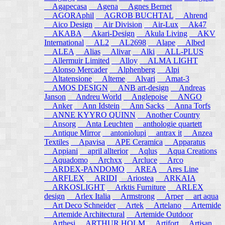
Agapecasa
Agena
Agnes Bernet
AGORAphil
AGROB BUCHTAL
Ahrend
Aico Design
Air Division
Air-Lux
Ak47
AKABA
Akari-Design
Akula Living
AKV
International
AL2
AL2698
Alape
Albed
ALEA
Alias
Alivar
Alki
ALL-PLUS
Allermuir Limited
Alloy
ALMA LIGHT
Alonso Mercader
Alphenberg
Alpi
Altatensione
Alteme
Alvari
Amat-3
AMOS DESIGN
ANB art-design
Andreas
Janson
Andreu World
Anglepoise
ANGO
Anker
Ann Idstein
Ann Sacks
Anna Torfs
ANNE KYYRO QUINN
Another Country
Ansorg
Anta Leuchten
anthologie quartett
Antique Mirror
antoniolupi
antrax it
Anzea
Textiles
Apavisa
APE Ceramica
Apparatus
Appiani
april allterior
Aqlus
Aqua Creations
Aquadomo
Archxx
Arcluce
Arco
ARDEX-PANDOMO
AREA
Ares Line
ARFLEX
ARIDI
Ariostea
ARKAIA
ARKOSLIGHT
Arktis Furniture
ARLEX
design
Arlex Italia
Armstrong
Arper
art aqua
Art Deco Schneider
Artek
Artelano
Artemide
Artemide Architectural
Artemide Outdoor
Arthesi
ARTHUR HOLM
Artifort
Artisan