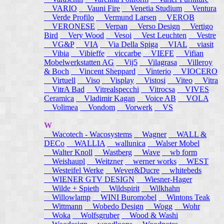
VARIO
Vauni Fire
Venetia Studium
Ventura
Verde Profilo
Vermund Larsen
VEROB
VERONESE
Verpan
Verso Design
Vertigo
Bird
Very Wood
Vesoi
Vest Leuchten
Vestre
VG&P
VIA
Via Della Spiga
VIAL
viasit
Vibia
Vibieffe
viccarbe
VIEFE
Vifian
Mobelwerkstatten AG
Vij5
Vilagrasa
Villeroy
& Boch
Vincent Sheppard
Vinterio
VIOCERO
Virtuell
Viso
Visplay
Vistosi
Viteo
Vitra
VitrA Bad
Vitrealspecchi
Vitrocsa
VIVES
Ceramica
Vladimir Kagan
Voice AB
VOLA
Volimea
Vondom
Vorwerk
VS
W
Wacotech - Wacosystems
Wagner
WALL &
DECo
WALLIA
wallunica
Walser Mobel
Walter Knoll
Wastberg
Wave
wb form
Weishaupl
Weitzner
werner works
WEST
Westeifel Werke
Wever&Ducre
whitebeds
WIENER GTV DESIGN
Wiesner-Hager
Wilde + Spieth
Wildspirit
Wilkhahn
Willowlamp
WINI Buromobel
Wintons Teak
Wittmann
Wobedo Design
Wogg
Wohr
Woka
Wolfsgruber
Wood & Washi