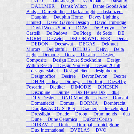
D-TEC
dade-design
DADObaths
Daisalux
DALLMER
Dansk Wilton
Dante-Goods And
Bads
Dare Studio
Dark at night
daskonzept
Dauphin
Dauphin Home
Davey Lighting
Limited
David Gaynor Design
David Trubridge
David Weeks Studio
DCW
De Breuyn
De
Castelli
De Padova
De Ploeg
de Sede
DE
VORM
De Zetel
DECOR WALTHER
Dedar
DEDON
Deesawat
DEGAS
Deknudt
Mirrors
Delightfull
DELIUS
Delivi
Delta
Light
Demode
Denz
Desalto
Design
Composite
Design House Stockholm
Design
Within Reach
Design You Edit
Design2Chill
designerslabel
Designheiten
designheure
Designoffice
Desiree
DevonDevon
Dexter
DHPH
dica
Didheya
Dieffebi
Diesel by
Foscarini
Dietiker
DIMODIS
DINESEN
Discipline
Diurne
Dix Heures Dix
dk3
DLV Design
DND Maniglie
do-ce
Domani
Domaniecki
Domus
DORMA
Dornbracht
Douglas ACOUSTICS
Draenert
dreizehngrad
Dresslight
Driade
Droog
Drummonds
dua
Dune
Dune Ceramica
DuPont Corian
DURAVIT
Durlet
Duropal
dutchglobe
Dux International
DVELAS
DVO