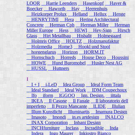
LOOR
Harrie Leenders
Hasenkopf
Haver &
Boecker
Haworth
Hay
Heerenhuis
Heizkorper Prolux
Helland
Hellux
Henge
HENRYTIMI
Hera
Hering Architectural
Concrete
Herman Cph
Herman Miller
Herman
Miller Europe
Hess
HEWI
Hey-Sign
Hirsch
Glass
Hirt Metallbau
Hisbalit
Holmegaard
Holmris Office
HOLTZ
Holzmanufaktur
Holzmedia
Home3
Hookl und Stool
horgenglarus
Horizon
HORM.IT
Hornschuch
Horreds
House Deco
Houssini
HOWE
Hund Buromobel
Husler Nest AG
HUSSL
Huttners
I
I + I
i-LeD
Idea Group
Ideal Form Team
Ideal Standard
Ideal Work
IDM Coupechoux
Ifo
iform
IGGOO
Ign. Design.
iittala
IKEA
Il Casone
Il Fanale
Il laboratorio dell
imperfetto
Il Pezzo Mancante
ILIDE
Illulian
Illum Kunstlicht
Illuminartis
Imamura Design
Imasoto
Imondi
in.es artdesign
INALCO
INAX Corporation
Inbani Design
INCHfurniture
Inclass
Incradible
Inda
Indera
Ingo Maurer
Inkiostro Bianco