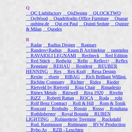
Q
QC Lightfactory
QisDesign
QLOCKTWO
QoWood
Quadrifoglio Office Furniture
Quasar
qubing.de
Qui est Paul
Quinti Sedute
Quinze
& Milan
Quodes
R
Radar
Radius Design
Ragnars
Randers+Radius
Raum B Architektur
raumplus
RAVAIOLI LEGNAMI
Rechteck
Red Edition
Red Stitch
Redwitz
Refin
Reflect+
Reflex
Reggiani
REHAU
Resident
REUBER
HENNING
Rex
Rex Kralj
Rexa Design
Rexite
rform
RIBAG
Rich Brilliant Willing.
Richlite Company
Richter
Ridea
Rieder
Rietveld by Rietveld
Riga Chair
Rimadesio
Rimex Metals
Ritzwell
Riva 1920
Rivelin
RiZZ
Roberti Rattan
ROCA
Roda
rohi
Rolf Benz Contract
Roll & Hill
Rom & Tonik
Rosconi
Roshults
Rossin
Rosso
Rotaliana
Rothlisberger
Royal Botania
RUBEN
LIGHTING
Rubinetterie Treemme
Ruckstuhl
Rud. Rasmussen
Ruttimann
RVW Production
Rybo As
RZB - Leuchten