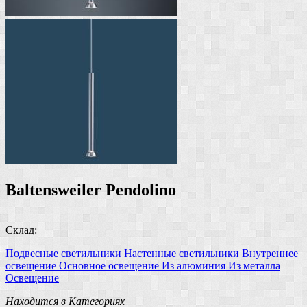
Baltensweiler Pendolino
Склад:
Подвесные светильники
Настенные светильники
Внутреннее
освещение
Основное освещение
Из алюминия
Из металла
Освещение
Находится в Категориях