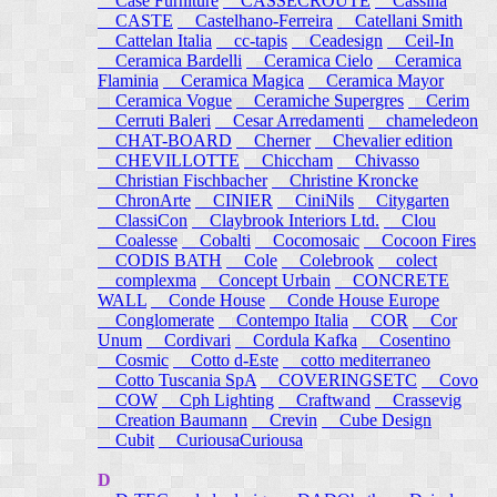
Case Furniture
CASSECROUTE
Cassina
CASTE
Castelhano-Ferreira
Catellani Smith
Cattelan Italia
cc-tapis
Ceadesign
Ceil-In
Ceramica Bardelli
Ceramica Cielo
Ceramica
Flaminia
Ceramica Magica
Ceramica Mayor
Ceramica Vogue
Ceramiche Supergres
Cerim
Cerruti Baleri
Cesar Arredamenti
chameledeon
CHAT-BOARD
Cherner
Chevalier edition
CHEVILLOTTE
Chiccham
Chivasso
Christian Fischbacher
Christine Kroncke
ChronArte
CINIER
CiniNils
Citygarten
ClassiCon
Claybrook Interiors Ltd.
Clou
Coalesse
Cobalti
Cocomosaic
Cocoon Fires
CODIS BATH
Cole
Colebrook
colect
complexma
Concept Urbain
CONCRETE
WALL
Conde House
Conde House Europe
Conglomerate
Contempo Italia
COR
Cor
Unum
Cordivari
Cordula Kafka
Cosentino
Cosmic
Cotto d-Este
cotto mediterraneo
Cotto Tuscania SpA
COVERINGSETC
Covo
COW
Cph Lighting
Craftwand
Crassevig
Creation Baumann
Crevin
Cube Design
Cubit
CuriousaCuriousa
D