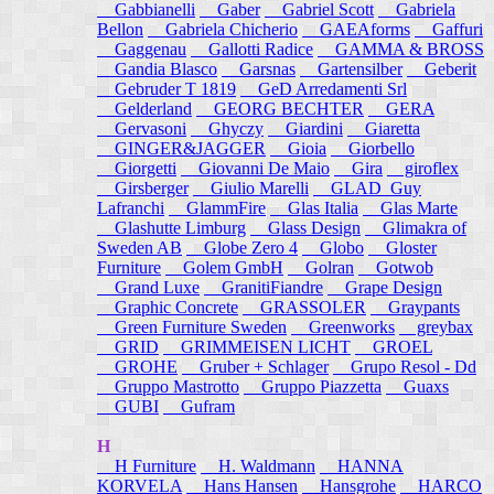
Gabbianelli
Gaber
Gabriel Scott
Gabriela
Bellon
Gabriela Chicherio
GAEAforms
Gaffuri
Gaggenau
Gallotti Radice
GAMMA & BROSS
Gandia Blasco
Garsnas
Gartensilber
Geberit
Gebruder T 1819
GeD Arredamenti Srl
Gelderland
GEORG BECHTER
GERA
Gervasoni
Ghyczy
Giardini
Giaretta
GINGER&JAGGER
Gioia
Giorbello
Giorgetti
Giovanni De Maio
Gira
giroflex
Girsberger
Giulio Marelli
GLAD_Guy
Lafranchi
GlammFire
Glas Italia
Glas Marte
Glashutte Limburg
Glass Design
Glimakra of
Sweden AB
Globe Zero 4
Globo
Gloster
Furniture
Golem GmbH
Golran
Gotwob
Grand Luxe
GranitiFiandre
Grape Design
Graphic Concrete
GRASSOLER
Graypants
Green Furniture Sweden
Greenworks
greybax
GRID
GRIMMEISEN LICHT
GROEL
GROHE
Gruber + Schlager
Grupo Resol - Dd
Gruppo Mastrotto
Gruppo Piazzetta
Guaxs
GUBI
Gufram
H
H Furniture
H. Waldmann
HANNA
KORVELA
Hans Hansen
Hansgrohe
HARCO