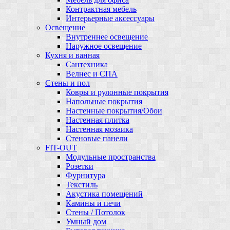
Контрактная мебель
Интерьерные аксессуары
Освещение
Внутреннее освещение
Наружное освещение
Кухня и ванная
Сантехника
Велнес и СПА
Стены и пол
Ковры и рулонные покрытия
Напольные покрытия
Настенные покрытия/Обои
Настенная плитка
Настенная мозаика
Стеновые панели
FIT-OUT
Модульные пространства
Розетки
Фурнитура
Текстиль
Акустика помещений
Камины и печи
Стены / Потолок
Умный дом