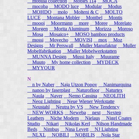
mobilia collection
Mobles 114
MOCA
mocoba
MODO luce
Modular
Modus
MOHDO
molo
Molteni & C
MOLTO
LUCE
Montana Mobler
Montbel
Montis
moooi
Moormann
more
Moree
Morelato
Morgen
Morita Aluminum
Morizza
Moroso
Mosa
Mosaico+
MOSO bamboo products
mossi
Movecho
MOVISI
mox
Moz
Designs
Mr Perswall
Muller Manufaktur
Muller
Mobelfabrikation
Muller Mobelwerkstatten
MUNNA Design
Mussi Italy
Muurame
Muuto
My home collection
MYDECK
MYYOUR
N
n by Naber
Naja Utzon Popov
Nanimarquina
nanoo by faserplast
Naturofloor
Naturtex
Naula
Naver
Nemo Cassina
NEOLITH
Neoz Lighting
Neue Wiener Werkstatte
Neustahl
Neutra by VS
New Tendency
NEW WORKS
Neweba
next
Nextep
Leathers
Niche Modern
Nielaus
Nigel Coates
Studio
Nikari
Nikolas Kerl
Nilson Handmade
Beds
Nimbus
Nina Levett
NJ Lighting
NLXL
NOBILI
NOBILIS
Nola Star