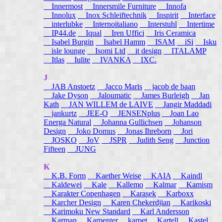
Innermost
Innersmile Furniture
Innofa
Innolux
Inox Schleiftechnik
Inspirit
Interface
interlubke
Internoitaliano
Interstuhl
Intertime
IP44.de
Iqual
Iren Uffici
Iris Ceramica
Isabel Burgin
Isabel Hamm
ISAM
iSi
Isku
isle lounge
Isomi Ltd
it design
ITALAMP
Itlas
Iulite
IVANKA
IXC.
J
JAB Anstoetz
Jacco Maris
jacob de baan
Jake Dyson
Jaloumatic
James Burleigh
Jan
Kath
JAN WILLEM de LAIVE
Jangir Maddadi
jankurtz
JEE-O
JENSENplus
Joan Lao
Energa Natural
Johanna Gullichsen
Johanson
Design
Joko Domus
Jonas Ihreborn
Jori
JOSKO
JoV
JSPR
Judith Seng
Junction
Fifteen
JUNG
K
K.B. Form
Kaether Weise
KAIA
Kaindl
Kaldewei
Kale
Kallemo
Kalmar
Kamism
Karakter Copenhagen
Karasek
Karboxx
Karcher Design
Karen Chekerdjian
Karikoski
Karimoku New Standard
Karl Andersson
Karman
Karpenter
karpet
Kartell
Kastel