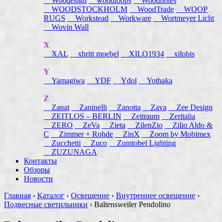
Woodesign
woodloops
Woodnotes
WOODSTOCKHOLM
WoodTrade
WOOP
RUGS
Workstead
Workware
Wortmeyer Licht
Wovin Wall
X
XAL
xbritt moebel
XILO1934
xilobis
Y
Yamagiwa
YDF
Ydol
Yothaka
Z
Zanat
Zaninelli
Zanotta
Zava
Zee Design
ZEITLOS – BERLIN
Zeitraum
Zeritalia
ZERO
ZeVa
Zieta
ZilenZio
Zilio Aldo &
C
Zimmer + Rohde
ZinX
Zoom by Mobimex
Zucchetti
Zuco
Zumtobel Lighting
ZUZUNAGA
Контакты
Обзоры
Новости
Главная
›
Каталог
›
Освещение
›
Внутреннее освещение
›
Подвесные светильники
›
Baltensweiler Pendolino