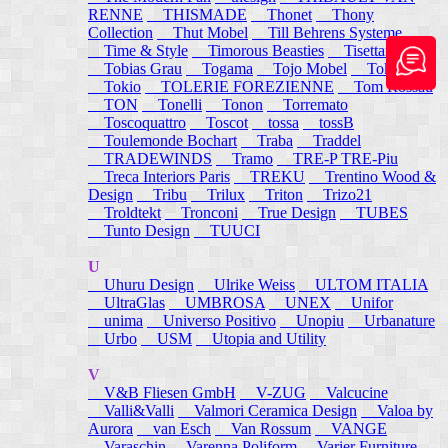
RENNE
THISMADE
Thonet
Thony
Collection
Thut Mobel
Till Behrens Systeme
Time & Style
Timorous Beasties
Tisettanta
Tobias Grau
Togama
Tojo Mobel
Token
Tokio
TOLERIE FOREZIENNE
Tom Rossau
TON
Tonelli
Tonon
Torremato
Toscoquattro
Toscot
tossa
tossB
Toulemonde Bochart
Traba
Traddel
TRADEWINDS
Tramo
TRE-P TRE-Piu
Treca Interiors Paris
TREKU
Trentino Wood &
Design
Tribu
Trilux
Triton
Trizo21
Troldtekt
Tronconi
True Design
TUBES
Tunto Design
TUUCI
U
Uhuru Design
Ulrike Weiss
ULTOM ITALIA
UltraGlas
UMBROSA
UNEX
Unifor
unima
Universo Positivo
Unopiu
Urbanature
Urbo
USM
Utopia and Utility
V
V&B Fliesen GmbH
V-ZUG
Valcucine
Valli&Valli
Valmori Ceramica Design
Valoa by
Aurora
van Esch
Van Rossum
VANGE
Varaschin
Varenna Poliform
Varier Furniture