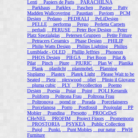
Lenti
Papiers de Paris
PARACHILNA
Parkhaus
Parklex
Paschen
Pastoe
Patty
Madden Wallcovering
Paustian
Paviom
PCM
Design
Pedano
PEDRALI
PeLiDesign
PELLE
performa
Pergo
Perletta Carpets
perludi
PERUSE
Peter Boy Design
Peter
Platz Spezialglas
Petersen Gruppen
Petite Friture
Petracers Ceramics
Phase Design
PHILIP
Philip Watts Design
Philips Lighting
Philips
Lumiblade - OLED
Phillip Jeffries
Phoneon
PHOS Design
PIEGA
Piet Boon
Pilat &
Pilat
Pinch
Piure
PIURIC
Plan W
Planika
Plank
planlicht
planmobel.
Planning
Sisplamo
Plastex
Platek Light
Please Wait to be
Seated
Pletz
plexwood
pliet
Plinio il Giovane
pluma cubic
PLY
Plycollection
Poemo
Design
Poesia
Poiat
Point
POLI Keramik
Poliform
Poltrona Frau
Poltrona Frau
Poltronova
pomd or
Porada
Porcelaingres
Porcelanosa
Porro
Postfossil
Poujoulat
PP
Mobler
Prandina
Presotto
PROCeDeS
CHeNEL
PROFIM
Project Floors
Promemoria
PROSTORIA
PSYKEA
Public Collection
Pujol
Punkt.
Punt Mobles
pur natur
PWH
Furniture