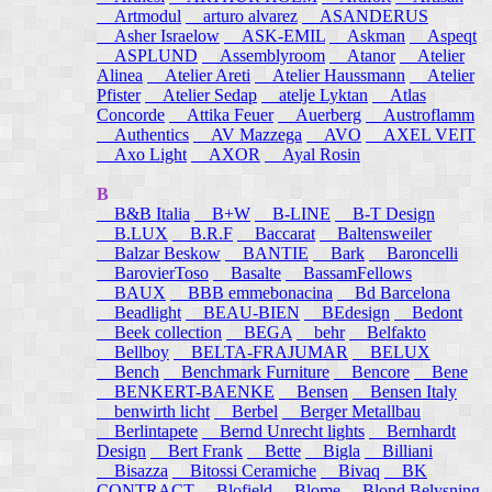
Artmodul
arturo alvarez
ASANDERUS
Asher Israelow
ASK-EMIL
Askman
Aspeqt
ASPLUND
Assemblyroom
Atanor
Atelier
Alinea
Atelier Areti
Atelier Haussmann
Atelier
Pfister
Atelier Sedap
atelje Lyktan
Atlas
Concorde
Attika Feuer
Auerberg
Austroflamm
Authentics
AV Mazzega
AVO
AXEL VEIT
Axo Light
AXOR
Ayal Rosin
B
B&B Italia
B+W
B-LINE
B-T Design
B.LUX
B.R.F
Baccarat
Baltensweiler
Balzar Beskow
BANTIE
Bark
Baroncelli
BarovierToso
Basalte
BassamFellows
BAUX
BBB emmebonacina
Bd Barcelona
Beadlight
BEAU-BIEN
BEdesign
Bedont
Beek collection
BEGA
behr
Belfakto
Bellboy
BELTA-FRAJUMAR
BELUX
Bench
Benchmark Furniture
Bencore
Bene
BENKERT-BAENKE
Bensen
Bensen Italy
benwirth licht
Berbel
Berger Metallbau
Berlintapete
Bernd Unrecht lights
Bernhardt
Design
Bert Frank
Bette
Bigla
Billiani
Bisazza
Bitossi Ceramiche
Bivaq
BK
CONTRACT
Blofield
Blome
Blond Belysning