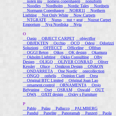
nolen niu
nomess copenhagen
nonuform
Noodles
Nordholm
Nordic Tales
Nordpeis
Normann Copenhagen
NORR11
Northern
Lighting
Not Only White
Now Carpets
NTGRATE
Nurus
nut + grat
Nuzrat Carpet
Emporium
Nya Nordiska
Nyta
O
Oasiq
OBJECT CARPET
objectflor
OBJEKTEN
Occhio
OCQ
Odesi
Odorizzi
Soluzioni
OFFECCT
Officeline
Ofifran
OGGI Beton
Oikos
OK design
Okamura
Okholm Lighting
Okko Consulting
Olby
Design
OLIGO
OLIVER CONRAD
Oliver
Kessler
Oluce
Omikron Design
ON&ON
ONDARRETA
One Nordic
onecollection
ONGO
ophelis
Opinion Ciatti
Orea
Original BTC Limited
Original Joan Lao
ornament.control
ORNAMENTA
Orsjo
Belysning
Oset
OSRAM
Oswald
OUT
OWA
OXIT design
Oxley s Furniture
P
Pablo
Palau
Pallucco
PALMBERG
Pandul
Panelite
Panoramah
Panzeri
Paola