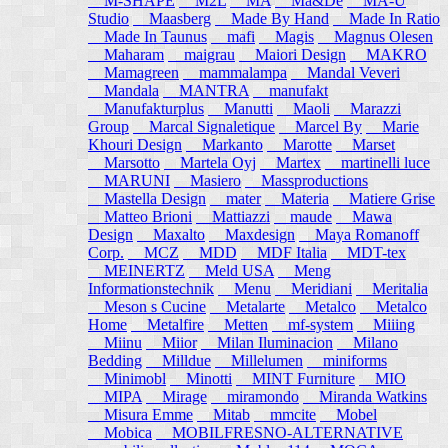
M-SHAPE
M2L
MA
Ma&De
MA-U
Studio
Maasberg
Made By Hand
Made In Ratio
Made In Taunus
mafi
Magis
Magnus Olesen
Maharam
maigrau
Maiori Design
MAKRO
Mamagreen
mammalampa
Mandal Veveri
Mandala
MANTRA
manufakt
Manufakturplus
Manutti
Maoli
Marazzi
Group
Marcal Signaletique
Marcel By
Marie
Khouri Design
Markanto
Marotte
Marset
Marsotto
Martela Oyj
Martex
martinelli luce
MARUNI
Masiero
Massproductions
Mastella Design
mater
Materia
Matiere Grise
Matteo Brioni
Mattiazzi
maude
Mawa
Design
Maxalto
Maxdesign
Maya Romanoff
Corp.
MCZ
MDD
MDF Italia
MDT-tex
MEINERTZ
Meld USA
Meng
Informationstechnik
Menu
Meridiani
Meritalia
Meson s Cucine
Metalarte
Metalco
Metalco
Home
Metalfire
Metten
mf-system
Miiing
Miinu
Miior
Milan Iluminacion
Milano
Bedding
Milldue
Millelumen
miniforms
Minimobl
Minotti
MINT Furniture
MIO
MIPA
Mirage
miramondo
Miranda Watkins
Misura Emme
Mitab
mmcite
Mobel
Mobica
MOBILFRESNO-ALTERNATIVE