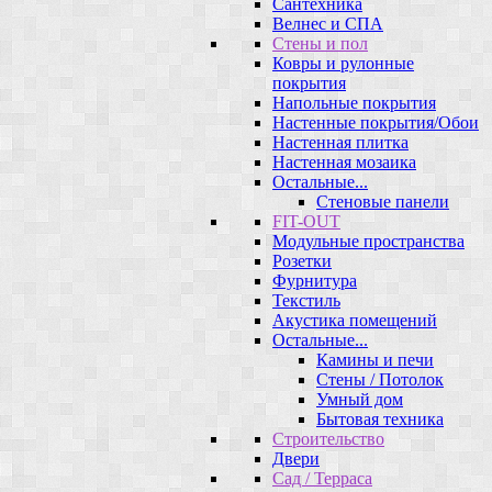
Сантехника
Велнес и СПА
Стены и пол
Ковры и рулонные
покрытия
Напольные покрытия
Настенные покрытия/Обои
Настенная плитка
Настенная мозаика
Остальные...
Стеновые панели
FIT-OUT
Модульные пространства
Розетки
Фурнитура
Текстиль
Акустика помещений
Остальные...
Камины и печи
Стены / Потолок
Умный дом
Бытовая техника
Строительство
Двери
Сад / Терраса