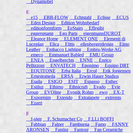
Dynamobel
E
e15
EBB-FLOW
Echtstahl
Eclisse
ECUS
Eden Design
Edition Wohnbedarf
editionformform
EeStairs
Effegibi
eggersmann
Ego Paris
eigenmannDUROT
Eleanor Home
ELEMENT ONE
Elementi di
Luceplan
Elica
Elitis
ellenbergerdesign
Elmo
Leather
Embacco Lighting
Embru-Werke AG
emeco
Emmanuel Babled
EMU Group
ENEA
Engelbrechts
ENNE
Enrico
Pellizzoni
ENVATECH
Eponimo
Equipo DRT
EQUITONE
Erba Italia
Ercol
Erik Jorgensen
Ernestomeda
ERSA
Erwin Hauer Studios
Esaila
ESIGO
ESIT
Espasso
Esthec
Estiluz
Ethimo
Ethnicraft
Evado
Evie
Group
EVOline
Evonik Rohm
ewo
EX-T
Expormim
Extendo
Extratapete
extremis
Ezarri
F
f-sign
F. Schumacher Co
F.LLi BOFFI
Fabbian
Falper
Fambuena
Famo
FANNY
ARONSEN
Fantini
Fantoni
Fap Ceramiche