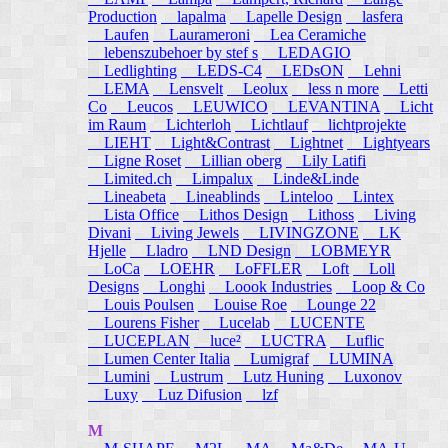
Production
lapalma
Lapelle Design
lasfera
Laufen
Laurameroni
Lea Ceramiche
lebenszubehoer by stef s
LEDAGIO
Ledlighting
LEDS-C4
LEDsON
Lehni
LEMA
Lensvelt
Leolux
less n more
Letti
Co
Leucos
LEUWICO
LEVANTINA
Licht
im Raum
Lichterloh
Lichtlauf
lichtprojekte
LIEHT
Light&Contrast
Lightnet
Lightyears
Ligne Roset
Lillian oberg
Lily Latifi
Limited.ch
Limpalux
Linde&Linde
Lineabeta
Lineablinds
Linteloo
Lintex
Lista Office
Lithos Design
Lithoss
Living
Divani
Living Jewels
LIVINGZONE
LK
Hjelle
Lladro
LND Design
LOBMEYR
LoCa
LOEHR
LoFFLER
Loft
Loll
Designs
Longhi
Loook Industries
Loop & Co
Louis Poulsen
Louise Roe
Lounge 22
Lourens Fisher
Lucelab
LUCENTE
LUCEPLAN
luce²
LUCTRA
Luflic
Lumen Center Italia
Lumigraf
LUMINA
Lumini
Lustrum
Lutz Huning
Luxonov
Luxy
Luz Difusion
lzf
M