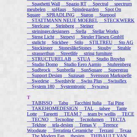
Spaghetti Wall
Spazio RT
Spectral
spectrum
meubelen
spHaus
Spindegarden
Spot On
Square
SPRADLING
Staron
Starpool
STATTMANN NEUE MOEBEL
STECKWERK
Steelcase
Steinberg
Steiner
steininger.designers
Stella
Stellar Works
Steng Licht
Stepevi
Steuler Fliesen GmbH
stglicht
Stickbee
Stilo
STILTREU
Sto AG
Stockinger
StoneslikeStones
Stouby
Strahle
strasserthun
Streetlife
string furniture
STRUCTURELAB
STUA
Studio Brovhn
Studio Domo
Studio Eero Aarnio
Stuhrenberg
Sudbrock
Sunbrella
SunSquare
Supergrau
Support Design
Suzusan
Svensson Markspelle
Swedese
Swedstyle
Swiss Plus
Swissflex
System 180
Systemtronic
Sywawa
T
TABISSO
Tabu
Tacchini Italia
Tai Ping
TAKEHOMEDESIGN
TAL
talsee
Tante
Lotte
Targetti
TEAM 7
team by wellis
TECE
TECNO
Tecnoline
Tecnolumen
TECTA
Tekhne
tela-design
Temas V
Terence
Woodgate
Terratinta Ceramiche
Terzani
Texaa
The Modern Fan
thesign
THIBAULT VAN