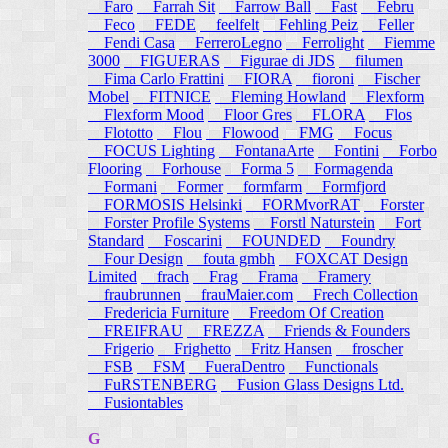
Faro
Farrah Sit
Farrow Ball
Fast
Febru
Feco
FEDE
feelfelt
Fehling Peiz
Feller
Fendi Casa
FerreroLegno
Ferrolight
Fiemme
3000
FIGUERAS
Figurae di JDS
filumen
Fima Carlo Frattini
FIORA
fioroni
Fischer
Mobel
FITNICE
Fleming Howland
Flexform
Flexform Mood
Floor Gres
FLORA
Flos
Flototto
Flou
Flowood
FMG
Focus
FOCUS Lighting
FontanaArte
Fontini
Forbo
Flooring
Forhouse
Forma 5
Formagenda
Formani
Former
formfarm
Formfjord
FORMOSIS Helsinki
FORMvorRAT
Forster
Forster Profile Systems
Forstl Naturstein
Fort
Standard
Foscarini
FOUNDED
Foundry
Four Design
fouta gmbh
FOXCAT Design
Limited
frach
Frag
Frama
Framery
fraubrunnen
frauMaier.com
Frech Collection
Fredericia Furniture
Freedom Of Creation
FREIFRAU
FREZZA
Friends & Founders
Frigerio
Frighetto
Fritz Hansen
froscher
FSB
FSM
FueraDentro
Functionals
FuRSTENBERG
Fusion Glass Designs Ltd.
Fusiontables
G