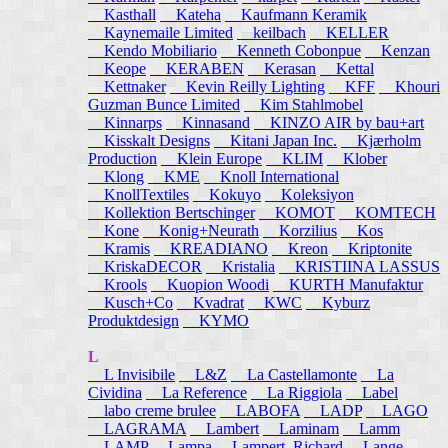
Kasthall
Kateha
Kaufmann Keramik
Kaynemaile Limited
keilbach
KELLER
Kendo Mobiliario
Kenneth Cobonpue
Kenzan
Keope
KERABEN
Kerasan
Kettal
Kettnaker
Kevin Reilly Lighting
KFF
Khouri
Guzman Bunce Limited
Kim Stahlmobel
Kinnarps
Kinnasand
KINZO AIR by bau+art
Kisskalt Designs
Kitani Japan Inc.
Kjærholm
Production
Klein Europe
KLIM
Klober
Klong
KME
Knoll International
KnollTextiles
Kokuyo
Koleksiyon
Kollektion Bertschinger
KOMOT
KOMTECH
Kone
Konig+Neurath
Korzilius
Kos
Kramis
KREADIANO
Kreon
Kriptonite
KriskaDECOR
Kristalia
KRISTIINA LASSUS
Krools
Kuopion Woodi
KURTH Manufaktur
Kusch+Co
Kvadrat
KWC
Kyburz
Produktdesign
KYMO
L
L Invisibile
L&Z
La Castellamonte
La
Cividina
La Reference
La Riggiola
Label
labo creme brulee
LABOFA
LADP
LAGO
LAGRAMA
Lambert
Laminam
Lamm
LAMP
Lampa
Lampert, Richard
Lange