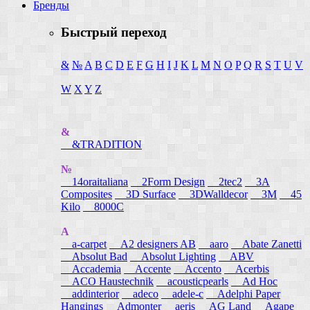
Бренды
Быстрый переход
&
№
A
B
C
D
E
F
G
H
I
J
K
L
M
N
O
P
Q
R
S
T
U
V
W
X
Y
Z
&
&TRADITION
№
14oraitaliana
2Form Design
2tec2
3A
Composites
3D Surface
3DWalldecor
3M
45
Kilo
8000C
A
a-carpet
A2 designers AB
aaro
Abate Zanetti
Absolut Bad
Absolut Lighting
ABV
Accademia
Accente
Accento
Acerbis
ACO Haustechnik
acousticpearls
Ad Hoc
addinterior
adeco
adele-c
Adelphi Paper
Hangings
Admonter
aeris
AG Land
Agape