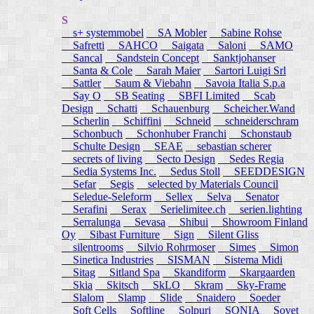
S
s+ systemmobel
SA Mobler
Sabine Rohse
Safretti
SAHCO
Saigata
Saloni
SAMO
Sancal
Sandstein Concept
Sanktjohanser
Santa & Cole
Sarah Maier
Sartori Luigi Srl
Sattler
Saum & Viebahn
Savoia Italia S.p.a
Say O
SB Seating
SBFI Limited
Scab
Design
Schatti
Schauenburg
Scheicher.Wand
Scherlin
Schiffini
Schneid
schneiderschram
Schonbuch
Schonhuber Franchi
Schonstaub
Schulte Design
SEAE
sebastian scherer
secrets of living
Secto Design
Sedes Regia
Sedia Systems Inc.
Sedus Stoll
SEEDDESIGN
Sefar
Segis
selected by Materials Council
Seledue-Seleform
Sellex
Selva
Senator
Serafini
Serax
Serielimitee.ch
serien.lighting
Serralunga
Sevasa
Shibui
Showroom Finland
Oy
Sibast Furniture
Sign
Silent Gliss
silentrooms
Silvio Rohrmoser
Simes
Simon
Sinetica Industries
SISMAN
Sistema Midi
Sitag
Sitland Spa
Skandiform
Skargaarden
Skia
Skitsch
SkLO
Skram
Sky-Frame
Slalom
Slamp
Slide
Snaidero
Soeder
Soft Cells
Softline
Solpuri
SONIA
Sovet