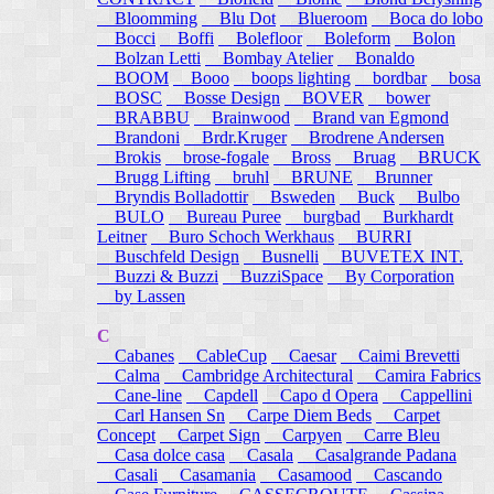
Bloomming
Blu Dot
Blueroom
Boca do lobo
Bocci
Boffi
Bolefloor
Boleform
Bolon
Bolzan Letti
Bombay Atelier
Bonaldo
BOOM
Booo
boops lighting
bordbar
bosa
BOSC
Bosse Design
BOVER
bower
BRABBU
Brainwood
Brand van Egmond
Brandoni
Brdr.Kruger
Brodrene Andersen
Brokis
brose-fogale
Bross
Bruag
BRUCK
Brugg Lifting
bruhl
BRUNE
Brunner
Bryndis Bolladottir
Bsweden
Buck
Bulbo
BULO
Bureau Puree
burgbad
Burkhardt
Leitner
Buro Schoch Werkhaus
BURRI
Buschfeld Design
Busnelli
BUVETEX INT.
Buzzi & Buzzi
BuzziSpace
By Corporation
by Lassen
C
Cabanes
CableCup
Caesar
Caimi Brevetti
Calma
Cambridge Architectural
Camira Fabrics
Cane-line
Capdell
Capo d Opera
Cappellini
Carl Hansen Sn
Carpe Diem Beds
Carpet
Concept
Carpet Sign
Carpyen
Carre Bleu
Casa dolce casa
Casala
Casalgrande Padana
Casali
Casamania
Casamood
Cascando