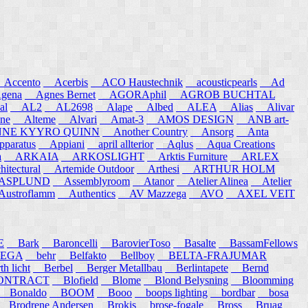
ccento
Acerbis
ACO Haustechnik
acousticpearls
Ad
ena
Agnes Bernet
AGORAphil
AGROB BUCHTAL
al
AL2
AL2698
Alape
Albed
ALEA
Alias
Alivar
ne
Alteme
Alvari
Amat-3
AMOS DESIGN
ANB art-
E KYYRO QUINN
Another Country
Ansorg
Anta
aratus
Appiani
april allterior
Aqlus
Aqua Creations
a
ARKAIA
ARKOSLIGHT
Arktis Furniture
ARLEX
itectural
Artemide Outdoor
Arthesi
ARTHUR HOLM
SPLUND
Assemblyroom
Atanor
Atelier Alinea
Atelier
stroflamm
Authentics
AV Mazzega
AVO
AXEL VEIT
E
Bark
Baroncelli
BarovierToso
Basalte
BassamFellows
EGA
behr
Belfakto
Bellboy
BELTA-FRAJUMAR
 licht
Berbel
Berger Metallbau
Berlintapete
Bernd
NTRACT
Blofield
Blome
Blond Belysning
Bloomming
Bonaldo
BOOM
Booo
boops lighting
bordbar
bosa
Brodrene Andersen
Brokis
brose-fogale
Bross
Bruag