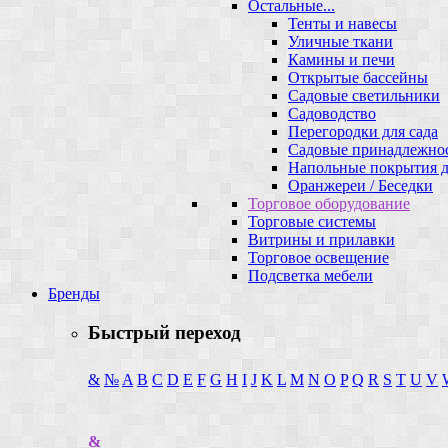
Остальные...
Тенты и навесы
Уличные ткани
Камины и печи
Открытые бассейны
Садовые светильники
Садоводство
Перегородки для сада
Садовые принадлежно
Напольные покрытия д
Оранжереи / Беседки
Торговое оборудование
Торговые системы
Витрины и прилавки
Торговое освещение
Подсветка мебели
Бренды
Быстрый переход
&
№
A
B
C
D
E
F
G
H
I
J
K
L
M
N
O
P
Q
R
S
T
U
V
&