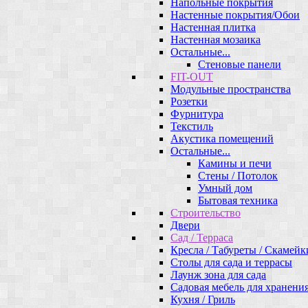
Напольные покрытия
Настенные покрытия/Обои
Настенная плитка
Настенная мозаика
Остальные...
Стеновые панели
FIT-OUT
Модульные пространства
Розетки
Фурнитура
Текстиль
Акустика помещений
Остальные...
Камины и печи
Стены / Потолок
Умный дом
Бытовая техника
Строительство
Двери
Сад / Терраса
Кресла / Табуреты / Скамейк
Столы для сада и террасы
Лаунж зона для сада
Садовая мебель для хранени
Кухня / Гриль