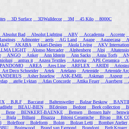
tes
3D Surface
3DWalldecor
3M
45 Kilo
8000C
Absolut Bad
Absolut Lighting
ABV
Accademia
Accente
A
angings
Admonter
aeris
AG Land
Agape
Agapecasa
Ag
k47
AKABA
Akari-Design
Akula Living
AKV Internation
MA LIGHT
Alonso Mercader
Alphenberg
Alpi
Altatensio
e
ANGO
Anker
Ann Idstein
Ann Sacks
Anna Torfs
ANN
iolupi
antrax it
Anzea Textiles
Apavisa
APE Ceramica
App
PANDOMO
AREA
Ares Line
ARFLEX
ARIDI
Arioste
rt Deco Schneider
Artek
Artelano
Artemide
Artemide Arch
NDERUS
Asher Israelow
ASK-EMIL
Askman
Aspeqt
A
edap
atelje Lyktan
Atlas Concorde
Attika Feuer
Auerberg
Au
UX
B.R.F
Baccarat
Baltensweiler
Balzar Beskow
BANTI
dlight
BEAU-BIEN
BEdesign
Bedont
Beek collection
B
Bene
BENKERT-BAENKE
Bensen
Bensen Italy
benwirth
e
Bigla
Billiani
Bisazza
Bitossi Ceramiche
Bivaq
BK CO
i
Bolefloor
Boleform
Bolon
Bolzan Letti
Bombay Atelier
BBU
Brainwood
Brand van Egmond
Brandoni
Brdr.Kruger