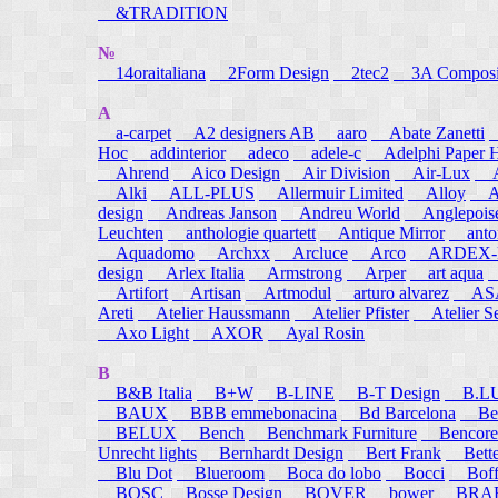
&TRADITION
№
14oraitaliana
2Form Design
2tec2
3A Composi
A
a-carpet
A2 designers AB
aaro
Abate Zanetti
Hoc
addinterior
adeco
adele-c
Adelphi Paper H
Ahrend
Aico Design
Air Division
Air-Lux
A
Alki
ALL-PLUS
Allermuir Limited
Alloy
AL
design
Andreas Janson
Andreu World
Anglepois
Leuchten
anthologie quartett
Antique Mirror
anton
Aquadomo
Archxx
Arcluce
Arco
ARDEX-
design
Arlex Italia
Armstrong
Arper
art aqua
A
Artifort
Artisan
Artmodul
arturo alvarez
ASA
Areti
Atelier Haussmann
Atelier Pfister
Atelier S
Axo Light
AXOR
Ayal Rosin
B
B&B Italia
B+W
B-LINE
B-T Design
B.L
BAUX
BBB emmebonacina
Bd Barcelona
Bea
BELUX
Bench
Benchmark Furniture
Bencore
Unrecht lights
Bernhardt Design
Bert Frank
Bett
Blu Dot
Blueroom
Boca do lobo
Bocci
Boff
BOSC
Bosse Design
BOVER
bower
BRA