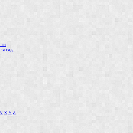
сти
ля сада
W
X
Y
Z