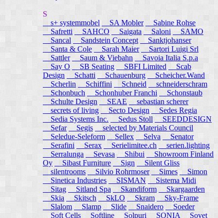
S
s+ systemmobel
SA Mobler
Sabine Rohse
Safretti
SAHCO
Saigata
Saloni
SAMO
Sancal
Sandstein Concept
Sanktjohanser
Santa & Cole
Sarah Maier
Sartori Luigi Srl
Sattler
Saum & Viebahn
Savoia Italia S.p.a
Say O
SB Seating
SBFI Limited
Scab
Design
Schatti
Schauenburg
Scheicher.Wand
Scherlin
Schiffini
Schneid
schneiderschram
Schonbuch
Schonhuber Franchi
Schonstaub
Schulte Design
SEAE
sebastian scherer
secrets of living
Secto Design
Sedes Regia
Sedia Systems Inc.
Sedus Stoll
SEEDDESIGN
Sefar
Segis
selected by Materials Council
Seledue-Seleform
Sellex
Selva
Senator
Serafini
Serax
Serielimitee.ch
serien.lighting
Serralunga
Sevasa
Shibui
Showroom Finland
Oy
Sibast Furniture
Sign
Silent Gliss
silentrooms
Silvio Rohrmoser
Simes
Simon
Sinetica Industries
SISMAN
Sistema Midi
Sitag
Sitland Spa
Skandiform
Skargaarden
Skia
Skitsch
SkLO
Skram
Sky-Frame
Slalom
Slamp
Slide
Snaidero
Soeder
Soft Cells
Softline
Solpuri
SONIA
Sovet