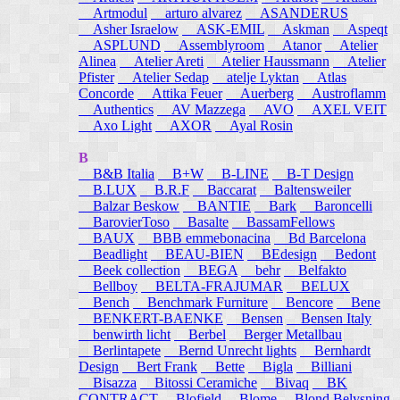
Artmodul
arturo alvarez
ASANDERUS
Asher Israelow
ASK-EMIL
Askman
Aspeqt
ASPLUND
Assemblyroom
Atanor
Atelier
Alinea
Atelier Areti
Atelier Haussmann
Atelier
Pfister
Atelier Sedap
atelje Lyktan
Atlas
Concorde
Attika Feuer
Auerberg
Austroflamm
Authentics
AV Mazzega
AVO
AXEL VEIT
Axo Light
AXOR
Ayal Rosin
B
B&B Italia
B+W
B-LINE
B-T Design
B.LUX
B.R.F
Baccarat
Baltensweiler
Balzar Beskow
BANTIE
Bark
Baroncelli
BarovierToso
Basalte
BassamFellows
BAUX
BBB emmebonacina
Bd Barcelona
Beadlight
BEAU-BIEN
BEdesign
Bedont
Beek collection
BEGA
behr
Belfakto
Bellboy
BELTA-FRAJUMAR
BELUX
Bench
Benchmark Furniture
Bencore
Bene
BENKERT-BAENKE
Bensen
Bensen Italy
benwirth licht
Berbel
Berger Metallbau
Berlintapete
Bernd Unrecht lights
Bernhardt
Design
Bert Frank
Bette
Bigla
Billiani
Bisazza
Bitossi Ceramiche
Bivaq
BK
CONTRACT
Blofield
Blome
Blond Belysning