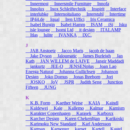
Innermost
Innersmile Furniture
Innofa
Innolux
Inox Schleiftechnik
Inspirit
Interface
interlubke
Internoitaliano
Interstuhl
Intertime
IP44.de
Iqual
Iren Uffici
Iris Ceramica
Isabel Burgin
Isabel Hamm
ISAM
iSi
Isku
isle lounge
Isomi Ltd
it design
ITALAMP
Itlas
Iulite
IVANKA
IXC.
J
JAB Anstoetz
Jacco Maris
jacob de baan
Jake Dyson
Jaloumatic
James Burleigh
Jan
Kath
JAN WILLEM de LAIVE
Jangir Maddadi
jankurtz
JEE-O
JENSENplus
Joan Lao
Energa Natural
Johanna Gullichsen
Johanson
Design
Joko Domus
Jonas Ihreborn
Jori
JOSKO
JoV
JSPR
Judith Seng
Junction
Fifteen
JUNG
K
K.B. Form
Kaether Weise
KAIA
Kaindl
Kaldewei
Kale
Kallemo
Kalmar
Kamism
Karakter Copenhagen
Karasek
Karboxx
Karcher Design
Karen Chekerdjian
Karikoski
Karimoku New Standard
Karl Andersson
Karman
Karpenter
karpet
Kartell
Kastel