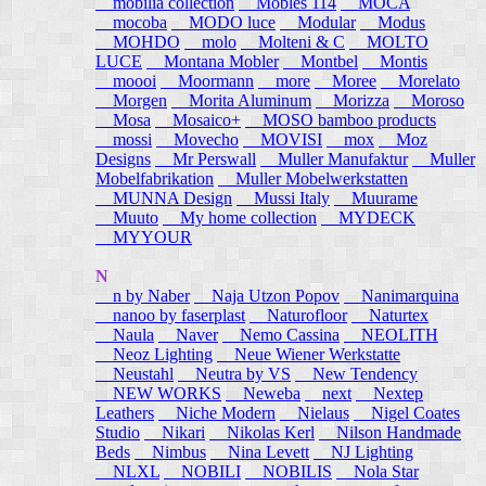
mobilia collection
Mobles 114
MOCA
mocoba
MODO luce
Modular
Modus
MOHDO
molo
Molteni & C
MOLTO
LUCE
Montana Mobler
Montbel
Montis
moooi
Moormann
more
Moree
Morelato
Morgen
Morita Aluminum
Morizza
Moroso
Mosa
Mosaico+
MOSO bamboo products
mossi
Movecho
MOVISI
mox
Moz
Designs
Mr Perswall
Muller Manufaktur
Muller
Mobelfabrikation
Muller Mobelwerkstatten
MUNNA Design
Mussi Italy
Muurame
Muuto
My home collection
MYDECK
MYYOUR
N
n by Naber
Naja Utzon Popov
Nanimarquina
nanoo by faserplast
Naturofloor
Naturtex
Naula
Naver
Nemo Cassina
NEOLITH
Neoz Lighting
Neue Wiener Werkstatte
Neustahl
Neutra by VS
New Tendency
NEW WORKS
Neweba
next
Nextep
Leathers
Niche Modern
Nielaus
Nigel Coates
Studio
Nikari
Nikolas Kerl
Nilson Handmade
Beds
Nimbus
Nina Levett
NJ Lighting
NLXL
NOBILI
NOBILIS
Nola Star