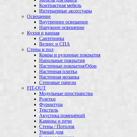
Контрактная мебель
Интерьерные аксессуары
Освещение
Внутреннее освещение
Наружное освещение
Кухня и ванная
Сантехника
Велнес и СПА
Стены и пол
Ковры и рулонные покрытия
Напольные покрытия
Настенные покрытия/Обои
Настенная плитка
Настенная мозаика
Стеновые панели
FIT-OUT
Модульные пространства
Розетки
Фурнитура
Текстиль
Акустика помещений
Камины и печи
Стены / Потолок
Умный дом