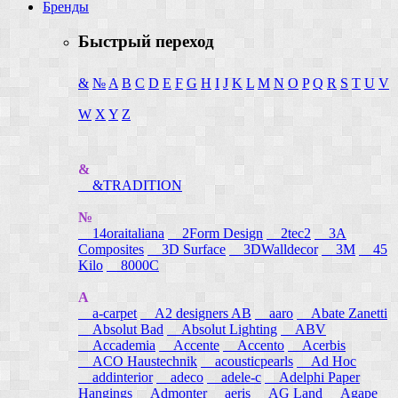
Бренды
Быстрый переход
&
№
A
B
C
D
E
F
G
H
I
J
K
L
M
N
O
P
Q
R
S
T
U
V
W
X
Y
Z
&
&TRADITION
№
14oraitaliana
2Form Design
2tec2
3A
Composites
3D Surface
3DWalldecor
3M
45
Kilo
8000C
A
a-carpet
A2 designers AB
aaro
Abate Zanetti
Absolut Bad
Absolut Lighting
ABV
Accademia
Accente
Accento
Acerbis
ACO Haustechnik
acousticpearls
Ad Hoc
addinterior
adeco
adele-c
Adelphi Paper
Hangings
Admonter
aeris
AG Land
Agape