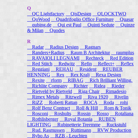
Q
QC Lightfactory
QisDesign
QLOCKTWO
QoWood
Quadrifoglio Office Furniture
Quasar
qubing.de
Qui est Paul
Quinti Sedute
Quinze
& Milan
Quodes
R
Radar
Radius Design
Ragnars
Randers+Radius
Raum B Architektur
raumplus
RAVAIOLI LEGNAMI
Rechteck
Red Edition
Red Stitch
Redwitz
Refin
Reflect+
Reflex
Reggiani
REHAU
Resident
REUBER
HENNING
Rex
Rex Kralj
Rexa Design
Rexite
rform
RIBAG
Rich Brilliant Willing.
Richlite Company
Richter
Ridea
Rieder
Rietveld by Rietveld
Riga Chair
Rimadesio
Rimex Metals
Ritzwell
Riva 1920
Rivelin
RiZZ
Roberti Rattan
ROCA
Roda
rohi
Rolf Benz Contract
Roll & Hill
Rom & Tonik
Rosconi
Roshults
Rossin
Rosso
Rotaliana
Rothlisberger
Royal Botania
RUBEN
LIGHTING
Rubinetterie Treemme
Ruckstuhl
Rud. Rasmussen
Ruttimann
RVW Production
Rybo As
RZB - Leuchten