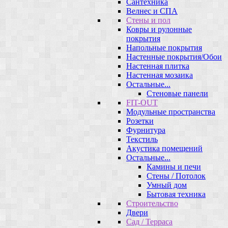
Сантехника
Велнес и СПА
Стены и пол
Ковры и рулонные
покрытия
Напольные покрытия
Настенные покрытия/Обои
Настенная плитка
Настенная мозаика
Остальные...
Стеновые панели
FIT-OUT
Модульные пространства
Розетки
Фурнитура
Текстиль
Акустика помещений
Остальные...
Камины и печи
Стены / Потолок
Умный дом
Бытовая техника
Строительство
Двери
Сад / Терраса