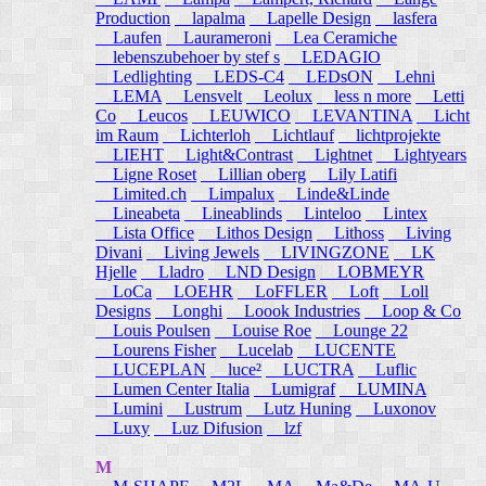
Production
lapalma
Lapelle Design
lasfera
Laufen
Laurameroni
Lea Ceramiche
lebenszubehoer by stef s
LEDAGIO
Ledlighting
LEDS-C4
LEDsON
Lehni
LEMA
Lensvelt
Leolux
less n more
Letti
Co
Leucos
LEUWICO
LEVANTINA
Licht
im Raum
Lichterloh
Lichtlauf
lichtprojekte
LIEHT
Light&Contrast
Lightnet
Lightyears
Ligne Roset
Lillian oberg
Lily Latifi
Limited.ch
Limpalux
Linde&Linde
Lineabeta
Lineablinds
Linteloo
Lintex
Lista Office
Lithos Design
Lithoss
Living
Divani
Living Jewels
LIVINGZONE
LK
Hjelle
Lladro
LND Design
LOBMEYR
LoCa
LOEHR
LoFFLER
Loft
Loll
Designs
Longhi
Loook Industries
Loop & Co
Louis Poulsen
Louise Roe
Lounge 22
Lourens Fisher
Lucelab
LUCENTE
LUCEPLAN
luce²
LUCTRA
Luflic
Lumen Center Italia
Lumigraf
LUMINA
Lumini
Lustrum
Lutz Huning
Luxonov
Luxy
Luz Difusion
lzf
M