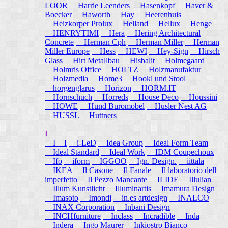
LOOR
Harrie Leenders
Hasenkopf
Haver &
Boecker
Haworth
Hay
Heerenhuis
Heizkorper Prolux
Helland
Hellux
Henge
HENRYTIMI
Hera
Hering Architectural
Concrete
Herman Cph
Herman Miller
Herman
Miller Europe
Hess
HEWI
Hey-Sign
Hirsch
Glass
Hirt Metallbau
Hisbalit
Holmegaard
Holmris Office
HOLTZ
Holzmanufaktur
Holzmedia
Home3
Hookl und Stool
horgenglarus
Horizon
HORM.IT
Hornschuch
Horreds
House Deco
Houssini
HOWE
Hund Buromobel
Husler Nest AG
HUSSL
Huttners
I
I + I
i-LeD
Idea Group
Ideal Form Team
Ideal Standard
Ideal Work
IDM Coupechoux
Ifo
iform
IGGOO
Ign. Design.
iittala
IKEA
Il Casone
Il Fanale
Il laboratorio dell
imperfetto
Il Pezzo Mancante
ILIDE
Illulian
Illum Kunstlicht
Illuminartis
Imamura Design
Imasoto
Imondi
in.es artdesign
INALCO
INAX Corporation
Inbani Design
INCHfurniture
Inclass
Incradible
Inda
Indera
Ingo Maurer
Inkiostro Bianco