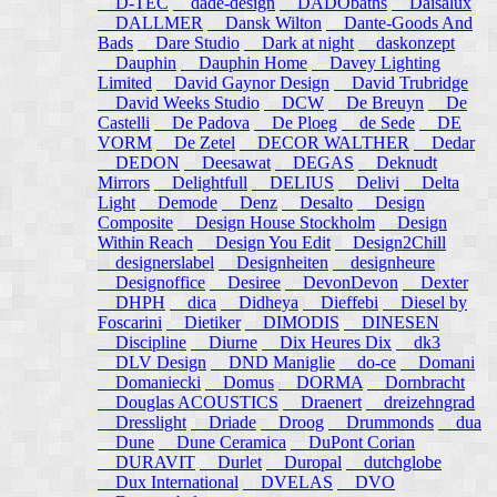
D-TEC
dade-design
DADObaths
Daisalux
DALLMER
Dansk Wilton
Dante-Goods And
Bads
Dare Studio
Dark at night
daskonzept
Dauphin
Dauphin Home
Davey Lighting
Limited
David Gaynor Design
David Trubridge
David Weeks Studio
DCW
De Breuyn
De
Castelli
De Padova
De Ploeg
de Sede
DE
VORM
De Zetel
DECOR WALTHER
Dedar
DEDON
Deesawat
DEGAS
Deknudt
Mirrors
Delightfull
DELIUS
Delivi
Delta
Light
Demode
Denz
Desalto
Design
Composite
Design House Stockholm
Design
Within Reach
Design You Edit
Design2Chill
designerslabel
Designheiten
designheure
Designoffice
Desiree
DevonDevon
Dexter
DHPH
dica
Didheya
Dieffebi
Diesel by
Foscarini
Dietiker
DIMODIS
DINESEN
Discipline
Diurne
Dix Heures Dix
dk3
DLV Design
DND Maniglie
do-ce
Domani
Domaniecki
Domus
DORMA
Dornbracht
Douglas ACOUSTICS
Draenert
dreizehngrad
Dresslight
Driade
Droog
Drummonds
dua
Dune
Dune Ceramica
DuPont Corian
DURAVIT
Durlet
Duropal
dutchglobe
Dux International
DVELAS
DVO