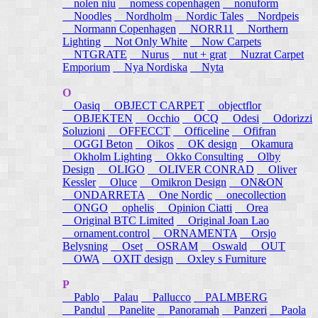
nolen niu
nomess copenhagen
nonuform
Noodles
Nordholm
Nordic Tales
Nordpeis
Normann Copenhagen
NORR11
Northern
Lighting
Not Only White
Now Carpets
NTGRATE
Nurus
nut + grat
Nuzrat Carpet
Emporium
Nya Nordiska
Nyta
O
Oasiq
OBJECT CARPET
objectflor
OBJEKTEN
Occhio
OCQ
Odesi
Odorizzi
Soluzioni
OFFECCT
Officeline
Ofifran
OGGI Beton
Oikos
OK design
Okamura
Okholm Lighting
Okko Consulting
Olby
Design
OLIGO
OLIVER CONRAD
Oliver
Kessler
Oluce
Omikron Design
ON&ON
ONDARRETA
One Nordic
onecollection
ONGO
ophelis
Opinion Ciatti
Orea
Original BTC Limited
Original Joan Lao
ornament.control
ORNAMENTA
Orsjo
Belysning
Oset
OSRAM
Oswald
OUT
OWA
OXIT design
Oxley s Furniture
P
Pablo
Palau
Pallucco
PALMBERG
Pandul
Panelite
Panoramah
Panzeri
Paola