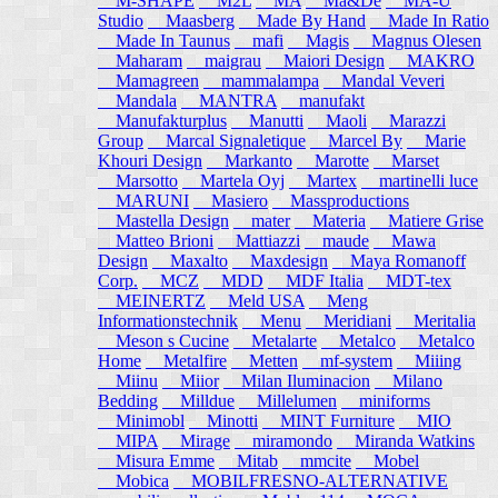
M-SHAPE
M2L
MA
Ma&De
MA-U
Studio
Maasberg
Made By Hand
Made In Ratio
Made In Taunus
mafi
Magis
Magnus Olesen
Maharam
maigrau
Maiori Design
MAKRO
Mamagreen
mammalampa
Mandal Veveri
Mandala
MANTRA
manufakt
Manufakturplus
Manutti
Maoli
Marazzi
Group
Marcal Signaletique
Marcel By
Marie
Khouri Design
Markanto
Marotte
Marset
Marsotto
Martela Oyj
Martex
martinelli luce
MARUNI
Masiero
Massproductions
Mastella Design
mater
Materia
Matiere Grise
Matteo Brioni
Mattiazzi
maude
Mawa
Design
Maxalto
Maxdesign
Maya Romanoff
Corp.
MCZ
MDD
MDF Italia
MDT-tex
MEINERTZ
Meld USA
Meng
Informationstechnik
Menu
Meridiani
Meritalia
Meson s Cucine
Metalarte
Metalco
Metalco
Home
Metalfire
Metten
mf-system
Miiing
Miinu
Miior
Milan Iluminacion
Milano
Bedding
Milldue
Millelumen
miniforms
Minimobl
Minotti
MINT Furniture
MIO
MIPA
Mirage
miramondo
Miranda Watkins
Misura Emme
Mitab
mmcite
Mobel
Mobica
MOBILFRESNO-ALTERNATIVE