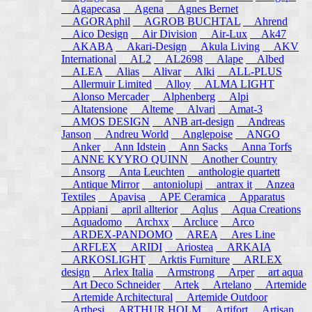
Agapecasa
Agena
Agnes Bernet
AGORAphil
AGROB BUCHTAL
Ahrend
Aico Design
Air Division
Air-Lux
Ak47
AKABA
Akari-Design
Akula Living
AKV
International
AL2
AL2698
Alape
Albed
ALEA
Alias
Alivar
Alki
ALL-PLUS
Allermuir Limited
Alloy
ALMA LIGHT
Alonso Mercader
Alphenberg
Alpi
Altatensione
Alteme
Alvari
Amat-3
AMOS DESIGN
ANB art-design
Andreas
Janson
Andreu World
Anglepoise
ANGO
Anker
Ann Idstein
Ann Sacks
Anna Torfs
ANNE KYYRO QUINN
Another Country
Ansorg
Anta Leuchten
anthologie quartett
Antique Mirror
antoniolupi
antrax it
Anzea
Textiles
Apavisa
APE Ceramica
Apparatus
Appiani
april allterior
Aqlus
Aqua Creations
Aquadomo
Archxx
Arcluce
Arco
ARDEX-PANDOMO
AREA
Ares Line
ARFLEX
ARIDI
Ariostea
ARKAIA
ARKOSLIGHT
Arktis Furniture
ARLEX
design
Arlex Italia
Armstrong
Arper
art aqua
Art Deco Schneider
Artek
Artelano
Artemide
Artemide Architectural
Artemide Outdoor
Arthesi
ARTHUR HOLM
Artifort
Artisan