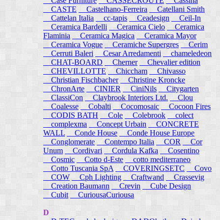
Case Furniture
CASSECROUTE
Cassina
CASTE
Castelhano-Ferreira
Catellani Smith
Cattelan Italia
cc-tapis
Ceadesign
Ceil-In
Ceramica Bardelli
Ceramica Cielo
Ceramica
Flaminia
Ceramica Magica
Ceramica Mayor
Ceramica Vogue
Ceramiche Supergres
Cerim
Cerruti Baleri
Cesar Arredamenti
chameledeon
CHAT-BOARD
Cherner
Chevalier edition
CHEVILLOTTE
Chiccham
Chivasso
Christian Fischbacher
Christine Kroncke
ChronArte
CINIER
CiniNils
Citygarten
ClassiCon
Claybrook Interiors Ltd.
Clou
Coalesse
Cobalti
Cocomosaic
Cocoon Fires
CODIS BATH
Cole
Colebrook
colect
complexma
Concept Urbain
CONCRETE
WALL
Conde House
Conde House Europe
Conglomerate
Contempo Italia
COR
Cor
Unum
Cordivari
Cordula Kafka
Cosentino
Cosmic
Cotto d-Este
cotto mediterraneo
Cotto Tuscania SpA
COVERINGSETC
Covo
COW
Cph Lighting
Craftwand
Crassevig
Creation Baumann
Crevin
Cube Design
Cubit
CuriousaCuriousa
D