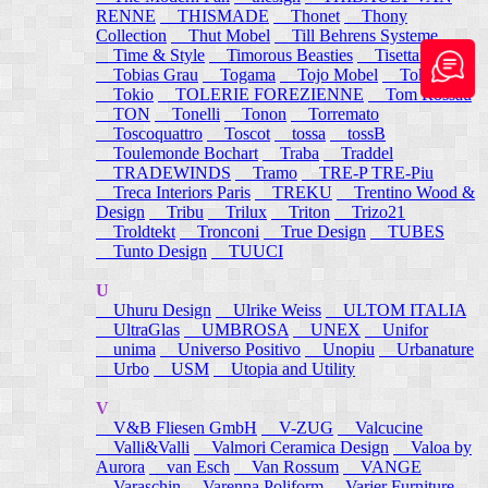
RENNE
THISMADE
Thonet
Thony
Collection
Thut Mobel
Till Behrens Systeme
Time & Style
Timorous Beasties
Tisettanta
Tobias Grau
Togama
Tojo Mobel
Token
Tokio
TOLERIE FOREZIENNE
Tom Rossau
TON
Tonelli
Tonon
Torremato
Toscoquattro
Toscot
tossa
tossB
Toulemonde Bochart
Traba
Traddel
TRADEWINDS
Tramo
TRE-P TRE-Piu
Treca Interiors Paris
TREKU
Trentino Wood &
Design
Tribu
Trilux
Triton
Trizo21
Troldtekt
Tronconi
True Design
TUBES
Tunto Design
TUUCI
U
Uhuru Design
Ulrike Weiss
ULTOM ITALIA
UltraGlas
UMBROSA
UNEX
Unifor
unima
Universo Positivo
Unopiu
Urbanature
Urbo
USM
Utopia and Utility
V
V&B Fliesen GmbH
V-ZUG
Valcucine
Valli&Valli
Valmori Ceramica Design
Valoa by
Aurora
van Esch
Van Rossum
VANGE
Varaschin
Varenna Poliform
Varier Furniture