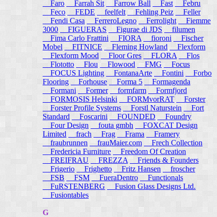
Faro
Farrah Sit
Farrow Ball
Fast
Febru
Feco
FEDE
feelfelt
Fehling Peiz
Feller
Fendi Casa
FerreroLegno
Ferrolight
Fiemme
3000
FIGUERAS
Figurae di JDS
filumen
Fima Carlo Frattini
FIORA
fioroni
Fischer
Mobel
FITNICE
Fleming Howland
Flexform
Flexform Mood
Floor Gres
FLORA
Flos
Flototto
Flou
Flowood
FMG
Focus
FOCUS Lighting
FontanaArte
Fontini
Forbo
Flooring
Forhouse
Forma 5
Formagenda
Formani
Former
formfarm
Formfjord
FORMOSIS Helsinki
FORMvorRAT
Forster
Forster Profile Systems
Forstl Naturstein
Fort
Standard
Foscarini
FOUNDED
Foundry
Four Design
fouta gmbh
FOXCAT Design
Limited
frach
Frag
Frama
Framery
fraubrunnen
frauMaier.com
Frech Collection
Fredericia Furniture
Freedom Of Creation
FREIFRAU
FREZZA
Friends & Founders
Frigerio
Frighetto
Fritz Hansen
froscher
FSB
FSM
FueraDentro
Functionals
FuRSTENBERG
Fusion Glass Designs Ltd.
Fusiontables
G