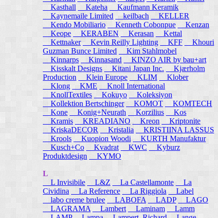
Kasthall
Kateha
Kaufmann Keramik
Kaynemaile Limited
keilbach
KELLER
Kendo Mobiliario
Kenneth Cobonpue
Kenzan
Keope
KERABEN
Kerasan
Kettal
Kettnaker
Kevin Reilly Lighting
KFF
Khouri
Guzman Bunce Limited
Kim Stahlmobel
Kinnarps
Kinnasand
KINZO AIR by bau+art
Kisskalt Designs
Kitani Japan Inc.
Kjærholm
Production
Klein Europe
KLIM
Klober
Klong
KME
Knoll International
KnollTextiles
Kokuyo
Koleksiyon
Kollektion Bertschinger
KOMOT
KOMTECH
Kone
Konig+Neurath
Korzilius
Kos
Kramis
KREADIANO
Kreon
Kriptonite
KriskaDECOR
Kristalia
KRISTIINA LASSUS
Krools
Kuopion Woodi
KURTH Manufaktur
Kusch+Co
Kvadrat
KWC
Kyburz
Produktdesign
KYMO
L
L Invisibile
L&Z
La Castellamonte
La
Cividina
La Reference
La Riggiola
Label
labo creme brulee
LABOFA
LADP
LAGO
LAGRAMA
Lambert
Laminam
Lamm
LAMP
Lampa
Lampert, Richard
Lange