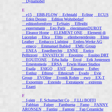
Dynamobel
E
e15
EBB-FLOW
Echtstahl
Eclisse
ECUS
Eden Design
Edition Wohnbedarf
editionformform
EeStairs
Effegibi
eggersmann
Ego Paris
eigenmannDUROT
Eleanor Home
ELEMENT ONE
Elementi di
Luceplan
Elica
Elitis
ellenbergerdesign
Elmo
Leather
Embacco Lighting
Embru-Werke AG
emeco
Emmanuel Babled
EMU Group
ENEA
Engelbrechts
ENNE
Enrico
Pellizzoni
ENVATECH
Eponimo
Equipo DRT
EQUITONE
Erba Italia
Ercol
Erik Jorgensen
Ernestomeda
ERSA
Erwin Hauer Studios
Esaila
ESIGO
ESIT
Espasso
Esthec
Estiluz
Ethimo
Ethnicraft
Evado
Evie
Group
EVOline
Evonik Rohm
ewo
EX-T
Expormim
Extendo
Extratapete
extremis
Ezarri
F
f-sign
F. Schumacher Co
F.LLi BOFFI
Fabbian
Falper
Fambuena
Famo
FANNY
ARONSEN
Fantini
Fantoni
Fap Ceramiche