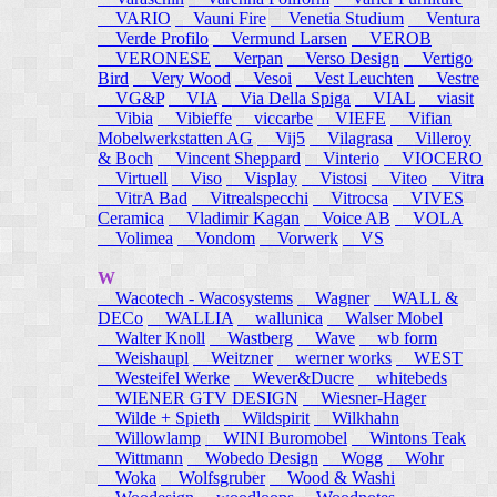
VARIO
Vauni Fire
Venetia Studium
Ventura
Verde Profilo
Vermund Larsen
VEROB
VERONESE
Verpan
Verso Design
Vertigo
Bird
Very Wood
Vesoi
Vest Leuchten
Vestre
VG&P
VIA
Via Della Spiga
VIAL
viasit
Vibia
Vibieffe
viccarbe
VIEFE
Vifian
Mobelwerkstatten AG
Vij5
Vilagrasa
Villeroy
& Boch
Vincent Sheppard
Vinterio
VIOCERO
Virtuell
Viso
Visplay
Vistosi
Viteo
Vitra
VitrA Bad
Vitrealspecchi
Vitrocsa
VIVES
Ceramica
Vladimir Kagan
Voice AB
VOLA
Volimea
Vondom
Vorwerk
VS
W
Wacotech - Wacosystems
Wagner
WALL &
DECo
WALLIA
wallunica
Walser Mobel
Walter Knoll
Wastberg
Wave
wb form
Weishaupl
Weitzner
werner works
WEST
Westeifel Werke
Wever&Ducre
whitebeds
WIENER GTV DESIGN
Wiesner-Hager
Wilde + Spieth
Wildspirit
Wilkhahn
Willowlamp
WINI Buromobel
Wintons Teak
Wittmann
Wobedo Design
Wogg
Wohr
Woka
Wolfsgruber
Wood & Washi