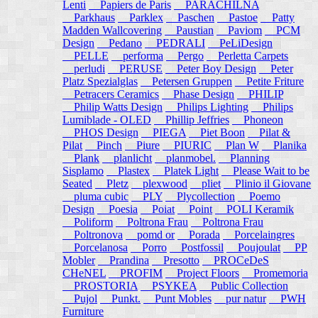
Lenti
Papiers de Paris
PARACHILNA
Parkhaus
Parklex
Paschen
Pastoe
Patty
Madden Wallcovering
Paustian
Paviom
PCM
Design
Pedano
PEDRALI
PeLiDesign
PELLE
performa
Pergo
Perletta Carpets
perludi
PERUSE
Peter Boy Design
Peter
Platz Spezialglas
Petersen Gruppen
Petite Friture
Petracers Ceramics
Phase Design
PHILIP
Philip Watts Design
Philips Lighting
Philips
Lumiblade - OLED
Phillip Jeffries
Phoneon
PHOS Design
PIEGA
Piet Boon
Pilat &
Pilat
Pinch
Piure
PIURIC
Plan W
Planika
Plank
planlicht
planmobel.
Planning
Sisplamo
Plastex
Platek Light
Please Wait to be
Seated
Pletz
plexwood
pliet
Plinio il Giovane
pluma cubic
PLY
Plycollection
Poemo
Design
Poesia
Poiat
Point
POLI Keramik
Poliform
Poltrona Frau
Poltrona Frau
Poltronova
pomd or
Porada
Porcelaingres
Porcelanosa
Porro
Postfossil
Poujoulat
PP
Mobler
Prandina
Presotto
PROCeDeS
CHeNEL
PROFIM
Project Floors
Promemoria
PROSTORIA
PSYKEA
Public Collection
Pujol
Punkt.
Punt Mobles
pur natur
PWH
Furniture