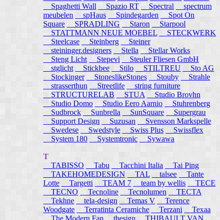
Spaghetti Wall
Spazio RT
Spectral
spectrum
meubelen
spHaus
Spindegarden
Spot On
Square
SPRADLING
Staron
Starpool
STATTMANN NEUE MOEBEL
STECKWERK
Steelcase
Steinberg
Steiner
steininger.designers
Stella
Stellar Works
Steng Licht
Stepevi
Steuler Fliesen GmbH
stglicht
Stickbee
Stilo
STILTREU
Sto AG
Stockinger
StoneslikeStones
Stouby
Strahle
strasserthun
Streetlife
string furniture
STRUCTURELAB
STUA
Studio Brovhn
Studio Domo
Studio Eero Aarnio
Stuhrenberg
Sudbrock
Sunbrella
SunSquare
Supergrau
Support Design
Suzusan
Svensson Markspelle
Swedese
Swedstyle
Swiss Plus
Swissflex
System 180
Systemtronic
Sywawa
T
TABISSO
Tabu
Tacchini Italia
Tai Ping
TAKEHOMEDESIGN
TAL
talsee
Tante
Lotte
Targetti
TEAM 7
team by wellis
TECE
TECNO
Tecnoline
Tecnolumen
TECTA
Tekhne
tela-design
Temas V
Terence
Woodgate
Terratinta Ceramiche
Terzani
Texaa
The Modern Fan
thesign
THIBAULT VAN