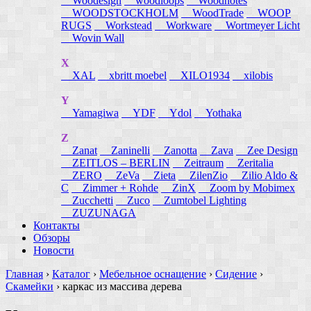
Woodesign
woodloops
Woodnotes
WOODSTOCKHOLM
WoodTrade
WOOP
RUGS
Workstead
Workware
Wortmeyer Licht
Wovin Wall
X
XAL
xbritt moebel
XILO1934
xilobis
Y
Yamagiwa
YDF
Ydol
Yothaka
Z
Zanat
Zaninelli
Zanotta
Zava
Zee Design
ZEITLOS – BERLIN
Zeitraum
Zeritalia
ZERO
ZeVa
Zieta
ZilenZio
Zilio Aldo &
C
Zimmer + Rohde
ZinX
Zoom by Mobimex
Zucchetti
Zuco
Zumtobel Lighting
ZUZUNAGA
Контакты
Обзоры
Новости
Главная
›
Каталог
›
Мебельное оснащение
›
Сидение
›
Скамейки
›
каркас из массива дерева