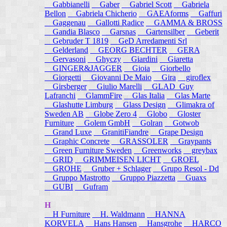
Gabbianelli
Gaber
Gabriel Scott
Gabriela
Bellon
Gabriela Chicherio
GAEAforms
Gaffuri
Gaggenau
Gallotti Radice
GAMMA & BROSS
Gandia Blasco
Garsnas
Gartensilber
Geberit
Gebruder T 1819
GeD Arredamenti Srl
Gelderland
GEORG BECHTER
GERA
Gervasoni
Ghyczy
Giardini
Giaretta
GINGER&JAGGER
Gioia
Giorbello
Giorgetti
Giovanni De Maio
Gira
giroflex
Girsberger
Giulio Marelli
GLAD_Guy
Lafranchi
GlammFire
Glas Italia
Glas Marte
Glashutte Limburg
Glass Design
Glimakra of
Sweden AB
Globe Zero 4
Globo
Gloster
Furniture
Golem GmbH
Golran
Gotwob
Grand Luxe
GranitiFiandre
Grape Design
Graphic Concrete
GRASSOLER
Graypants
Green Furniture Sweden
Greenworks
greybax
GRID
GRIMMEISEN LICHT
GROEL
GROHE
Gruber + Schlager
Grupo Resol - Dd
Gruppo Mastrotto
Gruppo Piazzetta
Guaxs
GUBI
Gufram
H
H Furniture
H. Waldmann
HANNA
KORVELA
Hans Hansen
Hansgrohe
HARCO