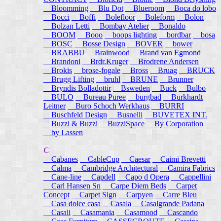
Bloomming
Blu Dot
Blueroom
Boca do lobo
Bocci
Boffi
Bolefloor
Boleform
Bolon
Bolzan Letti
Bombay Atelier
Bonaldo
BOOM
Booo
boops lighting
bordbar
bosa
BOSC
Bosse Design
BOVER
bower
BRABBU
Brainwood
Brand van Egmond
Brandoni
Brdr.Kruger
Brodrene Andersen
Brokis
brose-fogale
Bross
Bruag
BRUCK
Brugg Lifting
bruhl
BRUNE
Brunner
Bryndis Bolladottir
Bsweden
Buck
Bulbo
BULO
Bureau Puree
burgbad
Burkhardt
Leitner
Buro Schoch Werkhaus
BURRI
Buschfeld Design
Busnelli
BUVETEX INT.
Buzzi & Buzzi
BuzziSpace
By Corporation
by Lassen
C
Cabanes
CableCup
Caesar
Caimi Brevetti
Calma
Cambridge Architectural
Camira Fabrics
Cane-line
Capdell
Capo d Opera
Cappellini
Carl Hansen Sn
Carpe Diem Beds
Carpet
Concept
Carpet Sign
Carpyen
Carre Bleu
Casa dolce casa
Casala
Casalgrande Padana
Casali
Casamania
Casamood
Cascando