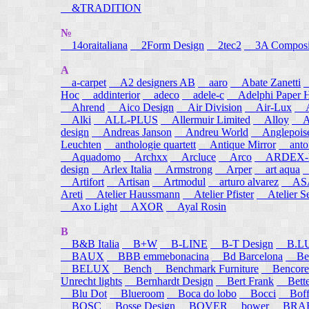
&TRADITION
№
14oraitaliana
2Form Design
2tec2
3A Composi
A
a-carpet
A2 designers AB
aaro
Abate Zanetti
Hoc
addinterior
adeco
adele-c
Adelphi Paper H
Ahrend
Aico Design
Air Division
Air-Lux
A
Alki
ALL-PLUS
Allermuir Limited
Alloy
AL
design
Andreas Janson
Andreu World
Anglepois
Leuchten
anthologie quartett
Antique Mirror
anton
Aquadomo
Archxx
Arcluce
Arco
ARDEX-
design
Arlex Italia
Armstrong
Arper
art aqua
A
Artifort
Artisan
Artmodul
arturo alvarez
ASA
Areti
Atelier Haussmann
Atelier Pfister
Atelier S
Axo Light
AXOR
Ayal Rosin
B
B&B Italia
B+W
B-LINE
B-T Design
B.L
BAUX
BBB emmebonacina
Bd Barcelona
Bea
BELUX
Bench
Benchmark Furniture
Bencore
Unrecht lights
Bernhardt Design
Bert Frank
Bett
Blu Dot
Blueroom
Boca do lobo
Bocci
Boff
BOSC
Bosse Design
BOVER
bower
BRA