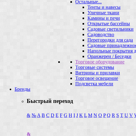
Остальные...
Тенты и навесы
Уличные ткани
Камины и печи
Открытые бассейны
Садовые светильники
Садоводство
Перегородки для сада
Садовые принадлежно
Напольные покрытия д
Оранжереи / Беседки
Торговое оборудование
Торговые системы
Витрины и прилавки
Торговое освещение
Подсветка мебели
Бренды
Быстрый переход
&
№
A
B
C
D
E
F
G
H
I
J
K
L
M
N
O
P
Q
R
S
T
U
V
&