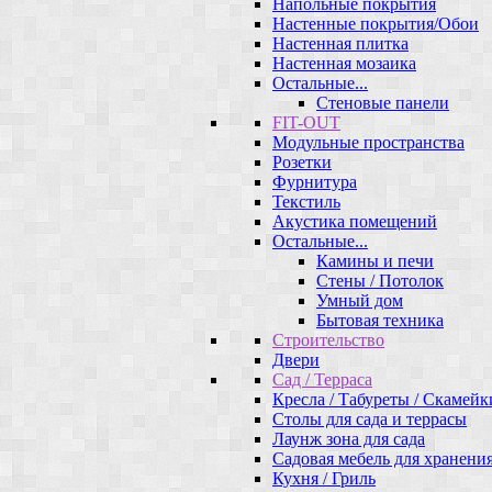
Напольные покрытия
Настенные покрытия/Обои
Настенная плитка
Настенная мозаика
Остальные...
Стеновые панели
FIT-OUT
Модульные пространства
Розетки
Фурнитура
Текстиль
Акустика помещений
Остальные...
Камины и печи
Стены / Потолок
Умный дом
Бытовая техника
Строительство
Двери
Сад / Терраса
Кресла / Табуреты / Скамейк
Столы для сада и террасы
Лаунж зона для сада
Садовая мебель для хранени
Кухня / Гриль