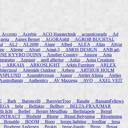
ccento
Acerbis
ACO Haustechnik
acousticpearls
Ad
ena
Agnes Bernet
AGORAphil
AGROB BUCHTAL
al
AL2
AL2698
Alape
Albed
ALEA
Alias
Alivar
ne
Alteme
Alvari
Amat-3
AMOS DESIGN
ANB art-
E KYYRO QUINN
Another Country
Ansorg
Anta
aratus
Appiani
april allterior
Aqlus
Aqua Creations
a
ARKAIA
ARKOSLIGHT
Arktis Furniture
ARLEX
itectural
Artemide Outdoor
Arthesi
ARTHUR HOLM
SPLUND
Assemblyroom
Atanor
Atelier Alinea
Atelier
stroflamm
Authentics
AV Mazzega
AVO
AXEL VEIT
E
Bark
Baroncelli
BarovierToso
Basalte
BassamFellows
EGA
behr
Belfakto
Bellboy
BELTA-FRAJUMAR
 licht
Berbel
Berger Metallbau
Berlintapete
Bernd
NTRACT
Blofield
Blome
Blond Belysning
Bloomming
Bonaldo
BOOM
Booo
boops lighting
bordbar
bosa
Brodrene Andersen
Brokis
brose-fogale
Bross
Bruag