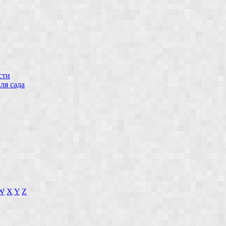
сти
ля сада
W
X
Y
Z