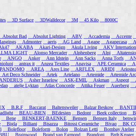
tes
3D Surface
3DWalldecor
3M
45 Kilo
8000C
Absolut Bad
Absolut Lighting
ABV
Accademia
Accente
A
angings
Admonter
aeris
AG Land
Agape
Agapecasa
Ag
k47
AKABA
Akari-Design
Akula Living
AKV Internation
MA LIGHT
Alonso Mercader
Alphenberg
Alpi
Altatensio
e
ANGO
Anker
Ann Idstein
Ann Sacks
Anna Torfs
ANN
iolupi
antrax it
Anzea Textiles
Apavisa
APE Ceramica
App
PANDOMO
AREA
Ares Line
ARFLEX
ARIDI
Arioste
rt Deco Schneider
Artek
Artelano
Artemide
Artemide Arch
NDERUS
Asher Israelow
ASK-EMIL
Askman
Aspeqt
A
edap
atelje Lyktan
Atlas Concorde
Attika Feuer
Auerberg
Au
UX
B.R.F
Baccarat
Baltensweiler
Balzar Beskow
BANTI
dlight
BEAU-BIEN
BEdesign
Bedont
Beek collection
B
Bene
BENKERT-BAENKE
Bensen
Bensen Italy
benwirth
e
Bigla
Billiani
Bisazza
Bitossi Ceramiche
Bivaq
BK CO
i
Bolefloor
Boleform
Bolon
Bolzan Letti
Bombay Atelier
BBU
Brainwood
Brand van Egmond
Brandoni
Brdr.Kruger