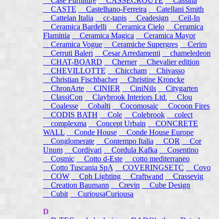
Case Furniture
CASSECROUTE
Cassina
CASTE
Castelhano-Ferreira
Catellani Smith
Cattelan Italia
cc-tapis
Ceadesign
Ceil-In
Ceramica Bardelli
Ceramica Cielo
Ceramica
Flaminia
Ceramica Magica
Ceramica Mayor
Ceramica Vogue
Ceramiche Supergres
Cerim
Cerruti Baleri
Cesar Arredamenti
chameledeon
CHAT-BOARD
Cherner
Chevalier edition
CHEVILLOTTE
Chiccham
Chivasso
Christian Fischbacher
Christine Kroncke
ChronArte
CINIER
CiniNils
Citygarten
ClassiCon
Claybrook Interiors Ltd.
Clou
Coalesse
Cobalti
Cocomosaic
Cocoon Fires
CODIS BATH
Cole
Colebrook
colect
complexma
Concept Urbain
CONCRETE
WALL
Conde House
Conde House Europe
Conglomerate
Contempo Italia
COR
Cor
Unum
Cordivari
Cordula Kafka
Cosentino
Cosmic
Cotto d-Este
cotto mediterraneo
Cotto Tuscania SpA
COVERINGSETC
Covo
COW
Cph Lighting
Craftwand
Crassevig
Creation Baumann
Crevin
Cube Design
Cubit
CuriousaCuriousa
D