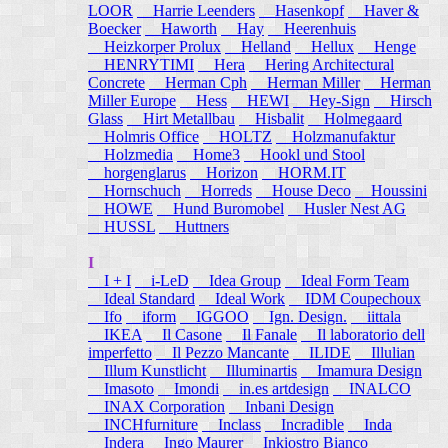
LOOR
Harrie Leenders
Hasenkopf
Haver &
Boecker
Haworth
Hay
Heerenhuis
Heizkorper Prolux
Helland
Hellux
Henge
HENRYTIMI
Hera
Hering Architectural
Concrete
Herman Cph
Herman Miller
Herman
Miller Europe
Hess
HEWI
Hey-Sign
Hirsch
Glass
Hirt Metallbau
Hisbalit
Holmegaard
Holmris Office
HOLTZ
Holzmanufaktur
Holzmedia
Home3
Hookl und Stool
horgenglarus
Horizon
HORM.IT
Hornschuch
Horreds
House Deco
Houssini
HOWE
Hund Buromobel
Husler Nest AG
HUSSL
Huttners
I
I + I
i-LeD
Idea Group
Ideal Form Team
Ideal Standard
Ideal Work
IDM Coupechoux
Ifo
iform
IGGOO
Ign. Design.
iittala
IKEA
Il Casone
Il Fanale
Il laboratorio dell
imperfetto
Il Pezzo Mancante
ILIDE
Illulian
Illum Kunstlicht
Illuminartis
Imamura Design
Imasoto
Imondi
in.es artdesign
INALCO
INAX Corporation
Inbani Design
INCHfurniture
Inclass
Incradible
Inda
Indera
Ingo Maurer
Inkiostro Bianco