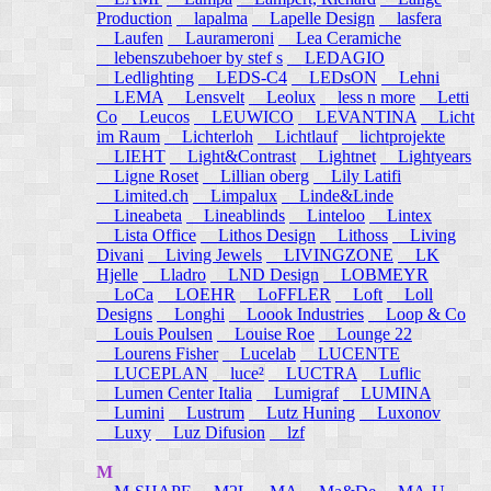
Production
lapalma
Lapelle Design
lasfera
Laufen
Laurameroni
Lea Ceramiche
lebenszubehoer by stef s
LEDAGIO
Ledlighting
LEDS-C4
LEDsON
Lehni
LEMA
Lensvelt
Leolux
less n more
Letti
Co
Leucos
LEUWICO
LEVANTINA
Licht
im Raum
Lichterloh
Lichtlauf
lichtprojekte
LIEHT
Light&Contrast
Lightnet
Lightyears
Ligne Roset
Lillian oberg
Lily Latifi
Limited.ch
Limpalux
Linde&Linde
Lineabeta
Lineablinds
Linteloo
Lintex
Lista Office
Lithos Design
Lithoss
Living
Divani
Living Jewels
LIVINGZONE
LK
Hjelle
Lladro
LND Design
LOBMEYR
LoCa
LOEHR
LoFFLER
Loft
Loll
Designs
Longhi
Loook Industries
Loop & Co
Louis Poulsen
Louise Roe
Lounge 22
Lourens Fisher
Lucelab
LUCENTE
LUCEPLAN
luce²
LUCTRA
Luflic
Lumen Center Italia
Lumigraf
LUMINA
Lumini
Lustrum
Lutz Huning
Luxonov
Luxy
Luz Difusion
lzf
M