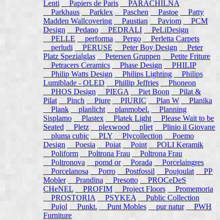
Lenti
Papiers de Paris
PARACHILNA
Parkhaus
Parklex
Paschen
Pastoe
Patty
Madden Wallcovering
Paustian
Paviom
PCM
Design
Pedano
PEDRALI
PeLiDesign
PELLE
performa
Pergo
Perletta Carpets
perludi
PERUSE
Peter Boy Design
Peter
Platz Spezialglas
Petersen Gruppen
Petite Friture
Petracers Ceramics
Phase Design
PHILIP
Philip Watts Design
Philips Lighting
Philips
Lumiblade - OLED
Phillip Jeffries
Phoneon
PHOS Design
PIEGA
Piet Boon
Pilat &
Pilat
Pinch
Piure
PIURIC
Plan W
Planika
Plank
planlicht
planmobel.
Planning
Sisplamo
Plastex
Platek Light
Please Wait to be
Seated
Pletz
plexwood
pliet
Plinio il Giovane
pluma cubic
PLY
Plycollection
Poemo
Design
Poesia
Poiat
Point
POLI Keramik
Poliform
Poltrona Frau
Poltrona Frau
Poltronova
pomd or
Porada
Porcelaingres
Porcelanosa
Porro
Postfossil
Poujoulat
PP
Mobler
Prandina
Presotto
PROCeDeS
CHeNEL
PROFIM
Project Floors
Promemoria
PROSTORIA
PSYKEA
Public Collection
Pujol
Punkt.
Punt Mobles
pur natur
PWH
Furniture