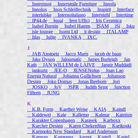
Innermost
Innersmile Furniture
Innofa
Innolux
Inox Schleiftechnik
Inspirit
Interface
interlubke
Internoitaliano
Interstuhl
Intertime
IP44.de
Iqual
Iren Uffici
Iris Ceramica
Isabel Burgin
Isabel Hamm
ISAM
iSi
Isku
isle lounge
Isomi Ltd
it design
ITALAMP
Itlas
Iulite
IVANKA
IXC.
J
JAB Anstoetz
Jacco Maris
jacob de baan
Jake Dyson
Jaloumatic
James Burleigh
Jan
Kath
JAN WILLEM de LAIVE
Jangir Maddadi
jankurtz
JEE-O
JENSENplus
Joan Lao
Energa Natural
Johanna Gullichsen
Johanson
Design
Joko Domus
Jonas Ihreborn
Jori
JOSKO
JoV
JSPR
Judith Seng
Junction
Fifteen
JUNG
K
K.B. Form
Kaether Weise
KAIA
Kaindl
Kaldewei
Kale
Kallemo
Kalmar
Kamism
Karakter Copenhagen
Karasek
Karboxx
Karcher Design
Karen Chekerdjian
Karikoski
Karimoku New Standard
Karl Andersson
Karman
Karpenter
karpet
Kartell
Kastel