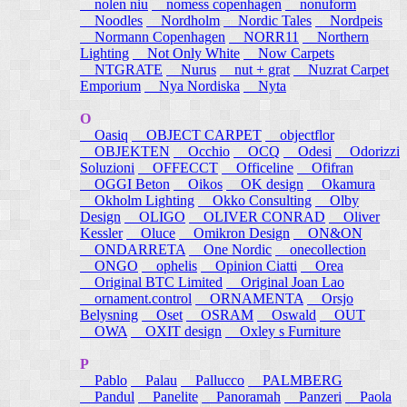
nolen niu
nomess copenhagen
nonuform
Noodles
Nordholm
Nordic Tales
Nordpeis
Normann Copenhagen
NORR11
Northern
Lighting
Not Only White
Now Carpets
NTGRATE
Nurus
nut + grat
Nuzrat Carpet
Emporium
Nya Nordiska
Nyta
O
Oasiq
OBJECT CARPET
objectflor
OBJEKTEN
Occhio
OCQ
Odesi
Odorizzi
Soluzioni
OFFECCT
Officeline
Ofifran
OGGI Beton
Oikos
OK design
Okamura
Okholm Lighting
Okko Consulting
Olby
Design
OLIGO
OLIVER CONRAD
Oliver
Kessler
Oluce
Omikron Design
ON&ON
ONDARRETA
One Nordic
onecollection
ONGO
ophelis
Opinion Ciatti
Orea
Original BTC Limited
Original Joan Lao
ornament.control
ORNAMENTA
Orsjo
Belysning
Oset
OSRAM
Oswald
OUT
OWA
OXIT design
Oxley s Furniture
P
Pablo
Palau
Pallucco
PALMBERG
Pandul
Panelite
Panoramah
Panzeri
Paola