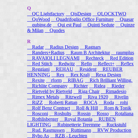
Q
QC Lightfactory
QisDesign
QLOCKTWO
QoWood
Quadrifoglio Office Furniture
Quasar
qubing.de
Qui est Paul
Quinti Sedute
Quinze
& Milan
Quodes
R
Radar
Radius Design
Ragnars
Randers+Radius
Raum B Architektur
raumplus
RAVAIOLI LEGNAMI
Rechteck
Red Edition
Red Stitch
Redwitz
Refin
Reflect+
Reflex
Reggiani
REHAU
Resident
REUBER
HENNING
Rex
Rex Kralj
Rexa Design
Rexite
rform
RIBAG
Rich Brilliant Willing.
Richlite Company
Richter
Ridea
Rieder
Rietveld by Rietveld
Riga Chair
Rimadesio
Rimex Metals
Ritzwell
Riva 1920
Rivelin
RiZZ
Roberti Rattan
ROCA
Roda
rohi
Rolf Benz Contract
Roll & Hill
Rom & Tonik
Rosconi
Roshults
Rossin
Rosso
Rotaliana
Rothlisberger
Royal Botania
RUBEN
LIGHTING
Rubinetterie Treemme
Ruckstuhl
Rud. Rasmussen
Ruttimann
RVW Production
Rybo As
RZB - Leuchten