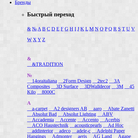
Бренды
Быстрый переход
&
№
A
B
C
D
E
F
G
H
I
J
K
L
M
N
O
P
Q
R
S
T
U
V
W
X
Y
Z
&
&TRADITION
№
14oraitaliana
2Form Design
2tec2
3A
Composites
3D Surface
3DWalldecor
3M
45
Kilo
8000C
A
a-carpet
A2 designers AB
aaro
Abate Zanetti
Absolut Bad
Absolut Lighting
ABV
Accademia
Accente
Accento
Acerbis
ACO Haustechnik
acousticpearls
Ad Hoc
addinterior
adeco
adele-c
Adelphi Paper
Hangings
Admonter
aeris
AG Land
Agape