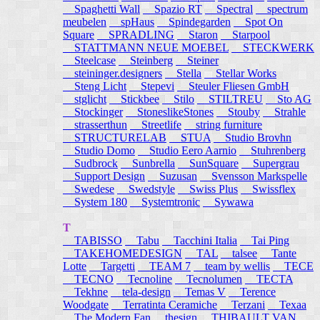
Spaghetti Wall
Spazio RT
Spectral
spectrum
meubelen
spHaus
Spindegarden
Spot On
Square
SPRADLING
Staron
Starpool
STATTMANN NEUE MOEBEL
STECKWERK
Steelcase
Steinberg
Steiner
steininger.designers
Stella
Stellar Works
Steng Licht
Stepevi
Steuler Fliesen GmbH
stglicht
Stickbee
Stilo
STILTREU
Sto AG
Stockinger
StoneslikeStones
Stouby
Strahle
strasserthun
Streetlife
string furniture
STRUCTURELAB
STUA
Studio Brovhn
Studio Domo
Studio Eero Aarnio
Stuhrenberg
Sudbrock
Sunbrella
SunSquare
Supergrau
Support Design
Suzusan
Svensson Markspelle
Swedese
Swedstyle
Swiss Plus
Swissflex
System 180
Systemtronic
Sywawa
T
TABISSO
Tabu
Tacchini Italia
Tai Ping
TAKEHOMEDESIGN
TAL
talsee
Tante
Lotte
Targetti
TEAM 7
team by wellis
TECE
TECNO
Tecnoline
Tecnolumen
TECTA
Tekhne
tela-design
Temas V
Terence
Woodgate
Terratinta Ceramiche
Terzani
Texaa
The Modern Fan
thesign
THIBAULT VAN