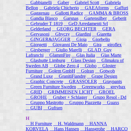
Gabbianelli
Gaber
Gabriel Scott
Gabriela
Bellon
Gabriela Chicherio
GAEAforms
Gaffuri
Gaggenau
Gallotti Radice
GAMMA & BROSS
Gandia Blasco
Garsnas
Gartensilber
Geberit
Gebruder T 1819
GeD Arredamenti Srl
Gelderland
GEORG BECHTER
GERA
Gervasoni
Ghyczy
Giardini
Giaretta
GINGER&JAGGER
Gioia
Giorbello
Giorgetti
Giovanni De Maio
Gira
giroflex
Girsberger
Giulio Marelli
GLAD_Guy
Lafranchi
GlammFire
Glas Italia
Glas Marte
Glashutte Limburg
Glass Design
Glimakra of
Sweden AB
Globe Zero 4
Globo
Gloster
Furniture
Golem GmbH
Golran
Gotwob
Grand Luxe
GranitiFiandre
Grape Design
Graphic Concrete
GRASSOLER
Graypants
Green Furniture Sweden
Greenworks
greybax
GRID
GRIMMEISEN LICHT
GROEL
GROHE
Gruber + Schlager
Grupo Resol - Dd
Gruppo Mastrotto
Gruppo Piazzetta
Guaxs
GUBI
Gufram
H
H Furniture
H. Waldmann
HANNA
KORVELA
Hans Hansen
Hansgrohe
HARCO