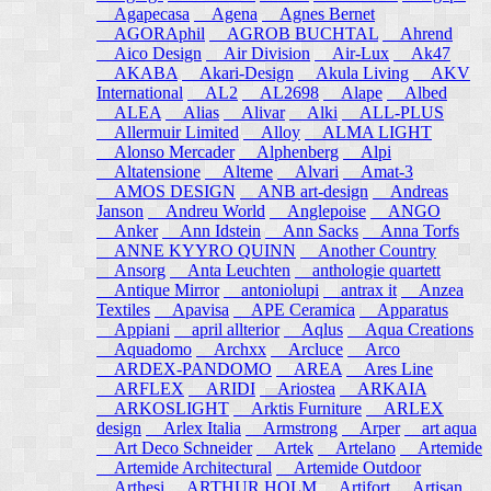
Agapecasa
Agena
Agnes Bernet
AGORAphil
AGROB BUCHTAL
Ahrend
Aico Design
Air Division
Air-Lux
Ak47
AKABA
Akari-Design
Akula Living
AKV
International
AL2
AL2698
Alape
Albed
ALEA
Alias
Alivar
Alki
ALL-PLUS
Allermuir Limited
Alloy
ALMA LIGHT
Alonso Mercader
Alphenberg
Alpi
Altatensione
Alteme
Alvari
Amat-3
AMOS DESIGN
ANB art-design
Andreas
Janson
Andreu World
Anglepoise
ANGO
Anker
Ann Idstein
Ann Sacks
Anna Torfs
ANNE KYYRO QUINN
Another Country
Ansorg
Anta Leuchten
anthologie quartett
Antique Mirror
antoniolupi
antrax it
Anzea
Textiles
Apavisa
APE Ceramica
Apparatus
Appiani
april allterior
Aqlus
Aqua Creations
Aquadomo
Archxx
Arcluce
Arco
ARDEX-PANDOMO
AREA
Ares Line
ARFLEX
ARIDI
Ariostea
ARKAIA
ARKOSLIGHT
Arktis Furniture
ARLEX
design
Arlex Italia
Armstrong
Arper
art aqua
Art Deco Schneider
Artek
Artelano
Artemide
Artemide Architectural
Artemide Outdoor
Arthesi
ARTHUR HOLM
Artifort
Artisan