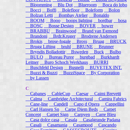
Bloomming
Blu Dot
Blueroom
Boca do lobo
Bocci
Boffi
Bolefloor
Boleform
Bolon
Bolzan Letti
Bombay Atelier
Bonaldo
BOOM
Booo
boops lighting
bordbar
bosa
BOSC
Bosse Design
BOVER
bower
BRABBU
Brainwood
Brand van Egmond
Brandoni
Brdr.Kruger
Brodrene Andersen
Brokis
brose-fogale
Bross
Bruag
BRUCK
Brugg Lifting
bruhl
BRUNE
Brunner
Bryndis Bolladottir
Bsweden
Buck
Bulbo
BULO
Bureau Puree
burgbad
Burkhardt
Leitner
Buro Schoch Werkhaus
BURRI
Buschfeld Design
Busnelli
BUVETEX INT.
Buzzi & Buzzi
BuzziSpace
By Corporation
by Lassen
C
Cabanes
CableCup
Caesar
Caimi Brevetti
Calma
Cambridge Architectural
Camira Fabrics
Cane-line
Capdell
Capo d Opera
Cappellini
Carl Hansen Sn
Carpe Diem Beds
Carpet
Concept
Carpet Sign
Carpyen
Carre Bleu
Casa dolce casa
Casala
Casalgrande Padana
Casali
Casamania
Casamood
Cascando