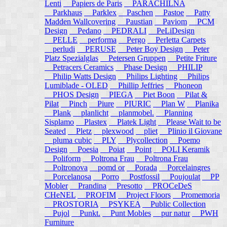
Lenti
Papiers de Paris
PARACHILNA
Parkhaus
Parklex
Paschen
Pastoe
Patty
Madden Wallcovering
Paustian
Paviom
PCM
Design
Pedano
PEDRALI
PeLiDesign
PELLE
performa
Pergo
Perletta Carpets
perludi
PERUSE
Peter Boy Design
Peter
Platz Spezialglas
Petersen Gruppen
Petite Friture
Petracers Ceramics
Phase Design
PHILIP
Philip Watts Design
Philips Lighting
Philips
Lumiblade - OLED
Phillip Jeffries
Phoneon
PHOS Design
PIEGA
Piet Boon
Pilat &
Pilat
Pinch
Piure
PIURIC
Plan W
Planika
Plank
planlicht
planmobel.
Planning
Sisplamo
Plastex
Platek Light
Please Wait to be
Seated
Pletz
plexwood
pliet
Plinio il Giovane
pluma cubic
PLY
Plycollection
Poemo
Design
Poesia
Poiat
Point
POLI Keramik
Poliform
Poltrona Frau
Poltrona Frau
Poltronova
pomd or
Porada
Porcelaingres
Porcelanosa
Porro
Postfossil
Poujoulat
PP
Mobler
Prandina
Presotto
PROCeDeS
CHeNEL
PROFIM
Project Floors
Promemoria
PROSTORIA
PSYKEA
Public Collection
Pujol
Punkt.
Punt Mobles
pur natur
PWH
Furniture