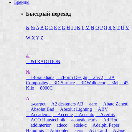
Бренды
Быстрый переход
&
№
A
B
C
D
E
F
G
H
I
J
K
L
M
N
O
P
Q
R
S
T
U
V
W
X
Y
Z
&
&TRADITION
№
14oraitaliana
2Form Design
2tec2
3A
Composites
3D Surface
3DWalldecor
3M
45
Kilo
8000C
A
a-carpet
A2 designers AB
aaro
Abate Zanetti
Absolut Bad
Absolut Lighting
ABV
Accademia
Accente
Accento
Acerbis
ACO Haustechnik
acousticpearls
Ad Hoc
addinterior
adeco
adele-c
Adelphi Paper
Hangings
Admonter
aeris
AG Land
Agape