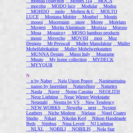
mobilia collection
Mobles 114
MOCA
mocoba
MODO luce
Modular
Modus
MOHDO
molo
Molteni & C
MOLTO
LUCE
Montana Mobler
Montbel
Montis
moooi
Moormann
more
Moree
Morelato
Morgen
Morita Aluminum
Morizza
Moroso
Mosa
Mosaico+
MOSO bamboo products
mossi
Movecho
MOVISI
mox
Moz
Designs
Mr Perswall
Muller Manufaktur
Muller
Mobelfabrikation
Muller Mobelwerkstatten
MUNNA Design
Mussi Italy
Muurame
Muuto
My home collection
MYDECK
MYYOUR
N
n by Naber
Naja Utzon Popov
Nanimarquina
nanoo by faserplast
Naturofloor
Naturtex
Naula
Naver
Nemo Cassina
NEOLITH
Neoz Lighting
Neue Wiener Werkstatte
Neustahl
Neutra by VS
New Tendency
NEW WORKS
Neweba
next
Nextep
Leathers
Niche Modern
Nielaus
Nigel Coates
Studio
Nikari
Nikolas Kerl
Nilson Handmade
Beds
Nimbus
Nina Levett
NJ Lighting
NLXL
NOBILI
NOBILIS
Nola Star