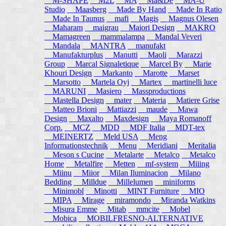
M-SHAPE
M2L
MA
Ma&De
MA-U
Studio
Maasberg
Made By Hand
Made In Ratio
Made In Taunus
mafi
Magis
Magnus Olesen
Maharam
maigrau
Maiori Design
MAKRO
Mamagreen
mammalampa
Mandal Veveri
Mandala
MANTRA
manufakt
Manufakturplus
Manutti
Maoli
Marazzi
Group
Marcal Signaletique
Marcel By
Marie
Khouri Design
Markanto
Marotte
Marset
Marsotto
Martela Oyj
Martex
martinelli luce
MARUNI
Masiero
Massproductions
Mastella Design
mater
Materia
Matiere Grise
Matteo Brioni
Mattiazzi
maude
Mawa
Design
Maxalto
Maxdesign
Maya Romanoff
Corp.
MCZ
MDD
MDF Italia
MDT-tex
MEINERTZ
Meld USA
Meng
Informationstechnik
Menu
Meridiani
Meritalia
Meson s Cucine
Metalarte
Metalco
Metalco
Home
Metalfire
Metten
mf-system
Miiing
Miinu
Miior
Milan Iluminacion
Milano
Bedding
Milldue
Millelumen
miniforms
Minimobl
Minotti
MINT Furniture
MIO
MIPA
Mirage
miramondo
Miranda Watkins
Misura Emme
Mitab
mmcite
Mobel
Mobica
MOBILFRESNO-ALTERNATIVE