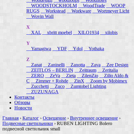
Woodesign
woodloops
Woodnotes
WOODSTOCKHOLM
WoodTrade
WOOP
RUGS
Workstead
Workware
Wortmeyer Licht
Wovin Wall
X
XAL
xbritt moebel
XILO1934
xilobis
Y
Yamagiwa
YDF
Ydol
Yothaka
Z
Zanat
Zaninelli
Zanotta
Zava
Zee Design
ZEITLOS – BERLIN
Zeitraum
Zeritalia
ZERO
ZeVa
Zieta
ZilenZio
Zilio Aldo &
C
Zimmer + Rohde
ZinX
Zoom by Mobimex
Zucchetti
Zuco
Zumtobel Lighting
ZUZUNAGA
Контакты
Обзоры
Новости
Главная
›
Каталог
›
Освещение
›
Внутреннее освещение
›
Подвесные светильники
›
RUBEN LIGHTING Bolero
подвесной светильник small