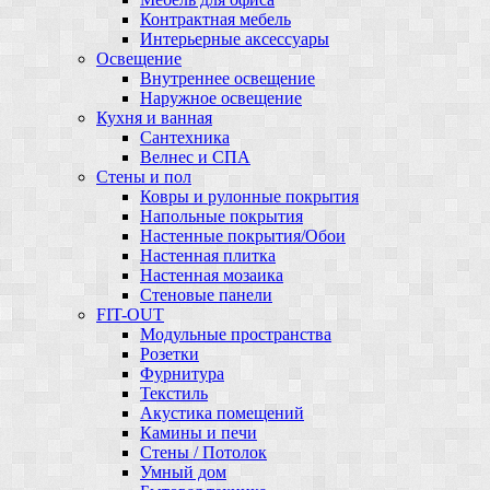
Контрактная мебель
Интерьерные аксессуары
Освещение
Внутреннее освещение
Наружное освещение
Кухня и ванная
Сантехника
Велнес и СПА
Стены и пол
Ковры и рулонные покрытия
Напольные покрытия
Настенные покрытия/Обои
Настенная плитка
Настенная мозаика
Стеновые панели
FIT-OUT
Модульные пространства
Розетки
Фурнитура
Текстиль
Акустика помещений
Камины и печи
Стены / Потолок
Умный дом