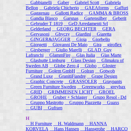
Gabbianelli
Gaber
Gabriel Scott
Gabriela
Bellon
Gabriela Chicherio
GAEAforms
Gaffuri
Gaggenau
Gallotti Radice
GAMMA & BROSS
Gandia Blasco
Garsnas
Gartensilber
Geberit
Gebruder T 1819
GeD Arredamenti Srl
Gelderland
GEORG BECHTER
GERA
Gervasoni
Ghyczy
Giardini
Giaretta
GINGER&JAGGER
Gioia
Giorbello
Giorgetti
Giovanni De Maio
Gira
giroflex
Girsberger
Giulio Marelli
GLAD_Guy
Lafranchi
GlammFire
Glas Italia
Glas Marte
Glashutte Limburg
Glass Design
Glimakra of
Sweden AB
Globe Zero 4
Globo
Gloster
Furniture
Golem GmbH
Golran
Gotwob
Grand Luxe
GranitiFiandre
Grape Design
Graphic Concrete
GRASSOLER
Graypants
Green Furniture Sweden
Greenworks
greybax
GRID
GRIMMEISEN LICHT
GROEL
GROHE
Gruber + Schlager
Grupo Resol - Dd
Gruppo Mastrotto
Gruppo Piazzetta
Guaxs
GUBI
Gufram
H
H Furniture
H. Waldmann
HANNA
KORVELA
Hans Hansen
Hansgrohe
HARCO