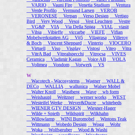
VARIO
Vauni Fire
Venetia Studium
Ventura
Verde Profilo
Vermund Larsen
VEROB
VERONESE
Verpan
Verso Design
Vertigo
Bird
Very Wood
Vesoi
Vest Leuchten
Vestre
VG&P
VIA
Via Della Spiga
VIAL
viasit
Vibia
Vibieffe
viccarbe
VIEFE
Vifian
Mobelwerkstatten AG
Vij5
Vilagrasa
Villeroy
& Boch
Vincent Sheppard
Vinterio
VIOCERO
Virtuell
Viso
Visplay
Vistosi
Viteo
Vitra
VitrA Bad
Vitrealspecchi
Vitrocsa
VIVES
Ceramica
Vladimir Kagan
Voice AB
VOLA
Volimea
Vondom
Vorwerk
VS
W
Wacotech - Wacosystems
Wagner
WALL &
DECo
WALLIA
wallunica
Walser Mobel
Walter Knoll
Wastberg
Wave
wb form
Weishaupl
Weitzner
werner works
WEST
Westeifel Werke
Wever&Ducre
whitebeds
WIENER GTV DESIGN
Wiesner-Hager
Wilde + Spieth
Wildspirit
Wilkhahn
Willowlamp
WINI Buromobel
Wintons Teak
Wittmann
Wobedo Design
Wogg
Wohr
Woka
Wolfsgruber
Wood & Washi