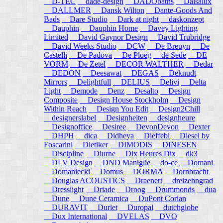
D-TEC
dade-design
DADObaths
Daisalux
DALLMER
Dansk Wilton
Dante-Goods And
Bads
Dare Studio
Dark at night
daskonzept
Dauphin
Dauphin Home
Davey Lighting
Limited
David Gaynor Design
David Trubridge
David Weeks Studio
DCW
De Breuyn
De
Castelli
De Padova
De Ploeg
de Sede
DE
VORM
De Zetel
DECOR WALTHER
Dedar
DEDON
Deesawat
DEGAS
Deknudt
Mirrors
Delightfull
DELIUS
Delivi
Delta
Light
Demode
Denz
Desalto
Design
Composite
Design House Stockholm
Design
Within Reach
Design You Edit
Design2Chill
designerslabel
Designheiten
designheure
Designoffice
Desiree
DevonDevon
Dexter
DHPH
dica
Didheya
Dieffebi
Diesel by
Foscarini
Dietiker
DIMODIS
DINESEN
Discipline
Diurne
Dix Heures Dix
dk3
DLV Design
DND Maniglie
do-ce
Domani
Domaniecki
Domus
DORMA
Dornbracht
Douglas ACOUSTICS
Draenert
dreizehngrad
Dresslight
Driade
Droog
Drummonds
dua
Dune
Dune Ceramica
DuPont Corian
DURAVIT
Durlet
Duropal
dutchglobe
Dux International
DVELAS
DVO