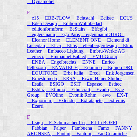
Dynamobel
E
e15
EBB-FLOW
Echtstahl
Eclisse
ECUS
Eden Design
Edition Wohnbedarf
editionformform
EeStairs
Effegibi
eggersmann
Ego Paris
eigenmannDUROT
Eleanor Home
ELEMENT ONE
Elementi di
Luceplan
Elica
Elitis
ellenbergerdesign
Elmo
Leather
Embacco Lighting
Embru-Werke AG
emeco
Emmanuel Babled
EMU Group
ENEA
Engelbrechts
ENNE
Enrico
Pellizzoni
ENVATECH
Eponimo
Equipo DRT
EQUITONE
Erba Italia
Ercol
Erik Jorgensen
Ernestomeda
ERSA
Erwin Hauer Studios
Esaila
ESIGO
ESIT
Espasso
Esthec
Estiluz
Ethimo
Ethnicraft
Evado
Evie
Group
EVOline
Evonik Rohm
ewo
EX-T
Expormim
Extendo
Extratapete
extremis
Ezarri
F
f-sign
F. Schumacher Co
F.LLi BOFFI
Fabbian
Falper
Fambuena
Famo
FANNY
ARONSEN
Fantini
Fantoni
Fap Ceramiche