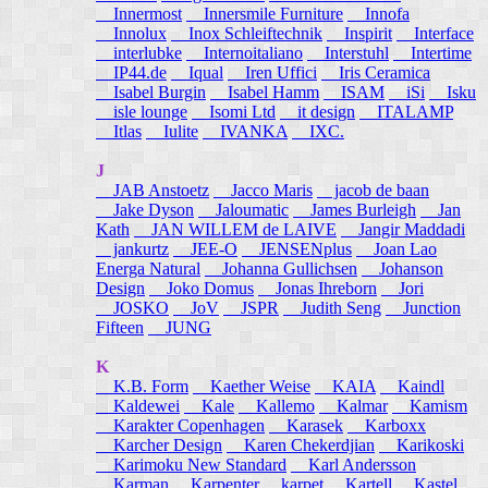
Innermost
Innersmile Furniture
Innofa
Innolux
Inox Schleiftechnik
Inspirit
Interface
interlubke
Internoitaliano
Interstuhl
Intertime
IP44.de
Iqual
Iren Uffici
Iris Ceramica
Isabel Burgin
Isabel Hamm
ISAM
iSi
Isku
isle lounge
Isomi Ltd
it design
ITALAMP
Itlas
Iulite
IVANKA
IXC.
J
JAB Anstoetz
Jacco Maris
jacob de baan
Jake Dyson
Jaloumatic
James Burleigh
Jan
Kath
JAN WILLEM de LAIVE
Jangir Maddadi
jankurtz
JEE-O
JENSENplus
Joan Lao
Energa Natural
Johanna Gullichsen
Johanson
Design
Joko Domus
Jonas Ihreborn
Jori
JOSKO
JoV
JSPR
Judith Seng
Junction
Fifteen
JUNG
K
K.B. Form
Kaether Weise
KAIA
Kaindl
Kaldewei
Kale
Kallemo
Kalmar
Kamism
Karakter Copenhagen
Karasek
Karboxx
Karcher Design
Karen Chekerdjian
Karikoski
Karimoku New Standard
Karl Andersson
Karman
Karpenter
karpet
Kartell
Kastel