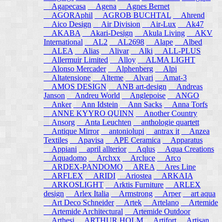
Agapecasa
Agena
Agnes Bernet
AGORAphil
AGROB BUCHTAL
Ahrend
Aico Design
Air Division
Air-Lux
Ak47
AKABA
Akari-Design
Akula Living
AKV
International
AL2
AL2698
Alape
Albed
ALEA
Alias
Alivar
Alki
ALL-PLUS
Allermuir Limited
Alloy
ALMA LIGHT
Alonso Mercader
Alphenberg
Alpi
Altatensione
Alteme
Alvari
Amat-3
AMOS DESIGN
ANB art-design
Andreas
Janson
Andreu World
Anglepoise
ANGO
Anker
Ann Idstein
Ann Sacks
Anna Torfs
ANNE KYYRO QUINN
Another Country
Ansorg
Anta Leuchten
anthologie quartett
Antique Mirror
antoniolupi
antrax it
Anzea
Textiles
Apavisa
APE Ceramica
Apparatus
Appiani
april allterior
Aqlus
Aqua Creations
Aquadomo
Archxx
Arcluce
Arco
ARDEX-PANDOMO
AREA
Ares Line
ARFLEX
ARIDI
Ariostea
ARKAIA
ARKOSLIGHT
Arktis Furniture
ARLEX
design
Arlex Italia
Armstrong
Arper
art aqua
Art Deco Schneider
Artek
Artelano
Artemide
Artemide Architectural
Artemide Outdoor
Arthesi
ARTHUR HOLM
Artifort
Artisan