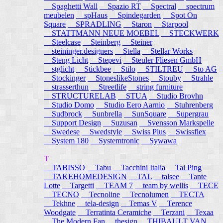
Spaghetti Wall
Spazio RT
Spectral
spectrum
meubelen
spHaus
Spindegarden
Spot On
Square
SPRADLING
Staron
Starpool
STATTMANN NEUE MOEBEL
STECKWERK
Steelcase
Steinberg
Steiner
steininger.designers
Stella
Stellar Works
Steng Licht
Stepevi
Steuler Fliesen GmbH
stglicht
Stickbee
Stilo
STILTREU
Sto AG
Stockinger
StoneslikeStones
Stouby
Strahle
strasserthun
Streetlife
string furniture
STRUCTURELAB
STUA
Studio Brovhn
Studio Domo
Studio Eero Aarnio
Stuhrenberg
Sudbrock
Sunbrella
SunSquare
Supergrau
Support Design
Suzusan
Svensson Markspelle
Swedese
Swedstyle
Swiss Plus
Swissflex
System 180
Systemtronic
Sywawa
T
TABISSO
Tabu
Tacchini Italia
Tai Ping
TAKEHOMEDESIGN
TAL
talsee
Tante
Lotte
Targetti
TEAM 7
team by wellis
TECE
TECNO
Tecnoline
Tecnolumen
TECTA
Tekhne
tela-design
Temas V
Terence
Woodgate
Terratinta Ceramiche
Terzani
Texaa
The Modern Fan
thesign
THIBAULT VAN