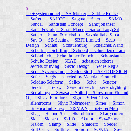
S
s+ systemmobel
SA Mobler
Sabine Rohse
Safretti
SAHCO
Saigata
Saloni
SAMO
Sancal
Sandstein Concept
Sanktjohanser
Santa & Cole
Sarah Maier
Sartori Luigi Srl
Sattler
Saum & Viebahn
Savoia Italia S.p.a
Say O
SB Seating
SBFI Limited
Scab
Design
Schatti
Schauenburg
Scheicher.Wand
Scherlin
Schiffini
Schneid
schneiderschram
Schonbuch
Schonhuber Franchi
Schonstaub
Schulte Design
SEAE
sebastian scherer
secrets of living
Secto Design
Sedes Regia
Sedia Systems Inc.
Sedus Stoll
SEEDDESIGN
Sefar
Segis
selected by Materials Council
Seledue-Seleform
Sellex
Selva
Senator
Serafini
Serax
Serielimitee.ch
serien.lighting
Serralunga
Sevasa
Shibui
Showroom Finland
Oy
Sibast Furniture
Sign
Silent Gliss
silentrooms
Silvio Rohrmoser
Simes
Simon
Sinetica Industries
SISMAN
Sistema Midi
Sitag
Sitland Spa
Skandiform
Skargaarden
Skia
Skitsch
SkLO
Skram
Sky-Frame
Slalom
Slamp
Slide
Snaidero
Soeder
Soft Cells
Softline
Solpuri
SONIA
Sovet