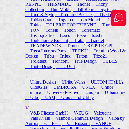
RENNE
THISMADE
Thonet
Thony
Collection
Thut Mobel
Till Behrens Systeme
Time & Style
Timorous Beasties
Tisettanta
Tobias Grau
Togama
Tojo Mobel
Token
Tokio
TOLERIE FOREZIENNE
Tom Rossau
TON
Tonelli
Tonon
Torremato
Toscoquattro
Toscot
tossa
tossB
Toulemonde Bochart
Traba
Traddel
TRADEWINDS
Tramo
TRE-P TRE-Piu
Treca Interiors Paris
TREKU
Trentino Wood &
Design
Tribu
Trilux
Triton
Trizo21
Troldtekt
Tronconi
True Design
TUBES
Tunto Design
TUUCI
U
Uhuru Design
Ulrike Weiss
ULTOM ITALIA
UltraGlas
UMBROSA
UNEX
Unifor
unima
Universo Positivo
Unopiu
Urbanature
Urbo
USM
Utopia and Utility
V
V&B Fliesen GmbH
V-ZUG
Valcucine
Valli&Valli
Valmori Ceramica Design
Valoa by
Aurora
van Esch
Van Rossum
VANGE
Varaschin
Varenna Poliform
Varier Furniture