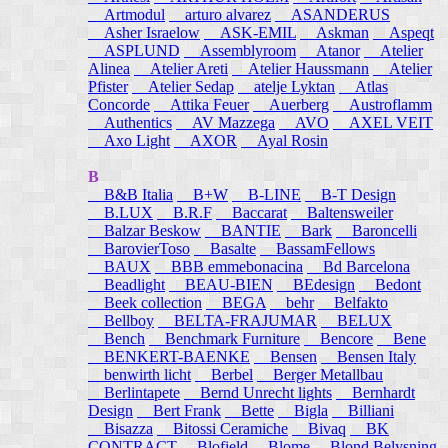
Artmodul
arturo alvarez
ASANDERUS
Asher Israelow
ASK-EMIL
Askman
Aspeqt
ASPLUND
Assemblyroom
Atanor
Atelier
Alinea
Atelier Areti
Atelier Haussmann
Atelier
Pfister
Atelier Sedap
atelje Lyktan
Atlas
Concorde
Attika Feuer
Auerberg
Austroflamm
Authentics
AV Mazzega
AVO
AXEL VEIT
Axo Light
AXOR
Ayal Rosin
B
B&B Italia
B+W
B-LINE
B-T Design
B.LUX
B.R.F
Baccarat
Baltensweiler
Balzar Beskow
BANTIE
Bark
Baroncelli
BarovierToso
Basalte
BassamFellows
BAUX
BBB emmebonacina
Bd Barcelona
Beadlight
BEAU-BIEN
BEdesign
Bedont
Beek collection
BEGA
behr
Belfakto
Bellboy
BELTA-FRAJUMAR
BELUX
Bench
Benchmark Furniture
Bencore
Bene
BENKERT-BAENKE
Bensen
Bensen Italy
benwirth licht
Berbel
Berger Metallbau
Berlintapete
Bernd Unrecht lights
Bernhardt
Design
Bert Frank
Bette
Bigla
Billiani
Bisazza
Bitossi Ceramiche
Bivaq
BK
CONTRACT
Blofield
Blome
Blond Belysning