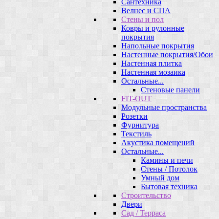
Сантехника
Велнес и СПА
Стены и пол
Ковры и рулонные
покрытия
Напольные покрытия
Настенные покрытия/Обои
Настенная плитка
Настенная мозаика
Остальные...
Стеновые панели
FIT-OUT
Модульные пространства
Розетки
Фурнитура
Текстиль
Акустика помещений
Остальные...
Камины и печи
Стены / Потолок
Умный дом
Бытовая техника
Строительство
Двери
Сад / Терраса