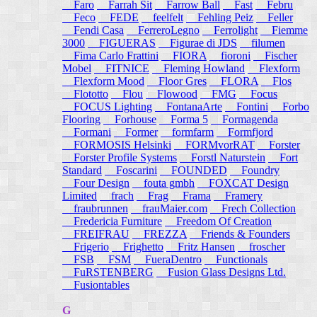
Faro
Farrah Sit
Farrow Ball
Fast
Febru
Feco
FEDE
feelfelt
Fehling Peiz
Feller
Fendi Casa
FerreroLegno
Ferrolight
Fiemme
3000
FIGUERAS
Figurae di JDS
filumen
Fima Carlo Frattini
FIORA
fioroni
Fischer
Mobel
FITNICE
Fleming Howland
Flexform
Flexform Mood
Floor Gres
FLORA
Flos
Flototto
Flou
Flowood
FMG
Focus
FOCUS Lighting
FontanaArte
Fontini
Forbo
Flooring
Forhouse
Forma 5
Formagenda
Formani
Former
formfarm
Formfjord
FORMOSIS Helsinki
FORMvorRAT
Forster
Forster Profile Systems
Forstl Naturstein
Fort
Standard
Foscarini
FOUNDED
Foundry
Four Design
fouta gmbh
FOXCAT Design
Limited
frach
Frag
Frama
Framery
fraubrunnen
frauMaier.com
Frech Collection
Fredericia Furniture
Freedom Of Creation
FREIFRAU
FREZZA
Friends & Founders
Frigerio
Frighetto
Fritz Hansen
froscher
FSB
FSM
FueraDentro
Functionals
FuRSTENBERG
Fusion Glass Designs Ltd.
Fusiontables
G