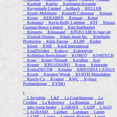
Kasthall
Kateha
Kaufmann Keramik
Kaynemaile Limited
keilbach
KELLER
Kendo Mobiliario
Kenneth Cobonpue
Kenzan
Keope
KERABEN
Kerasan
Kettal
Kettnaker
Kevin Reilly Lighting
KFF
Khouri
Guzman Bunce Limited
Kim Stahlmobel
Kinnarps
Kinnasand
KINZO AIR by bau+art
Kisskalt Designs
Kitani Japan Inc.
Kjærholm
Production
Klein Europe
KLIM
Klober
Klong
KME
Knoll International
KnollTextiles
Kokuyo
Koleksiyon
Kollektion Bertschinger
KOMOT
KOMTECH
Kone
Konig+Neurath
Korzilius
Kos
Kramis
KREADIANO
Kreon
Kriptonite
KriskaDECOR
Kristalia
KRISTIINA LASSUS
Krools
Kuopion Woodi
KURTH Manufaktur
Kusch+Co
Kvadrat
KWC
Kyburz
Produktdesign
KYMO
L
L Invisibile
L&Z
La Castellamonte
La
Cividina
La Reference
La Riggiola
Label
labo creme brulee
LABOFA
LADP
LAGO
LAGRAMA
Lambert
Laminam
Lamm
LAMP
Lampa
Lampert, Richard
Lange