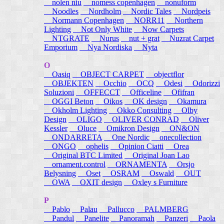
nolen niu
nomess copenhagen
nonuform
Noodles
Nordholm
Nordic Tales
Nordpeis
Normann Copenhagen
NORR11
Northern
Lighting
Not Only White
Now Carpets
NTGRATE
Nurus
nut + grat
Nuzrat Carpet
Emporium
Nya Nordiska
Nyta
O
Oasiq
OBJECT CARPET
objectflor
OBJEKTEN
Occhio
OCQ
Odesi
Odorizzi
Soluzioni
OFFECCT
Officeline
Ofifran
OGGI Beton
Oikos
OK design
Okamura
Okholm Lighting
Okko Consulting
Olby
Design
OLIGO
OLIVER CONRAD
Oliver
Kessler
Oluce
Omikron Design
ON&ON
ONDARRETA
One Nordic
onecollection
ONGO
ophelis
Opinion Ciatti
Orea
Original BTC Limited
Original Joan Lao
ornament.control
ORNAMENTA
Orsjo
Belysning
Oset
OSRAM
Oswald
OUT
OWA
OXIT design
Oxley s Furniture
P
Pablo
Palau
Pallucco
PALMBERG
Pandul
Panelite
Panoramah
Panzeri
Paola