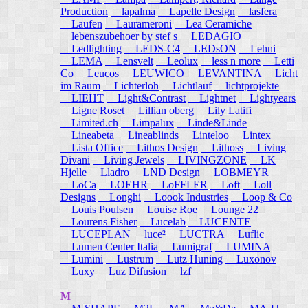
Production
lapalma
Lapelle Design
lasfera
Laufen
Laurameroni
Lea Ceramiche
lebenszubehoer by stef s
LEDAGIO
Ledlighting
LEDS-C4
LEDsON
Lehni
LEMA
Lensvelt
Leolux
less n more
Letti
Co
Leucos
LEUWICO
LEVANTINA
Licht
im Raum
Lichterloh
Lichtlauf
lichtprojekte
LIEHT
Light&Contrast
Lightnet
Lightyears
Ligne Roset
Lillian oberg
Lily Latifi
Limited.ch
Limpalux
Linde&Linde
Lineabeta
Lineablinds
Linteloo
Lintex
Lista Office
Lithos Design
Lithoss
Living
Divani
Living Jewels
LIVINGZONE
LK
Hjelle
Lladro
LND Design
LOBMEYR
LoCa
LOEHR
LoFFLER
Loft
Loll
Designs
Longhi
Loook Industries
Loop & Co
Louis Poulsen
Louise Roe
Lounge 22
Lourens Fisher
Lucelab
LUCENTE
LUCEPLAN
luce²
LUCTRA
Luflic
Lumen Center Italia
Lumigraf
LUMINA
Lumini
Lustrum
Lutz Huning
Luxonov
Luxy
Luz Difusion
lzf
M