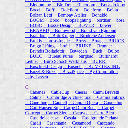
Bloomming
Blu Dot
Blueroom
Boca do lobo
Bocci
Boffi
Bolefloor
Boleform
Bolon
Bolzan Letti
Bombay Atelier
Bonaldo
BOOM
Booo
boops lighting
bordbar
bosa
BOSC
Bosse Design
BOVER
bower
BRABBU
Brainwood
Brand van Egmond
Brandoni
Brdr.Kruger
Brodrene Andersen
Brokis
brose-fogale
Bross
Bruag
BRUCK
Brugg Lifting
bruhl
BRUNE
Brunner
Bryndis Bolladottir
Bsweden
Buck
Bulbo
BULO
Bureau Puree
burgbad
Burkhardt
Leitner
Buro Schoch Werkhaus
BURRI
Buschfeld Design
Busnelli
BUVETEX INT.
Buzzi & Buzzi
BuzziSpace
By Corporation
by Lassen
C
Cabanes
CableCup
Caesar
Caimi Brevetti
Calma
Cambridge Architectural
Camira Fabrics
Cane-line
Capdell
Capo d Opera
Cappellini
Carl Hansen Sn
Carpe Diem Beds
Carpet
Concept
Carpet Sign
Carpyen
Carre Bleu
Casa dolce casa
Casala
Casalgrande Padana
Casali
Casamania
Casamood
Cascando