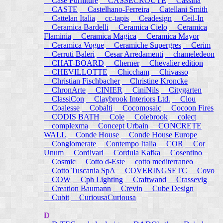
Case Furniture
CASSECROUTE
Cassina
CASTE
Castelhano-Ferreira
Catellani Smith
Cattelan Italia
cc-tapis
Ceadesign
Ceil-In
Ceramica Bardelli
Ceramica Cielo
Ceramica
Flaminia
Ceramica Magica
Ceramica Mayor
Ceramica Vogue
Ceramiche Supergres
Cerim
Cerruti Baleri
Cesar Arredamenti
chameledeon
CHAT-BOARD
Cherner
Chevalier edition
CHEVILLOTTE
Chiccham
Chivasso
Christian Fischbacher
Christine Kroncke
ChronArte
CINIER
CiniNils
Citygarten
ClassiCon
Claybrook Interiors Ltd.
Clou
Coalesse
Cobalti
Cocomosaic
Cocoon Fires
CODIS BATH
Cole
Colebrook
colect
complexma
Concept Urbain
CONCRETE
WALL
Conde House
Conde House Europe
Conglomerate
Contempo Italia
COR
Cor
Unum
Cordivari
Cordula Kafka
Cosentino
Cosmic
Cotto d-Este
cotto mediterraneo
Cotto Tuscania SpA
COVERINGSETC
Covo
COW
Cph Lighting
Craftwand
Crassevig
Creation Baumann
Crevin
Cube Design
Cubit
CuriousaCuriousa
D