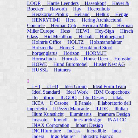
LOOR
Harrie Leenders
Hasenkopf
Haver &
Boecker
Haworth
Hay
Heerenhuis
Heizkorper Prolux
Helland
Hellux
Henge
HENRYTIMI
Hera
Hering Architectural
Concrete
Herman Cph
Herman Miller
Herman
Miller Europe
Hess
HEWI
Hey-Sign
Hirsch
Glass
Hirt Metallbau
Hisbalit
Holmegaard
Holmris Office
HOLTZ
Holzmanufaktur
Holzmedia
Home3
Hookl und Stool
horgenglarus
Horizon
HORM.IT
Hornschuch
Horreds
House Deco
Houssini
HOWE
Hund Buromobel
Husler Nest AG
HUSSL
Huttners
I
I + I
i-LeD
Idea Group
Ideal Form Team
Ideal Standard
Ideal Work
IDM Coupechoux
Ifo
iform
IGGOO
Ign. Design.
iittala
IKEA
Il Casone
Il Fanale
Il laboratorio dell
imperfetto
Il Pezzo Mancante
ILIDE
Illulian
Illum Kunstlicht
Illuminartis
Imamura Design
Imasoto
Imondi
in.es artdesign
INALCO
INAX Corporation
Inbani Design
INCHfurniture
Inclass
Incradible
Inda
Indera
Ingo Maurer
Inkiostro Bianco