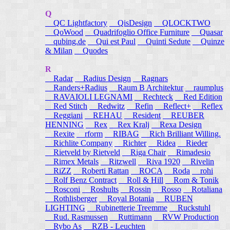
Q
QC Lightfactory
QisDesign
QLOCKTWO
QoWood
Quadrifoglio Office Furniture
Quasar
qubing.de
Qui est Paul
Quinti Sedute
Quinze
& Milan
Quodes
R
Radar
Radius Design
Ragnars
Randers+Radius
Raum B Architektur
raumplus
RAVAIOLI LEGNAMI
Rechteck
Red Edition
Red Stitch
Redwitz
Refin
Reflect+
Reflex
Reggiani
REHAU
Resident
REUBER
HENNING
Rex
Rex Kralj
Rexa Design
Rexite
rform
RIBAG
Rich Brilliant Willing.
Richlite Company
Richter
Ridea
Rieder
Rietveld by Rietveld
Riga Chair
Rimadesio
Rimex Metals
Ritzwell
Riva 1920
Rivelin
RiZZ
Roberti Rattan
ROCA
Roda
rohi
Rolf Benz Contract
Roll & Hill
Rom & Tonik
Rosconi
Roshults
Rossin
Rosso
Rotaliana
Rothlisberger
Royal Botania
RUBEN
LIGHTING
Rubinetterie Treemme
Ruckstuhl
Rud. Rasmussen
Ruttimann
RVW Production
Rybo As
RZB - Leuchten