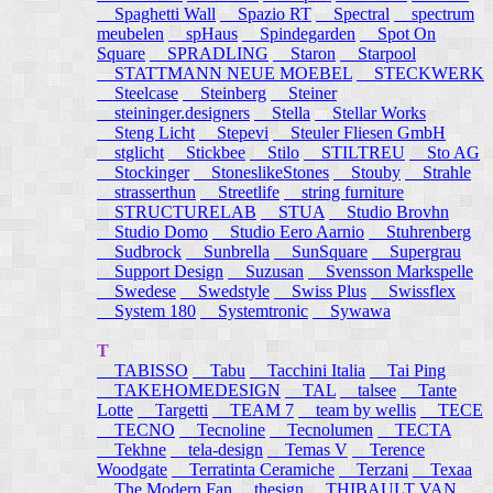
Spaghetti Wall
Spazio RT
Spectral
spectrum
meubelen
spHaus
Spindegarden
Spot On
Square
SPRADLING
Staron
Starpool
STATTMANN NEUE MOEBEL
STECKWERK
Steelcase
Steinberg
Steiner
steininger.designers
Stella
Stellar Works
Steng Licht
Stepevi
Steuler Fliesen GmbH
stglicht
Stickbee
Stilo
STILTREU
Sto AG
Stockinger
StoneslikeStones
Stouby
Strahle
strasserthun
Streetlife
string furniture
STRUCTURELAB
STUA
Studio Brovhn
Studio Domo
Studio Eero Aarnio
Stuhrenberg
Sudbrock
Sunbrella
SunSquare
Supergrau
Support Design
Suzusan
Svensson Markspelle
Swedese
Swedstyle
Swiss Plus
Swissflex
System 180
Systemtronic
Sywawa
T
TABISSO
Tabu
Tacchini Italia
Tai Ping
TAKEHOMEDESIGN
TAL
talsee
Tante
Lotte
Targetti
TEAM 7
team by wellis
TECE
TECNO
Tecnoline
Tecnolumen
TECTA
Tekhne
tela-design
Temas V
Terence
Woodgate
Terratinta Ceramiche
Terzani
Texaa
The Modern Fan
thesign
THIBAULT VAN