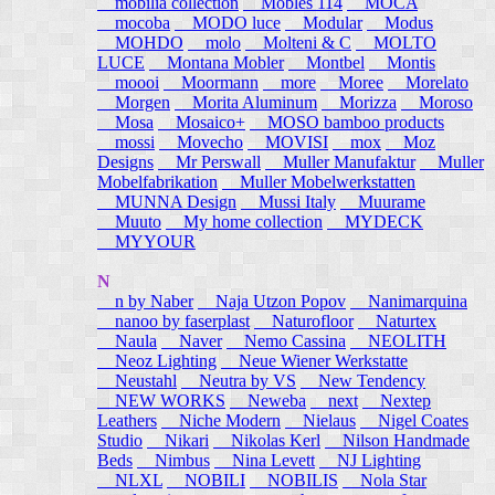
mobilia collection
Mobles 114
MOCA
mocoba
MODO luce
Modular
Modus
MOHDO
molo
Molteni & C
MOLTO
LUCE
Montana Mobler
Montbel
Montis
moooi
Moormann
more
Moree
Morelato
Morgen
Morita Aluminum
Morizza
Moroso
Mosa
Mosaico+
MOSO bamboo products
mossi
Movecho
MOVISI
mox
Moz
Designs
Mr Perswall
Muller Manufaktur
Muller
Mobelfabrikation
Muller Mobelwerkstatten
MUNNA Design
Mussi Italy
Muurame
Muuto
My home collection
MYDECK
MYYOUR
N
n by Naber
Naja Utzon Popov
Nanimarquina
nanoo by faserplast
Naturofloor
Naturtex
Naula
Naver
Nemo Cassina
NEOLITH
Neoz Lighting
Neue Wiener Werkstatte
Neustahl
Neutra by VS
New Tendency
NEW WORKS
Neweba
next
Nextep
Leathers
Niche Modern
Nielaus
Nigel Coates
Studio
Nikari
Nikolas Kerl
Nilson Handmade
Beds
Nimbus
Nina Levett
NJ Lighting
NLXL
NOBILI
NOBILIS
Nola Star