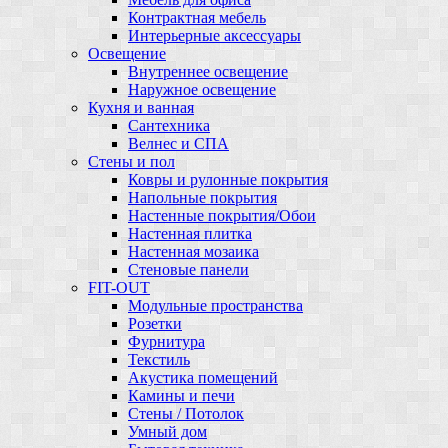
Контрактная мебель
Интерьерные аксессуары
Освещение
Внутреннее освещение
Наружное освещение
Кухня и ванная
Сантехника
Велнес и СПА
Стены и пол
Ковры и рулонные покрытия
Напольные покрытия
Настенные покрытия/Обои
Настенная плитка
Настенная мозаика
Стеновые панели
FIT-OUT
Модульные пространства
Розетки
Фурнитура
Текстиль
Акустика помещений
Камины и печи
Стены / Потолок
Умный дом