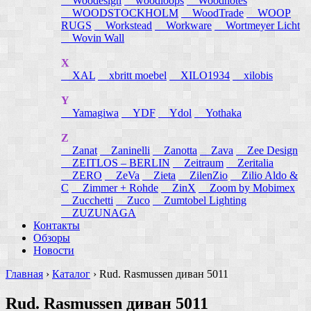
Woodesign
woodloops
Woodnotes
WOODSTOCKHOLM
WoodTrade
WOOP
RUGS
Workstead
Workware
Wortmeyer Licht
Wovin Wall
X
XAL
xbritt moebel
XILO1934
xilobis
Y
Yamagiwa
YDF
Ydol
Yothaka
Z
Zanat
Zaninelli
Zanotta
Zava
Zee Design
ZEITLOS – BERLIN
Zeitraum
Zeritalia
ZERO
ZeVa
Zieta
ZilenZio
Zilio Aldo &
C
Zimmer + Rohde
ZinX
Zoom by Mobimex
Zucchetti
Zuco
Zumtobel Lighting
ZUZUNAGA
Контакты
Обзоры
Новости
Главная
›
Каталог
›
Rud. Rasmussen диван 5011
Rud. Rasmussen диван 5011