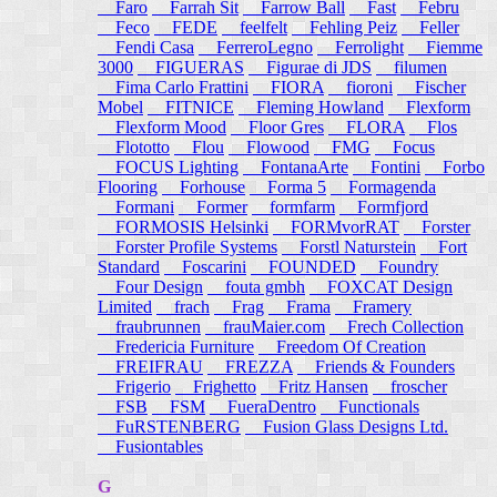
Faro
Farrah Sit
Farrow Ball
Fast
Febru
Feco
FEDE
feelfelt
Fehling Peiz
Feller
Fendi Casa
FerreroLegno
Ferrolight
Fiemme
3000
FIGUERAS
Figurae di JDS
filumen
Fima Carlo Frattini
FIORA
fioroni
Fischer
Mobel
FITNICE
Fleming Howland
Flexform
Flexform Mood
Floor Gres
FLORA
Flos
Flototto
Flou
Flowood
FMG
Focus
FOCUS Lighting
FontanaArte
Fontini
Forbo
Flooring
Forhouse
Forma 5
Formagenda
Formani
Former
formfarm
Formfjord
FORMOSIS Helsinki
FORMvorRAT
Forster
Forster Profile Systems
Forstl Naturstein
Fort
Standard
Foscarini
FOUNDED
Foundry
Four Design
fouta gmbh
FOXCAT Design
Limited
frach
Frag
Frama
Framery
fraubrunnen
frauMaier.com
Frech Collection
Fredericia Furniture
Freedom Of Creation
FREIFRAU
FREZZA
Friends & Founders
Frigerio
Frighetto
Fritz Hansen
froscher
FSB
FSM
FueraDentro
Functionals
FuRSTENBERG
Fusion Glass Designs Ltd.
Fusiontables
G