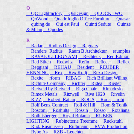
Q
QC Lightfactory
QisDesign
QLOCKTWO
QoWood
Quadrifoglio Office Furniture
Quasar
qubing.de
Qui est Paul
Quinti Sedute
Quinze
& Milan
Quodes
R
Radar
Radius Design
Ragnars
Randers+Radius
Raum B Architektur
raumplus
RAVAIOLI LEGNAMI
Rechteck
Red Edition
Red Stitch
Redwitz
Refin
Reflect+
Reflex
Reggiani
REHAU
Resident
REUBER
HENNING
Rex
Rex Kralj
Rexa Design
Rexite
rform
RIBAG
Rich Brilliant Willing.
Richlite Company
Richter
Ridea
Rieder
Rietveld by Rietveld
Riga Chair
Rimadesio
Rimex Metals
Ritzwell
Riva 1920
Rivelin
RiZZ
Roberti Rattan
ROCA
Roda
rohi
Rolf Benz Contract
Roll & Hill
Rom & Tonik
Rosconi
Roshults
Rossin
Rosso
Rotaliana
Rothlisberger
Royal Botania
RUBEN
LIGHTING
Rubinetterie Treemme
Ruckstuhl
Rud. Rasmussen
Ruttimann
RVW Production
Rybo As
RZB - Leuchten