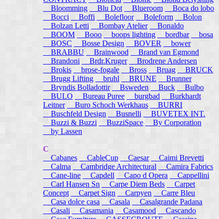
Bloomming
Blu Dot
Blueroom
Boca do lobo
Bocci
Boffi
Bolefloor
Boleform
Bolon
Bolzan Letti
Bombay Atelier
Bonaldo
BOOM
Booo
boops lighting
bordbar
bosa
BOSC
Bosse Design
BOVER
bower
BRABBU
Brainwood
Brand van Egmond
Brandoni
Brdr.Kruger
Brodrene Andersen
Brokis
brose-fogale
Bross
Bruag
BRUCK
Brugg Lifting
bruhl
BRUNE
Brunner
Bryndis Bolladottir
Bsweden
Buck
Bulbo
BULO
Bureau Puree
burgbad
Burkhardt
Leitner
Buro Schoch Werkhaus
BURRI
Buschfeld Design
Busnelli
BUVETEX INT.
Buzzi & Buzzi
BuzziSpace
By Corporation
by Lassen
C
Cabanes
CableCup
Caesar
Caimi Brevetti
Calma
Cambridge Architectural
Camira Fabrics
Cane-line
Capdell
Capo d Opera
Cappellini
Carl Hansen Sn
Carpe Diem Beds
Carpet
Concept
Carpet Sign
Carpyen
Carre Bleu
Casa dolce casa
Casala
Casalgrande Padana
Casali
Casamania
Casamood
Cascando