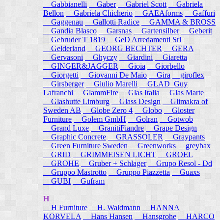
Gabbianelli
Gaber
Gabriel Scott
Gabriela
Bellon
Gabriela Chicherio
GAEAforms
Gaffuri
Gaggenau
Gallotti Radice
GAMMA & BROSS
Gandia Blasco
Garsnas
Gartensilber
Geberit
Gebruder T 1819
GeD Arredamenti Srl
Gelderland
GEORG BECHTER
GERA
Gervasoni
Ghyczy
Giardini
Giaretta
GINGER&JAGGER
Gioia
Giorbello
Giorgetti
Giovanni De Maio
Gira
giroflex
Girsberger
Giulio Marelli
GLAD_Guy
Lafranchi
GlammFire
Glas Italia
Glas Marte
Glashutte Limburg
Glass Design
Glimakra of
Sweden AB
Globe Zero 4
Globo
Gloster
Furniture
Golem GmbH
Golran
Gotwob
Grand Luxe
GranitiFiandre
Grape Design
Graphic Concrete
GRASSOLER
Graypants
Green Furniture Sweden
Greenworks
greybax
GRID
GRIMMEISEN LICHT
GROEL
GROHE
Gruber + Schlager
Grupo Resol - Dd
Gruppo Mastrotto
Gruppo Piazzetta
Guaxs
GUBI
Gufram
H
H Furniture
H. Waldmann
HANNA
KORVELA
Hans Hansen
Hansgrohe
HARCO