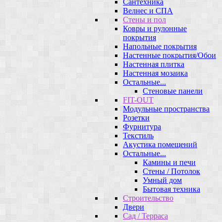
Сантехника
Велнес и СПА
Стены и пол
Ковры и рулонные
покрытия
Напольные покрытия
Настенные покрытия/Обои
Настенная плитка
Настенная мозаика
Остальные...
Стеновые панели
FIT-OUT
Модульные пространства
Розетки
Фурнитура
Текстиль
Акустика помещений
Остальные...
Камины и печи
Стены / Потолок
Умный дом
Бытовая техника
Строительство
Двери
Сад / Терраса