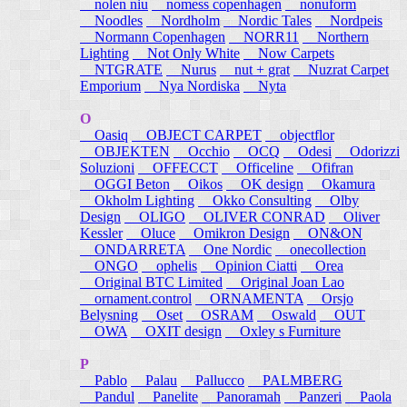
nolen niu
nomess copenhagen
nonuform
Noodles
Nordholm
Nordic Tales
Nordpeis
Normann Copenhagen
NORR11
Northern
Lighting
Not Only White
Now Carpets
NTGRATE
Nurus
nut + grat
Nuzrat Carpet
Emporium
Nya Nordiska
Nyta
O
Oasiq
OBJECT CARPET
objectflor
OBJEKTEN
Occhio
OCQ
Odesi
Odorizzi
Soluzioni
OFFECCT
Officeline
Ofifran
OGGI Beton
Oikos
OK design
Okamura
Okholm Lighting
Okko Consulting
Olby
Design
OLIGO
OLIVER CONRAD
Oliver
Kessler
Oluce
Omikron Design
ON&ON
ONDARRETA
One Nordic
onecollection
ONGO
ophelis
Opinion Ciatti
Orea
Original BTC Limited
Original Joan Lao
ornament.control
ORNAMENTA
Orsjo
Belysning
Oset
OSRAM
Oswald
OUT
OWA
OXIT design
Oxley s Furniture
P
Pablo
Palau
Pallucco
PALMBERG
Pandul
Panelite
Panoramah
Panzeri
Paola