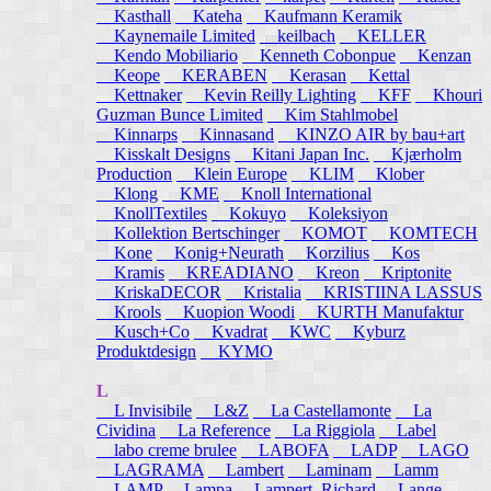
Kasthall
Kateha
Kaufmann Keramik
Kaynemaile Limited
keilbach
KELLER
Kendo Mobiliario
Kenneth Cobonpue
Kenzan
Keope
KERABEN
Kerasan
Kettal
Kettnaker
Kevin Reilly Lighting
KFF
Khouri
Guzman Bunce Limited
Kim Stahlmobel
Kinnarps
Kinnasand
KINZO AIR by bau+art
Kisskalt Designs
Kitani Japan Inc.
Kjærholm
Production
Klein Europe
KLIM
Klober
Klong
KME
Knoll International
KnollTextiles
Kokuyo
Koleksiyon
Kollektion Bertschinger
KOMOT
KOMTECH
Kone
Konig+Neurath
Korzilius
Kos
Kramis
KREADIANO
Kreon
Kriptonite
KriskaDECOR
Kristalia
KRISTIINA LASSUS
Krools
Kuopion Woodi
KURTH Manufaktur
Kusch+Co
Kvadrat
KWC
Kyburz
Produktdesign
KYMO
L
L Invisibile
L&Z
La Castellamonte
La
Cividina
La Reference
La Riggiola
Label
labo creme brulee
LABOFA
LADP
LAGO
LAGRAMA
Lambert
Laminam
Lamm
LAMP
Lampa
Lampert, Richard
Lange