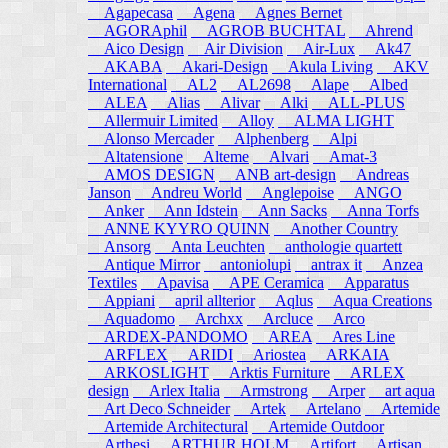
Agapecasa
Agena
Agnes Bernet
AGORAphil
AGROB BUCHTAL
Ahrend
Aico Design
Air Division
Air-Lux
Ak47
AKABA
Akari-Design
Akula Living
AKV
International
AL2
AL2698
Alape
Albed
ALEA
Alias
Alivar
Alki
ALL-PLUS
Allermuir Limited
Alloy
ALMA LIGHT
Alonso Mercader
Alphenberg
Alpi
Altatensione
Alteme
Alvari
Amat-3
AMOS DESIGN
ANB art-design
Andreas
Janson
Andreu World
Anglepoise
ANGO
Anker
Ann Idstein
Ann Sacks
Anna Torfs
ANNE KYYRO QUINN
Another Country
Ansorg
Anta Leuchten
anthologie quartett
Antique Mirror
antoniolupi
antrax it
Anzea
Textiles
Apavisa
APE Ceramica
Apparatus
Appiani
april allterior
Aqlus
Aqua Creations
Aquadomo
Archxx
Arcluce
Arco
ARDEX-PANDOMO
AREA
Ares Line
ARFLEX
ARIDI
Ariostea
ARKAIA
ARKOSLIGHT
Arktis Furniture
ARLEX
design
Arlex Italia
Armstrong
Arper
art aqua
Art Deco Schneider
Artek
Artelano
Artemide
Artemide Architectural
Artemide Outdoor
Arthesi
ARTHUR HOLM
Artifort
Artisan