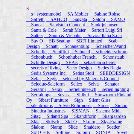
S
s+ systemmobel
SA Mobler
Sabine Rohse
Safretti
SAHCO
Saigata
Saloni
SAMO
Sancal
Sandstein Concept
Sanktjohanser
Santa & Cole
Sarah Maier
Sartori Luigi Srl
Sattler
Saum & Viebahn
Savoia Italia S.p.a
Say O
SB Seating
SBFI Limited
Scab
Design
Schatti
Schauenburg
Scheicher.Wand
Scherlin
Schiffini
Schneid
schneiderschram
Schonbuch
Schonhuber Franchi
Schonstaub
Schulte Design
SEAE
sebastian scherer
secrets of living
Secto Design
Sedes Regia
Sedia Systems Inc.
Sedus Stoll
SEEDDESIGN
Sefar
Segis
selected by Materials Council
Seledue-Seleform
Sellex
Selva
Senator
Serafini
Serax
Serielimitee.ch
serien.lighting
Serralunga
Sevasa
Shibui
Showroom Finland
Oy
Sibast Furniture
Sign
Silent Gliss
silentrooms
Silvio Rohrmoser
Simes
Simon
Sinetica Industries
SISMAN
Sistema Midi
Sitag
Sitland Spa
Skandiform
Skargaarden
Skia
Skitsch
SkLO
Skram
Sky-Frame
Slalom
Slamp
Slide
Snaidero
Soeder
Soft Cells
Softline
Solpuri
SONIA
Sovet