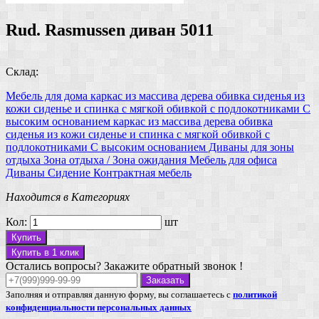
Rud. Rasmussen диван 5011
Склад:
Мебель для дома
каркас из массива дерева
обивка сиденья из
кожи
сиденье и спинка с мягкой обивкой
с подлокотниками
С
высоким основанием
каркас из массива дерева
обивка
сиденья из кожи
сиденье и спинка с мягкой обивкой
с
подлокотниками
С высоким основанием
Диваны для зоны
отдыха
Зона отдыха / Зона ожидания
Мебель для офиса
Диваны
Сидение
Контрактная мебель
Находится в Категориях
Кол:
шт
Купить
Купить в 1 клик
Остались вопросы? Закажите обратный звонок !
Заказать
Заполняя и отправляя данную форму, вы соглашаетесь с
политикой
конфиденциальности персональных данных