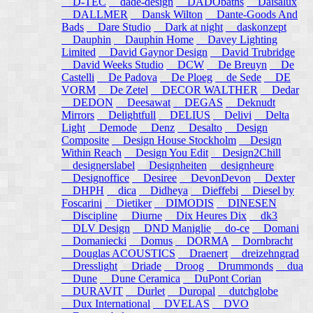
D-TEC
dade-design
DADObaths
Daisalux
DALLMER
Dansk Wilton
Dante-Goods And
Bads
Dare Studio
Dark at night
daskonzept
Dauphin
Dauphin Home
Davey Lighting
Limited
David Gaynor Design
David Trubridge
David Weeks Studio
DCW
De Breuyn
De
Castelli
De Padova
De Ploeg
de Sede
DE
VORM
De Zetel
DECOR WALTHER
Dedar
DEDON
Deesawat
DEGAS
Deknudt
Mirrors
Delightfull
DELIUS
Delivi
Delta
Light
Demode
Denz
Desalto
Design
Composite
Design House Stockholm
Design
Within Reach
Design You Edit
Design2Chill
designerslabel
Designheiten
designheure
Designoffice
Desiree
DevonDevon
Dexter
DHPH
dica
Didheya
Dieffebi
Diesel by
Foscarini
Dietiker
DIMODIS
DINESEN
Discipline
Diurne
Dix Heures Dix
dk3
DLV Design
DND Maniglie
do-ce
Domani
Domaniecki
Domus
DORMA
Dornbracht
Douglas ACOUSTICS
Draenert
dreizehngrad
Dresslight
Driade
Droog
Drummonds
dua
Dune
Dune Ceramica
DuPont Corian
DURAVIT
Durlet
Duropal
dutchglobe
Dux International
DVELAS
DVO