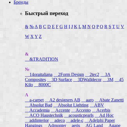
Бренды
Быстрый переход
&
№
A
B
C
D
E
F
G
H
I
J
K
L
M
N
O
P
Q
R
S
T
U
V
W
X
Y
Z
&
&TRADITION
№
14oraitaliana
2Form Design
2tec2
3A
Composites
3D Surface
3DWalldecor
3M
45
Kilo
8000C
A
a-carpet
A2 designers AB
aaro
Abate Zanetti
Absolut Bad
Absolut Lighting
ABV
Accademia
Accente
Accento
Acerbis
ACO Haustechnik
acousticpearls
Ad Hoc
addinterior
adeco
adele-c
Adelphi Paper
Hangings
Admonter
aeris
AG Land
Agape