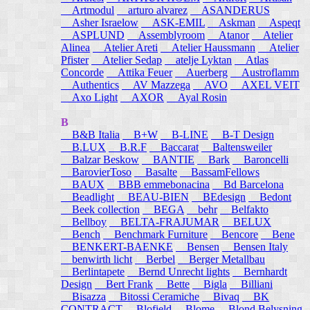
Artmodul
arturo alvarez
ASANDERUS
Asher Israelow
ASK-EMIL
Askman
Aspeqt
ASPLUND
Assemblyroom
Atanor
Atelier
Alinea
Atelier Areti
Atelier Haussmann
Atelier
Pfister
Atelier Sedap
atelje Lyktan
Atlas
Concorde
Attika Feuer
Auerberg
Austroflamm
Authentics
AV Mazzega
AVO
AXEL VEIT
Axo Light
AXOR
Ayal Rosin
B
B&B Italia
B+W
B-LINE
B-T Design
B.LUX
B.R.F
Baccarat
Baltensweiler
Balzar Beskow
BANTIE
Bark
Baroncelli
BarovierToso
Basalte
BassamFellows
BAUX
BBB emmebonacina
Bd Barcelona
Beadlight
BEAU-BIEN
BEdesign
Bedont
Beek collection
BEGA
behr
Belfakto
Bellboy
BELTA-FRAJUMAR
BELUX
Bench
Benchmark Furniture
Bencore
Bene
BENKERT-BAENKE
Bensen
Bensen Italy
benwirth licht
Berbel
Berger Metallbau
Berlintapete
Bernd Unrecht lights
Bernhardt
Design
Bert Frank
Bette
Bigla
Billiani
Bisazza
Bitossi Ceramiche
Bivaq
BK
CONTRACT
Blofield
Blome
Blond Belysning