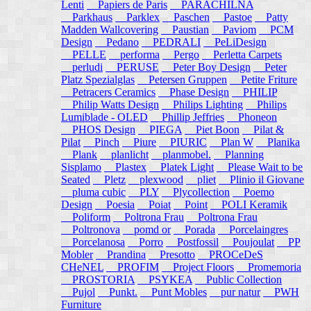
Lenti
Papiers de Paris
PARACHILNA
Parkhaus
Parklex
Paschen
Pastoe
Patty
Madden Wallcovering
Paustian
Paviom
PCM
Design
Pedano
PEDRALI
PeLiDesign
PELLE
performa
Pergo
Perletta Carpets
perludi
PERUSE
Peter Boy Design
Peter
Platz Spezialglas
Petersen Gruppen
Petite Friture
Petracers Ceramics
Phase Design
PHILIP
Philip Watts Design
Philips Lighting
Philips
Lumiblade - OLED
Phillip Jeffries
Phoneon
PHOS Design
PIEGA
Piet Boon
Pilat &
Pilat
Pinch
Piure
PIURIC
Plan W
Planika
Plank
planlicht
planmobel.
Planning
Sisplamo
Plastex
Platek Light
Please Wait to be
Seated
Pletz
plexwood
pliet
Plinio il Giovane
pluma cubic
PLY
Plycollection
Poemo
Design
Poesia
Poiat
Point
POLI Keramik
Poliform
Poltrona Frau
Poltrona Frau
Poltronova
pomd or
Porada
Porcelaingres
Porcelanosa
Porro
Postfossil
Poujoulat
PP
Mobler
Prandina
Presotto
PROCeDeS
CHeNEL
PROFIM
Project Floors
Promemoria
PROSTORIA
PSYKEA
Public Collection
Pujol
Punkt.
Punt Mobles
pur natur
PWH
Furniture