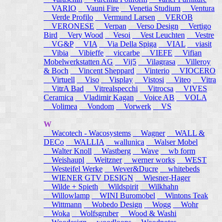
VARIO
Vauni Fire
Venetia Studium
Ventura
Verde Profilo
Vermund Larsen
VEROB
VERONESE
Verpan
Verso Design
Vertigo
Bird
Very Wood
Vesoi
Vest Leuchten
Vestre
VG&P
VIA
Via Della Spiga
VIAL
viasit
Vibia
Vibieffe
viccarbe
VIEFE
Vifian
Mobelwerkstatten AG
Vij5
Vilagrasa
Villeroy
& Boch
Vincent Sheppard
Vinterio
VIOCERO
Virtuell
Viso
Visplay
Vistosi
Viteo
Vitra
VitrA Bad
Vitrealspecchi
Vitrocsa
VIVES
Ceramica
Vladimir Kagan
Voice AB
VOLA
Volimea
Vondom
Vorwerk
VS
W
Wacotech - Wacosystems
Wagner
WALL &
DECo
WALLIA
wallunica
Walser Mobel
Walter Knoll
Wastberg
Wave
wb form
Weishaupl
Weitzner
werner works
WEST
Westeifel Werke
Wever&Ducre
whitebeds
WIENER GTV DESIGN
Wiesner-Hager
Wilde + Spieth
Wildspirit
Wilkhahn
Willowlamp
WINI Buromobel
Wintons Teak
Wittmann
Wobedo Design
Wogg
Wohr
Woka
Wolfsgruber
Wood & Washi