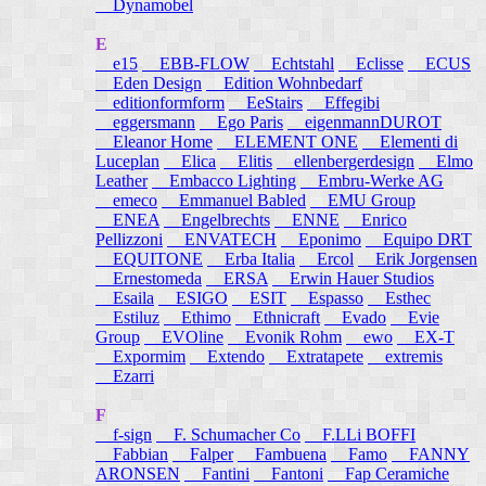
Dynamobel
E
e15
EBB-FLOW
Echtstahl
Eclisse
ECUS
Eden Design
Edition Wohnbedarf
editionformform
EeStairs
Effegibi
eggersmann
Ego Paris
eigenmannDUROT
Eleanor Home
ELEMENT ONE
Elementi di
Luceplan
Elica
Elitis
ellenbergerdesign
Elmo
Leather
Embacco Lighting
Embru-Werke AG
emeco
Emmanuel Babled
EMU Group
ENEA
Engelbrechts
ENNE
Enrico
Pellizzoni
ENVATECH
Eponimo
Equipo DRT
EQUITONE
Erba Italia
Ercol
Erik Jorgensen
Ernestomeda
ERSA
Erwin Hauer Studios
Esaila
ESIGO
ESIT
Espasso
Esthec
Estiluz
Ethimo
Ethnicraft
Evado
Evie
Group
EVOline
Evonik Rohm
ewo
EX-T
Expormim
Extendo
Extratapete
extremis
Ezarri
F
f-sign
F. Schumacher Co
F.LLi BOFFI
Fabbian
Falper
Fambuena
Famo
FANNY
ARONSEN
Fantini
Fantoni
Fap Ceramiche