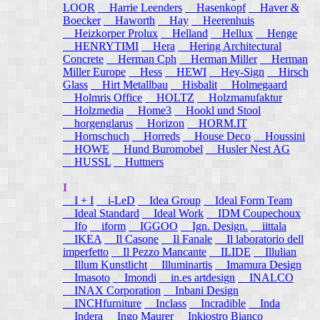
LOOR
Harrie Leenders
Hasenkopf
Haver &
Boecker
Haworth
Hay
Heerenhuis
Heizkorper Prolux
Helland
Hellux
Henge
HENRYTIMI
Hera
Hering Architectural
Concrete
Herman Cph
Herman Miller
Herman
Miller Europe
Hess
HEWI
Hey-Sign
Hirsch
Glass
Hirt Metallbau
Hisbalit
Holmegaard
Holmris Office
HOLTZ
Holzmanufaktur
Holzmedia
Home3
Hookl und Stool
horgenglarus
Horizon
HORM.IT
Hornschuch
Horreds
House Deco
Houssini
HOWE
Hund Buromobel
Husler Nest AG
HUSSL
Huttners
I
I + I
i-LeD
Idea Group
Ideal Form Team
Ideal Standard
Ideal Work
IDM Coupechoux
Ifo
iform
IGGOO
Ign. Design.
iittala
IKEA
Il Casone
Il Fanale
Il laboratorio dell
imperfetto
Il Pezzo Mancante
ILIDE
Illulian
Illum Kunstlicht
Illuminartis
Imamura Design
Imasoto
Imondi
in.es artdesign
INALCO
INAX Corporation
Inbani Design
INCHfurniture
Inclass
Incradible
Inda
Indera
Ingo Maurer
Inkiostro Bianco