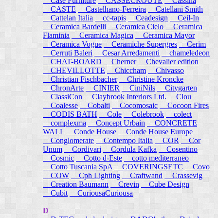
Case Furniture
CASSECROUTE
Cassina
CASTE
Castelhano-Ferreira
Catellani Smith
Cattelan Italia
cc-tapis
Ceadesign
Ceil-In
Ceramica Bardelli
Ceramica Cielo
Ceramica
Flaminia
Ceramica Magica
Ceramica Mayor
Ceramica Vogue
Ceramiche Supergres
Cerim
Cerruti Baleri
Cesar Arredamenti
chameledeon
CHAT-BOARD
Cherner
Chevalier edition
CHEVILLOTTE
Chiccham
Chivasso
Christian Fischbacher
Christine Kroncke
ChronArte
CINIER
CiniNils
Citygarten
ClassiCon
Claybrook Interiors Ltd.
Clou
Coalesse
Cobalti
Cocomosaic
Cocoon Fires
CODIS BATH
Cole
Colebrook
colect
complexma
Concept Urbain
CONCRETE
WALL
Conde House
Conde House Europe
Conglomerate
Contempo Italia
COR
Cor
Unum
Cordivari
Cordula Kafka
Cosentino
Cosmic
Cotto d-Este
cotto mediterraneo
Cotto Tuscania SpA
COVERINGSETC
Covo
COW
Cph Lighting
Craftwand
Crassevig
Creation Baumann
Crevin
Cube Design
Cubit
CuriousaCuriousa
D