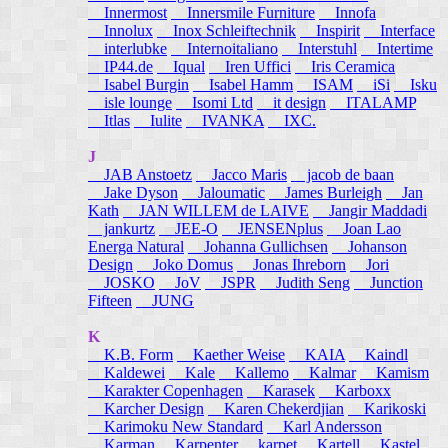
Innermost
Innersmile Furniture
Innofa
Innolux
Inox Schleiftechnik
Inspirit
Interface
interlubke
Internoitaliano
Interstuhl
Intertime
IP44.de
Iqual
Iren Uffici
Iris Ceramica
Isabel Burgin
Isabel Hamm
ISAM
iSi
Isku
isle lounge
Isomi Ltd
it design
ITALAMP
Itlas
Iulite
IVANKA
IXC.
J
JAB Anstoetz
Jacco Maris
jacob de baan
Jake Dyson
Jaloumatic
James Burleigh
Jan
Kath
JAN WILLEM de LAIVE
Jangir Maddadi
jankurtz
JEE-O
JENSENplus
Joan Lao
Energa Natural
Johanna Gullichsen
Johanson
Design
Joko Domus
Jonas Ihreborn
Jori
JOSKO
JoV
JSPR
Judith Seng
Junction
Fifteen
JUNG
K
K.B. Form
Kaether Weise
KAIA
Kaindl
Kaldewei
Kale
Kallemo
Kalmar
Kamism
Karakter Copenhagen
Karasek
Karboxx
Karcher Design
Karen Chekerdjian
Karikoski
Karimoku New Standard
Karl Andersson
Karman
Karpenter
karpet
Kartell
Kastel