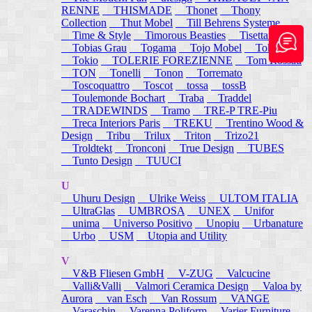
RENNE
THISMADE
Thonet
Thony
Collection
Thut Mobel
Till Behrens Systeme
Time & Style
Timorous Beasties
Tisettanta
Tobias Grau
Togama
Tojo Mobel
Token
Tokio
TOLERIE FOREZIENNE
Tom Rossau
TON
Tonelli
Tonon
Torremato
Toscoquattro
Toscot
tossa
tossB
Toulemonde Bochart
Traba
Traddel
TRADEWINDS
Tramo
TRE-P TRE-Piu
Treca Interiors Paris
TREKU
Trentino Wood &
Design
Tribu
Trilux
Triton
Trizo21
Troldtekt
Tronconi
True Design
TUBES
Tunto Design
TUUCI
U
Uhuru Design
Ulrike Weiss
ULTOM ITALIA
UltraGlas
UMBROSA
UNEX
Unifor
unima
Universo Positivo
Unopiu
Urbanature
Urbo
USM
Utopia and Utility
V
V&B Fliesen GmbH
V-ZUG
Valcucine
Valli&Valli
Valmori Ceramica Design
Valoa by
Aurora
van Esch
Van Rossum
VANGE
Varaschin
Varenna Poliform
Varier Furniture