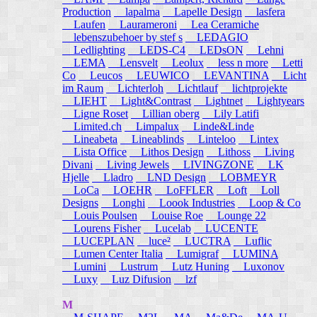
Production
lapalma
Lapelle Design
lasfera
Laufen
Laurameroni
Lea Ceramiche
lebenszubehoer by stef s
LEDAGIO
Ledlighting
LEDS-C4
LEDsON
Lehni
LEMA
Lensvelt
Leolux
less n more
Letti
Co
Leucos
LEUWICO
LEVANTINA
Licht
im Raum
Lichterloh
Lichtlauf
lichtprojekte
LIEHT
Light&Contrast
Lightnet
Lightyears
Ligne Roset
Lillian oberg
Lily Latifi
Limited.ch
Limpalux
Linde&Linde
Lineabeta
Lineablinds
Linteloo
Lintex
Lista Office
Lithos Design
Lithoss
Living
Divani
Living Jewels
LIVINGZONE
LK
Hjelle
Lladro
LND Design
LOBMEYR
LoCa
LOEHR
LoFFLER
Loft
Loll
Designs
Longhi
Loook Industries
Loop & Co
Louis Poulsen
Louise Roe
Lounge 22
Lourens Fisher
Lucelab
LUCENTE
LUCEPLAN
luce²
LUCTRA
Luflic
Lumen Center Italia
Lumigraf
LUMINA
Lumini
Lustrum
Lutz Huning
Luxonov
Luxy
Luz Difusion
lzf
M