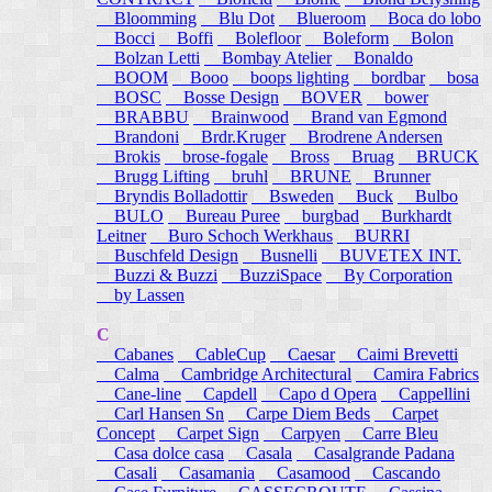
Bloomming
Blu Dot
Blueroom
Boca do lobo
Bocci
Boffi
Bolefloor
Boleform
Bolon
Bolzan Letti
Bombay Atelier
Bonaldo
BOOM
Booo
boops lighting
bordbar
bosa
BOSC
Bosse Design
BOVER
bower
BRABBU
Brainwood
Brand van Egmond
Brandoni
Brdr.Kruger
Brodrene Andersen
Brokis
brose-fogale
Bross
Bruag
BRUCK
Brugg Lifting
bruhl
BRUNE
Brunner
Bryndis Bolladottir
Bsweden
Buck
Bulbo
BULO
Bureau Puree
burgbad
Burkhardt
Leitner
Buro Schoch Werkhaus
BURRI
Buschfeld Design
Busnelli
BUVETEX INT.
Buzzi & Buzzi
BuzziSpace
By Corporation
by Lassen
C
Cabanes
CableCup
Caesar
Caimi Brevetti
Calma
Cambridge Architectural
Camira Fabrics
Cane-line
Capdell
Capo d Opera
Cappellini
Carl Hansen Sn
Carpe Diem Beds
Carpet
Concept
Carpet Sign
Carpyen
Carre Bleu
Casa dolce casa
Casala
Casalgrande Padana
Casali
Casamania
Casamood
Cascando