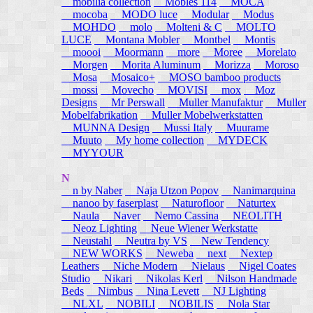
mobilia collection
Mobles 114
MOCA
mocoba
MODO luce
Modular
Modus
MOHDO
molo
Molteni & C
MOLTO
LUCE
Montana Mobler
Montbel
Montis
moooi
Moormann
more
Moree
Morelato
Morgen
Morita Aluminum
Morizza
Moroso
Mosa
Mosaico+
MOSO bamboo products
mossi
Movecho
MOVISI
mox
Moz
Designs
Mr Perswall
Muller Manufaktur
Muller
Mobelfabrikation
Muller Mobelwerkstatten
MUNNA Design
Mussi Italy
Muurame
Muuto
My home collection
MYDECK
MYYOUR
N
n by Naber
Naja Utzon Popov
Nanimarquina
nanoo by faserplast
Naturofloor
Naturtex
Naula
Naver
Nemo Cassina
NEOLITH
Neoz Lighting
Neue Wiener Werkstatte
Neustahl
Neutra by VS
New Tendency
NEW WORKS
Neweba
next
Nextep
Leathers
Niche Modern
Nielaus
Nigel Coates
Studio
Nikari
Nikolas Kerl
Nilson Handmade
Beds
Nimbus
Nina Levett
NJ Lighting
NLXL
NOBILI
NOBILIS
Nola Star