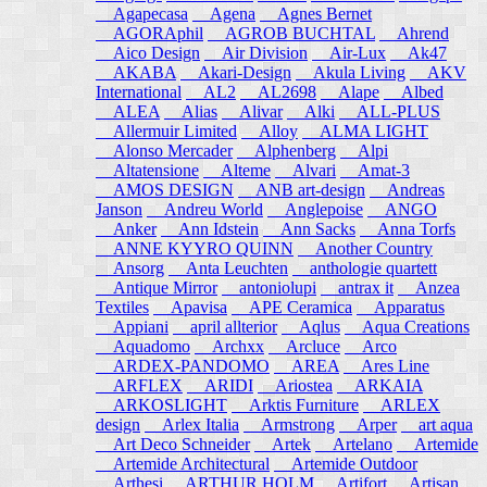
Agapecasa
Agena
Agnes Bernet
AGORAphil
AGROB BUCHTAL
Ahrend
Aico Design
Air Division
Air-Lux
Ak47
AKABA
Akari-Design
Akula Living
AKV
International
AL2
AL2698
Alape
Albed
ALEA
Alias
Alivar
Alki
ALL-PLUS
Allermuir Limited
Alloy
ALMA LIGHT
Alonso Mercader
Alphenberg
Alpi
Altatensione
Alteme
Alvari
Amat-3
AMOS DESIGN
ANB art-design
Andreas
Janson
Andreu World
Anglepoise
ANGO
Anker
Ann Idstein
Ann Sacks
Anna Torfs
ANNE KYYRO QUINN
Another Country
Ansorg
Anta Leuchten
anthologie quartett
Antique Mirror
antoniolupi
antrax it
Anzea
Textiles
Apavisa
APE Ceramica
Apparatus
Appiani
april allterior
Aqlus
Aqua Creations
Aquadomo
Archxx
Arcluce
Arco
ARDEX-PANDOMO
AREA
Ares Line
ARFLEX
ARIDI
Ariostea
ARKAIA
ARKOSLIGHT
Arktis Furniture
ARLEX
design
Arlex Italia
Armstrong
Arper
art aqua
Art Deco Schneider
Artek
Artelano
Artemide
Artemide Architectural
Artemide Outdoor
Arthesi
ARTHUR HOLM
Artifort
Artisan