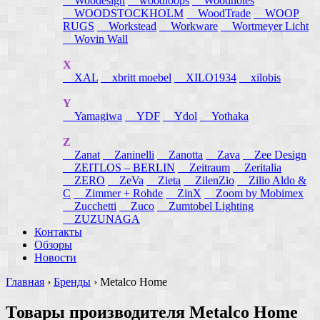
Woodesign
woodloops
Woodnotes
WOODSTOCKHOLM
WoodTrade
WOOP
RUGS
Workstead
Workware
Wortmeyer Licht
Wovin Wall
X
XAL
xbritt moebel
XILO1934
xilobis
Y
Yamagiwa
YDF
Ydol
Yothaka
Z
Zanat
Zaninelli
Zanotta
Zava
Zee Design
ZEITLOS – BERLIN
Zeitraum
Zeritalia
ZERO
ZeVa
Zieta
ZilenZio
Zilio Aldo &
C
Zimmer + Rohde
ZinX
Zoom by Mobimex
Zucchetti
Zuco
Zumtobel Lighting
ZUZUNAGA
Контакты
Обзоры
Новости
Главная
›
Бренды
›
Metalco Home
Товары производителя Metalco Home