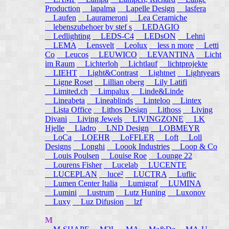
Production
lapalma
Lapelle Design
lasfera
Laufen
Laurameroni
Lea Ceramiche
lebenszubehoer by stef s
LEDAGIO
Ledlighting
LEDS-C4
LEDsON
Lehni
LEMA
Lensvelt
Leolux
less n more
Letti
Co
Leucos
LEUWICO
LEVANTINA
Licht
im Raum
Lichterloh
Lichtlauf
lichtprojekte
LIEHT
Light&Contrast
Lightnet
Lightyears
Ligne Roset
Lillian oberg
Lily Latifi
Limited.ch
Limpalux
Linde&Linde
Lineabeta
Lineablinds
Linteloo
Lintex
Lista Office
Lithos Design
Lithoss
Living
Divani
Living Jewels
LIVINGZONE
LK
Hjelle
Lladro
LND Design
LOBMEYR
LoCa
LOEHR
LoFFLER
Loft
Loll
Designs
Longhi
Loook Industries
Loop & Co
Louis Poulsen
Louise Roe
Lounge 22
Lourens Fisher
Lucelab
LUCENTE
LUCEPLAN
luce²
LUCTRA
Luflic
Lumen Center Italia
Lumigraf
LUMINA
Lumini
Lustrum
Lutz Huning
Luxonov
Luxy
Luz Difusion
lzf
M