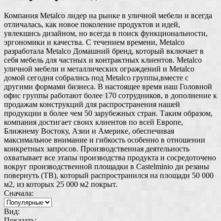
Компания Metalco лидер на рынке в уличной мебели и всегда
отличалась, как новое поколение продуктов и идей,
увлекшись дизайном, но всегда в поиск функциональности,
эргономики и качества. С течением времени, Metalco
разработала Metalco Домашний бренд, который включает в
себя мебель для частных и контрактных клиентов. Metalco
уличной мебели и металлических ограждений и Metalco
домой сегодня собрались под Metalco группы,вместе с
другими формами бизнеса. В настоящее время наш Головной
офис группы работают более 170 сотрудников, в дополнение к
продажам конструкций для распространения нашей
продукции в более чем 50 зарубежных стран. Таким образом,
компания достигает своих клиентов по всей Европе,
Ближнему Востоку, Азии и Америке, обеспечивая
максимальное внимание и гибкость особенно в отношении
конкретных запросов. Производственная деятельность
охватывает все этапы производства продукта и сосредоточено
вокруг производственной площадки в Castelminio ди резаны
повернуть (ТВ), который распространился на площади 50 000
м2, из которых 25 000 м2 покрыт.
Сначала:
Вид:
Показать: