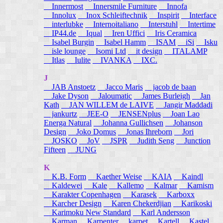
Innermost
Innersmile Furniture
Innofa
Innolux
Inox Schleiftechnik
Inspirit
Interface
interlubke
Internoitaliano
Interstuhl
Intertime
IP44.de
Iqual
Iren Uffici
Iris Ceramica
Isabel Burgin
Isabel Hamm
ISAM
iSi
Isku
isle lounge
Isomi Ltd
it design
ITALAMP
Itlas
Iulite
IVANKA
IXC.
J
JAB Anstoetz
Jacco Maris
jacob de baan
Jake Dyson
Jaloumatic
James Burleigh
Jan
Kath
JAN WILLEM de LAIVE
Jangir Maddadi
jankurtz
JEE-O
JENSENplus
Joan Lao
Energa Natural
Johanna Gullichsen
Johanson
Design
Joko Domus
Jonas Ihreborn
Jori
JOSKO
JoV
JSPR
Judith Seng
Junction
Fifteen
JUNG
K
K.B. Form
Kaether Weise
KAIA
Kaindl
Kaldewei
Kale
Kallemo
Kalmar
Kamism
Karakter Copenhagen
Karasek
Karboxx
Karcher Design
Karen Chekerdjian
Karikoski
Karimoku New Standard
Karl Andersson
Karman
Karpenter
karpet
Kartell
Kastel