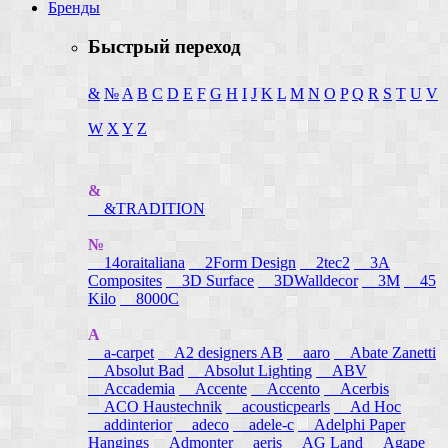
Бренды
Быстрый переход
&
№
A
B
C
D
E
F
G
H
I
J
K
L
M
N
O
P
Q
R
S
T
U
V
W
X
Y
Z
&
&TRADITION
№
14oraitaliana
2Form Design
2tec2
3A
Composites
3D Surface
3DWalldecor
3M
45
Kilo
8000C
A
a-carpet
A2 designers AB
aaro
Abate Zanetti
Absolut Bad
Absolut Lighting
ABV
Accademia
Accente
Accento
Acerbis
ACO Haustechnik
acousticpearls
Ad Hoc
addinterior
adeco
adele-c
Adelphi Paper
Hangings
Admonter
aeris
AG Land
Agape