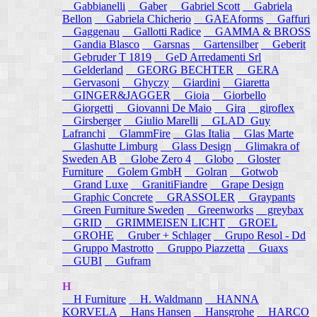
Gabbianelli
Gaber
Gabriel Scott
Gabriela
Bellon
Gabriela Chicherio
GAEAforms
Gaffuri
Gaggenau
Gallotti Radice
GAMMA & BROSS
Gandia Blasco
Garsnas
Gartensilber
Geberit
Gebruder T 1819
GeD Arredamenti Srl
Gelderland
GEORG BECHTER
GERA
Gervasoni
Ghyczy
Giardini
Giaretta
GINGER&JAGGER
Gioia
Giorbello
Giorgetti
Giovanni De Maio
Gira
giroflex
Girsberger
Giulio Marelli
GLAD_Guy
Lafranchi
GlammFire
Glas Italia
Glas Marte
Glashutte Limburg
Glass Design
Glimakra of
Sweden AB
Globe Zero 4
Globo
Gloster
Furniture
Golem GmbH
Golran
Gotwob
Grand Luxe
GranitiFiandre
Grape Design
Graphic Concrete
GRASSOLER
Graypants
Green Furniture Sweden
Greenworks
greybax
GRID
GRIMMEISEN LICHT
GROEL
GROHE
Gruber + Schlager
Grupo Resol - Dd
Gruppo Mastrotto
Gruppo Piazzetta
Guaxs
GUBI
Gufram
H
H Furniture
H. Waldmann
HANNA
KORVELA
Hans Hansen
Hansgrohe
HARCO