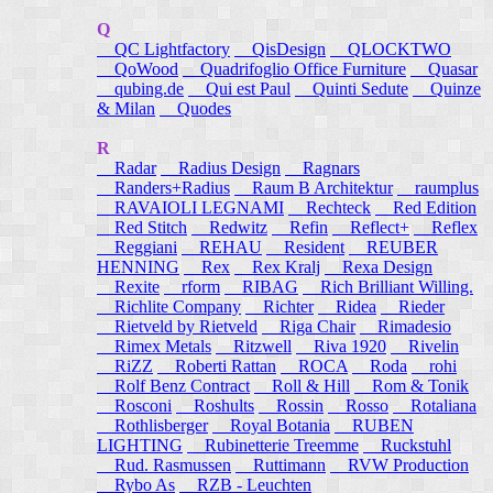
Q
QC Lightfactory
QisDesign
QLOCKTWO
QoWood
Quadrifoglio Office Furniture
Quasar
qubing.de
Qui est Paul
Quinti Sedute
Quinze
& Milan
Quodes
R
Radar
Radius Design
Ragnars
Randers+Radius
Raum B Architektur
raumplus
RAVAIOLI LEGNAMI
Rechteck
Red Edition
Red Stitch
Redwitz
Refin
Reflect+
Reflex
Reggiani
REHAU
Resident
REUBER
HENNING
Rex
Rex Kralj
Rexa Design
Rexite
rform
RIBAG
Rich Brilliant Willing.
Richlite Company
Richter
Ridea
Rieder
Rietveld by Rietveld
Riga Chair
Rimadesio
Rimex Metals
Ritzwell
Riva 1920
Rivelin
RiZZ
Roberti Rattan
ROCA
Roda
rohi
Rolf Benz Contract
Roll & Hill
Rom & Tonik
Rosconi
Roshults
Rossin
Rosso
Rotaliana
Rothlisberger
Royal Botania
RUBEN
LIGHTING
Rubinetterie Treemme
Ruckstuhl
Rud. Rasmussen
Ruttimann
RVW Production
Rybo As
RZB - Leuchten