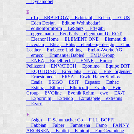
Dynamobel
E
e15
EBB-FLOW
Echtstahl
Eclisse
ECUS
Eden Design
Edition Wohnbedarf
editionformform
EeStairs
Effegibi
eggersmann
Ego Paris
eigenmannDUROT
Eleanor Home
ELEMENT ONE
Elementi di
Luceplan
Elica
Elitis
ellenbergerdesign
Elmo
Leather
Embacco Lighting
Embru-Werke AG
emeco
Emmanuel Babled
EMU Group
ENEA
Engelbrechts
ENNE
Enrico
Pellizzoni
ENVATECH
Eponimo
Equipo DRT
EQUITONE
Erba Italia
Ercol
Erik Jorgensen
Ernestomeda
ERSA
Erwin Hauer Studios
Esaila
ESIGO
ESIT
Espasso
Esthec
Estiluz
Ethimo
Ethnicraft
Evado
Evie
Group
EVOline
Evonik Rohm
ewo
EX-T
Expormim
Extendo
Extratapete
extremis
Ezarri
F
f-sign
F. Schumacher Co
F.LLi BOFFI
Fabbian
Falper
Fambuena
Famo
FANNY
ARONSEN
Fantini
Fantoni
Fap Ceramiche