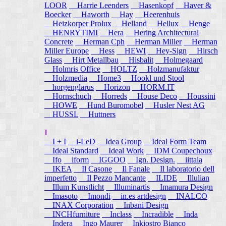
LOOR
Harrie Leenders
Hasenkopf
Haver &
Boecker
Haworth
Hay
Heerenhuis
Heizkorper Prolux
Helland
Hellux
Henge
HENRYTIMI
Hera
Hering Architectural
Concrete
Herman Cph
Herman Miller
Herman
Miller Europe
Hess
HEWI
Hey-Sign
Hirsch
Glass
Hirt Metallbau
Hisbalit
Holmegaard
Holmris Office
HOLTZ
Holzmanufaktur
Holzmedia
Home3
Hookl und Stool
horgenglarus
Horizon
HORM.IT
Hornschuch
Horreds
House Deco
Houssini
HOWE
Hund Buromobel
Husler Nest AG
HUSSL
Huttners
I
I + I
i-LeD
Idea Group
Ideal Form Team
Ideal Standard
Ideal Work
IDM Coupechoux
Ifo
iform
IGGOO
Ign. Design.
iittala
IKEA
Il Casone
Il Fanale
Il laboratorio dell
imperfetto
Il Pezzo Mancante
ILIDE
Illulian
Illum Kunstlicht
Illuminartis
Imamura Design
Imasoto
Imondi
in.es artdesign
INALCO
INAX Corporation
Inbani Design
INCHfurniture
Inclass
Incradible
Inda
Indera
Ingo Maurer
Inkiostro Bianco