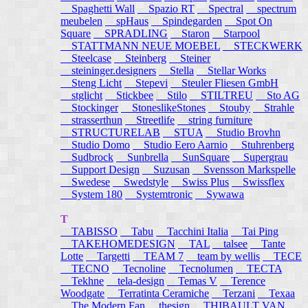
Spaghetti Wall
Spazio RT
Spectral
spectrum
meubelen
spHaus
Spindegarden
Spot On
Square
SPRADLING
Staron
Starpool
STATTMANN NEUE MOEBEL
STECKWERK
Steelcase
Steinberg
Steiner
steininger.designers
Stella
Stellar Works
Steng Licht
Stepevi
Steuler Fliesen GmbH
stglicht
Stickbee
Stilo
STILTREU
Sto AG
Stockinger
StoneslikeStones
Stouby
Strahle
strasserthun
Streetlife
string furniture
STRUCTURELAB
STUA
Studio Brovhn
Studio Domo
Studio Eero Aarnio
Stuhrenberg
Sudbrock
Sunbrella
SunSquare
Supergrau
Support Design
Suzusan
Svensson Markspelle
Swedese
Swedstyle
Swiss Plus
Swissflex
System 180
Systemtronic
Sywawa
T
TABISSO
Tabu
Tacchini Italia
Tai Ping
TAKEHOMEDESIGN
TAL
talsee
Tante
Lotte
Targetti
TEAM 7
team by wellis
TECE
TECNO
Tecnoline
Tecnolumen
TECTA
Tekhne
tela-design
Temas V
Terence
Woodgate
Terratinta Ceramiche
Terzani
Texaa
The Modern Fan
thesign
THIBAULT VAN