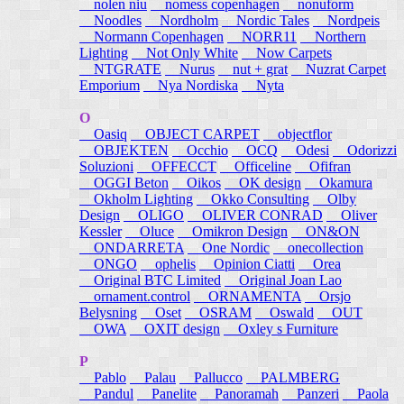
nolen niu
nomess copenhagen
nonuform
Noodles
Nordholm
Nordic Tales
Nordpeis
Normann Copenhagen
NORR11
Northern
Lighting
Not Only White
Now Carpets
NTGRATE
Nurus
nut + grat
Nuzrat Carpet
Emporium
Nya Nordiska
Nyta
O
Oasiq
OBJECT CARPET
objectflor
OBJEKTEN
Occhio
OCQ
Odesi
Odorizzi
Soluzioni
OFFECCT
Officeline
Ofifran
OGGI Beton
Oikos
OK design
Okamura
Okholm Lighting
Okko Consulting
Olby
Design
OLIGO
OLIVER CONRAD
Oliver
Kessler
Oluce
Omikron Design
ON&ON
ONDARRETA
One Nordic
onecollection
ONGO
ophelis
Opinion Ciatti
Orea
Original BTC Limited
Original Joan Lao
ornament.control
ORNAMENTA
Orsjo
Belysning
Oset
OSRAM
Oswald
OUT
OWA
OXIT design
Oxley s Furniture
P
Pablo
Palau
Pallucco
PALMBERG
Pandul
Panelite
Panoramah
Panzeri
Paola