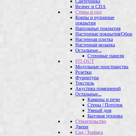
Сантехника
Велнес и СПА
Стены и пол
Ковры и рулонные
покрытия
Напольные покрытия
Настенные покрытия/Обои
Настенная плитка
Настенная мозаика
Остальные...
Стеновые панели
FIT-OUT
Модульные пространства
Розетки
Фурнитура
Текстиль
Акустика помещений
Остальные...
Камины и печи
Стены / Потолок
Умный дом
Бытовая техника
Строительство
Двери
Сад / Терраса