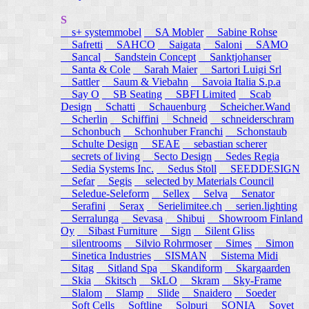
S
s+ systemmobel
SA Mobler
Sabine Rohse
Safretti
SAHCO
Saigata
Saloni
SAMO
Sancal
Sandstein Concept
Sanktjohanser
Santa & Cole
Sarah Maier
Sartori Luigi Srl
Sattler
Saum & Viebahn
Savoia Italia S.p.a
Say O
SB Seating
SBFI Limited
Scab
Design
Schatti
Schauenburg
Scheicher.Wand
Scherlin
Schiffini
Schneid
schneiderschram
Schonbuch
Schonhuber Franchi
Schonstaub
Schulte Design
SEAE
sebastian scherer
secrets of living
Secto Design
Sedes Regia
Sedia Systems Inc.
Sedus Stoll
SEEDDESIGN
Sefar
Segis
selected by Materials Council
Seledue-Seleform
Sellex
Selva
Senator
Serafini
Serax
Serielimitee.ch
serien.lighting
Serralunga
Sevasa
Shibui
Showroom Finland
Oy
Sibast Furniture
Sign
Silent Gliss
silentrooms
Silvio Rohrmoser
Simes
Simon
Sinetica Industries
SISMAN
Sistema Midi
Sitag
Sitland Spa
Skandiform
Skargaarden
Skia
Skitsch
SkLO
Skram
Sky-Frame
Slalom
Slamp
Slide
Snaidero
Soeder
Soft Cells
Softline
Solpuri
SONIA
Sovet