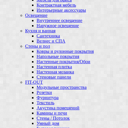
Контрактная мебель
Интерьерные аксессуары
Освещение
Внутреннее освещение
Наружное освещение
Кухня и ванная
Сантехника
Велнес и СПА
Стены и пол
Ковры и рулонные покрытия
Напольные покрытия
Настенные покрытия/Обои
Настенная плитка
Настенная мозаика
Стеновые панели
FIT-OUT
Модульные пространства
Розетки
Фурнитура
Текстиль
Акустика помещений
Камины и печи
Стены / Потолок
Умный дом