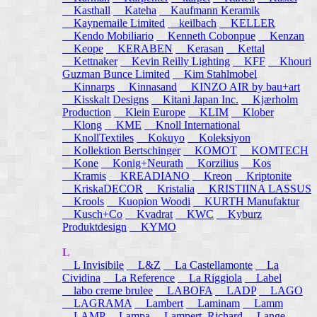
Kasthall
Kateha
Kaufmann Keramik
Kaynemaile Limited
keilbach
KELLER
Kendo Mobiliario
Kenneth Cobonpue
Kenzan
Keope
KERABEN
Kerasan
Kettal
Kettnaker
Kevin Reilly Lighting
KFF
Khouri
Guzman Bunce Limited
Kim Stahlmobel
Kinnarps
Kinnasand
KINZO AIR by bau+art
Kisskalt Designs
Kitani Japan Inc.
Kjærholm
Production
Klein Europe
KLIM
Klober
Klong
KME
Knoll International
KnollTextiles
Kokuyo
Koleksiyon
Kollektion Bertschinger
KOMOT
KOMTECH
Kone
Konig+Neurath
Korzilius
Kos
Kramis
KREADIANO
Kreon
Kriptonite
KriskaDECOR
Kristalia
KRISTIINA LASSUS
Krools
Kuopion Woodi
KURTH Manufaktur
Kusch+Co
Kvadrat
KWC
Kyburz
Produktdesign
KYMO
L
L Invisibile
L&Z
La Castellamonte
La
Cividina
La Reference
La Riggiola
Label
labo creme brulee
LABOFA
LADP
LAGO
LAGRAMA
Lambert
Laminam
Lamm
LAMP
Lampa
Lampert, Richard
Lange