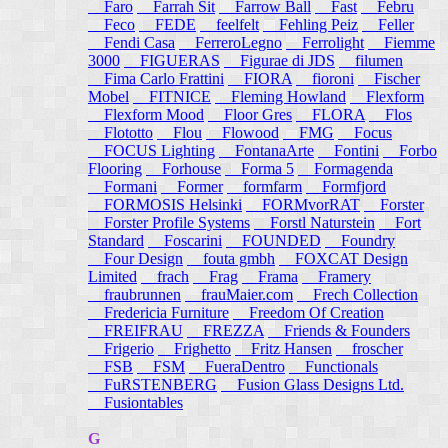
Faro
Farrah Sit
Farrow Ball
Fast
Febru
Feco
FEDE
feelfelt
Fehling Peiz
Feller
Fendi Casa
FerreroLegno
Ferrolight
Fiemme
3000
FIGUERAS
Figurae di JDS
filumen
Fima Carlo Frattini
FIORA
fioroni
Fischer
Mobel
FITNICE
Fleming Howland
Flexform
Flexform Mood
Floor Gres
FLORA
Flos
Flototto
Flou
Flowood
FMG
Focus
FOCUS Lighting
FontanaArte
Fontini
Forbo
Flooring
Forhouse
Forma 5
Formagenda
Formani
Former
formfarm
Formfjord
FORMOSIS Helsinki
FORMvorRAT
Forster
Forster Profile Systems
Forstl Naturstein
Fort
Standard
Foscarini
FOUNDED
Foundry
Four Design
fouta gmbh
FOXCAT Design
Limited
frach
Frag
Frama
Framery
fraubrunnen
frauMaier.com
Frech Collection
Fredericia Furniture
Freedom Of Creation
FREIFRAU
FREZZA
Friends & Founders
Frigerio
Frighetto
Fritz Hansen
froscher
FSB
FSM
FueraDentro
Functionals
FuRSTENBERG
Fusion Glass Designs Ltd.
Fusiontables
G