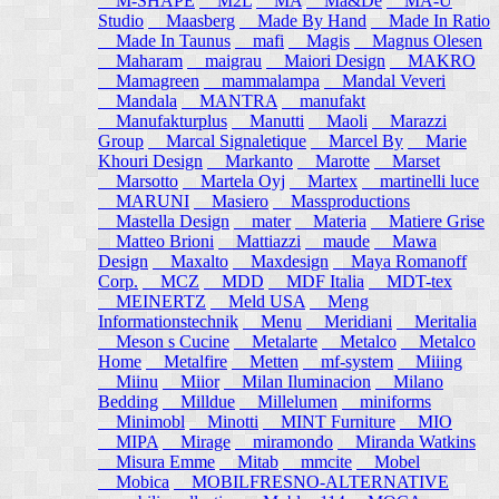
M-SHAPE
M2L
MA
Ma&De
MA-U
Studio
Maasberg
Made By Hand
Made In Ratio
Made In Taunus
mafi
Magis
Magnus Olesen
Maharam
maigrau
Maiori Design
MAKRO
Mamagreen
mammalampa
Mandal Veveri
Mandala
MANTRA
manufakt
Manufakturplus
Manutti
Maoli
Marazzi
Group
Marcal Signaletique
Marcel By
Marie
Khouri Design
Markanto
Marotte
Marset
Marsotto
Martela Oyj
Martex
martinelli luce
MARUNI
Masiero
Massproductions
Mastella Design
mater
Materia
Matiere Grise
Matteo Brioni
Mattiazzi
maude
Mawa
Design
Maxalto
Maxdesign
Maya Romanoff
Corp.
MCZ
MDD
MDF Italia
MDT-tex
MEINERTZ
Meld USA
Meng
Informationstechnik
Menu
Meridiani
Meritalia
Meson s Cucine
Metalarte
Metalco
Metalco
Home
Metalfire
Metten
mf-system
Miiing
Miinu
Miior
Milan Iluminacion
Milano
Bedding
Milldue
Millelumen
miniforms
Minimobl
Minotti
MINT Furniture
MIO
MIPA
Mirage
miramondo
Miranda Watkins
Misura Emme
Mitab
mmcite
Mobel
Mobica
MOBILFRESNO-ALTERNATIVE