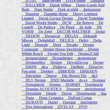
D-TEC
dade-design
DADObaths
Daisalux
DALLMER
Dansk Wilton
Dante-Goods And
Bads
Dare Studio
Dark at night
daskonzept
Dauphin
Dauphin Home
Davey Lighting
Limited
David Gaynor Design
David Trubridge
David Weeks Studio
DCW
De Breuyn
De
Castelli
De Padova
De Ploeg
de Sede
DE
VORM
De Zetel
DECOR WALTHER
Dedar
DEDON
Deesawat
DEGAS
Deknudt
Mirrors
Delightfull
DELIUS
Delivi
Delta
Light
Demode
Denz
Desalto
Design
Composite
Design House Stockholm
Design
Within Reach
Design You Edit
Design2Chill
designerslabel
Designheiten
designheure
Designoffice
Desiree
DevonDevon
Dexter
DHPH
dica
Didheya
Dieffebi
Diesel by
Foscarini
Dietiker
DIMODIS
DINESEN
Discipline
Diurne
Dix Heures Dix
dk3
DLV Design
DND Maniglie
do-ce
Domani
Domaniecki
Domus
DORMA
Dornbracht
Douglas ACOUSTICS
Draenert
dreizehngrad
Dresslight
Driade
Droog
Drummonds
dua
Dune
Dune Ceramica
DuPont Corian
DURAVIT
Durlet
Duropal
dutchglobe
Dux International
DVELAS
DVO