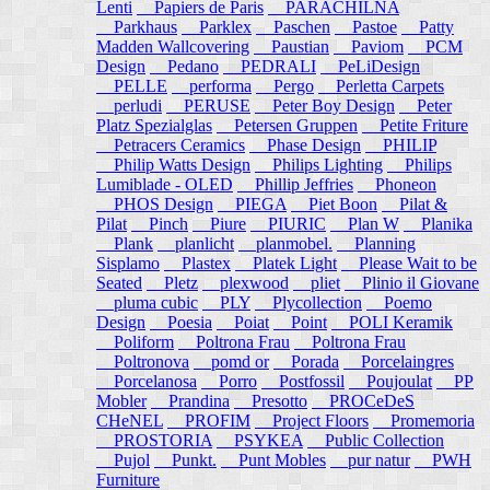
Lenti
Papiers de Paris
PARACHILNA
Parkhaus
Parklex
Paschen
Pastoe
Patty
Madden Wallcovering
Paustian
Paviom
PCM
Design
Pedano
PEDRALI
PeLiDesign
PELLE
performa
Pergo
Perletta Carpets
perludi
PERUSE
Peter Boy Design
Peter
Platz Spezialglas
Petersen Gruppen
Petite Friture
Petracers Ceramics
Phase Design
PHILIP
Philip Watts Design
Philips Lighting
Philips
Lumiblade - OLED
Phillip Jeffries
Phoneon
PHOS Design
PIEGA
Piet Boon
Pilat &
Pilat
Pinch
Piure
PIURIC
Plan W
Planika
Plank
planlicht
planmobel.
Planning
Sisplamo
Plastex
Platek Light
Please Wait to be
Seated
Pletz
plexwood
pliet
Plinio il Giovane
pluma cubic
PLY
Plycollection
Poemo
Design
Poesia
Poiat
Point
POLI Keramik
Poliform
Poltrona Frau
Poltrona Frau
Poltronova
pomd or
Porada
Porcelaingres
Porcelanosa
Porro
Postfossil
Poujoulat
PP
Mobler
Prandina
Presotto
PROCeDeS
CHeNEL
PROFIM
Project Floors
Promemoria
PROSTORIA
PSYKEA
Public Collection
Pujol
Punkt.
Punt Mobles
pur natur
PWH
Furniture