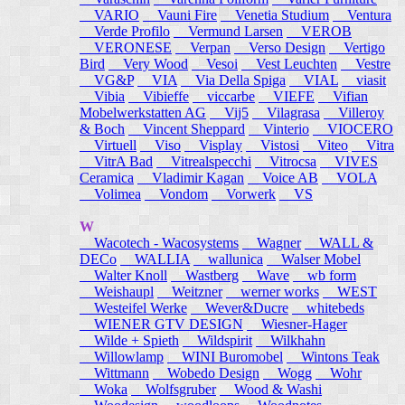
VARIO
Vauni Fire
Venetia Studium
Ventura
Verde Profilo
Vermund Larsen
VEROB
VERONESE
Verpan
Verso Design
Vertigo
Bird
Very Wood
Vesoi
Vest Leuchten
Vestre
VG&P
VIA
Via Della Spiga
VIAL
viasit
Vibia
Vibieffe
viccarbe
VIEFE
Vifian
Mobelwerkstatten AG
Vij5
Vilagrasa
Villeroy
& Boch
Vincent Sheppard
Vinterio
VIOCERO
Virtuell
Viso
Visplay
Vistosi
Viteo
Vitra
VitrA Bad
Vitrealspecchi
Vitrocsa
VIVES
Ceramica
Vladimir Kagan
Voice AB
VOLA
Volimea
Vondom
Vorwerk
VS
W
Wacotech - Wacosystems
Wagner
WALL &
DECo
WALLIA
wallunica
Walser Mobel
Walter Knoll
Wastberg
Wave
wb form
Weishaupl
Weitzner
werner works
WEST
Westeifel Werke
Wever&Ducre
whitebeds
WIENER GTV DESIGN
Wiesner-Hager
Wilde + Spieth
Wildspirit
Wilkhahn
Willowlamp
WINI Buromobel
Wintons Teak
Wittmann
Wobedo Design
Wogg
Wohr
Woka
Wolfsgruber
Wood & Washi