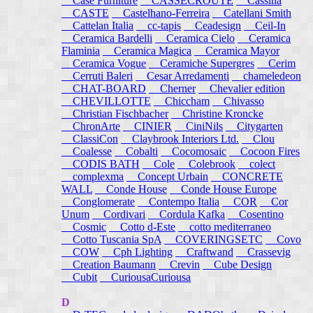
Case Furniture
CASSECROUTE
Cassina
CASTE
Castelhano-Ferreira
Catellani Smith
Cattelan Italia
cc-tapis
Ceadesign
Ceil-In
Ceramica Bardelli
Ceramica Cielo
Ceramica
Flaminia
Ceramica Magica
Ceramica Mayor
Ceramica Vogue
Ceramiche Supergres
Cerim
Cerruti Baleri
Cesar Arredamenti
chameledeon
CHAT-BOARD
Cherner
Chevalier edition
CHEVILLOTTE
Chiccham
Chivasso
Christian Fischbacher
Christine Kroncke
ChronArte
CINIER
CiniNils
Citygarten
ClassiCon
Claybrook Interiors Ltd.
Clou
Coalesse
Cobalti
Cocomosaic
Cocoon Fires
CODIS BATH
Cole
Colebrook
colect
complexma
Concept Urbain
CONCRETE
WALL
Conde House
Conde House Europe
Conglomerate
Contempo Italia
COR
Cor
Unum
Cordivari
Cordula Kafka
Cosentino
Cosmic
Cotto d-Este
cotto mediterraneo
Cotto Tuscania SpA
COVERINGSETC
Covo
COW
Cph Lighting
Craftwand
Crassevig
Creation Baumann
Crevin
Cube Design
Cubit
CuriousaCuriousa
D