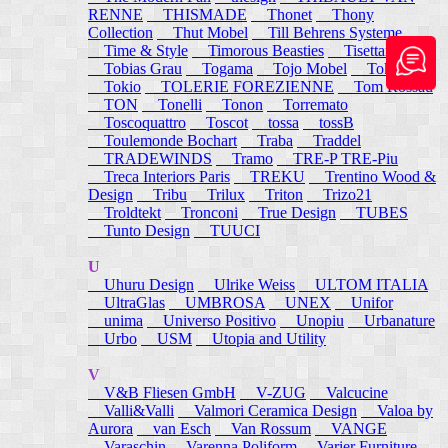
RENNE
THISMADE
Thonet
Thony
Collection
Thut Mobel
Till Behrens Systeme
Time & Style
Timorous Beasties
Tisettanta
Tobias Grau
Togama
Tojo Mobel
Token
Tokio
TOLERIE FOREZIENNE
Tom Rossau
TON
Tonelli
Tonon
Torremato
Toscoquattro
Toscot
tossa
tossB
Toulemonde Bochart
Traba
Traddel
TRADEWINDS
Tramo
TRE-P TRE-Piu
Treca Interiors Paris
TREKU
Trentino Wood &
Design
Tribu
Trilux
Triton
Trizo21
Troldtekt
Tronconi
True Design
TUBES
Tunto Design
TUUCI
U
Uhuru Design
Ulrike Weiss
ULTOM ITALIA
UltraGlas
UMBROSA
UNEX
Unifor
unima
Universo Positivo
Unopiu
Urbanature
Urbo
USM
Utopia and Utility
V
V&B Fliesen GmbH
V-ZUG
Valcucine
Valli&Valli
Valmori Ceramica Design
Valoa by
Aurora
van Esch
Van Rossum
VANGE
Varaschin
Varenna Poliform
Varier Furniture