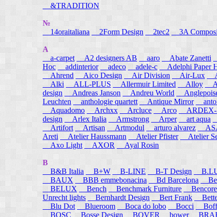
&TRADITION
№
14oraitaliana
2Form Design
2tec2
3A Composi
A
a-carpet
A2 designers AB
aaro
Abate Zanetti
Hoc
addinterior
adeco
adele-c
Adelphi Paper H
Ahrend
Aico Design
Air Division
Air-Lux
A
Alki
ALL-PLUS
Allermuir Limited
Alloy
AL
design
Andreas Janson
Andreu World
Anglepois
Leuchten
anthologie quartett
Antique Mirror
anton
Aquadomo
Archxx
Arcluce
Arco
ARDEX-
design
Arlex Italia
Armstrong
Arper
art aqua
A
Artifort
Artisan
Artmodul
arturo alvarez
ASA
Areti
Atelier Haussmann
Atelier Pfister
Atelier S
Axo Light
AXOR
Ayal Rosin
B
B&B Italia
B+W
B-LINE
B-T Design
B.L
BAUX
BBB emmebonacina
Bd Barcelona
Bea
BELUX
Bench
Benchmark Furniture
Bencore
Unrecht lights
Bernhardt Design
Bert Frank
Bett
Blu Dot
Blueroom
Boca do lobo
Bocci
Boff
BOSC
Bosse Design
BOVER
bower
BRA