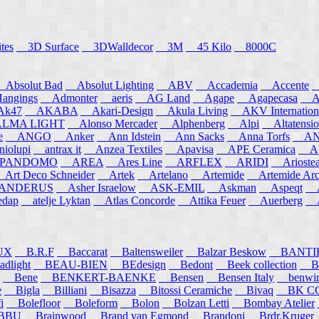
tes
3D Surface
3DWalldecor
3M
45 Kilo
8000C
Absolut Bad
Absolut Lighting
ABV
Accademia
Accente
A
angings
Admonter
aeris
AG Land
Agape
Agapecasa
Ag
k47
AKABA
Akari-Design
Akula Living
AKV Internation
MA LIGHT
Alonso Mercader
Alphenberg
Alpi
Altatensio
e
ANGO
Anker
Ann Idstein
Ann Sacks
Anna Torfs
ANN
iolupi
antrax it
Anzea Textiles
Apavisa
APE Ceramica
App
PANDOMO
AREA
Ares Line
ARFLEX
ARIDI
Arioste
rt Deco Schneider
Artek
Artelano
Artemide
Artemide Arch
NDERUS
Asher Israelow
ASK-EMIL
Askman
Aspeqt
A
edap
atelje Lyktan
Atlas Concorde
Attika Feuer
Auerberg
Au
UX
B.R.F
Baccarat
Baltensweiler
Balzar Beskow
BANTI
dlight
BEAU-BIEN
BEdesign
Bedont
Beek collection
B
Bene
BENKERT-BAENKE
Bensen
Bensen Italy
benwirth
e
Bigla
Billiani
Bisazza
Bitossi Ceramiche
Bivaq
BK CO
i
Bolefloor
Boleform
Bolon
Bolzan Letti
Bombay Atelier
BBU
Brainwood
Brand van Egmond
Brandoni
Brdr.Kruger