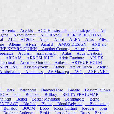
ccento
Acerbis
ACO Haustechnik
acousticpearls
Ad
ena
Agnes Bernet
AGORAphil
AGROB BUCHTAL
al
AL2
AL2698
Alape
Albed
ALEA
Alias
Alivar
ne
Alteme
Alvari
Amat-3
AMOS DESIGN
ANB art-
E KYYRO QUINN
Another Country
Ansorg
Anta
aratus
Appiani
april allterior
Aqlus
Aqua Creations
a
ARKAIA
ARKOSLIGHT
Arktis Furniture
ARLEX
itectural
Artemide Outdoor
Arthesi
ARTHUR HOLM
SPLUND
Assemblyroom
Atanor
Atelier Alinea
Atelier
stroflamm
Authentics
AV Mazzega
AVO
AXEL VEIT
E
Bark
Baroncelli
BarovierToso
Basalte
BassamFellows
EGA
behr
Belfakto
Bellboy
BELTA-FRAJUMAR
 licht
Berbel
Berger Metallbau
Berlintapete
Bernd
NTRACT
Blofield
Blome
Blond Belysning
Bloomming
Bonaldo
BOOM
Booo
boops lighting
bordbar
bosa
Brodrene Andersen
Brokis
brose-fogale
Bross
Bruag