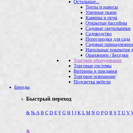
Остальные...
Тенты и навесы
Уличные ткани
Камины и печи
Открытые бассейны
Садовые светильники
Садоводство
Перегородки для сада
Садовые принадлежно
Напольные покрытия д
Оранжереи / Беседки
Торговое оборудование
Торговые системы
Витрины и прилавки
Торговое освещение
Подсветка мебели
Бренды
Быстрый переход
&
№
A
B
C
D
E
F
G
H
I
J
K
L
M
N
O
P
Q
R
S
T
U
V
&