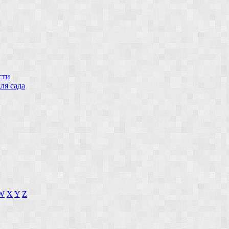
сти
ля сада
W
X
Y
Z