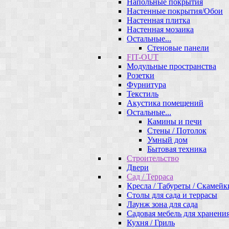
Напольные покрытия
Настенные покрытия/Обои
Настенная плитка
Настенная мозаика
Остальные...
Стеновые панели
FIT-OUT
Модульные пространства
Розетки
Фурнитура
Текстиль
Акустика помещений
Остальные...
Камины и печи
Стены / Потолок
Умный дом
Бытовая техника
Строительство
Двери
Сад / Терраса
Кресла / Табуреты / Скамейк
Столы для сада и террасы
Лаунж зона для сада
Садовая мебель для хранени
Кухня / Гриль