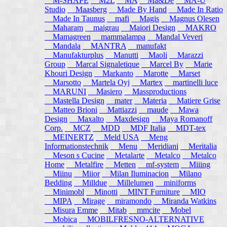
M-SHAPE
M2L
MA
Ma&De
MA-U
Studio
Maasberg
Made By Hand
Made In Ratio
Made In Taunus
mafi
Magis
Magnus Olesen
Maharam
maigrau
Maiori Design
MAKRO
Mamagreen
mammalampa
Mandal Veveri
Mandala
MANTRA
manufakt
Manufakturplus
Manutti
Maoli
Marazzi
Group
Marcal Signaletique
Marcel By
Marie
Khouri Design
Markanto
Marotte
Marset
Marsotto
Martela Oyj
Martex
martinelli luce
MARUNI
Masiero
Massproductions
Mastella Design
mater
Materia
Matiere Grise
Matteo Brioni
Mattiazzi
maude
Mawa
Design
Maxalto
Maxdesign
Maya Romanoff
Corp.
MCZ
MDD
MDF Italia
MDT-tex
MEINERTZ
Meld USA
Meng
Informationstechnik
Menu
Meridiani
Meritalia
Meson s Cucine
Metalarte
Metalco
Metalco
Home
Metalfire
Metten
mf-system
Miiing
Miinu
Miior
Milan Iluminacion
Milano
Bedding
Milldue
Millelumen
miniforms
Minimobl
Minotti
MINT Furniture
MIO
MIPA
Mirage
miramondo
Miranda Watkins
Misura Emme
Mitab
mmcite
Mobel
Mobica
MOBILFRESNO-ALTERNATIVE