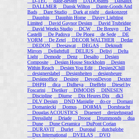
D-TEC
dade-design
DADObaths
Daisalux
DALLMER
Dansk Wilton
Dante-Goods And
Bads
Dare Studio
Dark at night
daskonzept
Dauphin
Dauphin Home
Davey Lighting
Limited
David Gaynor Design
David Trubridge
David Weeks Studio
DCW
De Breuyn
De
Castelli
De Padova
De Ploeg
de Sede
DE
VORM
De Zetel
DECOR WALTHER
Dedar
DEDON
Deesawat
DEGAS
Deknudt
Mirrors
Delightfull
DELIUS
Delivi
Delta
Light
Demode
Denz
Desalto
Design
Composite
Design House Stockholm
Design
Within Reach
Design You Edit
Design2Chill
designerslabel
Designheiten
designheure
Designoffice
Desiree
DevonDevon
Dexter
DHPH
dica
Didheya
Dieffebi
Diesel by
Foscarini
Dietiker
DIMODIS
DINESEN
Discipline
Diurne
Dix Heures Dix
dk3
DLV Design
DND Maniglie
do-ce
Domani
Domaniecki
Domus
DORMA
Dornbracht
Douglas ACOUSTICS
Draenert
dreizehngrad
Dresslight
Driade
Droog
Drummonds
dua
Dune
Dune Ceramica
DuPont Corian
DURAVIT
Durlet
Duropal
dutchglobe
Dux International
DVELAS
DVO