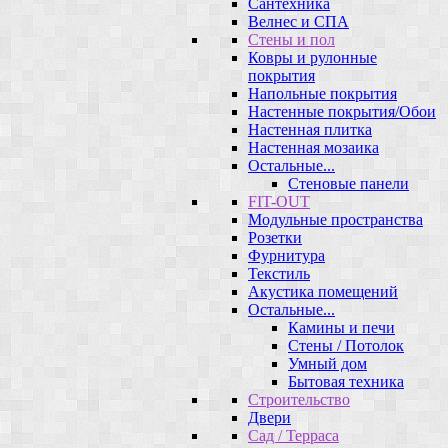
Сантехника
Велнес и СПА
Стены и пол
Ковры и рулонные
покрытия
Напольные покрытия
Настенные покрытия/Обои
Настенная плитка
Настенная мозаика
Остальные...
Стеновые панели
FIT-OUT
Модульные пространства
Розетки
Фурнитура
Текстиль
Акустика помещений
Остальные...
Камины и печи
Стены / Потолок
Умный дом
Бытовая техника
Строительство
Двери
Сад / Терраса