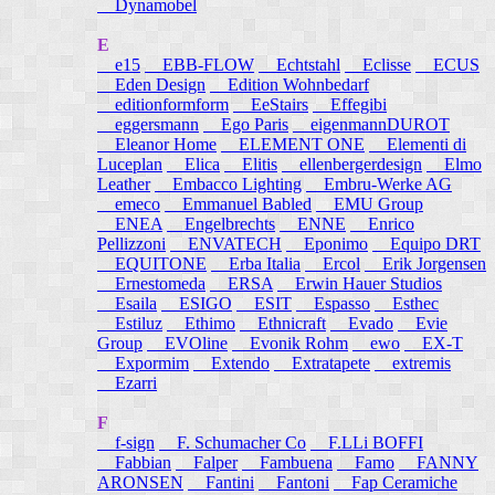
Dynamobel
E
e15
EBB-FLOW
Echtstahl
Eclisse
ECUS
Eden Design
Edition Wohnbedarf
editionformform
EeStairs
Effegibi
eggersmann
Ego Paris
eigenmannDUROT
Eleanor Home
ELEMENT ONE
Elementi di
Luceplan
Elica
Elitis
ellenbergerdesign
Elmo
Leather
Embacco Lighting
Embru-Werke AG
emeco
Emmanuel Babled
EMU Group
ENEA
Engelbrechts
ENNE
Enrico
Pellizzoni
ENVATECH
Eponimo
Equipo DRT
EQUITONE
Erba Italia
Ercol
Erik Jorgensen
Ernestomeda
ERSA
Erwin Hauer Studios
Esaila
ESIGO
ESIT
Espasso
Esthec
Estiluz
Ethimo
Ethnicraft
Evado
Evie
Group
EVOline
Evonik Rohm
ewo
EX-T
Expormim
Extendo
Extratapete
extremis
Ezarri
F
f-sign
F. Schumacher Co
F.LLi BOFFI
Fabbian
Falper
Fambuena
Famo
FANNY
ARONSEN
Fantini
Fantoni
Fap Ceramiche