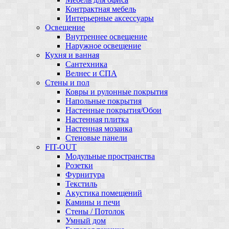
Контрактная мебель
Интерьерные аксессуары
Освещение
Внутреннее освещение
Наружное освещение
Кухня и ванная
Сантехника
Велнес и СПА
Стены и пол
Ковры и рулонные покрытия
Напольные покрытия
Настенные покрытия/Обои
Настенная плитка
Настенная мозаика
Стеновые панели
FIT-OUT
Модульные пространства
Розетки
Фурнитура
Текстиль
Акустика помещений
Камины и печи
Стены / Потолок
Умный дом