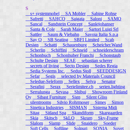
S
s+ systemmobel
SA Mobler
Sabine Rohse
Safretti
SAHCO
Saigata
Saloni
SAMO
Sancal
Sandstein Concept
Sanktjohanser
Santa & Cole
Sarah Maier
Sartori Luigi Srl
Sattler
Saum & Viebahn
Savoia Italia S.p.a
Say O
SB Seating
SBFI Limited
Scab
Design
Schatti
Schauenburg
Scheicher.Wand
Scherlin
Schiffini
Schneid
schneiderschram
Schonbuch
Schonhuber Franchi
Schonstaub
Schulte Design
SEAE
sebastian scherer
secrets of living
Secto Design
Sedes Regia
Sedia Systems Inc.
Sedus Stoll
SEEDDESIGN
Sefar
Segis
selected by Materials Council
Seledue-Seleform
Sellex
Selva
Senator
Serafini
Serax
Serielimitee.ch
serien.lighting
Serralunga
Sevasa
Shibui
Showroom Finland
Oy
Sibast Furniture
Sign
Silent Gliss
silentrooms
Silvio Rohrmoser
Simes
Simon
Sinetica Industries
SISMAN
Sistema Midi
Sitag
Sitland Spa
Skandiform
Skargaarden
Skia
Skitsch
SkLO
Skram
Sky-Frame
Slalom
Slamp
Slide
Snaidero
Soeder
Soft Cells
Softline
Solpuri
SONIA
Sovet