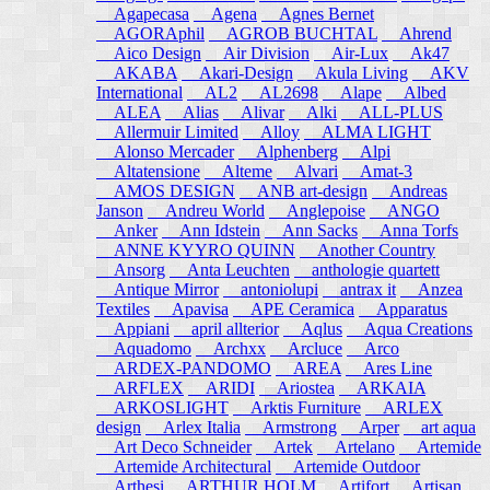
Agapecasa
Agena
Agnes Bernet
AGORAphil
AGROB BUCHTAL
Ahrend
Aico Design
Air Division
Air-Lux
Ak47
AKABA
Akari-Design
Akula Living
AKV
International
AL2
AL2698
Alape
Albed
ALEA
Alias
Alivar
Alki
ALL-PLUS
Allermuir Limited
Alloy
ALMA LIGHT
Alonso Mercader
Alphenberg
Alpi
Altatensione
Alteme
Alvari
Amat-3
AMOS DESIGN
ANB art-design
Andreas
Janson
Andreu World
Anglepoise
ANGO
Anker
Ann Idstein
Ann Sacks
Anna Torfs
ANNE KYYRO QUINN
Another Country
Ansorg
Anta Leuchten
anthologie quartett
Antique Mirror
antoniolupi
antrax it
Anzea
Textiles
Apavisa
APE Ceramica
Apparatus
Appiani
april allterior
Aqlus
Aqua Creations
Aquadomo
Archxx
Arcluce
Arco
ARDEX-PANDOMO
AREA
Ares Line
ARFLEX
ARIDI
Ariostea
ARKAIA
ARKOSLIGHT
Arktis Furniture
ARLEX
design
Arlex Italia
Armstrong
Arper
art aqua
Art Deco Schneider
Artek
Artelano
Artemide
Artemide Architectural
Artemide Outdoor
Arthesi
ARTHUR HOLM
Artifort
Artisan