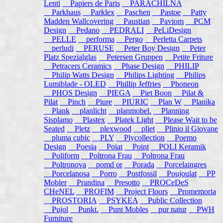
Lenti
Papiers de Paris
PARACHILNA
Parkhaus
Parklex
Paschen
Pastoe
Patty
Madden Wallcovering
Paustian
Paviom
PCM
Design
Pedano
PEDRALI
PeLiDesign
PELLE
performa
Pergo
Perletta Carpets
perludi
PERUSE
Peter Boy Design
Peter
Platz Spezialglas
Petersen Gruppen
Petite Friture
Petracers Ceramics
Phase Design
PHILIP
Philip Watts Design
Philips Lighting
Philips
Lumiblade - OLED
Phillip Jeffries
Phoneon
PHOS Design
PIEGA
Piet Boon
Pilat &
Pilat
Pinch
Piure
PIURIC
Plan W
Planika
Plank
planlicht
planmobel.
Planning
Sisplamo
Plastex
Platek Light
Please Wait to be
Seated
Pletz
plexwood
pliet
Plinio il Giovane
pluma cubic
PLY
Plycollection
Poemo
Design
Poesia
Poiat
Point
POLI Keramik
Poliform
Poltrona Frau
Poltrona Frau
Poltronova
pomd or
Porada
Porcelaingres
Porcelanosa
Porro
Postfossil
Poujoulat
PP
Mobler
Prandina
Presotto
PROCeDeS
CHeNEL
PROFIM
Project Floors
Promemoria
PROSTORIA
PSYKEA
Public Collection
Pujol
Punkt.
Punt Mobles
pur natur
PWH
Furniture