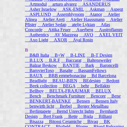
Artmodul
arturo alvarez
ASANDERUS
Asher Israelow
ASK-EMIL
Askman
Aspeqt
ASPLUND
Assemblyroom
Atanor
Atelier
Alinea
Atelier Areti
Atelier Haussmann
Atelier
Pfister
Atelier Sedap
atelje Lyktan
Atlas
Concorde
Attika Feuer
Auerberg
Austroflamm
Authentics
AV Mazzega
AVO
AXEL VEIT
Axo Light
AXOR
Ayal Rosin
B
B&B Italia
B+W
B-LINE
B-T Design
B.LUX
B.R.F
Baccarat
Baltensweiler
Balzar Beskow
BANTIE
Bark
Baroncelli
BarovierToso
Basalte
BassamFellows
BAUX
BBB emmebonacina
Bd Barcelona
Beadlight
BEAU-BIEN
BEdesign
Bedont
Beek collection
BEGA
behr
Belfakto
Bellboy
BELTA-FRAJUMAR
BELUX
Bench
Benchmark Furniture
Bencore
Bene
BENKERT-BAENKE
Bensen
Bensen Italy
benwirth licht
Berbel
Berger Metallbau
Berlintapete
Bernd Unrecht lights
Bernhardt
Design
Bert Frank
Bette
Bigla
Billiani
Bisazza
Bitossi Ceramiche
Bivaq
BK
CONTRACT
Blofield
Blome
Blond Belysning