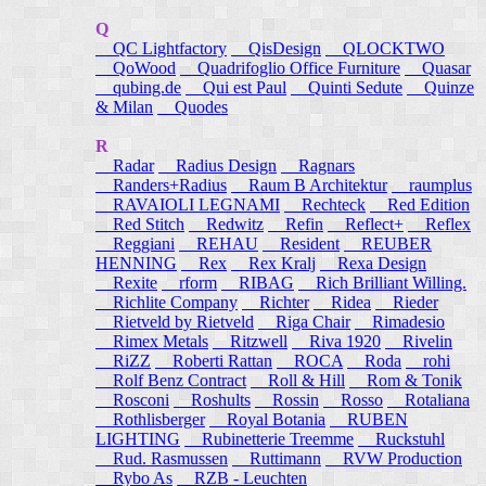
Q
QC Lightfactory
QisDesign
QLOCKTWO
QoWood
Quadrifoglio Office Furniture
Quasar
qubing.de
Qui est Paul
Quinti Sedute
Quinze
& Milan
Quodes
R
Radar
Radius Design
Ragnars
Randers+Radius
Raum B Architektur
raumplus
RAVAIOLI LEGNAMI
Rechteck
Red Edition
Red Stitch
Redwitz
Refin
Reflect+
Reflex
Reggiani
REHAU
Resident
REUBER
HENNING
Rex
Rex Kralj
Rexa Design
Rexite
rform
RIBAG
Rich Brilliant Willing.
Richlite Company
Richter
Ridea
Rieder
Rietveld by Rietveld
Riga Chair
Rimadesio
Rimex Metals
Ritzwell
Riva 1920
Rivelin
RiZZ
Roberti Rattan
ROCA
Roda
rohi
Rolf Benz Contract
Roll & Hill
Rom & Tonik
Rosconi
Roshults
Rossin
Rosso
Rotaliana
Rothlisberger
Royal Botania
RUBEN
LIGHTING
Rubinetterie Treemme
Ruckstuhl
Rud. Rasmussen
Ruttimann
RVW Production
Rybo As
RZB - Leuchten