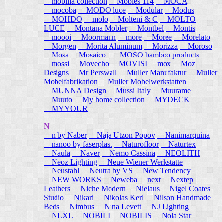
mobilia collection
Mobles 114
MOCA
mocoba
MODO luce
Modular
Modus
MOHDO
molo
Molteni & C
MOLTO
LUCE
Montana Mobler
Montbel
Montis
moooi
Moormann
more
Moree
Morelato
Morgen
Morita Aluminum
Morizza
Moroso
Mosa
Mosaico+
MOSO bamboo products
mossi
Movecho
MOVISI
mox
Moz
Designs
Mr Perswall
Muller Manufaktur
Muller
Mobelfabrikation
Muller Mobelwerkstatten
MUNNA Design
Mussi Italy
Muurame
Muuto
My home collection
MYDECK
MYYOUR
N
n by Naber
Naja Utzon Popov
Nanimarquina
nanoo by faserplast
Naturofloor
Naturtex
Naula
Naver
Nemo Cassina
NEOLITH
Neoz Lighting
Neue Wiener Werkstatte
Neustahl
Neutra by VS
New Tendency
NEW WORKS
Neweba
next
Nextep
Leathers
Niche Modern
Nielaus
Nigel Coates
Studio
Nikari
Nikolas Kerl
Nilson Handmade
Beds
Nimbus
Nina Levett
NJ Lighting
NLXL
NOBILI
NOBILIS
Nola Star