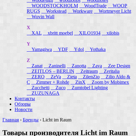
Woodesign
woodloops
Woodnotes
WOODSTOCKHOLM
WoodTrade
WOOP
RUGS
Workstead
Workware
Wortmeyer Licht
Wovin Wall
X
XAL
xbritt moebel
XILO1934
xilobis
Y
Yamagiwa
YDF
Ydol
Yothaka
Z
Zanat
Zaninelli
Zanotta
Zava
Zee Design
ZEITLOS – BERLIN
Zeitraum
Zeritalia
ZERO
ZeVa
Zieta
ZilenZio
Zilio Aldo &
C
Zimmer + Rohde
ZinX
Zoom by Mobimex
Zucchetti
Zuco
Zumtobel Lighting
ZUZUNAGA
Контакты
Обзоры
Новости
Главная
›
Бренды
›
Licht im Raum
Товары производителя Licht im Raum