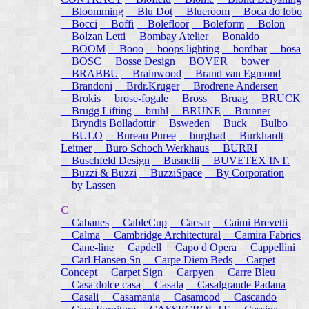
Bloomming
Blu Dot
Blueroom
Boca do lobo
Bocci
Boffi
Bolefloor
Boleform
Bolon
Bolzan Letti
Bombay Atelier
Bonaldo
BOOM
Booo
boops lighting
bordbar
bosa
BOSC
Bosse Design
BOVER
bower
BRABBU
Brainwood
Brand van Egmond
Brandoni
Brdr.Kruger
Brodrene Andersen
Brokis
brose-fogale
Bross
Bruag
BRUCK
Brugg Lifting
bruhl
BRUNE
Brunner
Bryndis Bolladottir
Bsweden
Buck
Bulbo
BULO
Bureau Puree
burgbad
Burkhardt
Leitner
Buro Schoch Werkhaus
BURRI
Buschfeld Design
Busnelli
BUVETEX INT.
Buzzi & Buzzi
BuzziSpace
By Corporation
by Lassen
C
Cabanes
CableCup
Caesar
Caimi Brevetti
Calma
Cambridge Architectural
Camira Fabrics
Cane-line
Capdell
Capo d Opera
Cappellini
Carl Hansen Sn
Carpe Diem Beds
Carpet
Concept
Carpet Sign
Carpyen
Carre Bleu
Casa dolce casa
Casala
Casalgrande Padana
Casali
Casamania
Casamood
Cascando