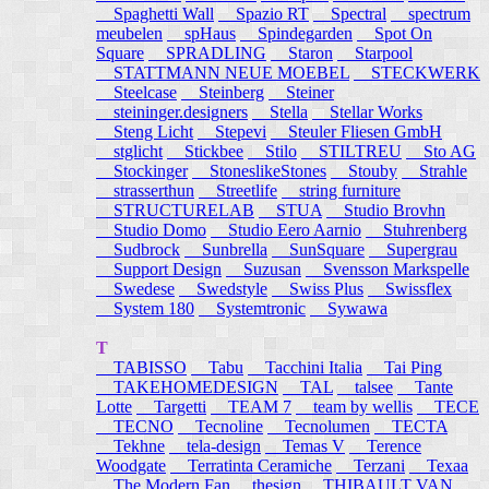
Spaghetti Wall
Spazio RT
Spectral
spectrum
meubelen
spHaus
Spindegarden
Spot On
Square
SPRADLING
Staron
Starpool
STATTMANN NEUE MOEBEL
STECKWERK
Steelcase
Steinberg
Steiner
steininger.designers
Stella
Stellar Works
Steng Licht
Stepevi
Steuler Fliesen GmbH
stglicht
Stickbee
Stilo
STILTREU
Sto AG
Stockinger
StoneslikeStones
Stouby
Strahle
strasserthun
Streetlife
string furniture
STRUCTURELAB
STUA
Studio Brovhn
Studio Domo
Studio Eero Aarnio
Stuhrenberg
Sudbrock
Sunbrella
SunSquare
Supergrau
Support Design
Suzusan
Svensson Markspelle
Swedese
Swedstyle
Swiss Plus
Swissflex
System 180
Systemtronic
Sywawa
T
TABISSO
Tabu
Tacchini Italia
Tai Ping
TAKEHOMEDESIGN
TAL
talsee
Tante
Lotte
Targetti
TEAM 7
team by wellis
TECE
TECNO
Tecnoline
Tecnolumen
TECTA
Tekhne
tela-design
Temas V
Terence
Woodgate
Terratinta Ceramiche
Terzani
Texaa
The Modern Fan
thesign
THIBAULT VAN