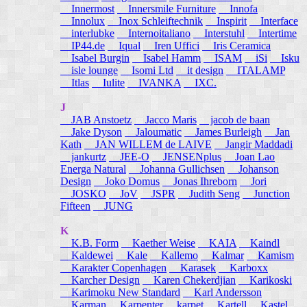
Innermost
Innersmile Furniture
Innofa
Innolux
Inox Schleiftechnik
Inspirit
Interface
interlubke
Internoitaliano
Interstuhl
Intertime
IP44.de
Iqual
Iren Uffici
Iris Ceramica
Isabel Burgin
Isabel Hamm
ISAM
iSi
Isku
isle lounge
Isomi Ltd
it design
ITALAMP
Itlas
Iulite
IVANKA
IXC.
J
JAB Anstoetz
Jacco Maris
jacob de baan
Jake Dyson
Jaloumatic
James Burleigh
Jan
Kath
JAN WILLEM de LAIVE
Jangir Maddadi
jankurtz
JEE-O
JENSENplus
Joan Lao
Energa Natural
Johanna Gullichsen
Johanson
Design
Joko Domus
Jonas Ihreborn
Jori
JOSKO
JoV
JSPR
Judith Seng
Junction
Fifteen
JUNG
K
K.B. Form
Kaether Weise
KAIA
Kaindl
Kaldewei
Kale
Kallemo
Kalmar
Kamism
Karakter Copenhagen
Karasek
Karboxx
Karcher Design
Karen Chekerdjian
Karikoski
Karimoku New Standard
Karl Andersson
Karman
Karpenter
karpet
Kartell
Kastel