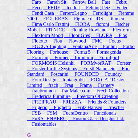
Faro
Farrah Sit
Farrow Ball
Fast
Febru
Feco
FEDE
feelfelt
Fehling Peiz
Feller
Fendi Casa
FerreroLegno
Ferrolight
Fiemme
3000
FIGUERAS
Figurae di JDS
filumen
Fima Carlo Frattini
FIORA
fioroni
Fischer
Mobel
FITNICE
Fleming Howland
Flexform
Flexform Mood
Floor Gres
FLORA
Flos
Flototto
Flou
Flowood
FMG
Focus
FOCUS Lighting
FontanaArte
Fontini
Forbo
Flooring
Forhouse
Forma 5
Formagenda
Formani
Former
formfarm
Formfjord
FORMOSIS Helsinki
FORMvorRAT
Forster
Forster Profile Systems
Forstl Naturstein
Fort
Standard
Foscarini
FOUNDED
Foundry
Four Design
fouta gmbh
FOXCAT Design
Limited
frach
Frag
Frama
Framery
fraubrunnen
frauMaier.com
Frech Collection
Fredericia Furniture
Freedom Of Creation
FREIFRAU
FREZZA
Friends & Founders
Frigerio
Frighetto
Fritz Hansen
froscher
FSB
FSM
FueraDentro
Functionals
FuRSTENBERG
Fusion Glass Designs Ltd.
Fusiontables
G