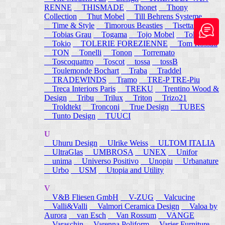
RENNE
THISMADE
Thonet
Thony
Collection
Thut Mobel
Till Behrens Systeme
Time & Style
Timorous Beasties
Tisettanta
Tobias Grau
Togama
Tojo Mobel
Token
Tokio
TOLERIE FOREZIENNE
Tom Rossau
TON
Tonelli
Tonon
Torremato
Toscoquattro
Toscot
tossa
tossB
Toulemonde Bochart
Traba
Traddel
TRADEWINDS
Tramo
TRE-P TRE-Piu
Treca Interiors Paris
TREKU
Trentino Wood &
Design
Tribu
Trilux
Triton
Trizo21
Troldtekt
Tronconi
True Design
TUBES
Tunto Design
TUUCI
U
Uhuru Design
Ulrike Weiss
ULTOM ITALIA
UltraGlas
UMBROSA
UNEX
Unifor
unima
Universo Positivo
Unopiu
Urbanature
Urbo
USM
Utopia and Utility
V
V&B Fliesen GmbH
V-ZUG
Valcucine
Valli&Valli
Valmori Ceramica Design
Valoa by
Aurora
van Esch
Van Rossum
VANGE
Varaschin
Varenna Poliform
Varier Furniture