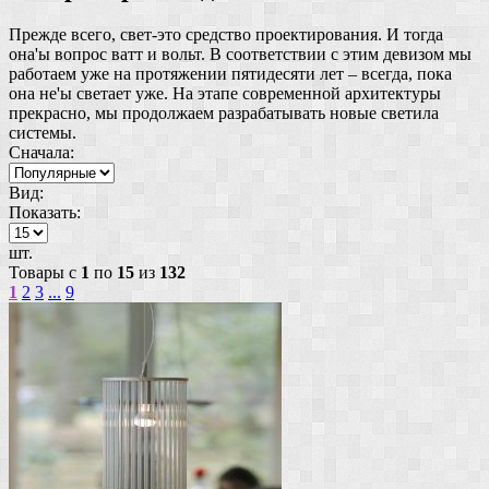
Прежде всего, свет-это средство проектирования. И тогда
она'ы вопрос ватт и вольт. В соответствии с этим девизом мы
работаем уже на протяжении пятидесяти лет – всегда, пока
она не'ы светает уже. На этапе современной архитектуры
прекрасно, мы продолжаем разрабатывать новые светила
системы.
Сначала:
Вид:
Показать:
шт.
Товары с
1
по
15
из
132
1
2
3
...
9