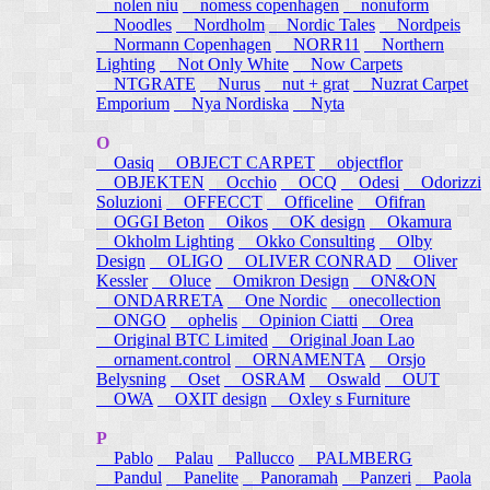
nolen niu
nomess copenhagen
nonuform
Noodles
Nordholm
Nordic Tales
Nordpeis
Normann Copenhagen
NORR11
Northern
Lighting
Not Only White
Now Carpets
NTGRATE
Nurus
nut + grat
Nuzrat Carpet
Emporium
Nya Nordiska
Nyta
O
Oasiq
OBJECT CARPET
objectflor
OBJEKTEN
Occhio
OCQ
Odesi
Odorizzi
Soluzioni
OFFECCT
Officeline
Ofifran
OGGI Beton
Oikos
OK design
Okamura
Okholm Lighting
Okko Consulting
Olby
Design
OLIGO
OLIVER CONRAD
Oliver
Kessler
Oluce
Omikron Design
ON&ON
ONDARRETA
One Nordic
onecollection
ONGO
ophelis
Opinion Ciatti
Orea
Original BTC Limited
Original Joan Lao
ornament.control
ORNAMENTA
Orsjo
Belysning
Oset
OSRAM
Oswald
OUT
OWA
OXIT design
Oxley s Furniture
P
Pablo
Palau
Pallucco
PALMBERG
Pandul
Panelite
Panoramah
Panzeri
Paola