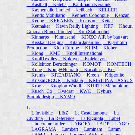
Kasthall
Kateha
Kaufmann Keramik
Kaynemaile Limited
keilbach
KELLER
Kendo Mobiliario
Kenneth Cobonpue
Kenzan
Keope
KERABEN
Kerasan
Kettal
Kettnaker
Kevin Reilly Lighting
KFF
Khouri
Guzman Bunce Limited
Kim Stahlmobel
Kinnarps
Kinnasand
KINZO AIR by bau+art
Kisskalt Designs
Kitani Japan Inc.
Kjærholm
Production
Klein Europe
KLIM
Klober
Klong
KME
Knoll International
KnollTextiles
Kokuyo
Koleksiyon
Kollektion Bertschinger
KOMOT
KOMTECH
Kone
Konig+Neurath
Korzilius
Kos
Kramis
KREADIANO
Kreon
Kriptonite
KriskaDECOR
Kristalia
KRISTIINA LASSUS
Krools
Kuopion Woodi
KURTH Manufaktur
Kusch+Co
Kvadrat
KWC
Kyburz
Produktdesign
KYMO
L
L Invisibile
L&Z
La Castellamonte
La
Cividina
La Reference
La Riggiola
Label
labo creme brulee
LABOFA
LADP
LAGO
LAGRAMA
Lambert
Laminam
Lamm
LAMP
Lampa
Lampert, Richard
Lange