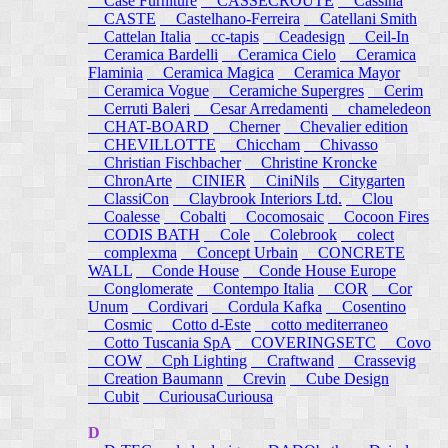
Case Furniture
CASSECROUTE
Cassina
CASTE
Castelhano-Ferreira
Catellani Smith
Cattelan Italia
cc-tapis
Ceadesign
Ceil-In
Ceramica Bardelli
Ceramica Cielo
Ceramica
Flaminia
Ceramica Magica
Ceramica Mayor
Ceramica Vogue
Ceramiche Supergres
Cerim
Cerruti Baleri
Cesar Arredamenti
chameledeon
CHAT-BOARD
Cherner
Chevalier edition
CHEVILLOTTE
Chiccham
Chivasso
Christian Fischbacher
Christine Kroncke
ChronArte
CINIER
CiniNils
Citygarten
ClassiCon
Claybrook Interiors Ltd.
Clou
Coalesse
Cobalti
Cocomosaic
Cocoon Fires
CODIS BATH
Cole
Colebrook
colect
complexma
Concept Urbain
CONCRETE
WALL
Conde House
Conde House Europe
Conglomerate
Contempo Italia
COR
Cor
Unum
Cordivari
Cordula Kafka
Cosentino
Cosmic
Cotto d-Este
cotto mediterraneo
Cotto Tuscania SpA
COVERINGSETC
Covo
COW
Cph Lighting
Craftwand
Crassevig
Creation Baumann
Crevin
Cube Design
Cubit
CuriousaCuriousa
D