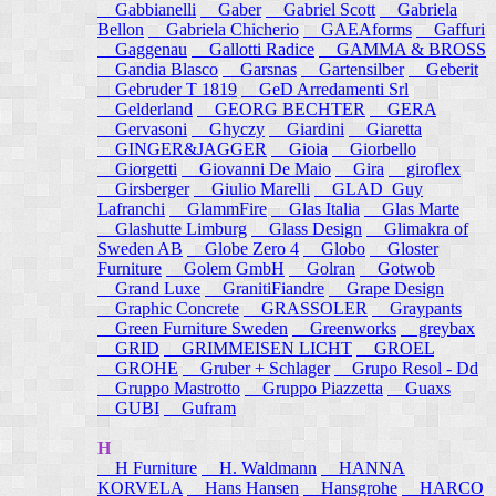
Gabbianelli
Gaber
Gabriel Scott
Gabriela
Bellon
Gabriela Chicherio
GAEAforms
Gaffuri
Gaggenau
Gallotti Radice
GAMMA & BROSS
Gandia Blasco
Garsnas
Gartensilber
Geberit
Gebruder T 1819
GeD Arredamenti Srl
Gelderland
GEORG BECHTER
GERA
Gervasoni
Ghyczy
Giardini
Giaretta
GINGER&JAGGER
Gioia
Giorbello
Giorgetti
Giovanni De Maio
Gira
giroflex
Girsberger
Giulio Marelli
GLAD_Guy
Lafranchi
GlammFire
Glas Italia
Glas Marte
Glashutte Limburg
Glass Design
Glimakra of
Sweden AB
Globe Zero 4
Globo
Gloster
Furniture
Golem GmbH
Golran
Gotwob
Grand Luxe
GranitiFiandre
Grape Design
Graphic Concrete
GRASSOLER
Graypants
Green Furniture Sweden
Greenworks
greybax
GRID
GRIMMEISEN LICHT
GROEL
GROHE
Gruber + Schlager
Grupo Resol - Dd
Gruppo Mastrotto
Gruppo Piazzetta
Guaxs
GUBI
Gufram
H
H Furniture
H. Waldmann
HANNA
KORVELA
Hans Hansen
Hansgrohe
HARCO