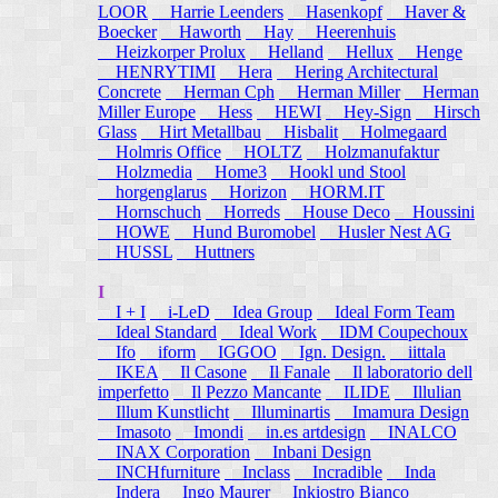
LOOR
Harrie Leenders
Hasenkopf
Haver &
Boecker
Haworth
Hay
Heerenhuis
Heizkorper Prolux
Helland
Hellux
Henge
HENRYTIMI
Hera
Hering Architectural
Concrete
Herman Cph
Herman Miller
Herman
Miller Europe
Hess
HEWI
Hey-Sign
Hirsch
Glass
Hirt Metallbau
Hisbalit
Holmegaard
Holmris Office
HOLTZ
Holzmanufaktur
Holzmedia
Home3
Hookl und Stool
horgenglarus
Horizon
HORM.IT
Hornschuch
Horreds
House Deco
Houssini
HOWE
Hund Buromobel
Husler Nest AG
HUSSL
Huttners
I
I + I
i-LeD
Idea Group
Ideal Form Team
Ideal Standard
Ideal Work
IDM Coupechoux
Ifo
iform
IGGOO
Ign. Design.
iittala
IKEA
Il Casone
Il Fanale
Il laboratorio dell
imperfetto
Il Pezzo Mancante
ILIDE
Illulian
Illum Kunstlicht
Illuminartis
Imamura Design
Imasoto
Imondi
in.es artdesign
INALCO
INAX Corporation
Inbani Design
INCHfurniture
Inclass
Incradible
Inda
Indera
Ingo Maurer
Inkiostro Bianco