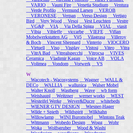
VARIO
Vauni Fire
Venetia Studium
Ventura
Verde Profilo
Vermund Larsen
VEROB
VERONESE
Verpan
Verso Design
Vertigo
Bird
Very Wood
Vesoi
Vest Leuchten
Vestre
VG&P
VIA
Via Della Spiga
VIAL
viasit
Vibia
Vibieffe
viccarbe
VIEFE
Vifian
Mobelwerkstatten AG
Vij5
Vilagrasa
Villeroy
& Boch
Vincent Sheppard
Vinterio
VIOCERO
Virtuell
Viso
Visplay
Vistosi
Viteo
Vitra
VitrA Bad
Vitrealspecchi
Vitrocsa
VIVES
Ceramica
Vladimir Kagan
Voice AB
VOLA
Volimea
Vondom
Vorwerk
VS
W
Wacotech - Wacosystems
Wagner
WALL &
DECo
WALLIA
wallunica
Walser Mobel
Walter Knoll
Wastberg
Wave
wb form
Weishaupl
Weitzner
werner works
WEST
Westeifel Werke
Wever&Ducre
whitebeds
WIENER GTV DESIGN
Wiesner-Hager
Wilde + Spieth
Wildspirit
Wilkhahn
Willowlamp
WINI Buromobel
Wintons Teak
Wittmann
Wobedo Design
Wogg
Wohr
Woka
Wolfsgruber
Wood & Washi