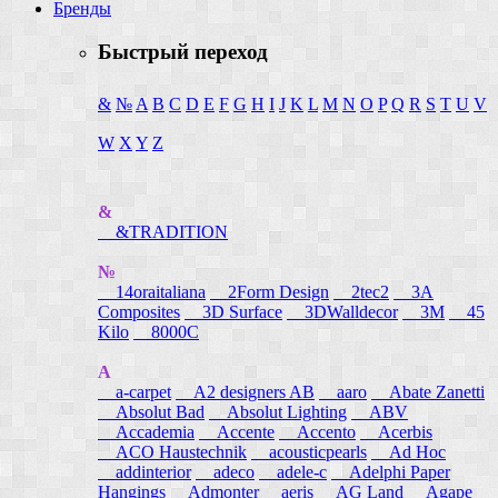
Бренды
Быстрый переход
&
№
A
B
C
D
E
F
G
H
I
J
K
L
M
N
O
P
Q
R
S
T
U
V
W
X
Y
Z
&
&TRADITION
№
14oraitaliana
2Form Design
2tec2
3A
Composites
3D Surface
3DWalldecor
3M
45
Kilo
8000C
A
a-carpet
A2 designers AB
aaro
Abate Zanetti
Absolut Bad
Absolut Lighting
ABV
Accademia
Accente
Accento
Acerbis
ACO Haustechnik
acousticpearls
Ad Hoc
addinterior
adeco
adele-c
Adelphi Paper
Hangings
Admonter
aeris
AG Land
Agape