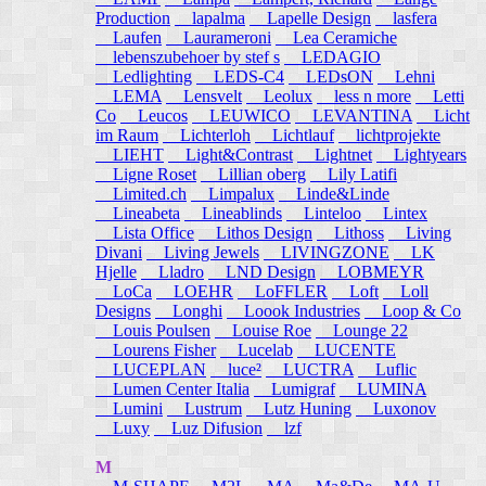
Production
lapalma
Lapelle Design
lasfera
Laufen
Laurameroni
Lea Ceramiche
lebenszubehoer by stef s
LEDAGIO
Ledlighting
LEDS-C4
LEDsON
Lehni
LEMA
Lensvelt
Leolux
less n more
Letti
Co
Leucos
LEUWICO
LEVANTINA
Licht
im Raum
Lichterloh
Lichtlauf
lichtprojekte
LIEHT
Light&Contrast
Lightnet
Lightyears
Ligne Roset
Lillian oberg
Lily Latifi
Limited.ch
Limpalux
Linde&Linde
Lineabeta
Lineablinds
Linteloo
Lintex
Lista Office
Lithos Design
Lithoss
Living
Divani
Living Jewels
LIVINGZONE
LK
Hjelle
Lladro
LND Design
LOBMEYR
LoCa
LOEHR
LoFFLER
Loft
Loll
Designs
Longhi
Loook Industries
Loop & Co
Louis Poulsen
Louise Roe
Lounge 22
Lourens Fisher
Lucelab
LUCENTE
LUCEPLAN
luce²
LUCTRA
Luflic
Lumen Center Italia
Lumigraf
LUMINA
Lumini
Lustrum
Lutz Huning
Luxonov
Luxy
Luz Difusion
lzf
M