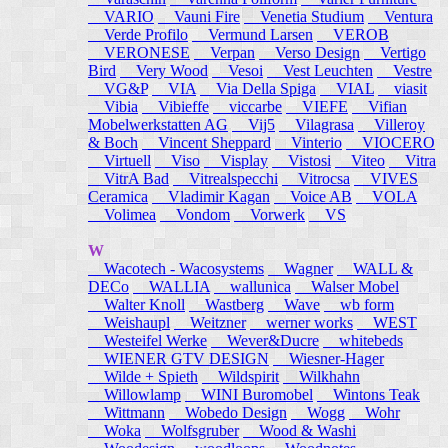
VARIO
Vauni Fire
Venetia Studium
Ventura
Verde Profilo
Vermund Larsen
VEROB
VERONESE
Verpan
Verso Design
Vertigo
Bird
Very Wood
Vesoi
Vest Leuchten
Vestre
VG&P
VIA
Via Della Spiga
VIAL
viasit
Vibia
Vibieffe
viccarbe
VIEFE
Vifian
Mobelwerkstatten AG
Vij5
Vilagrasa
Villeroy
& Boch
Vincent Sheppard
Vinterio
VIOCERO
Virtuell
Viso
Visplay
Vistosi
Viteo
Vitra
VitrA Bad
Vitrealspecchi
Vitrocsa
VIVES
Ceramica
Vladimir Kagan
Voice AB
VOLA
Volimea
Vondom
Vorwerk
VS
W
Wacotech - Wacosystems
Wagner
WALL &
DECo
WALLIA
wallunica
Walser Mobel
Walter Knoll
Wastberg
Wave
wb form
Weishaupl
Weitzner
werner works
WEST
Westeifel Werke
Wever&Ducre
whitebeds
WIENER GTV DESIGN
Wiesner-Hager
Wilde + Spieth
Wildspirit
Wilkhahn
Willowlamp
WINI Buromobel
Wintons Teak
Wittmann
Wobedo Design
Wogg
Wohr
Woka
Wolfsgruber
Wood & Washi