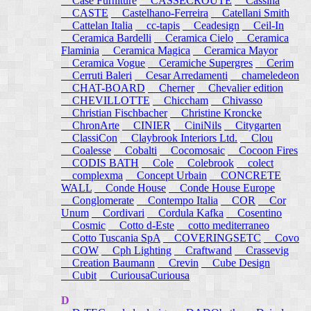
Case Furniture
CASSECROUTE
Cassina
CASTE
Castelhano-Ferreira
Catellani Smith
Cattelan Italia
cc-tapis
Ceadesign
Ceil-In
Ceramica Bardelli
Ceramica Cielo
Ceramica
Flaminia
Ceramica Magica
Ceramica Mayor
Ceramica Vogue
Ceramiche Supergres
Cerim
Cerruti Baleri
Cesar Arredamenti
chameledeon
CHAT-BOARD
Cherner
Chevalier edition
CHEVILLOTTE
Chiccham
Chivasso
Christian Fischbacher
Christine Kroncke
ChronArte
CINIER
CiniNils
Citygarten
ClassiCon
Claybrook Interiors Ltd.
Clou
Coalesse
Cobalti
Cocomosaic
Cocoon Fires
CODIS BATH
Cole
Colebrook
colect
complexma
Concept Urbain
CONCRETE
WALL
Conde House
Conde House Europe
Conglomerate
Contempo Italia
COR
Cor
Unum
Cordivari
Cordula Kafka
Cosentino
Cosmic
Cotto d-Este
cotto mediterraneo
Cotto Tuscania SpA
COVERINGSETC
Covo
COW
Cph Lighting
Craftwand
Crassevig
Creation Baumann
Crevin
Cube Design
Cubit
CuriousaCuriousa
D