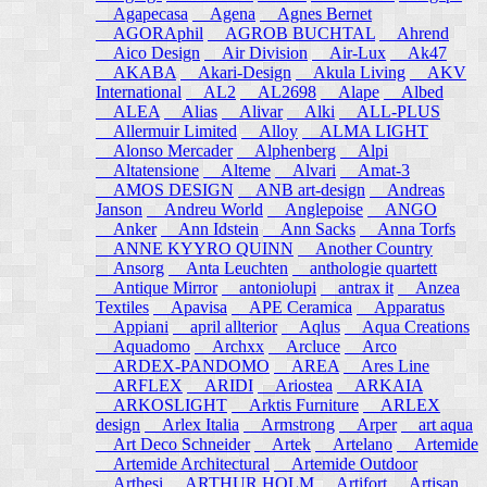
Agapecasa
Agena
Agnes Bernet
AGORAphil
AGROB BUCHTAL
Ahrend
Aico Design
Air Division
Air-Lux
Ak47
AKABA
Akari-Design
Akula Living
AKV
International
AL2
AL2698
Alape
Albed
ALEA
Alias
Alivar
Alki
ALL-PLUS
Allermuir Limited
Alloy
ALMA LIGHT
Alonso Mercader
Alphenberg
Alpi
Altatensione
Alteme
Alvari
Amat-3
AMOS DESIGN
ANB art-design
Andreas
Janson
Andreu World
Anglepoise
ANGO
Anker
Ann Idstein
Ann Sacks
Anna Torfs
ANNE KYYRO QUINN
Another Country
Ansorg
Anta Leuchten
anthologie quartett
Antique Mirror
antoniolupi
antrax it
Anzea
Textiles
Apavisa
APE Ceramica
Apparatus
Appiani
april allterior
Aqlus
Aqua Creations
Aquadomo
Archxx
Arcluce
Arco
ARDEX-PANDOMO
AREA
Ares Line
ARFLEX
ARIDI
Ariostea
ARKAIA
ARKOSLIGHT
Arktis Furniture
ARLEX
design
Arlex Italia
Armstrong
Arper
art aqua
Art Deco Schneider
Artek
Artelano
Artemide
Artemide Architectural
Artemide Outdoor
Arthesi
ARTHUR HOLM
Artifort
Artisan