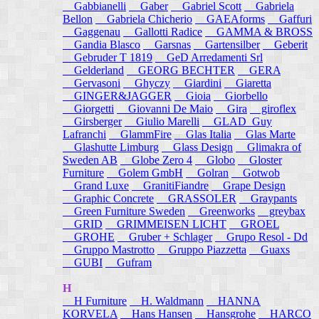
Gabbianelli
Gaber
Gabriel Scott
Gabriela
Bellon
Gabriela Chicherio
GAEAforms
Gaffuri
Gaggenau
Gallotti Radice
GAMMA & BROSS
Gandia Blasco
Garsnas
Gartensilber
Geberit
Gebruder T 1819
GeD Arredamenti Srl
Gelderland
GEORG BECHTER
GERA
Gervasoni
Ghyczy
Giardini
Giaretta
GINGER&JAGGER
Gioia
Giorbello
Giorgetti
Giovanni De Maio
Gira
giroflex
Girsberger
Giulio Marelli
GLAD_Guy
Lafranchi
GlammFire
Glas Italia
Glas Marte
Glashutte Limburg
Glass Design
Glimakra of
Sweden AB
Globe Zero 4
Globo
Gloster
Furniture
Golem GmbH
Golran
Gotwob
Grand Luxe
GranitiFiandre
Grape Design
Graphic Concrete
GRASSOLER
Graypants
Green Furniture Sweden
Greenworks
greybax
GRID
GRIMMEISEN LICHT
GROEL
GROHE
Gruber + Schlager
Grupo Resol - Dd
Gruppo Mastrotto
Gruppo Piazzetta
Guaxs
GUBI
Gufram
H
H Furniture
H. Waldmann
HANNA
KORVELA
Hans Hansen
Hansgrohe
HARCO