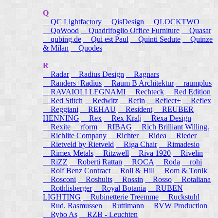
Q
QC Lightfactory
QisDesign
QLOCKTWO
QoWood
Quadrifoglio Office Furniture
Quasar
qubing.de
Qui est Paul
Quinti Sedute
Quinze
& Milan
Quodes
R
Radar
Radius Design
Ragnars
Randers+Radius
Raum B Architektur
raumplus
RAVAIOLI LEGNAMI
Rechteck
Red Edition
Red Stitch
Redwitz
Refin
Reflect+
Reflex
Reggiani
REHAU
Resident
REUBER
HENNING
Rex
Rex Kralj
Rexa Design
Rexite
rform
RIBAG
Rich Brilliant Willing.
Richlite Company
Richter
Ridea
Rieder
Rietveld by Rietveld
Riga Chair
Rimadesio
Rimex Metals
Ritzwell
Riva 1920
Rivelin
RiZZ
Roberti Rattan
ROCA
Roda
rohi
Rolf Benz Contract
Roll & Hill
Rom & Tonik
Rosconi
Roshults
Rossin
Rosso
Rotaliana
Rothlisberger
Royal Botania
RUBEN
LIGHTING
Rubinetterie Treemme
Ruckstuhl
Rud. Rasmussen
Ruttimann
RVW Production
Rybo As
RZB - Leuchten