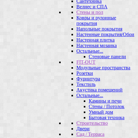
Сантехника
Велнес и СПА
Стены и пол
Ковры и рулонные
покрытия
Напольные покрытия
Настенные покрытия/Обои
Настенная плитка
Настенная мозаика
Остальные...
Стеновые панели
FIT-OUT
Модульные пространства
Розетки
Фурнитура
Текстиль
Акустика помещений
Остальные...
Камины и печи
Стены / Потолок
Умный дом
Бытовая техника
Строительство
Двери
Сад / Терраса