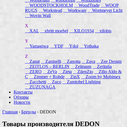
Woodesign
woodloops
Woodnotes
WOODSTOCKHOLM
WoodTrade
WOOP
RUGS
Workstead
Workware
Wortmeyer Licht
Wovin Wall
X
XAL
xbritt moebel
XILO1934
xilobis
Y
Yamagiwa
YDF
Ydol
Yothaka
Z
Zanat
Zaninelli
Zanotta
Zava
Zee Design
ZEITLOS – BERLIN
Zeitraum
Zeritalia
ZERO
ZeVa
Zieta
ZilenZio
Zilio Aldo &
C
Zimmer + Rohde
ZinX
Zoom by Mobimex
Zucchetti
Zuco
Zumtobel Lighting
ZUZUNAGA
Контакты
Обзоры
Новости
Главная
›
Бренды
›
DEDON
Товары производителя DEDON