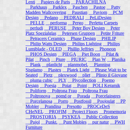
Lenti
Papiers de Paris
PARACHILNA
Parkhaus
Parklex
Paschen
Pastoe
Patty
Madden Wallcovering
Paustian
Paviom
PCM
Design
Pedano
PEDRALI
PeLiDesign
PELLE
performa
Pergo
Perletta Carpets
perludi
PERUSE
Peter Boy Design
Peter
Platz Spezialglas
Petersen Gruppen
Petite Friture
Petracers Ceramics
Phase Design
PHILIP
Philip Watts Design
Philips Lighting
Philips
Lumiblade - OLED
Phillip Jeffries
Phoneon
PHOS Design
PIEGA
Piet Boon
Pilat &
Pilat
Pinch
Piure
PIURIC
Plan W
Planika
Plank
planlicht
planmobel.
Planning
Sisplamo
Plastex
Platek Light
Please Wait to be
Seated
Pletz
plexwood
pliet
Plinio il Giovane
pluma cubic
PLY
Plycollection
Poemo
Design
Poesia
Poiat
Point
POLI Keramik
Poliform
Poltrona Frau
Poltrona Frau
Poltronova
pomd or
Porada
Porcelaingres
Porcelanosa
Porro
Postfossil
Poujoulat
PP
Mobler
Prandina
Presotto
PROCeDeS
CHeNEL
PROFIM
Project Floors
Promemoria
PROSTORIA
PSYKEA
Public Collection
Pujol
Punkt.
Punt Mobles
pur natur
PWH
Furniture