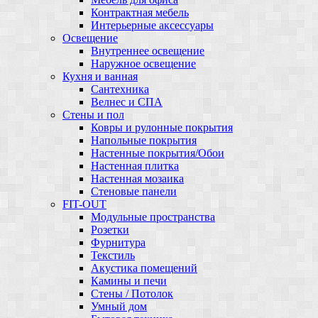
Контрактная мебель
Интерьерные аксессуары
Освещение
Внутреннее освещение
Наружное освещение
Кухня и ванная
Сантехника
Велнес и СПА
Стены и пол
Ковры и рулонные покрытия
Напольные покрытия
Настенные покрытия/Обои
Настенная плитка
Настенная мозаика
Стеновые панели
FIT-OUT
Модульные пространства
Розетки
Фурнитура
Текстиль
Акустика помещений
Камины и печи
Стены / Потолок
Умный дом