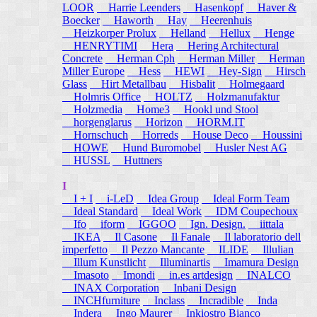
LOOR
Harrie Leenders
Hasenkopf
Haver &
Boecker
Haworth
Hay
Heerenhuis
Heizkorper Prolux
Helland
Hellux
Henge
HENRYTIMI
Hera
Hering Architectural
Concrete
Herman Cph
Herman Miller
Herman
Miller Europe
Hess
HEWI
Hey-Sign
Hirsch
Glass
Hirt Metallbau
Hisbalit
Holmegaard
Holmris Office
HOLTZ
Holzmanufaktur
Holzmedia
Home3
Hookl und Stool
horgenglarus
Horizon
HORM.IT
Hornschuch
Horreds
House Deco
Houssini
HOWE
Hund Buromobel
Husler Nest AG
HUSSL
Huttners
I
I + I
i-LeD
Idea Group
Ideal Form Team
Ideal Standard
Ideal Work
IDM Coupechoux
Ifo
iform
IGGOO
Ign. Design.
iittala
IKEA
Il Casone
Il Fanale
Il laboratorio dell
imperfetto
Il Pezzo Mancante
ILIDE
Illulian
Illum Kunstlicht
Illuminartis
Imamura Design
Imasoto
Imondi
in.es artdesign
INALCO
INAX Corporation
Inbani Design
INCHfurniture
Inclass
Incradible
Inda
Indera
Ingo Maurer
Inkiostro Bianco