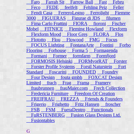
Faro
Farrah Sit
Farrow Ball
Fast
Febru
Feco
FEDE
feelfelt
Fehling Peiz
Feller
Fendi Casa
FerreroLegno
Ferrolight
Fiemme
3000
FIGUERAS
Figurae di JDS
filumen
Fima Carlo Frattini
FIORA
fioroni
Fischer
Mobel
FITNICE
Fleming Howland
Flexform
Flexform Mood
Floor Gres
FLORA
Flos
Flototto
Flou
Flowood
FMG
Focus
FOCUS Lighting
FontanaArte
Fontini
Forbo
Flooring
Forhouse
Forma 5
Formagenda
Formani
Former
formfarm
Formfjord
FORMOSIS Helsinki
FORMvorRAT
Forster
Forster Profile Systems
Forstl Naturstein
Fort
Standard
Foscarini
FOUNDED
Foundry
Four Design
fouta gmbh
FOXCAT Design
Limited
frach
Frag
Frama
Framery
fraubrunnen
frauMaier.com
Frech Collection
Fredericia Furniture
Freedom Of Creation
FREIFRAU
FREZZA
Friends & Founders
Frigerio
Frighetto
Fritz Hansen
froscher
FSB
FSM
FueraDentro
Functionals
FuRSTENBERG
Fusion Glass Designs Ltd.
Fusiontables
G