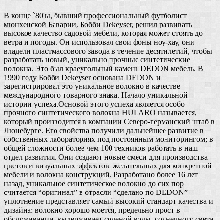
В конце `80'ы, бывший профессиональный футболист
мюнхенской Баварии, Бобби Dekeyser, решил развивать
высокое качество садовой мебели, которая может стоять до
ветра и погоды. Он использовал свои фоны ноу-хау, они
владели пластмассового завода в течение десятилетий, чтобы
разработать новый, уникально прочные синтетические
волокна. Это был краеугольный камень DEDON мебель. В
1990 году Бобби Dekeyser основана DEDON и
зарегистрировал это уникальное волокно в качестве
международного товарного знака. Начало уникальной
истории успеха.Основой этого успеха является особо
прочного синтетического волокна HULARO называется,
который производится в компании Северо-германский штаб в
Люнебурге. Его свойства получили дальнейшее развитие в
собственных лабораториях под постоянным мониторингом; в
общей сложности более чем 100 техников работать в наш
отдел развития. Они создают новые смеси для производства
цветов и визуальных эффектов, желательных для конкретной
мебели и волокна конструкций. Разработано более 16 лет
назад, уникальное синтетическое волокно до сих пор
считается “оригинал” в отрасли “сделано по DEDON”
уплотнение представляет самый высокий стандарт качества и
дизайна: волокно хорошо моется, предельно прост в
обслуживании, выдерживает соленой воды, солнечного света,