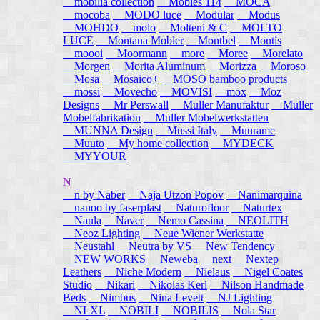
mobilia collection
Mobles 114
MOCA
mocoba
MODO luce
Modular
Modus
MOHDO
molo
Molteni & C
MOLTO
LUCE
Montana Mobler
Montbel
Montis
moooi
Moormann
more
Moree
Morelato
Morgen
Morita Aluminum
Morizza
Moroso
Mosa
Mosaico+
MOSO bamboo products
mossi
Movecho
MOVISI
mox
Moz
Designs
Mr Perswall
Muller Manufaktur
Muller
Mobelfabrikation
Muller Mobelwerkstatten
MUNNA Design
Mussi Italy
Muurame
Muuto
My home collection
MYDECK
MYYOUR
N
n by Naber
Naja Utzon Popov
Nanimarquina
nanoo by faserplast
Naturofloor
Naturtex
Naula
Naver
Nemo Cassina
NEOLITH
Neoz Lighting
Neue Wiener Werkstatte
Neustahl
Neutra by VS
New Tendency
NEW WORKS
Neweba
next
Nextep
Leathers
Niche Modern
Nielaus
Nigel Coates
Studio
Nikari
Nikolas Kerl
Nilson Handmade
Beds
Nimbus
Nina Levett
NJ Lighting
NLXL
NOBILI
NOBILIS
Nola Star