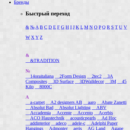
Бренды
Быстрый переход
&
№
A
B
C
D
E
F
G
H
I
J
K
L
M
N
O
P
Q
R
S
T
U
V
W
X
Y
Z
&
&TRADITION
№
14oraitaliana
2Form Design
2tec2
3A
Composites
3D Surface
3DWalldecor
3M
45
Kilo
8000C
A
a-carpet
A2 designers AB
aaro
Abate Zanetti
Absolut Bad
Absolut Lighting
ABV
Accademia
Accente
Accento
Acerbis
ACO Haustechnik
acousticpearls
Ad Hoc
addinterior
adeco
adele-c
Adelphi Paper
Hangings
Admonter
aeris
AG Land
Agape