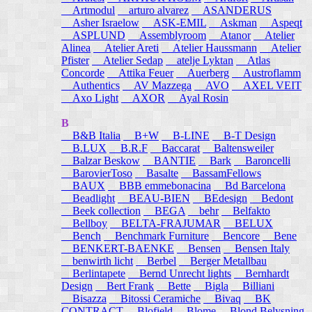
Artmodul
arturo alvarez
ASANDERUS
Asher Israelow
ASK-EMIL
Askman
Aspeqt
ASPLUND
Assemblyroom
Atanor
Atelier
Alinea
Atelier Areti
Atelier Haussmann
Atelier
Pfister
Atelier Sedap
atelje Lyktan
Atlas
Concorde
Attika Feuer
Auerberg
Austroflamm
Authentics
AV Mazzega
AVO
AXEL VEIT
Axo Light
AXOR
Ayal Rosin
B
B&B Italia
B+W
B-LINE
B-T Design
B.LUX
B.R.F
Baccarat
Baltensweiler
Balzar Beskow
BANTIE
Bark
Baroncelli
BarovierToso
Basalte
BassamFellows
BAUX
BBB emmebonacina
Bd Barcelona
Beadlight
BEAU-BIEN
BEdesign
Bedont
Beek collection
BEGA
behr
Belfakto
Bellboy
BELTA-FRAJUMAR
BELUX
Bench
Benchmark Furniture
Bencore
Bene
BENKERT-BAENKE
Bensen
Bensen Italy
benwirth licht
Berbel
Berger Metallbau
Berlintapete
Bernd Unrecht lights
Bernhardt
Design
Bert Frank
Bette
Bigla
Billiani
Bisazza
Bitossi Ceramiche
Bivaq
BK
CONTRACT
Blofield
Blome
Blond Belysning