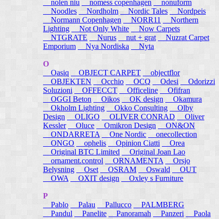
nolen niu
nomess copenhagen
nonuform
Noodles
Nordholm
Nordic Tales
Nordpeis
Normann Copenhagen
NORR11
Northern
Lighting
Not Only White
Now Carpets
NTGRATE
Nurus
nut + grat
Nuzrat Carpet
Emporium
Nya Nordiska
Nyta
O
Oasiq
OBJECT CARPET
objectflor
OBJEKTEN
Occhio
OCQ
Odesi
Odorizzi
Soluzioni
OFFECCT
Officeline
Ofifran
OGGI Beton
Oikos
OK design
Okamura
Okholm Lighting
Okko Consulting
Olby
Design
OLIGO
OLIVER CONRAD
Oliver
Kessler
Oluce
Omikron Design
ON&ON
ONDARRETA
One Nordic
onecollection
ONGO
ophelis
Opinion Ciatti
Orea
Original BTC Limited
Original Joan Lao
ornament.control
ORNAMENTA
Orsjo
Belysning
Oset
OSRAM
Oswald
OUT
OWA
OXIT design
Oxley s Furniture
P
Pablo
Palau
Pallucco
PALMBERG
Pandul
Panelite
Panoramah
Panzeri
Paola