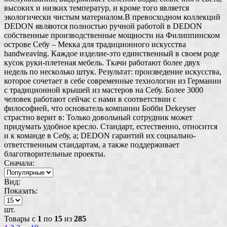
высоких и низких температур, и кроме того является
экологически чистым материалом.В превосходном коллекций
DEDON являются полностью ручной работой в DEDON
собственные производственные мощности на Филиппинском
острове Себу – Мекка для традиционного искусства
handweaving. Каждое изделие-это единственный в своем роде
кусок руки-плетеная мебель. Ткачи работают более двух
недель по несколько штук. Результат: произведение искусства,
которое сочетает в себе современные технологии из Германии
с традиционной крышей из мастеров на Себу. Более 3000
человек работают сейчас с нами в соответствии с
философией, что основатель компании Бобби Dekeyser
страстно верит в: Только довольный сотрудник может
придумать удобное кресло. Стандарт, естественно, относится
и к команде в Себу, а; DEDON гарантий их социально-
ответственным стандартам, а также поддерживает
благотворительные проекты.
Сначала:
Вид:
Показать:
шт.
Товары с
1
по
15
из
285