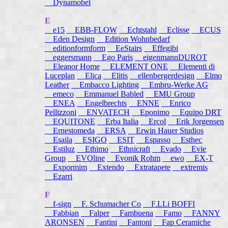
Dynamobel
E
e15
EBB-FLOW
Echtstahl
Eclisse
ECUS
Eden Design
Edition Wohnbedarf
editionformform
EeStairs
Effegibi
eggersmann
Ego Paris
eigenmannDUROT
Eleanor Home
ELEMENT ONE
Elementi di
Luceplan
Elica
Elitis
ellenbergerdesign
Elmo
Leather
Embacco Lighting
Embru-Werke AG
emeco
Emmanuel Babled
EMU Group
ENEA
Engelbrechts
ENNE
Enrico
Pellizzoni
ENVATECH
Eponimo
Equipo DRT
EQUITONE
Erba Italia
Ercol
Erik Jorgensen
Ernestomeda
ERSA
Erwin Hauer Studios
Esaila
ESIGO
ESIT
Espasso
Esthec
Estiluz
Ethimo
Ethnicraft
Evado
Evie
Group
EVOline
Evonik Rohm
ewo
EX-T
Expormim
Extendo
Extratapete
extremis
Ezarri
F
f-sign
F. Schumacher Co
F.LLi BOFFI
Fabbian
Falper
Fambuena
Famo
FANNY
ARONSEN
Fantini
Fantoni
Fap Ceramiche