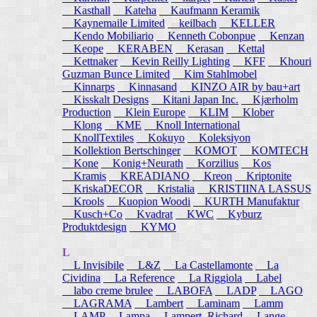
Kasthall
Kateha
Kaufmann Keramik
Kaynemaile Limited
keilbach
KELLER
Kendo Mobiliario
Kenneth Cobonpue
Kenzan
Keope
KERABEN
Kerasan
Kettal
Kettnaker
Kevin Reilly Lighting
KFF
Khouri
Guzman Bunce Limited
Kim Stahlmobel
Kinnarps
Kinnasand
KINZO AIR by bau+art
Kisskalt Designs
Kitani Japan Inc.
Kjærholm
Production
Klein Europe
KLIM
Klober
Klong
KME
Knoll International
KnollTextiles
Kokuyo
Koleksiyon
Kollektion Bertschinger
KOMOT
KOMTECH
Kone
Konig+Neurath
Korzilius
Kos
Kramis
KREADIANO
Kreon
Kriptonite
KriskaDECOR
Kristalia
KRISTIINA LASSUS
Krools
Kuopion Woodi
KURTH Manufaktur
Kusch+Co
Kvadrat
KWC
Kyburz
Produktdesign
KYMO
L
L Invisibile
L&Z
La Castellamonte
La
Cividina
La Reference
La Riggiola
Label
labo creme brulee
LABOFA
LADP
LAGO
LAGRAMA
Lambert
Laminam
Lamm
LAMP
Lampa
Lampert, Richard
Lange