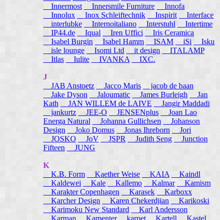
Innermost
Innersmile Furniture
Innofa
Innolux
Inox Schleiftechnik
Inspirit
Interface
interlubke
Internoitaliano
Interstuhl
Intertime
IP44.de
Iqual
Iren Uffici
Iris Ceramica
Isabel Burgin
Isabel Hamm
ISAM
iSi
Isku
isle lounge
Isomi Ltd
it design
ITALAMP
Itlas
Iulite
IVANKA
IXC.
J
JAB Anstoetz
Jacco Maris
jacob de baan
Jake Dyson
Jaloumatic
James Burleigh
Jan
Kath
JAN WILLEM de LAIVE
Jangir Maddadi
jankurtz
JEE-O
JENSENplus
Joan Lao
Energa Natural
Johanna Gullichsen
Johanson
Design
Joko Domus
Jonas Ihreborn
Jori
JOSKO
JoV
JSPR
Judith Seng
Junction
Fifteen
JUNG
K
K.B. Form
Kaether Weise
KAIA
Kaindl
Kaldewei
Kale
Kallemo
Kalmar
Kamism
Karakter Copenhagen
Karasek
Karboxx
Karcher Design
Karen Chekerdjian
Karikoski
Karimoku New Standard
Karl Andersson
Karman
Karpenter
karpet
Kartell
Kastel