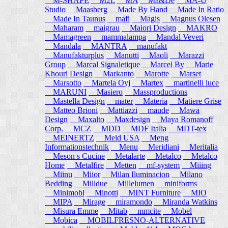
M-SHAPE
M2L
MA
Ma&De
MA-U
Studio
Maasberg
Made By Hand
Made In Ratio
Made In Taunus
mafi
Magis
Magnus Olesen
Maharam
maigrau
Maiori Design
MAKRO
Mamagreen
mammalampa
Mandal Veveri
Mandala
MANTRA
manufakt
Manufakturplus
Manutti
Maoli
Marazzi
Group
Marcal Signaletique
Marcel By
Marie
Khouri Design
Markanto
Marotte
Marset
Marsotto
Martela Oyj
Martex
martinelli luce
MARUNI
Masiero
Massproductions
Mastella Design
mater
Materia
Matiere Grise
Matteo Brioni
Mattiazzi
maude
Mawa
Design
Maxalto
Maxdesign
Maya Romanoff
Corp.
MCZ
MDD
MDF Italia
MDT-tex
MEINERTZ
Meld USA
Meng
Informationstechnik
Menu
Meridiani
Meritalia
Meson s Cucine
Metalarte
Metalco
Metalco
Home
Metalfire
Metten
mf-system
Miiing
Miinu
Miior
Milan Iluminacion
Milano
Bedding
Milldue
Millelumen
miniforms
Minimobl
Minotti
MINT Furniture
MIO
MIPA
Mirage
miramondo
Miranda Watkins
Misura Emme
Mitab
mmcite
Mobel
Mobica
MOBILFRESNO-ALTERNATIVE