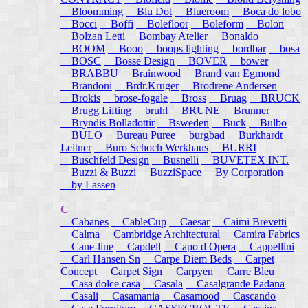
Bloomming
Blu Dot
Blueroom
Boca do lobo
Bocci
Boffi
Bolefloor
Boleform
Bolon
Bolzan Letti
Bombay Atelier
Bonaldo
BOOM
Booo
boops lighting
bordbar
bosa
BOSC
Bosse Design
BOVER
bower
BRABBU
Brainwood
Brand van Egmond
Brandoni
Brdr.Kruger
Brodrene Andersen
Brokis
brose-fogale
Bross
Bruag
BRUCK
Brugg Lifting
bruhl
BRUNE
Brunner
Bryndis Bolladottir
Bsweden
Buck
Bulbo
BULO
Bureau Puree
burgbad
Burkhardt
Leitner
Buro Schoch Werkhaus
BURRI
Buschfeld Design
Busnelli
BUVETEX INT.
Buzzi & Buzzi
BuzziSpace
By Corporation
by Lassen
C
Cabanes
CableCup
Caesar
Caimi Brevetti
Calma
Cambridge Architectural
Camira Fabrics
Cane-line
Capdell
Capo d Opera
Cappellini
Carl Hansen Sn
Carpe Diem Beds
Carpet
Concept
Carpet Sign
Carpyen
Carre Bleu
Casa dolce casa
Casala
Casalgrande Padana
Casali
Casamania
Casamood
Cascando