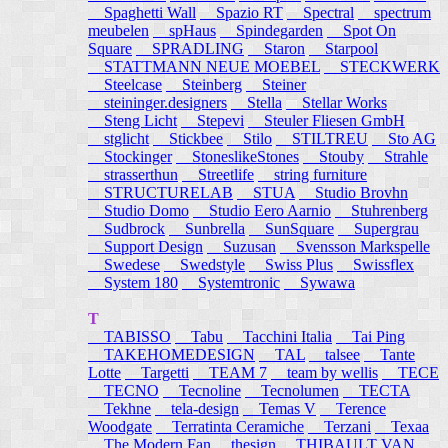
Spaghetti Wall
Spazio RT
Spectral
spectrum
meubelen
spHaus
Spindegarden
Spot On
Square
SPRADLING
Staron
Starpool
STATTMANN NEUE MOEBEL
STECKWERK
Steelcase
Steinberg
Steiner
steininger.designers
Stella
Stellar Works
Steng Licht
Stepevi
Steuler Fliesen GmbH
stglicht
Stickbee
Stilo
STILTREU
Sto AG
Stockinger
StoneslikeStones
Stouby
Strahle
strasserthun
Streetlife
string furniture
STRUCTURELAB
STUA
Studio Brovhn
Studio Domo
Studio Eero Aarnio
Stuhrenberg
Sudbrock
Sunbrella
SunSquare
Supergrau
Support Design
Suzusan
Svensson Markspelle
Swedese
Swedstyle
Swiss Plus
Swissflex
System 180
Systemtronic
Sywawa
T
TABISSO
Tabu
Tacchini Italia
Tai Ping
TAKEHOMEDESIGN
TAL
talsee
Tante
Lotte
Targetti
TEAM 7
team by wellis
TECE
TECNO
Tecnoline
Tecnolumen
TECTA
Tekhne
tela-design
Temas V
Terence
Woodgate
Terratinta Ceramiche
Terzani
Texaa
The Modern Fan
thesign
THIBAULT VAN