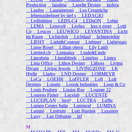
Production
lapalma
Lapelle Design
lasfera
Laufen
Laurameroni
Lea Ceramiche
lebenszubehoer by stef s
LEDAGIO
Ledlighting
LEDS-C4
LEDsON
Lehni
LEMA
Lensvelt
Leolux
less n more
Letti
Co
Leucos
LEUWICO
LEVANTINA
Licht
im Raum
Lichterloh
Lichtlauf
lichtprojekte
LIEHT
Light&Contrast
Lightnet
Lightyears
Ligne Roset
Lillian oberg
Lily Latifi
Limited.ch
Limpalux
Linde&Linde
Lineabeta
Lineablinds
Linteloo
Lintex
Lista Office
Lithos Design
Lithoss
Living
Divani
Living Jewels
LIVINGZONE
LK
Hjelle
Lladro
LND Design
LOBMEYR
LoCa
LOEHR
LoFFLER
Loft
Loll
Designs
Longhi
Loook Industries
Loop & Co
Louis Poulsen
Louise Roe
Lounge 22
Lourens Fisher
Lucelab
LUCENTE
LUCEPLAN
luce²
LUCTRA
Luflic
Lumen Center Italia
Lumigraf
LUMINA
Lumini
Lustrum
Lutz Huning
Luxonov
Luxy
Luz Difusion
lzf
M