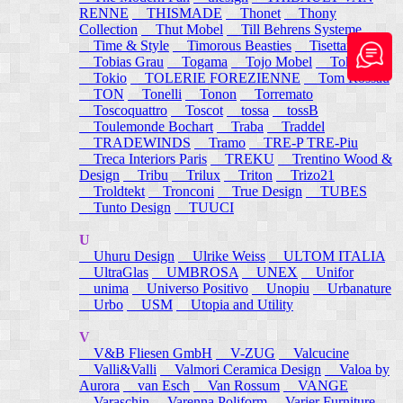
RENNE
THISMADE
Thonet
Thony
Collection
Thut Mobel
Till Behrens Systeme
Time & Style
Timorous Beasties
Tisettanta
Tobias Grau
Togama
Tojo Mobel
Token
Tokio
TOLERIE FOREZIENNE
Tom Rossau
TON
Tonelli
Tonon
Torremato
Toscoquattro
Toscot
tossa
tossB
Toulemonde Bochart
Traba
Traddel
TRADEWINDS
Tramo
TRE-P TRE-Piu
Treca Interiors Paris
TREKU
Trentino Wood &
Design
Tribu
Trilux
Triton
Trizo21
Troldtekt
Tronconi
True Design
TUBES
Tunto Design
TUUCI
U
Uhuru Design
Ulrike Weiss
ULTOM ITALIA
UltraGlas
UMBROSA
UNEX
Unifor
unima
Universo Positivo
Unopiu
Urbanature
Urbo
USM
Utopia and Utility
V
V&B Fliesen GmbH
V-ZUG
Valcucine
Valli&Valli
Valmori Ceramica Design
Valoa by
Aurora
van Esch
Van Rossum
VANGE
Varaschin
Varenna Poliform
Varier Furniture