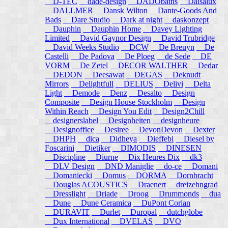
D-TEC
dade-design
DADObaths
Daisalux
DALLMER
Dansk Wilton
Dante-Goods And
Bads
Dare Studio
Dark at night
daskonzept
Dauphin
Dauphin Home
Davey Lighting
Limited
David Gaynor Design
David Trubridge
David Weeks Studio
DCW
De Breuyn
De
Castelli
De Padova
De Ploeg
de Sede
DE
VORM
De Zetel
DECOR WALTHER
Dedar
DEDON
Deesawat
DEGAS
Deknudt
Mirrors
Delightfull
DELIUS
Delivi
Delta
Light
Demode
Denz
Desalto
Design
Composite
Design House Stockholm
Design
Within Reach
Design You Edit
Design2Chill
designerslabel
Designheiten
designheure
Designoffice
Desiree
DevonDevon
Dexter
DHPH
dica
Didheya
Dieffebi
Diesel by
Foscarini
Dietiker
DIMODIS
DINESEN
Discipline
Diurne
Dix Heures Dix
dk3
DLV Design
DND Maniglie
do-ce
Domani
Domaniecki
Domus
DORMA
Dornbracht
Douglas ACOUSTICS
Draenert
dreizehngrad
Dresslight
Driade
Droog
Drummonds
dua
Dune
Dune Ceramica
DuPont Corian
DURAVIT
Durlet
Duropal
dutchglobe
Dux International
DVELAS
DVO