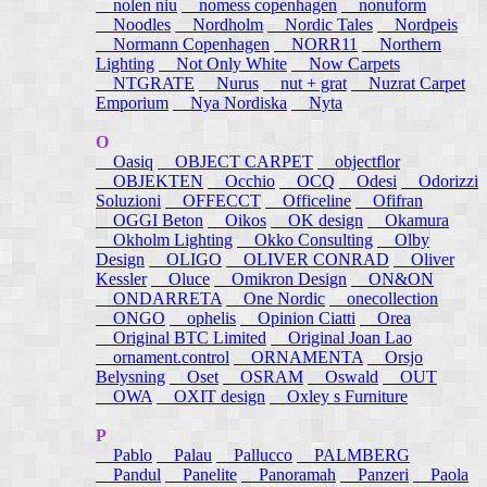
nolen niu
nomess copenhagen
nonuform
Noodles
Nordholm
Nordic Tales
Nordpeis
Normann Copenhagen
NORR11
Northern
Lighting
Not Only White
Now Carpets
NTGRATE
Nurus
nut + grat
Nuzrat Carpet
Emporium
Nya Nordiska
Nyta
O
Oasiq
OBJECT CARPET
objectflor
OBJEKTEN
Occhio
OCQ
Odesi
Odorizzi
Soluzioni
OFFECCT
Officeline
Ofifran
OGGI Beton
Oikos
OK design
Okamura
Okholm Lighting
Okko Consulting
Olby
Design
OLIGO
OLIVER CONRAD
Oliver
Kessler
Oluce
Omikron Design
ON&ON
ONDARRETA
One Nordic
onecollection
ONGO
ophelis
Opinion Ciatti
Orea
Original BTC Limited
Original Joan Lao
ornament.control
ORNAMENTA
Orsjo
Belysning
Oset
OSRAM
Oswald
OUT
OWA
OXIT design
Oxley s Furniture
P
Pablo
Palau
Pallucco
PALMBERG
Pandul
Panelite
Panoramah
Panzeri
Paola