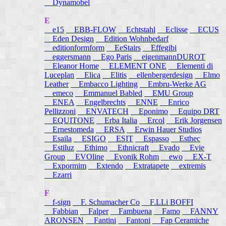
Dynamobel
E
e15
EBB-FLOW
Echtstahl
Eclisse
ECUS
Eden Design
Edition Wohnbedarf
editionformform
EeStairs
Effegibi
eggersmann
Ego Paris
eigenmannDUROT
Eleanor Home
ELEMENT ONE
Elementi di
Luceplan
Elica
Elitis
ellenbergerdesign
Elmo
Leather
Embacco Lighting
Embru-Werke AG
emeco
Emmanuel Babled
EMU Group
ENEA
Engelbrechts
ENNE
Enrico
Pellizzoni
ENVATECH
Eponimo
Equipo DRT
EQUITONE
Erba Italia
Ercol
Erik Jorgensen
Ernestomeda
ERSA
Erwin Hauer Studios
Esaila
ESIGO
ESIT
Espasso
Esthec
Estiluz
Ethimo
Ethnicraft
Evado
Evie
Group
EVOline
Evonik Rohm
ewo
EX-T
Expormim
Extendo
Extratapete
extremis
Ezarri
F
f-sign
F. Schumacher Co
F.LLi BOFFI
Fabbian
Falper
Fambuena
Famo
FANNY
ARONSEN
Fantini
Fantoni
Fap Ceramiche