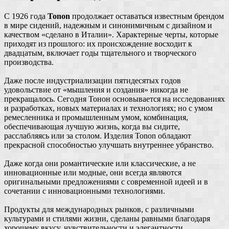
С 1926 года
Tonon
продолжает оставаться известным брендом
в мире сидений, надежным и синонимичным с дизайном и
качеством «сделано в Италии». Характерные черты, которые
приходят из прошлого: их происхождение восходит к
двадцатым, включает годы тщательного и творческого
производства.
Даже после индустриализации пятидесятых годов
удовольствие от «мышления и создания» никогда не
прекращалось. Сегодня Тонон основывается на исследованиях
и разработках, новых материалах и технологиях; но с умом
ремесленника и промышленным умом, комбинация,
обеспечивающая лучшую жизнь, когда вы сидите,
расслабляясь или за столом. Изделия Tonon обладают
прекрасной способностью улучшать внутреннее убранство.
Даже когда они романтические или классические, а не
инновационные или модные, они всегда являются
оригинальными предложениями с современной идеей и в
сочетании с инновационными технологиями.
Продукты для международных рынков, с различными
культурами и стилями жизни, сделаны равными благодаря
хорошему вкусу, чувствительности и элегантности.