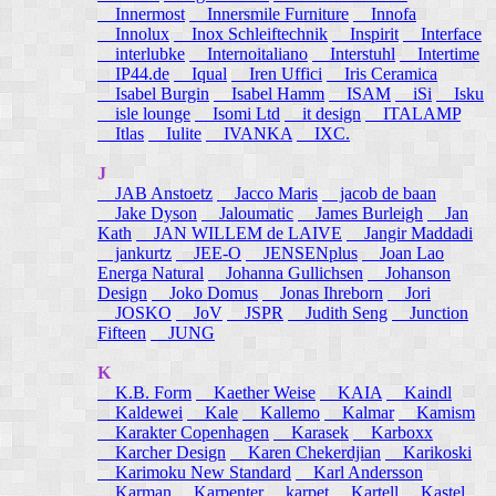
Innermost
Innersmile Furniture
Innofa
Innolux
Inox Schleiftechnik
Inspirit
Interface
interlubke
Internoitaliano
Interstuhl
Intertime
IP44.de
Iqual
Iren Uffici
Iris Ceramica
Isabel Burgin
Isabel Hamm
ISAM
iSi
Isku
isle lounge
Isomi Ltd
it design
ITALAMP
Itlas
Iulite
IVANKA
IXC.
J
JAB Anstoetz
Jacco Maris
jacob de baan
Jake Dyson
Jaloumatic
James Burleigh
Jan
Kath
JAN WILLEM de LAIVE
Jangir Maddadi
jankurtz
JEE-O
JENSENplus
Joan Lao
Energa Natural
Johanna Gullichsen
Johanson
Design
Joko Domus
Jonas Ihreborn
Jori
JOSKO
JoV
JSPR
Judith Seng
Junction
Fifteen
JUNG
K
K.B. Form
Kaether Weise
KAIA
Kaindl
Kaldewei
Kale
Kallemo
Kalmar
Kamism
Karakter Copenhagen
Karasek
Karboxx
Karcher Design
Karen Chekerdjian
Karikoski
Karimoku New Standard
Karl Andersson
Karman
Karpenter
karpet
Kartell
Kastel