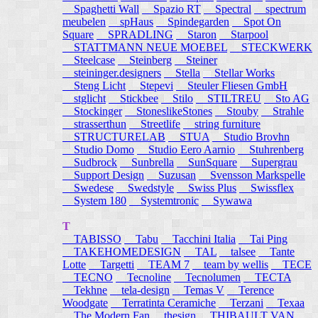
Spaghetti Wall
Spazio RT
Spectral
spectrum
meubelen
spHaus
Spindegarden
Spot On
Square
SPRADLING
Staron
Starpool
STATTMANN NEUE MOEBEL
STECKWERK
Steelcase
Steinberg
Steiner
steininger.designers
Stella
Stellar Works
Steng Licht
Stepevi
Steuler Fliesen GmbH
stglicht
Stickbee
Stilo
STILTREU
Sto AG
Stockinger
StoneslikeStones
Stouby
Strahle
strasserthun
Streetlife
string furniture
STRUCTURELAB
STUA
Studio Brovhn
Studio Domo
Studio Eero Aarnio
Stuhrenberg
Sudbrock
Sunbrella
SunSquare
Supergrau
Support Design
Suzusan
Svensson Markspelle
Swedese
Swedstyle
Swiss Plus
Swissflex
System 180
Systemtronic
Sywawa
T
TABISSO
Tabu
Tacchini Italia
Tai Ping
TAKEHOMEDESIGN
TAL
talsee
Tante
Lotte
Targetti
TEAM 7
team by wellis
TECE
TECNO
Tecnoline
Tecnolumen
TECTA
Tekhne
tela-design
Temas V
Terence
Woodgate
Terratinta Ceramiche
Terzani
Texaa
The Modern Fan
thesign
THIBAULT VAN