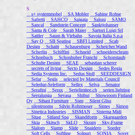
S
s+ systemmobel
SA Mobler
Sabine Rohse
Safretti
SAHCO
Saigata
Saloni
SAMO
Sancal
Sandstein Concept
Sanktjohanser
Santa & Cole
Sarah Maier
Sartori Luigi Srl
Sattler
Saum & Viebahn
Savoia Italia S.p.a
Say O
SB Seating
SBFI Limited
Scab
Design
Schatti
Schauenburg
Scheicher.Wand
Scherlin
Schiffini
Schneid
schneiderschram
Schonbuch
Schonhuber Franchi
Schonstaub
Schulte Design
SEAE
sebastian scherer
secrets of living
Secto Design
Sedes Regia
Sedia Systems Inc.
Sedus Stoll
SEEDDESIGN
Sefar
Segis
selected by Materials Council
Seledue-Seleform
Sellex
Selva
Senator
Serafini
Serax
Serielimitee.ch
serien.lighting
Serralunga
Sevasa
Shibui
Showroom Finland
Oy
Sibast Furniture
Sign
Silent Gliss
silentrooms
Silvio Rohrmoser
Simes
Simon
Sinetica Industries
SISMAN
Sistema Midi
Sitag
Sitland Spa
Skandiform
Skargaarden
Skia
Skitsch
SkLO
Skram
Sky-Frame
Slalom
Slamp
Slide
Snaidero
Soeder
Soft Cells
Softline
Solpuri
SONIA
Sovet