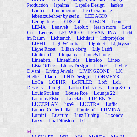
Production
lapalma
Lapelle Design
lasfera
Laufen
Laurameroni
Lea Ceramiche
lebenszubehoer by stef s
LEDAGIO
Ledlighting
LEDS-C4
LEDsON
Lehni
LEMA
Lensvelt
Leolux
less n more
Letti
Co
Leucos
LEUWICO
LEVANTINA
Licht
im Raum
Lichterloh
Lichtlauf
lichtprojekte
LIEHT
Light&Contrast
Lightnet
Lightyears
Ligne Roset
Lillian oberg
Lily Latifi
Limited.ch
Limpalux
Linde&Linde
Lineabeta
Lineablinds
Linteloo
Lintex
Lista Office
Lithos Design
Lithoss
Living
Divani
Living Jewels
LIVINGZONE
LK
Hjelle
Lladro
LND Design
LOBMEYR
LoCa
LOEHR
LoFFLER
Loft
Loll
Designs
Longhi
Loook Industries
Loop & Co
Louis Poulsen
Louise Roe
Lounge 22
Lourens Fisher
Lucelab
LUCENTE
LUCEPLAN
luce²
LUCTRA
Luflic
Lumen Center Italia
Lumigraf
LUMINA
Lumini
Lustrum
Lutz Huning
Luxonov
Luxy
Luz Difusion
lzf
M