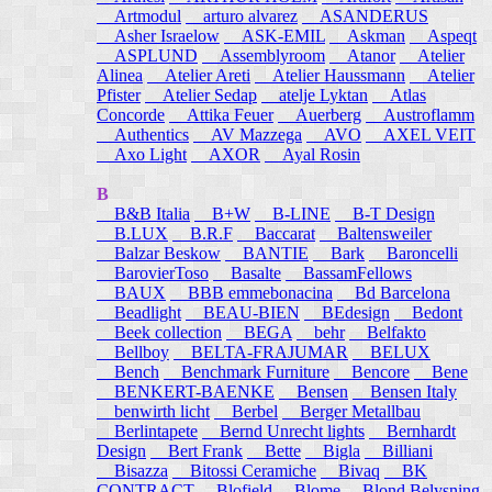
Artmodul
arturo alvarez
ASANDERUS
Asher Israelow
ASK-EMIL
Askman
Aspeqt
ASPLUND
Assemblyroom
Atanor
Atelier
Alinea
Atelier Areti
Atelier Haussmann
Atelier
Pfister
Atelier Sedap
atelje Lyktan
Atlas
Concorde
Attika Feuer
Auerberg
Austroflamm
Authentics
AV Mazzega
AVO
AXEL VEIT
Axo Light
AXOR
Ayal Rosin
B
B&B Italia
B+W
B-LINE
B-T Design
B.LUX
B.R.F
Baccarat
Baltensweiler
Balzar Beskow
BANTIE
Bark
Baroncelli
BarovierToso
Basalte
BassamFellows
BAUX
BBB emmebonacina
Bd Barcelona
Beadlight
BEAU-BIEN
BEdesign
Bedont
Beek collection
BEGA
behr
Belfakto
Bellboy
BELTA-FRAJUMAR
BELUX
Bench
Benchmark Furniture
Bencore
Bene
BENKERT-BAENKE
Bensen
Bensen Italy
benwirth licht
Berbel
Berger Metallbau
Berlintapete
Bernd Unrecht lights
Bernhardt
Design
Bert Frank
Bette
Bigla
Billiani
Bisazza
Bitossi Ceramiche
Bivaq
BK
CONTRACT
Blofield
Blome
Blond Belysning