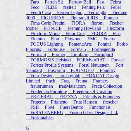
Faro
Farrah Sit
Farrow Ball
Fast
Febru
Feco
FEDE
feelfelt
Fehling Peiz
Feller
Fendi Casa
FerreroLegno
Ferrolight
Fiemme
3000
FIGUERAS
Figurae di JDS
filumen
Fima Carlo Frattini
FIORA
fioroni
Fischer
Mobel
FITNICE
Fleming Howland
Flexform
Flexform Mood
Floor Gres
FLORA
Flos
Flototto
Flou
Flowood
FMG
Focus
FOCUS Lighting
FontanaArte
Fontini
Forbo
Flooring
Forhouse
Forma 5
Formagenda
Formani
Former
formfarm
Formfjord
FORMOSIS Helsinki
FORMvorRAT
Forster
Forster Profile Systems
Forstl Naturstein
Fort
Standard
Foscarini
FOUNDED
Foundry
Four Design
fouta gmbh
FOXCAT Design
Limited
frach
Frag
Frama
Framery
fraubrunnen
frauMaier.com
Frech Collection
Fredericia Furniture
Freedom Of Creation
FREIFRAU
FREZZA
Friends & Founders
Frigerio
Frighetto
Fritz Hansen
froscher
FSB
FSM
FueraDentro
Functionals
FuRSTENBERG
Fusion Glass Designs Ltd.
Fusiontables
G