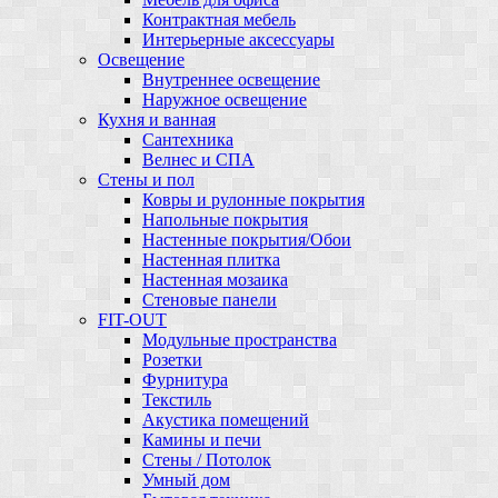
Контрактная мебель
Интерьерные аксессуары
Освещение
Внутреннее освещение
Наружное освещение
Кухня и ванная
Сантехника
Велнес и СПА
Стены и пол
Ковры и рулонные покрытия
Напольные покрытия
Настенные покрытия/Обои
Настенная плитка
Настенная мозаика
Стеновые панели
FIT-OUT
Модульные пространства
Розетки
Фурнитура
Текстиль
Акустика помещений
Камины и печи
Стены / Потолок
Умный дом