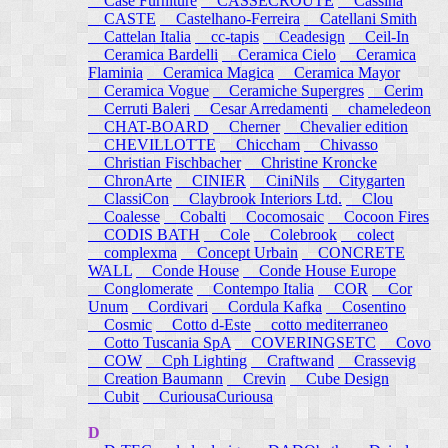
Case Furniture
CASSECROUTE
Cassina
CASTE
Castelhano-Ferreira
Catellani Smith
Cattelan Italia
cc-tapis
Ceadesign
Ceil-In
Ceramica Bardelli
Ceramica Cielo
Ceramica
Flaminia
Ceramica Magica
Ceramica Mayor
Ceramica Vogue
Ceramiche Supergres
Cerim
Cerruti Baleri
Cesar Arredamenti
chameledeon
CHAT-BOARD
Cherner
Chevalier edition
CHEVILLOTTE
Chiccham
Chivasso
Christian Fischbacher
Christine Kroncke
ChronArte
CINIER
CiniNils
Citygarten
ClassiCon
Claybrook Interiors Ltd.
Clou
Coalesse
Cobalti
Cocomosaic
Cocoon Fires
CODIS BATH
Cole
Colebrook
colect
complexma
Concept Urbain
CONCRETE
WALL
Conde House
Conde House Europe
Conglomerate
Contempo Italia
COR
Cor
Unum
Cordivari
Cordula Kafka
Cosentino
Cosmic
Cotto d-Este
cotto mediterraneo
Cotto Tuscania SpA
COVERINGSETC
Covo
COW
Cph Lighting
Craftwand
Crassevig
Creation Baumann
Crevin
Cube Design
Cubit
CuriousaCuriousa
D