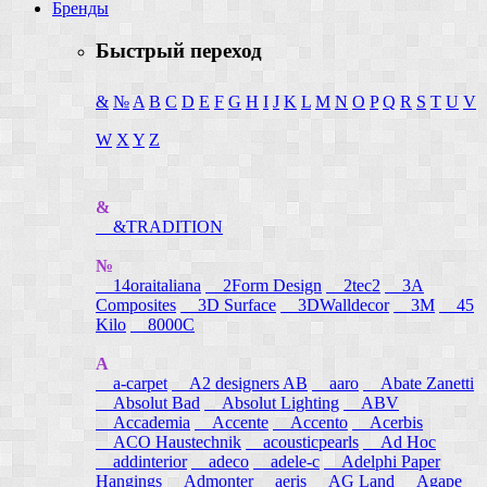
Бренды
Быстрый переход
&
№
A
B
C
D
E
F
G
H
I
J
K
L
M
N
O
P
Q
R
S
T
U
V
W
X
Y
Z
&
&TRADITION
№
14oraitaliana
2Form Design
2tec2
3A
Composites
3D Surface
3DWalldecor
3M
45
Kilo
8000C
A
a-carpet
A2 designers AB
aaro
Abate Zanetti
Absolut Bad
Absolut Lighting
ABV
Accademia
Accente
Accento
Acerbis
ACO Haustechnik
acousticpearls
Ad Hoc
addinterior
adeco
adele-c
Adelphi Paper
Hangings
Admonter
aeris
AG Land
Agape