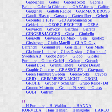
Gabbianelli
Gaber
Gabriel Scott
Gabriela
Bellon
Gabriela Chicherio
GAEAforms
Gaffuri
Gaggenau
Gallotti Radice
GAMMA & BROSS
Gandia Blasco
Garsnas
Gartensilber
Geberit
Gebruder T 1819
GeD Arredamenti Srl
Gelderland
GEORG BECHTER
GERA
Gervasoni
Ghyczy
Giardini
Giaretta
GINGER&JAGGER
Gioia
Giorbello
Giorgetti
Giovanni De Maio
Gira
giroflex
Girsberger
Giulio Marelli
GLAD_Guy
Lafranchi
GlammFire
Glas Italia
Glas Marte
Glashutte Limburg
Glass Design
Glimakra of
Sweden AB
Globe Zero 4
Globo
Gloster
Furniture
Golem GmbH
Golran
Gotwob
Grand Luxe
GranitiFiandre
Grape Design
Graphic Concrete
GRASSOLER
Graypants
Green Furniture Sweden
Greenworks
greybax
GRID
GRIMMEISEN LICHT
GROEL
GROHE
Gruber + Schlager
Grupo Resol - Dd
Gruppo Mastrotto
Gruppo Piazzetta
Guaxs
GUBI
Gufram
H
H Furniture
H. Waldmann
HANNA
KORVELA
Hans Hansen
Hansgrohe
HARCO