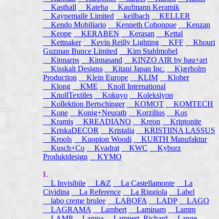
Kasthall
Kateha
Kaufmann Keramik
Kaynemaile Limited
keilbach
KELLER
Kendo Mobiliario
Kenneth Cobonpue
Kenzan
Keope
KERABEN
Kerasan
Kettal
Kettnaker
Kevin Reilly Lighting
KFF
Khouri
Guzman Bunce Limited
Kim Stahlmobel
Kinnarps
Kinnasand
KINZO AIR by bau+art
Kisskalt Designs
Kitani Japan Inc.
Kjærholm
Production
Klein Europe
KLIM
Klober
Klong
KME
Knoll International
KnollTextiles
Kokuyo
Koleksiyon
Kollektion Bertschinger
KOMOT
KOMTECH
Kone
Konig+Neurath
Korzilius
Kos
Kramis
KREADIANO
Kreon
Kriptonite
KriskaDECOR
Kristalia
KRISTIINA LASSUS
Krools
Kuopion Woodi
KURTH Manufaktur
Kusch+Co
Kvadrat
KWC
Kyburz
Produktdesign
KYMO
L
L Invisibile
L&Z
La Castellamonte
La
Cividina
La Reference
La Riggiola
Label
labo creme brulee
LABOFA
LADP
LAGO
LAGRAMA
Lambert
Laminam
Lamm
LAMP
Lampa
Lampert, Richard
Lange