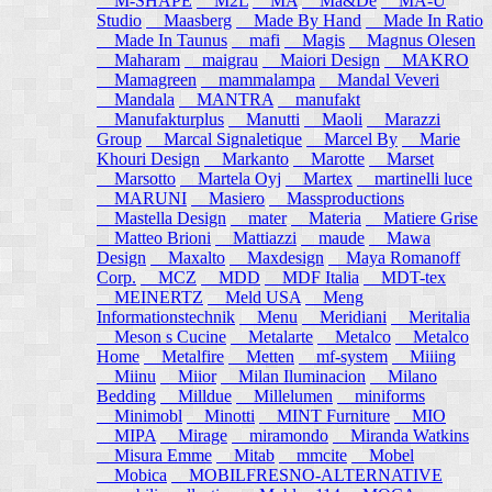
M-SHAPE
M2L
MA
Ma&De
MA-U
Studio
Maasberg
Made By Hand
Made In Ratio
Made In Taunus
mafi
Magis
Magnus Olesen
Maharam
maigrau
Maiori Design
MAKRO
Mamagreen
mammalampa
Mandal Veveri
Mandala
MANTRA
manufakt
Manufakturplus
Manutti
Maoli
Marazzi
Group
Marcal Signaletique
Marcel By
Marie
Khouri Design
Markanto
Marotte
Marset
Marsotto
Martela Oyj
Martex
martinelli luce
MARUNI
Masiero
Massproductions
Mastella Design
mater
Materia
Matiere Grise
Matteo Brioni
Mattiazzi
maude
Mawa
Design
Maxalto
Maxdesign
Maya Romanoff
Corp.
MCZ
MDD
MDF Italia
MDT-tex
MEINERTZ
Meld USA
Meng
Informationstechnik
Menu
Meridiani
Meritalia
Meson s Cucine
Metalarte
Metalco
Metalco
Home
Metalfire
Metten
mf-system
Miiing
Miinu
Miior
Milan Iluminacion
Milano
Bedding
Milldue
Millelumen
miniforms
Minimobl
Minotti
MINT Furniture
MIO
MIPA
Mirage
miramondo
Miranda Watkins
Misura Emme
Mitab
mmcite
Mobel
Mobica
MOBILFRESNO-ALTERNATIVE