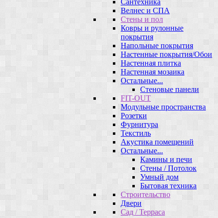
Сантехника
Велнес и СПА
Стены и пол
Ковры и рулонные
покрытия
Напольные покрытия
Настенные покрытия/Обои
Настенная плитка
Настенная мозаика
Остальные...
Стеновые панели
FIT-OUT
Модульные пространства
Розетки
Фурнитура
Текстиль
Акустика помещений
Остальные...
Камины и печи
Стены / Потолок
Умный дом
Бытовая техника
Строительство
Двери
Сад / Терраса