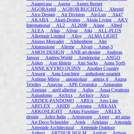
Agapecasa
Agena
Agnes Bernet
AGORAphil
AGROB BUCHTAL
Ahrend
Aico Design
Air Division
Air-Lux
Ak47
AKABA
Akari-Design
Akula Living
AKV
International
AL2
AL2698
Alape
Albed
ALEA
Alias
Alivar
Alki
ALL-PLUS
Allermuir Limited
Alloy
ALMA LIGHT
Alonso Mercader
Alphenberg
Alpi
Altatensione
Alteme
Alvari
Amat-3
AMOS DESIGN
ANB art-design
Andreas
Janson
Andreu World
Anglepoise
ANGO
Anker
Ann Idstein
Ann Sacks
Anna Torfs
ANNE KYYRO QUINN
Another Country
Ansorg
Anta Leuchten
anthologie quartett
Antique Mirror
antoniolupi
antrax it
Anzea
Textiles
Apavisa
APE Ceramica
Apparatus
Appiani
april allterior
Aqlus
Aqua Creations
Aquadomo
Archxx
Arcluce
Arco
ARDEX-PANDOMO
AREA
Ares Line
ARFLEX
ARIDI
Ariostea
ARKAIA
ARKOSLIGHT
Arktis Furniture
ARLEX
design
Arlex Italia
Armstrong
Arper
art aqua
Art Deco Schneider
Artek
Artelano
Artemide
Artemide Architectural
Artemide Outdoor
Arthesi
ARTHUR HOLM
Artifort
Artisan