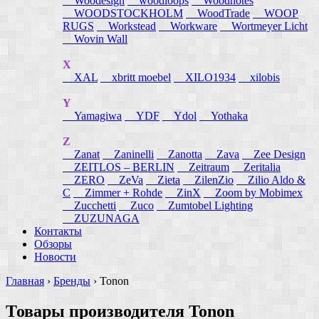
Woodesign
woodloops
Woodnotes
WOODSTOCKHOLM
WoodTrade
WOOP
RUGS
Workstead
Workware
Wortmeyer Licht
Wovin Wall
X
XAL
xbritt moebel
XILO1934
xilobis
Y
Yamagiwa
YDF
Ydol
Yothaka
Z
Zanat
Zaninelli
Zanotta
Zava
Zee Design
ZEITLOS – BERLIN
Zeitraum
Zeritalia
ZERO
ZeVa
Zieta
ZilenZio
Zilio Aldo &
C
Zimmer + Rohde
ZinX
Zoom by Mobimex
Zucchetti
Zuco
Zumtobel Lighting
ZUZUNAGA
Контакты
Обзоры
Новости
Главная
›
Бренды
›
Tonon
Товары производителя Tonon