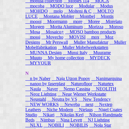
mobilia collection
Mobles 114
MOCA
mocoba
MODO luce
Modular
Modus
MOHDO
molo
Molteni & C
MOLTO
LUCE
Montana Mobler
Montbel
Montis
moooi
Moormann
more
Moree
Morelato
Morgen
Morita Aluminum
Morizza
Moroso
Mosa
Mosaico+
MOSO bamboo products
mossi
Movecho
MOVISI
mox
Moz
Designs
Mr Perswall
Muller Manufaktur
Muller
Mobelfabrikation
Muller Mobelwerkstatten
MUNNA Design
Mussi Italy
Muurame
Muuto
My home collection
MYDECK
MYYOUR
N
n by Naber
Naja Utzon Popov
Nanimarquina
nanoo by faserplast
Naturofloor
Naturtex
Naula
Naver
Nemo Cassina
NEOLITH
Neoz Lighting
Neue Wiener Werkstatte
Neustahl
Neutra by VS
New Tendency
NEW WORKS
Neweba
next
Nextep
Leathers
Niche Modern
Nielaus
Nigel Coates
Studio
Nikari
Nikolas Kerl
Nilson Handmade
Beds
Nimbus
Nina Levett
NJ Lighting
NLXL
NOBILI
NOBILIS
Nola Star