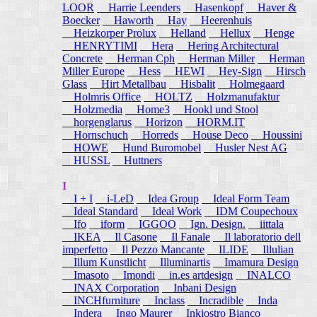
LOOR
Harrie Leenders
Hasenkopf
Haver &
Boecker
Haworth
Hay
Heerenhuis
Heizkorper Prolux
Helland
Hellux
Henge
HENRYTIMI
Hera
Hering Architectural
Concrete
Herman Cph
Herman Miller
Herman
Miller Europe
Hess
HEWI
Hey-Sign
Hirsch
Glass
Hirt Metallbau
Hisbalit
Holmegaard
Holmris Office
HOLTZ
Holzmanufaktur
Holzmedia
Home3
Hookl und Stool
horgenglarus
Horizon
HORM.IT
Hornschuch
Horreds
House Deco
Houssini
HOWE
Hund Buromobel
Husler Nest AG
HUSSL
Huttners
I
I + I
i-LeD
Idea Group
Ideal Form Team
Ideal Standard
Ideal Work
IDM Coupechoux
Ifo
iform
IGGOO
Ign. Design.
iittala
IKEA
Il Casone
Il Fanale
Il laboratorio dell
imperfetto
Il Pezzo Mancante
ILIDE
Illulian
Illum Kunstlicht
Illuminartis
Imamura Design
Imasoto
Imondi
in.es artdesign
INALCO
INAX Corporation
Inbani Design
INCHfurniture
Inclass
Incradible
Inda
Indera
Ingo Maurer
Inkiostro Bianco