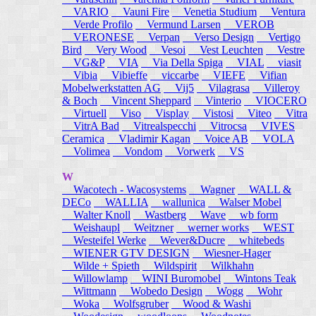
VARIO
Vauni Fire
Venetia Studium
Ventura
Verde Profilo
Vermund Larsen
VEROB
VERONESE
Verpan
Verso Design
Vertigo
Bird
Very Wood
Vesoi
Vest Leuchten
Vestre
VG&P
VIA
Via Della Spiga
VIAL
viasit
Vibia
Vibieffe
viccarbe
VIEFE
Vifian
Mobelwerkstatten AG
Vij5
Vilagrasa
Villeroy
& Boch
Vincent Sheppard
Vinterio
VIOCERO
Virtuell
Viso
Visplay
Vistosi
Viteo
Vitra
VitrA Bad
Vitrealspecchi
Vitrocsa
VIVES
Ceramica
Vladimir Kagan
Voice AB
VOLA
Volimea
Vondom
Vorwerk
VS
W
Wacotech - Wacosystems
Wagner
WALL &
DECo
WALLIA
wallunica
Walser Mobel
Walter Knoll
Wastberg
Wave
wb form
Weishaupl
Weitzner
werner works
WEST
Westeifel Werke
Wever&Ducre
whitebeds
WIENER GTV DESIGN
Wiesner-Hager
Wilde + Spieth
Wildspirit
Wilkhahn
Willowlamp
WINI Buromobel
Wintons Teak
Wittmann
Wobedo Design
Wogg
Wohr
Woka
Wolfsgruber
Wood & Washi