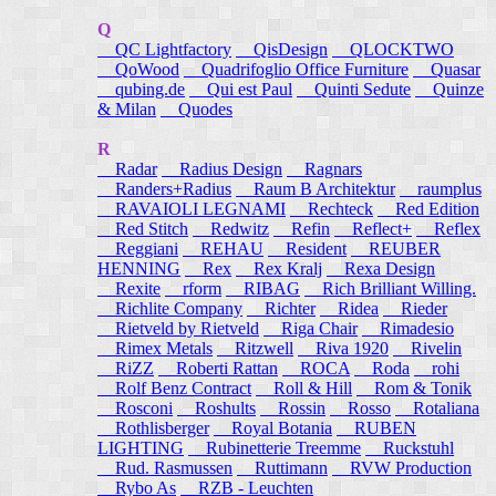
Q
QC Lightfactory
QisDesign
QLOCKTWO
QoWood
Quadrifoglio Office Furniture
Quasar
qubing.de
Qui est Paul
Quinti Sedute
Quinze
& Milan
Quodes
R
Radar
Radius Design
Ragnars
Randers+Radius
Raum B Architektur
raumplus
RAVAIOLI LEGNAMI
Rechteck
Red Edition
Red Stitch
Redwitz
Refin
Reflect+
Reflex
Reggiani
REHAU
Resident
REUBER
HENNING
Rex
Rex Kralj
Rexa Design
Rexite
rform
RIBAG
Rich Brilliant Willing.
Richlite Company
Richter
Ridea
Rieder
Rietveld by Rietveld
Riga Chair
Rimadesio
Rimex Metals
Ritzwell
Riva 1920
Rivelin
RiZZ
Roberti Rattan
ROCA
Roda
rohi
Rolf Benz Contract
Roll & Hill
Rom & Tonik
Rosconi
Roshults
Rossin
Rosso
Rotaliana
Rothlisberger
Royal Botania
RUBEN
LIGHTING
Rubinetterie Treemme
Ruckstuhl
Rud. Rasmussen
Ruttimann
RVW Production
Rybo As
RZB - Leuchten