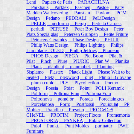
Lenti
Papiers de Paris
PARACHILNA
Parkhaus
Parklex
Paschen
Pastoe
Patty
Madden Wallcovering
Paustian
Paviom
PCM
Design
Pedano
PEDRALI
PeLiDesign
PELLE
performa
Pergo
Perletta Carpets
perludi
PERUSE
Peter Boy Design
Peter
Platz Spezialglas
Petersen Gruppen
Petite Friture
Petracers Ceramics
Phase Design
PHILIP
Philip Watts Design
Philips Lighting
Philips
Lumiblade - OLED
Phillip Jeffries
Phoneon
PHOS Design
PIEGA
Piet Boon
Pilat &
Pilat
Pinch
Piure
PIURIC
Plan W
Planika
Plank
planlicht
planmobel.
Planning
Sisplamo
Plastex
Platek Light
Please Wait to be
Seated
Pletz
plexwood
pliet
Plinio il Giovane
pluma cubic
PLY
Plycollection
Poemo
Design
Poesia
Poiat
Point
POLI Keramik
Poliform
Poltrona Frau
Poltrona Frau
Poltronova
pomd or
Porada
Porcelaingres
Porcelanosa
Porro
Postfossil
Poujoulat
PP
Mobler
Prandina
Presotto
PROCeDeS
CHeNEL
PROFIM
Project Floors
Promemoria
PROSTORIA
PSYKEA
Public Collection
Pujol
Punkt.
Punt Mobles
pur natur
PWH
Furniture