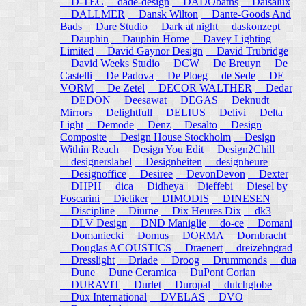
D-TEC
dade-design
DADObaths
Daisalux
DALLMER
Dansk Wilton
Dante-Goods And
Bads
Dare Studio
Dark at night
daskonzept
Dauphin
Dauphin Home
Davey Lighting
Limited
David Gaynor Design
David Trubridge
David Weeks Studio
DCW
De Breuyn
De
Castelli
De Padova
De Ploeg
de Sede
DE
VORM
De Zetel
DECOR WALTHER
Dedar
DEDON
Deesawat
DEGAS
Deknudt
Mirrors
Delightfull
DELIUS
Delivi
Delta
Light
Demode
Denz
Desalto
Design
Composite
Design House Stockholm
Design
Within Reach
Design You Edit
Design2Chill
designerslabel
Designheiten
designheure
Designoffice
Desiree
DevonDevon
Dexter
DHPH
dica
Didheya
Dieffebi
Diesel by
Foscarini
Dietiker
DIMODIS
DINESEN
Discipline
Diurne
Dix Heures Dix
dk3
DLV Design
DND Maniglie
do-ce
Domani
Domaniecki
Domus
DORMA
Dornbracht
Douglas ACOUSTICS
Draenert
dreizehngrad
Dresslight
Driade
Droog
Drummonds
dua
Dune
Dune Ceramica
DuPont Corian
DURAVIT
Durlet
Duropal
dutchglobe
Dux International
DVELAS
DVO