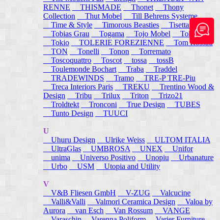
RENNE
THISMADE
Thonet
Thony
Collection
Thut Mobel
Till Behrens Systeme
Time & Style
Timorous Beasties
Tisettanta
Tobias Grau
Togama
Tojo Mobel
Token
Tokio
TOLERIE FOREZIENNE
Tom Rossau
TON
Tonelli
Tonon
Torremato
Toscoquattro
Toscot
tossa
tossB
Toulemonde Bochart
Traba
Traddel
TRADEWINDS
Tramo
TRE-P TRE-Piu
Treca Interiors Paris
TREKU
Trentino Wood &
Design
Tribu
Trilux
Triton
Trizo21
Troldtekt
Tronconi
True Design
TUBES
Tunto Design
TUUCI
U
Uhuru Design
Ulrike Weiss
ULTOM ITALIA
UltraGlas
UMBROSA
UNEX
Unifor
unima
Universo Positivo
Unopiu
Urbanature
Urbo
USM
Utopia and Utility
V
V&B Fliesen GmbH
V-ZUG
Valcucine
Valli&Valli
Valmori Ceramica Design
Valoa by
Aurora
van Esch
Van Rossum
VANGE
Varaschin
Varenna Poliform
Varier Furniture