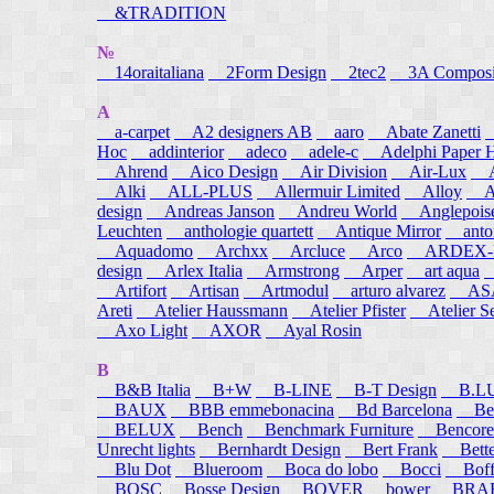
&TRADITION
№
14oraitaliana
2Form Design
2tec2
3A Composi
A
a-carpet
A2 designers AB
aaro
Abate Zanetti
Hoc
addinterior
adeco
adele-c
Adelphi Paper H
Ahrend
Aico Design
Air Division
Air-Lux
A
Alki
ALL-PLUS
Allermuir Limited
Alloy
AL
design
Andreas Janson
Andreu World
Anglepois
Leuchten
anthologie quartett
Antique Mirror
anton
Aquadomo
Archxx
Arcluce
Arco
ARDEX-
design
Arlex Italia
Armstrong
Arper
art aqua
A
Artifort
Artisan
Artmodul
arturo alvarez
ASA
Areti
Atelier Haussmann
Atelier Pfister
Atelier S
Axo Light
AXOR
Ayal Rosin
B
B&B Italia
B+W
B-LINE
B-T Design
B.L
BAUX
BBB emmebonacina
Bd Barcelona
Bea
BELUX
Bench
Benchmark Furniture
Bencore
Unrecht lights
Bernhardt Design
Bert Frank
Bett
Blu Dot
Blueroom
Boca do lobo
Bocci
Boff
BOSC
Bosse Design
BOVER
bower
BRA