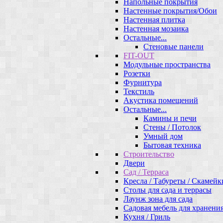
Напольные покрытия
Настенные покрытия/Обои
Настенная плитка
Настенная мозаика
Остальные...
Стеновые панели
FIT-OUT
Модульные пространства
Розетки
Фурнитура
Текстиль
Акустика помещений
Остальные...
Камины и печи
Стены / Потолок
Умный дом
Бытовая техника
Строительство
Двери
Сад / Терраса
Кресла / Табуреты / Скамейк
Столы для сада и террасы
Лаунж зона для сада
Садовая мебель для хранени
Кухня / Гриль