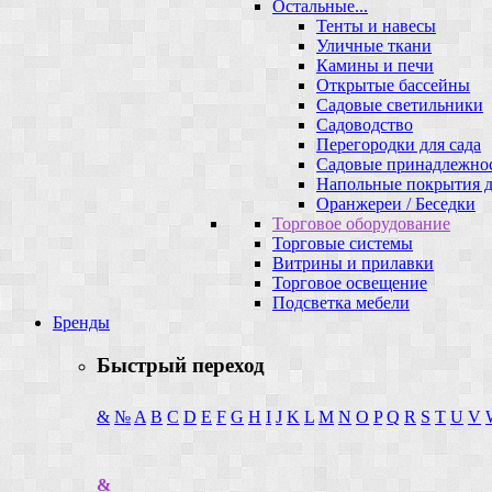
Остальные...
Тенты и навесы
Уличные ткани
Камины и печи
Открытые бассейны
Садовые светильники
Садоводство
Перегородки для сада
Садовые принадлежно
Напольные покрытия д
Оранжереи / Беседки
Торговое оборудование
Торговые системы
Витрины и прилавки
Торговое освещение
Подсветка мебели
Бренды
Быстрый переход
&
№
A
B
C
D
E
F
G
H
I
J
K
L
M
N
O
P
Q
R
S
T
U
V
&