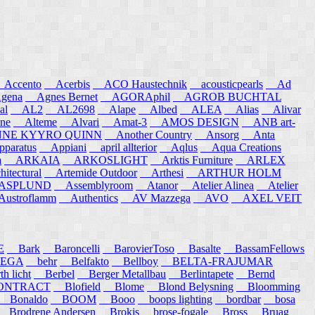
ccento
Acerbis
ACO Haustechnik
acousticpearls
Ad
ena
Agnes Bernet
AGORAphil
AGROB BUCHTAL
al
AL2
AL2698
Alape
Albed
ALEA
Alias
Alivar
ne
Alteme
Alvari
Amat-3
AMOS DESIGN
ANB art-
E KYYRO QUINN
Another Country
Ansorg
Anta
aratus
Appiani
april allterior
Aqlus
Aqua Creations
a
ARKAIA
ARKOSLIGHT
Arktis Furniture
ARLEX
itectural
Artemide Outdoor
Arthesi
ARTHUR HOLM
SPLUND
Assemblyroom
Atanor
Atelier Alinea
Atelier
stroflamm
Authentics
AV Mazzega
AVO
AXEL VEIT
E
Bark
Baroncelli
BarovierToso
Basalte
BassamFellows
EGA
behr
Belfakto
Bellboy
BELTA-FRAJUMAR
 licht
Berbel
Berger Metallbau
Berlintapete
Bernd
NTRACT
Blofield
Blome
Blond Belysning
Bloomming
Bonaldo
BOOM
Booo
boops lighting
bordbar
bosa
Brodrene Andersen
Brokis
brose-fogale
Bross
Bruag