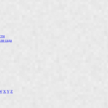
сти
ля сада
W
X
Y
Z