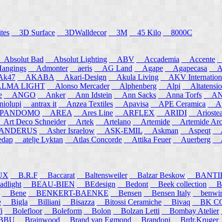
tes
3D Surface
3DWalldecor
3M
45 Kilo
8000C
Absolut Bad
Absolut Lighting
ABV
Accademia
Accente
A
angings
Admonter
aeris
AG Land
Agape
Agapecasa
Ag
k47
AKABA
Akari-Design
Akula Living
AKV Internation
MA LIGHT
Alonso Mercader
Alphenberg
Alpi
Altatensio
e
ANGO
Anker
Ann Idstein
Ann Sacks
Anna Torfs
ANN
iolupi
antrax it
Anzea Textiles
Apavisa
APE Ceramica
App
PANDOMO
AREA
Ares Line
ARFLEX
ARIDI
Arioste
rt Deco Schneider
Artek
Artelano
Artemide
Artemide Arch
NDERUS
Asher Israelow
ASK-EMIL
Askman
Aspeqt
A
edap
atelje Lyktan
Atlas Concorde
Attika Feuer
Auerberg
Au
UX
B.R.F
Baccarat
Baltensweiler
Balzar Beskow
BANTI
dlight
BEAU-BIEN
BEdesign
Bedont
Beek collection
B
Bene
BENKERT-BAENKE
Bensen
Bensen Italy
benwirth
e
Bigla
Billiani
Bisazza
Bitossi Ceramiche
Bivaq
BK CO
i
Bolefloor
Boleform
Bolon
Bolzan Letti
Bombay Atelier
BBU
Brainwood
Brand van Egmond
Brandoni
Brdr.Kruger