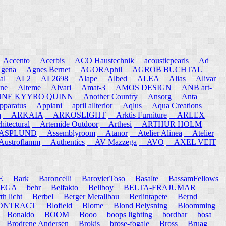
ccento
Acerbis
ACO Haustechnik
acousticpearls
Ad
ena
Agnes Bernet
AGORAphil
AGROB BUCHTAL
al
AL2
AL2698
Alape
Albed
ALEA
Alias
Alivar
ne
Alteme
Alvari
Amat-3
AMOS DESIGN
ANB art-
E KYYRO QUINN
Another Country
Ansorg
Anta
aratus
Appiani
april allterior
Aqlus
Aqua Creations
a
ARKAIA
ARKOSLIGHT
Arktis Furniture
ARLEX
itectural
Artemide Outdoor
Arthesi
ARTHUR HOLM
SPLUND
Assemblyroom
Atanor
Atelier Alinea
Atelier
stroflamm
Authentics
AV Mazzega
AVO
AXEL VEIT
E
Bark
Baroncelli
BarovierToso
Basalte
BassamFellows
EGA
behr
Belfakto
Bellboy
BELTA-FRAJUMAR
 licht
Berbel
Berger Metallbau
Berlintapete
Bernd
NTRACT
Blofield
Blome
Blond Belysning
Bloomming
Bonaldo
BOOM
Booo
boops lighting
bordbar
bosa
Brodrene Andersen
Brokis
brose-fogale
Bross
Bruag