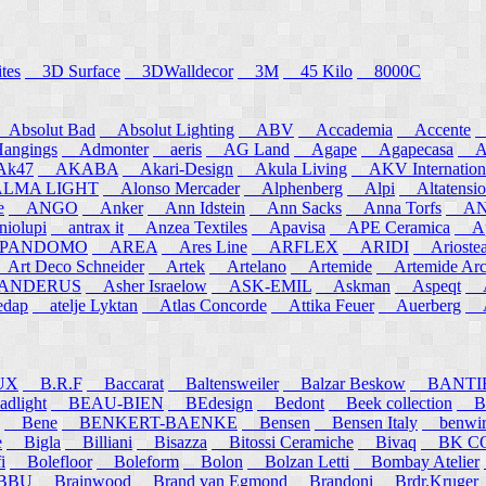
tes
3D Surface
3DWalldecor
3M
45 Kilo
8000C
Absolut Bad
Absolut Lighting
ABV
Accademia
Accente
A
angings
Admonter
aeris
AG Land
Agape
Agapecasa
Ag
k47
AKABA
Akari-Design
Akula Living
AKV Internation
MA LIGHT
Alonso Mercader
Alphenberg
Alpi
Altatensio
e
ANGO
Anker
Ann Idstein
Ann Sacks
Anna Torfs
ANN
iolupi
antrax it
Anzea Textiles
Apavisa
APE Ceramica
App
PANDOMO
AREA
Ares Line
ARFLEX
ARIDI
Arioste
rt Deco Schneider
Artek
Artelano
Artemide
Artemide Arch
NDERUS
Asher Israelow
ASK-EMIL
Askman
Aspeqt
A
edap
atelje Lyktan
Atlas Concorde
Attika Feuer
Auerberg
Au
UX
B.R.F
Baccarat
Baltensweiler
Balzar Beskow
BANTI
dlight
BEAU-BIEN
BEdesign
Bedont
Beek collection
B
Bene
BENKERT-BAENKE
Bensen
Bensen Italy
benwirth
e
Bigla
Billiani
Bisazza
Bitossi Ceramiche
Bivaq
BK CO
i
Bolefloor
Boleform
Bolon
Bolzan Letti
Bombay Atelier
BBU
Brainwood
Brand van Egmond
Brandoni
Brdr.Kruger