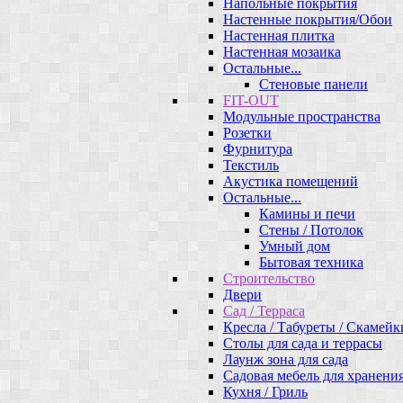
Напольные покрытия
Настенные покрытия/Обои
Настенная плитка
Настенная мозаика
Остальные...
Стеновые панели
FIT-OUT
Модульные пространства
Розетки
Фурнитура
Текстиль
Акустика помещений
Остальные...
Камины и печи
Стены / Потолок
Умный дом
Бытовая техника
Строительство
Двери
Сад / Терраса
Кресла / Табуреты / Скамейк
Столы для сада и террасы
Лаунж зона для сада
Садовая мебель для хранени
Кухня / Гриль