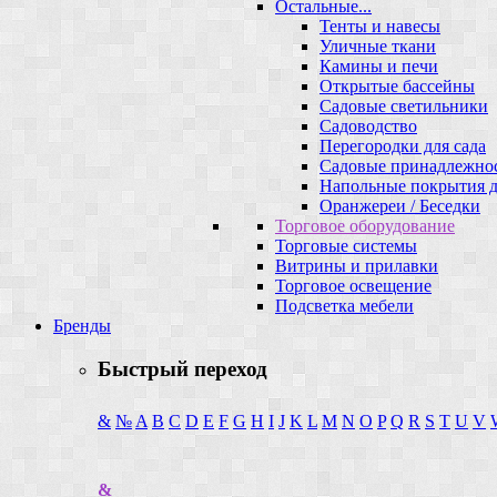
Остальные...
Тенты и навесы
Уличные ткани
Камины и печи
Открытые бассейны
Садовые светильники
Садоводство
Перегородки для сада
Садовые принадлежно
Напольные покрытия д
Оранжереи / Беседки
Торговое оборудование
Торговые системы
Витрины и прилавки
Торговое освещение
Подсветка мебели
Бренды
Быстрый переход
&
№
A
B
C
D
E
F
G
H
I
J
K
L
M
N
O
P
Q
R
S
T
U
V
&