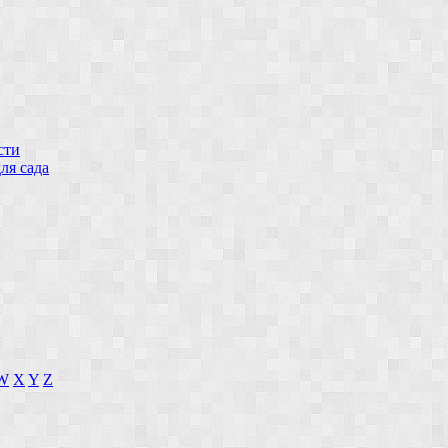
сти
ля сада
W
X
Y
Z