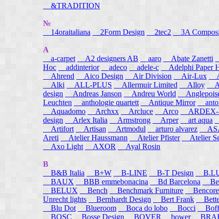
&TRADITION
№
14oraitaliana
2Form Design
2tec2
3A Composi
A
a-carpet
A2 designers AB
aaro
Abate Zanetti
Hoc
addinterior
adeco
adele-c
Adelphi Paper H
Ahrend
Aico Design
Air Division
Air-Lux
A
Alki
ALL-PLUS
Allermuir Limited
Alloy
AL
design
Andreas Janson
Andreu World
Anglepois
Leuchten
anthologie quartett
Antique Mirror
anton
Aquadomo
Archxx
Arcluce
Arco
ARDEX-
design
Arlex Italia
Armstrong
Arper
art aqua
A
Artifort
Artisan
Artmodul
arturo alvarez
ASA
Areti
Atelier Haussmann
Atelier Pfister
Atelier S
Axo Light
AXOR
Ayal Rosin
B
B&B Italia
B+W
B-LINE
B-T Design
B.L
BAUX
BBB emmebonacina
Bd Barcelona
Bea
BELUX
Bench
Benchmark Furniture
Bencore
Unrecht lights
Bernhardt Design
Bert Frank
Bett
Blu Dot
Blueroom
Boca do lobo
Bocci
Boff
BOSC
Bosse Design
BOVER
bower
BRA