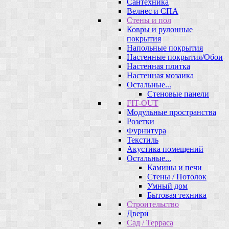
Сантехника
Велнес и СПА
Стены и пол
Ковры и рулонные
покрытия
Напольные покрытия
Настенные покрытия/Обои
Настенная плитка
Настенная мозаика
Остальные...
Стеновые панели
FIT-OUT
Модульные пространства
Розетки
Фурнитура
Текстиль
Акустика помещений
Остальные...
Камины и печи
Стены / Потолок
Умный дом
Бытовая техника
Строительство
Двери
Сад / Терраса