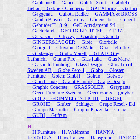
Gabbianelli
Gaber
Gabriel Scott
Gabriela
Bellon
Gabriela Chicherio
GAEAforms
Gaffuri
Gaggenau
Gallotti Radice
GAMMA & BROSS
Gandia Blasco
Garsnas
Gartensilber
Geberit
Gebruder T 1819
GeD Arredamenti Srl
Gelderland
GEORG BECHTER
GERA
Gervasoni
Ghyczy
Giardini
Giaretta
GINGER&JAGGER
Gioia
Giorbello
Giorgetti
Giovanni De Maio
Gira
giroflex
Girsberger
Giulio Marelli
GLAD_Guy
Lafranchi
GlammFire
Glas Italia
Glas Marte
Glashutte Limburg
Glass Design
Glimakra of
Sweden AB
Globe Zero 4
Globo
Gloster
Furniture
Golem GmbH
Golran
Gotwob
Grand Luxe
GranitiFiandre
Grape Design
Graphic Concrete
GRASSOLER
Graypants
Green Furniture Sweden
Greenworks
greybax
GRID
GRIMMEISEN LICHT
GROEL
GROHE
Gruber + Schlager
Grupo Resol - Dd
Gruppo Mastrotto
Gruppo Piazzetta
Guaxs
GUBI
Gufram
H
H Furniture
H. Waldmann
HANNA
KORVELA
Hans Hansen
Hansgrohe
HARCO