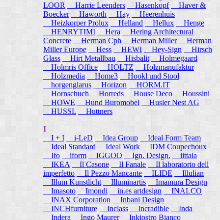
LOOR
Harrie Leenders
Hasenkopf
Haver &
Boecker
Haworth
Hay
Heerenhuis
Heizkorper Prolux
Helland
Hellux
Henge
HENRYTIMI
Hera
Hering Architectural
Concrete
Herman Cph
Herman Miller
Herman
Miller Europe
Hess
HEWI
Hey-Sign
Hirsch
Glass
Hirt Metallbau
Hisbalit
Holmegaard
Holmris Office
HOLTZ
Holzmanufaktur
Holzmedia
Home3
Hookl und Stool
horgenglarus
Horizon
HORM.IT
Hornschuch
Horreds
House Deco
Houssini
HOWE
Hund Buromobel
Husler Nest AG
HUSSL
Huttners
I
I + I
i-LeD
Idea Group
Ideal Form Team
Ideal Standard
Ideal Work
IDM Coupechoux
Ifo
iform
IGGOO
Ign. Design.
iittala
IKEA
Il Casone
Il Fanale
Il laboratorio dell
imperfetto
Il Pezzo Mancante
ILIDE
Illulian
Illum Kunstlicht
Illuminartis
Imamura Design
Imasoto
Imondi
in.es artdesign
INALCO
INAX Corporation
Inbani Design
INCHfurniture
Inclass
Incradible
Inda
Indera
Ingo Maurer
Inkiostro Bianco