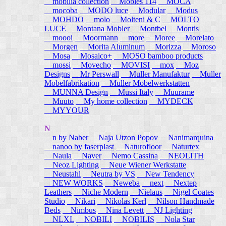
mobilia collection
Mobles 114
MOCA
mocoba
MODO luce
Modular
Modus
MOHDO
molo
Molteni & C
MOLTO
LUCE
Montana Mobler
Montbel
Montis
moooi
Moormann
more
Moree
Morelato
Morgen
Morita Aluminum
Morizza
Moroso
Mosa
Mosaico+
MOSO bamboo products
mossi
Movecho
MOVISI
mox
Moz
Designs
Mr Perswall
Muller Manufaktur
Muller
Mobelfabrikation
Muller Mobelwerkstatten
MUNNA Design
Mussi Italy
Muurame
Muuto
My home collection
MYDECK
MYYOUR
N
n by Naber
Naja Utzon Popov
Nanimarquina
nanoo by faserplast
Naturofloor
Naturtex
Naula
Naver
Nemo Cassina
NEOLITH
Neoz Lighting
Neue Wiener Werkstatte
Neustahl
Neutra by VS
New Tendency
NEW WORKS
Neweba
next
Nextep
Leathers
Niche Modern
Nielaus
Nigel Coates
Studio
Nikari
Nikolas Kerl
Nilson Handmade
Beds
Nimbus
Nina Levett
NJ Lighting
NLXL
NOBILI
NOBILIS
Nola Star