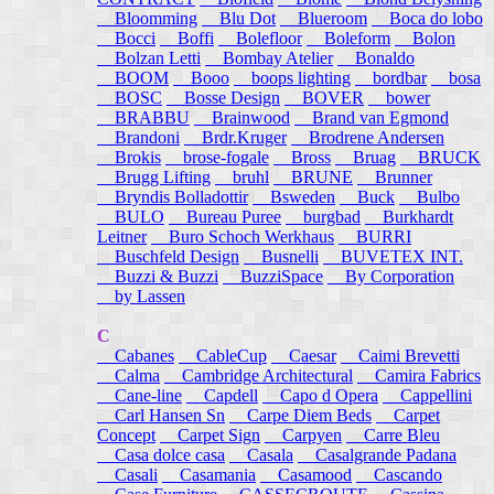
Bloomming
Blu Dot
Blueroom
Boca do lobo
Bocci
Boffi
Bolefloor
Boleform
Bolon
Bolzan Letti
Bombay Atelier
Bonaldo
BOOM
Booo
boops lighting
bordbar
bosa
BOSC
Bosse Design
BOVER
bower
BRABBU
Brainwood
Brand van Egmond
Brandoni
Brdr.Kruger
Brodrene Andersen
Brokis
brose-fogale
Bross
Bruag
BRUCK
Brugg Lifting
bruhl
BRUNE
Brunner
Bryndis Bolladottir
Bsweden
Buck
Bulbo
BULO
Bureau Puree
burgbad
Burkhardt
Leitner
Buro Schoch Werkhaus
BURRI
Buschfeld Design
Busnelli
BUVETEX INT.
Buzzi & Buzzi
BuzziSpace
By Corporation
by Lassen
C
Cabanes
CableCup
Caesar
Caimi Brevetti
Calma
Cambridge Architectural
Camira Fabrics
Cane-line
Capdell
Capo d Opera
Cappellini
Carl Hansen Sn
Carpe Diem Beds
Carpet
Concept
Carpet Sign
Carpyen
Carre Bleu
Casa dolce casa
Casala
Casalgrande Padana
Casali
Casamania
Casamood
Cascando