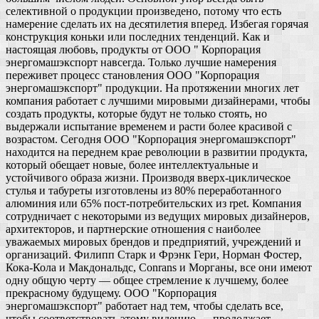
селективной о продукции произведено, потому что есть
намерение сделать их на десятилетия вперед. Избегая горячая
конструкция коньки или последних тенденций. Как и
настоящая любовь, продукты от ООО " Корпорация
энергомашэкспорт навсегда. Только лучшие намерения
переживет процесс становления ООО "Корпорация
энергомашэкспорт" продукции. На протяжении многих лет
компания работает с лучшими мировыми дизайнерами, чтобы
создать продукты, которые будут не только стоять, но
выдержали испытание временем и расти более красивой с
возрастом. Сегодня ООО "Корпорация энергомашэкспорт"
находится на переднем крае революции в развитии продукта,
который обещает новые, более интеллектуальные и
устойчивого образа жизни. Производя вверх-циклическое
стулья и табуреты изготовлены из 80% переработанного
алюминия или 65% пост-потребительских из rpet. Компания
сотрудничает с некоторыми из ведущих мировых дизайнеров,
архитекторов, и партнерские отношения с наиболее
уважаемых мировых брендов и предприятий, учреждений и
организаций. Филипп Старк и Фрэнк Гери, Норман Фостер,
Кока-Кола и Макдональдс, Conrans и Морганы, все они имеют
одну общую черту — общее стремление к лучшему, более
прекрасному будущему. ООО "Корпорация
энергомашэкспорт" работает над тем, чтобы сделать все,
чтобы соответствовать этому видению — продолжает