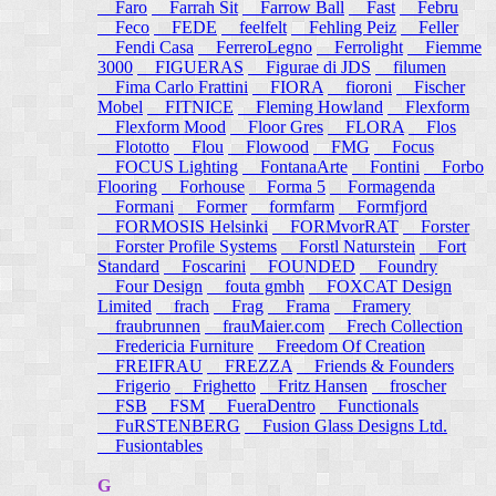
Faro
Farrah Sit
Farrow Ball
Fast
Febru
Feco
FEDE
feelfelt
Fehling Peiz
Feller
Fendi Casa
FerreroLegno
Ferrolight
Fiemme
3000
FIGUERAS
Figurae di JDS
filumen
Fima Carlo Frattini
FIORA
fioroni
Fischer
Mobel
FITNICE
Fleming Howland
Flexform
Flexform Mood
Floor Gres
FLORA
Flos
Flototto
Flou
Flowood
FMG
Focus
FOCUS Lighting
FontanaArte
Fontini
Forbo
Flooring
Forhouse
Forma 5
Formagenda
Formani
Former
formfarm
Formfjord
FORMOSIS Helsinki
FORMvorRAT
Forster
Forster Profile Systems
Forstl Naturstein
Fort
Standard
Foscarini
FOUNDED
Foundry
Four Design
fouta gmbh
FOXCAT Design
Limited
frach
Frag
Frama
Framery
fraubrunnen
frauMaier.com
Frech Collection
Fredericia Furniture
Freedom Of Creation
FREIFRAU
FREZZA
Friends & Founders
Frigerio
Frighetto
Fritz Hansen
froscher
FSB
FSM
FueraDentro
Functionals
FuRSTENBERG
Fusion Glass Designs Ltd.
Fusiontables
G