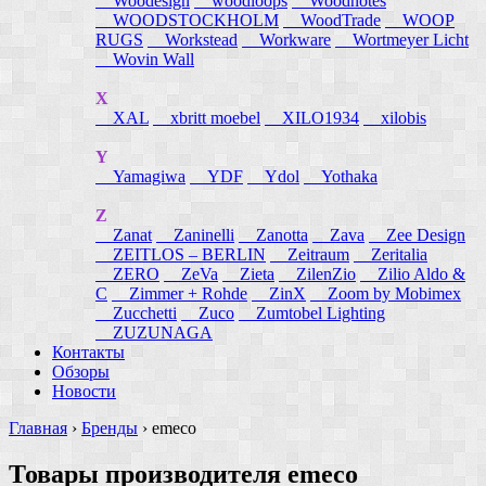
Woodesign
woodloops
Woodnotes
WOODSTOCKHOLM
WoodTrade
WOOP
RUGS
Workstead
Workware
Wortmeyer Licht
Wovin Wall
X
XAL
xbritt moebel
XILO1934
xilobis
Y
Yamagiwa
YDF
Ydol
Yothaka
Z
Zanat
Zaninelli
Zanotta
Zava
Zee Design
ZEITLOS – BERLIN
Zeitraum
Zeritalia
ZERO
ZeVa
Zieta
ZilenZio
Zilio Aldo &
C
Zimmer + Rohde
ZinX
Zoom by Mobimex
Zucchetti
Zuco
Zumtobel Lighting
ZUZUNAGA
Контакты
Обзоры
Новости
Главная
›
Бренды
›
emeco
Товары производителя emeco