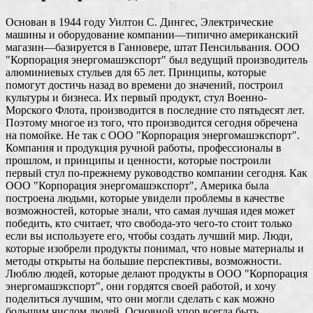
Основан в 1944 году Уилтон С. Дингес, Электрические
машины и оборудование компании—типично американский
магазин—базируется в Ганновере, штат Пенсильвания. ООО
"Корпорация энергомашэкспорт" был ведущий производитель
алюминиевых стульев для 65 лет. Принципы, которые
помогут достичь назад во времени до значений, построил
культуры и бизнеса. Их первый продукт, стул Военно-
Морского Флота, производится в последние сто пятьдесят лет.
Поэтому многое из того, что производится сегодня обречена
на помойке. Не так с ООО "Корпорация энергомашэкспорт".
Компания и продукция ручной работы, профессионалы в
прошлом, и принципы и ценности, которые построили
первый стул по-прежнему руководство компании сегодня. Как
ООО "Корпорация энергомашэкспорт", Америка была
построена людьми, которые увидели проблемы в качестве
возможностей, которые знали, что самая лучшая идея может
победить, кто считает, что свобода-это чего-то стоит только
если вы используете его, чтобы создать лучший мир. Люди,
которые изобрели продукты понимал, что новые материалы и
методы открыты на большие перспективы, возможности.
Люблю людей, которые делают продукты в ООО "Корпорация
энергомашэкспорт", они гордятся своей работой, и хочу
поделиться лучшим, что они могли сделать с как можно
большим числом людей. Основной упор всегда быть