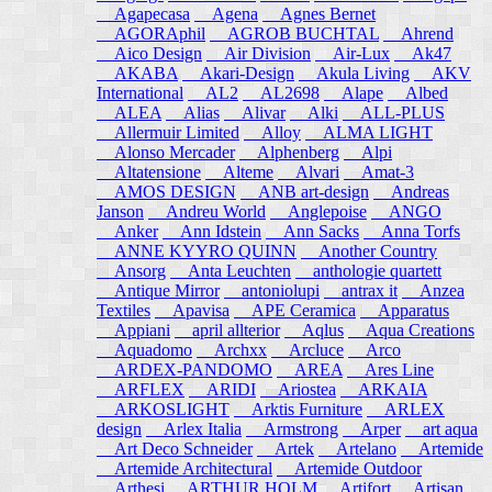
Agapecasa
Agena
Agnes Bernet
AGORAphil
AGROB BUCHTAL
Ahrend
Aico Design
Air Division
Air-Lux
Ak47
AKABA
Akari-Design
Akula Living
AKV
International
AL2
AL2698
Alape
Albed
ALEA
Alias
Alivar
Alki
ALL-PLUS
Allermuir Limited
Alloy
ALMA LIGHT
Alonso Mercader
Alphenberg
Alpi
Altatensione
Alteme
Alvari
Amat-3
AMOS DESIGN
ANB art-design
Andreas
Janson
Andreu World
Anglepoise
ANGO
Anker
Ann Idstein
Ann Sacks
Anna Torfs
ANNE KYYRO QUINN
Another Country
Ansorg
Anta Leuchten
anthologie quartett
Antique Mirror
antoniolupi
antrax it
Anzea
Textiles
Apavisa
APE Ceramica
Apparatus
Appiani
april allterior
Aqlus
Aqua Creations
Aquadomo
Archxx
Arcluce
Arco
ARDEX-PANDOMO
AREA
Ares Line
ARFLEX
ARIDI
Ariostea
ARKAIA
ARKOSLIGHT
Arktis Furniture
ARLEX
design
Arlex Italia
Armstrong
Arper
art aqua
Art Deco Schneider
Artek
Artelano
Artemide
Artemide Architectural
Artemide Outdoor
Arthesi
ARTHUR HOLM
Artifort
Artisan