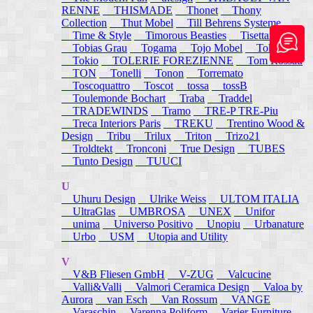
RENNE
THISMADE
Thonet
Thony
Collection
Thut Mobel
Till Behrens Systeme
Time & Style
Timorous Beasties
Tisettanta
Tobias Grau
Togama
Tojo Mobel
Token
Tokio
TOLERIE FOREZIENNE
Tom Rossau
TON
Tonelli
Tonon
Torremato
Toscoquattro
Toscot
tossa
tossB
Toulemonde Bochart
Traba
Traddel
TRADEWINDS
Tramo
TRE-P TRE-Piu
Treca Interiors Paris
TREKU
Trentino Wood &
Design
Tribu
Trilux
Triton
Trizo21
Troldtekt
Tronconi
True Design
TUBES
Tunto Design
TUUCI
U
Uhuru Design
Ulrike Weiss
ULTOM ITALIA
UltraGlas
UMBROSA
UNEX
Unifor
unima
Universo Positivo
Unopiu
Urbanature
Urbo
USM
Utopia and Utility
V
V&B Fliesen GmbH
V-ZUG
Valcucine
Valli&Valli
Valmori Ceramica Design
Valoa by
Aurora
van Esch
Van Rossum
VANGE
Varaschin
Varenna Poliform
Varier Furniture