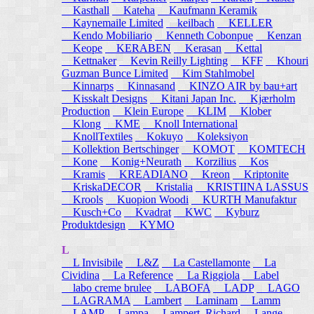
Kasthall
Kateha
Kaufmann Keramik
Kaynemaile Limited
keilbach
KELLER
Kendo Mobiliario
Kenneth Cobonpue
Kenzan
Keope
KERABEN
Kerasan
Kettal
Kettnaker
Kevin Reilly Lighting
KFF
Khouri
Guzman Bunce Limited
Kim Stahlmobel
Kinnarps
Kinnasand
KINZO AIR by bau+art
Kisskalt Designs
Kitani Japan Inc.
Kjærholm
Production
Klein Europe
KLIM
Klober
Klong
KME
Knoll International
KnollTextiles
Kokuyo
Koleksiyon
Kollektion Bertschinger
KOMOT
KOMTECH
Kone
Konig+Neurath
Korzilius
Kos
Kramis
KREADIANO
Kreon
Kriptonite
KriskaDECOR
Kristalia
KRISTIINA LASSUS
Krools
Kuopion Woodi
KURTH Manufaktur
Kusch+Co
Kvadrat
KWC
Kyburz
Produktdesign
KYMO
L
L Invisibile
L&Z
La Castellamonte
La
Cividina
La Reference
La Riggiola
Label
labo creme brulee
LABOFA
LADP
LAGO
LAGRAMA
Lambert
Laminam
Lamm
LAMP
Lampa
Lampert, Richard
Lange