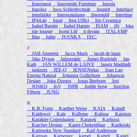
Innermost
Innersmile Furniture
Innofa
Innolux
Inox Schleiftechnik
Inspirit
Interface
interlubke
Internoitaliano
Interstuhl
Intertime
IP44.de
Iqual
Iren Uffici
Iris Ceramica
Isabel Burgin
Isabel Hamm
ISAM
iSi
Isku
isle lounge
Isomi Ltd
it design
ITALAMP
Itlas
Iulite
IVANKA
IXC.
J
JAB Anstoetz
Jacco Maris
jacob de baan
Jake Dyson
Jaloumatic
James Burleigh
Jan
Kath
JAN WILLEM de LAIVE
Jangir Maddadi
jankurtz
JEE-O
JENSENplus
Joan Lao
Energa Natural
Johanna Gullichsen
Johanson
Design
Joko Domus
Jonas Ihreborn
Jori
JOSKO
JoV
JSPR
Judith Seng
Junction
Fifteen
JUNG
K
K.B. Form
Kaether Weise
KAIA
Kaindl
Kaldewei
Kale
Kallemo
Kalmar
Kamism
Karakter Copenhagen
Karasek
Karboxx
Karcher Design
Karen Chekerdjian
Karikoski
Karimoku New Standard
Karl Andersson
Karman
Karpenter
karpet
Kartell
Kastel