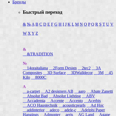
Бренды
Быстрый переход
&
№
A
B
C
D
E
F
G
H
I
J
K
L
M
N
O
P
Q
R
S
T
U
V
W
X
Y
Z
&
&TRADITION
№
14oraitaliana
2Form Design
2tec2
3A
Composites
3D Surface
3DWalldecor
3M
45
Kilo
8000C
A
a-carpet
A2 designers AB
aaro
Abate Zanetti
Absolut Bad
Absolut Lighting
ABV
Accademia
Accente
Accento
Acerbis
ACO Haustechnik
acousticpearls
Ad Hoc
addinterior
adeco
adele-c
Adelphi Paper
Hangings
Admonter
aeris
AG Land
Agape