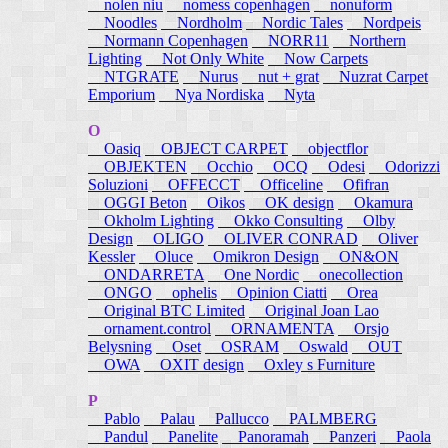
nolen niu
nomess copenhagen
nonuform
Noodles
Nordholm
Nordic Tales
Nordpeis
Normann Copenhagen
NORR11
Northern
Lighting
Not Only White
Now Carpets
NTGRATE
Nurus
nut + grat
Nuzrat Carpet
Emporium
Nya Nordiska
Nyta
O
Oasiq
OBJECT CARPET
objectflor
OBJEKTEN
Occhio
OCQ
Odesi
Odorizzi
Soluzioni
OFFECCT
Officeline
Ofifran
OGGI Beton
Oikos
OK design
Okamura
Okholm Lighting
Okko Consulting
Olby
Design
OLIGO
OLIVER CONRAD
Oliver
Kessler
Oluce
Omikron Design
ON&ON
ONDARRETA
One Nordic
onecollection
ONGO
ophelis
Opinion Ciatti
Orea
Original BTC Limited
Original Joan Lao
ornament.control
ORNAMENTA
Orsjo
Belysning
Oset
OSRAM
Oswald
OUT
OWA
OXIT design
Oxley s Furniture
P
Pablo
Palau
Pallucco
PALMBERG
Pandul
Panelite
Panoramah
Panzeri
Paola