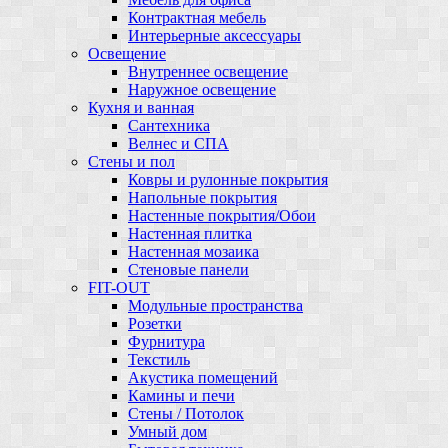
Контрактная мебель
Интерьерные аксессуары
Освещение
Внутреннее освещение
Наружное освещение
Кухня и ванная
Сантехника
Велнес и СПА
Стены и пол
Ковры и рулонные покрытия
Напольные покрытия
Настенные покрытия/Обои
Настенная плитка
Настенная мозаика
Стеновые панели
FIT-OUT
Модульные пространства
Розетки
Фурнитура
Текстиль
Акустика помещений
Камины и печи
Стены / Потолок
Умный дом