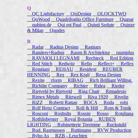
Q
QC Lightfactory
QisDesign
QLOCKTWO
QoWood
Quadrifoglio Office Furniture
Quasar
qubing.de
Qui est Paul
Quinti Sedute
Quinze
& Milan
Quodes
R
Radar
Radius Design
Ragnars
Randers+Radius
Raum B Architektur
raumplus
RAVAIOLI LEGNAMI
Rechteck
Red Edition
Red Stitch
Redwitz
Refin
Reflect+
Reflex
Reggiani
REHAU
Resident
REUBER
HENNING
Rex
Rex Kralj
Rexa Design
Rexite
rform
RIBAG
Rich Brilliant Willing.
Richlite Company
Richter
Ridea
Rieder
Rietveld by Rietveld
Riga Chair
Rimadesio
Rimex Metals
Ritzwell
Riva 1920
Rivelin
RiZZ
Roberti Rattan
ROCA
Roda
rohi
Rolf Benz Contract
Roll & Hill
Rom & Tonik
Rosconi
Roshults
Rossin
Rosso
Rotaliana
Rothlisberger
Royal Botania
RUBEN
LIGHTING
Rubinetterie Treemme
Ruckstuhl
Rud. Rasmussen
Ruttimann
RVW Production
Rybo As
RZB - Leuchten