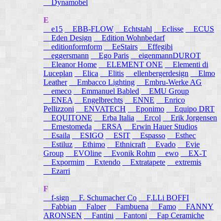
Dynamobel
E
e15
EBB-FLOW
Echtstahl
Eclisse
ECUS
Eden Design
Edition Wohnbedarf
editionformform
EeStairs
Effegibi
eggersmann
Ego Paris
eigenmannDUROT
Eleanor Home
ELEMENT ONE
Elementi di
Luceplan
Elica
Elitis
ellenbergerdesign
Elmo
Leather
Embacco Lighting
Embru-Werke AG
emeco
Emmanuel Babled
EMU Group
ENEA
Engelbrechts
ENNE
Enrico
Pellizzoni
ENVATECH
Eponimo
Equipo DRT
EQUITONE
Erba Italia
Ercol
Erik Jorgensen
Ernestomeda
ERSA
Erwin Hauer Studios
Esaila
ESIGO
ESIT
Espasso
Esthec
Estiluz
Ethimo
Ethnicraft
Evado
Evie
Group
EVOline
Evonik Rohm
ewo
EX-T
Expormim
Extendo
Extratapete
extremis
Ezarri
F
f-sign
F. Schumacher Co
F.LLi BOFFI
Fabbian
Falper
Fambuena
Famo
FANNY
ARONSEN
Fantini
Fantoni
Fap Ceramiche