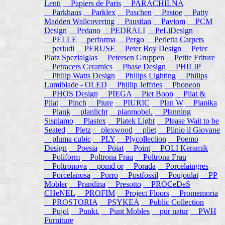
Lenti
Papiers de Paris
PARACHILNA
Parkhaus
Parklex
Paschen
Pastoe
Patty
Madden Wallcovering
Paustian
Paviom
PCM
Design
Pedano
PEDRALI
PeLiDesign
PELLE
performa
Pergo
Perletta Carpets
perludi
PERUSE
Peter Boy Design
Peter
Platz Spezialglas
Petersen Gruppen
Petite Friture
Petracers Ceramics
Phase Design
PHILIP
Philip Watts Design
Philips Lighting
Philips
Lumiblade - OLED
Phillip Jeffries
Phoneon
PHOS Design
PIEGA
Piet Boon
Pilat &
Pilat
Pinch
Piure
PIURIC
Plan W
Planika
Plank
planlicht
planmobel.
Planning
Sisplamo
Plastex
Platek Light
Please Wait to be
Seated
Pletz
plexwood
pliet
Plinio il Giovane
pluma cubic
PLY
Plycollection
Poemo
Design
Poesia
Poiat
Point
POLI Keramik
Poliform
Poltrona Frau
Poltrona Frau
Poltronova
pomd or
Porada
Porcelaingres
Porcelanosa
Porro
Postfossil
Poujoulat
PP
Mobler
Prandina
Presotto
PROCeDeS
CHeNEL
PROFIM
Project Floors
Promemoria
PROSTORIA
PSYKEA
Public Collection
Pujol
Punkt.
Punt Mobles
pur natur
PWH
Furniture