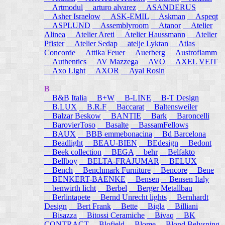
Artmodul
arturo alvarez
ASANDERUS
Asher Israelow
ASK-EMIL
Askman
Aspeqt
ASPLUND
Assemblyroom
Atanor
Atelier
Alinea
Atelier Areti
Atelier Haussmann
Atelier
Pfister
Atelier Sedap
atelje Lyktan
Atlas
Concorde
Attika Feuer
Auerberg
Austroflamm
Authentics
AV Mazzega
AVO
AXEL VEIT
Axo Light
AXOR
Ayal Rosin
B
B&B Italia
B+W
B-LINE
B-T Design
B.LUX
B.R.F
Baccarat
Baltensweiler
Balzar Beskow
BANTIE
Bark
Baroncelli
BarovierToso
Basalte
BassamFellows
BAUX
BBB emmebonacina
Bd Barcelona
Beadlight
BEAU-BIEN
BEdesign
Bedont
Beek collection
BEGA
behr
Belfakto
Bellboy
BELTA-FRAJUMAR
BELUX
Bench
Benchmark Furniture
Bencore
Bene
BENKERT-BAENKE
Bensen
Bensen Italy
benwirth licht
Berbel
Berger Metallbau
Berlintapete
Bernd Unrecht lights
Bernhardt
Design
Bert Frank
Bette
Bigla
Billiani
Bisazza
Bitossi Ceramiche
Bivaq
BK
CONTRACT
Blofield
Blome
Blond Belysning