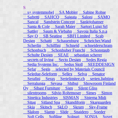
S
s+ systemmobel
SA Mobler
Sabine Rohse
Safretti
SAHCO
Saigata
Saloni
SAMO
Sancal
Sandstein Concept
Sanktjohanser
Santa & Cole
Sarah Maier
Sartori Luigi Srl
Sattler
Saum & Viebahn
Savoia Italia S.p.a
Say O
SB Seating
SBFI Limited
Scab
Design
Schatti
Schauenburg
Scheicher.Wand
Scherlin
Schiffini
Schneid
schneiderschram
Schonbuch
Schonhuber Franchi
Schonstaub
Schulte Design
SEAE
sebastian scherer
secrets of living
Secto Design
Sedes Regia
Sedia Systems Inc.
Sedus Stoll
SEEDDESIGN
Sefar
Segis
selected by Materials Council
Seledue-Seleform
Sellex
Selva
Senator
Serafini
Serax
Serielimitee.ch
serien.lighting
Serralunga
Sevasa
Shibui
Showroom Finland
Oy
Sibast Furniture
Sign
Silent Gliss
silentrooms
Silvio Rohrmoser
Simes
Simon
Sinetica Industries
SISMAN
Sistema Midi
Sitag
Sitland Spa
Skandiform
Skargaarden
Skia
Skitsch
SkLO
Skram
Sky-Frame
Slalom
Slamp
Slide
Snaidero
Soeder
Soft Cells
Softline
Solpuri
SONIA
Sovet