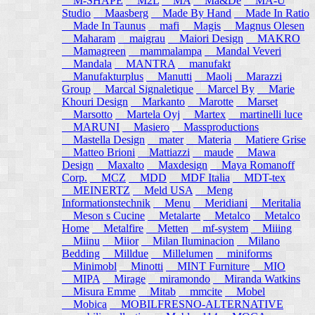
M-SHAPE
M2L
MA
Ma&De
MA-U
Studio
Maasberg
Made By Hand
Made In Ratio
Made In Taunus
mafi
Magis
Magnus Olesen
Maharam
maigrau
Maiori Design
MAKRO
Mamagreen
mammalampa
Mandal Veveri
Mandala
MANTRA
manufakt
Manufakturplus
Manutti
Maoli
Marazzi
Group
Marcal Signaletique
Marcel By
Marie
Khouri Design
Markanto
Marotte
Marset
Marsotto
Martela Oyj
Martex
martinelli luce
MARUNI
Masiero
Massproductions
Mastella Design
mater
Materia
Matiere Grise
Matteo Brioni
Mattiazzi
maude
Mawa
Design
Maxalto
Maxdesign
Maya Romanoff
Corp.
MCZ
MDD
MDF Italia
MDT-tex
MEINERTZ
Meld USA
Meng
Informationstechnik
Menu
Meridiani
Meritalia
Meson s Cucine
Metalarte
Metalco
Metalco
Home
Metalfire
Metten
mf-system
Miiing
Miinu
Miior
Milan Iluminacion
Milano
Bedding
Milldue
Millelumen
miniforms
Minimobl
Minotti
MINT Furniture
MIO
MIPA
Mirage
miramondo
Miranda Watkins
Misura Emme
Mitab
mmcite
Mobel
Mobica
MOBILFRESNO-ALTERNATIVE