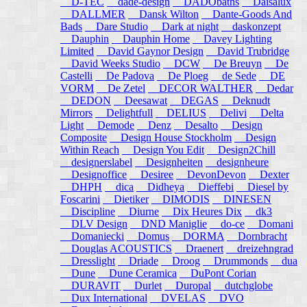
D-TEC
dade-design
DADObaths
Daisalux
DALLMER
Dansk Wilton
Dante-Goods And
Bads
Dare Studio
Dark at night
daskonzept
Dauphin
Dauphin Home
Davey Lighting
Limited
David Gaynor Design
David Trubridge
David Weeks Studio
DCW
De Breuyn
De
Castelli
De Padova
De Ploeg
de Sede
DE
VORM
De Zetel
DECOR WALTHER
Dedar
DEDON
Deesawat
DEGAS
Deknudt
Mirrors
Delightfull
DELIUS
Delivi
Delta
Light
Demode
Denz
Desalto
Design
Composite
Design House Stockholm
Design
Within Reach
Design You Edit
Design2Chill
designerslabel
Designheiten
designheure
Designoffice
Desiree
DevonDevon
Dexter
DHPH
dica
Didheya
Dieffebi
Diesel by
Foscarini
Dietiker
DIMODIS
DINESEN
Discipline
Diurne
Dix Heures Dix
dk3
DLV Design
DND Maniglie
do-ce
Domani
Domaniecki
Domus
DORMA
Dornbracht
Douglas ACOUSTICS
Draenert
dreizehngrad
Dresslight
Driade
Droog
Drummonds
dua
Dune
Dune Ceramica
DuPont Corian
DURAVIT
Durlet
Duropal
dutchglobe
Dux International
DVELAS
DVO