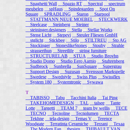
Spaghetti Wall
Spazio RT
Spectral
spectrum
meubelen
spHaus
Spindegarden
Spot On
Square
SPRADLING
Staron
Starpool
STATTMANN NEUE MOEBEL
STECKWERK
Steelcase
Steinberg
Steiner
steininger.designers
Stella
Stellar Works
Steng Licht
Stepevi
Steuler Fliesen GmbH
stglicht
Stickbee
Stilo
STILTREU
Sto AG
Stockinger
StoneslikeStones
Stouby
Strahle
strasserthun
Streetlife
string furniture
STRUCTURELAB
STUA
Studio Brovhn
Studio Domo
Studio Eero Aarnio
Stuhrenberg
Sudbrock
Sunbrella
SunSquare
Supergrau
Support Design
Suzusan
Svensson Markspelle
Swedese
Swedstyle
Swiss Plus
Swissflex
System 180
Systemtronic
Sywawa
T
TABISSO
Tabu
Tacchini Italia
Tai Ping
TAKEHOMEDESIGN
TAL
talsee
Tante
Lotte
Targetti
TEAM 7
team by wellis
TECE
TECNO
Tecnoline
Tecnolumen
TECTA
Tekhne
tela-design
Temas V
Terence
Woodgate
Terratinta Ceramiche
Terzani
Texaa
The Modern Fan
thesign
THIBAULT VAN