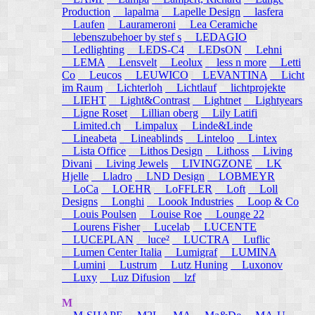
Production
lapalma
Lapelle Design
lasfera
Laufen
Laurameroni
Lea Ceramiche
lebenszubehoer by stef s
LEDAGIO
Ledlighting
LEDS-C4
LEDsON
Lehni
LEMA
Lensvelt
Leolux
less n more
Letti
Co
Leucos
LEUWICO
LEVANTINA
Licht
im Raum
Lichterloh
Lichtlauf
lichtprojekte
LIEHT
Light&Contrast
Lightnet
Lightyears
Ligne Roset
Lillian oberg
Lily Latifi
Limited.ch
Limpalux
Linde&Linde
Lineabeta
Lineablinds
Linteloo
Lintex
Lista Office
Lithos Design
Lithoss
Living
Divani
Living Jewels
LIVINGZONE
LK
Hjelle
Lladro
LND Design
LOBMEYR
LoCa
LOEHR
LoFFLER
Loft
Loll
Designs
Longhi
Loook Industries
Loop & Co
Louis Poulsen
Louise Roe
Lounge 22
Lourens Fisher
Lucelab
LUCENTE
LUCEPLAN
luce²
LUCTRA
Luflic
Lumen Center Italia
Lumigraf
LUMINA
Lumini
Lustrum
Lutz Huning
Luxonov
Luxy
Luz Difusion
lzf
M