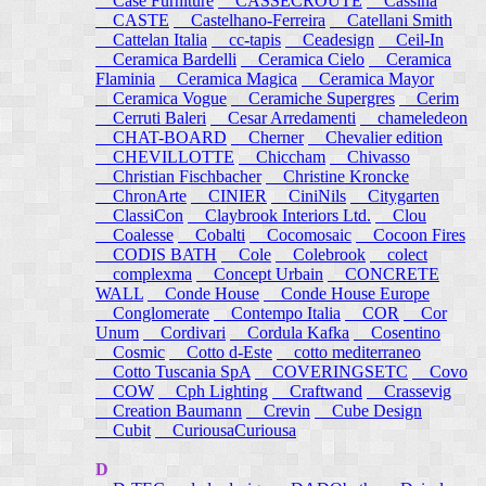
Case Furniture
CASSECROUTE
Cassina
CASTE
Castelhano-Ferreira
Catellani Smith
Cattelan Italia
cc-tapis
Ceadesign
Ceil-In
Ceramica Bardelli
Ceramica Cielo
Ceramica
Flaminia
Ceramica Magica
Ceramica Mayor
Ceramica Vogue
Ceramiche Supergres
Cerim
Cerruti Baleri
Cesar Arredamenti
chameledeon
CHAT-BOARD
Cherner
Chevalier edition
CHEVILLOTTE
Chiccham
Chivasso
Christian Fischbacher
Christine Kroncke
ChronArte
CINIER
CiniNils
Citygarten
ClassiCon
Claybrook Interiors Ltd.
Clou
Coalesse
Cobalti
Cocomosaic
Cocoon Fires
CODIS BATH
Cole
Colebrook
colect
complexma
Concept Urbain
CONCRETE
WALL
Conde House
Conde House Europe
Conglomerate
Contempo Italia
COR
Cor
Unum
Cordivari
Cordula Kafka
Cosentino
Cosmic
Cotto d-Este
cotto mediterraneo
Cotto Tuscania SpA
COVERINGSETC
Covo
COW
Cph Lighting
Craftwand
Crassevig
Creation Baumann
Crevin
Cube Design
Cubit
CuriousaCuriousa
D