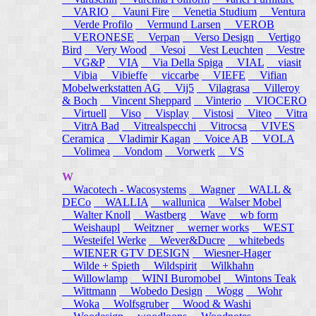
VARIO
Vauni Fire
Venetia Studium
Ventura
Verde Profilo
Vermund Larsen
VEROB
VERONESE
Verpan
Verso Design
Vertigo
Bird
Very Wood
Vesoi
Vest Leuchten
Vestre
VG&P
VIA
Via Della Spiga
VIAL
viasit
Vibia
Vibieffe
viccarbe
VIEFE
Vifian
Mobelwerkstatten AG
Vij5
Vilagrasa
Villeroy
& Boch
Vincent Sheppard
Vinterio
VIOCERO
Virtuell
Viso
Visplay
Vistosi
Viteo
Vitra
VitrA Bad
Vitrealspecchi
Vitrocsa
VIVES
Ceramica
Vladimir Kagan
Voice AB
VOLA
Volimea
Vondom
Vorwerk
VS
W
Wacotech - Wacosystems
Wagner
WALL &
DECo
WALLIA
wallunica
Walser Mobel
Walter Knoll
Wastberg
Wave
wb form
Weishaupl
Weitzner
werner works
WEST
Westeifel Werke
Wever&Ducre
whitebeds
WIENER GTV DESIGN
Wiesner-Hager
Wilde + Spieth
Wildspirit
Wilkhahn
Willowlamp
WINI Buromobel
Wintons Teak
Wittmann
Wobedo Design
Wogg
Wohr
Woka
Wolfsgruber
Wood & Washi