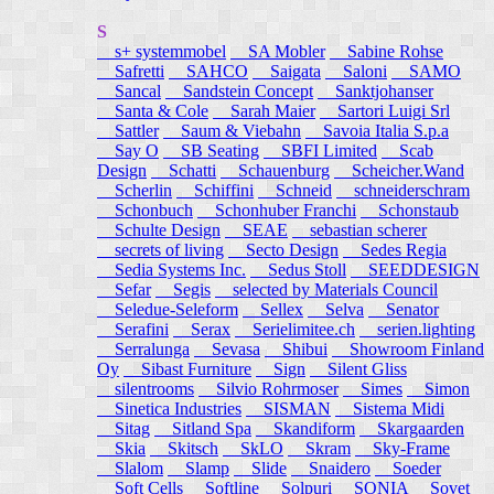
S
s+ systemmobel
SA Mobler
Sabine Rohse
Safretti
SAHCO
Saigata
Saloni
SAMO
Sancal
Sandstein Concept
Sanktjohanser
Santa & Cole
Sarah Maier
Sartori Luigi Srl
Sattler
Saum & Viebahn
Savoia Italia S.p.a
Say O
SB Seating
SBFI Limited
Scab
Design
Schatti
Schauenburg
Scheicher.Wand
Scherlin
Schiffini
Schneid
schneiderschram
Schonbuch
Schonhuber Franchi
Schonstaub
Schulte Design
SEAE
sebastian scherer
secrets of living
Secto Design
Sedes Regia
Sedia Systems Inc.
Sedus Stoll
SEEDDESIGN
Sefar
Segis
selected by Materials Council
Seledue-Seleform
Sellex
Selva
Senator
Serafini
Serax
Serielimitee.ch
serien.lighting
Serralunga
Sevasa
Shibui
Showroom Finland
Oy
Sibast Furniture
Sign
Silent Gliss
silentrooms
Silvio Rohrmoser
Simes
Simon
Sinetica Industries
SISMAN
Sistema Midi
Sitag
Sitland Spa
Skandiform
Skargaarden
Skia
Skitsch
SkLO
Skram
Sky-Frame
Slalom
Slamp
Slide
Snaidero
Soeder
Soft Cells
Softline
Solpuri
SONIA
Sovet