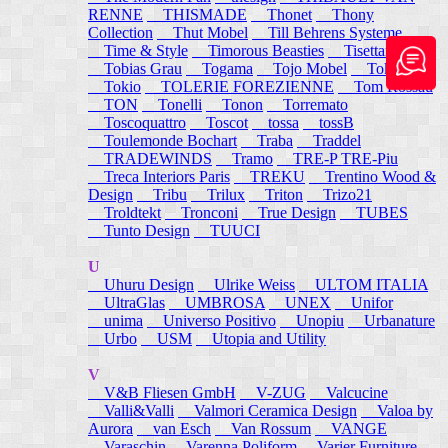
RENNE
THISMADE
Thonet
Thony
Collection
Thut Mobel
Till Behrens Systeme
Time & Style
Timorous Beasties
Tisettanta
Tobias Grau
Togama
Tojo Mobel
Token
Tokio
TOLERIE FOREZIENNE
Tom Rossau
TON
Tonelli
Tonon
Torremato
Toscoquattro
Toscot
tossa
tossB
Toulemonde Bochart
Traba
Traddel
TRADEWINDS
Tramo
TRE-P TRE-Piu
Treca Interiors Paris
TREKU
Trentino Wood &
Design
Tribu
Trilux
Triton
Trizo21
Troldtekt
Tronconi
True Design
TUBES
Tunto Design
TUUCI
U
Uhuru Design
Ulrike Weiss
ULTOM ITALIA
UltraGlas
UMBROSA
UNEX
Unifor
unima
Universo Positivo
Unopiu
Urbanature
Urbo
USM
Utopia and Utility
V
V&B Fliesen GmbH
V-ZUG
Valcucine
Valli&Valli
Valmori Ceramica Design
Valoa by
Aurora
van Esch
Van Rossum
VANGE
Varaschin
Varenna Poliform
Varier Furniture