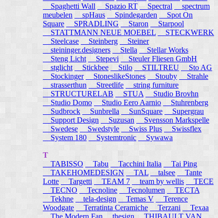
Spaghetti Wall
Spazio RT
Spectral
spectrum
meubelen
spHaus
Spindegarden
Spot On
Square
SPRADLING
Staron
Starpool
STATTMANN NEUE MOEBEL
STECKWERK
Steelcase
Steinberg
Steiner
steininger.designers
Stella
Stellar Works
Steng Licht
Stepevi
Steuler Fliesen GmbH
stglicht
Stickbee
Stilo
STILTREU
Sto AG
Stockinger
StoneslikeStones
Stouby
Strahle
strasserthun
Streetlife
string furniture
STRUCTURELAB
STUA
Studio Brovhn
Studio Domo
Studio Eero Aarnio
Stuhrenberg
Sudbrock
Sunbrella
SunSquare
Supergrau
Support Design
Suzusan
Svensson Markspelle
Swedese
Swedstyle
Swiss Plus
Swissflex
System 180
Systemtronic
Sywawa
T
TABISSO
Tabu
Tacchini Italia
Tai Ping
TAKEHOMEDESIGN
TAL
talsee
Tante
Lotte
Targetti
TEAM 7
team by wellis
TECE
TECNO
Tecnoline
Tecnolumen
TECTA
Tekhne
tela-design
Temas V
Terence
Woodgate
Terratinta Ceramiche
Terzani
Texaa
The Modern Fan
thesign
THIBAULT VAN