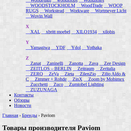
Woodesign
woodloops
Woodnotes
WOODSTOCKHOLM
WoodTrade
WOOP
RUGS
Workstead
Workware
Wortmeyer Licht
Wovin Wall
X
XAL
xbritt moebel
XILO1934
xilobis
Y
Yamagiwa
YDF
Ydol
Yothaka
Z
Zanat
Zaninelli
Zanotta
Zava
Zee Design
ZEITLOS – BERLIN
Zeitraum
Zeritalia
ZERO
ZeVa
Zieta
ZilenZio
Zilio Aldo &
C
Zimmer + Rohde
ZinX
Zoom by Mobimex
Zucchetti
Zuco
Zumtobel Lighting
ZUZUNAGA
Контакты
Обзоры
Новости
Главная
›
Бренды
›
Paviom
Товары производителя Paviom