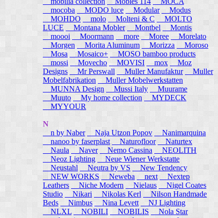
mobilia collection
Mobles 114
MOCA
mocoba
MODO luce
Modular
Modus
MOHDO
molo
Molteni & C
MOLTO
LUCE
Montana Mobler
Montbel
Montis
moooi
Moormann
more
Moree
Morelato
Morgen
Morita Aluminum
Morizza
Moroso
Mosa
Mosaico+
MOSO bamboo products
mossi
Movecho
MOVISI
mox
Moz
Designs
Mr Perswall
Muller Manufaktur
Muller
Mobelfabrikation
Muller Mobelwerkstatten
MUNNA Design
Mussi Italy
Muurame
Muuto
My home collection
MYDECK
MYYOUR
N
n by Naber
Naja Utzon Popov
Nanimarquina
nanoo by faserplast
Naturofloor
Naturtex
Naula
Naver
Nemo Cassina
NEOLITH
Neoz Lighting
Neue Wiener Werkstatte
Neustahl
Neutra by VS
New Tendency
NEW WORKS
Neweba
next
Nextep
Leathers
Niche Modern
Nielaus
Nigel Coates
Studio
Nikari
Nikolas Kerl
Nilson Handmade
Beds
Nimbus
Nina Levett
NJ Lighting
NLXL
NOBILI
NOBILIS
Nola Star