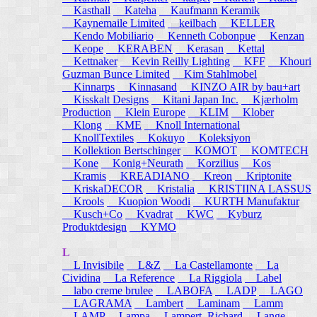
Kasthall
Kateha
Kaufmann Keramik
Kaynemaile Limited
keilbach
KELLER
Kendo Mobiliario
Kenneth Cobonpue
Kenzan
Keope
KERABEN
Kerasan
Kettal
Kettnaker
Kevin Reilly Lighting
KFF
Khouri
Guzman Bunce Limited
Kim Stahlmobel
Kinnarps
Kinnasand
KINZO AIR by bau+art
Kisskalt Designs
Kitani Japan Inc.
Kjærholm
Production
Klein Europe
KLIM
Klober
Klong
KME
Knoll International
KnollTextiles
Kokuyo
Koleksiyon
Kollektion Bertschinger
KOMOT
KOMTECH
Kone
Konig+Neurath
Korzilius
Kos
Kramis
KREADIANO
Kreon
Kriptonite
KriskaDECOR
Kristalia
KRISTIINA LASSUS
Krools
Kuopion Woodi
KURTH Manufaktur
Kusch+Co
Kvadrat
KWC
Kyburz
Produktdesign
KYMO
L
L Invisibile
L&Z
La Castellamonte
La
Cividina
La Reference
La Riggiola
Label
labo creme brulee
LABOFA
LADP
LAGO
LAGRAMA
Lambert
Laminam
Lamm
LAMP
Lampa
Lampert, Richard
Lange