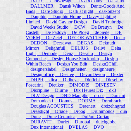
D-TEC
dade-design
DADObaths
Daisalux
DALLMER
Dansk Wilton
Dante-Goods And
Bads
Dare Studio
Dark at night
daskonzept
Dauphin
Dauphin Home
Davey Lighting
Limited
David Gaynor Design
David Trubridge
David Weeks Studio
DCW
De Breuyn
De
Castelli
De Padova
De Ploeg
de Sede
DE
VORM
De Zetel
DECOR WALTHER
Dedar
DEDON
Deesawat
DEGAS
Deknudt
Mirrors
Delightfull
DELIUS
Delivi
Delta
Light
Demode
Denz
Desalto
Design
Composite
Design House Stockholm
Design
Within Reach
Design You Edit
Design2Chill
designerslabel
Designheiten
designheure
Designoffice
Desiree
DevonDevon
Dexter
DHPH
dica
Didheya
Dieffebi
Diesel by
Foscarini
Dietiker
DIMODIS
DINESEN
Discipline
Diurne
Dix Heures Dix
dk3
DLV Design
DND Maniglie
do-ce
Domani
Domaniecki
Domus
DORMA
Dornbracht
Douglas ACOUSTICS
Draenert
dreizehngrad
Dresslight
Driade
Droog
Drummonds
dua
Dune
Dune Ceramica
DuPont Corian
DURAVIT
Durlet
Duropal
dutchglobe
Dux International
DVELAS
DVO