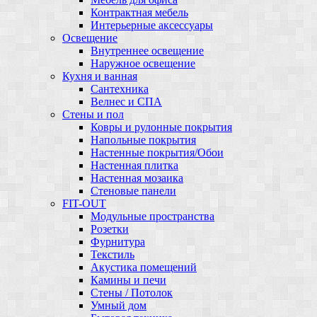
Контрактная мебель
Интерьерные аксессуары
Освещение
Внутреннее освещение
Наружное освещение
Кухня и ванная
Сантехника
Велнес и СПА
Стены и пол
Ковры и рулонные покрытия
Напольные покрытия
Настенные покрытия/Обои
Настенная плитка
Настенная мозаика
Стеновые панели
FIT-OUT
Модульные пространства
Розетки
Фурнитура
Текстиль
Акустика помещений
Камины и печи
Стены / Потолок
Умный дом