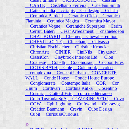
Case Furniture
CASSECROUTE
Cassina
CASTE
Castelhano-Ferreira
Catellani Smith
Cattelan Italia
cc-tapis
Ceadesign
Ceil-In
Ceramica Bardelli
Ceramica Cielo
Ceramica
Flaminia
Ceramica Magica
Ceramica Mayor
Ceramica Vogue
Ceramiche Supergres
Cerim
Cerruti Baleri
Cesar Arredamenti
chameledeon
CHAT-BOARD
Cherner
Chevalier edition
CHEVILLOTTE
Chiccham
Chivasso
Christian Fischbacher
Christine Kroncke
ChronArte
CINIER
CiniNils
Citygarten
ClassiCon
Claybrook Interiors Ltd.
Clou
Coalesse
Cobalti
Cocomosaic
Cocoon Fires
CODIS BATH
Cole
Colebrook
colect
complexma
Concept Urbain
CONCRETE
WALL
Conde House
Conde House Europe
Conglomerate
Contempo Italia
COR
Cor
Unum
Cordivari
Cordula Kafka
Cosentino
Cosmic
Cotto d-Este
cotto mediterraneo
Cotto Tuscania SpA
COVERINGSETC
Covo
COW
Cph Lighting
Craftwand
Crassevig
Creation Baumann
Crevin
Cube Design
Cubit
CuriousaCuriousa
D