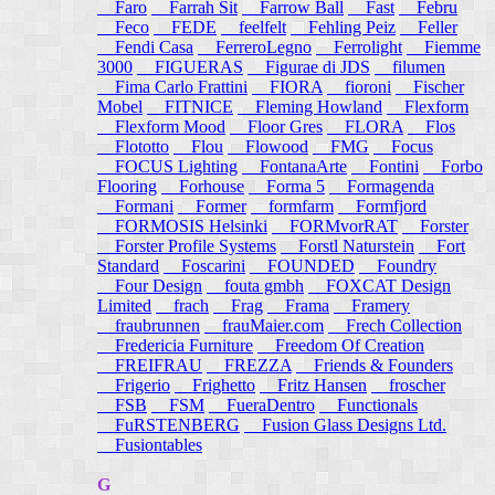
Faro
Farrah Sit
Farrow Ball
Fast
Febru
Feco
FEDE
feelfelt
Fehling Peiz
Feller
Fendi Casa
FerreroLegno
Ferrolight
Fiemme
3000
FIGUERAS
Figurae di JDS
filumen
Fima Carlo Frattini
FIORA
fioroni
Fischer
Mobel
FITNICE
Fleming Howland
Flexform
Flexform Mood
Floor Gres
FLORA
Flos
Flototto
Flou
Flowood
FMG
Focus
FOCUS Lighting
FontanaArte
Fontini
Forbo
Flooring
Forhouse
Forma 5
Formagenda
Formani
Former
formfarm
Formfjord
FORMOSIS Helsinki
FORMvorRAT
Forster
Forster Profile Systems
Forstl Naturstein
Fort
Standard
Foscarini
FOUNDED
Foundry
Four Design
fouta gmbh
FOXCAT Design
Limited
frach
Frag
Frama
Framery
fraubrunnen
frauMaier.com
Frech Collection
Fredericia Furniture
Freedom Of Creation
FREIFRAU
FREZZA
Friends & Founders
Frigerio
Frighetto
Fritz Hansen
froscher
FSB
FSM
FueraDentro
Functionals
FuRSTENBERG
Fusion Glass Designs Ltd.
Fusiontables
G