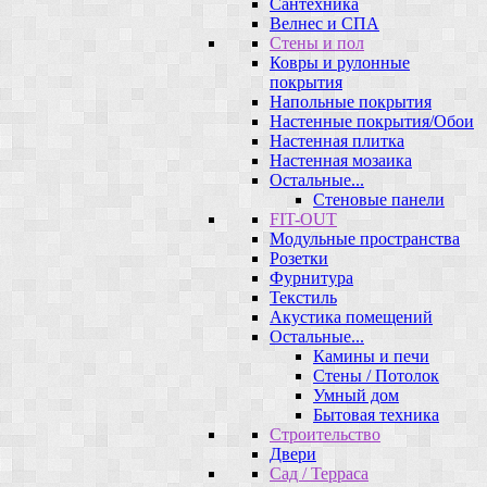
Сантехника
Велнес и СПА
Стены и пол
Ковры и рулонные
покрытия
Напольные покрытия
Настенные покрытия/Обои
Настенная плитка
Настенная мозаика
Остальные...
Стеновые панели
FIT-OUT
Модульные пространства
Розетки
Фурнитура
Текстиль
Акустика помещений
Остальные...
Камины и печи
Стены / Потолок
Умный дом
Бытовая техника
Строительство
Двери
Сад / Терраса