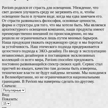
Paviom родился от страсть для освещения. Убеждение, что
свет должен улучшить среду не загрязнять его, и, чтобы
освещение было в лучшем виде, когда мы едва замечаем его.
От страсти развивались философия, основные ценности,
форма и структура для того, что мы хотели быть. Мы являемся
архитектурного освещения компании, наши продукты имеют
преимущественно внешний по происхождению, но мы
решили не ограничиваться лишь путем мнимых барьеров.
Наша продукция уважать окружающую среду и мы бороться
за устойчивость. Наш этического подхода придерживается
целостного подхода к ЭКО-дизайну. По вводу в эксплуатацию
независимых дизайнеров и поставщиков эксклюзивных
коллекций со всего мира, Paviom способен предложить
постоянно развивающийся спектр свежих идей. Сервис стал
притчей во языцех, качество там должны быть измерены,
технические власти не будут найдены легкими. Мы находимся
в Великобритании, но не ограничиваются национальными
границами. В Paviom мы намерены сделать по-другому.
Сначала:
Вид:
Показать:
шт.