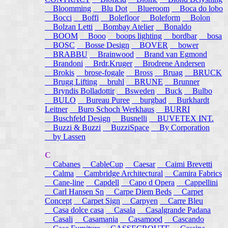
Bloomming
Blu Dot
Blueroom
Boca do lobo
Bocci
Boffi
Bolefloor
Boleform
Bolon
Bolzan Letti
Bombay Atelier
Bonaldo
BOOM
Booo
boops lighting
bordbar
bosa
BOSC
Bosse Design
BOVER
bower
BRABBU
Brainwood
Brand van Egmond
Brandoni
Brdr.Kruger
Brodrene Andersen
Brokis
brose-fogale
Bross
Bruag
BRUCK
Brugg Lifting
bruhl
BRUNE
Brunner
Bryndis Bolladottir
Bsweden
Buck
Bulbo
BULO
Bureau Puree
burgbad
Burkhardt
Leitner
Buro Schoch Werkhaus
BURRI
Buschfeld Design
Busnelli
BUVETEX INT.
Buzzi & Buzzi
BuzziSpace
By Corporation
by Lassen
C
Cabanes
CableCup
Caesar
Caimi Brevetti
Calma
Cambridge Architectural
Camira Fabrics
Cane-line
Capdell
Capo d Opera
Cappellini
Carl Hansen Sn
Carpe Diem Beds
Carpet
Concept
Carpet Sign
Carpyen
Carre Bleu
Casa dolce casa
Casala
Casalgrande Padana
Casali
Casamania
Casamood
Cascando