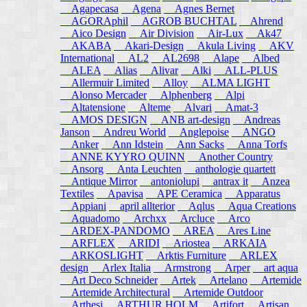
Agapecasa
Agena
Agnes Bernet
AGORAphil
AGROB BUCHTAL
Ahrend
Aico Design
Air Division
Air-Lux
Ak47
AKABA
Akari-Design
Akula Living
AKV
International
AL2
AL2698
Alape
Albed
ALEA
Alias
Alivar
Alki
ALL-PLUS
Allermuir Limited
Alloy
ALMA LIGHT
Alonso Mercader
Alphenberg
Alpi
Altatensione
Alteme
Alvari
Amat-3
AMOS DESIGN
ANB art-design
Andreas
Janson
Andreu World
Anglepoise
ANGO
Anker
Ann Idstein
Ann Sacks
Anna Torfs
ANNE KYYRO QUINN
Another Country
Ansorg
Anta Leuchten
anthologie quartett
Antique Mirror
antoniolupi
antrax it
Anzea
Textiles
Apavisa
APE Ceramica
Apparatus
Appiani
april allterior
Aqlus
Aqua Creations
Aquadomo
Archxx
Arcluce
Arco
ARDEX-PANDOMO
AREA
Ares Line
ARFLEX
ARIDI
Ariostea
ARKAIA
ARKOSLIGHT
Arktis Furniture
ARLEX
design
Arlex Italia
Armstrong
Arper
art aqua
Art Deco Schneider
Artek
Artelano
Artemide
Artemide Architectural
Artemide Outdoor
Arthesi
ARTHUR HOLM
Artifort
Artisan