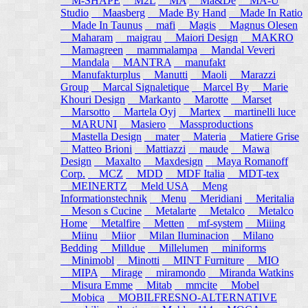
M-SHAPE
M2L
MA
Ma&De
MA-U
Studio
Maasberg
Made By Hand
Made In Ratio
Made In Taunus
mafi
Magis
Magnus Olesen
Maharam
maigrau
Maiori Design
MAKRO
Mamagreen
mammalampa
Mandal Veveri
Mandala
MANTRA
manufakt
Manufakturplus
Manutti
Maoli
Marazzi
Group
Marcal Signaletique
Marcel By
Marie
Khouri Design
Markanto
Marotte
Marset
Marsotto
Martela Oyj
Martex
martinelli luce
MARUNI
Masiero
Massproductions
Mastella Design
mater
Materia
Matiere Grise
Matteo Brioni
Mattiazzi
maude
Mawa
Design
Maxalto
Maxdesign
Maya Romanoff
Corp.
MCZ
MDD
MDF Italia
MDT-tex
MEINERTZ
Meld USA
Meng
Informationstechnik
Menu
Meridiani
Meritalia
Meson s Cucine
Metalarte
Metalco
Metalco
Home
Metalfire
Metten
mf-system
Miiing
Miinu
Miior
Milan Iluminacion
Milano
Bedding
Milldue
Millelumen
miniforms
Minimobl
Minotti
MINT Furniture
MIO
MIPA
Mirage
miramondo
Miranda Watkins
Misura Emme
Mitab
mmcite
Mobel
Mobica
MOBILFRESNO-ALTERNATIVE