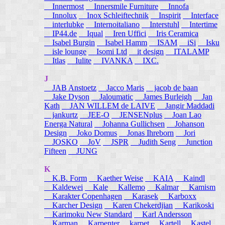
Innermost
Innersmile Furniture
Innofa
Innolux
Inox Schleiftechnik
Inspirit
Interface
interlubke
Internoitaliano
Interstuhl
Intertime
IP44.de
Iqual
Iren Uffici
Iris Ceramica
Isabel Burgin
Isabel Hamm
ISAM
iSi
Isku
isle lounge
Isomi Ltd
it design
ITALAMP
Itlas
Iulite
IVANKA
IXC.
J
JAB Anstoetz
Jacco Maris
jacob de baan
Jake Dyson
Jaloumatic
James Burleigh
Jan
Kath
JAN WILLEM de LAIVE
Jangir Maddadi
jankurtz
JEE-O
JENSENplus
Joan Lao
Energa Natural
Johanna Gullichsen
Johanson
Design
Joko Domus
Jonas Ihreborn
Jori
JOSKO
JoV
JSPR
Judith Seng
Junction
Fifteen
JUNG
K
K.B. Form
Kaether Weise
KAIA
Kaindl
Kaldewei
Kale
Kallemo
Kalmar
Kamism
Karakter Copenhagen
Karasek
Karboxx
Karcher Design
Karen Chekerdjian
Karikoski
Karimoku New Standard
Karl Andersson
Karman
Karpenter
karpet
Kartell
Kastel