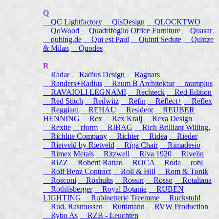
Q
QC Lightfactory
QisDesign
QLOCKTWO
QoWood
Quadrifoglio Office Furniture
Quasar
qubing.de
Qui est Paul
Quinti Sedute
Quinze
& Milan
Quodes
R
Radar
Radius Design
Ragnars
Randers+Radius
Raum B Architektur
raumplus
RAVAIOLI LEGNAMI
Rechteck
Red Edition
Red Stitch
Redwitz
Refin
Reflect+
Reflex
Reggiani
REHAU
Resident
REUBER
HENNING
Rex
Rex Kralj
Rexa Design
Rexite
rform
RIBAG
Rich Brilliant Willing.
Richlite Company
Richter
Ridea
Rieder
Rietveld by Rietveld
Riga Chair
Rimadesio
Rimex Metals
Ritzwell
Riva 1920
Rivelin
RiZZ
Roberti Rattan
ROCA
Roda
rohi
Rolf Benz Contract
Roll & Hill
Rom & Tonik
Rosconi
Roshults
Rossin
Rosso
Rotaliana
Rothlisberger
Royal Botania
RUBEN
LIGHTING
Rubinetterie Treemme
Ruckstuhl
Rud. Rasmussen
Ruttimann
RVW Production
Rybo As
RZB - Leuchten