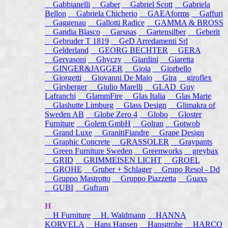
Gabbianelli
Gaber
Gabriel Scott
Gabriela
Bellon
Gabriela Chicherio
GAEAforms
Gaffuri
Gaggenau
Gallotti Radice
GAMMA & BROSS
Gandia Blasco
Garsnas
Gartensilber
Geberit
Gebruder T 1819
GeD Arredamenti Srl
Gelderland
GEORG BECHTER
GERA
Gervasoni
Ghyczy
Giardini
Giaretta
GINGER&JAGGER
Gioia
Giorbello
Giorgetti
Giovanni De Maio
Gira
giroflex
Girsberger
Giulio Marelli
GLAD_Guy
Lafranchi
GlammFire
Glas Italia
Glas Marte
Glashutte Limburg
Glass Design
Glimakra of
Sweden AB
Globe Zero 4
Globo
Gloster
Furniture
Golem GmbH
Golran
Gotwob
Grand Luxe
GranitiFiandre
Grape Design
Graphic Concrete
GRASSOLER
Graypants
Green Furniture Sweden
Greenworks
greybax
GRID
GRIMMEISEN LICHT
GROEL
GROHE
Gruber + Schlager
Grupo Resol - Dd
Gruppo Mastrotto
Gruppo Piazzetta
Guaxs
GUBI
Gufram
H
H Furniture
H. Waldmann
HANNA
KORVELA
Hans Hansen
Hansgrohe
HARCO