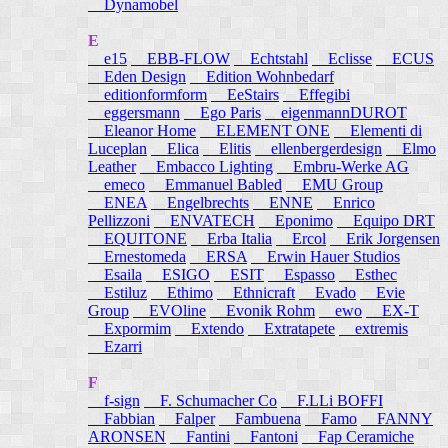
Dynamobel
E
e15
EBB-FLOW
Echtstahl
Eclisse
ECUS
Eden Design
Edition Wohnbedarf
editionformform
EeStairs
Effegibi
eggersmann
Ego Paris
eigenmannDUROT
Eleanor Home
ELEMENT ONE
Elementi di
Luceplan
Elica
Elitis
ellenbergerdesign
Elmo
Leather
Embacco Lighting
Embru-Werke AG
emeco
Emmanuel Babled
EMU Group
ENEA
Engelbrechts
ENNE
Enrico
Pellizzoni
ENVATECH
Eponimo
Equipo DRT
EQUITONE
Erba Italia
Ercol
Erik Jorgensen
Ernestomeda
ERSA
Erwin Hauer Studios
Esaila
ESIGO
ESIT
Espasso
Esthec
Estiluz
Ethimo
Ethnicraft
Evado
Evie
Group
EVOline
Evonik Rohm
ewo
EX-T
Expormim
Extendo
Extratapete
extremis
Ezarri
F
f-sign
F. Schumacher Co
F.LLi BOFFI
Fabbian
Falper
Fambuena
Famo
FANNY
ARONSEN
Fantini
Fantoni
Fap Ceramiche