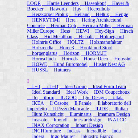
LOOR
Harrie Leenders
Hasenkopf
Haver &
Boecker
Haworth
Hay
Heerenhuis
Heizkorper Prolux
Helland
Hellux
Henge
HENRYTIMI
Hera
Hering Architectural
Concrete
Herman Cph
Herman Miller
Herman
Miller Europe
Hess
HEWI
Hey-Sign
Hirsch
Glass
Hirt Metallbau
Hisbalit
Holmegaard
Holmris Office
HOLTZ
Holzmanufaktur
Holzmedia
Home3
Hookl und Stool
horgenglarus
Horizon
HORM.IT
Hornschuch
Horreds
House Deco
Houssini
HOWE
Hund Buromobel
Husler Nest AG
HUSSL
Huttners
I
I + I
i-LeD
Idea Group
Ideal Form Team
Ideal Standard
Ideal Work
IDM Coupechoux
Ifo
iform
IGGOO
Ign. Design.
iittala
IKEA
Il Casone
Il Fanale
Il laboratorio dell
imperfetto
Il Pezzo Mancante
ILIDE
Illulian
Illum Kunstlicht
Illuminartis
Imamura Design
Imasoto
Imondi
in.es artdesign
INALCO
INAX Corporation
Inbani Design
INCHfurniture
Inclass
Incradible
Inda
Indera
Ingo Maurer
Inkiostro Bianco