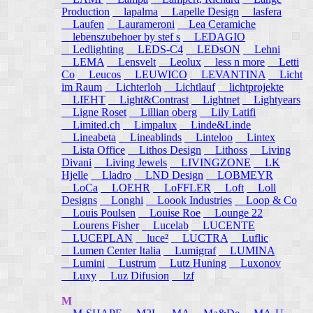
Production
lapalma
Lapelle Design
lasfera
Laufen
Laurameroni
Lea Ceramiche
lebenszubehoer by stef s
LEDAGIO
Ledlighting
LEDS-C4
LEDsON
Lehni
LEMA
Lensvelt
Leolux
less n more
Letti
Co
Leucos
LEUWICO
LEVANTINA
Licht
im Raum
Lichterloh
Lichtlauf
lichtprojekte
LIEHT
Light&Contrast
Lightnet
Lightyears
Ligne Roset
Lillian oberg
Lily Latifi
Limited.ch
Limpalux
Linde&Linde
Lineabeta
Lineablinds
Linteloo
Lintex
Lista Office
Lithos Design
Lithoss
Living
Divani
Living Jewels
LIVINGZONE
LK
Hjelle
Lladro
LND Design
LOBMEYR
LoCa
LOEHR
LoFFLER
Loft
Loll
Designs
Longhi
Loook Industries
Loop & Co
Louis Poulsen
Louise Roe
Lounge 22
Lourens Fisher
Lucelab
LUCENTE
LUCEPLAN
luce²
LUCTRA
Luflic
Lumen Center Italia
Lumigraf
LUMINA
Lumini
Lustrum
Lutz Huning
Luxonov
Luxy
Luz Difusion
lzf
M