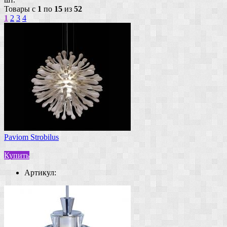
Товары с
1
по
15
из
52
1
2
3
4
Paviom Strobilus
Купить
Артикул: