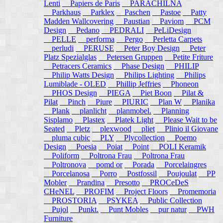
Lenti
Papiers de Paris
PARACHILNA
Parkhaus
Parklex
Paschen
Pastoe
Patty
Madden Wallcovering
Paustian
Paviom
PCM
Design
Pedano
PEDRALI
PeLiDesign
PELLE
performa
Pergo
Perletta Carpets
perludi
PERUSE
Peter Boy Design
Peter
Platz Spezialglas
Petersen Gruppen
Petite Friture
Petracers Ceramics
Phase Design
PHILIP
Philip Watts Design
Philips Lighting
Philips
Lumiblade - OLED
Phillip Jeffries
Phoneon
PHOS Design
PIEGA
Piet Boon
Pilat &
Pilat
Pinch
Piure
PIURIC
Plan W
Planika
Plank
planlicht
planmobel.
Planning
Sisplamo
Plastex
Platek Light
Please Wait to be
Seated
Pletz
plexwood
pliet
Plinio il Giovane
pluma cubic
PLY
Plycollection
Poemo
Design
Poesia
Poiat
Point
POLI Keramik
Poliform
Poltrona Frau
Poltrona Frau
Poltronova
pomd or
Porada
Porcelaingres
Porcelanosa
Porro
Postfossil
Poujoulat
PP
Mobler
Prandina
Presotto
PROCeDeS
CHeNEL
PROFIM
Project Floors
Promemoria
PROSTORIA
PSYKEA
Public Collection
Pujol
Punkt.
Punt Mobles
pur natur
PWH
Furniture