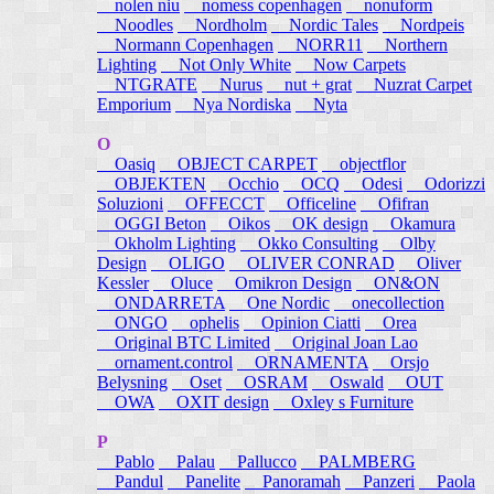
nolen niu
nomess copenhagen
nonuform
Noodles
Nordholm
Nordic Tales
Nordpeis
Normann Copenhagen
NORR11
Northern
Lighting
Not Only White
Now Carpets
NTGRATE
Nurus
nut + grat
Nuzrat Carpet
Emporium
Nya Nordiska
Nyta
O
Oasiq
OBJECT CARPET
objectflor
OBJEKTEN
Occhio
OCQ
Odesi
Odorizzi
Soluzioni
OFFECCT
Officeline
Ofifran
OGGI Beton
Oikos
OK design
Okamura
Okholm Lighting
Okko Consulting
Olby
Design
OLIGO
OLIVER CONRAD
Oliver
Kessler
Oluce
Omikron Design
ON&ON
ONDARRETA
One Nordic
onecollection
ONGO
ophelis
Opinion Ciatti
Orea
Original BTC Limited
Original Joan Lao
ornament.control
ORNAMENTA
Orsjo
Belysning
Oset
OSRAM
Oswald
OUT
OWA
OXIT design
Oxley s Furniture
P
Pablo
Palau
Pallucco
PALMBERG
Pandul
Panelite
Panoramah
Panzeri
Paola