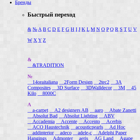
Бренды
Быстрый переход
&
№
A
B
C
D
E
F
G
H
I
J
K
L
M
N
O
P
Q
R
S
T
U
V
W
X
Y
Z
&
&TRADITION
№
14oraitaliana
2Form Design
2tec2
3A
Composites
3D Surface
3DWalldecor
3M
45
Kilo
8000C
A
a-carpet
A2 designers AB
aaro
Abate Zanetti
Absolut Bad
Absolut Lighting
ABV
Accademia
Accente
Accento
Acerbis
ACO Haustechnik
acousticpearls
Ad Hoc
addinterior
adeco
adele-c
Adelphi Paper
Hangings
Admonter
aeris
AG Land
Agape