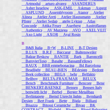
Artmodul
arturo alvarez
ASANDERUS
Asher Israelow
ASK-EMIL
Askman
Aspeqt
ASPLUND
Assemblyroom
Atanor
Atelier
Alinea
Atelier Areti
Atelier Haussmann
Atelier
Pfister
Atelier Sedap
atelje Lyktan
Atlas
Concorde
Attika Feuer
Auerberg
Austroflamm
Authentics
AV Mazzega
AVO
AXEL VEIT
Axo Light
AXOR
Ayal Rosin
B
B&B Italia
B+W
B-LINE
B-T Design
B.LUX
B.R.F
Baccarat
Baltensweiler
Balzar Beskow
BANTIE
Bark
Baroncelli
BarovierToso
Basalte
BassamFellows
BAUX
BBB emmebonacina
Bd Barcelona
Beadlight
BEAU-BIEN
BEdesign
Bedont
Beek collection
BEGA
behr
Belfakto
Bellboy
BELTA-FRAJUMAR
BELUX
Bench
Benchmark Furniture
Bencore
Bene
BENKERT-BAENKE
Bensen
Bensen Italy
benwirth licht
Berbel
Berger Metallbau
Berlintapete
Bernd Unrecht lights
Bernhardt
Design
Bert Frank
Bette
Bigla
Billiani
Bisazza
Bitossi Ceramiche
Bivaq
BK
CONTRACT
Blofield
Blome
Blond Belysning