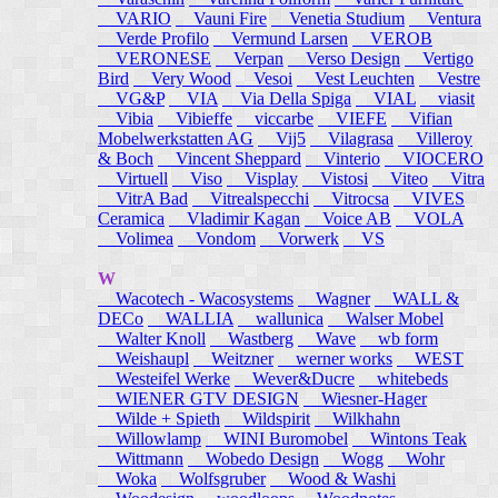
VARIO
Vauni Fire
Venetia Studium
Ventura
Verde Profilo
Vermund Larsen
VEROB
VERONESE
Verpan
Verso Design
Vertigo
Bird
Very Wood
Vesoi
Vest Leuchten
Vestre
VG&P
VIA
Via Della Spiga
VIAL
viasit
Vibia
Vibieffe
viccarbe
VIEFE
Vifian
Mobelwerkstatten AG
Vij5
Vilagrasa
Villeroy
& Boch
Vincent Sheppard
Vinterio
VIOCERO
Virtuell
Viso
Visplay
Vistosi
Viteo
Vitra
VitrA Bad
Vitrealspecchi
Vitrocsa
VIVES
Ceramica
Vladimir Kagan
Voice AB
VOLA
Volimea
Vondom
Vorwerk
VS
W
Wacotech - Wacosystems
Wagner
WALL &
DECo
WALLIA
wallunica
Walser Mobel
Walter Knoll
Wastberg
Wave
wb form
Weishaupl
Weitzner
werner works
WEST
Westeifel Werke
Wever&Ducre
whitebeds
WIENER GTV DESIGN
Wiesner-Hager
Wilde + Spieth
Wildspirit
Wilkhahn
Willowlamp
WINI Buromobel
Wintons Teak
Wittmann
Wobedo Design
Wogg
Wohr
Woka
Wolfsgruber
Wood & Washi