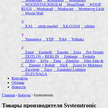
Woodesign
woodloops
Woodnotes
WOODSTOCKHOLM
WoodTrade
WOOP
RUGS
Workstead
Workware
Wortmeyer Licht
Wovin Wall
X
XAL
xbritt moebel
XILO1934
xilobis
Y
Yamagiwa
YDF
Ydol
Yothaka
Z
Zanat
Zaninelli
Zanotta
Zava
Zee Design
ZEITLOS – BERLIN
Zeitraum
Zeritalia
ZERO
ZeVa
Zieta
ZilenZio
Zilio Aldo &
C
Zimmer + Rohde
ZinX
Zoom by Mobimex
Zucchetti
Zuco
Zumtobel Lighting
ZUZUNAGA
Контакты
Обзоры
Новости
Главная
›
Бренды
›
Systemtronic
Товары производителя Systemtronic