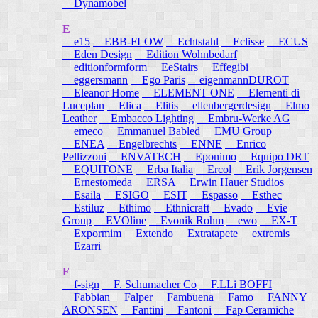
Dynamobel
E
e15
EBB-FLOW
Echtstahl
Eclisse
ECUS
Eden Design
Edition Wohnbedarf
editionformform
EeStairs
Effegibi
eggersmann
Ego Paris
eigenmannDUROT
Eleanor Home
ELEMENT ONE
Elementi di
Luceplan
Elica
Elitis
ellenbergerdesign
Elmo
Leather
Embacco Lighting
Embru-Werke AG
emeco
Emmanuel Babled
EMU Group
ENEA
Engelbrechts
ENNE
Enrico
Pellizzoni
ENVATECH
Eponimo
Equipo DRT
EQUITONE
Erba Italia
Ercol
Erik Jorgensen
Ernestomeda
ERSA
Erwin Hauer Studios
Esaila
ESIGO
ESIT
Espasso
Esthec
Estiluz
Ethimo
Ethnicraft
Evado
Evie
Group
EVOline
Evonik Rohm
ewo
EX-T
Expormim
Extendo
Extratapete
extremis
Ezarri
F
f-sign
F. Schumacher Co
F.LLi BOFFI
Fabbian
Falper
Fambuena
Famo
FANNY
ARONSEN
Fantini
Fantoni
Fap Ceramiche