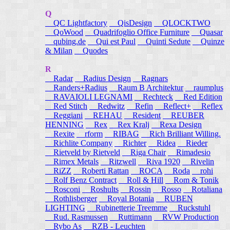
Q
QC Lightfactory
QisDesign
QLOCKTWO
QoWood
Quadrifoglio Office Furniture
Quasar
qubing.de
Qui est Paul
Quinti Sedute
Quinze
& Milan
Quodes
R
Radar
Radius Design
Ragnars
Randers+Radius
Raum B Architektur
raumplus
RAVAIOLI LEGNAMI
Rechteck
Red Edition
Red Stitch
Redwitz
Refin
Reflect+
Reflex
Reggiani
REHAU
Resident
REUBER
HENNING
Rex
Rex Kralj
Rexa Design
Rexite
rform
RIBAG
Rich Brilliant Willing.
Richlite Company
Richter
Ridea
Rieder
Rietveld by Rietveld
Riga Chair
Rimadesio
Rimex Metals
Ritzwell
Riva 1920
Rivelin
RiZZ
Roberti Rattan
ROCA
Roda
rohi
Rolf Benz Contract
Roll & Hill
Rom & Tonik
Rosconi
Roshults
Rossin
Rosso
Rotaliana
Rothlisberger
Royal Botania
RUBEN
LIGHTING
Rubinetterie Treemme
Ruckstuhl
Rud. Rasmussen
Ruttimann
RVW Production
Rybo As
RZB - Leuchten