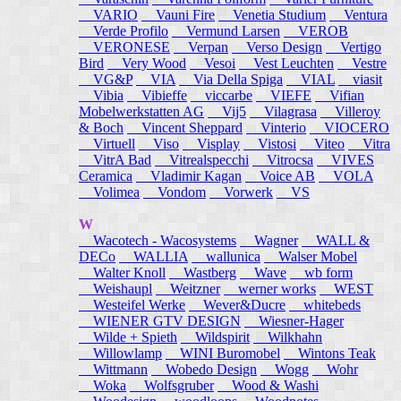
VARIO
Vauni Fire
Venetia Studium
Ventura
Verde Profilo
Vermund Larsen
VEROB
VERONESE
Verpan
Verso Design
Vertigo
Bird
Very Wood
Vesoi
Vest Leuchten
Vestre
VG&P
VIA
Via Della Spiga
VIAL
viasit
Vibia
Vibieffe
viccarbe
VIEFE
Vifian
Mobelwerkstatten AG
Vij5
Vilagrasa
Villeroy
& Boch
Vincent Sheppard
Vinterio
VIOCERO
Virtuell
Viso
Visplay
Vistosi
Viteo
Vitra
VitrA Bad
Vitrealspecchi
Vitrocsa
VIVES
Ceramica
Vladimir Kagan
Voice AB
VOLA
Volimea
Vondom
Vorwerk
VS
W
Wacotech - Wacosystems
Wagner
WALL &
DECo
WALLIA
wallunica
Walser Mobel
Walter Knoll
Wastberg
Wave
wb form
Weishaupl
Weitzner
werner works
WEST
Westeifel Werke
Wever&Ducre
whitebeds
WIENER GTV DESIGN
Wiesner-Hager
Wilde + Spieth
Wildspirit
Wilkhahn
Willowlamp
WINI Buromobel
Wintons Teak
Wittmann
Wobedo Design
Wogg
Wohr
Woka
Wolfsgruber
Wood & Washi