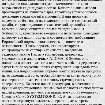
интерьеров пожелания кастратов компонентов с ярко
выраженной индивидуальностью. Качество нашей мебели
производится из лучшего сырья, гарантируя таким образом
появление всегда новый и прочный. Наши продукты
выделяются благодаря их технологичность и современный
дизайн, сосуществующих с классической, длящийся во
времени и сосуществует с новыми тенденциями. В
Systemtronic, качество-это ежедневное испытание, благодаря
которому все наши продукты соответствуют требованиям
Европейской нормы, относящиеся к эргономике и
безопасности. Таким образом, они гарантируют
контролируемый сертификат качества, выданный
технологическим Институтом мебели, древесных,
упаковочных и аналогичных AIDIMA. В Systemtronic
политика в области качества включает в себя непрерывное и
эффективное обучение наших сотрудников. Идя вдоль этой
линии, мы подробнейшим образом контролировать процессы
изготовления для того, чтобы обнаружить критические точки
и совершенствовать его постоянно, стремящегося к
совершенству. Качество нашей продукции, в сочетании с
лучшими действующими лицами там являются ключом успеха
нашей компании, для чего мы прилагаем усилия ежедневно.
Среды в Санкт-SYSTEMTRONIC, С. А. мы полностью
осознаем огромную важность и серьезно рассмотреть
существующие и растущие экологические проблемы, поэтому