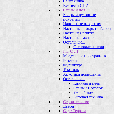
Сантехника
Велнес и СПА
Стены и пол
Ковры и рулонные
покрытия
Напольные покрытия
Настенные покрытия/Обои
Настенная плитка
Настенная мозаика
Остальные...
Стеновые панели
FIT-OUT
Модульные пространства
Розетки
Фурнитура
Текстиль
Акустика помещений
Остальные...
Камины и печи
Стены / Потолок
Умный дом
Бытовая техника
Строительство
Двери
Сад / Терраса