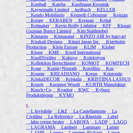
Kasthall
Kateha
Kaufmann Keramik
Kaynemaile Limited
keilbach
KELLER
Kendo Mobiliario
Kenneth Cobonpue
Kenzan
Keope
KERABEN
Kerasan
Kettal
Kettnaker
Kevin Reilly Lighting
KFF
Khouri
Guzman Bunce Limited
Kim Stahlmobel
Kinnarps
Kinnasand
KINZO AIR by bau+art
Kisskalt Designs
Kitani Japan Inc.
Kjærholm
Production
Klein Europe
KLIM
Klober
Klong
KME
Knoll International
KnollTextiles
Kokuyo
Koleksiyon
Kollektion Bertschinger
KOMOT
KOMTECH
Kone
Konig+Neurath
Korzilius
Kos
Kramis
KREADIANO
Kreon
Kriptonite
KriskaDECOR
Kristalia
KRISTIINA LASSUS
Krools
Kuopion Woodi
KURTH Manufaktur
Kusch+Co
Kvadrat
KWC
Kyburz
Produktdesign
KYMO
L
L Invisibile
L&Z
La Castellamonte
La
Cividina
La Reference
La Riggiola
Label
labo creme brulee
LABOFA
LADP
LAGO
LAGRAMA
Lambert
Laminam
Lamm
LAMP
Lampa
Lampert, Richard
Lange