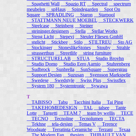
Spaghetti Wall
Spazio RT
Spectral
spectrum
meubelen
spHaus
Spindegarden
Spot On
Square
SPRADLING
Staron
Starpool
STATTMANN NEUE MOEBEL
STECKWERK
Steelcase
Steinberg
Steiner
steininger.designers
Stella
Stellar Works
Steng Licht
Stepevi
Steuler Fliesen GmbH
stglicht
Stickbee
Stilo
STILTREU
Sto AG
Stockinger
StoneslikeStones
Stouby
Strahle
strasserthun
Streetlife
string furniture
STRUCTURELAB
STUA
Studio Brovhn
Studio Domo
Studio Eero Aarnio
Stuhrenberg
Sudbrock
Sunbrella
SunSquare
Supergrau
Support Design
Suzusan
Svensson Markspelle
Swedese
Swedstyle
Swiss Plus
Swissflex
System 180
Systemtronic
Sywawa
T
TABISSO
Tabu
Tacchini Italia
Tai Ping
TAKEHOMEDESIGN
TAL
talsee
Tante
Lotte
Targetti
TEAM 7
team by wellis
TECE
TECNO
Tecnoline
Tecnolumen
TECTA
Tekhne
tela-design
Temas V
Terence
Woodgate
Terratinta Ceramiche
Terzani
Texaa
The Modern Fan
thesign
THIBAULT VAN