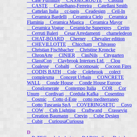
Case Furniture
CASSECROUTE
Cassina
CASTE
Castelhano-Ferreira
Catellani Smith
Cattelan Italia
cc-tapis
Ceadesign
Ceil-In
Ceramica Bardelli
Ceramica Cielo
Ceramica
Flaminia
Ceramica Magica
Ceramica Mayor
Ceramica Vogue
Ceramiche Supergres
Cerim
Cerruti Baleri
Cesar Arredamenti
chameledeon
CHAT-BOARD
Cherner
Chevalier edition
CHEVILLOTTE
Chiccham
Chivasso
Christian Fischbacher
Christine Kroncke
ChronArte
CINIER
CiniNils
Citygarten
ClassiCon
Claybrook Interiors Ltd.
Clou
Coalesse
Cobalti
Cocomosaic
Cocoon Fires
CODIS BATH
Cole
Colebrook
colect
complexma
Concept Urbain
CONCRETE
WALL
Conde House
Conde House Europe
Conglomerate
Contempo Italia
COR
Cor
Unum
Cordivari
Cordula Kafka
Cosentino
Cosmic
Cotto d-Este
cotto mediterraneo
Cotto Tuscania SpA
COVERINGSETC
Covo
COW
Cph Lighting
Craftwand
Crassevig
Creation Baumann
Crevin
Cube Design
Cubit
CuriousaCuriousa
D