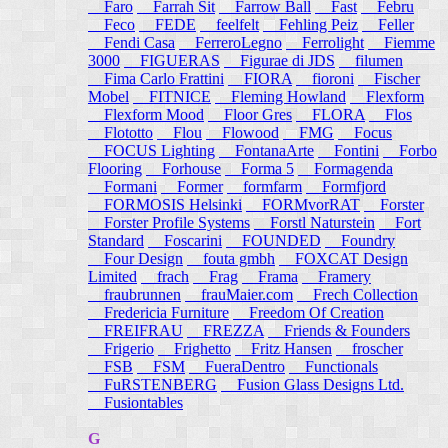
Faro
Farrah Sit
Farrow Ball
Fast
Febru
Feco
FEDE
feelfelt
Fehling Peiz
Feller
Fendi Casa
FerreroLegno
Ferrolight
Fiemme
3000
FIGUERAS
Figurae di JDS
filumen
Fima Carlo Frattini
FIORA
fioroni
Fischer
Mobel
FITNICE
Fleming Howland
Flexform
Flexform Mood
Floor Gres
FLORA
Flos
Flototto
Flou
Flowood
FMG
Focus
FOCUS Lighting
FontanaArte
Fontini
Forbo
Flooring
Forhouse
Forma 5
Formagenda
Formani
Former
formfarm
Formfjord
FORMOSIS Helsinki
FORMvorRAT
Forster
Forster Profile Systems
Forstl Naturstein
Fort
Standard
Foscarini
FOUNDED
Foundry
Four Design
fouta gmbh
FOXCAT Design
Limited
frach
Frag
Frama
Framery
fraubrunnen
frauMaier.com
Frech Collection
Fredericia Furniture
Freedom Of Creation
FREIFRAU
FREZZA
Friends & Founders
Frigerio
Frighetto
Fritz Hansen
froscher
FSB
FSM
FueraDentro
Functionals
FuRSTENBERG
Fusion Glass Designs Ltd.
Fusiontables
G