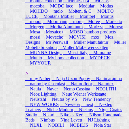
mobilia collection
Mobles 114
MOCA
mocoba
MODO luce
Modular
Modus
MOHDO
molo
Molteni & C
MOLTO
LUCE
Montana Mobler
Montbel
Montis
moooi
Moormann
more
Moree
Morelato
Morgen
Morita Aluminum
Morizza
Moroso
Mosa
Mosaico+
MOSO bamboo products
mossi
Movecho
MOVISI
mox
Moz
Designs
Mr Perswall
Muller Manufaktur
Muller
Mobelfabrikation
Muller Mobelwerkstatten
MUNNA Design
Mussi Italy
Muurame
Muuto
My home collection
MYDECK
MYYOUR
N
n by Naber
Naja Utzon Popov
Nanimarquina
nanoo by faserplast
Naturofloor
Naturtex
Naula
Naver
Nemo Cassina
NEOLITH
Neoz Lighting
Neue Wiener Werkstatte
Neustahl
Neutra by VS
New Tendency
NEW WORKS
Neweba
next
Nextep
Leathers
Niche Modern
Nielaus
Nigel Coates
Studio
Nikari
Nikolas Kerl
Nilson Handmade
Beds
Nimbus
Nina Levett
NJ Lighting
NLXL
NOBILI
NOBILIS
Nola Star