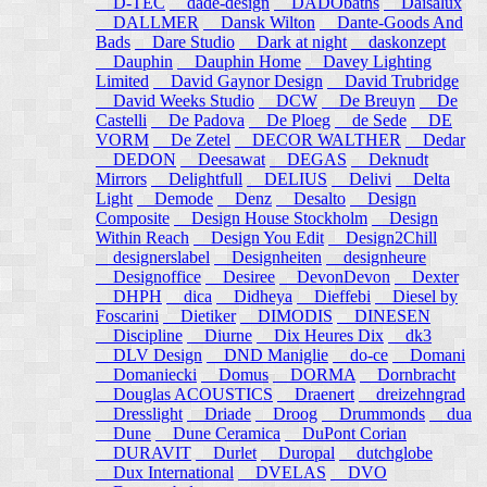
D-TEC
dade-design
DADObaths
Daisalux
DALLMER
Dansk Wilton
Dante-Goods And
Bads
Dare Studio
Dark at night
daskonzept
Dauphin
Dauphin Home
Davey Lighting
Limited
David Gaynor Design
David Trubridge
David Weeks Studio
DCW
De Breuyn
De
Castelli
De Padova
De Ploeg
de Sede
DE
VORM
De Zetel
DECOR WALTHER
Dedar
DEDON
Deesawat
DEGAS
Deknudt
Mirrors
Delightfull
DELIUS
Delivi
Delta
Light
Demode
Denz
Desalto
Design
Composite
Design House Stockholm
Design
Within Reach
Design You Edit
Design2Chill
designerslabel
Designheiten
designheure
Designoffice
Desiree
DevonDevon
Dexter
DHPH
dica
Didheya
Dieffebi
Diesel by
Foscarini
Dietiker
DIMODIS
DINESEN
Discipline
Diurne
Dix Heures Dix
dk3
DLV Design
DND Maniglie
do-ce
Domani
Domaniecki
Domus
DORMA
Dornbracht
Douglas ACOUSTICS
Draenert
dreizehngrad
Dresslight
Driade
Droog
Drummonds
dua
Dune
Dune Ceramica
DuPont Corian
DURAVIT
Durlet
Duropal
dutchglobe
Dux International
DVELAS
DVO