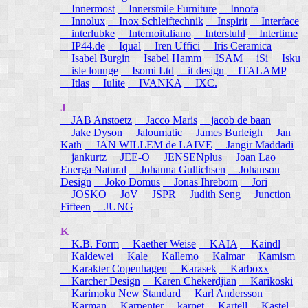
Innermost
Innersmile Furniture
Innofa
Innolux
Inox Schleiftechnik
Inspirit
Interface
interlubke
Internoitaliano
Interstuhl
Intertime
IP44.de
Iqual
Iren Uffici
Iris Ceramica
Isabel Burgin
Isabel Hamm
ISAM
iSi
Isku
isle lounge
Isomi Ltd
it design
ITALAMP
Itlas
Iulite
IVANKA
IXC.
J
JAB Anstoetz
Jacco Maris
jacob de baan
Jake Dyson
Jaloumatic
James Burleigh
Jan
Kath
JAN WILLEM de LAIVE
Jangir Maddadi
jankurtz
JEE-O
JENSENplus
Joan Lao
Energa Natural
Johanna Gullichsen
Johanson
Design
Joko Domus
Jonas Ihreborn
Jori
JOSKO
JoV
JSPR
Judith Seng
Junction
Fifteen
JUNG
K
K.B. Form
Kaether Weise
KAIA
Kaindl
Kaldewei
Kale
Kallemo
Kalmar
Kamism
Karakter Copenhagen
Karasek
Karboxx
Karcher Design
Karen Chekerdjian
Karikoski
Karimoku New Standard
Karl Andersson
Karman
Karpenter
karpet
Kartell
Kastel