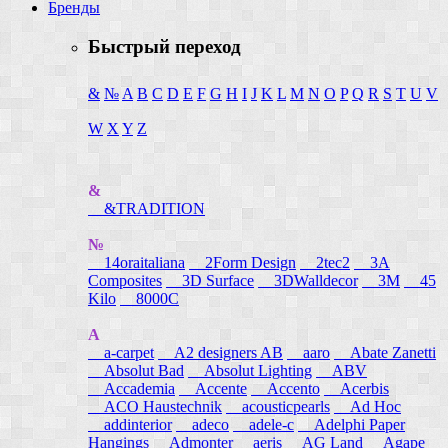
Бренды
Быстрый переход
&
№
A
B
C
D
E
F
G
H
I
J
K
L
M
N
O
P
Q
R
S
T
U
V
W
X
Y
Z
&
&TRADITION
№
14oraitaliana
2Form Design
2tec2
3A
Composites
3D Surface
3DWalldecor
3M
45
Kilo
8000C
A
a-carpet
A2 designers AB
aaro
Abate Zanetti
Absolut Bad
Absolut Lighting
ABV
Accademia
Accente
Accento
Acerbis
ACO Haustechnik
acousticpearls
Ad Hoc
addinterior
adeco
adele-c
Adelphi Paper
Hangings
Admonter
aeris
AG Land
Agape