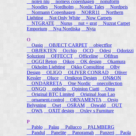
nolen niu
nomess copenhagen
nonuform
Noodles
Nordholm
Nordic Tales
Nordpeis
Normann Copenhagen
NORR11
Northern
Lighting
Not Only White
Now Carpets
NTGRATE
Nurus
nut + grat
Nuzrat Carpet
Emporium
Nya Nordiska
Nyta
O
Oasiq
OBJECT CARPET
objectflor
OBJEKTEN
Occhio
OCQ
Odesi
Odorizzi
Soluzioni
OFFECCT
Officeline
Ofifran
OGGI Beton
Oikos
OK design
Okamura
Okholm Lighting
Okko Consulting
Olby
Design
OLIGO
OLIVER CONRAD
Oliver
Kessler
Oluce
Omikron Design
ON&ON
ONDARRETA
One Nordic
onecollection
ONGO
ophelis
Opinion Ciatti
Orea
Original BTC Limited
Original Joan Lao
ornament.control
ORNAMENTA
Orsjo
Belysning
Oset
OSRAM
Oswald
OUT
OWA
OXIT design
Oxley s Furniture
P
Pablo
Palau
Pallucco
PALMBERG
Pandul
Panelite
Panoramah
Panzeri
Paola