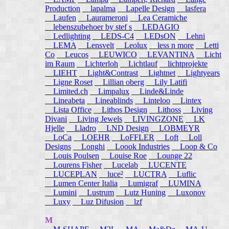
Production
lapalma
Lapelle Design
lasfera
Laufen
Laurameroni
Lea Ceramiche
lebenszubehoer by stef s
LEDAGIO
Ledlighting
LEDS-C4
LEDsON
Lehni
LEMA
Lensvelt
Leolux
less n more
Letti
Co
Leucos
LEUWICO
LEVANTINA
Licht
im Raum
Lichterloh
Lichtlauf
lichtprojekte
LIEHT
Light&Contrast
Lightnet
Lightyears
Ligne Roset
Lillian oberg
Lily Latifi
Limited.ch
Limpalux
Linde&Linde
Lineabeta
Lineablinds
Linteloo
Lintex
Lista Office
Lithos Design
Lithoss
Living
Divani
Living Jewels
LIVINGZONE
LK
Hjelle
Lladro
LND Design
LOBMEYR
LoCa
LOEHR
LoFFLER
Loft
Loll
Designs
Longhi
Loook Industries
Loop & Co
Louis Poulsen
Louise Roe
Lounge 22
Lourens Fisher
Lucelab
LUCENTE
LUCEPLAN
luce²
LUCTRA
Luflic
Lumen Center Italia
Lumigraf
LUMINA
Lumini
Lustrum
Lutz Huning
Luxonov
Luxy
Luz Difusion
lzf
M