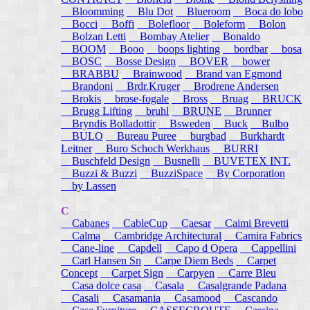
Bloomming
Blu Dot
Blueroom
Boca do lobo
Bocci
Boffi
Bolefloor
Boleform
Bolon
Bolzan Letti
Bombay Atelier
Bonaldo
BOOM
Booo
boops lighting
bordbar
bosa
BOSC
Bosse Design
BOVER
bower
BRABBU
Brainwood
Brand van Egmond
Brandoni
Brdr.Kruger
Brodrene Andersen
Brokis
brose-fogale
Bross
Bruag
BRUCK
Brugg Lifting
bruhl
BRUNE
Brunner
Bryndis Bolladottir
Bsweden
Buck
Bulbo
BULO
Bureau Puree
burgbad
Burkhardt
Leitner
Buro Schoch Werkhaus
BURRI
Buschfeld Design
Busnelli
BUVETEX INT.
Buzzi & Buzzi
BuzziSpace
By Corporation
by Lassen
C
Cabanes
CableCup
Caesar
Caimi Brevetti
Calma
Cambridge Architectural
Camira Fabrics
Cane-line
Capdell
Capo d Opera
Cappellini
Carl Hansen Sn
Carpe Diem Beds
Carpet
Concept
Carpet Sign
Carpyen
Carre Bleu
Casa dolce casa
Casala
Casalgrande Padana
Casali
Casamania
Casamood
Cascando