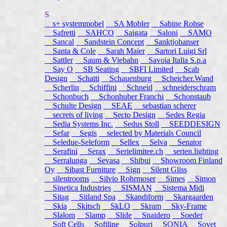
S
s+ systemmobel
SA Mobler
Sabine Rohse
Safretti
SAHCO
Saigata
Saloni
SAMO
Sancal
Sandstein Concept
Sanktjohanser
Santa & Cole
Sarah Maier
Sartori Luigi Srl
Sattler
Saum & Viebahn
Savoia Italia S.p.a
Say O
SB Seating
SBFI Limited
Scab
Design
Schatti
Schauenburg
Scheicher.Wand
Scherlin
Schiffini
Schneid
schneiderschram
Schonbuch
Schonhuber Franchi
Schonstaub
Schulte Design
SEAE
sebastian scherer
secrets of living
Secto Design
Sedes Regia
Sedia Systems Inc.
Sedus Stoll
SEEDDESIGN
Sefar
Segis
selected by Materials Council
Seledue-Seleform
Sellex
Selva
Senator
Serafini
Serax
Serielimitee.ch
serien.lighting
Serralunga
Sevasa
Shibui
Showroom Finland
Oy
Sibast Furniture
Sign
Silent Gliss
silentrooms
Silvio Rohrmoser
Simes
Simon
Sinetica Industries
SISMAN
Sistema Midi
Sitag
Sitland Spa
Skandiform
Skargaarden
Skia
Skitsch
SkLO
Skram
Sky-Frame
Slalom
Slamp
Slide
Snaidero
Soeder
Soft Cells
Softline
Solpuri
SONIA
Sovet