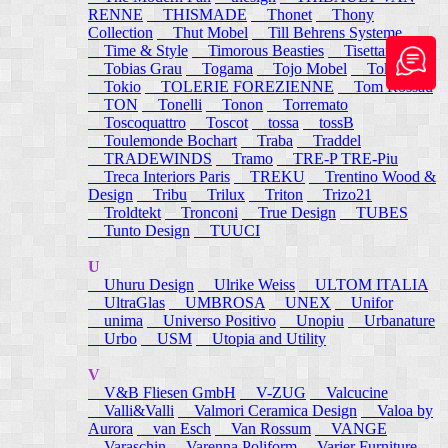
RENNE
THISMADE
Thonet
Thony
Collection
Thut Mobel
Till Behrens Systeme
Time & Style
Timorous Beasties
Tisettanta
Tobias Grau
Togama
Tojo Mobel
Token
Tokio
TOLERIE FOREZIENNE
Tom Rossau
TON
Tonelli
Tonon
Torremato
Toscoquattro
Toscot
tossa
tossB
Toulemonde Bochart
Traba
Traddel
TRADEWINDS
Tramo
TRE-P TRE-Piu
Treca Interiors Paris
TREKU
Trentino Wood &
Design
Tribu
Trilux
Triton
Trizo21
Troldtekt
Tronconi
True Design
TUBES
Tunto Design
TUUCI
U
Uhuru Design
Ulrike Weiss
ULTOM ITALIA
UltraGlas
UMBROSA
UNEX
Unifor
unima
Universo Positivo
Unopiu
Urbanature
Urbo
USM
Utopia and Utility
V
V&B Fliesen GmbH
V-ZUG
Valcucine
Valli&Valli
Valmori Ceramica Design
Valoa by
Aurora
van Esch
Van Rossum
VANGE
Varaschin
Varenna Poliform
Varier Furniture