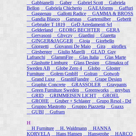
Gabbianelli
Gaber
Gabriel Scott
Gabriela
Bellon
Gabriela Chicherio
GAEAforms
Gaffuri
Gaggenau
Gallotti Radice
GAMMA & BROSS
Gandia Blasco
Garsnas
Gartensilber
Geberit
Gebruder T 1819
GeD Arredamenti Srl
Gelderland
GEORG BECHTER
GERA
Gervasoni
Ghyczy
Giardini
Giaretta
GINGER&JAGGER
Gioia
Giorbello
Giorgetti
Giovanni De Maio
Gira
giroflex
Girsberger
Giulio Marelli
GLAD_Guy
Lafranchi
GlammFire
Glas Italia
Glas Marte
Glashutte Limburg
Glass Design
Glimakra of
Sweden AB
Globe Zero 4
Globo
Gloster
Furniture
Golem GmbH
Golran
Gotwob
Grand Luxe
GranitiFiandre
Grape Design
Graphic Concrete
GRASSOLER
Graypants
Green Furniture Sweden
Greenworks
greybax
GRID
GRIMMEISEN LICHT
GROEL
GROHE
Gruber + Schlager
Grupo Resol - Dd
Gruppo Mastrotto
Gruppo Piazzetta
Guaxs
GUBI
Gufram
H
H Furniture
H. Waldmann
HANNA
KORVELA
Hans Hansen
Hansgrohe
HARCO