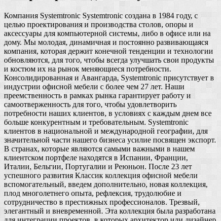
Компания Systemtronic Systemtronic создана в 1984 году, с
целью проектирования и производства столов, опоры и
аксессуары для компьютерной системы, либо в офисе или на
дому. Мы молодая, динамичная и постоянно развивающаяся
компания, которая держит конечной тенденции и технологии
обновляются, для того, чтобы всегда улучшать свои продукты
и костюм их на рынок меняющиеся потребности.
Консолидированная и Авангарда, Systemtronic присутствует в
индустрии офисной мебели с более чем 27 лет. Наши
преемственность в рамках рынка гарантирует работу и
самоотверженность для того, чтобы удовлетворить
потребности наших клиентов, в условиях с каждым днем все
больше конкурентным и требовательным. Systemtronic
клиентов в национальной и международной географии, для
значительной части нашего бизнеса усилие посвящен экспорт.
В странах, которые являются самыми важными в нашем
клиентском портфеле находятся в Испании, Франции,
Италии, Бельгии, Португалии и Реюньон. После 23 лет
успешного развития Классик коллекция офисной мебели
вспомогательный, введем дополнительно, новая коллекция,
плод многолетнего опыта, рефлексия, трудолюбие и
сотрудничество в престижных профессионалов. Трезвый,
элегантный и вневременной. Эта коллекция была разработана
для интеграции проектов, в которых архитектор или дизайнер