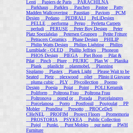
Lenti
Papiers de Paris
PARACHILNA
Parkhaus
Parklex
Paschen
Pastoe
Patty
Madden Wallcovering
Paustian
Paviom
PCM
Design
Pedano
PEDRALI
PeLiDesign
PELLE
performa
Pergo
Perletta Carpets
perludi
PERUSE
Peter Boy Design
Peter
Platz Spezialglas
Petersen Gruppen
Petite Friture
Petracers Ceramics
Phase Design
PHILIP
Philip Watts Design
Philips Lighting
Philips
Lumiblade - OLED
Phillip Jeffries
Phoneon
PHOS Design
PIEGA
Piet Boon
Pilat &
Pilat
Pinch
Piure
PIURIC
Plan W
Planika
Plank
planlicht
planmobel.
Planning
Sisplamo
Plastex
Platek Light
Please Wait to be
Seated
Pletz
plexwood
pliet
Plinio il Giovane
pluma cubic
PLY
Plycollection
Poemo
Design
Poesia
Poiat
Point
POLI Keramik
Poliform
Poltrona Frau
Poltrona Frau
Poltronova
pomd or
Porada
Porcelaingres
Porcelanosa
Porro
Postfossil
Poujoulat
PP
Mobler
Prandina
Presotto
PROCeDeS
CHeNEL
PROFIM
Project Floors
Promemoria
PROSTORIA
PSYKEA
Public Collection
Pujol
Punkt.
Punt Mobles
pur natur
PWH
Furniture