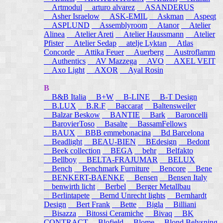
Artmodul
arturo alvarez
ASANDERUS
Asher Israelow
ASK-EMIL
Askman
Aspeqt
ASPLUND
Assemblyroom
Atanor
Atelier
Alinea
Atelier Areti
Atelier Haussmann
Atelier
Pfister
Atelier Sedap
atelje Lyktan
Atlas
Concorde
Attika Feuer
Auerberg
Austroflamm
Authentics
AV Mazzega
AVO
AXEL VEIT
Axo Light
AXOR
Ayal Rosin
B
B&B Italia
B+W
B-LINE
B-T Design
B.LUX
B.R.F
Baccarat
Baltensweiler
Balzar Beskow
BANTIE
Bark
Baroncelli
BarovierToso
Basalte
BassamFellows
BAUX
BBB emmebonacina
Bd Barcelona
Beadlight
BEAU-BIEN
BEdesign
Bedont
Beek collection
BEGA
behr
Belfakto
Bellboy
BELTA-FRAJUMAR
BELUX
Bench
Benchmark Furniture
Bencore
Bene
BENKERT-BAENKE
Bensen
Bensen Italy
benwirth licht
Berbel
Berger Metallbau
Berlintapete
Bernd Unrecht lights
Bernhardt
Design
Bert Frank
Bette
Bigla
Billiani
Bisazza
Bitossi Ceramiche
Bivaq
BK
CONTRACT
Blofield
Blome
Blond Belysning