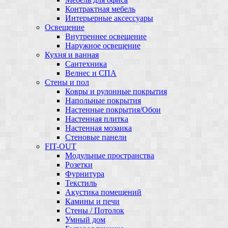
Контрактная мебель
Интерьерные аксессуары
Освещение
Внутреннее освещение
Наружное освещение
Кухня и ванная
Сантехника
Велнес и СПА
Стены и пол
Ковры и рулонные покрытия
Напольные покрытия
Настенные покрытия/Обои
Настенная плитка
Настенная мозаика
Стеновые панели
FIT-OUT
Модульные пространства
Розетки
Фурнитура
Текстиль
Акустика помещений
Камины и печи
Стены / Потолок
Умный дом