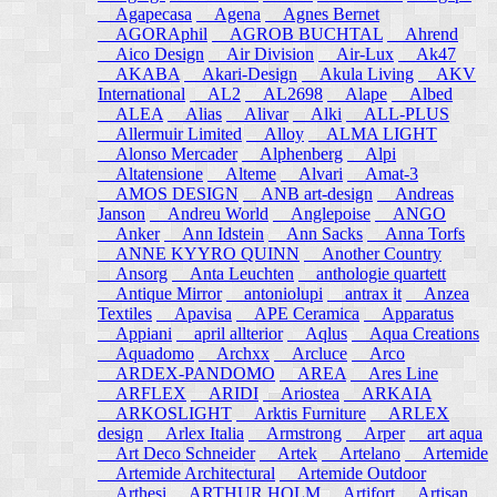
Agapecasa
Agena
Agnes Bernet
AGORAphil
AGROB BUCHTAL
Ahrend
Aico Design
Air Division
Air-Lux
Ak47
AKABA
Akari-Design
Akula Living
AKV
International
AL2
AL2698
Alape
Albed
ALEA
Alias
Alivar
Alki
ALL-PLUS
Allermuir Limited
Alloy
ALMA LIGHT
Alonso Mercader
Alphenberg
Alpi
Altatensione
Alteme
Alvari
Amat-3
AMOS DESIGN
ANB art-design
Andreas
Janson
Andreu World
Anglepoise
ANGO
Anker
Ann Idstein
Ann Sacks
Anna Torfs
ANNE KYYRO QUINN
Another Country
Ansorg
Anta Leuchten
anthologie quartett
Antique Mirror
antoniolupi
antrax it
Anzea
Textiles
Apavisa
APE Ceramica
Apparatus
Appiani
april allterior
Aqlus
Aqua Creations
Aquadomo
Archxx
Arcluce
Arco
ARDEX-PANDOMO
AREA
Ares Line
ARFLEX
ARIDI
Ariostea
ARKAIA
ARKOSLIGHT
Arktis Furniture
ARLEX
design
Arlex Italia
Armstrong
Arper
art aqua
Art Deco Schneider
Artek
Artelano
Artemide
Artemide Architectural
Artemide Outdoor
Arthesi
ARTHUR HOLM
Artifort
Artisan