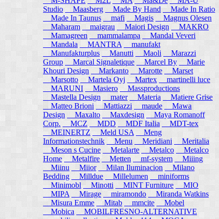
M-SHAPE
M2L
MA
Ma&De
MA-U
Studio
Maasberg
Made By Hand
Made In Ratio
Made In Taunus
mafi
Magis
Magnus Olesen
Maharam
maigrau
Maiori Design
MAKRO
Mamagreen
mammalampa
Mandal Veveri
Mandala
MANTRA
manufakt
Manufakturplus
Manutti
Maoli
Marazzi
Group
Marcal Signaletique
Marcel By
Marie
Khouri Design
Markanto
Marotte
Marset
Marsotto
Martela Oyj
Martex
martinelli luce
MARUNI
Masiero
Massproductions
Mastella Design
mater
Materia
Matiere Grise
Matteo Brioni
Mattiazzi
maude
Mawa
Design
Maxalto
Maxdesign
Maya Romanoff
Corp.
MCZ
MDD
MDF Italia
MDT-tex
MEINERTZ
Meld USA
Meng
Informationstechnik
Menu
Meridiani
Meritalia
Meson s Cucine
Metalarte
Metalco
Metalco
Home
Metalfire
Metten
mf-system
Miiing
Miinu
Miior
Milan Iluminacion
Milano
Bedding
Milldue
Millelumen
miniforms
Minimobl
Minotti
MINT Furniture
MIO
MIPA
Mirage
miramondo
Miranda Watkins
Misura Emme
Mitab
mmcite
Mobel
Mobica
MOBILFRESNO-ALTERNATIVE