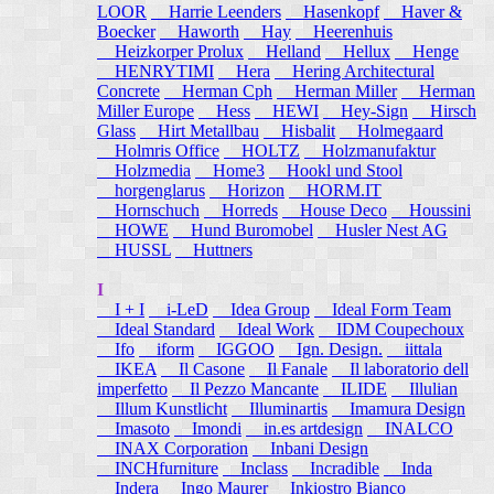
LOOR
Harrie Leenders
Hasenkopf
Haver &
Boecker
Haworth
Hay
Heerenhuis
Heizkorper Prolux
Helland
Hellux
Henge
HENRYTIMI
Hera
Hering Architectural
Concrete
Herman Cph
Herman Miller
Herman
Miller Europe
Hess
HEWI
Hey-Sign
Hirsch
Glass
Hirt Metallbau
Hisbalit
Holmegaard
Holmris Office
HOLTZ
Holzmanufaktur
Holzmedia
Home3
Hookl und Stool
horgenglarus
Horizon
HORM.IT
Hornschuch
Horreds
House Deco
Houssini
HOWE
Hund Buromobel
Husler Nest AG
HUSSL
Huttners
I
I + I
i-LeD
Idea Group
Ideal Form Team
Ideal Standard
Ideal Work
IDM Coupechoux
Ifo
iform
IGGOO
Ign. Design.
iittala
IKEA
Il Casone
Il Fanale
Il laboratorio dell
imperfetto
Il Pezzo Mancante
ILIDE
Illulian
Illum Kunstlicht
Illuminartis
Imamura Design
Imasoto
Imondi
in.es artdesign
INALCO
INAX Corporation
Inbani Design
INCHfurniture
Inclass
Incradible
Inda
Indera
Ingo Maurer
Inkiostro Bianco