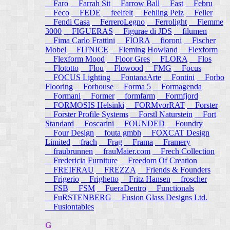
Faro
Farrah Sit
Farrow Ball
Fast
Febru
Feco
FEDE
feelfelt
Fehling Peiz
Feller
Fendi Casa
FerreroLegno
Ferrolight
Fiemme
3000
FIGUERAS
Figurae di JDS
filumen
Fima Carlo Frattini
FIORA
fioroni
Fischer
Mobel
FITNICE
Fleming Howland
Flexform
Flexform Mood
Floor Gres
FLORA
Flos
Flototto
Flou
Flowood
FMG
Focus
FOCUS Lighting
FontanaArte
Fontini
Forbo
Flooring
Forhouse
Forma 5
Formagenda
Formani
Former
formfarm
Formfjord
FORMOSIS Helsinki
FORMvorRAT
Forster
Forster Profile Systems
Forstl Naturstein
Fort
Standard
Foscarini
FOUNDED
Foundry
Four Design
fouta gmbh
FOXCAT Design
Limited
frach
Frag
Frama
Framery
fraubrunnen
frauMaier.com
Frech Collection
Fredericia Furniture
Freedom Of Creation
FREIFRAU
FREZZA
Friends & Founders
Frigerio
Frighetto
Fritz Hansen
froscher
FSB
FSM
FueraDentro
Functionals
FuRSTENBERG
Fusion Glass Designs Ltd.
Fusiontables
G