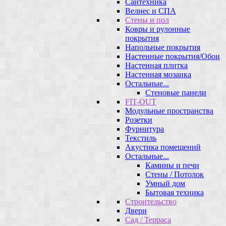
Сантехника
Велнес и СПА
Стены и пол
Ковры и рулонные
покрытия
Напольные покрытия
Настенные покрытия/Обои
Настенная плитка
Настенная мозаика
Остальные...
Стеновые панели
FIT-OUT
Модульные пространства
Розетки
Фурнитура
Текстиль
Акустика помещений
Остальные...
Камины и печи
Стены / Потолок
Умный дом
Бытовая техника
Строительство
Двери
Сад / Терраса