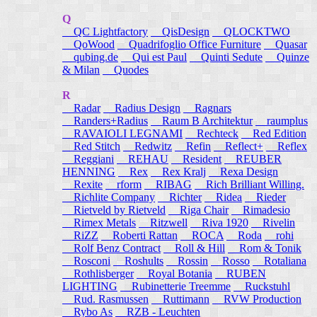
Q
QC Lightfactory
QisDesign
QLOCKTWO
QoWood
Quadrifoglio Office Furniture
Quasar
qubing.de
Qui est Paul
Quinti Sedute
Quinze
& Milan
Quodes
R
Radar
Radius Design
Ragnars
Randers+Radius
Raum B Architektur
raumplus
RAVAIOLI LEGNAMI
Rechteck
Red Edition
Red Stitch
Redwitz
Refin
Reflect+
Reflex
Reggiani
REHAU
Resident
REUBER
HENNING
Rex
Rex Kralj
Rexa Design
Rexite
rform
RIBAG
Rich Brilliant Willing.
Richlite Company
Richter
Ridea
Rieder
Rietveld by Rietveld
Riga Chair
Rimadesio
Rimex Metals
Ritzwell
Riva 1920
Rivelin
RiZZ
Roberti Rattan
ROCA
Roda
rohi
Rolf Benz Contract
Roll & Hill
Rom & Tonik
Rosconi
Roshults
Rossin
Rosso
Rotaliana
Rothlisberger
Royal Botania
RUBEN
LIGHTING
Rubinetterie Treemme
Ruckstuhl
Rud. Rasmussen
Ruttimann
RVW Production
Rybo As
RZB - Leuchten