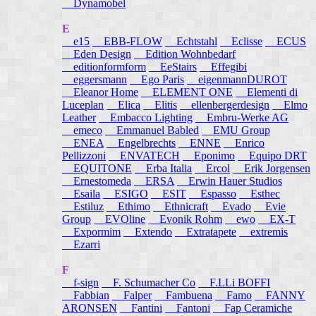
Dynamobel
E
e15
EBB-FLOW
Echtstahl
Eclisse
ECUS
Eden Design
Edition Wohnbedarf
editionformform
EeStairs
Effegibi
eggersmann
Ego Paris
eigenmannDUROT
Eleanor Home
ELEMENT ONE
Elementi di
Luceplan
Elica
Elitis
ellenbergerdesign
Elmo
Leather
Embacco Lighting
Embru-Werke AG
emeco
Emmanuel Babled
EMU Group
ENEA
Engelbrechts
ENNE
Enrico
Pellizzoni
ENVATECH
Eponimo
Equipo DRT
EQUITONE
Erba Italia
Ercol
Erik Jorgensen
Ernestomeda
ERSA
Erwin Hauer Studios
Esaila
ESIGO
ESIT
Espasso
Esthec
Estiluz
Ethimo
Ethnicraft
Evado
Evie
Group
EVOline
Evonik Rohm
ewo
EX-T
Expormim
Extendo
Extratapete
extremis
Ezarri
F
f-sign
F. Schumacher Co
F.LLi BOFFI
Fabbian
Falper
Fambuena
Famo
FANNY
ARONSEN
Fantini
Fantoni
Fap Ceramiche