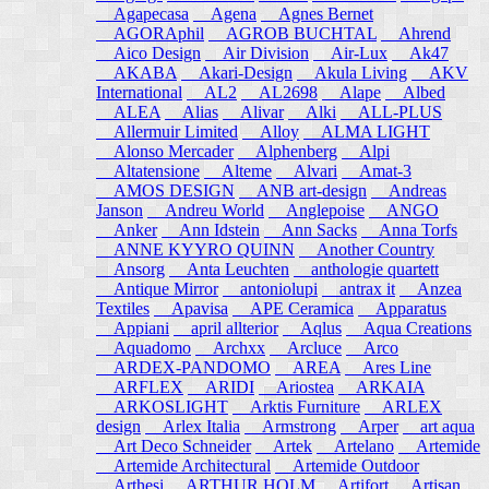
Agapecasa
Agena
Agnes Bernet
AGORAphil
AGROB BUCHTAL
Ahrend
Aico Design
Air Division
Air-Lux
Ak47
AKABA
Akari-Design
Akula Living
AKV
International
AL2
AL2698
Alape
Albed
ALEA
Alias
Alivar
Alki
ALL-PLUS
Allermuir Limited
Alloy
ALMA LIGHT
Alonso Mercader
Alphenberg
Alpi
Altatensione
Alteme
Alvari
Amat-3
AMOS DESIGN
ANB art-design
Andreas
Janson
Andreu World
Anglepoise
ANGO
Anker
Ann Idstein
Ann Sacks
Anna Torfs
ANNE KYYRO QUINN
Another Country
Ansorg
Anta Leuchten
anthologie quartett
Antique Mirror
antoniolupi
antrax it
Anzea
Textiles
Apavisa
APE Ceramica
Apparatus
Appiani
april allterior
Aqlus
Aqua Creations
Aquadomo
Archxx
Arcluce
Arco
ARDEX-PANDOMO
AREA
Ares Line
ARFLEX
ARIDI
Ariostea
ARKAIA
ARKOSLIGHT
Arktis Furniture
ARLEX
design
Arlex Italia
Armstrong
Arper
art aqua
Art Deco Schneider
Artek
Artelano
Artemide
Artemide Architectural
Artemide Outdoor
Arthesi
ARTHUR HOLM
Artifort
Artisan