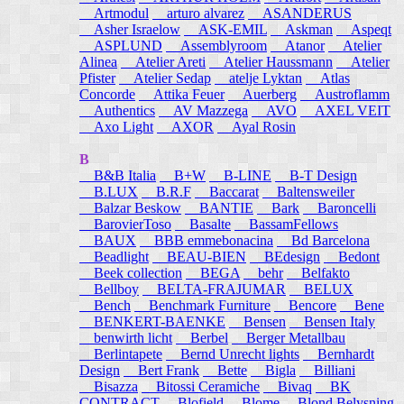
Artmodul
arturo alvarez
ASANDERUS
Asher Israelow
ASK-EMIL
Askman
Aspeqt
ASPLUND
Assemblyroom
Atanor
Atelier
Alinea
Atelier Areti
Atelier Haussmann
Atelier
Pfister
Atelier Sedap
atelje Lyktan
Atlas
Concorde
Attika Feuer
Auerberg
Austroflamm
Authentics
AV Mazzega
AVO
AXEL VEIT
Axo Light
AXOR
Ayal Rosin
B
B&B Italia
B+W
B-LINE
B-T Design
B.LUX
B.R.F
Baccarat
Baltensweiler
Balzar Beskow
BANTIE
Bark
Baroncelli
BarovierToso
Basalte
BassamFellows
BAUX
BBB emmebonacina
Bd Barcelona
Beadlight
BEAU-BIEN
BEdesign
Bedont
Beek collection
BEGA
behr
Belfakto
Bellboy
BELTA-FRAJUMAR
BELUX
Bench
Benchmark Furniture
Bencore
Bene
BENKERT-BAENKE
Bensen
Bensen Italy
benwirth licht
Berbel
Berger Metallbau
Berlintapete
Bernd Unrecht lights
Bernhardt
Design
Bert Frank
Bette
Bigla
Billiani
Bisazza
Bitossi Ceramiche
Bivaq
BK
CONTRACT
Blofield
Blome
Blond Belysning