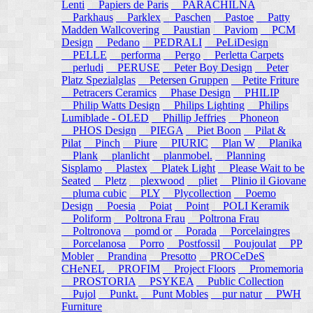
Lenti
Papiers de Paris
PARACHILNA
Parkhaus
Parklex
Paschen
Pastoe
Patty
Madden Wallcovering
Paustian
Paviom
PCM
Design
Pedano
PEDRALI
PeLiDesign
PELLE
performa
Pergo
Perletta Carpets
perludi
PERUSE
Peter Boy Design
Peter
Platz Spezialglas
Petersen Gruppen
Petite Friture
Petracers Ceramics
Phase Design
PHILIP
Philip Watts Design
Philips Lighting
Philips
Lumiblade - OLED
Phillip Jeffries
Phoneon
PHOS Design
PIEGA
Piet Boon
Pilat &
Pilat
Pinch
Piure
PIURIC
Plan W
Planika
Plank
planlicht
planmobel.
Planning
Sisplamo
Plastex
Platek Light
Please Wait to be
Seated
Pletz
plexwood
pliet
Plinio il Giovane
pluma cubic
PLY
Plycollection
Poemo
Design
Poesia
Poiat
Point
POLI Keramik
Poliform
Poltrona Frau
Poltrona Frau
Poltronova
pomd or
Porada
Porcelaingres
Porcelanosa
Porro
Postfossil
Poujoulat
PP
Mobler
Prandina
Presotto
PROCeDeS
CHeNEL
PROFIM
Project Floors
Promemoria
PROSTORIA
PSYKEA
Public Collection
Pujol
Punkt.
Punt Mobles
pur natur
PWH
Furniture