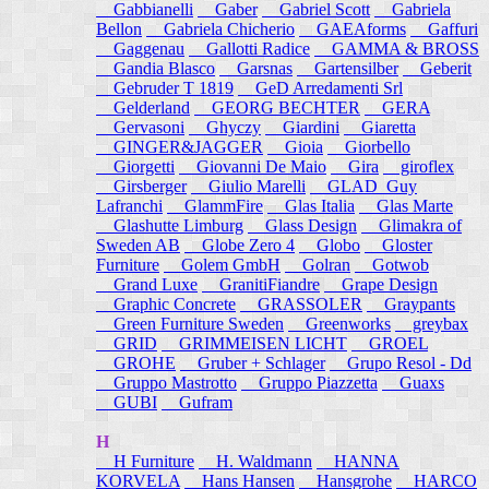
Gabbianelli
Gaber
Gabriel Scott
Gabriela
Bellon
Gabriela Chicherio
GAEAforms
Gaffuri
Gaggenau
Gallotti Radice
GAMMA & BROSS
Gandia Blasco
Garsnas
Gartensilber
Geberit
Gebruder T 1819
GeD Arredamenti Srl
Gelderland
GEORG BECHTER
GERA
Gervasoni
Ghyczy
Giardini
Giaretta
GINGER&JAGGER
Gioia
Giorbello
Giorgetti
Giovanni De Maio
Gira
giroflex
Girsberger
Giulio Marelli
GLAD_Guy
Lafranchi
GlammFire
Glas Italia
Glas Marte
Glashutte Limburg
Glass Design
Glimakra of
Sweden AB
Globe Zero 4
Globo
Gloster
Furniture
Golem GmbH
Golran
Gotwob
Grand Luxe
GranitiFiandre
Grape Design
Graphic Concrete
GRASSOLER
Graypants
Green Furniture Sweden
Greenworks
greybax
GRID
GRIMMEISEN LICHT
GROEL
GROHE
Gruber + Schlager
Grupo Resol - Dd
Gruppo Mastrotto
Gruppo Piazzetta
Guaxs
GUBI
Gufram
H
H Furniture
H. Waldmann
HANNA
KORVELA
Hans Hansen
Hansgrohe
HARCO