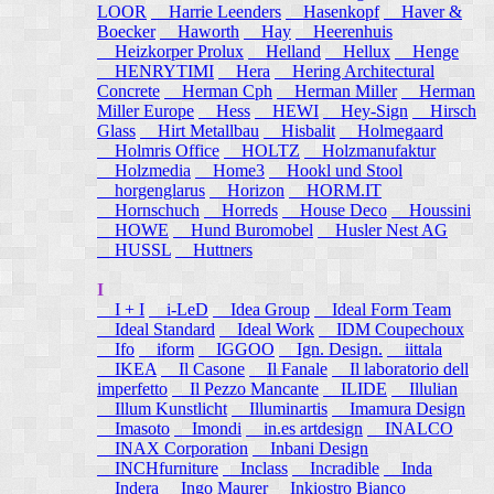
LOOR
Harrie Leenders
Hasenkopf
Haver &
Boecker
Haworth
Hay
Heerenhuis
Heizkorper Prolux
Helland
Hellux
Henge
HENRYTIMI
Hera
Hering Architectural
Concrete
Herman Cph
Herman Miller
Herman
Miller Europe
Hess
HEWI
Hey-Sign
Hirsch
Glass
Hirt Metallbau
Hisbalit
Holmegaard
Holmris Office
HOLTZ
Holzmanufaktur
Holzmedia
Home3
Hookl und Stool
horgenglarus
Horizon
HORM.IT
Hornschuch
Horreds
House Deco
Houssini
HOWE
Hund Buromobel
Husler Nest AG
HUSSL
Huttners
I
I + I
i-LeD
Idea Group
Ideal Form Team
Ideal Standard
Ideal Work
IDM Coupechoux
Ifo
iform
IGGOO
Ign. Design.
iittala
IKEA
Il Casone
Il Fanale
Il laboratorio dell
imperfetto
Il Pezzo Mancante
ILIDE
Illulian
Illum Kunstlicht
Illuminartis
Imamura Design
Imasoto
Imondi
in.es artdesign
INALCO
INAX Corporation
Inbani Design
INCHfurniture
Inclass
Incradible
Inda
Indera
Ingo Maurer
Inkiostro Bianco