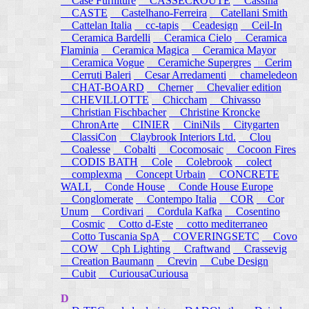
Case Furniture
CASSECROUTE
Cassina
CASTE
Castelhano-Ferreira
Catellani Smith
Cattelan Italia
cc-tapis
Ceadesign
Ceil-In
Ceramica Bardelli
Ceramica Cielo
Ceramica
Flaminia
Ceramica Magica
Ceramica Mayor
Ceramica Vogue
Ceramiche Supergres
Cerim
Cerruti Baleri
Cesar Arredamenti
chameledeon
CHAT-BOARD
Cherner
Chevalier edition
CHEVILLOTTE
Chiccham
Chivasso
Christian Fischbacher
Christine Kroncke
ChronArte
CINIER
CiniNils
Citygarten
ClassiCon
Claybrook Interiors Ltd.
Clou
Coalesse
Cobalti
Cocomosaic
Cocoon Fires
CODIS BATH
Cole
Colebrook
colect
complexma
Concept Urbain
CONCRETE
WALL
Conde House
Conde House Europe
Conglomerate
Contempo Italia
COR
Cor
Unum
Cordivari
Cordula Kafka
Cosentino
Cosmic
Cotto d-Este
cotto mediterraneo
Cotto Tuscania SpA
COVERINGSETC
Covo
COW
Cph Lighting
Craftwand
Crassevig
Creation Baumann
Crevin
Cube Design
Cubit
CuriousaCuriousa
D