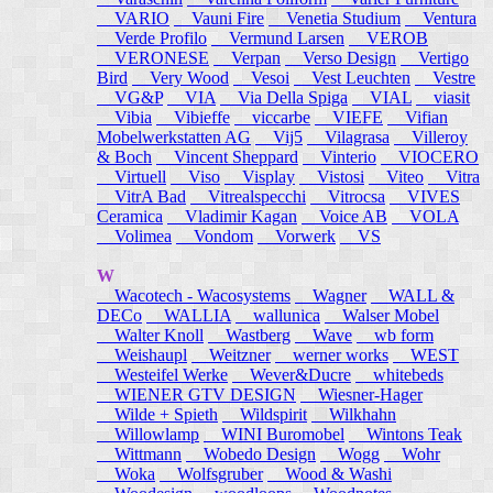
VARIO
Vauni Fire
Venetia Studium
Ventura
Verde Profilo
Vermund Larsen
VEROB
VERONESE
Verpan
Verso Design
Vertigo
Bird
Very Wood
Vesoi
Vest Leuchten
Vestre
VG&P
VIA
Via Della Spiga
VIAL
viasit
Vibia
Vibieffe
viccarbe
VIEFE
Vifian
Mobelwerkstatten AG
Vij5
Vilagrasa
Villeroy
& Boch
Vincent Sheppard
Vinterio
VIOCERO
Virtuell
Viso
Visplay
Vistosi
Viteo
Vitra
VitrA Bad
Vitrealspecchi
Vitrocsa
VIVES
Ceramica
Vladimir Kagan
Voice AB
VOLA
Volimea
Vondom
Vorwerk
VS
W
Wacotech - Wacosystems
Wagner
WALL &
DECo
WALLIA
wallunica
Walser Mobel
Walter Knoll
Wastberg
Wave
wb form
Weishaupl
Weitzner
werner works
WEST
Westeifel Werke
Wever&Ducre
whitebeds
WIENER GTV DESIGN
Wiesner-Hager
Wilde + Spieth
Wildspirit
Wilkhahn
Willowlamp
WINI Buromobel
Wintons Teak
Wittmann
Wobedo Design
Wogg
Wohr
Woka
Wolfsgruber
Wood & Washi