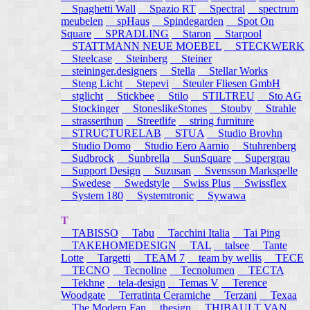
Spaghetti Wall
Spazio RT
Spectral
spectrum
meubelen
spHaus
Spindegarden
Spot On
Square
SPRADLING
Staron
Starpool
STATTMANN NEUE MOEBEL
STECKWERK
Steelcase
Steinberg
Steiner
steininger.designers
Stella
Stellar Works
Steng Licht
Stepevi
Steuler Fliesen GmbH
stglicht
Stickbee
Stilo
STILTREU
Sto AG
Stockinger
StoneslikeStones
Stouby
Strahle
strasserthun
Streetlife
string furniture
STRUCTURELAB
STUA
Studio Brovhn
Studio Domo
Studio Eero Aarnio
Stuhrenberg
Sudbrock
Sunbrella
SunSquare
Supergrau
Support Design
Suzusan
Svensson Markspelle
Swedese
Swedstyle
Swiss Plus
Swissflex
System 180
Systemtronic
Sywawa
T
TABISSO
Tabu
Tacchini Italia
Tai Ping
TAKEHOMEDESIGN
TAL
talsee
Tante
Lotte
Targetti
TEAM 7
team by wellis
TECE
TECNO
Tecnoline
Tecnolumen
TECTA
Tekhne
tela-design
Temas V
Terence
Woodgate
Terratinta Ceramiche
Terzani
Texaa
The Modern Fan
thesign
THIBAULT VAN