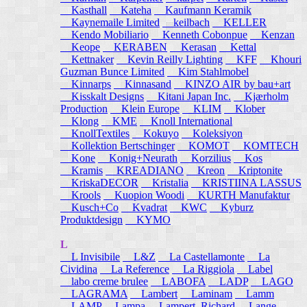
Kasthall
Kateha
Kaufmann Keramik
Kaynemaile Limited
keilbach
KELLER
Kendo Mobiliario
Kenneth Cobonpue
Kenzan
Keope
KERABEN
Kerasan
Kettal
Kettnaker
Kevin Reilly Lighting
KFF
Khouri
Guzman Bunce Limited
Kim Stahlmobel
Kinnarps
Kinnasand
KINZO AIR by bau+art
Kisskalt Designs
Kitani Japan Inc.
Kjærholm
Production
Klein Europe
KLIM
Klober
Klong
KME
Knoll International
KnollTextiles
Kokuyo
Koleksiyon
Kollektion Bertschinger
KOMOT
KOMTECH
Kone
Konig+Neurath
Korzilius
Kos
Kramis
KREADIANO
Kreon
Kriptonite
KriskaDECOR
Kristalia
KRISTIINA LASSUS
Krools
Kuopion Woodi
KURTH Manufaktur
Kusch+Co
Kvadrat
KWC
Kyburz
Produktdesign
KYMO
L
L Invisibile
L&Z
La Castellamonte
La
Cividina
La Reference
La Riggiola
Label
labo creme brulee
LABOFA
LADP
LAGO
LAGRAMA
Lambert
Laminam
Lamm
LAMP
Lampa
Lampert, Richard
Lange