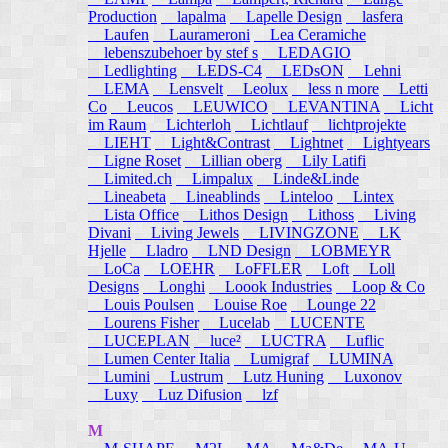
Production
lapalma
Lapelle Design
lasfera
Laufen
Laurameroni
Lea Ceramiche
lebenszubehoer by stef s
LEDAGIO
Ledlighting
LEDS-C4
LEDsON
Lehni
LEMA
Lensvelt
Leolux
less n more
Letti
Co
Leucos
LEUWICO
LEVANTINA
Licht
im Raum
Lichterloh
Lichtlauf
lichtprojekte
LIEHT
Light&Contrast
Lightnet
Lightyears
Ligne Roset
Lillian oberg
Lily Latifi
Limited.ch
Limpalux
Linde&Linde
Lineabeta
Lineablinds
Linteloo
Lintex
Lista Office
Lithos Design
Lithoss
Living
Divani
Living Jewels
LIVINGZONE
LK
Hjelle
Lladro
LND Design
LOBMEYR
LoCa
LOEHR
LoFFLER
Loft
Loll
Designs
Longhi
Loook Industries
Loop & Co
Louis Poulsen
Louise Roe
Lounge 22
Lourens Fisher
Lucelab
LUCENTE
LUCEPLAN
luce²
LUCTRA
Luflic
Lumen Center Italia
Lumigraf
LUMINA
Lumini
Lustrum
Lutz Huning
Luxonov
Luxy
Luz Difusion
lzf
M