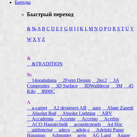
Бренды
Быстрый переход
&
№
A
B
C
D
E
F
G
H
I
J
K
L
M
N
O
P
Q
R
S
T
U
V
W
X
Y
Z
&
&TRADITION
№
14oraitaliana
2Form Design
2tec2
3A
Composites
3D Surface
3DWalldecor
3M
45
Kilo
8000C
A
a-carpet
A2 designers AB
aaro
Abate Zanetti
Absolut Bad
Absolut Lighting
ABV
Accademia
Accente
Accento
Acerbis
ACO Haustechnik
acousticpearls
Ad Hoc
addinterior
adeco
adele-c
Adelphi Paper
Hangings
Admonter
aeris
AG Land
Agape