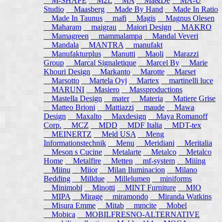
M-SHAPE
M2L
MA
Ma&De
MA-U
Studio
Maasberg
Made By Hand
Made In Ratio
Made In Taunus
mafi
Magis
Magnus Olesen
Maharam
maigrau
Maiori Design
MAKRO
Mamagreen
mammalampa
Mandal Veveri
Mandala
MANTRA
manufakt
Manufakturplus
Manutti
Maoli
Marazzi
Group
Marcal Signaletique
Marcel By
Marie
Khouri Design
Markanto
Marotte
Marset
Marsotto
Martela Oyj
Martex
martinelli luce
MARUNI
Masiero
Massproductions
Mastella Design
mater
Materia
Matiere Grise
Matteo Brioni
Mattiazzi
maude
Mawa
Design
Maxalto
Maxdesign
Maya Romanoff
Corp.
MCZ
MDD
MDF Italia
MDT-tex
MEINERTZ
Meld USA
Meng
Informationstechnik
Menu
Meridiani
Meritalia
Meson s Cucine
Metalarte
Metalco
Metalco
Home
Metalfire
Metten
mf-system
Miiing
Miinu
Miior
Milan Iluminacion
Milano
Bedding
Milldue
Millelumen
miniforms
Minimobl
Minotti
MINT Furniture
MIO
MIPA
Mirage
miramondo
Miranda Watkins
Misura Emme
Mitab
mmcite
Mobel
Mobica
MOBILFRESNO-ALTERNATIVE