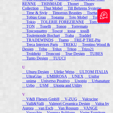
RENNE
THISMADE
Thonet
Thony
Collection
Thut Mobel
Till Behrens Systeme
Time & Style
Timorous Beasties
Tisettanta
Tobias Grau
Togama
Tojo Mobel
Token
Tokio
TOLERIE FOREZIENNE
Tom Rossau
TON
Tonelli
Tonon
Torremato
Toscoquattro
Toscot
tossa
tossB
Toulemonde Bochart
Traba
Traddel
TRADEWINDS
Tramo
TRE-P TRE-Piu
Treca Interiors Paris
TREKU
Trentino Wood &
Design
Tribu
Trilux
Triton
Trizo21
Troldtekt
Tronconi
True Design
TUBES
Tunto Design
TUUCI
U
Uhuru Design
Ulrike Weiss
ULTOM ITALIA
UltraGlas
UMBROSA
UNEX
Unifor
unima
Universo Positivo
Unopiu
Urbanature
Urbo
USM
Utopia and Utility
V
V&B Fliesen GmbH
V-ZUG
Valcucine
Valli&Valli
Valmori Ceramica Design
Valoa by
Aurora
van Esch
Van Rossum
VANGE
Varaschin
Varenna Poliform
Varier Furniture