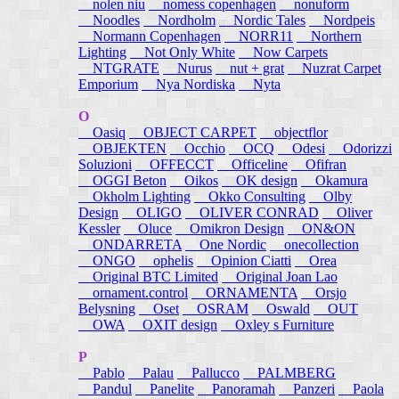
nolen niu
nomess copenhagen
nonuform
Noodles
Nordholm
Nordic Tales
Nordpeis
Normann Copenhagen
NORR11
Northern
Lighting
Not Only White
Now Carpets
NTGRATE
Nurus
nut + grat
Nuzrat Carpet
Emporium
Nya Nordiska
Nyta
O
Oasiq
OBJECT CARPET
objectflor
OBJEKTEN
Occhio
OCQ
Odesi
Odorizzi
Soluzioni
OFFECCT
Officeline
Ofifran
OGGI Beton
Oikos
OK design
Okamura
Okholm Lighting
Okko Consulting
Olby
Design
OLIGO
OLIVER CONRAD
Oliver
Kessler
Oluce
Omikron Design
ON&ON
ONDARRETA
One Nordic
onecollection
ONGO
ophelis
Opinion Ciatti
Orea
Original BTC Limited
Original Joan Lao
ornament.control
ORNAMENTA
Orsjo
Belysning
Oset
OSRAM
Oswald
OUT
OWA
OXIT design
Oxley s Furniture
P
Pablo
Palau
Pallucco
PALMBERG
Pandul
Panelite
Panoramah
Panzeri
Paola