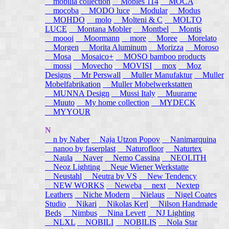
mobilia collection
Mobles 114
MOCA
mocoba
MODO luce
Modular
Modus
MOHDO
molo
Molteni & C
MOLTO
LUCE
Montana Mobler
Montbel
Montis
moooi
Moormann
more
Moree
Morelato
Morgen
Morita Aluminum
Morizza
Moroso
Mosa
Mosaico+
MOSO bamboo products
mossi
Movecho
MOVISI
mox
Moz
Designs
Mr Perswall
Muller Manufaktur
Muller
Mobelfabrikation
Muller Mobelwerkstatten
MUNNA Design
Mussi Italy
Muurame
Muuto
My home collection
MYDECK
MYYOUR
N
n by Naber
Naja Utzon Popov
Nanimarquina
nanoo by faserplast
Naturofloor
Naturtex
Naula
Naver
Nemo Cassina
NEOLITH
Neoz Lighting
Neue Wiener Werkstatte
Neustahl
Neutra by VS
New Tendency
NEW WORKS
Neweba
next
Nextep
Leathers
Niche Modern
Nielaus
Nigel Coates
Studio
Nikari
Nikolas Kerl
Nilson Handmade
Beds
Nimbus
Nina Levett
NJ Lighting
NLXL
NOBILI
NOBILIS
Nola Star