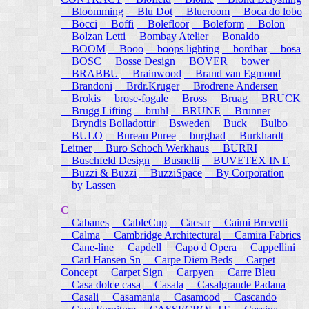
Bloomming
Blu Dot
Blueroom
Boca do lobo
Bocci
Boffi
Bolefloor
Boleform
Bolon
Bolzan Letti
Bombay Atelier
Bonaldo
BOOM
Booo
boops lighting
bordbar
bosa
BOSC
Bosse Design
BOVER
bower
BRABBU
Brainwood
Brand van Egmond
Brandoni
Brdr.Kruger
Brodrene Andersen
Brokis
brose-fogale
Bross
Bruag
BRUCK
Brugg Lifting
bruhl
BRUNE
Brunner
Bryndis Bolladottir
Bsweden
Buck
Bulbo
BULO
Bureau Puree
burgbad
Burkhardt
Leitner
Buro Schoch Werkhaus
BURRI
Buschfeld Design
Busnelli
BUVETEX INT.
Buzzi & Buzzi
BuzziSpace
By Corporation
by Lassen
C
Cabanes
CableCup
Caesar
Caimi Brevetti
Calma
Cambridge Architectural
Camira Fabrics
Cane-line
Capdell
Capo d Opera
Cappellini
Carl Hansen Sn
Carpe Diem Beds
Carpet
Concept
Carpet Sign
Carpyen
Carre Bleu
Casa dolce casa
Casala
Casalgrande Padana
Casali
Casamania
Casamood
Cascando