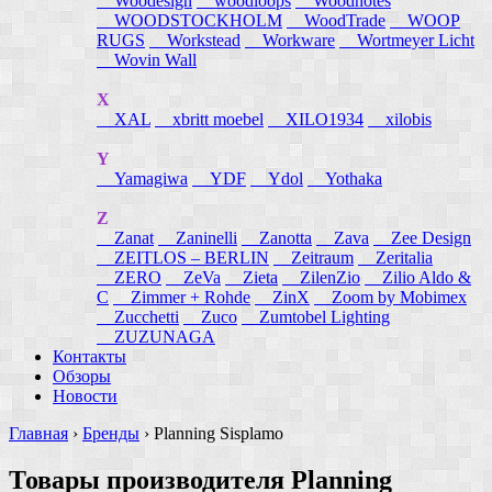
Woodesign
woodloops
Woodnotes
WOODSTOCKHOLM
WoodTrade
WOOP
RUGS
Workstead
Workware
Wortmeyer Licht
Wovin Wall
X
XAL
xbritt moebel
XILO1934
xilobis
Y
Yamagiwa
YDF
Ydol
Yothaka
Z
Zanat
Zaninelli
Zanotta
Zava
Zee Design
ZEITLOS – BERLIN
Zeitraum
Zeritalia
ZERO
ZeVa
Zieta
ZilenZio
Zilio Aldo &
C
Zimmer + Rohde
ZinX
Zoom by Mobimex
Zucchetti
Zuco
Zumtobel Lighting
ZUZUNAGA
Контакты
Обзоры
Новости
Главная
›
Бренды
›
Planning Sisplamo
Товары производителя Planning