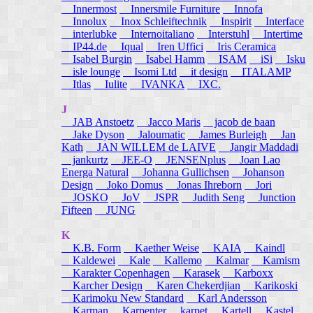
Innermost
Innersmile Furniture
Innofa
Innolux
Inox Schleiftechnik
Inspirit
Interface
interlubke
Internoitaliano
Interstuhl
Intertime
IP44.de
Iqual
Iren Uffici
Iris Ceramica
Isabel Burgin
Isabel Hamm
ISAM
iSi
Isku
isle lounge
Isomi Ltd
it design
ITALAMP
Itlas
Iulite
IVANKA
IXC.
J
JAB Anstoetz
Jacco Maris
jacob de baan
Jake Dyson
Jaloumatic
James Burleigh
Jan
Kath
JAN WILLEM de LAIVE
Jangir Maddadi
jankurtz
JEE-O
JENSENplus
Joan Lao
Energa Natural
Johanna Gullichsen
Johanson
Design
Joko Domus
Jonas Ihreborn
Jori
JOSKO
JoV
JSPR
Judith Seng
Junction
Fifteen
JUNG
K
K.B. Form
Kaether Weise
KAIA
Kaindl
Kaldewei
Kale
Kallemo
Kalmar
Kamism
Karakter Copenhagen
Karasek
Karboxx
Karcher Design
Karen Chekerdjian
Karikoski
Karimoku New Standard
Karl Andersson
Karman
Karpenter
karpet
Kartell
Kastel