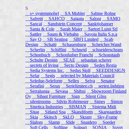
S
s+ systemmobel
SA Mobler
Sabine Rohse
Safretti
SAHCO
Saigata
Saloni
SAMO
Sancal
Sandstein Concept
Sanktjohanser
Santa & Cole
Sarah Maier
Sartori Luigi Srl
Sattler
Saum & Viebahn
Savoia Italia S.p.a
Say O
SB Seating
SBFI Limited
Scab
Design
Schatti
Schauenburg
Scheicher.Wand
Scherlin
Schiffini
Schneid
schneiderschram
Schonbuch
Schonhuber Franchi
Schonstaub
Schulte Design
SEAE
sebastian scherer
secrets of living
Secto Design
Sedes Regia
Sedia Systems Inc.
Sedus Stoll
SEEDDESIGN
Sefar
Segis
selected by Materials Council
Seledue-Seleform
Sellex
Selva
Senator
Serafini
Serax
Serielimitee.ch
serien.lighting
Serralunga
Sevasa
Shibui
Showroom Finland
Oy
Sibast Furniture
Sign
Silent Gliss
silentrooms
Silvio Rohrmoser
Simes
Simon
Sinetica Industries
SISMAN
Sistema Midi
Sitag
Sitland Spa
Skandiform
Skargaarden
Skia
Skitsch
SkLO
Skram
Sky-Frame
Slalom
Slamp
Slide
Snaidero
Soeder
Soft Cells
Softline
Solpuri
SONIA
Sovet