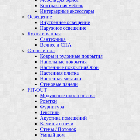
Контрактная мебель
Интерьерные аксессуары
Освещение
Внутреннее освещение
Наружное освещение
Кухня и ванная
Сантехника
Велнес и СПА
Стены и пол
Ковры и рулонные покрытия
Напольные покрытия
Настенные покрытия/Обои
Настенная плитка
Настенная мозаика
Стеновые панели
FIT-OUT
Модульные пространства
Розетки
Фурнитура
Текстиль
Акустика помещений
Камины и печи
Стены / Потолок
Умный дом