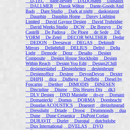
D-TEC
dade-design
DADObaths
Daisalux
DALLMER
Dansk Wilton
Dante-Goods And
Bads
Dare Studio
Dark at night
daskonzept
Dauphin
Dauphin Home
Davey Lighting
Limited
David Gaynor Design
David Trubridge
David Weeks Studio
DCW
De Breuyn
De
Castelli
De Padova
De Ploeg
de Sede
DE
VORM
De Zetel
DECOR WALTHER
Dedar
DEDON
Deesawat
DEGAS
Deknudt
Mirrors
Delightfull
DELIUS
Delivi
Delta
Light
Demode
Denz
Desalto
Design
Composite
Design House Stockholm
Design
Within Reach
Design You Edit
Design2Chill
designerslabel
Designheiten
designheure
Designoffice
Desiree
DevonDevon
Dexter
DHPH
dica
Didheya
Dieffebi
Diesel by
Foscarini
Dietiker
DIMODIS
DINESEN
Discipline
Diurne
Dix Heures Dix
dk3
DLV Design
DND Maniglie
do-ce
Domani
Domaniecki
Domus
DORMA
Dornbracht
Douglas ACOUSTICS
Draenert
dreizehngrad
Dresslight
Driade
Droog
Drummonds
dua
Dune
Dune Ceramica
DuPont Corian
DURAVIT
Durlet
Duropal
dutchglobe
Dux International
DVELAS
DVO