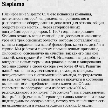
Sisplamo
Планирование Sisplamo С. л.-это испанская компания,
деятельность которой направлена на производство и
распределение оборудования и дополняет для офисов, общин,
общественных местах,... через авторизованных
дистрибьюторов и дилеров. С 1967 года, планирование
Sisplamo осталась верна главной цели достигая наивысшего
уровня в трех основных областях, которые составляют наш
капитал направлением нашей философии: качество, дизайн и
сервис. Мы работаем с четким промышленных призвание,
философию, основанную на качестве, так как его главной
задачей, конструкцией и Р+Д+Я. Исследования, разработку и
внедрение новых форм и материалов внесли планирования
Sisplamo ссылку в своем секторе уже более 40 лет. Развитие
нашей компании осуществляется с помощью молодых,
целеустремленных и оптимистично команда, сосредоточено
на том, как улучшить и развить новые продукты в состоянии
выполнить все потребности наших клиентов. Обладая
современным оборудованием из более чем 4000 м2,
расположенного в Рипольет ("Барселона"), мы предоставляем
быстрый и эффективный сервис для наших клиентов, а также
индивидуальное обслуживание, потому что наш бизнес в сети
на национальном и международном уровнях. В нашем