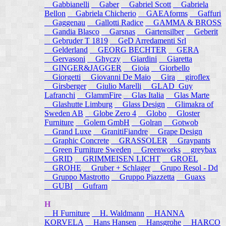
Gabbianelli
Gaber
Gabriel Scott
Gabriela
Bellon
Gabriela Chicherio
GAEAforms
Gaffuri
Gaggenau
Gallotti Radice
GAMMA & BROSS
Gandia Blasco
Garsnas
Gartensilber
Geberit
Gebruder T 1819
GeD Arredamenti Srl
Gelderland
GEORG BECHTER
GERA
Gervasoni
Ghyczy
Giardini
Giaretta
GINGER&JAGGER
Gioia
Giorbello
Giorgetti
Giovanni De Maio
Gira
giroflex
Girsberger
Giulio Marelli
GLAD_Guy
Lafranchi
GlammFire
Glas Italia
Glas Marte
Glashutte Limburg
Glass Design
Glimakra of
Sweden AB
Globe Zero 4
Globo
Gloster
Furniture
Golem GmbH
Golran
Gotwob
Grand Luxe
GranitiFiandre
Grape Design
Graphic Concrete
GRASSOLER
Graypants
Green Furniture Sweden
Greenworks
greybax
GRID
GRIMMEISEN LICHT
GROEL
GROHE
Gruber + Schlager
Grupo Resol - Dd
Gruppo Mastrotto
Gruppo Piazzetta
Guaxs
GUBI
Gufram
H
H Furniture
H. Waldmann
HANNA
KORVELA
Hans Hansen
Hansgrohe
HARCO