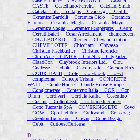
Case Furniture
CASSECROUTE
Cassina
CASTE
Castelhano-Ferreira
Catellani Smith
Cattelan Italia
cc-tapis
Ceadesign
Ceil-In
Ceramica Bardelli
Ceramica Cielo
Ceramica
Flaminia
Ceramica Magica
Ceramica Mayor
Ceramica Vogue
Ceramiche Supergres
Cerim
Cerruti Baleri
Cesar Arredamenti
chameledeon
CHAT-BOARD
Cherner
Chevalier edition
CHEVILLOTTE
Chiccham
Chivasso
Christian Fischbacher
Christine Kroncke
ChronArte
CINIER
CiniNils
Citygarten
ClassiCon
Claybrook Interiors Ltd.
Clou
Coalesse
Cobalti
Cocomosaic
Cocoon Fires
CODIS BATH
Cole
Colebrook
colect
complexma
Concept Urbain
CONCRETE
WALL
Conde House
Conde House Europe
Conglomerate
Contempo Italia
COR
Cor
Unum
Cordivari
Cordula Kafka
Cosentino
Cosmic
Cotto d-Este
cotto mediterraneo
Cotto Tuscania SpA
COVERINGSETC
Covo
COW
Cph Lighting
Craftwand
Crassevig
Creation Baumann
Crevin
Cube Design
Cubit
CuriousaCuriousa
D