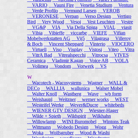
VARIO
Vauni Fire
Venetia Studium
Ventura
Verde Profilo
Vermund Larsen
VEROB
VERONESE
Verpan
Verso Design
Vertigo
Bird
Very Wood
Vesoi
Vest Leuchten
Vestre
VG&P
VIA
Via Della Spiga
VIAL
viasit
Vibia
Vibieffe
viccarbe
VIEFE
Vifian
Mobelwerkstatten AG
Vij5
Vilagrasa
Villeroy
& Boch
Vincent Sheppard
Vinterio
VIOCERO
Virtuell
Viso
Visplay
Vistosi
Viteo
Vitra
VitrA Bad
Vitrealspecchi
Vitrocsa
VIVES
Ceramica
Vladimir Kagan
Voice AB
VOLA
Volimea
Vondom
Vorwerk
VS
W
Wacotech - Wacosystems
Wagner
WALL &
DECo
WALLIA
wallunica
Walser Mobel
Walter Knoll
Wastberg
Wave
wb form
Weishaupl
Weitzner
werner works
WEST
Westeifel Werke
Wever&Ducre
whitebeds
WIENER GTV DESIGN
Wiesner-Hager
Wilde + Spieth
Wildspirit
Wilkhahn
Willowlamp
WINI Buromobel
Wintons Teak
Wittmann
Wobedo Design
Wogg
Wohr
Woka
Wolfsgruber
Wood & Washi