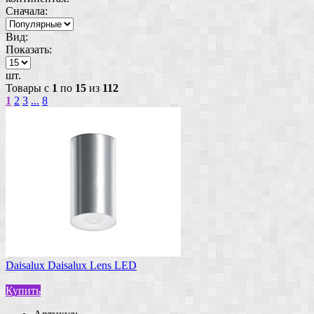
Сначала:
Вид:
Показать:
шт.
Товары с
1
по
15
из
112
1
2
3
...
8
Daisalux Daisalux Lens LED
Купить