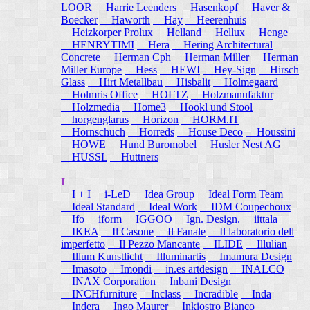
LOOR
Harrie Leenders
Hasenkopf
Haver &
Boecker
Haworth
Hay
Heerenhuis
Heizkorper Prolux
Helland
Hellux
Henge
HENRYTIMI
Hera
Hering Architectural
Concrete
Herman Cph
Herman Miller
Herman
Miller Europe
Hess
HEWI
Hey-Sign
Hirsch
Glass
Hirt Metallbau
Hisbalit
Holmegaard
Holmris Office
HOLTZ
Holzmanufaktur
Holzmedia
Home3
Hookl und Stool
horgenglarus
Horizon
HORM.IT
Hornschuch
Horreds
House Deco
Houssini
HOWE
Hund Buromobel
Husler Nest AG
HUSSL
Huttners
I
I + I
i-LeD
Idea Group
Ideal Form Team
Ideal Standard
Ideal Work
IDM Coupechoux
Ifo
iform
IGGOO
Ign. Design.
iittala
IKEA
Il Casone
Il Fanale
Il laboratorio dell
imperfetto
Il Pezzo Mancante
ILIDE
Illulian
Illum Kunstlicht
Illuminartis
Imamura Design
Imasoto
Imondi
in.es artdesign
INALCO
INAX Corporation
Inbani Design
INCHfurniture
Inclass
Incradible
Inda
Indera
Ingo Maurer
Inkiostro Bianco