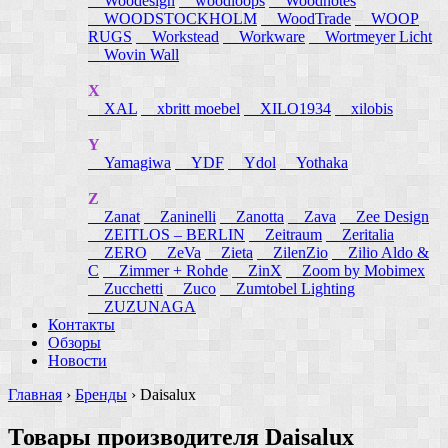
Woodesign
woodloops
Woodnotes
WOODSTOCKHOLM
WoodTrade
WOOP
RUGS
Workstead
Workware
Wortmeyer Licht
Wovin Wall
X
XAL
xbritt moebel
XILO1934
xilobis
Y
Yamagiwa
YDF
Ydol
Yothaka
Z
Zanat
Zaninelli
Zanotta
Zava
Zee Design
ZEITLOS – BERLIN
Zeitraum
Zeritalia
ZERO
ZeVa
Zieta
ZilenZio
Zilio Aldo &
C
Zimmer + Rohde
ZinX
Zoom by Mobimex
Zucchetti
Zuco
Zumtobel Lighting
ZUZUNAGA
Контакты
Обзоры
Новости
Главная
›
Бренды
›
Daisalux
Товары производителя Daisalux