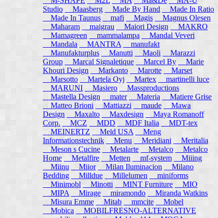
M-SHAPE
M2L
MA
Ma&De
MA-U
Studio
Maasberg
Made By Hand
Made In Ratio
Made In Taunus
mafi
Magis
Magnus Olesen
Maharam
maigrau
Maiori Design
MAKRO
Mamagreen
mammalampa
Mandal Veveri
Mandala
MANTRA
manufakt
Manufakturplus
Manutti
Maoli
Marazzi
Group
Marcal Signaletique
Marcel By
Marie
Khouri Design
Markanto
Marotte
Marset
Marsotto
Martela Oyj
Martex
martinelli luce
MARUNI
Masiero
Massproductions
Mastella Design
mater
Materia
Matiere Grise
Matteo Brioni
Mattiazzi
maude
Mawa
Design
Maxalto
Maxdesign
Maya Romanoff
Corp.
MCZ
MDD
MDF Italia
MDT-tex
MEINERTZ
Meld USA
Meng
Informationstechnik
Menu
Meridiani
Meritalia
Meson s Cucine
Metalarte
Metalco
Metalco
Home
Metalfire
Metten
mf-system
Miiing
Miinu
Miior
Milan Iluminacion
Milano
Bedding
Milldue
Millelumen
miniforms
Minimobl
Minotti
MINT Furniture
MIO
MIPA
Mirage
miramondo
Miranda Watkins
Misura Emme
Mitab
mmcite
Mobel
Mobica
MOBILFRESNO-ALTERNATIVE