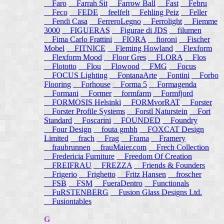
Faro
Farrah Sit
Farrow Ball
Fast
Febru
Feco
FEDE
feelfelt
Fehling Peiz
Feller
Fendi Casa
FerreroLegno
Ferrolight
Fiemme
3000
FIGUERAS
Figurae di JDS
filumen
Fima Carlo Frattini
FIORA
fioroni
Fischer
Mobel
FITNICE
Fleming Howland
Flexform
Flexform Mood
Floor Gres
FLORA
Flos
Flototto
Flou
Flowood
FMG
Focus
FOCUS Lighting
FontanaArte
Fontini
Forbo
Flooring
Forhouse
Forma 5
Formagenda
Formani
Former
formfarm
Formfjord
FORMOSIS Helsinki
FORMvorRAT
Forster
Forster Profile Systems
Forstl Naturstein
Fort
Standard
Foscarini
FOUNDED
Foundry
Four Design
fouta gmbh
FOXCAT Design
Limited
frach
Frag
Frama
Framery
fraubrunnen
frauMaier.com
Frech Collection
Fredericia Furniture
Freedom Of Creation
FREIFRAU
FREZZA
Friends & Founders
Frigerio
Frighetto
Fritz Hansen
froscher
FSB
FSM
FueraDentro
Functionals
FuRSTENBERG
Fusion Glass Designs Ltd.
Fusiontables
G