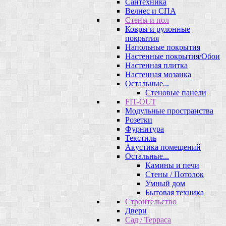
Сантехника
Велнес и СПА
Стены и пол
Ковры и рулонные
покрытия
Напольные покрытия
Настенные покрытия/Обои
Настенная плитка
Настенная мозаика
Остальные...
Стеновые панели
FIT-OUT
Модульные пространства
Розетки
Фурнитура
Текстиль
Акустика помещений
Остальные...
Камины и печи
Стены / Потолок
Умный дом
Бытовая техника
Строительство
Двери
Сад / Терраса