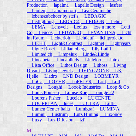
Production
lapalma
Lapelle Design
lasfera
Laufen
Laurameroni
Lea Ceramiche
lebenszubehoer by stef s
LEDAGIO
Ledlighting
LEDS-C4
LEDsON
Lehni
LEMA
Lensvelt
Leolux
less n more
Letti
Co
Leucos
LEUWICO
LEVANTINA
Licht
im Raum
Lichterloh
Lichtlauf
lichtprojekte
LIEHT
Light&Contrast
Lightnet
Lightyears
Ligne Roset
Lillian oberg
Lily Latifi
Limited.ch
Limpalux
Linde&Linde
Lineabeta
Lineablinds
Linteloo
Lintex
Lista Office
Lithos Design
Lithoss
Living
Divani
Living Jewels
LIVINGZONE
LK
Hjelle
Lladro
LND Design
LOBMEYR
LoCa
LOEHR
LoFFLER
Loft
Loll
Designs
Longhi
Loook Industries
Loop & Co
Louis Poulsen
Louise Roe
Lounge 22
Lourens Fisher
Lucelab
LUCENTE
LUCEPLAN
luce²
LUCTRA
Luflic
Lumen Center Italia
Lumigraf
LUMINA
Lumini
Lustrum
Lutz Huning
Luxonov
Luxy
Luz Difusion
lzf
M