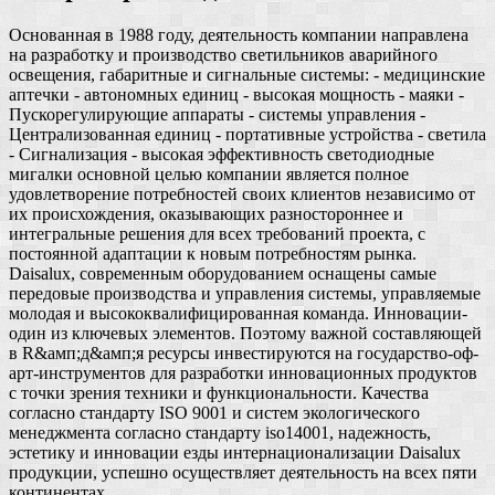
Основанная в 1988 году, деятельность компании направлена
на разработку и производство светильников аварийного
освещения, габаритные и сигнальные системы: - медицинские
аптечки - автономных единиц - высокая мощность - маяки -
Пускорегулирующие аппараты - системы управления -
Централизованная единиц - портативные устройства - светила
- Сигнализация - высокая эффективность светодиодные
мигалки основной целью компании является полное
удовлетворение потребностей своих клиентов независимо от
их происхождения, оказывающих разностороннее и
интегральные решения для всех требований проекта, с
постоянной адаптации к новым потребностям рынка.
Daisalux, современным оборудованием оснащены самые
передовые производства и управления системы, управляемые
молодая и высококвалифицированная команда. Инновации-
один из ключевых элементов. Поэтому важной составляющей
в R&амп;д&амп;я ресурсы инвестируются на государство-оф-
арт-инструментов для разработки инновационных продуктов
с точки зрения техники и функциональности. Качества
согласно стандарту ISO 9001 и систем экологического
менеджмента согласно стандарту iso14001, надежность,
эстетику и инновации езды интернационализации Daisalux
продукции, успешно осуществляет деятельность на всех пяти
континентах.