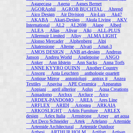
Agapecasa
Agena
Agnes Bernet
AGORAphil
AGROB BUCHTAL
Ahrend
Aico Design
Air Division
Air-Lux
Ak47
AKABA
Akari-Design
Akula Living
AKV
International
AL2
AL2698
Alape
Albed
ALEA
Alias
Alivar
Alki
ALL-PLUS
Allermuir Limited
Alloy
ALMA LIGHT
Alonso Mercader
Alphenberg
Alpi
Altatensione
Alteme
Alvari
Amat-3
AMOS DESIGN
ANB art-design
Andreas
Janson
Andreu World
Anglepoise
ANGO
Anker
Ann Idstein
Ann Sacks
Anna Torfs
ANNE KYYRO QUINN
Another Country
Ansorg
Anta Leuchten
anthologie quartett
Antique Mirror
antoniolupi
antrax it
Anzea
Textiles
Apavisa
APE Ceramica
Apparatus
Appiani
april allterior
Aqlus
Aqua Creations
Aquadomo
Archxx
Arcluce
Arco
ARDEX-PANDOMO
AREA
Ares Line
ARFLEX
ARIDI
Ariostea
ARKAIA
ARKOSLIGHT
Arktis Furniture
ARLEX
design
Arlex Italia
Armstrong
Arper
art aqua
Art Deco Schneider
Artek
Artelano
Artemide
Artemide Architectural
Artemide Outdoor
Arthesi
ARTHUR HOLM
Artifort
Artisan