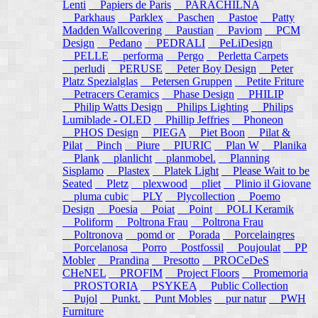
Lenti
Papiers de Paris
PARACHILNA
Parkhaus
Parklex
Paschen
Pastoe
Patty
Madden Wallcovering
Paustian
Paviom
PCM
Design
Pedano
PEDRALI
PeLiDesign
PELLE
performa
Pergo
Perletta Carpets
perludi
PERUSE
Peter Boy Design
Peter
Platz Spezialglas
Petersen Gruppen
Petite Friture
Petracers Ceramics
Phase Design
PHILIP
Philip Watts Design
Philips Lighting
Philips
Lumiblade - OLED
Phillip Jeffries
Phoneon
PHOS Design
PIEGA
Piet Boon
Pilat &
Pilat
Pinch
Piure
PIURIC
Plan W
Planika
Plank
planlicht
planmobel.
Planning
Sisplamo
Plastex
Platek Light
Please Wait to be
Seated
Pletz
plexwood
pliet
Plinio il Giovane
pluma cubic
PLY
Plycollection
Poemo
Design
Poesia
Poiat
Point
POLI Keramik
Poliform
Poltrona Frau
Poltrona Frau
Poltronova
pomd or
Porada
Porcelaingres
Porcelanosa
Porro
Postfossil
Poujoulat
PP
Mobler
Prandina
Presotto
PROCeDeS
CHeNEL
PROFIM
Project Floors
Promemoria
PROSTORIA
PSYKEA
Public Collection
Pujol
Punkt.
Punt Mobles
pur natur
PWH
Furniture