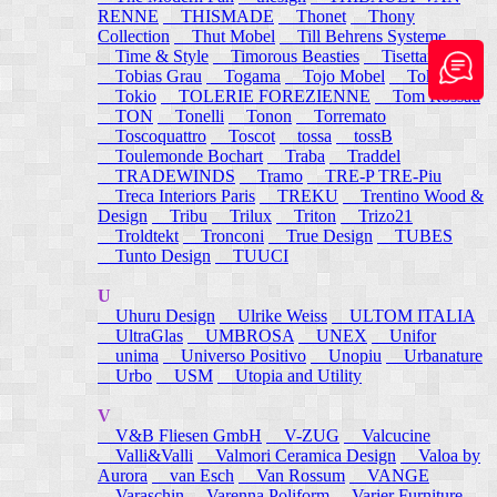
RENNE
THISMADE
Thonet
Thony
Collection
Thut Mobel
Till Behrens Systeme
Time & Style
Timorous Beasties
Tisettanta
Tobias Grau
Togama
Tojo Mobel
Token
Tokio
TOLERIE FOREZIENNE
Tom Rossau
TON
Tonelli
Tonon
Torremato
Toscoquattro
Toscot
tossa
tossB
Toulemonde Bochart
Traba
Traddel
TRADEWINDS
Tramo
TRE-P TRE-Piu
Treca Interiors Paris
TREKU
Trentino Wood &
Design
Tribu
Trilux
Triton
Trizo21
Troldtekt
Tronconi
True Design
TUBES
Tunto Design
TUUCI
U
Uhuru Design
Ulrike Weiss
ULTOM ITALIA
UltraGlas
UMBROSA
UNEX
Unifor
unima
Universo Positivo
Unopiu
Urbanature
Urbo
USM
Utopia and Utility
V
V&B Fliesen GmbH
V-ZUG
Valcucine
Valli&Valli
Valmori Ceramica Design
Valoa by
Aurora
van Esch
Van Rossum
VANGE
Varaschin
Varenna Poliform
Varier Furniture