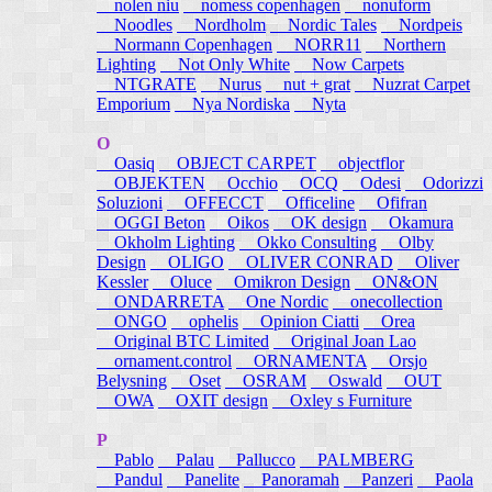
nolen niu
nomess copenhagen
nonuform
Noodles
Nordholm
Nordic Tales
Nordpeis
Normann Copenhagen
NORR11
Northern
Lighting
Not Only White
Now Carpets
NTGRATE
Nurus
nut + grat
Nuzrat Carpet
Emporium
Nya Nordiska
Nyta
O
Oasiq
OBJECT CARPET
objectflor
OBJEKTEN
Occhio
OCQ
Odesi
Odorizzi
Soluzioni
OFFECCT
Officeline
Ofifran
OGGI Beton
Oikos
OK design
Okamura
Okholm Lighting
Okko Consulting
Olby
Design
OLIGO
OLIVER CONRAD
Oliver
Kessler
Oluce
Omikron Design
ON&ON
ONDARRETA
One Nordic
onecollection
ONGO
ophelis
Opinion Ciatti
Orea
Original BTC Limited
Original Joan Lao
ornament.control
ORNAMENTA
Orsjo
Belysning
Oset
OSRAM
Oswald
OUT
OWA
OXIT design
Oxley s Furniture
P
Pablo
Palau
Pallucco
PALMBERG
Pandul
Panelite
Panoramah
Panzeri
Paola