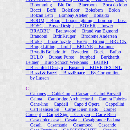
Bloomming
Blu Dot
Blueroom
Boca do lobo
Bocci
Boffi
Bolefloor
Boleform
Bolon
Bolzan Letti
Bombay Atelier
Bonaldo
BOOM
Booo
boops lighting
bordbar
bosa
BOSC
Bosse Design
BOVER
bower
BRABBU
Brainwood
Brand van Egmond
Brandoni
Brdr.Kruger
Brodrene Andersen
Brokis
brose-fogale
Bross
Bruag
BRUCK
Brugg Lifting
bruhl
BRUNE
Brunner
Bryndis Bolladottir
Bsweden
Buck
Bulbo
BULO
Bureau Puree
burgbad
Burkhardt
Leitner
Buro Schoch Werkhaus
BURRI
Buschfeld Design
Busnelli
BUVETEX INT.
Buzzi & Buzzi
BuzziSpace
By Corporation
by Lassen
C
Cabanes
CableCup
Caesar
Caimi Brevetti
Calma
Cambridge Architectural
Camira Fabrics
Cane-line
Capdell
Capo d Opera
Cappellini
Carl Hansen Sn
Carpe Diem Beds
Carpet
Concept
Carpet Sign
Carpyen
Carre Bleu
Casa dolce casa
Casala
Casalgrande Padana
Casali
Casamania
Casamood
Cascando