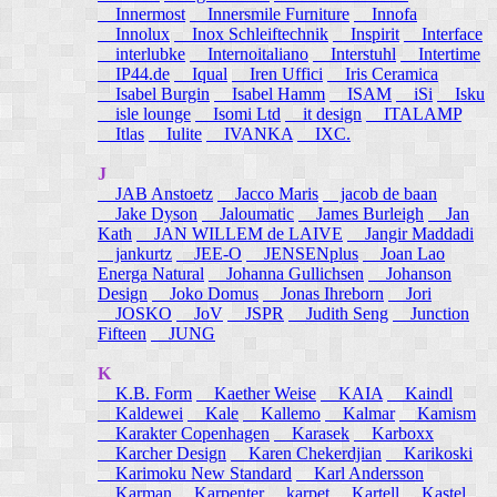
Innermost
Innersmile Furniture
Innofa
Innolux
Inox Schleiftechnik
Inspirit
Interface
interlubke
Internoitaliano
Interstuhl
Intertime
IP44.de
Iqual
Iren Uffici
Iris Ceramica
Isabel Burgin
Isabel Hamm
ISAM
iSi
Isku
isle lounge
Isomi Ltd
it design
ITALAMP
Itlas
Iulite
IVANKA
IXC.
J
JAB Anstoetz
Jacco Maris
jacob de baan
Jake Dyson
Jaloumatic
James Burleigh
Jan
Kath
JAN WILLEM de LAIVE
Jangir Maddadi
jankurtz
JEE-O
JENSENplus
Joan Lao
Energa Natural
Johanna Gullichsen
Johanson
Design
Joko Domus
Jonas Ihreborn
Jori
JOSKO
JoV
JSPR
Judith Seng
Junction
Fifteen
JUNG
K
K.B. Form
Kaether Weise
KAIA
Kaindl
Kaldewei
Kale
Kallemo
Kalmar
Kamism
Karakter Copenhagen
Karasek
Karboxx
Karcher Design
Karen Chekerdjian
Karikoski
Karimoku New Standard
Karl Andersson
Karman
Karpenter
karpet
Kartell
Kastel