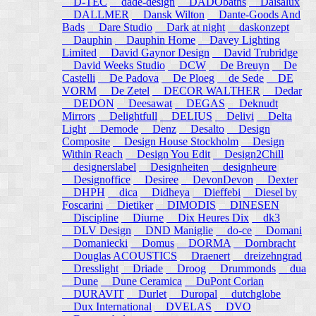
D-TEC
dade-design
DADObaths
Daisalux
DALLMER
Dansk Wilton
Dante-Goods And
Bads
Dare Studio
Dark at night
daskonzept
Dauphin
Dauphin Home
Davey Lighting
Limited
David Gaynor Design
David Trubridge
David Weeks Studio
DCW
De Breuyn
De
Castelli
De Padova
De Ploeg
de Sede
DE
VORM
De Zetel
DECOR WALTHER
Dedar
DEDON
Deesawat
DEGAS
Deknudt
Mirrors
Delightfull
DELIUS
Delivi
Delta
Light
Demode
Denz
Desalto
Design
Composite
Design House Stockholm
Design
Within Reach
Design You Edit
Design2Chill
designerslabel
Designheiten
designheure
Designoffice
Desiree
DevonDevon
Dexter
DHPH
dica
Didheya
Dieffebi
Diesel by
Foscarini
Dietiker
DIMODIS
DINESEN
Discipline
Diurne
Dix Heures Dix
dk3
DLV Design
DND Maniglie
do-ce
Domani
Domaniecki
Domus
DORMA
Dornbracht
Douglas ACOUSTICS
Draenert
dreizehngrad
Dresslight
Driade
Droog
Drummonds
dua
Dune
Dune Ceramica
DuPont Corian
DURAVIT
Durlet
Duropal
dutchglobe
Dux International
DVELAS
DVO