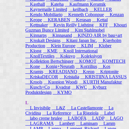
Kasthall
Kateha
Kaufmann Keramik
Kaynemaile Limited
keilbach
KELLER
Kendo Mobiliario
Kenneth Cobonpue
Kenzan
Keope
KERABEN
Kerasan
Kettal
Kettnaker
Kevin Reilly Lighting
KFF
Khouri
Guzman Bunce Limited
Kim Stahlmobel
Kinnarps
Kinnasand
KINZO AIR by bau+art
Kisskalt Designs
Kitani Japan Inc.
Kjærholm
Production
Klein Europe
KLIM
Klober
Klong
KME
Knoll International
KnollTextiles
Kokuyo
Koleksiyon
Kollektion Bertschinger
KOMOT
KOMTECH
Kone
Konig+Neurath
Korzilius
Kos
Kramis
KREADIANO
Kreon
Kriptonite
KriskaDECOR
Kristalia
KRISTIINA LASSUS
Krools
Kuopion Woodi
KURTH Manufaktur
Kusch+Co
Kvadrat
KWC
Kyburz
Produktdesign
KYMO
L
L Invisibile
L&Z
La Castellamonte
La
Cividina
La Reference
La Riggiola
Label
labo creme brulee
LABOFA
LADP
LAGO
LAGRAMA
Lambert
Laminam
Lamm
LAMP
Lampa
Lampert, Richard
Lange