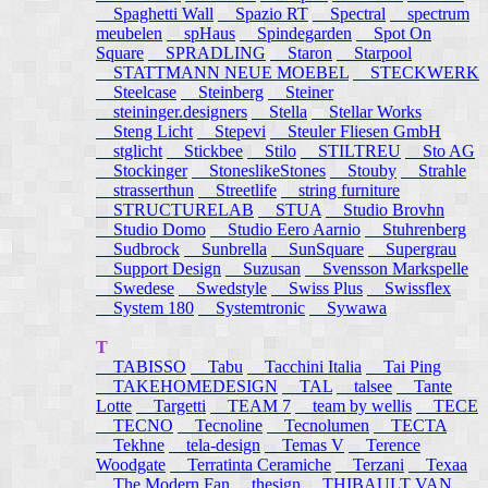
Spaghetti Wall
Spazio RT
Spectral
spectrum
meubelen
spHaus
Spindegarden
Spot On
Square
SPRADLING
Staron
Starpool
STATTMANN NEUE MOEBEL
STECKWERK
Steelcase
Steinberg
Steiner
steininger.designers
Stella
Stellar Works
Steng Licht
Stepevi
Steuler Fliesen GmbH
stglicht
Stickbee
Stilo
STILTREU
Sto AG
Stockinger
StoneslikeStones
Stouby
Strahle
strasserthun
Streetlife
string furniture
STRUCTURELAB
STUA
Studio Brovhn
Studio Domo
Studio Eero Aarnio
Stuhrenberg
Sudbrock
Sunbrella
SunSquare
Supergrau
Support Design
Suzusan
Svensson Markspelle
Swedese
Swedstyle
Swiss Plus
Swissflex
System 180
Systemtronic
Sywawa
T
TABISSO
Tabu
Tacchini Italia
Tai Ping
TAKEHOMEDESIGN
TAL
talsee
Tante
Lotte
Targetti
TEAM 7
team by wellis
TECE
TECNO
Tecnoline
Tecnolumen
TECTA
Tekhne
tela-design
Temas V
Terence
Woodgate
Terratinta Ceramiche
Terzani
Texaa
The Modern Fan
thesign
THIBAULT VAN