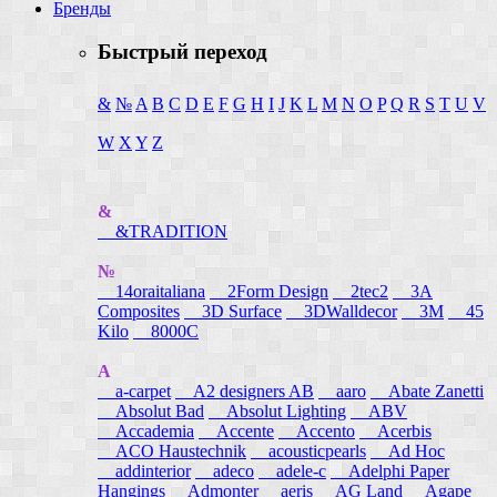
Бренды
Быстрый переход
&
№
A
B
C
D
E
F
G
H
I
J
K
L
M
N
O
P
Q
R
S
T
U
V
W
X
Y
Z
&
&TRADITION
№
14oraitaliana
2Form Design
2tec2
3A
Composites
3D Surface
3DWalldecor
3M
45
Kilo
8000C
A
a-carpet
A2 designers AB
aaro
Abate Zanetti
Absolut Bad
Absolut Lighting
ABV
Accademia
Accente
Accento
Acerbis
ACO Haustechnik
acousticpearls
Ad Hoc
addinterior
adeco
adele-c
Adelphi Paper
Hangings
Admonter
aeris
AG Land
Agape