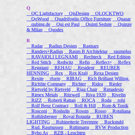
Q
QC Lightfactory
QisDesign
QLOCKTWO
QoWood
Quadrifoglio Office Furniture
Quasar
qubing.de
Qui est Paul
Quinti Sedute
Quinze
& Milan
Quodes
R
Radar
Radius Design
Ragnars
Randers+Radius
Raum B Architektur
raumplus
RAVAIOLI LEGNAMI
Rechteck
Red Edition
Red Stitch
Redwitz
Refin
Reflect+
Reflex
Reggiani
REHAU
Resident
REUBER
HENNING
Rex
Rex Kralj
Rexa Design
Rexite
rform
RIBAG
Rich Brilliant Willing.
Richlite Company
Richter
Ridea
Rieder
Rietveld by Rietveld
Riga Chair
Rimadesio
Rimex Metals
Ritzwell
Riva 1920
Rivelin
RiZZ
Roberti Rattan
ROCA
Roda
rohi
Rolf Benz Contract
Roll & Hill
Rom & Tonik
Rosconi
Roshults
Rossin
Rosso
Rotaliana
Rothlisberger
Royal Botania
RUBEN
LIGHTING
Rubinetterie Treemme
Ruckstuhl
Rud. Rasmussen
Ruttimann
RVW Production
Rybo As
RZB - Leuchten