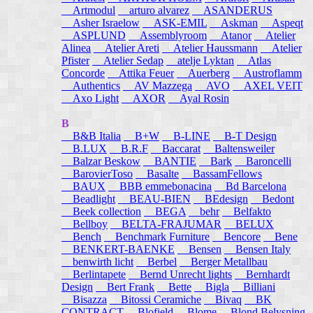
Artmodul
arturo alvarez
ASANDERUS
Asher Israelow
ASK-EMIL
Askman
Aspeqt
ASPLUND
Assemblyroom
Atanor
Atelier
Alinea
Atelier Areti
Atelier Haussmann
Atelier
Pfister
Atelier Sedap
atelje Lyktan
Atlas
Concorde
Attika Feuer
Auerberg
Austroflamm
Authentics
AV Mazzega
AVO
AXEL VEIT
Axo Light
AXOR
Ayal Rosin
B
B&B Italia
B+W
B-LINE
B-T Design
B.LUX
B.R.F
Baccarat
Baltensweiler
Balzar Beskow
BANTIE
Bark
Baroncelli
BarovierToso
Basalte
BassamFellows
BAUX
BBB emmebonacina
Bd Barcelona
Beadlight
BEAU-BIEN
BEdesign
Bedont
Beek collection
BEGA
behr
Belfakto
Bellboy
BELTA-FRAJUMAR
BELUX
Bench
Benchmark Furniture
Bencore
Bene
BENKERT-BAENKE
Bensen
Bensen Italy
benwirth licht
Berbel
Berger Metallbau
Berlintapete
Bernd Unrecht lights
Bernhardt
Design
Bert Frank
Bette
Bigla
Billiani
Bisazza
Bitossi Ceramiche
Bivaq
BK
CONTRACT
Blofield
Blome
Blond Belysning