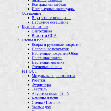
Контрактная мебель
Интерьерные аксессуары
Освещение
Внутреннее освещение
Наружное освещение
Кухня и ванная
Сантехника
Велнес и СПА
Стены и пол
Ковры и рулонные покрытия
Напольные покрытия
Настенные покрытия/Обои
Настенная плитка
Настенная мозаика
Стеновые панели
FIT-OUT
Модульные пространства
Розетки
Фурнитура
Текстиль
Акустика помещений
Камины и печи
Стены / Потолок
Умный дом