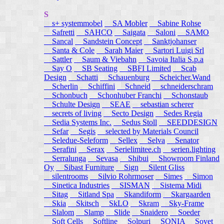
S
s+ systemmobel
SA Mobler
Sabine Rohse
Safretti
SAHCO
Saigata
Saloni
SAMO
Sancal
Sandstein Concept
Sanktjohanser
Santa & Cole
Sarah Maier
Sartori Luigi Srl
Sattler
Saum & Viebahn
Savoia Italia S.p.a
Say O
SB Seating
SBFI Limited
Scab
Design
Schatti
Schauenburg
Scheicher.Wand
Scherlin
Schiffini
Schneid
schneiderschram
Schonbuch
Schonhuber Franchi
Schonstaub
Schulte Design
SEAE
sebastian scherer
secrets of living
Secto Design
Sedes Regia
Sedia Systems Inc.
Sedus Stoll
SEEDDESIGN
Sefar
Segis
selected by Materials Council
Seledue-Seleform
Sellex
Selva
Senator
Serafini
Serax
Serielimitee.ch
serien.lighting
Serralunga
Sevasa
Shibui
Showroom Finland
Oy
Sibast Furniture
Sign
Silent Gliss
silentrooms
Silvio Rohrmoser
Simes
Simon
Sinetica Industries
SISMAN
Sistema Midi
Sitag
Sitland Spa
Skandiform
Skargaarden
Skia
Skitsch
SkLO
Skram
Sky-Frame
Slalom
Slamp
Slide
Snaidero
Soeder
Soft Cells
Softline
Solpuri
SONIA
Sovet