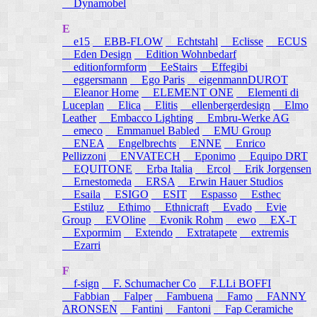
Dynamobel
E
e15
EBB-FLOW
Echtstahl
Eclisse
ECUS
Eden Design
Edition Wohnbedarf
editionformform
EeStairs
Effegibi
eggersmann
Ego Paris
eigenmannDUROT
Eleanor Home
ELEMENT ONE
Elementi di
Luceplan
Elica
Elitis
ellenbergerdesign
Elmo
Leather
Embacco Lighting
Embru-Werke AG
emeco
Emmanuel Babled
EMU Group
ENEA
Engelbrechts
ENNE
Enrico
Pellizzoni
ENVATECH
Eponimo
Equipo DRT
EQUITONE
Erba Italia
Ercol
Erik Jorgensen
Ernestomeda
ERSA
Erwin Hauer Studios
Esaila
ESIGO
ESIT
Espasso
Esthec
Estiluz
Ethimo
Ethnicraft
Evado
Evie
Group
EVOline
Evonik Rohm
ewo
EX-T
Expormim
Extendo
Extratapete
extremis
Ezarri
F
f-sign
F. Schumacher Co
F.LLi BOFFI
Fabbian
Falper
Fambuena
Famo
FANNY
ARONSEN
Fantini
Fantoni
Fap Ceramiche