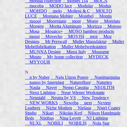
mobilia collection
Mobles 114
MOCA
mocoba
MODO luce
Modular
Modus
MOHDO
molo
Molteni & C
MOLTO
LUCE
Montana Mobler
Montbel
Montis
moooi
Moormann
more
Moree
Morelato
Morgen
Morita Aluminum
Morizza
Moroso
Mosa
Mosaico+
MOSO bamboo products
mossi
Movecho
MOVISI
mox
Moz
Designs
Mr Perswall
Muller Manufaktur
Muller
Mobelfabrikation
Muller Mobelwerkstatten
MUNNA Design
Mussi Italy
Muurame
Muuto
My home collection
MYDECK
MYYOUR
N
n by Naber
Naja Utzon Popov
Nanimarquina
nanoo by faserplast
Naturofloor
Naturtex
Naula
Naver
Nemo Cassina
NEOLITH
Neoz Lighting
Neue Wiener Werkstatte
Neustahl
Neutra by VS
New Tendency
NEW WORKS
Neweba
next
Nextep
Leathers
Niche Modern
Nielaus
Nigel Coates
Studio
Nikari
Nikolas Kerl
Nilson Handmade
Beds
Nimbus
Nina Levett
NJ Lighting
NLXL
NOBILI
NOBILIS
Nola Star