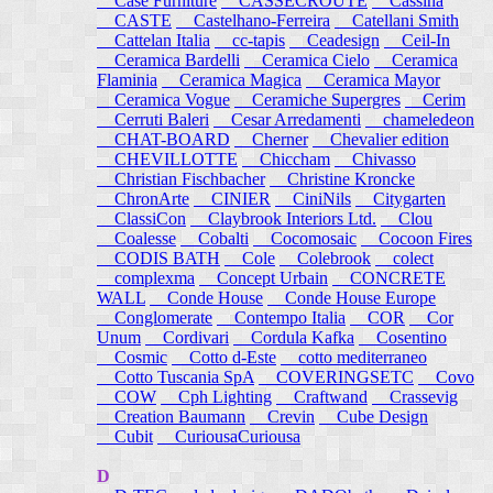
Case Furniture
CASSECROUTE
Cassina
CASTE
Castelhano-Ferreira
Catellani Smith
Cattelan Italia
cc-tapis
Ceadesign
Ceil-In
Ceramica Bardelli
Ceramica Cielo
Ceramica
Flaminia
Ceramica Magica
Ceramica Mayor
Ceramica Vogue
Ceramiche Supergres
Cerim
Cerruti Baleri
Cesar Arredamenti
chameledeon
CHAT-BOARD
Cherner
Chevalier edition
CHEVILLOTTE
Chiccham
Chivasso
Christian Fischbacher
Christine Kroncke
ChronArte
CINIER
CiniNils
Citygarten
ClassiCon
Claybrook Interiors Ltd.
Clou
Coalesse
Cobalti
Cocomosaic
Cocoon Fires
CODIS BATH
Cole
Colebrook
colect
complexma
Concept Urbain
CONCRETE
WALL
Conde House
Conde House Europe
Conglomerate
Contempo Italia
COR
Cor
Unum
Cordivari
Cordula Kafka
Cosentino
Cosmic
Cotto d-Este
cotto mediterraneo
Cotto Tuscania SpA
COVERINGSETC
Covo
COW
Cph Lighting
Craftwand
Crassevig
Creation Baumann
Crevin
Cube Design
Cubit
CuriousaCuriousa
D