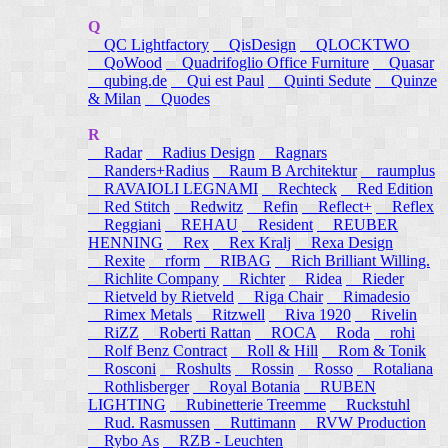
Q
QC Lightfactory
QisDesign
QLOCKTWO
QoWood
Quadrifoglio Office Furniture
Quasar
qubing.de
Qui est Paul
Quinti Sedute
Quinze
& Milan
Quodes
R
Radar
Radius Design
Ragnars
Randers+Radius
Raum B Architektur
raumplus
RAVAIOLI LEGNAMI
Rechteck
Red Edition
Red Stitch
Redwitz
Refin
Reflect+
Reflex
Reggiani
REHAU
Resident
REUBER
HENNING
Rex
Rex Kralj
Rexa Design
Rexite
rform
RIBAG
Rich Brilliant Willing.
Richlite Company
Richter
Ridea
Rieder
Rietveld by Rietveld
Riga Chair
Rimadesio
Rimex Metals
Ritzwell
Riva 1920
Rivelin
RiZZ
Roberti Rattan
ROCA
Roda
rohi
Rolf Benz Contract
Roll & Hill
Rom & Tonik
Rosconi
Roshults
Rossin
Rosso
Rotaliana
Rothlisberger
Royal Botania
RUBEN
LIGHTING
Rubinetterie Treemme
Ruckstuhl
Rud. Rasmussen
Ruttimann
RVW Production
Rybo As
RZB - Leuchten