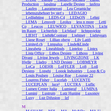
Production
lapalma
Lapelle Design
lasfera
Laufen
Laurameroni
Lea Ceramiche
lebenszubehoer by stef s
LEDAGIO
Ledlighting
LEDS-C4
LEDsON
Lehni
LEMA
Lensvelt
Leolux
less n more
Letti
Co
Leucos
LEUWICO
LEVANTINA
Licht
im Raum
Lichterloh
Lichtlauf
lichtprojekte
LIEHT
Light&Contrast
Lightnet
Lightyears
Ligne Roset
Lillian oberg
Lily Latifi
Limited.ch
Limpalux
Linde&Linde
Lineabeta
Lineablinds
Linteloo
Lintex
Lista Office
Lithos Design
Lithoss
Living
Divani
Living Jewels
LIVINGZONE
LK
Hjelle
Lladro
LND Design
LOBMEYR
LoCa
LOEHR
LoFFLER
Loft
Loll
Designs
Longhi
Loook Industries
Loop & Co
Louis Poulsen
Louise Roe
Lounge 22
Lourens Fisher
Lucelab
LUCENTE
LUCEPLAN
luce²
LUCTRA
Luflic
Lumen Center Italia
Lumigraf
LUMINA
Lumini
Lustrum
Lutz Huning
Luxonov
Luxy
Luz Difusion
lzf
M