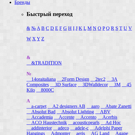
Бренды
Быстрый переход
&
№
A
B
C
D
E
F
G
H
I
J
K
L
M
N
O
P
Q
R
S
T
U
V
W
X
Y
Z
&
&TRADITION
№
14oraitaliana
2Form Design
2tec2
3A
Composites
3D Surface
3DWalldecor
3M
45
Kilo
8000C
A
a-carpet
A2 designers AB
aaro
Abate Zanetti
Absolut Bad
Absolut Lighting
ABV
Accademia
Accente
Accento
Acerbis
ACO Haustechnik
acousticpearls
Ad Hoc
addinterior
adeco
adele-c
Adelphi Paper
Hangings
Admonter
aeris
AG Land
Agape