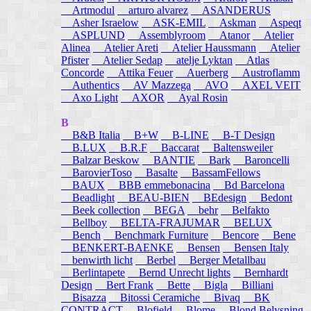
Artmodul
arturo alvarez
ASANDERUS
Asher Israelow
ASK-EMIL
Askman
Aspeqt
ASPLUND
Assemblyroom
Atanor
Atelier
Alinea
Atelier Areti
Atelier Haussmann
Atelier
Pfister
Atelier Sedap
atelje Lyktan
Atlas
Concorde
Attika Feuer
Auerberg
Austroflamm
Authentics
AV Mazzega
AVO
AXEL VEIT
Axo Light
AXOR
Ayal Rosin
B
B&B Italia
B+W
B-LINE
B-T Design
B.LUX
B.R.F
Baccarat
Baltensweiler
Balzar Beskow
BANTIE
Bark
Baroncelli
BarovierToso
Basalte
BassamFellows
BAUX
BBB emmebonacina
Bd Barcelona
Beadlight
BEAU-BIEN
BEdesign
Bedont
Beek collection
BEGA
behr
Belfakto
Bellboy
BELTA-FRAJUMAR
BELUX
Bench
Benchmark Furniture
Bencore
Bene
BENKERT-BAENKE
Bensen
Bensen Italy
benwirth licht
Berbel
Berger Metallbau
Berlintapete
Bernd Unrecht lights
Bernhardt
Design
Bert Frank
Bette
Bigla
Billiani
Bisazza
Bitossi Ceramiche
Bivaq
BK
CONTRACT
Blofield
Blome
Blond Belysning