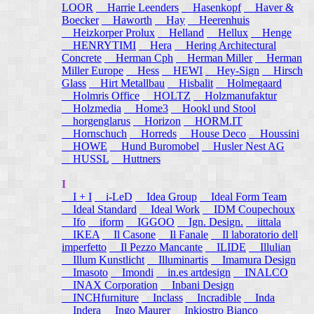
LOOR
Harrie Leenders
Hasenkopf
Haver &
Boecker
Haworth
Hay
Heerenhuis
Heizkorper Prolux
Helland
Hellux
Henge
HENRYTIMI
Hera
Hering Architectural
Concrete
Herman Cph
Herman Miller
Herman
Miller Europe
Hess
HEWI
Hey-Sign
Hirsch
Glass
Hirt Metallbau
Hisbalit
Holmegaard
Holmris Office
HOLTZ
Holzmanufaktur
Holzmedia
Home3
Hookl und Stool
horgenglarus
Horizon
HORM.IT
Hornschuch
Horreds
House Deco
Houssini
HOWE
Hund Buromobel
Husler Nest AG
HUSSL
Huttners
I
I + I
i-LeD
Idea Group
Ideal Form Team
Ideal Standard
Ideal Work
IDM Coupechoux
Ifo
iform
IGGOO
Ign. Design.
iittala
IKEA
Il Casone
Il Fanale
Il laboratorio dell
imperfetto
Il Pezzo Mancante
ILIDE
Illulian
Illum Kunstlicht
Illuminartis
Imamura Design
Imasoto
Imondi
in.es artdesign
INALCO
INAX Corporation
Inbani Design
INCHfurniture
Inclass
Incradible
Inda
Indera
Ingo Maurer
Inkiostro Bianco