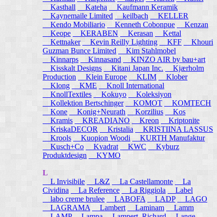
Kasthall
Kateha
Kaufmann Keramik
Kaynemaile Limited
keilbach
KELLER
Kendo Mobiliario
Kenneth Cobonpue
Kenzan
Keope
KERABEN
Kerasan
Kettal
Kettnaker
Kevin Reilly Lighting
KFF
Khouri
Guzman Bunce Limited
Kim Stahlmobel
Kinnarps
Kinnasand
KINZO AIR by bau+art
Kisskalt Designs
Kitani Japan Inc.
Kjærholm
Production
Klein Europe
KLIM
Klober
Klong
KME
Knoll International
KnollTextiles
Kokuyo
Koleksiyon
Kollektion Bertschinger
KOMOT
KOMTECH
Kone
Konig+Neurath
Korzilius
Kos
Kramis
KREADIANO
Kreon
Kriptonite
KriskaDECOR
Kristalia
KRISTIINA LASSUS
Krools
Kuopion Woodi
KURTH Manufaktur
Kusch+Co
Kvadrat
KWC
Kyburz
Produktdesign
KYMO
L
L Invisibile
L&Z
La Castellamonte
La
Cividina
La Reference
La Riggiola
Label
labo creme brulee
LABOFA
LADP
LAGO
LAGRAMA
Lambert
Laminam
Lamm
LAMP
Lampa
Lampert, Richard
Lange