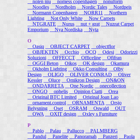
nolen niu
nomess copenhagen
nonuform
Noodles
Nordholm
Nordic Tales
Nordpeis
Normann Copenhagen
NORR11
Northern
Lighting
Not Only White
Now Carpets
NTGRATE
Nurus
nut + grat
Nuzrat Carpet
Emporium
Nya Nordiska
Nyta
O
Oasiq
OBJECT CARPET
objectflor
OBJEKTEN
Occhio
OCQ
Odesi
Odorizzi
Soluzioni
OFFECCT
Officeline
Ofifran
OGGI Beton
Oikos
OK design
Okamura
Okholm Lighting
Okko Consulting
Olby
Design
OLIGO
OLIVER CONRAD
Oliver
Kessler
Oluce
Omikron Design
ON&ON
ONDARRETA
One Nordic
onecollection
ONGO
ophelis
Opinion Ciatti
Orea
Original BTC Limited
Original Joan Lao
ornament.control
ORNAMENTA
Orsjo
Belysning
Oset
OSRAM
Oswald
OUT
OWA
OXIT design
Oxley s Furniture
P
Pablo
Palau
Pallucco
PALMBERG
Pandul
Panelite
Panoramah
Panzeri
Paola