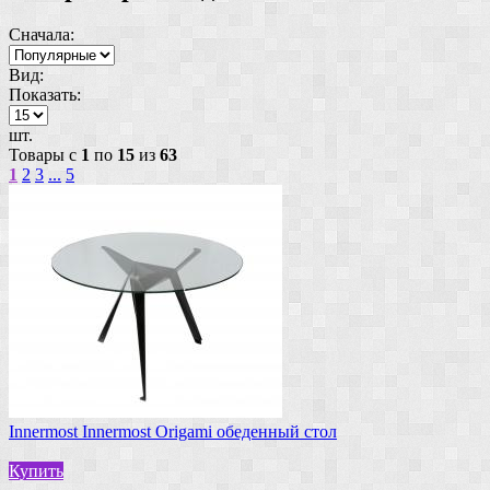
Сначала:
Вид:
Показать:
шт.
Товары с
1
по
15
из
63
1
2
3
...
5
Innermost Innermost Origami обеденный стол
Купить