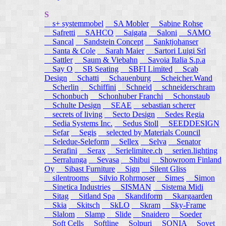
S
s+ systemmobel
SA Mobler
Sabine Rohse
Safretti
SAHCO
Saigata
Saloni
SAMO
Sancal
Sandstein Concept
Sanktjohanser
Santa & Cole
Sarah Maier
Sartori Luigi Srl
Sattler
Saum & Viebahn
Savoia Italia S.p.a
Say O
SB Seating
SBFI Limited
Scab
Design
Schatti
Schauenburg
Scheicher.Wand
Scherlin
Schiffini
Schneid
schneiderschram
Schonbuch
Schonhuber Franchi
Schonstaub
Schulte Design
SEAE
sebastian scherer
secrets of living
Secto Design
Sedes Regia
Sedia Systems Inc.
Sedus Stoll
SEEDDESIGN
Sefar
Segis
selected by Materials Council
Seledue-Seleform
Sellex
Selva
Senator
Serafini
Serax
Serielimitee.ch
serien.lighting
Serralunga
Sevasa
Shibui
Showroom Finland
Oy
Sibast Furniture
Sign
Silent Gliss
silentrooms
Silvio Rohrmoser
Simes
Simon
Sinetica Industries
SISMAN
Sistema Midi
Sitag
Sitland Spa
Skandiform
Skargaarden
Skia
Skitsch
SkLO
Skram
Sky-Frame
Slalom
Slamp
Slide
Snaidero
Soeder
Soft Cells
Softline
Solpuri
SONIA
Sovet