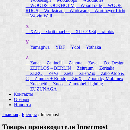
Woodesign
woodloops
Woodnotes
WOODSTOCKHOLM
WoodTrade
WOOP
RUGS
Workstead
Workware
Wortmeyer Licht
Wovin Wall
X
XAL
xbritt moebel
XILO1934
xilobis
Y
Yamagiwa
YDF
Ydol
Yothaka
Z
Zanat
Zaninelli
Zanotta
Zava
Zee Design
ZEITLOS – BERLIN
Zeitraum
Zeritalia
ZERO
ZeVa
Zieta
ZilenZio
Zilio Aldo &
C
Zimmer + Rohde
ZinX
Zoom by Mobimex
Zucchetti
Zuco
Zumtobel Lighting
ZUZUNAGA
Контакты
Обзоры
Новости
Главная
›
Бренды
›
Innermost
Товары производителя Innermost