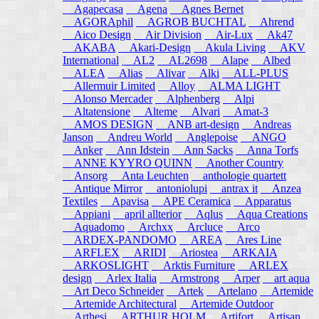
Agapecasa
Agena
Agnes Bernet
AGORAphil
AGROB BUCHTAL
Ahrend
Aico Design
Air Division
Air-Lux
Ak47
AKABA
Akari-Design
Akula Living
AKV
International
AL2
AL2698
Alape
Albed
ALEA
Alias
Alivar
Alki
ALL-PLUS
Allermuir Limited
Alloy
ALMA LIGHT
Alonso Mercader
Alphenberg
Alpi
Altatensione
Alteme
Alvari
Amat-3
AMOS DESIGN
ANB art-design
Andreas
Janson
Andreu World
Anglepoise
ANGO
Anker
Ann Idstein
Ann Sacks
Anna Torfs
ANNE KYYRO QUINN
Another Country
Ansorg
Anta Leuchten
anthologie quartett
Antique Mirror
antoniolupi
antrax it
Anzea
Textiles
Apavisa
APE Ceramica
Apparatus
Appiani
april allterior
Aqlus
Aqua Creations
Aquadomo
Archxx
Arcluce
Arco
ARDEX-PANDOMO
AREA
Ares Line
ARFLEX
ARIDI
Ariostea
ARKAIA
ARKOSLIGHT
Arktis Furniture
ARLEX
design
Arlex Italia
Armstrong
Arper
art aqua
Art Deco Schneider
Artek
Artelano
Artemide
Artemide Architectural
Artemide Outdoor
Arthesi
ARTHUR HOLM
Artifort
Artisan