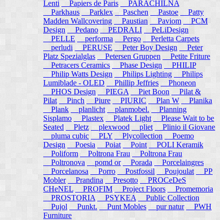
Lenti
Papiers de Paris
PARACHILNA
Parkhaus
Parklex
Paschen
Pastoe
Patty
Madden Wallcovering
Paustian
Paviom
PCM
Design
Pedano
PEDRALI
PeLiDesign
PELLE
performa
Pergo
Perletta Carpets
perludi
PERUSE
Peter Boy Design
Peter
Platz Spezialglas
Petersen Gruppen
Petite Friture
Petracers Ceramics
Phase Design
PHILIP
Philip Watts Design
Philips Lighting
Philips
Lumiblade - OLED
Phillip Jeffries
Phoneon
PHOS Design
PIEGA
Piet Boon
Pilat &
Pilat
Pinch
Piure
PIURIC
Plan W
Planika
Plank
planlicht
planmobel.
Planning
Sisplamo
Plastex
Platek Light
Please Wait to be
Seated
Pletz
plexwood
pliet
Plinio il Giovane
pluma cubic
PLY
Plycollection
Poemo
Design
Poesia
Poiat
Point
POLI Keramik
Poliform
Poltrona Frau
Poltrona Frau
Poltronova
pomd or
Porada
Porcelaingres
Porcelanosa
Porro
Postfossil
Poujoulat
PP
Mobler
Prandina
Presotto
PROCeDeS
CHeNEL
PROFIM
Project Floors
Promemoria
PROSTORIA
PSYKEA
Public Collection
Pujol
Punkt.
Punt Mobles
pur natur
PWH
Furniture