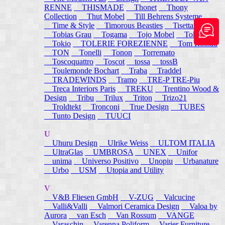
RENNE
THISMADE
Thonet
Thony
Collection
Thut Mobel
Till Behrens Systeme
Time & Style
Timorous Beasties
Tisettanta
Tobias Grau
Togama
Tojo Mobel
Token
Tokio
TOLERIE FOREZIENNE
Tom Rossau
TON
Tonelli
Tonon
Torremato
Toscoquattro
Toscot
tossa
tossB
Toulemonde Bochart
Traba
Traddel
TRADEWINDS
Tramo
TRE-P TRE-Piu
Treca Interiors Paris
TREKU
Trentino Wood &
Design
Tribu
Trilux
Triton
Trizo21
Troldtekt
Tronconi
True Design
TUBES
Tunto Design
TUUCI
U
Uhuru Design
Ulrike Weiss
ULTOM ITALIA
UltraGlas
UMBROSA
UNEX
Unifor
unima
Universo Positivo
Unopiu
Urbanature
Urbo
USM
Utopia and Utility
V
V&B Fliesen GmbH
V-ZUG
Valcucine
Valli&Valli
Valmori Ceramica Design
Valoa by
Aurora
van Esch
Van Rossum
VANGE
Varaschin
Varenna Poliform
Varier Furniture