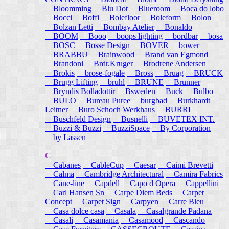
Bloomming
Blu Dot
Blueroom
Boca do lobo
Bocci
Boffi
Bolefloor
Boleform
Bolon
Bolzan Letti
Bombay Atelier
Bonaldo
BOOM
Booo
boops lighting
bordbar
bosa
BOSC
Bosse Design
BOVER
bower
BRABBU
Brainwood
Brand van Egmond
Brandoni
Brdr.Kruger
Brodrene Andersen
Brokis
brose-fogale
Bross
Bruag
BRUCK
Brugg Lifting
bruhl
BRUNE
Brunner
Bryndis Bolladottir
Bsweden
Buck
Bulbo
BULO
Bureau Puree
burgbad
Burkhardt
Leitner
Buro Schoch Werkhaus
BURRI
Buschfeld Design
Busnelli
BUVETEX INT.
Buzzi & Buzzi
BuzziSpace
By Corporation
by Lassen
C
Cabanes
CableCup
Caesar
Caimi Brevetti
Calma
Cambridge Architectural
Camira Fabrics
Cane-line
Capdell
Capo d Opera
Cappellini
Carl Hansen Sn
Carpe Diem Beds
Carpet
Concept
Carpet Sign
Carpyen
Carre Bleu
Casa dolce casa
Casala
Casalgrande Padana
Casali
Casamania
Casamood
Cascando