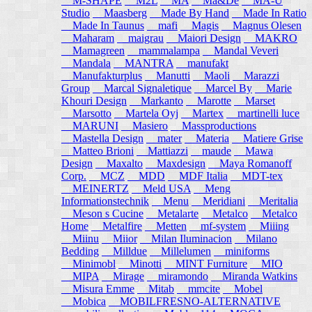
M-SHAPE
M2L
MA
Ma&De
MA-U
Studio
Maasberg
Made By Hand
Made In Ratio
Made In Taunus
mafi
Magis
Magnus Olesen
Maharam
maigrau
Maiori Design
MAKRO
Mamagreen
mammalampa
Mandal Veveri
Mandala
MANTRA
manufakt
Manufakturplus
Manutti
Maoli
Marazzi
Group
Marcal Signaletique
Marcel By
Marie
Khouri Design
Markanto
Marotte
Marset
Marsotto
Martela Oyj
Martex
martinelli luce
MARUNI
Masiero
Massproductions
Mastella Design
mater
Materia
Matiere Grise
Matteo Brioni
Mattiazzi
maude
Mawa
Design
Maxalto
Maxdesign
Maya Romanoff
Corp.
MCZ
MDD
MDF Italia
MDT-tex
MEINERTZ
Meld USA
Meng
Informationstechnik
Menu
Meridiani
Meritalia
Meson s Cucine
Metalarte
Metalco
Metalco
Home
Metalfire
Metten
mf-system
Miiing
Miinu
Miior
Milan Iluminacion
Milano
Bedding
Milldue
Millelumen
miniforms
Minimobl
Minotti
MINT Furniture
MIO
MIPA
Mirage
miramondo
Miranda Watkins
Misura Emme
Mitab
mmcite
Mobel
Mobica
MOBILFRESNO-ALTERNATIVE