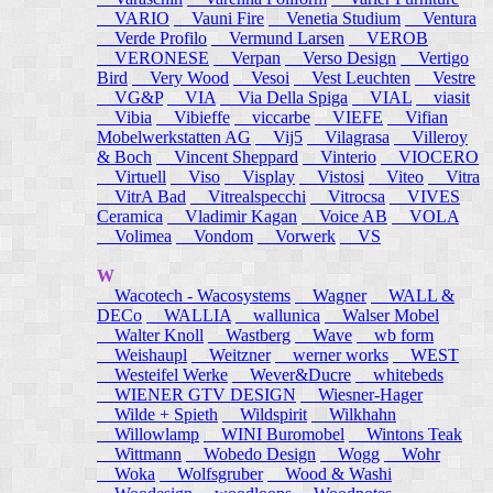
VARIO
Vauni Fire
Venetia Studium
Ventura
Verde Profilo
Vermund Larsen
VEROB
VERONESE
Verpan
Verso Design
Vertigo
Bird
Very Wood
Vesoi
Vest Leuchten
Vestre
VG&P
VIA
Via Della Spiga
VIAL
viasit
Vibia
Vibieffe
viccarbe
VIEFE
Vifian
Mobelwerkstatten AG
Vij5
Vilagrasa
Villeroy
& Boch
Vincent Sheppard
Vinterio
VIOCERO
Virtuell
Viso
Visplay
Vistosi
Viteo
Vitra
VitrA Bad
Vitrealspecchi
Vitrocsa
VIVES
Ceramica
Vladimir Kagan
Voice AB
VOLA
Volimea
Vondom
Vorwerk
VS
W
Wacotech - Wacosystems
Wagner
WALL &
DECo
WALLIA
wallunica
Walser Mobel
Walter Knoll
Wastberg
Wave
wb form
Weishaupl
Weitzner
werner works
WEST
Westeifel Werke
Wever&Ducre
whitebeds
WIENER GTV DESIGN
Wiesner-Hager
Wilde + Spieth
Wildspirit
Wilkhahn
Willowlamp
WINI Buromobel
Wintons Teak
Wittmann
Wobedo Design
Wogg
Wohr
Woka
Wolfsgruber
Wood & Washi