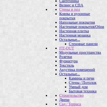
Сантехника
Велнес и СПА
Стены и пол
Ковры и рулонные
покрытия
Напольные покрытия
Настенные покрытия/Обои
Настенная плитка
Настенная мозаика
Остальные...
Стеновые панели
FIT-OUT
Модульные пространства
Розетки
Фурнитура
Текстиль
Акустика помещений
Остальные...
Камины и печи
Стены / Потолок
Умный дом
Бытовая техника
Строительство
Двери
Сад / Терраса