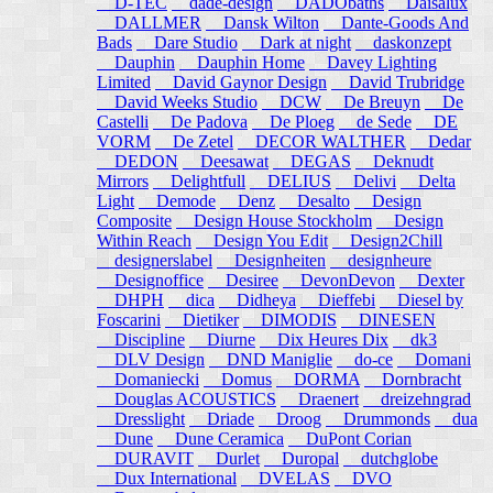
D-TEC
dade-design
DADObaths
Daisalux
DALLMER
Dansk Wilton
Dante-Goods And
Bads
Dare Studio
Dark at night
daskonzept
Dauphin
Dauphin Home
Davey Lighting
Limited
David Gaynor Design
David Trubridge
David Weeks Studio
DCW
De Breuyn
De
Castelli
De Padova
De Ploeg
de Sede
DE
VORM
De Zetel
DECOR WALTHER
Dedar
DEDON
Deesawat
DEGAS
Deknudt
Mirrors
Delightfull
DELIUS
Delivi
Delta
Light
Demode
Denz
Desalto
Design
Composite
Design House Stockholm
Design
Within Reach
Design You Edit
Design2Chill
designerslabel
Designheiten
designheure
Designoffice
Desiree
DevonDevon
Dexter
DHPH
dica
Didheya
Dieffebi
Diesel by
Foscarini
Dietiker
DIMODIS
DINESEN
Discipline
Diurne
Dix Heures Dix
dk3
DLV Design
DND Maniglie
do-ce
Domani
Domaniecki
Domus
DORMA
Dornbracht
Douglas ACOUSTICS
Draenert
dreizehngrad
Dresslight
Driade
Droog
Drummonds
dua
Dune
Dune Ceramica
DuPont Corian
DURAVIT
Durlet
Duropal
dutchglobe
Dux International
DVELAS
DVO