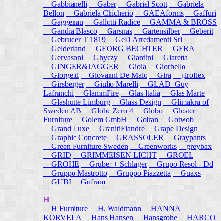
Gabbianelli
Gaber
Gabriel Scott
Gabriela
Bellon
Gabriela Chicherio
GAEAforms
Gaffuri
Gaggenau
Gallotti Radice
GAMMA & BROSS
Gandia Blasco
Garsnas
Gartensilber
Geberit
Gebruder T 1819
GeD Arredamenti Srl
Gelderland
GEORG BECHTER
GERA
Gervasoni
Ghyczy
Giardini
Giaretta
GINGER&JAGGER
Gioia
Giorbello
Giorgetti
Giovanni De Maio
Gira
giroflex
Girsberger
Giulio Marelli
GLAD_Guy
Lafranchi
GlammFire
Glas Italia
Glas Marte
Glashutte Limburg
Glass Design
Glimakra of
Sweden AB
Globe Zero 4
Globo
Gloster
Furniture
Golem GmbH
Golran
Gotwob
Grand Luxe
GranitiFiandre
Grape Design
Graphic Concrete
GRASSOLER
Graypants
Green Furniture Sweden
Greenworks
greybax
GRID
GRIMMEISEN LICHT
GROEL
GROHE
Gruber + Schlager
Grupo Resol - Dd
Gruppo Mastrotto
Gruppo Piazzetta
Guaxs
GUBI
Gufram
H
H Furniture
H. Waldmann
HANNA
KORVELA
Hans Hansen
Hansgrohe
HARCO