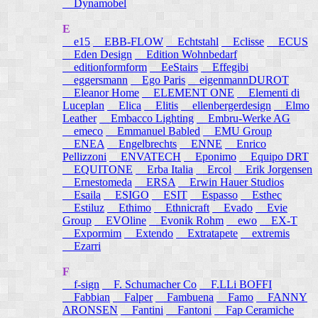
Dynamobel
E
e15
EBB-FLOW
Echtstahl
Eclisse
ECUS
Eden Design
Edition Wohnbedarf
editionformform
EeStairs
Effegibi
eggersmann
Ego Paris
eigenmannDUROT
Eleanor Home
ELEMENT ONE
Elementi di
Luceplan
Elica
Elitis
ellenbergerdesign
Elmo
Leather
Embacco Lighting
Embru-Werke AG
emeco
Emmanuel Babled
EMU Group
ENEA
Engelbrechts
ENNE
Enrico
Pellizzoni
ENVATECH
Eponimo
Equipo DRT
EQUITONE
Erba Italia
Ercol
Erik Jorgensen
Ernestomeda
ERSA
Erwin Hauer Studios
Esaila
ESIGO
ESIT
Espasso
Esthec
Estiluz
Ethimo
Ethnicraft
Evado
Evie
Group
EVOline
Evonik Rohm
ewo
EX-T
Expormim
Extendo
Extratapete
extremis
Ezarri
F
f-sign
F. Schumacher Co
F.LLi BOFFI
Fabbian
Falper
Fambuena
Famo
FANNY
ARONSEN
Fantini
Fantoni
Fap Ceramiche