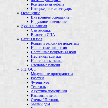
Контрактная мебель
Интерьерные аксессуары
Освещение
Внутреннее освещение
Наружное освещение
Кухня и ванная
Сантехника
Велнес и СПА
Стены и пол
Ковры и рулонные покрытия
Напольные покрытия
Настенные покрытия/Обои
Настенная плитка
Настенная мозаика
Стеновые панели
FIT-OUT
Модульные пространства
Розетки
Фурнитура
Текстиль
Акустика помещений
Камины и печи
Стены / Потолок
Умный дом