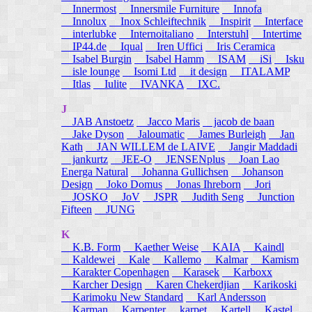
Innermost
Innersmile Furniture
Innofa
Innolux
Inox Schleiftechnik
Inspirit
Interface
interlubke
Internoitaliano
Interstuhl
Intertime
IP44.de
Iqual
Iren Uffici
Iris Ceramica
Isabel Burgin
Isabel Hamm
ISAM
iSi
Isku
isle lounge
Isomi Ltd
it design
ITALAMP
Itlas
Iulite
IVANKA
IXC.
J
JAB Anstoetz
Jacco Maris
jacob de baan
Jake Dyson
Jaloumatic
James Burleigh
Jan
Kath
JAN WILLEM de LAIVE
Jangir Maddadi
jankurtz
JEE-O
JENSENplus
Joan Lao
Energa Natural
Johanna Gullichsen
Johanson
Design
Joko Domus
Jonas Ihreborn
Jori
JOSKO
JoV
JSPR
Judith Seng
Junction
Fifteen
JUNG
K
K.B. Form
Kaether Weise
KAIA
Kaindl
Kaldewei
Kale
Kallemo
Kalmar
Kamism
Karakter Copenhagen
Karasek
Karboxx
Karcher Design
Karen Chekerdjian
Karikoski
Karimoku New Standard
Karl Andersson
Karman
Karpenter
karpet
Kartell
Kastel