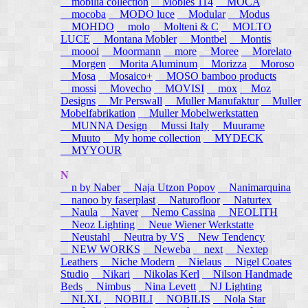
mobilia collection
Mobles 114
MOCA
mocoba
MODO luce
Modular
Modus
MOHDO
molo
Molteni & C
MOLTO
LUCE
Montana Mobler
Montbel
Montis
moooi
Moormann
more
Moree
Morelato
Morgen
Morita Aluminum
Morizza
Moroso
Mosa
Mosaico+
MOSO bamboo products
mossi
Movecho
MOVISI
mox
Moz
Designs
Mr Perswall
Muller Manufaktur
Muller
Mobelfabrikation
Muller Mobelwerkstatten
MUNNA Design
Mussi Italy
Muurame
Muuto
My home collection
MYDECK
MYYOUR
N
n by Naber
Naja Utzon Popov
Nanimarquina
nanoo by faserplast
Naturofloor
Naturtex
Naula
Naver
Nemo Cassina
NEOLITH
Neoz Lighting
Neue Wiener Werkstatte
Neustahl
Neutra by VS
New Tendency
NEW WORKS
Neweba
next
Nextep
Leathers
Niche Modern
Nielaus
Nigel Coates
Studio
Nikari
Nikolas Kerl
Nilson Handmade
Beds
Nimbus
Nina Levett
NJ Lighting
NLXL
NOBILI
NOBILIS
Nola Star