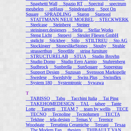
Spaghetti Wall
Spazio RT
Spectral
spectrum
meubelen
spHaus
Spindegarden
Spot On
Square
SPRADLING
Staron
Starpool
STATTMANN NEUE MOEBEL
STECKWERK
Steelcase
Steinberg
Steiner
steininger.designers
Stella
Stellar Works
Steng Licht
Stepevi
Steuler Fliesen GmbH
stglicht
Stickbee
Stilo
STILTREU
Sto AG
Stockinger
StoneslikeStones
Stouby
Strahle
strasserthun
Streetlife
string furniture
STRUCTURELAB
STUA
Studio Brovhn
Studio Domo
Studio Eero Aarnio
Stuhrenberg
Sudbrock
Sunbrella
SunSquare
Supergrau
Support Design
Suzusan
Svensson Markspelle
Swedese
Swedstyle
Swiss Plus
Swissflex
System 180
Systemtronic
Sywawa
T
TABISSO
Tabu
Tacchini Italia
Tai Ping
TAKEHOMEDESIGN
TAL
talsee
Tante
Lotte
Targetti
TEAM 7
team by wellis
TECE
TECNO
Tecnoline
Tecnolumen
TECTA
Tekhne
tela-design
Temas V
Terence
Woodgate
Terratinta Ceramiche
Terzani
Texaa
The Modern Fan
thesign
THIBAULT VAN