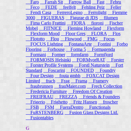
Faro
Farrah Sit
Farrow Ball
Fast
Febru
Feco
FEDE
feelfelt
Fehling Peiz
Feller
Fendi Casa
FerreroLegno
Ferrolight
Fiemme
3000
FIGUERAS
Figurae di JDS
filumen
Fima Carlo Frattini
FIORA
fioroni
Fischer
Mobel
FITNICE
Fleming Howland
Flexform
Flexform Mood
Floor Gres
FLORA
Flos
Flototto
Flou
Flowood
FMG
Focus
FOCUS Lighting
FontanaArte
Fontini
Forbo
Flooring
Forhouse
Forma 5
Formagenda
Formani
Former
formfarm
Formfjord
FORMOSIS Helsinki
FORMvorRAT
Forster
Forster Profile Systems
Forstl Naturstein
Fort
Standard
Foscarini
FOUNDED
Foundry
Four Design
fouta gmbh
FOXCAT Design
Limited
frach
Frag
Frama
Framery
fraubrunnen
frauMaier.com
Frech Collection
Fredericia Furniture
Freedom Of Creation
FREIFRAU
FREZZA
Friends & Founders
Frigerio
Frighetto
Fritz Hansen
froscher
FSB
FSM
FueraDentro
Functionals
FuRSTENBERG
Fusion Glass Designs Ltd.
Fusiontables
G