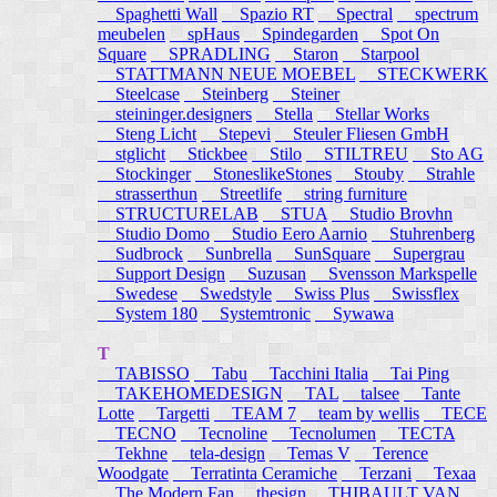
Spaghetti Wall
Spazio RT
Spectral
spectrum
meubelen
spHaus
Spindegarden
Spot On
Square
SPRADLING
Staron
Starpool
STATTMANN NEUE MOEBEL
STECKWERK
Steelcase
Steinberg
Steiner
steininger.designers
Stella
Stellar Works
Steng Licht
Stepevi
Steuler Fliesen GmbH
stglicht
Stickbee
Stilo
STILTREU
Sto AG
Stockinger
StoneslikeStones
Stouby
Strahle
strasserthun
Streetlife
string furniture
STRUCTURELAB
STUA
Studio Brovhn
Studio Domo
Studio Eero Aarnio
Stuhrenberg
Sudbrock
Sunbrella
SunSquare
Supergrau
Support Design
Suzusan
Svensson Markspelle
Swedese
Swedstyle
Swiss Plus
Swissflex
System 180
Systemtronic
Sywawa
T
TABISSO
Tabu
Tacchini Italia
Tai Ping
TAKEHOMEDESIGN
TAL
talsee
Tante
Lotte
Targetti
TEAM 7
team by wellis
TECE
TECNO
Tecnoline
Tecnolumen
TECTA
Tekhne
tela-design
Temas V
Terence
Woodgate
Terratinta Ceramiche
Terzani
Texaa
The Modern Fan
thesign
THIBAULT VAN