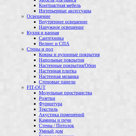
Контрактная мебель
Интерьерные аксессуары
Освещение
Внутреннее освещение
Наружное освещение
Кухня и ванная
Сантехника
Велнес и СПА
Стены и пол
Ковры и рулонные покрытия
Напольные покрытия
Настенные покрытия/Обои
Настенная плитка
Настенная мозаика
Стеновые панели
FIT-OUT
Модульные пространства
Розетки
Фурнитура
Текстиль
Акустика помещений
Камины и печи
Стены / Потолок
Умный дом