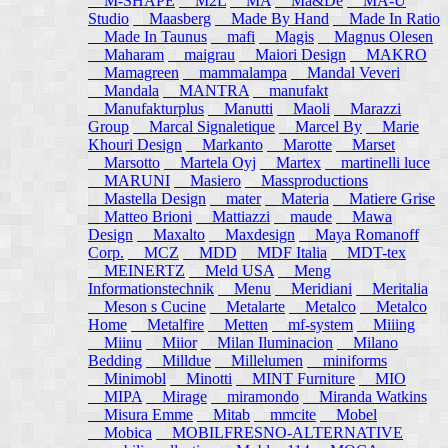
M-SHAPE
M2L
MA
Ma&De
MA-U
Studio
Maasberg
Made By Hand
Made In Ratio
Made In Taunus
mafi
Magis
Magnus Olesen
Maharam
maigrau
Maiori Design
MAKRO
Mamagreen
mammalampa
Mandal Veveri
Mandala
MANTRA
manufakt
Manufakturplus
Manutti
Maoli
Marazzi
Group
Marcal Signaletique
Marcel By
Marie
Khouri Design
Markanto
Marotte
Marset
Marsotto
Martela Oyj
Martex
martinelli luce
MARUNI
Masiero
Massproductions
Mastella Design
mater
Materia
Matiere Grise
Matteo Brioni
Mattiazzi
maude
Mawa
Design
Maxalto
Maxdesign
Maya Romanoff
Corp.
MCZ
MDD
MDF Italia
MDT-tex
MEINERTZ
Meld USA
Meng
Informationstechnik
Menu
Meridiani
Meritalia
Meson s Cucine
Metalarte
Metalco
Metalco
Home
Metalfire
Metten
mf-system
Miiing
Miinu
Miior
Milan Iluminacion
Milano
Bedding
Milldue
Millelumen
miniforms
Minimobl
Minotti
MINT Furniture
MIO
MIPA
Mirage
miramondo
Miranda Watkins
Misura Emme
Mitab
mmcite
Mobel
Mobica
MOBILFRESNO-ALTERNATIVE