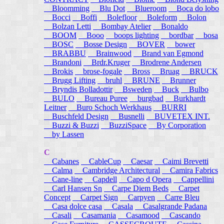
Bloomming
Blu Dot
Blueroom
Boca do lobo
Bocci
Boffi
Bolefloor
Boleform
Bolon
Bolzan Letti
Bombay Atelier
Bonaldo
BOOM
Booo
boops lighting
bordbar
bosa
BOSC
Bosse Design
BOVER
bower
BRABBU
Brainwood
Brand van Egmond
Brandoni
Brdr.Kruger
Brodrene Andersen
Brokis
brose-fogale
Bross
Bruag
BRUCK
Brugg Lifting
bruhl
BRUNE
Brunner
Bryndis Bolladottir
Bsweden
Buck
Bulbo
BULO
Bureau Puree
burgbad
Burkhardt
Leitner
Buro Schoch Werkhaus
BURRI
Buschfeld Design
Busnelli
BUVETEX INT.
Buzzi & Buzzi
BuzziSpace
By Corporation
by Lassen
C
Cabanes
CableCup
Caesar
Caimi Brevetti
Calma
Cambridge Architectural
Camira Fabrics
Cane-line
Capdell
Capo d Opera
Cappellini
Carl Hansen Sn
Carpe Diem Beds
Carpet
Concept
Carpet Sign
Carpyen
Carre Bleu
Casa dolce casa
Casala
Casalgrande Padana
Casali
Casamania
Casamood
Cascando