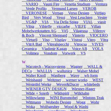
VARIO
Vauni Fire
Venetia Studium
Ventura
Verde Profilo
Vermund Larsen
VEROB
VERONESE
Verpan
Verso Design
Vertigo
Bird
Very Wood
Vesoi
Vest Leuchten
Vestre
VG&P
VIA
Via Della Spiga
VIAL
viasit
Vibia
Vibieffe
viccarbe
VIEFE
Vifian
Mobelwerkstatten AG
Vij5
Vilagrasa
Villeroy
& Boch
Vincent Sheppard
Vinterio
VIOCERO
Virtuell
Viso
Visplay
Vistosi
Viteo
Vitra
VitrA Bad
Vitrealspecchi
Vitrocsa
VIVES
Ceramica
Vladimir Kagan
Voice AB
VOLA
Volimea
Vondom
Vorwerk
VS
W
Wacotech - Wacosystems
Wagner
WALL &
DECo
WALLIA
wallunica
Walser Mobel
Walter Knoll
Wastberg
Wave
wb form
Weishaupl
Weitzner
werner works
WEST
Westeifel Werke
Wever&Ducre
whitebeds
WIENER GTV DESIGN
Wiesner-Hager
Wilde + Spieth
Wildspirit
Wilkhahn
Willowlamp
WINI Buromobel
Wintons Teak
Wittmann
Wobedo Design
Wogg
Wohr
Woka
Wolfsgruber
Wood & Washi