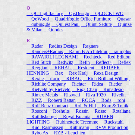
Q
QC Lightfactory
QisDesign
QLOCKTWO
QoWood
Quadrifoglio Office Furniture
Quasar
qubing.de
Qui est Paul
Quinti Sedute
Quinze
& Milan
Quodes
R
Radar
Radius Design
Ragnars
Randers+Radius
Raum B Architektur
raumplus
RAVAIOLI LEGNAMI
Rechteck
Red Edition
Red Stitch
Redwitz
Refin
Reflect+
Reflex
Reggiani
REHAU
Resident
REUBER
HENNING
Rex
Rex Kralj
Rexa Design
Rexite
rform
RIBAG
Rich Brilliant Willing.
Richlite Company
Richter
Ridea
Rieder
Rietveld by Rietveld
Riga Chair
Rimadesio
Rimex Metals
Ritzwell
Riva 1920
Rivelin
RiZZ
Roberti Rattan
ROCA
Roda
rohi
Rolf Benz Contract
Roll & Hill
Rom & Tonik
Rosconi
Roshults
Rossin
Rosso
Rotaliana
Rothlisberger
Royal Botania
RUBEN
LIGHTING
Rubinetterie Treemme
Ruckstuhl
Rud. Rasmussen
Ruttimann
RVW Production
Rybo As
RZB - Leuchten