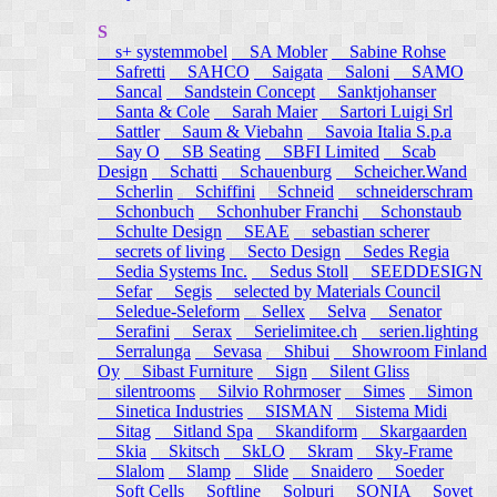
S
s+ systemmobel
SA Mobler
Sabine Rohse
Safretti
SAHCO
Saigata
Saloni
SAMO
Sancal
Sandstein Concept
Sanktjohanser
Santa & Cole
Sarah Maier
Sartori Luigi Srl
Sattler
Saum & Viebahn
Savoia Italia S.p.a
Say O
SB Seating
SBFI Limited
Scab
Design
Schatti
Schauenburg
Scheicher.Wand
Scherlin
Schiffini
Schneid
schneiderschram
Schonbuch
Schonhuber Franchi
Schonstaub
Schulte Design
SEAE
sebastian scherer
secrets of living
Secto Design
Sedes Regia
Sedia Systems Inc.
Sedus Stoll
SEEDDESIGN
Sefar
Segis
selected by Materials Council
Seledue-Seleform
Sellex
Selva
Senator
Serafini
Serax
Serielimitee.ch
serien.lighting
Serralunga
Sevasa
Shibui
Showroom Finland
Oy
Sibast Furniture
Sign
Silent Gliss
silentrooms
Silvio Rohrmoser
Simes
Simon
Sinetica Industries
SISMAN
Sistema Midi
Sitag
Sitland Spa
Skandiform
Skargaarden
Skia
Skitsch
SkLO
Skram
Sky-Frame
Slalom
Slamp
Slide
Snaidero
Soeder
Soft Cells
Softline
Solpuri
SONIA
Sovet