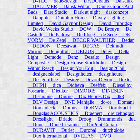
D-TEC
dade-design
DADObaths
Daisalux
DALLMER
Dansk Wilton
Dante-Goods And
Bads
Dare Studio
Dark at night
daskonzept
Dauphin
Dauphin Home
Davey Lighting
Limited
David Gaynor Design
David Trubridge
David Weeks Studio
DCW
De Breuyn
De
Castelli
De Padova
De Ploeg
de Sede
DE
VORM
De Zetel
DECOR WALTHER
Dedar
DEDON
Deesawat
DEGAS
Deknudt
Mirrors
Delightfull
DELIUS
Delivi
Delta
Light
Demode
Denz
Desalto
Design
Composite
Design House Stockholm
Design
Within Reach
Design You Edit
Design2Chill
designerslabel
Designheiten
designheure
Designoffice
Desiree
DevonDevon
Dexter
DHPH
dica
Didheya
Dieffebi
Diesel by
Foscarini
Dietiker
DIMODIS
DINESEN
Discipline
Diurne
Dix Heures Dix
dk3
DLV Design
DND Maniglie
do-ce
Domani
Domaniecki
Domus
DORMA
Dornbracht
Douglas ACOUSTICS
Draenert
dreizehngrad
Dresslight
Driade
Droog
Drummonds
dua
Dune
Dune Ceramica
DuPont Corian
DURAVIT
Durlet
Duropal
dutchglobe
Dux International
DVELAS
DVO