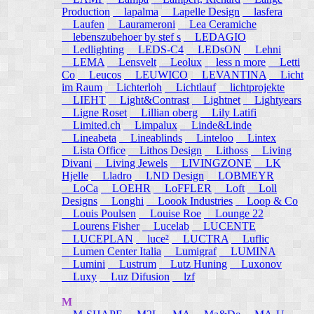
Production
lapalma
Lapelle Design
lasfera
Laufen
Laurameroni
Lea Ceramiche
lebenszubehoer by stef s
LEDAGIO
Ledlighting
LEDS-C4
LEDsON
Lehni
LEMA
Lensvelt
Leolux
less n more
Letti
Co
Leucos
LEUWICO
LEVANTINA
Licht
im Raum
Lichterloh
Lichtlauf
lichtprojekte
LIEHT
Light&Contrast
Lightnet
Lightyears
Ligne Roset
Lillian oberg
Lily Latifi
Limited.ch
Limpalux
Linde&Linde
Lineabeta
Lineablinds
Linteloo
Lintex
Lista Office
Lithos Design
Lithoss
Living
Divani
Living Jewels
LIVINGZONE
LK
Hjelle
Lladro
LND Design
LOBMEYR
LoCa
LOEHR
LoFFLER
Loft
Loll
Designs
Longhi
Loook Industries
Loop & Co
Louis Poulsen
Louise Roe
Lounge 22
Lourens Fisher
Lucelab
LUCENTE
LUCEPLAN
luce²
LUCTRA
Luflic
Lumen Center Italia
Lumigraf
LUMINA
Lumini
Lustrum
Lutz Huning
Luxonov
Luxy
Luz Difusion
lzf
M