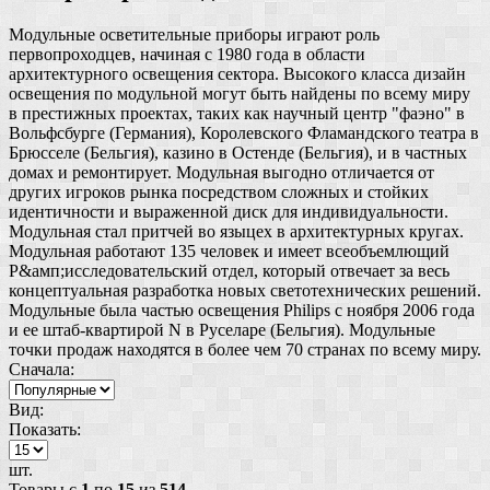
Модульные осветительные приборы играют роль
первопроходцев, начиная с 1980 года в области
архитектурного освещения сектора. Высокого класса дизайн
освещения по модульной могут быть найдены по всему миру
в престижных проектах, таких как научный центр "фаэно" в
Вольфсбурге (Германия), Королевского Фламандского театра в
Брюсселе (Бельгия), казино в Остенде (Бельгия), и в частных
домах и ремонтирует. Модульная выгодно отличается от
других игроков рынка посредством сложных и стойких
идентичности и выраженной диск для индивидуальности.
Модульная стал притчей во языцех в архитектурных кругах.
Модульная работают 135 человек и имеет всеобъемлющий
Р&амп;исследовательский отдел, который отвечает за весь
концептуальная разработка новых светотехнических решений.
Модульные была частью освещения Philips с ноября 2006 года
и ее штаб-квартирой N в Руселаре (Бельгия). Модульные
точки продаж находятся в более чем 70 странах по всему миру.
Сначала:
Вид:
Показать:
шт.
Товары с
1
по
15
из
514