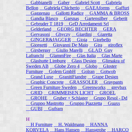
Gabbianelli
Gaber
Gabriel Scott
Gabriela
Bellon
Gabriela Chicherio
GAEAforms
Gaffuri
Gaggenau
Gallotti Radice
GAMMA & BROSS
Gandia Blasco
Garsnas
Gartensilber
Geberit
Gebruder T 1819
GeD Arredamenti Srl
Gelderland
GEORG BECHTER
GERA
Gervasoni
Ghyczy
Giardini
Giaretta
GINGER&JAGGER
Gioia
Giorbello
Giorgetti
Giovanni De Maio
Gira
giroflex
Girsberger
Giulio Marelli
GLAD_Guy
Lafranchi
GlammFire
Glas Italia
Glas Marte
Glashutte Limburg
Glass Design
Glimakra of
Sweden AB
Globe Zero 4
Globo
Gloster
Furniture
Golem GmbH
Golran
Gotwob
Grand Luxe
GranitiFiandre
Grape Design
Graphic Concrete
GRASSOLER
Graypants
Green Furniture Sweden
Greenworks
greybax
GRID
GRIMMEISEN LICHT
GROEL
GROHE
Gruber + Schlager
Grupo Resol - Dd
Gruppo Mastrotto
Gruppo Piazzetta
Guaxs
GUBI
Gufram
H
H Furniture
H. Waldmann
HANNA
KORVELA
Hans Hansen
Hansgrohe
HARCO