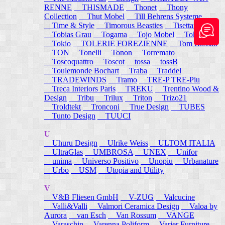
RENNE
THISMADE
Thonet
Thony
Collection
Thut Mobel
Till Behrens Systeme
Time & Style
Timorous Beasties
Tisettanta
Tobias Grau
Togama
Tojo Mobel
Token
Tokio
TOLERIE FOREZIENNE
Tom Rossau
TON
Tonelli
Tonon
Torremato
Toscoquattro
Toscot
tossa
tossB
Toulemonde Bochart
Traba
Traddel
TRADEWINDS
Tramo
TRE-P TRE-Piu
Treca Interiors Paris
TREKU
Trentino Wood &
Design
Tribu
Trilux
Triton
Trizo21
Troldtekt
Tronconi
True Design
TUBES
Tunto Design
TUUCI
U
Uhuru Design
Ulrike Weiss
ULTOM ITALIA
UltraGlas
UMBROSA
UNEX
Unifor
unima
Universo Positivo
Unopiu
Urbanature
Urbo
USM
Utopia and Utility
V
V&B Fliesen GmbH
V-ZUG
Valcucine
Valli&Valli
Valmori Ceramica Design
Valoa by
Aurora
van Esch
Van Rossum
VANGE
Varaschin
Varenna Poliform
Varier Furniture