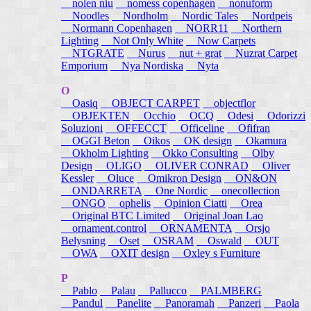
nolen niu
nomess copenhagen
nonuform
Noodles
Nordholm
Nordic Tales
Nordpeis
Normann Copenhagen
NORR11
Northern
Lighting
Not Only White
Now Carpets
NTGRATE
Nurus
nut + grat
Nuzrat Carpet
Emporium
Nya Nordiska
Nyta
O
Oasiq
OBJECT CARPET
objectflor
OBJEKTEN
Occhio
OCQ
Odesi
Odorizzi
Soluzioni
OFFECCT
Officeline
Ofifran
OGGI Beton
Oikos
OK design
Okamura
Okholm Lighting
Okko Consulting
Olby
Design
OLIGO
OLIVER CONRAD
Oliver
Kessler
Oluce
Omikron Design
ON&ON
ONDARRETA
One Nordic
onecollection
ONGO
ophelis
Opinion Ciatti
Orea
Original BTC Limited
Original Joan Lao
ornament.control
ORNAMENTA
Orsjo
Belysning
Oset
OSRAM
Oswald
OUT
OWA
OXIT design
Oxley s Furniture
P
Pablo
Palau
Pallucco
PALMBERG
Pandul
Panelite
Panoramah
Panzeri
Paola