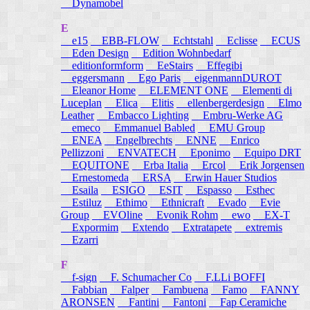
Dynamobel
E
e15
EBB-FLOW
Echtstahl
Eclisse
ECUS
Eden Design
Edition Wohnbedarf
editionformform
EeStairs
Effegibi
eggersmann
Ego Paris
eigenmannDUROT
Eleanor Home
ELEMENT ONE
Elementi di
Luceplan
Elica
Elitis
ellenbergerdesign
Elmo
Leather
Embacco Lighting
Embru-Werke AG
emeco
Emmanuel Babled
EMU Group
ENEA
Engelbrechts
ENNE
Enrico
Pellizzoni
ENVATECH
Eponimo
Equipo DRT
EQUITONE
Erba Italia
Ercol
Erik Jorgensen
Ernestomeda
ERSA
Erwin Hauer Studios
Esaila
ESIGO
ESIT
Espasso
Esthec
Estiluz
Ethimo
Ethnicraft
Evado
Evie
Group
EVOline
Evonik Rohm
ewo
EX-T
Expormim
Extendo
Extratapete
extremis
Ezarri
F
f-sign
F. Schumacher Co
F.LLi BOFFI
Fabbian
Falper
Fambuena
Famo
FANNY
ARONSEN
Fantini
Fantoni
Fap Ceramiche