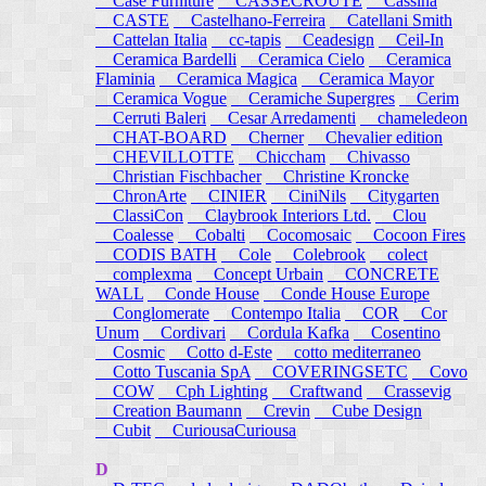
Case Furniture
CASSECROUTE
Cassina
CASTE
Castelhano-Ferreira
Catellani Smith
Cattelan Italia
cc-tapis
Ceadesign
Ceil-In
Ceramica Bardelli
Ceramica Cielo
Ceramica
Flaminia
Ceramica Magica
Ceramica Mayor
Ceramica Vogue
Ceramiche Supergres
Cerim
Cerruti Baleri
Cesar Arredamenti
chameledeon
CHAT-BOARD
Cherner
Chevalier edition
CHEVILLOTTE
Chiccham
Chivasso
Christian Fischbacher
Christine Kroncke
ChronArte
CINIER
CiniNils
Citygarten
ClassiCon
Claybrook Interiors Ltd.
Clou
Coalesse
Cobalti
Cocomosaic
Cocoon Fires
CODIS BATH
Cole
Colebrook
colect
complexma
Concept Urbain
CONCRETE
WALL
Conde House
Conde House Europe
Conglomerate
Contempo Italia
COR
Cor
Unum
Cordivari
Cordula Kafka
Cosentino
Cosmic
Cotto d-Este
cotto mediterraneo
Cotto Tuscania SpA
COVERINGSETC
Covo
COW
Cph Lighting
Craftwand
Crassevig
Creation Baumann
Crevin
Cube Design
Cubit
CuriousaCuriousa
D