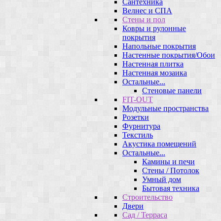
Сантехника
Велнес и СПА
Стены и пол
Ковры и рулонные
покрытия
Напольные покрытия
Настенные покрытия/Обои
Настенная плитка
Настенная мозаика
Остальные...
Стеновые панели
FIT-OUT
Модульные пространства
Розетки
Фурнитура
Текстиль
Акустика помещений
Остальные...
Камины и печи
Стены / Потолок
Умный дом
Бытовая техника
Строительство
Двери
Сад / Терраса