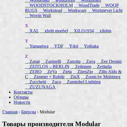
Woodesign
woodloops
Woodnotes
WOODSTOCKHOLM
WoodTrade
WOOP
RUGS
Workstead
Workware
Wortmeyer Licht
Wovin Wall
X
XAL
xbritt moebel
XILO1934
xilobis
Y
Yamagiwa
YDF
Ydol
Yothaka
Z
Zanat
Zaninelli
Zanotta
Zava
Zee Design
ZEITLOS – BERLIN
Zeitraum
Zeritalia
ZERO
ZeVa
Zieta
ZilenZio
Zilio Aldo &
C
Zimmer + Rohde
ZinX
Zoom by Mobimex
Zucchetti
Zuco
Zumtobel Lighting
ZUZUNAGA
Контакты
Обзоры
Новости
Главная
›
Бренды
›
Modular
Товары производителя Modular