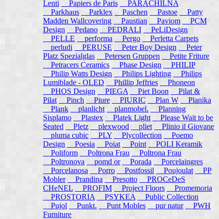
Lenti
Papiers de Paris
PARACHILNA
Parkhaus
Parklex
Paschen
Pastoe
Patty
Madden Wallcovering
Paustian
Paviom
PCM
Design
Pedano
PEDRALI
PeLiDesign
PELLE
performa
Pergo
Perletta Carpets
perludi
PERUSE
Peter Boy Design
Peter
Platz Spezialglas
Petersen Gruppen
Petite Friture
Petracers Ceramics
Phase Design
PHILIP
Philip Watts Design
Philips Lighting
Philips
Lumiblade - OLED
Phillip Jeffries
Phoneon
PHOS Design
PIEGA
Piet Boon
Pilat &
Pilat
Pinch
Piure
PIURIC
Plan W
Planika
Plank
planlicht
planmobel.
Planning
Sisplamo
Plastex
Platek Light
Please Wait to be
Seated
Pletz
plexwood
pliet
Plinio il Giovane
pluma cubic
PLY
Plycollection
Poemo
Design
Poesia
Poiat
Point
POLI Keramik
Poliform
Poltrona Frau
Poltrona Frau
Poltronova
pomd or
Porada
Porcelaingres
Porcelanosa
Porro
Postfossil
Poujoulat
PP
Mobler
Prandina
Presotto
PROCeDeS
CHeNEL
PROFIM
Project Floors
Promemoria
PROSTORIA
PSYKEA
Public Collection
Pujol
Punkt.
Punt Mobles
pur natur
PWH
Furniture