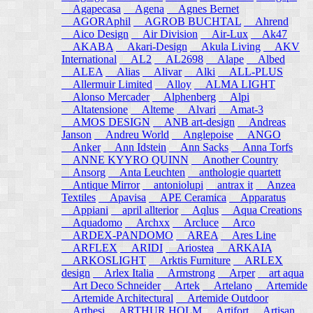
Agapecasa
Agena
Agnes Bernet
AGORAphil
AGROB BUCHTAL
Ahrend
Aico Design
Air Division
Air-Lux
Ak47
AKABA
Akari-Design
Akula Living
AKV
International
AL2
AL2698
Alape
Albed
ALEA
Alias
Alivar
Alki
ALL-PLUS
Allermuir Limited
Alloy
ALMA LIGHT
Alonso Mercader
Alphenberg
Alpi
Altatensione
Alteme
Alvari
Amat-3
AMOS DESIGN
ANB art-design
Andreas
Janson
Andreu World
Anglepoise
ANGO
Anker
Ann Idstein
Ann Sacks
Anna Torfs
ANNE KYYRO QUINN
Another Country
Ansorg
Anta Leuchten
anthologie quartett
Antique Mirror
antoniolupi
antrax it
Anzea
Textiles
Apavisa
APE Ceramica
Apparatus
Appiani
april allterior
Aqlus
Aqua Creations
Aquadomo
Archxx
Arcluce
Arco
ARDEX-PANDOMO
AREA
Ares Line
ARFLEX
ARIDI
Ariostea
ARKAIA
ARKOSLIGHT
Arktis Furniture
ARLEX
design
Arlex Italia
Armstrong
Arper
art aqua
Art Deco Schneider
Artek
Artelano
Artemide
Artemide Architectural
Artemide Outdoor
Arthesi
ARTHUR HOLM
Artifort
Artisan