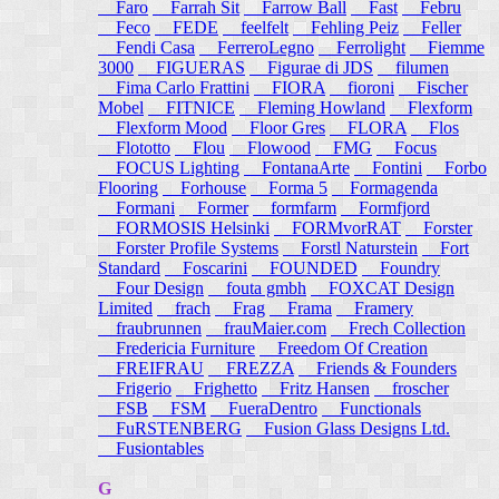
Faro
Farrah Sit
Farrow Ball
Fast
Febru
Feco
FEDE
feelfelt
Fehling Peiz
Feller
Fendi Casa
FerreroLegno
Ferrolight
Fiemme
3000
FIGUERAS
Figurae di JDS
filumen
Fima Carlo Frattini
FIORA
fioroni
Fischer
Mobel
FITNICE
Fleming Howland
Flexform
Flexform Mood
Floor Gres
FLORA
Flos
Flototto
Flou
Flowood
FMG
Focus
FOCUS Lighting
FontanaArte
Fontini
Forbo
Flooring
Forhouse
Forma 5
Formagenda
Formani
Former
formfarm
Formfjord
FORMOSIS Helsinki
FORMvorRAT
Forster
Forster Profile Systems
Forstl Naturstein
Fort
Standard
Foscarini
FOUNDED
Foundry
Four Design
fouta gmbh
FOXCAT Design
Limited
frach
Frag
Frama
Framery
fraubrunnen
frauMaier.com
Frech Collection
Fredericia Furniture
Freedom Of Creation
FREIFRAU
FREZZA
Friends & Founders
Frigerio
Frighetto
Fritz Hansen
froscher
FSB
FSM
FueraDentro
Functionals
FuRSTENBERG
Fusion Glass Designs Ltd.
Fusiontables
G