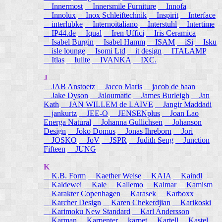
Innermost
Innersmile Furniture
Innofa
Innolux
Inox Schleiftechnik
Inspirit
Interface
interlubke
Internoitaliano
Interstuhl
Intertime
IP44.de
Iqual
Iren Uffici
Iris Ceramica
Isabel Burgin
Isabel Hamm
ISAM
iSi
Isku
isle lounge
Isomi Ltd
it design
ITALAMP
Itlas
Iulite
IVANKA
IXC.
J
JAB Anstoetz
Jacco Maris
jacob de baan
Jake Dyson
Jaloumatic
James Burleigh
Jan
Kath
JAN WILLEM de LAIVE
Jangir Maddadi
jankurtz
JEE-O
JENSENplus
Joan Lao
Energa Natural
Johanna Gullichsen
Johanson
Design
Joko Domus
Jonas Ihreborn
Jori
JOSKO
JoV
JSPR
Judith Seng
Junction
Fifteen
JUNG
K
K.B. Form
Kaether Weise
KAIA
Kaindl
Kaldewei
Kale
Kallemo
Kalmar
Kamism
Karakter Copenhagen
Karasek
Karboxx
Karcher Design
Karen Chekerdjian
Karikoski
Karimoku New Standard
Karl Andersson
Karman
Karpenter
karpet
Kartell
Kastel