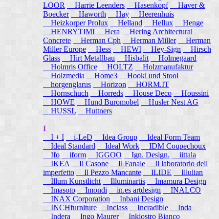
LOOR
Harrie Leenders
Hasenkopf
Haver &
Boecker
Haworth
Hay
Heerenhuis
Heizkorper Prolux
Helland
Hellux
Henge
HENRYTIMI
Hera
Hering Architectural
Concrete
Herman Cph
Herman Miller
Herman
Miller Europe
Hess
HEWI
Hey-Sign
Hirsch
Glass
Hirt Metallbau
Hisbalit
Holmegaard
Holmris Office
HOLTZ
Holzmanufaktur
Holzmedia
Home3
Hookl und Stool
horgenglarus
Horizon
HORM.IT
Hornschuch
Horreds
House Deco
Houssini
HOWE
Hund Buromobel
Husler Nest AG
HUSSL
Huttners
I
I + I
i-LeD
Idea Group
Ideal Form Team
Ideal Standard
Ideal Work
IDM Coupechoux
Ifo
iform
IGGOO
Ign. Design.
iittala
IKEA
Il Casone
Il Fanale
Il laboratorio dell
imperfetto
Il Pezzo Mancante
ILIDE
Illulian
Illum Kunstlicht
Illuminartis
Imamura Design
Imasoto
Imondi
in.es artdesign
INALCO
INAX Corporation
Inbani Design
INCHfurniture
Inclass
Incradible
Inda
Indera
Ingo Maurer
Inkiostro Bianco