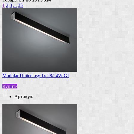
1
2
3
...
35
Modular United asy 1x 28/54W GI
Купить
Артикул: