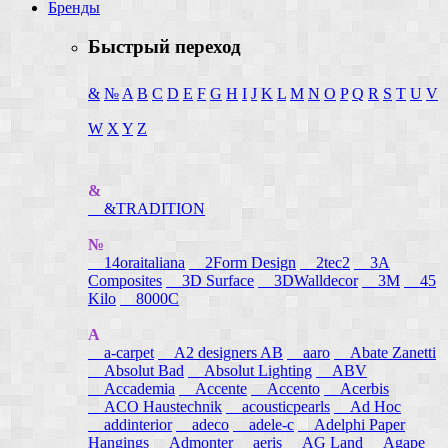
Бренды
Быстрый переход
&
№
A
B
C
D
E
F
G
H
I
J
K
L
M
N
O
P
Q
R
S
T
U
V
W
X
Y
Z
&
&TRADITION
№
14oraitaliana
2Form Design
2tec2
3A
Composites
3D Surface
3DWalldecor
3M
45
Kilo
8000C
A
a-carpet
A2 designers AB
aaro
Abate Zanetti
Absolut Bad
Absolut Lighting
ABV
Accademia
Accente
Accento
Acerbis
ACO Haustechnik
acousticpearls
Ad Hoc
addinterior
adeco
adele-c
Adelphi Paper
Hangings
Admonter
aeris
AG Land
Agape