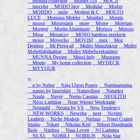
mobilia collection
Mobles 114
MOCA
mocoba
MODO luce
Modular
Modus
MOHDO
molo
Molteni & C
MOLTO
LUCE
Montana Mobler
Montbel
Montis
moooi
Moormann
more
Moree
Morelato
Morgen
Morita Aluminum
Morizza
Moroso
Mosa
Mosaico+
MOSO bamboo products
mossi
Movecho
MOVISI
mox
Moz
Designs
Mr Perswall
Muller Manufaktur
Muller
Mobelfabrikation
Muller Mobelwerkstatten
MUNNA Design
Mussi Italy
Muurame
Muuto
My home collection
MYDECK
MYYOUR
N
n by Naber
Naja Utzon Popov
Nanimarquina
nanoo by faserplast
Naturofloor
Naturtex
Naula
Naver
Nemo Cassina
NEOLITH
Neoz Lighting
Neue Wiener Werkstatte
Neustahl
Neutra by VS
New Tendency
NEW WORKS
Neweba
next
Nextep
Leathers
Niche Modern
Nielaus
Nigel Coates
Studio
Nikari
Nikolas Kerl
Nilson Handmade
Beds
Nimbus
Nina Levett
NJ Lighting
NLXL
NOBILI
NOBILIS
Nola Star