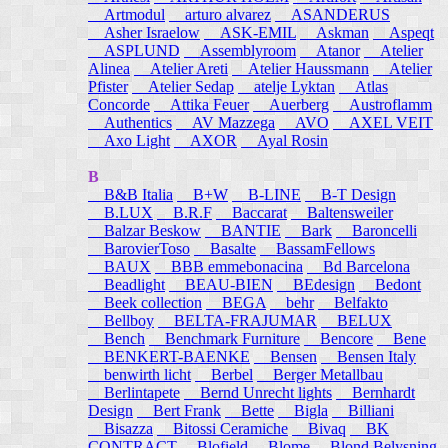
Artmodul
arturo alvarez
ASANDERUS
Asher Israelow
ASK-EMIL
Askman
Aspeqt
ASPLUND
Assemblyroom
Atanor
Atelier
Alinea
Atelier Areti
Atelier Haussmann
Atelier
Pfister
Atelier Sedap
atelje Lyktan
Atlas
Concorde
Attika Feuer
Auerberg
Austroflamm
Authentics
AV Mazzega
AVO
AXEL VEIT
Axo Light
AXOR
Ayal Rosin
B
B&B Italia
B+W
B-LINE
B-T Design
B.LUX
B.R.F
Baccarat
Baltensweiler
Balzar Beskow
BANTIE
Bark
Baroncelli
BarovierToso
Basalte
BassamFellows
BAUX
BBB emmebonacina
Bd Barcelona
Beadlight
BEAU-BIEN
BEdesign
Bedont
Beek collection
BEGA
behr
Belfakto
Bellboy
BELTA-FRAJUMAR
BELUX
Bench
Benchmark Furniture
Bencore
Bene
BENKERT-BAENKE
Bensen
Bensen Italy
benwirth licht
Berbel
Berger Metallbau
Berlintapete
Bernd Unrecht lights
Bernhardt
Design
Bert Frank
Bette
Bigla
Billiani
Bisazza
Bitossi Ceramiche
Bivaq
BK
CONTRACT
Blofield
Blome
Blond Belysning