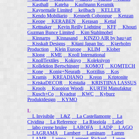
Kasthall
Kateha
Kaufmann Keramik
Kaynemaile Limited
keilbach
KELLER
Kendo Mobiliario
Kenneth Cobonpue
Kenzan
Keope
KERABEN
Kerasan
Kettal
Kettnaker
Kevin Reilly Lighting
KFF
Khouri
Guzman Bunce Limited
Kim Stahlmobel
Kinnarps
Kinnasand
KINZO AIR by bau+art
Kisskalt Designs
Kitani Japan Inc.
Kjærholm
Production
Klein Europe
KLIM
Klober
Klong
KME
Knoll International
KnollTextiles
Kokuyo
Koleksiyon
Kollektion Bertschinger
KOMOT
KOMTECH
Kone
Konig+Neurath
Korzilius
Kos
Kramis
KREADIANO
Kreon
Kriptonite
KriskaDECOR
Kristalia
KRISTIINA LASSUS
Krools
Kuopion Woodi
KURTH Manufaktur
Kusch+Co
Kvadrat
KWC
Kyburz
Produktdesign
KYMO
L
L Invisibile
L&Z
La Castellamonte
La
Cividina
La Reference
La Riggiola
Label
labo creme brulee
LABOFA
LADP
LAGO
LAGRAMA
Lambert
Laminam
Lamm
LAMP
Lampa
Lampert, Richard
Lange