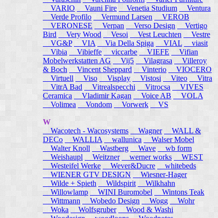
VARIO
Vauni Fire
Venetia Studium
Ventura
Verde Profilo
Vermund Larsen
VEROB
VERONESE
Verpan
Verso Design
Vertigo
Bird
Very Wood
Vesoi
Vest Leuchten
Vestre
VG&P
VIA
Via Della Spiga
VIAL
viasit
Vibia
Vibieffe
viccarbe
VIEFE
Vifian
Mobelwerkstatten AG
Vij5
Vilagrasa
Villeroy
& Boch
Vincent Sheppard
Vinterio
VIOCERO
Virtuell
Viso
Visplay
Vistosi
Viteo
Vitra
VitrA Bad
Vitrealspecchi
Vitrocsa
VIVES
Ceramica
Vladimir Kagan
Voice AB
VOLA
Volimea
Vondom
Vorwerk
VS
W
Wacotech - Wacosystems
Wagner
WALL &
DECo
WALLIA
wallunica
Walser Mobel
Walter Knoll
Wastberg
Wave
wb form
Weishaupl
Weitzner
werner works
WEST
Westeifel Werke
Wever&Ducre
whitebeds
WIENER GTV DESIGN
Wiesner-Hager
Wilde + Spieth
Wildspirit
Wilkhahn
Willowlamp
WINI Buromobel
Wintons Teak
Wittmann
Wobedo Design
Wogg
Wohr
Woka
Wolfsgruber
Wood & Washi