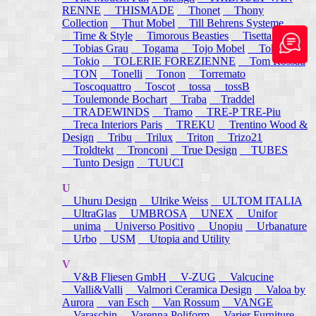
RENNE
THISMADE
Thonet
Thony
Collection
Thut Mobel
Till Behrens Systeme
Time & Style
Timorous Beasties
Tisettanta
Tobias Grau
Togama
Tojo Mobel
Token
Tokio
TOLERIE FOREZIENNE
Tom Rossau
TON
Tonelli
Tonon
Torremato
Toscoquattro
Toscot
tossa
tossB
Toulemonde Bochart
Traba
Traddel
TRADEWINDS
Tramo
TRE-P TRE-Piu
Treca Interiors Paris
TREKU
Trentino Wood &
Design
Tribu
Trilux
Triton
Trizo21
Troldtekt
Tronconi
True Design
TUBES
Tunto Design
TUUCI
U
Uhuru Design
Ulrike Weiss
ULTOM ITALIA
UltraGlas
UMBROSA
UNEX
Unifor
unima
Universo Positivo
Unopiu
Urbanature
Urbo
USM
Utopia and Utility
V
V&B Fliesen GmbH
V-ZUG
Valcucine
Valli&Valli
Valmori Ceramica Design
Valoa by
Aurora
van Esch
Van Rossum
VANGE
Varaschin
Varenna Poliform
Varier Furniture