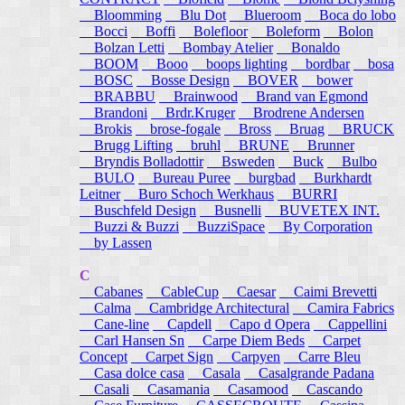
Bloomming
Blu Dot
Blueroom
Boca do lobo
Bocci
Boffi
Bolefloor
Boleform
Bolon
Bolzan Letti
Bombay Atelier
Bonaldo
BOOM
Booo
boops lighting
bordbar
bosa
BOSC
Bosse Design
BOVER
bower
BRABBU
Brainwood
Brand van Egmond
Brandoni
Brdr.Kruger
Brodrene Andersen
Brokis
brose-fogale
Bross
Bruag
BRUCK
Brugg Lifting
bruhl
BRUNE
Brunner
Bryndis Bolladottir
Bsweden
Buck
Bulbo
BULO
Bureau Puree
burgbad
Burkhardt
Leitner
Buro Schoch Werkhaus
BURRI
Buschfeld Design
Busnelli
BUVETEX INT.
Buzzi & Buzzi
BuzziSpace
By Corporation
by Lassen
C
Cabanes
CableCup
Caesar
Caimi Brevetti
Calma
Cambridge Architectural
Camira Fabrics
Cane-line
Capdell
Capo d Opera
Cappellini
Carl Hansen Sn
Carpe Diem Beds
Carpet
Concept
Carpet Sign
Carpyen
Carre Bleu
Casa dolce casa
Casala
Casalgrande Padana
Casali
Casamania
Casamood
Cascando