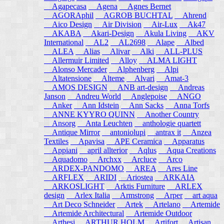
Agapecasa
Agena
Agnes Bernet
AGORAphil
AGROB BUCHTAL
Ahrend
Aico Design
Air Division
Air-Lux
Ak47
AKABA
Akari-Design
Akula Living
AKV
International
AL2
AL2698
Alape
Albed
ALEA
Alias
Alivar
Alki
ALL-PLUS
Allermuir Limited
Alloy
ALMA LIGHT
Alonso Mercader
Alphenberg
Alpi
Altatensione
Alteme
Alvari
Amat-3
AMOS DESIGN
ANB art-design
Andreas
Janson
Andreu World
Anglepoise
ANGO
Anker
Ann Idstein
Ann Sacks
Anna Torfs
ANNE KYYRO QUINN
Another Country
Ansorg
Anta Leuchten
anthologie quartett
Antique Mirror
antoniolupi
antrax it
Anzea
Textiles
Apavisa
APE Ceramica
Apparatus
Appiani
april allterior
Aqlus
Aqua Creations
Aquadomo
Archxx
Arcluce
Arco
ARDEX-PANDOMO
AREA
Ares Line
ARFLEX
ARIDI
Ariostea
ARKAIA
ARKOSLIGHT
Arktis Furniture
ARLEX
design
Arlex Italia
Armstrong
Arper
art aqua
Art Deco Schneider
Artek
Artelano
Artemide
Artemide Architectural
Artemide Outdoor
Arthesi
ARTHUR HOLM
Artifort
Artisan