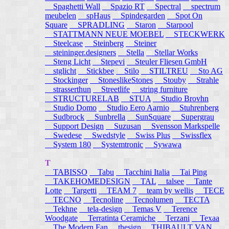
Spaghetti Wall
Spazio RT
Spectral
spectrum
meubelen
spHaus
Spindegarden
Spot On
Square
SPRADLING
Staron
Starpool
STATTMANN NEUE MOEBEL
STECKWERK
Steelcase
Steinberg
Steiner
steininger.designers
Stella
Stellar Works
Steng Licht
Stepevi
Steuler Fliesen GmbH
stglicht
Stickbee
Stilo
STILTREU
Sto AG
Stockinger
StoneslikeStones
Stouby
Strahle
strasserthun
Streetlife
string furniture
STRUCTURELAB
STUA
Studio Brovhn
Studio Domo
Studio Eero Aarnio
Stuhrenberg
Sudbrock
Sunbrella
SunSquare
Supergrau
Support Design
Suzusan
Svensson Markspelle
Swedese
Swedstyle
Swiss Plus
Swissflex
System 180
Systemtronic
Sywawa
T
TABISSO
Tabu
Tacchini Italia
Tai Ping
TAKEHOMEDESIGN
TAL
talsee
Tante
Lotte
Targetti
TEAM 7
team by wellis
TECE
TECNO
Tecnoline
Tecnolumen
TECTA
Tekhne
tela-design
Temas V
Terence
Woodgate
Terratinta Ceramiche
Terzani
Texaa
The Modern Fan
thesign
THIBAULT VAN