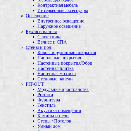
Контрактная мебель
Интерьерные аксессуары
Освещение
Внутреннее освещение
Наружное освещение
Кухня и ванная
Сантехника
Велнес и СПА
Стены и пол
Ковры и рулонные покрытия
Напольные покрытия
Настенные покрытия/Обои
Настенная плитка
Настенная мозаика
Стеновые панели
FIT-OUT
Модульные пространства
Розетки
Фурнитура
Текстиль
Акустика помещений
Камины и печи
Стены / Потолок
Умный дом