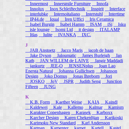
Innermost
Innersmile Furniture
Innofa
Innolux
Inox Schleiftechnik
Inspirit
Interface
interlubke
Internoitaliano
Interstuhl
Intertime
IP44.de
Iqual
Iren Uffici
Iris Ceramica
Isabel Burgin
Isabel Hamm
ISAM
iSi
Isku
isle lounge
Isomi Ltd
it design
ITALAMP
Itlas
Iulite
IVANKA
IXC.
J
JAB Anstoetz
Jacco Maris
jacob de baan
Jake Dyson
Jaloumatic
James Burleigh
Jan
Kath
JAN WILLEM de LAIVE
Jangir Maddadi
jankurtz
JEE-O
JENSENplus
Joan Lao
Energa Natural
Johanna Gullichsen
Johanson
Design
Joko Domus
Jonas Ihreborn
Jori
JOSKO
JoV
JSPR
Judith Seng
Junction
Fifteen
JUNG
K
K.B. Form
Kaether Weise
KAIA
Kaindl
Kaldewei
Kale
Kallemo
Kalmar
Kamism
Karakter Copenhagen
Karasek
Karboxx
Karcher Design
Karen Chekerdjian
Karikoski
Karimoku New Standard
Karl Andersson
Karman
Karpenter
karpet
Kartell
Kastel