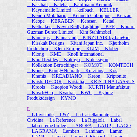
Kasthall
Kateha
Kaufmann Keramik
Kaynemaile Limited
keilbach
KELLER
Kendo Mobiliario
Kenneth Cobonpue
Kenzan
Keope
KERABEN
Kerasan
Kettal
Kettnaker
Kevin Reilly Lighting
KFF
Khouri
Guzman Bunce Limited
Kim Stahlmobel
Kinnarps
Kinnasand
KINZO AIR by bau+art
Kisskalt Designs
Kitani Japan Inc.
Kjærholm
Production
Klein Europe
KLIM
Klober
Klong
KME
Knoll International
KnollTextiles
Kokuyo
Koleksiyon
Kollektion Bertschinger
KOMOT
KOMTECH
Kone
Konig+Neurath
Korzilius
Kos
Kramis
KREADIANO
Kreon
Kriptonite
KriskaDECOR
Kristalia
KRISTIINA LASSUS
Krools
Kuopion Woodi
KURTH Manufaktur
Kusch+Co
Kvadrat
KWC
Kyburz
Produktdesign
KYMO
L
L Invisibile
L&Z
La Castellamonte
La
Cividina
La Reference
La Riggiola
Label
labo creme brulee
LABOFA
LADP
LAGO
LAGRAMA
Lambert
Laminam
Lamm
LAMP
Lampa
Lampert, Richard
Lange