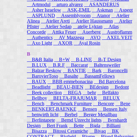
Artmodul
arturo alvarez
ASANDERUS
Asher Israelow
ASK-EMIL
Askman
Aspeqt
ASPLUND
Assemblyroom
Atanor
Atelier
Alinea
Atelier Areti
Atelier Haussmann
Atelier
Pfister
Atelier Sedap
atelje Lyktan
Atlas
Concorde
Attika Feuer
Auerberg
Austroflamm
Authentics
AV Mazzega
AVO
AXEL VEIT
Axo Light
AXOR
Ayal Rosin
B
B&B Italia
B+W
B-LINE
B-T Design
B.LUX
B.R.F
Baccarat
Baltensweiler
Balzar Beskow
BANTIE
Bark
Baroncelli
BarovierToso
Basalte
BassamFellows
BAUX
BBB emmebonacina
Bd Barcelona
Beadlight
BEAU-BIEN
BEdesign
Bedont
Beek collection
BEGA
behr
Belfakto
Bellboy
BELTA-FRAJUMAR
BELUX
Bench
Benchmark Furniture
Bencore
Bene
BENKERT-BAENKE
Bensen
Bensen Italy
benwirth licht
Berbel
Berger Metallbau
Berlintapete
Bernd Unrecht lights
Bernhardt
Design
Bert Frank
Bette
Bigla
Billiani
Bisazza
Bitossi Ceramiche
Bivaq
BK
CONTRACT
Blofield
Blome
Blond Belysning