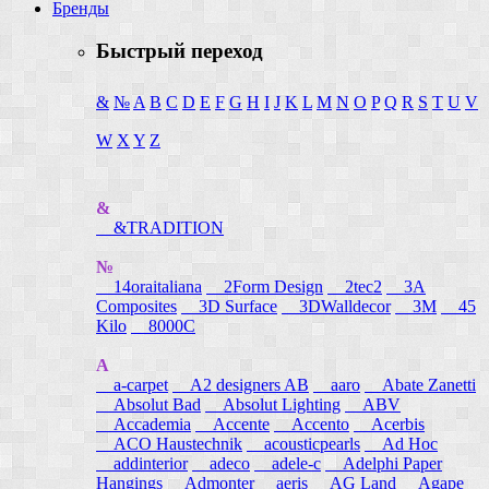
Бренды
Быстрый переход
&
№
A
B
C
D
E
F
G
H
I
J
K
L
M
N
O
P
Q
R
S
T
U
V
W
X
Y
Z
&
&TRADITION
№
14oraitaliana
2Form Design
2tec2
3A
Composites
3D Surface
3DWalldecor
3M
45
Kilo
8000C
A
a-carpet
A2 designers AB
aaro
Abate Zanetti
Absolut Bad
Absolut Lighting
ABV
Accademia
Accente
Accento
Acerbis
ACO Haustechnik
acousticpearls
Ad Hoc
addinterior
adeco
adele-c
Adelphi Paper
Hangings
Admonter
aeris
AG Land
Agape