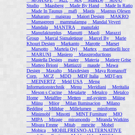
M-SHAPE
M2L
MA
Ma&De
MA-U
Studio
Maasberg
Made By Hand
Made In Ratio
Made In Taunus
mafi
Magis
Magnus Olesen
Maharam
maigrau
Maiori Design
MAKRO
Mamagreen
mammalampa
Mandal Veveri
Mandala
MANTRA
manufakt
Manufakturplus
Manutti
Maoli
Marazzi
Group
Marcal Signaletique
Marcel By
Marie
Khouri Design
Markanto
Marotte
Marset
Marsotto
Martela Oyj
Martex
martinelli luce
MARUNI
Masiero
Massproductions
Mastella Design
mater
Materia
Matiere Grise
Matteo Brioni
Mattiazzi
maude
Mawa
Design
Maxalto
Maxdesign
Maya Romanoff
Corp.
MCZ
MDD
MDF Italia
MDT-tex
MEINERTZ
Meld USA
Meng
Informationstechnik
Menu
Meridiani
Meritalia
Meson s Cucine
Metalarte
Metalco
Metalco
Home
Metalfire
Metten
mf-system
Miiing
Miinu
Miior
Milan Iluminacion
Milano
Bedding
Milldue
Millelumen
miniforms
Minimobl
Minotti
MINT Furniture
MIO
MIPA
Mirage
miramondo
Miranda Watkins
Misura Emme
Mitab
mmcite
Mobel
Mobica
MOBILFRESNO-ALTERNATIVE