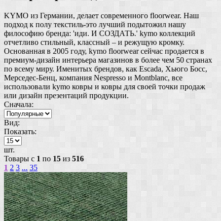
KYMO из Германии, делает современного floorwear. Наш
подход к полу текстиль-это лучший подытожил нашу
философию бренда: 'иди. И СОЗДАТЬ.' kymo коллекций
отчетливо стильный, классный – и режущую кромку.
Основанная в 2005 году, kymo floorwear сейчас продается в
премиум-дизайн интерьера магазинов в более чем 50 странах
по всему миру. Именитых брендов, как Escada, Хьюго Босс,
Мерседес-Бенц, компания Nespresso и Montblanc, все
использовали kymo ковры и ковры для своей точки продаж
или дизайн презентаций продукции.
Сначала:
Вид:
Показать:
шт.
Товары с
1
по
15
из
516
1
2
3
...
35