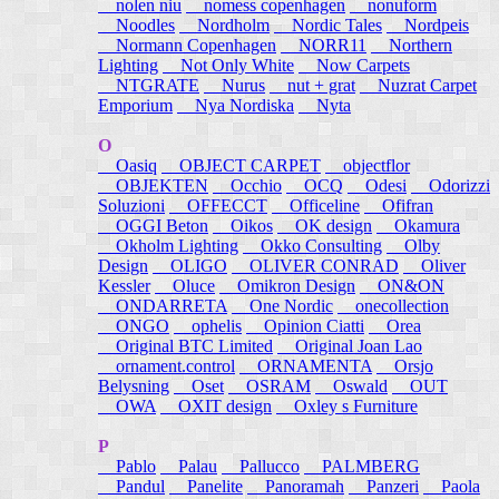
nolen niu
nomess copenhagen
nonuform
Noodles
Nordholm
Nordic Tales
Nordpeis
Normann Copenhagen
NORR11
Northern
Lighting
Not Only White
Now Carpets
NTGRATE
Nurus
nut + grat
Nuzrat Carpet
Emporium
Nya Nordiska
Nyta
O
Oasiq
OBJECT CARPET
objectflor
OBJEKTEN
Occhio
OCQ
Odesi
Odorizzi
Soluzioni
OFFECCT
Officeline
Ofifran
OGGI Beton
Oikos
OK design
Okamura
Okholm Lighting
Okko Consulting
Olby
Design
OLIGO
OLIVER CONRAD
Oliver
Kessler
Oluce
Omikron Design
ON&ON
ONDARRETA
One Nordic
onecollection
ONGO
ophelis
Opinion Ciatti
Orea
Original BTC Limited
Original Joan Lao
ornament.control
ORNAMENTA
Orsjo
Belysning
Oset
OSRAM
Oswald
OUT
OWA
OXIT design
Oxley s Furniture
P
Pablo
Palau
Pallucco
PALMBERG
Pandul
Panelite
Panoramah
Panzeri
Paola