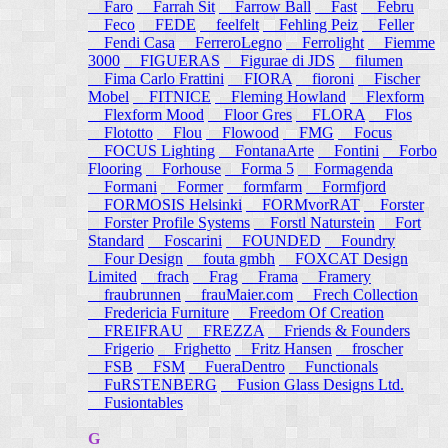
Faro
Farrah Sit
Farrow Ball
Fast
Febru
Feco
FEDE
feelfelt
Fehling Peiz
Feller
Fendi Casa
FerreroLegno
Ferrolight
Fiemme
3000
FIGUERAS
Figurae di JDS
filumen
Fima Carlo Frattini
FIORA
fioroni
Fischer
Mobel
FITNICE
Fleming Howland
Flexform
Flexform Mood
Floor Gres
FLORA
Flos
Flototto
Flou
Flowood
FMG
Focus
FOCUS Lighting
FontanaArte
Fontini
Forbo
Flooring
Forhouse
Forma 5
Formagenda
Formani
Former
formfarm
Formfjord
FORMOSIS Helsinki
FORMvorRAT
Forster
Forster Profile Systems
Forstl Naturstein
Fort
Standard
Foscarini
FOUNDED
Foundry
Four Design
fouta gmbh
FOXCAT Design
Limited
frach
Frag
Frama
Framery
fraubrunnen
frauMaier.com
Frech Collection
Fredericia Furniture
Freedom Of Creation
FREIFRAU
FREZZA
Friends & Founders
Frigerio
Frighetto
Fritz Hansen
froscher
FSB
FSM
FueraDentro
Functionals
FuRSTENBERG
Fusion Glass Designs Ltd.
Fusiontables
G