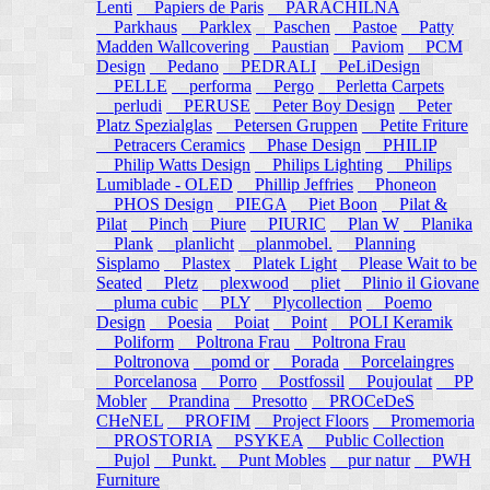
Lenti
Papiers de Paris
PARACHILNA
Parkhaus
Parklex
Paschen
Pastoe
Patty
Madden Wallcovering
Paustian
Paviom
PCM
Design
Pedano
PEDRALI
PeLiDesign
PELLE
performa
Pergo
Perletta Carpets
perludi
PERUSE
Peter Boy Design
Peter
Platz Spezialglas
Petersen Gruppen
Petite Friture
Petracers Ceramics
Phase Design
PHILIP
Philip Watts Design
Philips Lighting
Philips
Lumiblade - OLED
Phillip Jeffries
Phoneon
PHOS Design
PIEGA
Piet Boon
Pilat &
Pilat
Pinch
Piure
PIURIC
Plan W
Planika
Plank
planlicht
planmobel.
Planning
Sisplamo
Plastex
Platek Light
Please Wait to be
Seated
Pletz
plexwood
pliet
Plinio il Giovane
pluma cubic
PLY
Plycollection
Poemo
Design
Poesia
Poiat
Point
POLI Keramik
Poliform
Poltrona Frau
Poltrona Frau
Poltronova
pomd or
Porada
Porcelaingres
Porcelanosa
Porro
Postfossil
Poujoulat
PP
Mobler
Prandina
Presotto
PROCeDeS
CHeNEL
PROFIM
Project Floors
Promemoria
PROSTORIA
PSYKEA
Public Collection
Pujol
Punkt.
Punt Mobles
pur natur
PWH
Furniture