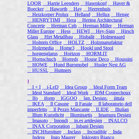
LOOR
Harrie Leenders
Hasenkopf
Haver &
Boecker
Haworth
Hay
Heerenhuis
Heizkorper Prolux
Helland
Hellux
Henge
HENRYTIMI
Hera
Hering Architectural
Concrete
Herman Cph
Herman Miller
Herman
Miller Europe
Hess
HEWI
Hey-Sign
Hirsch
Glass
Hirt Metallbau
Hisbalit
Holmegaard
Holmris Office
HOLTZ
Holzmanufaktur
Holzmedia
Home3
Hookl und Stool
horgenglarus
Horizon
HORM.IT
Hornschuch
Horreds
House Deco
Houssini
HOWE
Hund Buromobel
Husler Nest AG
HUSSL
Huttners
I
I + I
i-LeD
Idea Group
Ideal Form Team
Ideal Standard
Ideal Work
IDM Coupechoux
Ifo
iform
IGGOO
Ign. Design.
iittala
IKEA
Il Casone
Il Fanale
Il laboratorio dell
imperfetto
Il Pezzo Mancante
ILIDE
Illulian
Illum Kunstlicht
Illuminartis
Imamura Design
Imasoto
Imondi
in.es artdesign
INALCO
INAX Corporation
Inbani Design
INCHfurniture
Inclass
Incradible
Inda
Indera
Ingo Maurer
Inkiostro Bianco