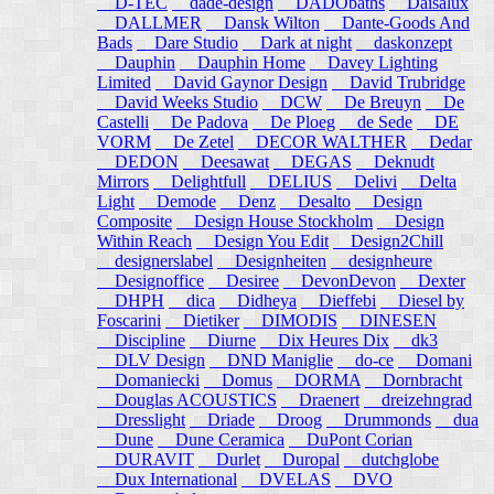
D-TEC
dade-design
DADObaths
Daisalux
DALLMER
Dansk Wilton
Dante-Goods And
Bads
Dare Studio
Dark at night
daskonzept
Dauphin
Dauphin Home
Davey Lighting
Limited
David Gaynor Design
David Trubridge
David Weeks Studio
DCW
De Breuyn
De
Castelli
De Padova
De Ploeg
de Sede
DE
VORM
De Zetel
DECOR WALTHER
Dedar
DEDON
Deesawat
DEGAS
Deknudt
Mirrors
Delightfull
DELIUS
Delivi
Delta
Light
Demode
Denz
Desalto
Design
Composite
Design House Stockholm
Design
Within Reach
Design You Edit
Design2Chill
designerslabel
Designheiten
designheure
Designoffice
Desiree
DevonDevon
Dexter
DHPH
dica
Didheya
Dieffebi
Diesel by
Foscarini
Dietiker
DIMODIS
DINESEN
Discipline
Diurne
Dix Heures Dix
dk3
DLV Design
DND Maniglie
do-ce
Domani
Domaniecki
Domus
DORMA
Dornbracht
Douglas ACOUSTICS
Draenert
dreizehngrad
Dresslight
Driade
Droog
Drummonds
dua
Dune
Dune Ceramica
DuPont Corian
DURAVIT
Durlet
Duropal
dutchglobe
Dux International
DVELAS
DVO