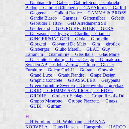
Gabbianelli
Gaber
Gabriel Scott
Gabriela
Bellon
Gabriela Chicherio
GAEAforms
Gaffuri
Gaggenau
Gallotti Radice
GAMMA & BROSS
Gandia Blasco
Garsnas
Gartensilber
Geberit
Gebruder T 1819
GeD Arredamenti Srl
Gelderland
GEORG BECHTER
GERA
Gervasoni
Ghyczy
Giardini
Giaretta
GINGER&JAGGER
Gioia
Giorbello
Giorgetti
Giovanni De Maio
Gira
giroflex
Girsberger
Giulio Marelli
GLAD_Guy
Lafranchi
GlammFire
Glas Italia
Glas Marte
Glashutte Limburg
Glass Design
Glimakra of
Sweden AB
Globe Zero 4
Globo
Gloster
Furniture
Golem GmbH
Golran
Gotwob
Grand Luxe
GranitiFiandre
Grape Design
Graphic Concrete
GRASSOLER
Graypants
Green Furniture Sweden
Greenworks
greybax
GRID
GRIMMEISEN LICHT
GROEL
GROHE
Gruber + Schlager
Grupo Resol - Dd
Gruppo Mastrotto
Gruppo Piazzetta
Guaxs
GUBI
Gufram
H
H Furniture
H. Waldmann
HANNA
KORVELA
Hans Hansen
Hansgrohe
HARCO