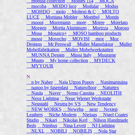
mobilia collection
Mobles 114
MOCA
mocoba
MODO luce
Modular
Modus
MOHDO
molo
Molteni & C
MOLTO
LUCE
Montana Mobler
Montbel
Montis
moooi
Moormann
more
Moree
Morelato
Morgen
Morita Aluminum
Morizza
Moroso
Mosa
Mosaico+
MOSO bamboo products
mossi
Movecho
MOVISI
mox
Moz
Designs
Mr Perswall
Muller Manufaktur
Muller
Mobelfabrikation
Muller Mobelwerkstatten
MUNNA Design
Mussi Italy
Muurame
Muuto
My home collection
MYDECK
MYYOUR
N
n by Naber
Naja Utzon Popov
Nanimarquina
nanoo by faserplast
Naturofloor
Naturtex
Naula
Naver
Nemo Cassina
NEOLITH
Neoz Lighting
Neue Wiener Werkstatte
Neustahl
Neutra by VS
New Tendency
NEW WORKS
Neweba
next
Nextep
Leathers
Niche Modern
Nielaus
Nigel Coates
Studio
Nikari
Nikolas Kerl
Nilson Handmade
Beds
Nimbus
Nina Levett
NJ Lighting
NLXL
NOBILI
NOBILIS
Nola Star