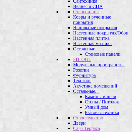
Сантехника
Велнес и СПА
Стены и пол
Ковры и рулонные
покрытия
Напольные покрытия
Настенные покрытия/Обои
Настенная плитка
Настенная мозаика
Остальные...
Стеновые панели
FIT-OUT
Модульные пространства
Розетки
Фурнитура
Текстиль
Акустика помещений
Остальные...
Камины и печи
Стены / Потолок
Умный дом
Бытовая техника
Строительство
Двери
Сад / Терраса