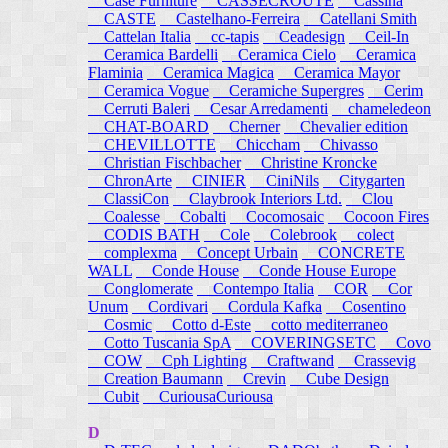
Case Furniture
CASSECROUTE
Cassina
CASTE
Castelhano-Ferreira
Catellani Smith
Cattelan Italia
cc-tapis
Ceadesign
Ceil-In
Ceramica Bardelli
Ceramica Cielo
Ceramica
Flaminia
Ceramica Magica
Ceramica Mayor
Ceramica Vogue
Ceramiche Supergres
Cerim
Cerruti Baleri
Cesar Arredamenti
chameledeon
CHAT-BOARD
Cherner
Chevalier edition
CHEVILLOTTE
Chiccham
Chivasso
Christian Fischbacher
Christine Kroncke
ChronArte
CINIER
CiniNils
Citygarten
ClassiCon
Claybrook Interiors Ltd.
Clou
Coalesse
Cobalti
Cocomosaic
Cocoon Fires
CODIS BATH
Cole
Colebrook
colect
complexma
Concept Urbain
CONCRETE
WALL
Conde House
Conde House Europe
Conglomerate
Contempo Italia
COR
Cor
Unum
Cordivari
Cordula Kafka
Cosentino
Cosmic
Cotto d-Este
cotto mediterraneo
Cotto Tuscania SpA
COVERINGSETC
Covo
COW
Cph Lighting
Craftwand
Crassevig
Creation Baumann
Crevin
Cube Design
Cubit
CuriousaCuriousa
D