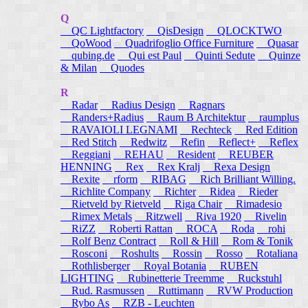
Q
QC Lightfactory
QisDesign
QLOCKTWO
QoWood
Quadrifoglio Office Furniture
Quasar
qubing.de
Qui est Paul
Quinti Sedute
Quinze
& Milan
Quodes
R
Radar
Radius Design
Ragnars
Randers+Radius
Raum B Architektur
raumplus
RAVAIOLI LEGNAMI
Rechteck
Red Edition
Red Stitch
Redwitz
Refin
Reflect+
Reflex
Reggiani
REHAU
Resident
REUBER
HENNING
Rex
Rex Kralj
Rexa Design
Rexite
rform
RIBAG
Rich Brilliant Willing.
Richlite Company
Richter
Ridea
Rieder
Rietveld by Rietveld
Riga Chair
Rimadesio
Rimex Metals
Ritzwell
Riva 1920
Rivelin
RiZZ
Roberti Rattan
ROCA
Roda
rohi
Rolf Benz Contract
Roll & Hill
Rom & Tonik
Rosconi
Roshults
Rossin
Rosso
Rotaliana
Rothlisberger
Royal Botania
RUBEN
LIGHTING
Rubinetterie Treemme
Ruckstuhl
Rud. Rasmussen
Ruttimann
RVW Production
Rybo As
RZB - Leuchten