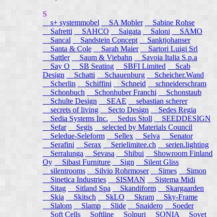
S
s+ systemmobel
SA Mobler
Sabine Rohse
Safretti
SAHCO
Saigata
Saloni
SAMO
Sancal
Sandstein Concept
Sanktjohanser
Santa & Cole
Sarah Maier
Sartori Luigi Srl
Sattler
Saum & Viebahn
Savoia Italia S.p.a
Say O
SB Seating
SBFI Limited
Scab
Design
Schatti
Schauenburg
Scheicher.Wand
Scherlin
Schiffini
Schneid
schneiderschram
Schonbuch
Schonhuber Franchi
Schonstaub
Schulte Design
SEAE
sebastian scherer
secrets of living
Secto Design
Sedes Regia
Sedia Systems Inc.
Sedus Stoll
SEEDDESIGN
Sefar
Segis
selected by Materials Council
Seledue-Seleform
Sellex
Selva
Senator
Serafini
Serax
Serielimitee.ch
serien.lighting
Serralunga
Sevasa
Shibui
Showroom Finland
Oy
Sibast Furniture
Sign
Silent Gliss
silentrooms
Silvio Rohrmoser
Simes
Simon
Sinetica Industries
SISMAN
Sistema Midi
Sitag
Sitland Spa
Skandiform
Skargaarden
Skia
Skitsch
SkLO
Skram
Sky-Frame
Slalom
Slamp
Slide
Snaidero
Soeder
Soft Cells
Softline
Solpuri
SONIA
Sovet