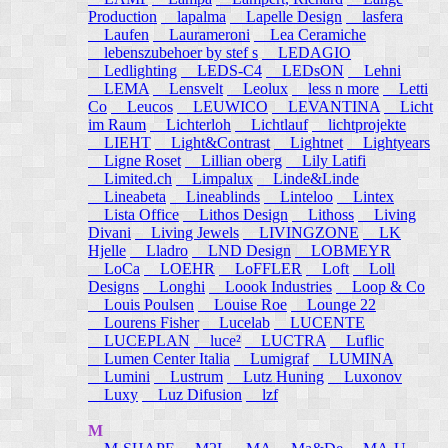
Production
lapalma
Lapelle Design
lasfera
Laufen
Laurameroni
Lea Ceramiche
lebenszubehoer by stef s
LEDAGIO
Ledlighting
LEDS-C4
LEDsON
Lehni
LEMA
Lensvelt
Leolux
less n more
Letti
Co
Leucos
LEUWICO
LEVANTINA
Licht
im Raum
Lichterloh
Lichtlauf
lichtprojekte
LIEHT
Light&Contrast
Lightnet
Lightyears
Ligne Roset
Lillian oberg
Lily Latifi
Limited.ch
Limpalux
Linde&Linde
Lineabeta
Lineablinds
Linteloo
Lintex
Lista Office
Lithos Design
Lithoss
Living
Divani
Living Jewels
LIVINGZONE
LK
Hjelle
Lladro
LND Design
LOBMEYR
LoCa
LOEHR
LoFFLER
Loft
Loll
Designs
Longhi
Loook Industries
Loop & Co
Louis Poulsen
Louise Roe
Lounge 22
Lourens Fisher
Lucelab
LUCENTE
LUCEPLAN
luce²
LUCTRA
Luflic
Lumen Center Italia
Lumigraf
LUMINA
Lumini
Lustrum
Lutz Huning
Luxonov
Luxy
Luz Difusion
lzf
M