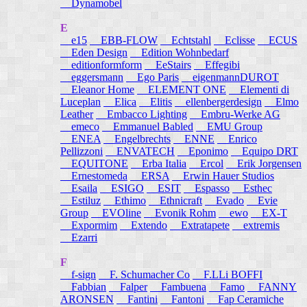
Dynamobel
E
e15
EBB-FLOW
Echtstahl
Eclisse
ECUS
Eden Design
Edition Wohnbedarf
editionformform
EeStairs
Effegibi
eggersmann
Ego Paris
eigenmannDUROT
Eleanor Home
ELEMENT ONE
Elementi di
Luceplan
Elica
Elitis
ellenbergerdesign
Elmo
Leather
Embacco Lighting
Embru-Werke AG
emeco
Emmanuel Babled
EMU Group
ENEA
Engelbrechts
ENNE
Enrico
Pellizzoni
ENVATECH
Eponimo
Equipo DRT
EQUITONE
Erba Italia
Ercol
Erik Jorgensen
Ernestomeda
ERSA
Erwin Hauer Studios
Esaila
ESIGO
ESIT
Espasso
Esthec
Estiluz
Ethimo
Ethnicraft
Evado
Evie
Group
EVOline
Evonik Rohm
ewo
EX-T
Expormim
Extendo
Extratapete
extremis
Ezarri
F
f-sign
F. Schumacher Co
F.LLi BOFFI
Fabbian
Falper
Fambuena
Famo
FANNY
ARONSEN
Fantini
Fantoni
Fap Ceramiche