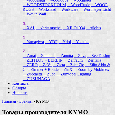
Woodesign
woodloops
Woodnotes
WOODSTOCKHOLM
WoodTrade
WOOP
RUGS
Workstead
Workware
Wortmeyer Licht
Wovin Wall
X
XAL
xbritt moebel
XILO1934
xilobis
Y
Yamagiwa
YDF
Ydol
Yothaka
Z
Zanat
Zaninelli
Zanotta
Zava
Zee Design
ZEITLOS – BERLIN
Zeitraum
Zeritalia
ZERO
ZeVa
Zieta
ZilenZio
Zilio Aldo &
C
Zimmer + Rohde
ZinX
Zoom by Mobimex
Zucchetti
Zuco
Zumtobel Lighting
ZUZUNAGA
Контакты
Обзоры
Новости
Главная
›
Бренды
›
KYMO
Товары производителя KYMO