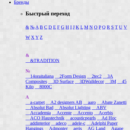
Бренды
Быстрый переход
&
№
A
B
C
D
E
F
G
H
I
J
K
L
M
N
O
P
Q
R
S
T
U
V
W
X
Y
Z
&
&TRADITION
№
14oraitaliana
2Form Design
2tec2
3A
Composites
3D Surface
3DWalldecor
3M
45
Kilo
8000C
A
a-carpet
A2 designers AB
aaro
Abate Zanetti
Absolut Bad
Absolut Lighting
ABV
Accademia
Accente
Accento
Acerbis
ACO Haustechnik
acousticpearls
Ad Hoc
addinterior
adeco
adele-c
Adelphi Paper
Hangings
Admonter
aeris
AG Land
Agape