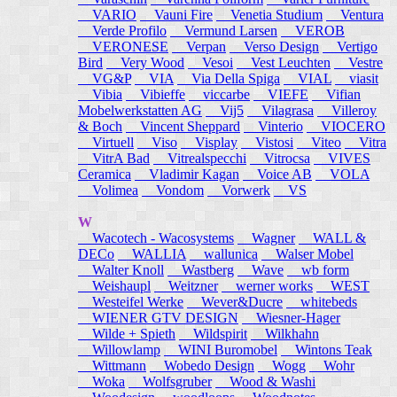
VARIO
Vauni Fire
Venetia Studium
Ventura
Verde Profilo
Vermund Larsen
VEROB
VERONESE
Verpan
Verso Design
Vertigo
Bird
Very Wood
Vesoi
Vest Leuchten
Vestre
VG&P
VIA
Via Della Spiga
VIAL
viasit
Vibia
Vibieffe
viccarbe
VIEFE
Vifian
Mobelwerkstatten AG
Vij5
Vilagrasa
Villeroy
& Boch
Vincent Sheppard
Vinterio
VIOCERO
Virtuell
Viso
Visplay
Vistosi
Viteo
Vitra
VitrA Bad
Vitrealspecchi
Vitrocsa
VIVES
Ceramica
Vladimir Kagan
Voice AB
VOLA
Volimea
Vondom
Vorwerk
VS
W
Wacotech - Wacosystems
Wagner
WALL &
DECo
WALLIA
wallunica
Walser Mobel
Walter Knoll
Wastberg
Wave
wb form
Weishaupl
Weitzner
werner works
WEST
Westeifel Werke
Wever&Ducre
whitebeds
WIENER GTV DESIGN
Wiesner-Hager
Wilde + Spieth
Wildspirit
Wilkhahn
Willowlamp
WINI Buromobel
Wintons Teak
Wittmann
Wobedo Design
Wogg
Wohr
Woka
Wolfsgruber
Wood & Washi