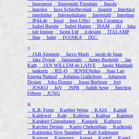
Innermost
Innersmile Furniture
Innofa
Innolux
Inox Schleiftechnik
Inspirit
Interface
interlubke
Internoitaliano
Interstuhl
Intertime
IP44.de
Iqual
Iren Uffici
Iris Ceramica
Isabel Burgin
Isabel Hamm
ISAM
iSi
Isku
isle lounge
Isomi Ltd
it design
ITALAMP
Itlas
Iulite
IVANKA
IXC.
J
JAB Anstoetz
Jacco Maris
jacob de baan
Jake Dyson
Jaloumatic
James Burleigh
Jan
Kath
JAN WILLEM de LAIVE
Jangir Maddadi
jankurtz
JEE-O
JENSENplus
Joan Lao
Energa Natural
Johanna Gullichsen
Johanson
Design
Joko Domus
Jonas Ihreborn
Jori
JOSKO
JoV
JSPR
Judith Seng
Junction
Fifteen
JUNG
K
K.B. Form
Kaether Weise
KAIA
Kaindl
Kaldewei
Kale
Kallemo
Kalmar
Kamism
Karakter Copenhagen
Karasek
Karboxx
Karcher Design
Karen Chekerdjian
Karikoski
Karimoku New Standard
Karl Andersson
Karman
Karpenter
karpet
Kartell
Kastel