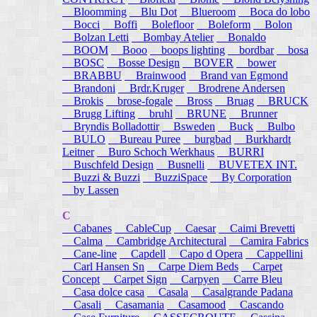
Bloomming
Blu Dot
Blueroom
Boca do lobo
Bocci
Boffi
Bolefloor
Boleform
Bolon
Bolzan Letti
Bombay Atelier
Bonaldo
BOOM
Booo
boops lighting
bordbar
bosa
BOSC
Bosse Design
BOVER
bower
BRABBU
Brainwood
Brand van Egmond
Brandoni
Brdr.Kruger
Brodrene Andersen
Brokis
brose-fogale
Bross
Bruag
BRUCK
Brugg Lifting
bruhl
BRUNE
Brunner
Bryndis Bolladottir
Bsweden
Buck
Bulbo
BULO
Bureau Puree
burgbad
Burkhardt
Leitner
Buro Schoch Werkhaus
BURRI
Buschfeld Design
Busnelli
BUVETEX INT.
Buzzi & Buzzi
BuzziSpace
By Corporation
by Lassen
C
Cabanes
CableCup
Caesar
Caimi Brevetti
Calma
Cambridge Architectural
Camira Fabrics
Cane-line
Capdell
Capo d Opera
Cappellini
Carl Hansen Sn
Carpe Diem Beds
Carpet
Concept
Carpet Sign
Carpyen
Carre Bleu
Casa dolce casa
Casala
Casalgrande Padana
Casali
Casamania
Casamood
Cascando