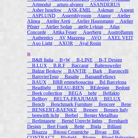
Artmodul
arturo alvarez
ASANDERUS
Asher Israelow
ASK-EMIL
Askman
Aspeqt
ASPLUND
Assemblyroom
Atanor
Atelier
Alinea
Atelier Areti
Atelier Haussmann
Atelier
Pfister
Atelier Sedap
atelje Lyktan
Atlas
Concorde
Attika Feuer
Auerberg
Austroflamm
Authentics
AV Mazzega
AVO
AXEL VEIT
Axo Light
AXOR
Ayal Rosin
B
B&B Italia
B+W
B-LINE
B-T Design
B.LUX
B.R.F
Baccarat
Baltensweiler
Balzar Beskow
BANTIE
Bark
Baroncelli
BarovierToso
Basalte
BassamFellows
BAUX
BBB emmebonacina
Bd Barcelona
Beadlight
BEAU-BIEN
BEdesign
Bedont
Beek collection
BEGA
behr
Belfakto
Bellboy
BELTA-FRAJUMAR
BELUX
Bench
Benchmark Furniture
Bencore
Bene
BENKERT-BAENKE
Bensen
Bensen Italy
benwirth licht
Berbel
Berger Metallbau
Berlintapete
Bernd Unrecht lights
Bernhardt
Design
Bert Frank
Bette
Bigla
Billiani
Bisazza
Bitossi Ceramiche
Bivaq
BK
CONTRACT
Blofield
Blome
Blond Belysning