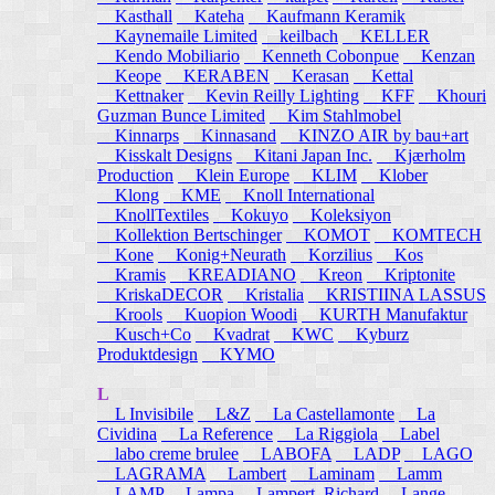
Kasthall
Kateha
Kaufmann Keramik
Kaynemaile Limited
keilbach
KELLER
Kendo Mobiliario
Kenneth Cobonpue
Kenzan
Keope
KERABEN
Kerasan
Kettal
Kettnaker
Kevin Reilly Lighting
KFF
Khouri
Guzman Bunce Limited
Kim Stahlmobel
Kinnarps
Kinnasand
KINZO AIR by bau+art
Kisskalt Designs
Kitani Japan Inc.
Kjærholm
Production
Klein Europe
KLIM
Klober
Klong
KME
Knoll International
KnollTextiles
Kokuyo
Koleksiyon
Kollektion Bertschinger
KOMOT
KOMTECH
Kone
Konig+Neurath
Korzilius
Kos
Kramis
KREADIANO
Kreon
Kriptonite
KriskaDECOR
Kristalia
KRISTIINA LASSUS
Krools
Kuopion Woodi
KURTH Manufaktur
Kusch+Co
Kvadrat
KWC
Kyburz
Produktdesign
KYMO
L
L Invisibile
L&Z
La Castellamonte
La
Cividina
La Reference
La Riggiola
Label
labo creme brulee
LABOFA
LADP
LAGO
LAGRAMA
Lambert
Laminam
Lamm
LAMP
Lampa
Lampert, Richard
Lange