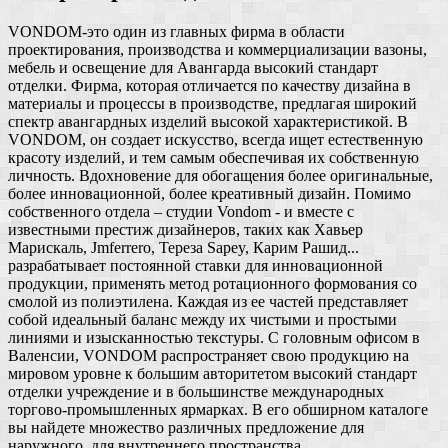
VONDOM-это один из главных фирма в области
проектирования, производства и коммерциализации вазоны,
мебель и освещение для Авангарда высокий стандарт
отделки. Фирма, которая отличается по качеству дизайна в
материалы и процессы в производстве, предлагая широкий
спектр авангардных изделий высокой характеристикой. В
VONDOM, он создает искусство, всегда ищет естественную
красоту изделий, и тем самым обеспечивая их собственную
личность. Вдохновение для обогащения более оригинальные,
более инновационной, более креативный дизайн. Помимо
собственного отдела – студии Vondom - и вместе с
известными престиж дизайнеров, таких как Хавьер
Марискаль, Jmferrero, Тереза Sapey, Карим Рашид...
разрабатывает постоянной ставки для инновационной
продукции, применять метод ротационного формования со
смолой из полиэтилена. Каждая из ее частей представляет
собой идеальный баланс между их чистыми и простыми
линиями и изысканностью текстуры. С головным офисом в
Валенсии, VONDOM распространяет свою продукцию на
мировом уровне к большим авторитетом высокий стандарт
отделки учреждение и в большинстве международных
торгово-промышленных ярмарках. В его обширном каталоге
вы найдете множество различных предложение для
наружного, для внутреннего пространства.