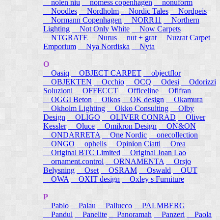
nolen niu
nomess copenhagen
nonuform
Noodles
Nordholm
Nordic Tales
Nordpeis
Normann Copenhagen
NORR11
Northern
Lighting
Not Only White
Now Carpets
NTGRATE
Nurus
nut + grat
Nuzrat Carpet
Emporium
Nya Nordiska
Nyta
O
Oasiq
OBJECT CARPET
objectflor
OBJEKTEN
Occhio
OCQ
Odesi
Odorizzi
Soluzioni
OFFECCT
Officeline
Ofifran
OGGI Beton
Oikos
OK design
Okamura
Okholm Lighting
Okko Consulting
Olby
Design
OLIGO
OLIVER CONRAD
Oliver
Kessler
Oluce
Omikron Design
ON&ON
ONDARRETA
One Nordic
onecollection
ONGO
ophelis
Opinion Ciatti
Orea
Original BTC Limited
Original Joan Lao
ornament.control
ORNAMENTA
Orsjo
Belysning
Oset
OSRAM
Oswald
OUT
OWA
OXIT design
Oxley s Furniture
P
Pablo
Palau
Pallucco
PALMBERG
Pandul
Panelite
Panoramah
Panzeri
Paola