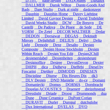
D-TEC
dade-design
DADObaths
Daisalux
DALLMER
Dansk Wilton
Dante-Goods And
Bads
Dare Studio
Dark at night
daskonzept
Dauphin
Dauphin Home
Davey Lighting
Limited
David Gaynor Design
David Trubridge
David Weeks Studio
DCW
De Breuyn
De
Castelli
De Padova
De Ploeg
de Sede
DE
VORM
De Zetel
DECOR WALTHER
Dedar
DEDON
Deesawat
DEGAS
Deknudt
Mirrors
Delightfull
DELIUS
Delivi
Delta
Light
Demode
Denz
Desalto
Design
Composite
Design House Stockholm
Design
Within Reach
Design You Edit
Design2Chill
designerslabel
Designheiten
designheure
Designoffice
Desiree
DevonDevon
Dexter
DHPH
dica
Didheya
Dieffebi
Diesel by
Foscarini
Dietiker
DIMODIS
DINESEN
Discipline
Diurne
Dix Heures Dix
dk3
DLV Design
DND Maniglie
do-ce
Domani
Domaniecki
Domus
DORMA
Dornbracht
Douglas ACOUSTICS
Draenert
dreizehngrad
Dresslight
Driade
Droog
Drummonds
dua
Dune
Dune Ceramica
DuPont Corian
DURAVIT
Durlet
Duropal
dutchglobe
Dux International
DVELAS
DVO