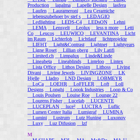
Production
lapalma
Lapelle Design
lasfera
Laufen
Laurameroni
Lea Ceramiche
lebenszubehoer by stef s
LEDAGIO
Ledlighting
LEDS-C4
LEDsON
Lehni
LEMA
Lensvelt
Leolux
less n more
Letti
Co
Leucos
LEUWICO
LEVANTINA
Licht
im Raum
Lichterloh
Lichtlauf
lichtprojekte
LIEHT
Light&Contrast
Lightnet
Lightyears
Ligne Roset
Lillian oberg
Lily Latifi
Limited.ch
Limpalux
Linde&Linde
Lineabeta
Lineablinds
Linteloo
Lintex
Lista Office
Lithos Design
Lithoss
Living
Divani
Living Jewels
LIVINGZONE
LK
Hjelle
Lladro
LND Design
LOBMEYR
LoCa
LOEHR
LoFFLER
Loft
Loll
Designs
Longhi
Loook Industries
Loop & Co
Louis Poulsen
Louise Roe
Lounge 22
Lourens Fisher
Lucelab
LUCENTE
LUCEPLAN
luce²
LUCTRA
Luflic
Lumen Center Italia
Lumigraf
LUMINA
Lumini
Lustrum
Lutz Huning
Luxonov
Luxy
Luz Difusion
lzf
M