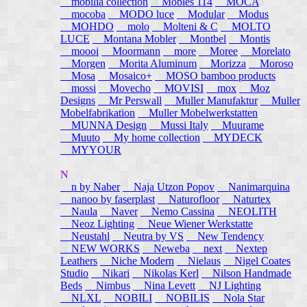
mobilia collection
Mobles 114
MOCA
mocoba
MODO luce
Modular
Modus
MOHDO
molo
Molteni & C
MOLTO
LUCE
Montana Mobler
Montbel
Montis
moooi
Moormann
more
Moree
Morelato
Morgen
Morita Aluminum
Morizza
Moroso
Mosa
Mosaico+
MOSO bamboo products
mossi
Movecho
MOVISI
mox
Moz
Designs
Mr Perswall
Muller Manufaktur
Muller
Mobelfabrikation
Muller Mobelwerkstatten
MUNNA Design
Mussi Italy
Muurame
Muuto
My home collection
MYDECK
MYYOUR
N
n by Naber
Naja Utzon Popov
Nanimarquina
nanoo by faserplast
Naturofloor
Naturtex
Naula
Naver
Nemo Cassina
NEOLITH
Neoz Lighting
Neue Wiener Werkstatte
Neustahl
Neutra by VS
New Tendency
NEW WORKS
Neweba
next
Nextep
Leathers
Niche Modern
Nielaus
Nigel Coates
Studio
Nikari
Nikolas Kerl
Nilson Handmade
Beds
Nimbus
Nina Levett
NJ Lighting
NLXL
NOBILI
NOBILIS
Nola Star