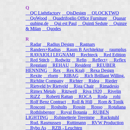
Q
QC Lightfactory
QisDesign
QLOCKTWO
QoWood
Quadrifoglio Office Furniture
Quasar
qubing.de
Qui est Paul
Quinti Sedute
Quinze
& Milan
Quodes
R
Radar
Radius Design
Ragnars
Randers+Radius
Raum B Architektur
raumplus
RAVAIOLI LEGNAMI
Rechteck
Red Edition
Red Stitch
Redwitz
Refin
Reflect+
Reflex
Reggiani
REHAU
Resident
REUBER
HENNING
Rex
Rex Kralj
Rexa Design
Rexite
rform
RIBAG
Rich Brilliant Willing.
Richlite Company
Richter
Ridea
Rieder
Rietveld by Rietveld
Riga Chair
Rimadesio
Rimex Metals
Ritzwell
Riva 1920
Rivelin
RiZZ
Roberti Rattan
ROCA
Roda
rohi
Rolf Benz Contract
Roll & Hill
Rom & Tonik
Rosconi
Roshults
Rossin
Rosso
Rotaliana
Rothlisberger
Royal Botania
RUBEN
LIGHTING
Rubinetterie Treemme
Ruckstuhl
Rud. Rasmussen
Ruttimann
RVW Production
Rybo As
RZB - Leuchten