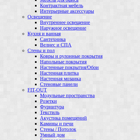
Контрактная мебель
Интерьерные аксессуары
Освещение
Внутреннее освещение
Наружное освещение
Кухня и ванная
Сантехника
Велнес и СПА
Стены и пол
Ковры и рулонные покрытия
Напольные покрытия
Настенные покрытия/Обои
Настенная плитка
Настенная мозаика
Стеновые панели
FIT-OUT
Модульные пространства
Розетки
Фурнитура
Текстиль
Акустика помещений
Камины и печи
Стены / Потолок
Умный дом