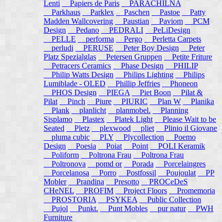
Lenti
Papiers de Paris
PARACHILNA
Parkhaus
Parklex
Paschen
Pastoe
Patty
Madden Wallcovering
Paustian
Paviom
PCM
Design
Pedano
PEDRALI
PeLiDesign
PELLE
performa
Pergo
Perletta Carpets
perludi
PERUSE
Peter Boy Design
Peter
Platz Spezialglas
Petersen Gruppen
Petite Friture
Petracers Ceramics
Phase Design
PHILIP
Philip Watts Design
Philips Lighting
Philips
Lumiblade - OLED
Phillip Jeffries
Phoneon
PHOS Design
PIEGA
Piet Boon
Pilat &
Pilat
Pinch
Piure
PIURIC
Plan W
Planika
Plank
planlicht
planmobel.
Planning
Sisplamo
Plastex
Platek Light
Please Wait to be
Seated
Pletz
plexwood
pliet
Plinio il Giovane
pluma cubic
PLY
Plycollection
Poemo
Design
Poesia
Poiat
Point
POLI Keramik
Poliform
Poltrona Frau
Poltrona Frau
Poltronova
pomd or
Porada
Porcelaingres
Porcelanosa
Porro
Postfossil
Poujoulat
PP
Mobler
Prandina
Presotto
PROCeDeS
CHeNEL
PROFIM
Project Floors
Promemoria
PROSTORIA
PSYKEA
Public Collection
Pujol
Punkt.
Punt Mobles
pur natur
PWH
Furniture