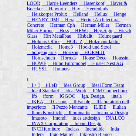
LOOR
Harrie Leenders
Hasenkopf
Haver &
Boecker
Haworth
Hay
Heerenhuis
Heizkorper Prolux
Helland
Hellux
Henge
HENRYTIMI
Hera
Hering Architectural
Concrete
Herman Cph
Herman Miller
Herman
Miller Europe
Hess
HEWI
Hey-Sign
Hirsch
Glass
Hirt Metallbau
Hisbalit
Holmegaard
Holmris Office
HOLTZ
Holzmanufaktur
Holzmedia
Home3
Hookl und Stool
horgenglarus
Horizon
HORM.IT
Hornschuch
Horreds
House Deco
Houssini
HOWE
Hund Buromobel
Husler Nest AG
HUSSL
Huttners
I
I + I
i-LeD
Idea Group
Ideal Form Team
Ideal Standard
Ideal Work
IDM Coupechoux
Ifo
iform
IGGOO
Ign. Design.
iittala
IKEA
Il Casone
Il Fanale
Il laboratorio dell
imperfetto
Il Pezzo Mancante
ILIDE
Illulian
Illum Kunstlicht
Illuminartis
Imamura Design
Imasoto
Imondi
in.es artdesign
INALCO
INAX Corporation
Inbani Design
INCHfurniture
Inclass
Incradible
Inda
Indera
Ingo Maurer
Inkiostro Bianco