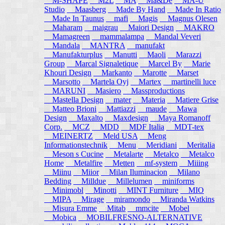
M-SHAPE
M2L
MA
Ma&De
MA-U
Studio
Maasberg
Made By Hand
Made In Ratio
Made In Taunus
mafi
Magis
Magnus Olesen
Maharam
maigrau
Maiori Design
MAKRO
Mamagreen
mammalampa
Mandal Veveri
Mandala
MANTRA
manufakt
Manufakturplus
Manutti
Maoli
Marazzi
Group
Marcal Signaletique
Marcel By
Marie
Khouri Design
Markanto
Marotte
Marset
Marsotto
Martela Oyj
Martex
martinelli luce
MARUNI
Masiero
Massproductions
Mastella Design
mater
Materia
Matiere Grise
Matteo Brioni
Mattiazzi
maude
Mawa
Design
Maxalto
Maxdesign
Maya Romanoff
Corp.
MCZ
MDD
MDF Italia
MDT-tex
MEINERTZ
Meld USA
Meng
Informationstechnik
Menu
Meridiani
Meritalia
Meson s Cucine
Metalarte
Metalco
Metalco
Home
Metalfire
Metten
mf-system
Miiing
Miinu
Miior
Milan Iluminacion
Milano
Bedding
Milldue
Millelumen
miniforms
Minimobl
Minotti
MINT Furniture
MIO
MIPA
Mirage
miramondo
Miranda Watkins
Misura Emme
Mitab
mmcite
Mobel
Mobica
MOBILFRESNO-ALTERNATIVE