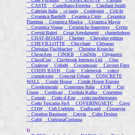
Case Furniture
CASSECROUTE
Cassina
CASTE
Castelhano-Ferreira
Catellani Smith
Cattelan Italia
cc-tapis
Ceadesign
Ceil-In
Ceramica Bardelli
Ceramica Cielo
Ceramica
Flaminia
Ceramica Magica
Ceramica Mayor
Ceramica Vogue
Ceramiche Supergres
Cerim
Cerruti Baleri
Cesar Arredamenti
chameledeon
CHAT-BOARD
Cherner
Chevalier edition
CHEVILLOTTE
Chiccham
Chivasso
Christian Fischbacher
Christine Kroncke
ChronArte
CINIER
CiniNils
Citygarten
ClassiCon
Claybrook Interiors Ltd.
Clou
Coalesse
Cobalti
Cocomosaic
Cocoon Fires
CODIS BATH
Cole
Colebrook
colect
complexma
Concept Urbain
CONCRETE
WALL
Conde House
Conde House Europe
Conglomerate
Contempo Italia
COR
Cor
Unum
Cordivari
Cordula Kafka
Cosentino
Cosmic
Cotto d-Este
cotto mediterraneo
Cotto Tuscania SpA
COVERINGSETC
Covo
COW
Cph Lighting
Craftwand
Crassevig
Creation Baumann
Crevin
Cube Design
Cubit
CuriousaCuriousa
D