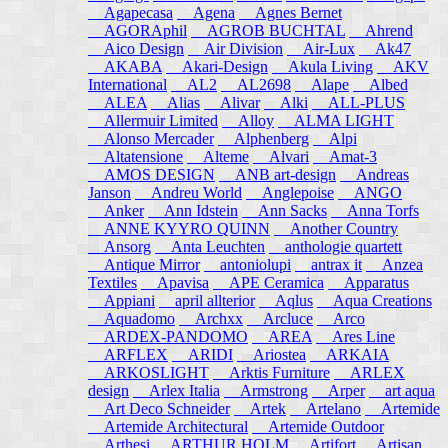
Agapecasa
Agena
Agnes Bernet
AGORAphil
AGROB BUCHTAL
Ahrend
Aico Design
Air Division
Air-Lux
Ak47
AKABA
Akari-Design
Akula Living
AKV
International
AL2
AL2698
Alape
Albed
ALEA
Alias
Alivar
Alki
ALL-PLUS
Allermuir Limited
Alloy
ALMA LIGHT
Alonso Mercader
Alphenberg
Alpi
Altatensione
Alteme
Alvari
Amat-3
AMOS DESIGN
ANB art-design
Andreas
Janson
Andreu World
Anglepoise
ANGO
Anker
Ann Idstein
Ann Sacks
Anna Torfs
ANNE KYYRO QUINN
Another Country
Ansorg
Anta Leuchten
anthologie quartett
Antique Mirror
antoniolupi
antrax it
Anzea
Textiles
Apavisa
APE Ceramica
Apparatus
Appiani
april allterior
Aqlus
Aqua Creations
Aquadomo
Archxx
Arcluce
Arco
ARDEX-PANDOMO
AREA
Ares Line
ARFLEX
ARIDI
Ariostea
ARKAIA
ARKOSLIGHT
Arktis Furniture
ARLEX
design
Arlex Italia
Armstrong
Arper
art aqua
Art Deco Schneider
Artek
Artelano
Artemide
Artemide Architectural
Artemide Outdoor
Arthesi
ARTHUR HOLM
Artifort
Artisan