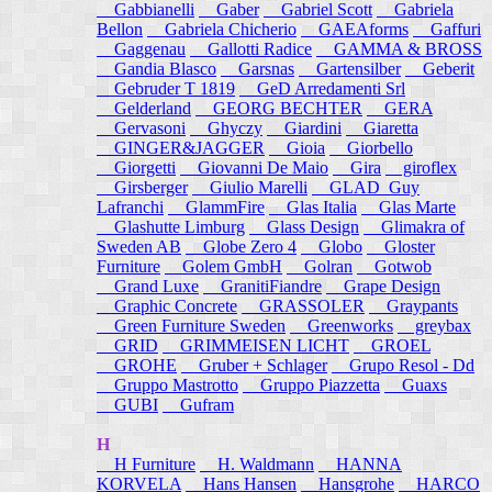
Gabbianelli
Gaber
Gabriel Scott
Gabriela
Bellon
Gabriela Chicherio
GAEAforms
Gaffuri
Gaggenau
Gallotti Radice
GAMMA & BROSS
Gandia Blasco
Garsnas
Gartensilber
Geberit
Gebruder T 1819
GeD Arredamenti Srl
Gelderland
GEORG BECHTER
GERA
Gervasoni
Ghyczy
Giardini
Giaretta
GINGER&JAGGER
Gioia
Giorbello
Giorgetti
Giovanni De Maio
Gira
giroflex
Girsberger
Giulio Marelli
GLAD_Guy
Lafranchi
GlammFire
Glas Italia
Glas Marte
Glashutte Limburg
Glass Design
Glimakra of
Sweden AB
Globe Zero 4
Globo
Gloster
Furniture
Golem GmbH
Golran
Gotwob
Grand Luxe
GranitiFiandre
Grape Design
Graphic Concrete
GRASSOLER
Graypants
Green Furniture Sweden
Greenworks
greybax
GRID
GRIMMEISEN LICHT
GROEL
GROHE
Gruber + Schlager
Grupo Resol - Dd
Gruppo Mastrotto
Gruppo Piazzetta
Guaxs
GUBI
Gufram
H
H Furniture
H. Waldmann
HANNA
KORVELA
Hans Hansen
Hansgrohe
HARCO