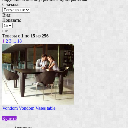
Сначала:
Вид:
Показать:
шт.
Товары с
1
по
15
из
256
1
2
3
...
18
Vondom Vondom Vases table
Купить