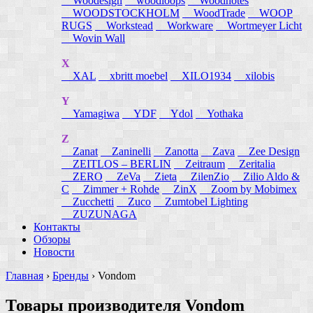
Woodesign
woodloops
Woodnotes
WOODSTOCKHOLM
WoodTrade
WOOP
RUGS
Workstead
Workware
Wortmeyer Licht
Wovin Wall
X
XAL
xbritt moebel
XILO1934
xilobis
Y
Yamagiwa
YDF
Ydol
Yothaka
Z
Zanat
Zaninelli
Zanotta
Zava
Zee Design
ZEITLOS – BERLIN
Zeitraum
Zeritalia
ZERO
ZeVa
Zieta
ZilenZio
Zilio Aldo &
C
Zimmer + Rohde
ZinX
Zoom by Mobimex
Zucchetti
Zuco
Zumtobel Lighting
ZUZUNAGA
Контакты
Обзоры
Новости
Главная
›
Бренды
›
Vondom
Товары производителя Vondom