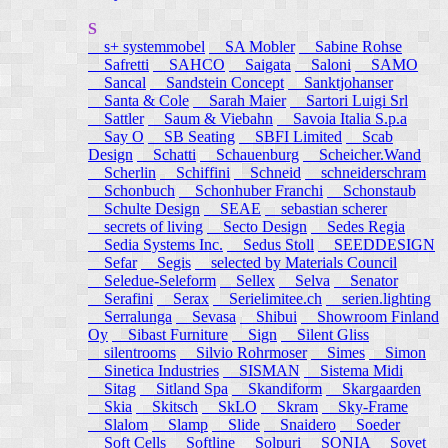
S
s+ systemmobel
SA Mobler
Sabine Rohse
Safretti
SAHCO
Saigata
Saloni
SAMO
Sancal
Sandstein Concept
Sanktjohanser
Santa & Cole
Sarah Maier
Sartori Luigi Srl
Sattler
Saum & Viebahn
Savoia Italia S.p.a
Say O
SB Seating
SBFI Limited
Scab
Design
Schatti
Schauenburg
Scheicher.Wand
Scherlin
Schiffini
Schneid
schneiderschram
Schonbuch
Schonhuber Franchi
Schonstaub
Schulte Design
SEAE
sebastian scherer
secrets of living
Secto Design
Sedes Regia
Sedia Systems Inc.
Sedus Stoll
SEEDDESIGN
Sefar
Segis
selected by Materials Council
Seledue-Seleform
Sellex
Selva
Senator
Serafini
Serax
Serielimitee.ch
serien.lighting
Serralunga
Sevasa
Shibui
Showroom Finland
Oy
Sibast Furniture
Sign
Silent Gliss
silentrooms
Silvio Rohrmoser
Simes
Simon
Sinetica Industries
SISMAN
Sistema Midi
Sitag
Sitland Spa
Skandiform
Skargaarden
Skia
Skitsch
SkLO
Skram
Sky-Frame
Slalom
Slamp
Slide
Snaidero
Soeder
Soft Cells
Softline
Solpuri
SONIA
Sovet