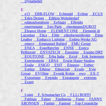
Dynamobel
E
e15
EBB-FLOW
Echtstahl
Eclisse
ECUS
Eden Design
Edition Wohnbedarf
editionformform
EeStairs
Effegibi
eggersmann
Ego Paris
eigenmannDUROT
Eleanor Home
ELEMENT ONE
Elementi di
Luceplan
Elica
Elitis
ellenbergerdesign
Elmo
Leather
Embacco Lighting
Embru-Werke AG
emeco
Emmanuel Babled
EMU Group
ENEA
Engelbrechts
ENNE
Enrico
Pellizzoni
ENVATECH
Eponimo
Equipo DRT
EQUITONE
Erba Italia
Ercol
Erik Jorgensen
Ernestomeda
ERSA
Erwin Hauer Studios
Esaila
ESIGO
ESIT
Espasso
Esthec
Estiluz
Ethimo
Ethnicraft
Evado
Evie
Group
EVOline
Evonik Rohm
ewo
EX-T
Expormim
Extendo
Extratapete
extremis
Ezarri
F
f-sign
F. Schumacher Co
F.LLi BOFFI
Fabbian
Falper
Fambuena
Famo
FANNY
ARONSEN
Fantini
Fantoni
Fap Ceramiche