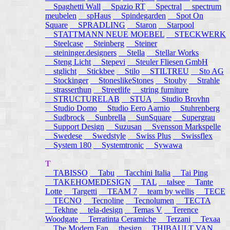
Spaghetti Wall
Spazio RT
Spectral
spectrum
meubelen
spHaus
Spindegarden
Spot On
Square
SPRADLING
Staron
Starpool
STATTMANN NEUE MOEBEL
STECKWERK
Steelcase
Steinberg
Steiner
steininger.designers
Stella
Stellar Works
Steng Licht
Stepevi
Steuler Fliesen GmbH
stglicht
Stickbee
Stilo
STILTREU
Sto AG
Stockinger
StoneslikeStones
Stouby
Strahle
strasserthun
Streetlife
string furniture
STRUCTURELAB
STUA
Studio Brovhn
Studio Domo
Studio Eero Aarnio
Stuhrenberg
Sudbrock
Sunbrella
SunSquare
Supergrau
Support Design
Suzusan
Svensson Markspelle
Swedese
Swedstyle
Swiss Plus
Swissflex
System 180
Systemtronic
Sywawa
T
TABISSO
Tabu
Tacchini Italia
Tai Ping
TAKEHOMEDESIGN
TAL
talsee
Tante
Lotte
Targetti
TEAM 7
team by wellis
TECE
TECNO
Tecnoline
Tecnolumen
TECTA
Tekhne
tela-design
Temas V
Terence
Woodgate
Terratinta Ceramiche
Terzani
Texaa
The Modern Fan
thesign
THIBAULT VAN