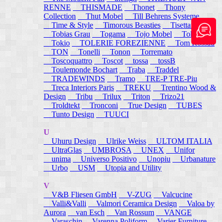
RENNE
THISMADE
Thonet
Thony
Collection
Thut Mobel
Till Behrens Systeme
Time & Style
Timorous Beasties
Tisettanta
Tobias Grau
Togama
Tojo Mobel
Token
Tokio
TOLERIE FOREZIENNE
Tom Rossau
TON
Tonelli
Tonon
Torremato
Toscoquattro
Toscot
tossa
tossB
Toulemonde Bochart
Traba
Traddel
TRADEWINDS
Tramo
TRE-P TRE-Piu
Treca Interiors Paris
TREKU
Trentino Wood &
Design
Tribu
Trilux
Triton
Trizo21
Troldtekt
Tronconi
True Design
TUBES
Tunto Design
TUUCI
U
Uhuru Design
Ulrike Weiss
ULTOM ITALIA
UltraGlas
UMBROSA
UNEX
Unifor
unima
Universo Positivo
Unopiu
Urbanature
Urbo
USM
Utopia and Utility
V
V&B Fliesen GmbH
V-ZUG
Valcucine
Valli&Valli
Valmori Ceramica Design
Valoa by
Aurora
van Esch
Van Rossum
VANGE
Varaschin
Varenna Poliform
Varier Furniture