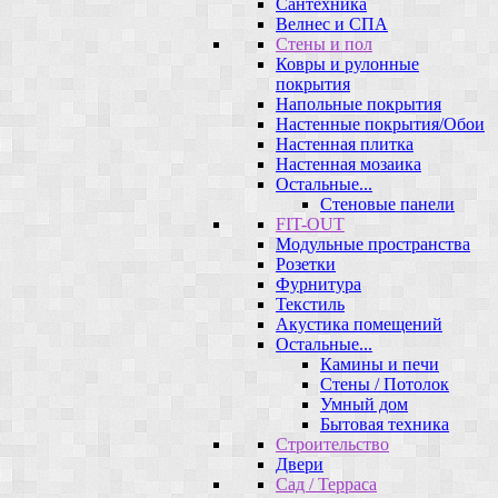
Сантехника
Велнес и СПА
Стены и пол
Ковры и рулонные
покрытия
Напольные покрытия
Настенные покрытия/Обои
Настенная плитка
Настенная мозаика
Остальные...
Стеновые панели
FIT-OUT
Модульные пространства
Розетки
Фурнитура
Текстиль
Акустика помещений
Остальные...
Камины и печи
Стены / Потолок
Умный дом
Бытовая техника
Строительство
Двери
Сад / Терраса