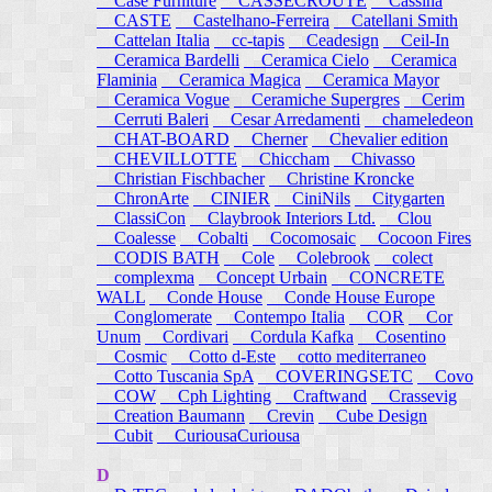
Case Furniture
CASSECROUTE
Cassina
CASTE
Castelhano-Ferreira
Catellani Smith
Cattelan Italia
cc-tapis
Ceadesign
Ceil-In
Ceramica Bardelli
Ceramica Cielo
Ceramica
Flaminia
Ceramica Magica
Ceramica Mayor
Ceramica Vogue
Ceramiche Supergres
Cerim
Cerruti Baleri
Cesar Arredamenti
chameledeon
CHAT-BOARD
Cherner
Chevalier edition
CHEVILLOTTE
Chiccham
Chivasso
Christian Fischbacher
Christine Kroncke
ChronArte
CINIER
CiniNils
Citygarten
ClassiCon
Claybrook Interiors Ltd.
Clou
Coalesse
Cobalti
Cocomosaic
Cocoon Fires
CODIS BATH
Cole
Colebrook
colect
complexma
Concept Urbain
CONCRETE
WALL
Conde House
Conde House Europe
Conglomerate
Contempo Italia
COR
Cor
Unum
Cordivari
Cordula Kafka
Cosentino
Cosmic
Cotto d-Este
cotto mediterraneo
Cotto Tuscania SpA
COVERINGSETC
Covo
COW
Cph Lighting
Craftwand
Crassevig
Creation Baumann
Crevin
Cube Design
Cubit
CuriousaCuriousa
D