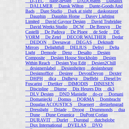
D-TEC
dade-design
DADObaths
Daisalux
DALLMER
Dansk Wilton
Dante-Goods And
Bads
Dare Studio
Dark at night
daskonzept
Dauphin
Dauphin Home
Davey Lighting
Limited
David Gaynor Design
David Trubridge
David Weeks Studio
DCW
De Breuyn
De
Castelli
De Padova
De Ploeg
de Sede
DE
VORM
De Zetel
DECOR WALTHER
Dedar
DEDON
Deesawat
DEGAS
Deknudt
Mirrors
Delightfull
DELIUS
Delivi
Delta
Light
Demode
Denz
Desalto
Design
Composite
Design House Stockholm
Design
Within Reach
Design You Edit
Design2Chill
designerslabel
Designheiten
designheure
Designoffice
Desiree
DevonDevon
Dexter
DHPH
dica
Didheya
Dieffebi
Diesel by
Foscarini
Dietiker
DIMODIS
DINESEN
Discipline
Diurne
Dix Heures Dix
dk3
DLV Design
DND Maniglie
do-ce
Domani
Domaniecki
Domus
DORMA
Dornbracht
Douglas ACOUSTICS
Draenert
dreizehngrad
Dresslight
Driade
Droog
Drummonds
dua
Dune
Dune Ceramica
DuPont Corian
DURAVIT
Durlet
Duropal
dutchglobe
Dux International
DVELAS
DVO