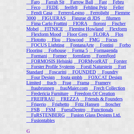
Faro
Farrah Sit
Farrow Ball
Fast
Febru
Feco
FEDE
feelfelt
Fehling Peiz
Feller
Fendi Casa
FerreroLegno
Ferrolight
Fiemme
3000
FIGUERAS
Figurae di JDS
filumen
Fima Carlo Frattini
FIORA
fioroni
Fischer
Mobel
FITNICE
Fleming Howland
Flexform
Flexform Mood
Floor Gres
FLORA
Flos
Flototto
Flou
Flowood
FMG
Focus
FOCUS Lighting
FontanaArte
Fontini
Forbo
Flooring
Forhouse
Forma 5
Formagenda
Formani
Former
formfarm
Formfjord
FORMOSIS Helsinki
FORMvorRAT
Forster
Forster Profile Systems
Forstl Naturstein
Fort
Standard
Foscarini
FOUNDED
Foundry
Four Design
fouta gmbh
FOXCAT Design
Limited
frach
Frag
Frama
Framery
fraubrunnen
frauMaier.com
Frech Collection
Fredericia Furniture
Freedom Of Creation
FREIFRAU
FREZZA
Friends & Founders
Frigerio
Frighetto
Fritz Hansen
froscher
FSB
FSM
FueraDentro
Functionals
FuRSTENBERG
Fusion Glass Designs Ltd.
Fusiontables
G