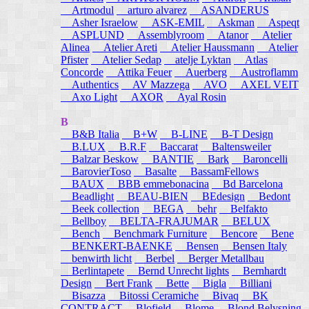
Artmodul
arturo alvarez
ASANDERUS
Asher Israelow
ASK-EMIL
Askman
Aspeqt
ASPLUND
Assemblyroom
Atanor
Atelier
Alinea
Atelier Areti
Atelier Haussmann
Atelier
Pfister
Atelier Sedap
atelje Lyktan
Atlas
Concorde
Attika Feuer
Auerberg
Austroflamm
Authentics
AV Mazzega
AVO
AXEL VEIT
Axo Light
AXOR
Ayal Rosin
B
B&B Italia
B+W
B-LINE
B-T Design
B.LUX
B.R.F
Baccarat
Baltensweiler
Balzar Beskow
BANTIE
Bark
Baroncelli
BarovierToso
Basalte
BassamFellows
BAUX
BBB emmebonacina
Bd Barcelona
Beadlight
BEAU-BIEN
BEdesign
Bedont
Beek collection
BEGA
behr
Belfakto
Bellboy
BELTA-FRAJUMAR
BELUX
Bench
Benchmark Furniture
Bencore
Bene
BENKERT-BAENKE
Bensen
Bensen Italy
benwirth licht
Berbel
Berger Metallbau
Berlintapete
Bernd Unrecht lights
Bernhardt
Design
Bert Frank
Bette
Bigla
Billiani
Bisazza
Bitossi Ceramiche
Bivaq
BK
CONTRACT
Blofield
Blome
Blond Belysning