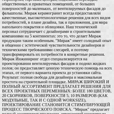
общественных и приватных помещений, от больших
поверхностей до маленьких, от вентилируемых фасадов до
фальшполы. Мираж керамогранит всегда предоставляли
качественные, высокотехнологичные решения для всех видов
потребностей, в плане дизайна, так и приложения, для мира
напольного покрытия и облицовки. Наш технический
персонал сотрудничает с дизайнерами и строительными
компаниями на 5 континентах: это то, что делает Мираж
продукции таким особенным. "Мираж" имеет солидный опыт
в общении с эстетической чувствительности дизайнеров и
техническими требованиями слесарей, и поэтому
трансформировать их потребности в конкретные решения.
Мираж Инжиниринг отдел специализируется на
проектировании вентилируемых фасадов и поднял жидких
полов; он предоставляет ценную техническую помощь на всех
этапах, от первого варианта проекта до установки сайта.
Результат: полная свобода для дизайнера и максимальная
простота на строительной площадке. МИРАЖ ШИРОКИЙ И
ПОЛНЫЙ АССОРТИМЕНТ ПРЕДЛАГАЕТ РЕШЕНИЯ ДЛЯ
ВСЕХ ПРОЕКТНЫХ ПЕРЕМЕННЫХ: БОЛЕЕ 180 ЦВЕТОВ,
20 СБОРНИКОВ, ПОВЕРХНОСТИ 5, 10 РАЗМЕРОВ (КАК
МОДУЛЬНЫЕ, ТАК И С ОДНОЙ WORKSIZE),
ПРОЕКТИРОВАНИЕ СТАНОВИТСЯ СТИМУЛИРУЮЩЕЙ
ПРОЦЕСС ТВОРЧЕСКОГО ПОИСКА. "Мираж" предлагает
полный ассортимент продукции, отвечающий конкретным