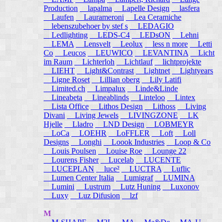
Production
lapalma
Lapelle Design
lasfera
Laufen
Laurameroni
Lea Ceramiche
lebenszubehoer by stef s
LEDAGIO
Ledlighting
LEDS-C4
LEDsON
Lehni
LEMA
Lensvelt
Leolux
less n more
Letti
Co
Leucos
LEUWICO
LEVANTINA
Licht
im Raum
Lichterloh
Lichtlauf
lichtprojekte
LIEHT
Light&Contrast
Lightnet
Lightyears
Ligne Roset
Lillian oberg
Lily Latifi
Limited.ch
Limpalux
Linde&Linde
Lineabeta
Lineablinds
Linteloo
Lintex
Lista Office
Lithos Design
Lithoss
Living
Divani
Living Jewels
LIVINGZONE
LK
Hjelle
Lladro
LND Design
LOBMEYR
LoCa
LOEHR
LoFFLER
Loft
Loll
Designs
Longhi
Loook Industries
Loop & Co
Louis Poulsen
Louise Roe
Lounge 22
Lourens Fisher
Lucelab
LUCENTE
LUCEPLAN
luce²
LUCTRA
Luflic
Lumen Center Italia
Lumigraf
LUMINA
Lumini
Lustrum
Lutz Huning
Luxonov
Luxy
Luz Difusion
lzf
M