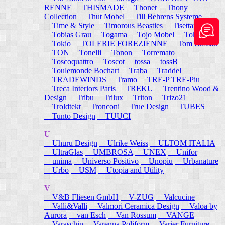
RENNE
THISMADE
Thonet
Thony
Collection
Thut Mobel
Till Behrens Systeme
Time & Style
Timorous Beasties
Tisettanta
Tobias Grau
Togama
Tojo Mobel
Token
Tokio
TOLERIE FOREZIENNE
Tom Rossau
TON
Tonelli
Tonon
Torremato
Toscoquattro
Toscot
tossa
tossB
Toulemonde Bochart
Traba
Traddel
TRADEWINDS
Tramo
TRE-P TRE-Piu
Treca Interiors Paris
TREKU
Trentino Wood &
Design
Tribu
Trilux
Triton
Trizo21
Troldtekt
Tronconi
True Design
TUBES
Tunto Design
TUUCI
U
Uhuru Design
Ulrike Weiss
ULTOM ITALIA
UltraGlas
UMBROSA
UNEX
Unifor
unima
Universo Positivo
Unopiu
Urbanature
Urbo
USM
Utopia and Utility
V
V&B Fliesen GmbH
V-ZUG
Valcucine
Valli&Valli
Valmori Ceramica Design
Valoa by
Aurora
van Esch
Van Rossum
VANGE
Varaschin
Varenna Poliform
Varier Furniture