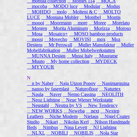
mobilia collection
Mobles 114
MOCA
mocoba
MODO luce
Modular
Modus
MOHDO
molo
Molteni & C
MOLTO
LUCE
Montana Mobler
Montbel
Montis
moooi
Moormann
more
Moree
Morelato
Morgen
Morita Aluminum
Morizza
Moroso
Mosa
Mosaico+
MOSO bamboo products
mossi
Movecho
MOVISI
mox
Moz
Designs
Mr Perswall
Muller Manufaktur
Muller
Mobelfabrikation
Muller Mobelwerkstatten
MUNNA Design
Mussi Italy
Muurame
Muuto
My home collection
MYDECK
MYYOUR
N
n by Naber
Naja Utzon Popov
Nanimarquina
nanoo by faserplast
Naturofloor
Naturtex
Naula
Naver
Nemo Cassina
NEOLITH
Neoz Lighting
Neue Wiener Werkstatte
Neustahl
Neutra by VS
New Tendency
NEW WORKS
Neweba
next
Nextep
Leathers
Niche Modern
Nielaus
Nigel Coates
Studio
Nikari
Nikolas Kerl
Nilson Handmade
Beds
Nimbus
Nina Levett
NJ Lighting
NLXL
NOBILI
NOBILIS
Nola Star