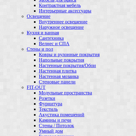
Контрактная мебель
Интерьерные аксессуары
Освещение
Внутреннее освещение
Наружное освещение
Кухня и ванная
Сантехника
Велнес и СПА
Стены и пол
Ковры и рулонные покрытия
Напольные покрытия
Настенные покрытия/Обои
Настенная плитка
Настенная мозаика
Стеновые панели
FIT-OUT
Модульные пространства
Розетки
Фурнитура
Текстиль
Акустика помещений
Камины и печи
Стены / Потолок
Умный дом