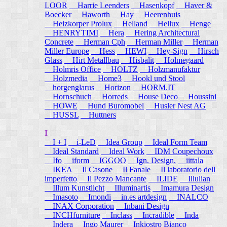
LOOR
Harrie Leenders
Hasenkopf
Haver &
Boecker
Haworth
Hay
Heerenhuis
Heizkorper Prolux
Helland
Hellux
Henge
HENRYTIMI
Hera
Hering Architectural
Concrete
Herman Cph
Herman Miller
Herman
Miller Europe
Hess
HEWI
Hey-Sign
Hirsch
Glass
Hirt Metallbau
Hisbalit
Holmegaard
Holmris Office
HOLTZ
Holzmanufaktur
Holzmedia
Home3
Hookl und Stool
horgenglarus
Horizon
HORM.IT
Hornschuch
Horreds
House Deco
Houssini
HOWE
Hund Buromobel
Husler Nest AG
HUSSL
Huttners
I
I + I
i-LeD
Idea Group
Ideal Form Team
Ideal Standard
Ideal Work
IDM Coupechoux
Ifo
iform
IGGOO
Ign. Design.
iittala
IKEA
Il Casone
Il Fanale
Il laboratorio dell
imperfetto
Il Pezzo Mancante
ILIDE
Illulian
Illum Kunstlicht
Illuminartis
Imamura Design
Imasoto
Imondi
in.es artdesign
INALCO
INAX Corporation
Inbani Design
INCHfurniture
Inclass
Incradible
Inda
Indera
Ingo Maurer
Inkiostro Bianco