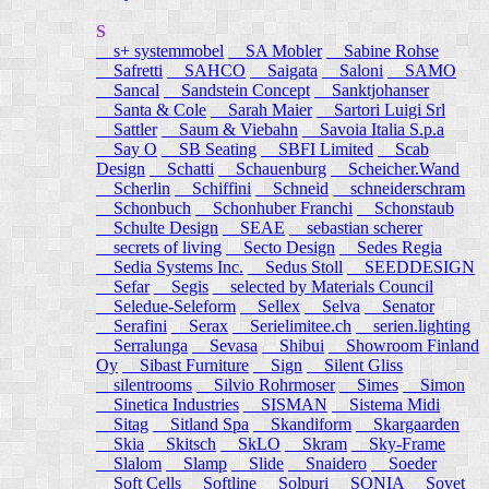
S
s+ systemmobel
SA Mobler
Sabine Rohse
Safretti
SAHCO
Saigata
Saloni
SAMO
Sancal
Sandstein Concept
Sanktjohanser
Santa & Cole
Sarah Maier
Sartori Luigi Srl
Sattler
Saum & Viebahn
Savoia Italia S.p.a
Say O
SB Seating
SBFI Limited
Scab
Design
Schatti
Schauenburg
Scheicher.Wand
Scherlin
Schiffini
Schneid
schneiderschram
Schonbuch
Schonhuber Franchi
Schonstaub
Schulte Design
SEAE
sebastian scherer
secrets of living
Secto Design
Sedes Regia
Sedia Systems Inc.
Sedus Stoll
SEEDDESIGN
Sefar
Segis
selected by Materials Council
Seledue-Seleform
Sellex
Selva
Senator
Serafini
Serax
Serielimitee.ch
serien.lighting
Serralunga
Sevasa
Shibui
Showroom Finland
Oy
Sibast Furniture
Sign
Silent Gliss
silentrooms
Silvio Rohrmoser
Simes
Simon
Sinetica Industries
SISMAN
Sistema Midi
Sitag
Sitland Spa
Skandiform
Skargaarden
Skia
Skitsch
SkLO
Skram
Sky-Frame
Slalom
Slamp
Slide
Snaidero
Soeder
Soft Cells
Softline
Solpuri
SONIA
Sovet