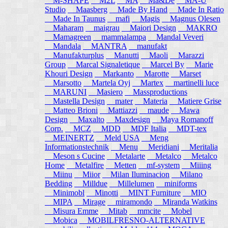
M-SHAPE
M2L
MA
Ma&De
MA-U
Studio
Maasberg
Made By Hand
Made In Ratio
Made In Taunus
mafi
Magis
Magnus Olesen
Maharam
maigrau
Maiori Design
MAKRO
Mamagreen
mammalampa
Mandal Veveri
Mandala
MANTRA
manufakt
Manufakturplus
Manutti
Maoli
Marazzi
Group
Marcal Signaletique
Marcel By
Marie
Khouri Design
Markanto
Marotte
Marset
Marsotto
Martela Oyj
Martex
martinelli luce
MARUNI
Masiero
Massproductions
Mastella Design
mater
Materia
Matiere Grise
Matteo Brioni
Mattiazzi
maude
Mawa
Design
Maxalto
Maxdesign
Maya Romanoff
Corp.
MCZ
MDD
MDF Italia
MDT-tex
MEINERTZ
Meld USA
Meng
Informationstechnik
Menu
Meridiani
Meritalia
Meson s Cucine
Metalarte
Metalco
Metalco
Home
Metalfire
Metten
mf-system
Miiing
Miinu
Miior
Milan Iluminacion
Milano
Bedding
Milldue
Millelumen
miniforms
Minimobl
Minotti
MINT Furniture
MIO
MIPA
Mirage
miramondo
Miranda Watkins
Misura Emme
Mitab
mmcite
Mobel
Mobica
MOBILFRESNO-ALTERNATIVE