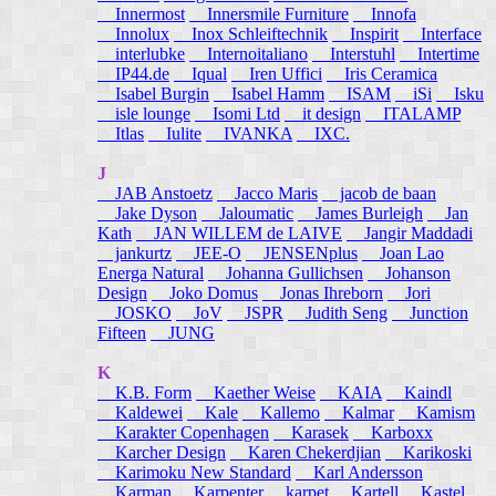
Innermost
Innersmile Furniture
Innofa
Innolux
Inox Schleiftechnik
Inspirit
Interface
interlubke
Internoitaliano
Interstuhl
Intertime
IP44.de
Iqual
Iren Uffici
Iris Ceramica
Isabel Burgin
Isabel Hamm
ISAM
iSi
Isku
isle lounge
Isomi Ltd
it design
ITALAMP
Itlas
Iulite
IVANKA
IXC.
J
JAB Anstoetz
Jacco Maris
jacob de baan
Jake Dyson
Jaloumatic
James Burleigh
Jan
Kath
JAN WILLEM de LAIVE
Jangir Maddadi
jankurtz
JEE-O
JENSENplus
Joan Lao
Energa Natural
Johanna Gullichsen
Johanson
Design
Joko Domus
Jonas Ihreborn
Jori
JOSKO
JoV
JSPR
Judith Seng
Junction
Fifteen
JUNG
K
K.B. Form
Kaether Weise
KAIA
Kaindl
Kaldewei
Kale
Kallemo
Kalmar
Kamism
Karakter Copenhagen
Karasek
Karboxx
Karcher Design
Karen Chekerdjian
Karikoski
Karimoku New Standard
Karl Andersson
Karman
Karpenter
karpet
Kartell
Kastel