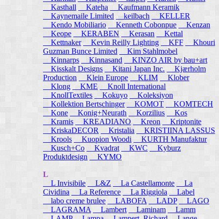
Kasthall
Kateha
Kaufmann Keramik
Kaynemaile Limited
keilbach
KELLER
Kendo Mobiliario
Kenneth Cobonpue
Kenzan
Keope
KERABEN
Kerasan
Kettal
Kettnaker
Kevin Reilly Lighting
KFF
Khouri
Guzman Bunce Limited
Kim Stahlmobel
Kinnarps
Kinnasand
KINZO AIR by bau+art
Kisskalt Designs
Kitani Japan Inc.
Kjærholm
Production
Klein Europe
KLIM
Klober
Klong
KME
Knoll International
KnollTextiles
Kokuyo
Koleksiyon
Kollektion Bertschinger
KOMOT
KOMTECH
Kone
Konig+Neurath
Korzilius
Kos
Kramis
KREADIANO
Kreon
Kriptonite
KriskaDECOR
Kristalia
KRISTIINA LASSUS
Krools
Kuopion Woodi
KURTH Manufaktur
Kusch+Co
Kvadrat
KWC
Kyburz
Produktdesign
KYMO
L
L Invisibile
L&Z
La Castellamonte
La
Cividina
La Reference
La Riggiola
Label
labo creme brulee
LABOFA
LADP
LAGO
LAGRAMA
Lambert
Laminam
Lamm
LAMP
Lampa
Lampert, Richard
Lange