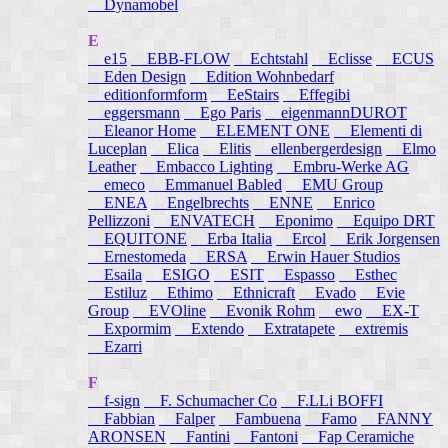
Dynamobel
E
e15
EBB-FLOW
Echtstahl
Eclisse
ECUS
Eden Design
Edition Wohnbedarf
editionformform
EeStairs
Effegibi
eggersmann
Ego Paris
eigenmannDUROT
Eleanor Home
ELEMENT ONE
Elementi di
Luceplan
Elica
Elitis
ellenbergerdesign
Elmo
Leather
Embacco Lighting
Embru-Werke AG
emeco
Emmanuel Babled
EMU Group
ENEA
Engelbrechts
ENNE
Enrico
Pellizzoni
ENVATECH
Eponimo
Equipo DRT
EQUITONE
Erba Italia
Ercol
Erik Jorgensen
Ernestomeda
ERSA
Erwin Hauer Studios
Esaila
ESIGO
ESIT
Espasso
Esthec
Estiluz
Ethimo
Ethnicraft
Evado
Evie
Group
EVOline
Evonik Rohm
ewo
EX-T
Expormim
Extendo
Extratapete
extremis
Ezarri
F
f-sign
F. Schumacher Co
F.LLi BOFFI
Fabbian
Falper
Fambuena
Famo
FANNY
ARONSEN
Fantini
Fantoni
Fap Ceramiche