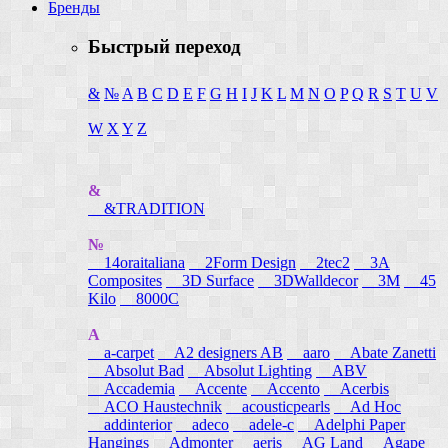
Бренды
Быстрый переход
&
№
A
B
C
D
E
F
G
H
I
J
K
L
M
N
O
P
Q
R
S
T
U
V
W
X
Y
Z
&
&TRADITION
№
14oraitaliana
2Form Design
2tec2
3A
Composites
3D Surface
3DWalldecor
3M
45
Kilo
8000C
A
a-carpet
A2 designers AB
aaro
Abate Zanetti
Absolut Bad
Absolut Lighting
ABV
Accademia
Accente
Accento
Acerbis
ACO Haustechnik
acousticpearls
Ad Hoc
addinterior
adeco
adele-c
Adelphi Paper
Hangings
Admonter
aeris
AG Land
Agape