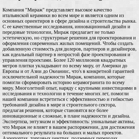
Компания "Мираж" представляет высокое качество
итальянской керамики во всем мире и является одним из
основных ориентиров в сфере дизайна и строительства рынка.
С ее качественные исследования, инновационный дизайн и
передовые технологии, Мираж предлагает не только
эстетическую, но структурные решения для проектирования и
оформления современных жилых помещений. Чтобы создать
добавленную стоимость для дилеров, партнеров и дизайнеров,
как идеальный партнер в непростой фазе проектирования и
управления проектами. Более 120 миллионов квадратных
метров плитки укладывают по всему миру, от Америки до
Европы и от Азии до Океании:, что's в конкретной гарантией
исключительной надежности Мираж, компании, которые
помогли сформировать историю керамогранита по всему
миру. Многолетний опыт, наряду с крупными инвестициями в
исследования и технологии в течение многих лет, помогли
нашей компании встретиться с эффективностью и гибкостью
требований дизайна в мире и строительного сектора,
предлагая решения, которые становятся все более
инновационные и сложные, в плане надежности и дизайна.
Экспертиза, энтузиазм и эффективность: уникальные активы,
что Мираж не влияет в вашем распоряжении, для достижения
оптимального результата на больших и малых проектов.
Аэропортах, торговых центрах, подземных переходах,