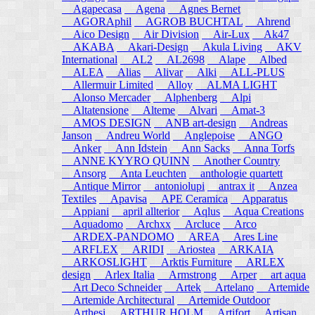
Agapecasa
Agena
Agnes Bernet
AGORAphil
AGROB BUCHTAL
Ahrend
Aico Design
Air Division
Air-Lux
Ak47
AKABA
Akari-Design
Akula Living
AKV
International
AL2
AL2698
Alape
Albed
ALEA
Alias
Alivar
Alki
ALL-PLUS
Allermuir Limited
Alloy
ALMA LIGHT
Alonso Mercader
Alphenberg
Alpi
Altatensione
Alteme
Alvari
Amat-3
AMOS DESIGN
ANB art-design
Andreas
Janson
Andreu World
Anglepoise
ANGO
Anker
Ann Idstein
Ann Sacks
Anna Torfs
ANNE KYYRO QUINN
Another Country
Ansorg
Anta Leuchten
anthologie quartett
Antique Mirror
antoniolupi
antrax it
Anzea
Textiles
Apavisa
APE Ceramica
Apparatus
Appiani
april allterior
Aqlus
Aqua Creations
Aquadomo
Archxx
Arcluce
Arco
ARDEX-PANDOMO
AREA
Ares Line
ARFLEX
ARIDI
Ariostea
ARKAIA
ARKOSLIGHT
Arktis Furniture
ARLEX
design
Arlex Italia
Armstrong
Arper
art aqua
Art Deco Schneider
Artek
Artelano
Artemide
Artemide Architectural
Artemide Outdoor
Arthesi
ARTHUR HOLM
Artifort
Artisan