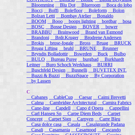
Bloomming
Blu Dot
Blueroom
Boca do lobo
Bocci
Boffi
Bolefloor
Boleform
Bolon
Bolzan Letti
Bombay Atelier
Bonaldo
BOOM
Booo
boops lighting
bordbar
bosa
BOSC
Bosse Design
BOVER
bower
BRABBU
Brainwood
Brand van Egmond
Brandoni
Brdr.Kruger
Brodrene Andersen
Brokis
brose-fogale
Bross
Bruag
BRUCK
Brugg Lifting
bruhl
BRUNE
Brunner
Bryndis Bolladottir
Bsweden
Buck
Bulbo
BULO
Bureau Puree
burgbad
Burkhardt
Leitner
Buro Schoch Werkhaus
BURRI
Buschfeld Design
Busnelli
BUVETEX INT.
Buzzi & Buzzi
BuzziSpace
By Corporation
by Lassen
C
Cabanes
CableCup
Caesar
Caimi Brevetti
Calma
Cambridge Architectural
Camira Fabrics
Cane-line
Capdell
Capo d Opera
Cappellini
Carl Hansen Sn
Carpe Diem Beds
Carpet
Concept
Carpet Sign
Carpyen
Carre Bleu
Casa dolce casa
Casala
Casalgrande Padana
Casali
Casamania
Casamood
Cascando