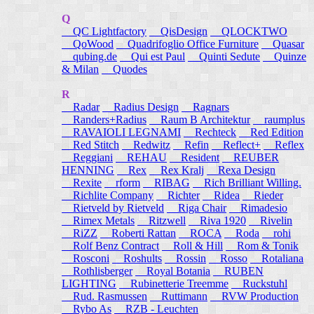
Q
QC Lightfactory
QisDesign
QLOCKTWO
QoWood
Quadrifoglio Office Furniture
Quasar
qubing.de
Qui est Paul
Quinti Sedute
Quinze
& Milan
Quodes
R
Radar
Radius Design
Ragnars
Randers+Radius
Raum B Architektur
raumplus
RAVAIOLI LEGNAMI
Rechteck
Red Edition
Red Stitch
Redwitz
Refin
Reflect+
Reflex
Reggiani
REHAU
Resident
REUBER
HENNING
Rex
Rex Kralj
Rexa Design
Rexite
rform
RIBAG
Rich Brilliant Willing.
Richlite Company
Richter
Ridea
Rieder
Rietveld by Rietveld
Riga Chair
Rimadesio
Rimex Metals
Ritzwell
Riva 1920
Rivelin
RiZZ
Roberti Rattan
ROCA
Roda
rohi
Rolf Benz Contract
Roll & Hill
Rom & Tonik
Rosconi
Roshults
Rossin
Rosso
Rotaliana
Rothlisberger
Royal Botania
RUBEN
LIGHTING
Rubinetterie Treemme
Ruckstuhl
Rud. Rasmussen
Ruttimann
RVW Production
Rybo As
RZB - Leuchten