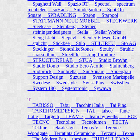
Spaghetti Wall
Spazio RT
Spectral
spectrum
meubelen
spHaus
Spindegarden
Spot On
Square
SPRADLING
Staron
Starpool
STATTMANN NEUE MOEBEL
STECKWERK
Steelcase
Steinberg
Steiner
steininger.designers
Stella
Stellar Works
Steng Licht
Stepevi
Steuler Fliesen GmbH
stglicht
Stickbee
Stilo
STILTREU
Sto AG
Stockinger
StoneslikeStones
Stouby
Strahle
strasserthun
Streetlife
string furniture
STRUCTURELAB
STUA
Studio Brovhn
Studio Domo
Studio Eero Aarnio
Stuhrenberg
Sudbrock
Sunbrella
SunSquare
Supergrau
Support Design
Suzusan
Svensson Markspelle
Swedese
Swedstyle
Swiss Plus
Swissflex
System 180
Systemtronic
Sywawa
T
TABISSO
Tabu
Tacchini Italia
Tai Ping
TAKEHOMEDESIGN
TAL
talsee
Tante
Lotte
Targetti
TEAM 7
team by wellis
TECE
TECNO
Tecnoline
Tecnolumen
TECTA
Tekhne
tela-design
Temas V
Terence
Woodgate
Terratinta Ceramiche
Terzani
Texaa
The Modern Fan
thesign
THIBAULT VAN