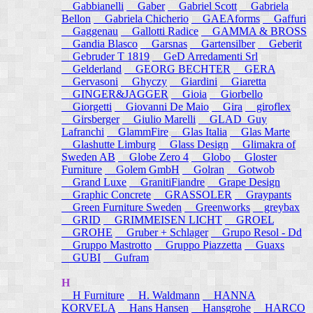
Gabbianelli
Gaber
Gabriel Scott
Gabriela
Bellon
Gabriela Chicherio
GAEAforms
Gaffuri
Gaggenau
Gallotti Radice
GAMMA & BROSS
Gandia Blasco
Garsnas
Gartensilber
Geberit
Gebruder T 1819
GeD Arredamenti Srl
Gelderland
GEORG BECHTER
GERA
Gervasoni
Ghyczy
Giardini
Giaretta
GINGER&JAGGER
Gioia
Giorbello
Giorgetti
Giovanni De Maio
Gira
giroflex
Girsberger
Giulio Marelli
GLAD_Guy
Lafranchi
GlammFire
Glas Italia
Glas Marte
Glashutte Limburg
Glass Design
Glimakra of
Sweden AB
Globe Zero 4
Globo
Gloster
Furniture
Golem GmbH
Golran
Gotwob
Grand Luxe
GranitiFiandre
Grape Design
Graphic Concrete
GRASSOLER
Graypants
Green Furniture Sweden
Greenworks
greybax
GRID
GRIMMEISEN LICHT
GROEL
GROHE
Gruber + Schlager
Grupo Resol - Dd
Gruppo Mastrotto
Gruppo Piazzetta
Guaxs
GUBI
Gufram
H
H Furniture
H. Waldmann
HANNA
KORVELA
Hans Hansen
Hansgrohe
HARCO