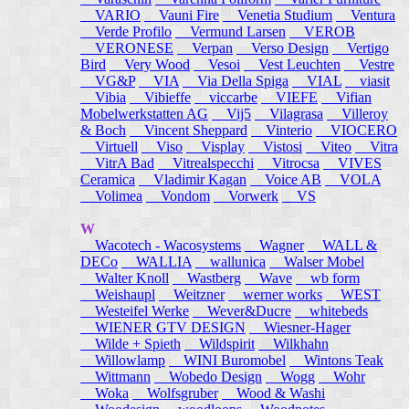
VARIO
Vauni Fire
Venetia Studium
Ventura
Verde Profilo
Vermund Larsen
VEROB
VERONESE
Verpan
Verso Design
Vertigo
Bird
Very Wood
Vesoi
Vest Leuchten
Vestre
VG&P
VIA
Via Della Spiga
VIAL
viasit
Vibia
Vibieffe
viccarbe
VIEFE
Vifian
Mobelwerkstatten AG
Vij5
Vilagrasa
Villeroy
& Boch
Vincent Sheppard
Vinterio
VIOCERO
Virtuell
Viso
Visplay
Vistosi
Viteo
Vitra
VitrA Bad
Vitrealspecchi
Vitrocsa
VIVES
Ceramica
Vladimir Kagan
Voice AB
VOLA
Volimea
Vondom
Vorwerk
VS
W
Wacotech - Wacosystems
Wagner
WALL &
DECo
WALLIA
wallunica
Walser Mobel
Walter Knoll
Wastberg
Wave
wb form
Weishaupl
Weitzner
werner works
WEST
Westeifel Werke
Wever&Ducre
whitebeds
WIENER GTV DESIGN
Wiesner-Hager
Wilde + Spieth
Wildspirit
Wilkhahn
Willowlamp
WINI Buromobel
Wintons Teak
Wittmann
Wobedo Design
Wogg
Wohr
Woka
Wolfsgruber
Wood & Washi