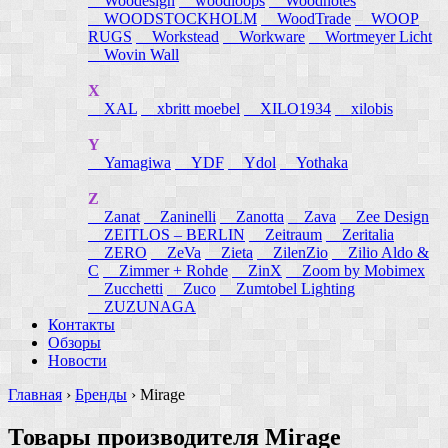
Woodesign
woodloops
Woodnotes
WOODSTOCKHOLM
WoodTrade
WOOP
RUGS
Workstead
Workware
Wortmeyer Licht
Wovin Wall
X
XAL
xbritt moebel
XILO1934
xilobis
Y
Yamagiwa
YDF
Ydol
Yothaka
Z
Zanat
Zaninelli
Zanotta
Zava
Zee Design
ZEITLOS – BERLIN
Zeitraum
Zeritalia
ZERO
ZeVa
Zieta
ZilenZio
Zilio Aldo &
C
Zimmer + Rohde
ZinX
Zoom by Mobimex
Zucchetti
Zuco
Zumtobel Lighting
ZUZUNAGA
Контакты
Обзоры
Новости
Главная
›
Бренды
›
Mirage
Товары производителя Mirage