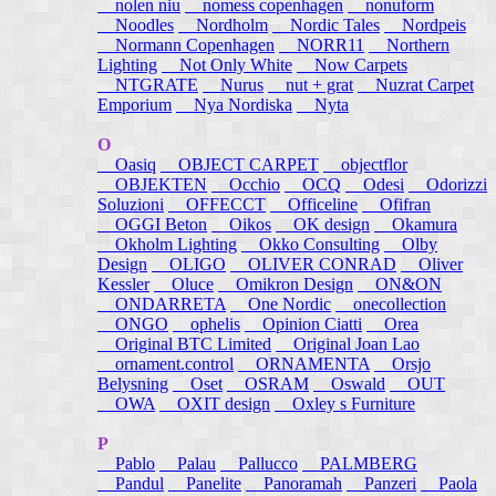
nolen niu
nomess copenhagen
nonuform
Noodles
Nordholm
Nordic Tales
Nordpeis
Normann Copenhagen
NORR11
Northern
Lighting
Not Only White
Now Carpets
NTGRATE
Nurus
nut + grat
Nuzrat Carpet
Emporium
Nya Nordiska
Nyta
O
Oasiq
OBJECT CARPET
objectflor
OBJEKTEN
Occhio
OCQ
Odesi
Odorizzi
Soluzioni
OFFECCT
Officeline
Ofifran
OGGI Beton
Oikos
OK design
Okamura
Okholm Lighting
Okko Consulting
Olby
Design
OLIGO
OLIVER CONRAD
Oliver
Kessler
Oluce
Omikron Design
ON&ON
ONDARRETA
One Nordic
onecollection
ONGO
ophelis
Opinion Ciatti
Orea
Original BTC Limited
Original Joan Lao
ornament.control
ORNAMENTA
Orsjo
Belysning
Oset
OSRAM
Oswald
OUT
OWA
OXIT design
Oxley s Furniture
P
Pablo
Palau
Pallucco
PALMBERG
Pandul
Panelite
Panoramah
Panzeri
Paola