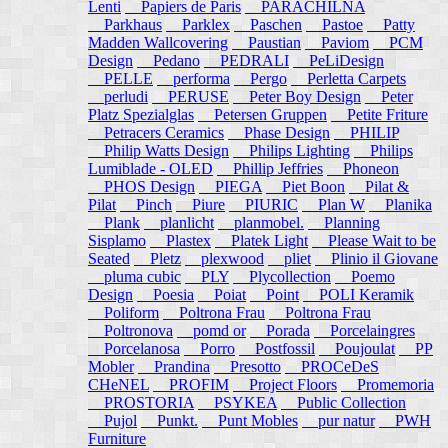
Lenti
Papiers de Paris
PARACHILNA
Parkhaus
Parklex
Paschen
Pastoe
Patty
Madden Wallcovering
Paustian
Paviom
PCM
Design
Pedano
PEDRALI
PeLiDesign
PELLE
performa
Pergo
Perletta Carpets
perludi
PERUSE
Peter Boy Design
Peter
Platz Spezialglas
Petersen Gruppen
Petite Friture
Petracers Ceramics
Phase Design
PHILIP
Philip Watts Design
Philips Lighting
Philips
Lumiblade - OLED
Phillip Jeffries
Phoneon
PHOS Design
PIEGA
Piet Boon
Pilat &
Pilat
Pinch
Piure
PIURIC
Plan W
Planika
Plank
planlicht
planmobel.
Planning
Sisplamo
Plastex
Platek Light
Please Wait to be
Seated
Pletz
plexwood
pliet
Plinio il Giovane
pluma cubic
PLY
Plycollection
Poemo
Design
Poesia
Poiat
Point
POLI Keramik
Poliform
Poltrona Frau
Poltrona Frau
Poltronova
pomd or
Porada
Porcelaingres
Porcelanosa
Porro
Postfossil
Poujoulat
PP
Mobler
Prandina
Presotto
PROCeDeS
CHeNEL
PROFIM
Project Floors
Promemoria
PROSTORIA
PSYKEA
Public Collection
Pujol
Punkt.
Punt Mobles
pur natur
PWH
Furniture