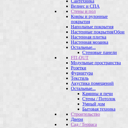
Сантехника
Велнес и СПА
Стены и пол
Ковры и рулонные
покрытия
Напольные покрытия
Настенные покрытия/Обои
Настенная плитка
Настенная мозаика
Остальные...
Стеновые панели
FIT-OUT
Модульные пространства
Розетки
Фурнитура
Текстиль
Акустика помещений
Остальные...
Камины и печи
Стены / Потолок
Умный дом
Бытовая техника
Строительство
Двери
Сад / Терраса