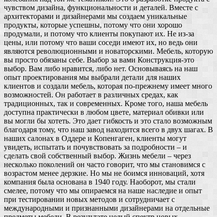
чувством дизайна, функциональности и деталей. Вместе с
архитекторами и дизайнерами мы создаем уникальные
продукты, которые успешны, потому что они хорошо
продумали, и потому что клиенты покупают их. Не из-за
цены, или потому что ваши соседи имеют их, но ведь они
являются революционными и новаторскими. Мебель, которую
вы просто обязаны себе. Выбор за вами Конструкция-это
выбор. Вам либо нравится, либо нет. Основываясь на наш
опыт проектирования мы выбрали детали для наших
клиентов и создали мебель, которая по-прежнему имеет много
возможностей. Он работает в различных средах, как
традиционных, так и современных. Кроме того, наша мебель
доступна практически в любом цвете, материал обивки или
вы могли бы хотеть. Это дает гибкость и это стало возможным
благодаря тому, что наш завод находится всего в двух шагах. В
наших салонах в Оддере и Копенгаген, клиенты могут
увидеть, испытать и почувствовать за подробности – и
сделать свой собственный выбор. Жизнь мебели – через
несколько поколений он часто говорит, что мы становимся с
возрастом менее дерзкие. Но мы не боимся инноваций, хотя
компания была основана в 1940 году. Наоборот, мы стали
смелее, потому что мы опираемся на наше наследие и опыт
при тестировании новых методов и сотрудничает с
международными и признанными дизайнерами на отдельные
предметы мебели. В результате целый спектр новых