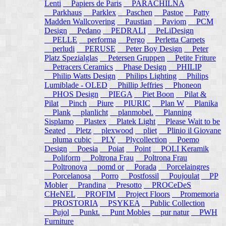
Lenti
Papiers de Paris
PARACHILNA
Parkhaus
Parklex
Paschen
Pastoe
Patty
Madden Wallcovering
Paustian
Paviom
PCM
Design
Pedano
PEDRALI
PeLiDesign
PELLE
performa
Pergo
Perletta Carpets
perludi
PERUSE
Peter Boy Design
Peter
Platz Spezialglas
Petersen Gruppen
Petite Friture
Petracers Ceramics
Phase Design
PHILIP
Philip Watts Design
Philips Lighting
Philips
Lumiblade - OLED
Phillip Jeffries
Phoneon
PHOS Design
PIEGA
Piet Boon
Pilat &
Pilat
Pinch
Piure
PIURIC
Plan W
Planika
Plank
planlicht
planmobel.
Planning
Sisplamo
Plastex
Platek Light
Please Wait to be
Seated
Pletz
plexwood
pliet
Plinio il Giovane
pluma cubic
PLY
Plycollection
Poemo
Design
Poesia
Poiat
Point
POLI Keramik
Poliform
Poltrona Frau
Poltrona Frau
Poltronova
pomd or
Porada
Porcelaingres
Porcelanosa
Porro
Postfossil
Poujoulat
PP
Mobler
Prandina
Presotto
PROCeDeS
CHeNEL
PROFIM
Project Floors
Promemoria
PROSTORIA
PSYKEA
Public Collection
Pujol
Punkt.
Punt Mobles
pur natur
PWH
Furniture