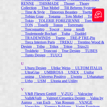
RENNE
THISMADE
Thonet
Thony
Collection
Thut Mobel
Till Behrens Systeme
Time & Style
Timorous Beasties
Tisettanta
Tobias Grau
Togama
Tojo Mobel
Token
Tokio
TOLERIE FOREZIENNE
Tom Rossau
TON
Tonelli
Tonon
Torremato
Toscoquattro
Toscot
tossa
tossB
Toulemonde Bochart
Traba
Traddel
TRADEWINDS
Tramo
TRE-P TRE-Piu
Treca Interiors Paris
TREKU
Trentino Wood &
Design
Tribu
Trilux
Triton
Trizo21
Troldtekt
Tronconi
True Design
TUBES
Tunto Design
TUUCI
U
Uhuru Design
Ulrike Weiss
ULTOM ITALIA
UltraGlas
UMBROSA
UNEX
Unifor
unima
Universo Positivo
Unopiu
Urbanature
Urbo
USM
Utopia and Utility
V
V&B Fliesen GmbH
V-ZUG
Valcucine
Valli&Valli
Valmori Ceramica Design
Valoa by
Aurora
van Esch
Van Rossum
VANGE
Varaschin
Varenna Poliform
Varier Furniture