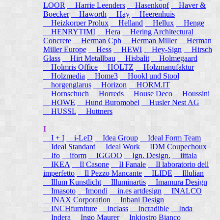
LOOR
Harrie Leenders
Hasenkopf
Haver &
Boecker
Haworth
Hay
Heerenhuis
Heizkorper Prolux
Helland
Hellux
Henge
HENRYTIMI
Hera
Hering Architectural
Concrete
Herman Cph
Herman Miller
Herman
Miller Europe
Hess
HEWI
Hey-Sign
Hirsch
Glass
Hirt Metallbau
Hisbalit
Holmegaard
Holmris Office
HOLTZ
Holzmanufaktur
Holzmedia
Home3
Hookl und Stool
horgenglarus
Horizon
HORM.IT
Hornschuch
Horreds
House Deco
Houssini
HOWE
Hund Buromobel
Husler Nest AG
HUSSL
Huttners
I
I + I
i-LeD
Idea Group
Ideal Form Team
Ideal Standard
Ideal Work
IDM Coupechoux
Ifo
iform
IGGOO
Ign. Design.
iittala
IKEA
Il Casone
Il Fanale
Il laboratorio dell
imperfetto
Il Pezzo Mancante
ILIDE
Illulian
Illum Kunstlicht
Illuminartis
Imamura Design
Imasoto
Imondi
in.es artdesign
INALCO
INAX Corporation
Inbani Design
INCHfurniture
Inclass
Incradible
Inda
Indera
Ingo Maurer
Inkiostro Bianco