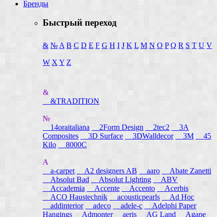
Бренды
Быстрый переход
&
№
A
B
C
D
E
F
G
H
I
J
K
L
M
N
O
P
Q
R
S
T
U
V
W
X
Y
Z
&
&TRADITION
№
14oraitaliana
2Form Design
2tec2
3A
Composites
3D Surface
3DWalldecor
3M
45
Kilo
8000C
A
a-carpet
A2 designers AB
aaro
Abate Zanetti
Absolut Bad
Absolut Lighting
ABV
Accademia
Accente
Accento
Acerbis
ACO Haustechnik
acousticpearls
Ad Hoc
addinterior
adeco
adele-c
Adelphi Paper
Hangings
Admonter
aeris
AG Land
Agape