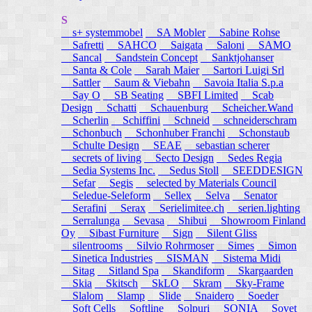
S
s+ systemmobel
SA Mobler
Sabine Rohse
Safretti
SAHCO
Saigata
Saloni
SAMO
Sancal
Sandstein Concept
Sanktjohanser
Santa & Cole
Sarah Maier
Sartori Luigi Srl
Sattler
Saum & Viebahn
Savoia Italia S.p.a
Say O
SB Seating
SBFI Limited
Scab
Design
Schatti
Schauenburg
Scheicher.Wand
Scherlin
Schiffini
Schneid
schneiderschram
Schonbuch
Schonhuber Franchi
Schonstaub
Schulte Design
SEAE
sebastian scherer
secrets of living
Secto Design
Sedes Regia
Sedia Systems Inc.
Sedus Stoll
SEEDDESIGN
Sefar
Segis
selected by Materials Council
Seledue-Seleform
Sellex
Selva
Senator
Serafini
Serax
Serielimitee.ch
serien.lighting
Serralunga
Sevasa
Shibui
Showroom Finland
Oy
Sibast Furniture
Sign
Silent Gliss
silentrooms
Silvio Rohrmoser
Simes
Simon
Sinetica Industries
SISMAN
Sistema Midi
Sitag
Sitland Spa
Skandiform
Skargaarden
Skia
Skitsch
SkLO
Skram
Sky-Frame
Slalom
Slamp
Slide
Snaidero
Soeder
Soft Cells
Softline
Solpuri
SONIA
Sovet