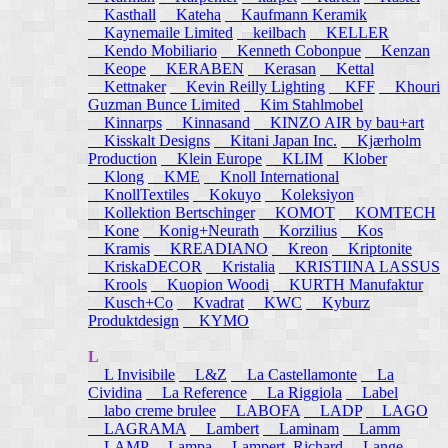
Kasthall
Kateha
Kaufmann Keramik
Kaynemaile Limited
keilbach
KELLER
Kendo Mobiliario
Kenneth Cobonpue
Kenzan
Keope
KERABEN
Kerasan
Kettal
Kettnaker
Kevin Reilly Lighting
KFF
Khouri
Guzman Bunce Limited
Kim Stahlmobel
Kinnarps
Kinnasand
KINZO AIR by bau+art
Kisskalt Designs
Kitani Japan Inc.
Kjærholm
Production
Klein Europe
KLIM
Klober
Klong
KME
Knoll International
KnollTextiles
Kokuyo
Koleksiyon
Kollektion Bertschinger
KOMOT
KOMTECH
Kone
Konig+Neurath
Korzilius
Kos
Kramis
KREADIANO
Kreon
Kriptonite
KriskaDECOR
Kristalia
KRISTIINA LASSUS
Krools
Kuopion Woodi
KURTH Manufaktur
Kusch+Co
Kvadrat
KWC
Kyburz
Produktdesign
KYMO
L
L Invisibile
L&Z
La Castellamonte
La
Cividina
La Reference
La Riggiola
Label
labo creme brulee
LABOFA
LADP
LAGO
LAGRAMA
Lambert
Laminam
Lamm
LAMP
Lampa
Lampert, Richard
Lange