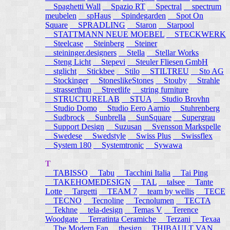
Spaghetti Wall
Spazio RT
Spectral
spectrum
meubelen
spHaus
Spindegarden
Spot On
Square
SPRADLING
Staron
Starpool
STATTMANN NEUE MOEBEL
STECKWERK
Steelcase
Steinberg
Steiner
steininger.designers
Stella
Stellar Works
Steng Licht
Stepevi
Steuler Fliesen GmbH
stglicht
Stickbee
Stilo
STILTREU
Sto AG
Stockinger
StoneslikeStones
Stouby
Strahle
strasserthun
Streetlife
string furniture
STRUCTURELAB
STUA
Studio Brovhn
Studio Domo
Studio Eero Aarnio
Stuhrenberg
Sudbrock
Sunbrella
SunSquare
Supergrau
Support Design
Suzusan
Svensson Markspelle
Swedese
Swedstyle
Swiss Plus
Swissflex
System 180
Systemtronic
Sywawa
T
TABISSO
Tabu
Tacchini Italia
Tai Ping
TAKEHOMEDESIGN
TAL
talsee
Tante
Lotte
Targetti
TEAM 7
team by wellis
TECE
TECNO
Tecnoline
Tecnolumen
TECTA
Tekhne
tela-design
Temas V
Terence
Woodgate
Terratinta Ceramiche
Terzani
Texaa
The Modern Fan
thesign
THIBAULT VAN