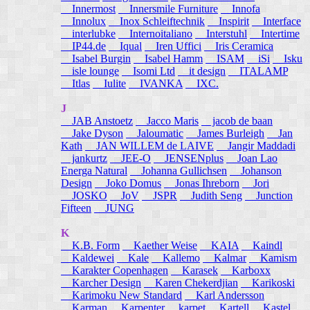
Innermost
Innersmile Furniture
Innofa
Innolux
Inox Schleiftechnik
Inspirit
Interface
interlubke
Internoitaliano
Interstuhl
Intertime
IP44.de
Iqual
Iren Uffici
Iris Ceramica
Isabel Burgin
Isabel Hamm
ISAM
iSi
Isku
isle lounge
Isomi Ltd
it design
ITALAMP
Itlas
Iulite
IVANKA
IXC.
J
JAB Anstoetz
Jacco Maris
jacob de baan
Jake Dyson
Jaloumatic
James Burleigh
Jan
Kath
JAN WILLEM de LAIVE
Jangir Maddadi
jankurtz
JEE-O
JENSENplus
Joan Lao
Energa Natural
Johanna Gullichsen
Johanson
Design
Joko Domus
Jonas Ihreborn
Jori
JOSKO
JoV
JSPR
Judith Seng
Junction
Fifteen
JUNG
K
K.B. Form
Kaether Weise
KAIA
Kaindl
Kaldewei
Kale
Kallemo
Kalmar
Kamism
Karakter Copenhagen
Karasek
Karboxx
Karcher Design
Karen Chekerdjian
Karikoski
Karimoku New Standard
Karl Andersson
Karman
Karpenter
karpet
Kartell
Kastel