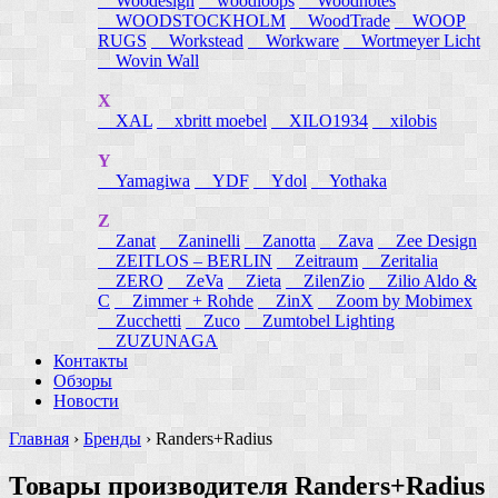
Woodesign
woodloops
Woodnotes
WOODSTOCKHOLM
WoodTrade
WOOP
RUGS
Workstead
Workware
Wortmeyer Licht
Wovin Wall
X
XAL
xbritt moebel
XILO1934
xilobis
Y
Yamagiwa
YDF
Ydol
Yothaka
Z
Zanat
Zaninelli
Zanotta
Zava
Zee Design
ZEITLOS – BERLIN
Zeitraum
Zeritalia
ZERO
ZeVa
Zieta
ZilenZio
Zilio Aldo &
C
Zimmer + Rohde
ZinX
Zoom by Mobimex
Zucchetti
Zuco
Zumtobel Lighting
ZUZUNAGA
Контакты
Обзоры
Новости
Главная
›
Бренды
›
Randers+Radius
Товары производителя Randers+Radius