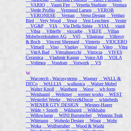
VARIO
Vauni Fire
Venetia Studium
Ventura
Verde Profilo
Vermund Larsen
VEROB
VERONESE
Verpan
Verso Design
Vertigo
Bird
Very Wood
Vesoi
Vest Leuchten
Vestre
VG&P
VIA
Via Della Spiga
VIAL
viasit
Vibia
Vibieffe
viccarbe
VIEFE
Vifian
Mobelwerkstatten AG
Vij5
Vilagrasa
Villeroy
& Boch
Vincent Sheppard
Vinterio
VIOCERO
Virtuell
Viso
Visplay
Vistosi
Viteo
Vitra
VitrA Bad
Vitrealspecchi
Vitrocsa
VIVES
Ceramica
Vladimir Kagan
Voice AB
VOLA
Volimea
Vondom
Vorwerk
VS
W
Wacotech - Wacosystems
Wagner
WALL &
DECo
WALLIA
wallunica
Walser Mobel
Walter Knoll
Wastberg
Wave
wb form
Weishaupl
Weitzner
werner works
WEST
Westeifel Werke
Wever&Ducre
whitebeds
WIENER GTV DESIGN
Wiesner-Hager
Wilde + Spieth
Wildspirit
Wilkhahn
Willowlamp
WINI Buromobel
Wintons Teak
Wittmann
Wobedo Design
Wogg
Wohr
Woka
Wolfsgruber
Wood & Washi