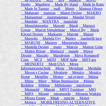
M-SHAPE
M2L
MA
Ma&De
MA-U
Studio
Maasberg
Made By Hand
Made In Ratio
Made In Taunus
mafi
Magis
Magnus Olesen
Maharam
maigrau
Maiori Design
MAKRO
Mamagreen
mammalampa
Mandal Veveri
Mandala
MANTRA
manufakt
Manufakturplus
Manutti
Maoli
Marazzi
Group
Marcal Signaletique
Marcel By
Marie
Khouri Design
Markanto
Marotte
Marset
Marsotto
Martela Oyj
Martex
martinelli luce
MARUNI
Masiero
Massproductions
Mastella Design
mater
Materia
Matiere Grise
Matteo Brioni
Mattiazzi
maude
Mawa
Design
Maxalto
Maxdesign
Maya Romanoff
Corp.
MCZ
MDD
MDF Italia
MDT-tex
MEINERTZ
Meld USA
Meng
Informationstechnik
Menu
Meridiani
Meritalia
Meson s Cucine
Metalarte
Metalco
Metalco
Home
Metalfire
Metten
mf-system
Miiing
Miinu
Miior
Milan Iluminacion
Milano
Bedding
Milldue
Millelumen
miniforms
Minimobl
Minotti
MINT Furniture
MIO
MIPA
Mirage
miramondo
Miranda Watkins
Misura Emme
Mitab
mmcite
Mobel
Mobica
MOBILFRESNO-ALTERNATIVE