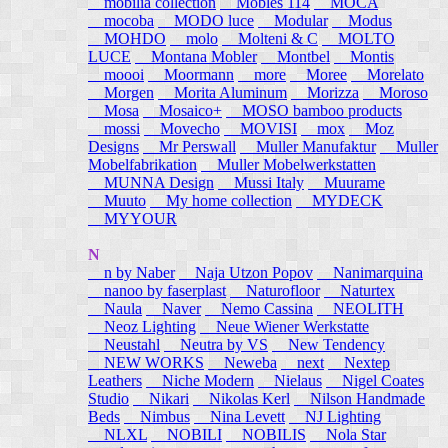
mobilia collection
Mobles 114
MOCA
mocoba
MODO luce
Modular
Modus
MOHDO
molo
Molteni & C
MOLTO
LUCE
Montana Mobler
Montbel
Montis
moooi
Moormann
more
Moree
Morelato
Morgen
Morita Aluminum
Morizza
Moroso
Mosa
Mosaico+
MOSO bamboo products
mossi
Movecho
MOVISI
mox
Moz
Designs
Mr Perswall
Muller Manufaktur
Muller
Mobelfabrikation
Muller Mobelwerkstatten
MUNNA Design
Mussi Italy
Muurame
Muuto
My home collection
MYDECK
MYYOUR
N
n by Naber
Naja Utzon Popov
Nanimarquina
nanoo by faserplast
Naturofloor
Naturtex
Naula
Naver
Nemo Cassina
NEOLITH
Neoz Lighting
Neue Wiener Werkstatte
Neustahl
Neutra by VS
New Tendency
NEW WORKS
Neweba
next
Nextep
Leathers
Niche Modern
Nielaus
Nigel Coates
Studio
Nikari
Nikolas Kerl
Nilson Handmade
Beds
Nimbus
Nina Levett
NJ Lighting
NLXL
NOBILI
NOBILIS
Nola Star