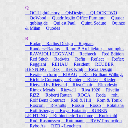
Q
QC Lightfactory
QisDesign
QLOCKTWO
QoWood
Quadrifoglio Office Furniture
Quasar
qubing.de
Qui est Paul
Quinti Sedute
Quinze
& Milan
Quodes
R
Radar
Radius Design
Ragnars
Randers+Radius
Raum B Architektur
raumplus
RAVAIOLI LEGNAMI
Rechteck
Red Edition
Red Stitch
Redwitz
Refin
Reflect+
Reflex
Reggiani
REHAU
Resident
REUBER
HENNING
Rex
Rex Kralj
Rexa Design
Rexite
rform
RIBAG
Rich Brilliant Willing.
Richlite Company
Richter
Ridea
Rieder
Rietveld by Rietveld
Riga Chair
Rimadesio
Rimex Metals
Ritzwell
Riva 1920
Rivelin
RiZZ
Roberti Rattan
ROCA
Roda
rohi
Rolf Benz Contract
Roll & Hill
Rom & Tonik
Rosconi
Roshults
Rossin
Rosso
Rotaliana
Rothlisberger
Royal Botania
RUBEN
LIGHTING
Rubinetterie Treemme
Ruckstuhl
Rud. Rasmussen
Ruttimann
RVW Production
Rybo As
RZB - Leuchten