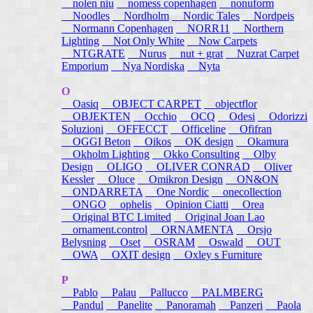
nolen niu
nomess copenhagen
nonuform
Noodles
Nordholm
Nordic Tales
Nordpeis
Normann Copenhagen
NORR11
Northern
Lighting
Not Only White
Now Carpets
NTGRATE
Nurus
nut + grat
Nuzrat Carpet
Emporium
Nya Nordiska
Nyta
O
Oasiq
OBJECT CARPET
objectflor
OBJEKTEN
Occhio
OCQ
Odesi
Odorizzi
Soluzioni
OFFECCT
Officeline
Ofifran
OGGI Beton
Oikos
OK design
Okamura
Okholm Lighting
Okko Consulting
Olby
Design
OLIGO
OLIVER CONRAD
Oliver
Kessler
Oluce
Omikron Design
ON&ON
ONDARRETA
One Nordic
onecollection
ONGO
ophelis
Opinion Ciatti
Orea
Original BTC Limited
Original Joan Lao
ornament.control
ORNAMENTA
Orsjo
Belysning
Oset
OSRAM
Oswald
OUT
OWA
OXIT design
Oxley s Furniture
P
Pablo
Palau
Pallucco
PALMBERG
Pandul
Panelite
Panoramah
Panzeri
Paola