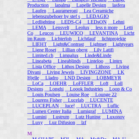
Production
lapalma
Lapelle Design
lasfera
Laufen
Laurameroni
Lea Ceramiche
lebenszubehoer by stef s
LEDAGIO
Ledlighting
LEDS-C4
LEDsON
Lehni
LEMA
Lensvelt
Leolux
less n more
Letti
Co
Leucos
LEUWICO
LEVANTINA
Licht
im Raum
Lichterloh
Lichtlauf
lichtprojekte
LIEHT
Light&Contrast
Lightnet
Lightyears
Ligne Roset
Lillian oberg
Lily Latifi
Limited.ch
Limpalux
Linde&Linde
Lineabeta
Lineablinds
Linteloo
Lintex
Lista Office
Lithos Design
Lithoss
Living
Divani
Living Jewels
LIVINGZONE
LK
Hjelle
Lladro
LND Design
LOBMEYR
LoCa
LOEHR
LoFFLER
Loft
Loll
Designs
Longhi
Loook Industries
Loop & Co
Louis Poulsen
Louise Roe
Lounge 22
Lourens Fisher
Lucelab
LUCENTE
LUCEPLAN
luce²
LUCTRA
Luflic
Lumen Center Italia
Lumigraf
LUMINA
Lumini
Lustrum
Lutz Huning
Luxonov
Luxy
Luz Difusion
lzf
M