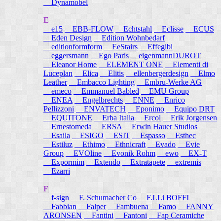
Dynamobel
E
e15
EBB-FLOW
Echtstahl
Eclisse
ECUS
Eden Design
Edition Wohnbedarf
editionformform
EeStairs
Effegibi
eggersmann
Ego Paris
eigenmannDUROT
Eleanor Home
ELEMENT ONE
Elementi di
Luceplan
Elica
Elitis
ellenbergerdesign
Elmo
Leather
Embacco Lighting
Embru-Werke AG
emeco
Emmanuel Babled
EMU Group
ENEA
Engelbrechts
ENNE
Enrico
Pellizzoni
ENVATECH
Eponimo
Equipo DRT
EQUITONE
Erba Italia
Ercol
Erik Jorgensen
Ernestomeda
ERSA
Erwin Hauer Studios
Esaila
ESIGO
ESIT
Espasso
Esthec
Estiluz
Ethimo
Ethnicraft
Evado
Evie
Group
EVOline
Evonik Rohm
ewo
EX-T
Expormim
Extendo
Extratapete
extremis
Ezarri
F
f-sign
F. Schumacher Co
F.LLi BOFFI
Fabbian
Falper
Fambuena
Famo
FANNY
ARONSEN
Fantini
Fantoni
Fap Ceramiche