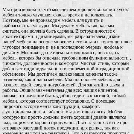
Мы производим то, что мы считаем хорошим хороший кусок
мебели только улучшает сквозь время и использовать.
Поэтому, мы не производим мебель для купить-и-
выбрасывать-культуры. Мы делаем мебель так, как мы
считаем, она должна быть сделана. В сотрудничестве с
архитекторами и дизайнерами, мы разрабатываем дизайн
нашей мебели на основе многолетнего опыта в торговли плюс
глубокое понимание и, не в последнюю очередь, любовь к
дизайну. Мы никогда не идем на компромисс, но создать
мебель, которая бы отвечала требованиям функциональности ,
гибкости, долговечности и комфорта. Чистый стиль, который
добавляет индивидуальности в современной и традиционной
обстановке. Мы достигаем далеко наши клиенты так же
различны, как и наша мебель. Мы поставляем мебель для
разных людей, сред и потребностей. Для занятий, отдыха и
работы. Общим знаменателем для всех наших клиентов,
однако, это желание быть удобно сидеть в красивой, гибкой
мебели, которая соответствует обстановке. С помощью
широкого ассортимента конструкций, комфорт,
функциональность и гибкость мы достичь их всех. Мебель,
которую вы просто должны иметь хороший дизайн является
выдающимся и хорошо продумано. Для нас успех-это не про
отправку растущий поток продукции для рынка, так как
колебания над той же тематикой. Это о разработке продукта с