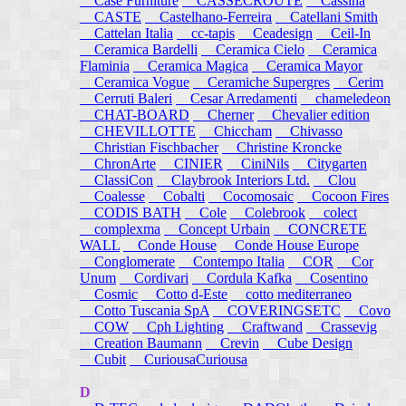
Case Furniture
CASSECROUTE
Cassina
CASTE
Castelhano-Ferreira
Catellani Smith
Cattelan Italia
cc-tapis
Ceadesign
Ceil-In
Ceramica Bardelli
Ceramica Cielo
Ceramica
Flaminia
Ceramica Magica
Ceramica Mayor
Ceramica Vogue
Ceramiche Supergres
Cerim
Cerruti Baleri
Cesar Arredamenti
chameledeon
CHAT-BOARD
Cherner
Chevalier edition
CHEVILLOTTE
Chiccham
Chivasso
Christian Fischbacher
Christine Kroncke
ChronArte
CINIER
CiniNils
Citygarten
ClassiCon
Claybrook Interiors Ltd.
Clou
Coalesse
Cobalti
Cocomosaic
Cocoon Fires
CODIS BATH
Cole
Colebrook
colect
complexma
Concept Urbain
CONCRETE
WALL
Conde House
Conde House Europe
Conglomerate
Contempo Italia
COR
Cor
Unum
Cordivari
Cordula Kafka
Cosentino
Cosmic
Cotto d-Este
cotto mediterraneo
Cotto Tuscania SpA
COVERINGSETC
Covo
COW
Cph Lighting
Craftwand
Crassevig
Creation Baumann
Crevin
Cube Design
Cubit
CuriousaCuriousa
D