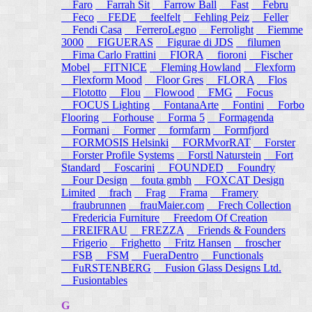
Faro
Farrah Sit
Farrow Ball
Fast
Febru
Feco
FEDE
feelfelt
Fehling Peiz
Feller
Fendi Casa
FerreroLegno
Ferrolight
Fiemme
3000
FIGUERAS
Figurae di JDS
filumen
Fima Carlo Frattini
FIORA
fioroni
Fischer
Mobel
FITNICE
Fleming Howland
Flexform
Flexform Mood
Floor Gres
FLORA
Flos
Flototto
Flou
Flowood
FMG
Focus
FOCUS Lighting
FontanaArte
Fontini
Forbo
Flooring
Forhouse
Forma 5
Formagenda
Formani
Former
formfarm
Formfjord
FORMOSIS Helsinki
FORMvorRAT
Forster
Forster Profile Systems
Forstl Naturstein
Fort
Standard
Foscarini
FOUNDED
Foundry
Four Design
fouta gmbh
FOXCAT Design
Limited
frach
Frag
Frama
Framery
fraubrunnen
frauMaier.com
Frech Collection
Fredericia Furniture
Freedom Of Creation
FREIFRAU
FREZZA
Friends & Founders
Frigerio
Frighetto
Fritz Hansen
froscher
FSB
FSM
FueraDentro
Functionals
FuRSTENBERG
Fusion Glass Designs Ltd.
Fusiontables
G