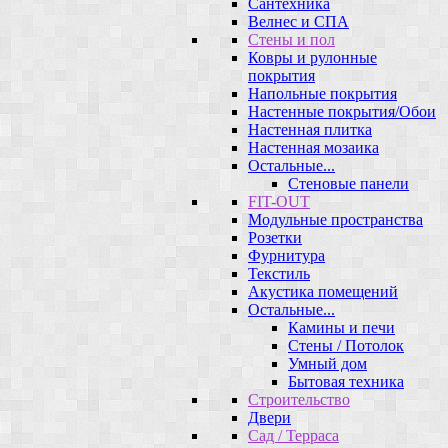
Сантехника
Велнес и СПА
Стены и пол
Ковры и рулонные
покрытия
Напольные покрытия
Настенные покрытия/Обои
Настенная плитка
Настенная мозаика
Остальные...
Стеновые панели
FIT-OUT
Модульные пространства
Розетки
Фурнитура
Текстиль
Акустика помещений
Остальные...
Камины и печи
Стены / Потолок
Умный дом
Бытовая техника
Строительство
Двери
Сад / Терраса