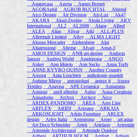
Agapecasa
Agena
Agnes Bernet
AGORAphil
AGROB BUCHTAL
Ahrend
Aico Design
Air Division
Air-Lux
Ak47
AKABA
Akari-Design
Akula Living
AKV
International
AL2
AL2698
Alape
Albed
ALEA
Alias
Alivar
Alki
ALL-PLUS
Allermuir Limited
Alloy
ALMA LIGHT
Alonso Mercader
Alphenberg
Alpi
Altatensione
Alteme
Alvari
Amat-3
AMOS DESIGN
ANB art-design
Andreas
Janson
Andreu World
Anglepoise
ANGO
Anker
Ann Idstein
Ann Sacks
Anna Torfs
ANNE KYYRO QUINN
Another Country
Ansorg
Anta Leuchten
anthologie quartett
Antique Mirror
antoniolupi
antrax it
Anzea
Textiles
Apavisa
APE Ceramica
Apparatus
Appiani
april allterior
Aqlus
Aqua Creations
Aquadomo
Archxx
Arcluce
Arco
ARDEX-PANDOMO
AREA
Ares Line
ARFLEX
ARIDI
Ariostea
ARKAIA
ARKOSLIGHT
Arktis Furniture
ARLEX
design
Arlex Italia
Armstrong
Arper
art aqua
Art Deco Schneider
Artek
Artelano
Artemide
Artemide Architectural
Artemide Outdoor
Arthesi
ARTHUR HOLM
Artifort
Artisan