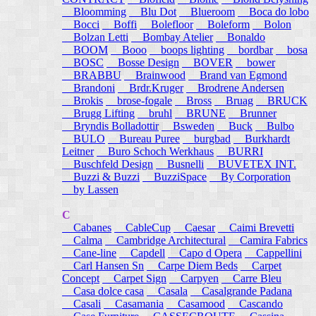
Bloomming
Blu Dot
Blueroom
Boca do lobo
Bocci
Boffi
Bolefloor
Boleform
Bolon
Bolzan Letti
Bombay Atelier
Bonaldo
BOOM
Booo
boops lighting
bordbar
bosa
BOSC
Bosse Design
BOVER
bower
BRABBU
Brainwood
Brand van Egmond
Brandoni
Brdr.Kruger
Brodrene Andersen
Brokis
brose-fogale
Bross
Bruag
BRUCK
Brugg Lifting
bruhl
BRUNE
Brunner
Bryndis Bolladottir
Bsweden
Buck
Bulbo
BULO
Bureau Puree
burgbad
Burkhardt
Leitner
Buro Schoch Werkhaus
BURRI
Buschfeld Design
Busnelli
BUVETEX INT.
Buzzi & Buzzi
BuzziSpace
By Corporation
by Lassen
C
Cabanes
CableCup
Caesar
Caimi Brevetti
Calma
Cambridge Architectural
Camira Fabrics
Cane-line
Capdell
Capo d Opera
Cappellini
Carl Hansen Sn
Carpe Diem Beds
Carpet
Concept
Carpet Sign
Carpyen
Carre Bleu
Casa dolce casa
Casala
Casalgrande Padana
Casali
Casamania
Casamood
Cascando