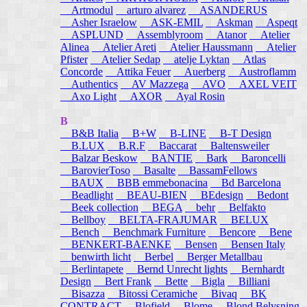
Artmodul
arturo alvarez
ASANDERUS
Asher Israelow
ASK-EMIL
Askman
Aspeqt
ASPLUND
Assemblyroom
Atanor
Atelier
Alinea
Atelier Areti
Atelier Haussmann
Atelier
Pfister
Atelier Sedap
atelje Lyktan
Atlas
Concorde
Attika Feuer
Auerberg
Austroflamm
Authentics
AV Mazzega
AVO
AXEL VEIT
Axo Light
AXOR
Ayal Rosin
B
B&B Italia
B+W
B-LINE
B-T Design
B.LUX
B.R.F
Baccarat
Baltensweiler
Balzar Beskow
BANTIE
Bark
Baroncelli
BarovierToso
Basalte
BassamFellows
BAUX
BBB emmebonacina
Bd Barcelona
Beadlight
BEAU-BIEN
BEdesign
Bedont
Beek collection
BEGA
behr
Belfakto
Bellboy
BELTA-FRAJUMAR
BELUX
Bench
Benchmark Furniture
Bencore
Bene
BENKERT-BAENKE
Bensen
Bensen Italy
benwirth licht
Berbel
Berger Metallbau
Berlintapete
Bernd Unrecht lights
Bernhardt
Design
Bert Frank
Bette
Bigla
Billiani
Bisazza
Bitossi Ceramiche
Bivaq
BK
CONTRACT
Blofield
Blome
Blond Belysning