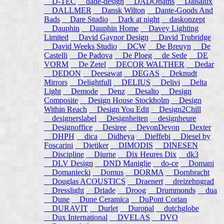
D-TEC
dade-design
DADObaths
Daisalux
DALLMER
Dansk Wilton
Dante-Goods And
Bads
Dare Studio
Dark at night
daskonzept
Dauphin
Dauphin Home
Davey Lighting
Limited
David Gaynor Design
David Trubridge
David Weeks Studio
DCW
De Breuyn
De
Castelli
De Padova
De Ploeg
de Sede
DE
VORM
De Zetel
DECOR WALTHER
Dedar
DEDON
Deesawat
DEGAS
Deknudt
Mirrors
Delightfull
DELIUS
Delivi
Delta
Light
Demode
Denz
Desalto
Design
Composite
Design House Stockholm
Design
Within Reach
Design You Edit
Design2Chill
designerslabel
Designheiten
designheure
Designoffice
Desiree
DevonDevon
Dexter
DHPH
dica
Didheya
Dieffebi
Diesel by
Foscarini
Dietiker
DIMODIS
DINESEN
Discipline
Diurne
Dix Heures Dix
dk3
DLV Design
DND Maniglie
do-ce
Domani
Domaniecki
Domus
DORMA
Dornbracht
Douglas ACOUSTICS
Draenert
dreizehngrad
Dresslight
Driade
Droog
Drummonds
dua
Dune
Dune Ceramica
DuPont Corian
DURAVIT
Durlet
Duropal
dutchglobe
Dux International
DVELAS
DVO