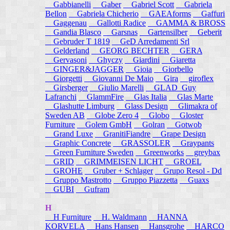
Gabbianelli
Gaber
Gabriel Scott
Gabriela
Bellon
Gabriela Chicherio
GAEAforms
Gaffuri
Gaggenau
Gallotti Radice
GAMMA & BROSS
Gandia Blasco
Garsnas
Gartensilber
Geberit
Gebruder T 1819
GeD Arredamenti Srl
Gelderland
GEORG BECHTER
GERA
Gervasoni
Ghyczy
Giardini
Giaretta
GINGER&JAGGER
Gioia
Giorbello
Giorgetti
Giovanni De Maio
Gira
giroflex
Girsberger
Giulio Marelli
GLAD_Guy
Lafranchi
GlammFire
Glas Italia
Glas Marte
Glashutte Limburg
Glass Design
Glimakra of
Sweden AB
Globe Zero 4
Globo
Gloster
Furniture
Golem GmbH
Golran
Gotwob
Grand Luxe
GranitiFiandre
Grape Design
Graphic Concrete
GRASSOLER
Graypants
Green Furniture Sweden
Greenworks
greybax
GRID
GRIMMEISEN LICHT
GROEL
GROHE
Gruber + Schlager
Grupo Resol - Dd
Gruppo Mastrotto
Gruppo Piazzetta
Guaxs
GUBI
Gufram
H
H Furniture
H. Waldmann
HANNA
KORVELA
Hans Hansen
Hansgrohe
HARCO