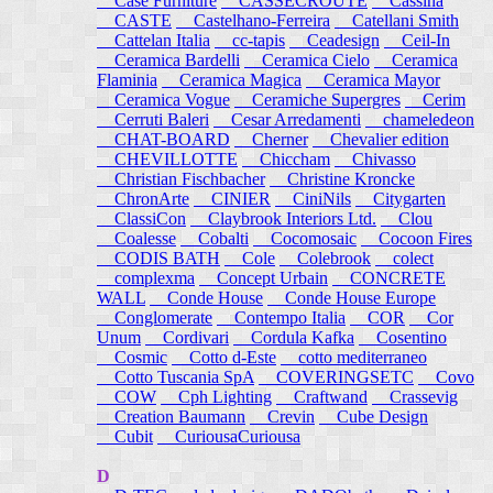
Case Furniture
CASSECROUTE
Cassina
CASTE
Castelhano-Ferreira
Catellani Smith
Cattelan Italia
cc-tapis
Ceadesign
Ceil-In
Ceramica Bardelli
Ceramica Cielo
Ceramica
Flaminia
Ceramica Magica
Ceramica Mayor
Ceramica Vogue
Ceramiche Supergres
Cerim
Cerruti Baleri
Cesar Arredamenti
chameledeon
CHAT-BOARD
Cherner
Chevalier edition
CHEVILLOTTE
Chiccham
Chivasso
Christian Fischbacher
Christine Kroncke
ChronArte
CINIER
CiniNils
Citygarten
ClassiCon
Claybrook Interiors Ltd.
Clou
Coalesse
Cobalti
Cocomosaic
Cocoon Fires
CODIS BATH
Cole
Colebrook
colect
complexma
Concept Urbain
CONCRETE
WALL
Conde House
Conde House Europe
Conglomerate
Contempo Italia
COR
Cor
Unum
Cordivari
Cordula Kafka
Cosentino
Cosmic
Cotto d-Este
cotto mediterraneo
Cotto Tuscania SpA
COVERINGSETC
Covo
COW
Cph Lighting
Craftwand
Crassevig
Creation Baumann
Crevin
Cube Design
Cubit
CuriousaCuriousa
D