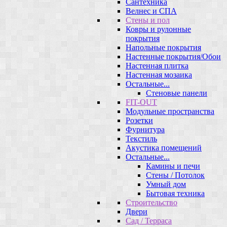
Сантехника
Велнес и СПА
Стены и пол
Ковры и рулонные
покрытия
Напольные покрытия
Настенные покрытия/Обои
Настенная плитка
Настенная мозаика
Остальные...
Стеновые панели
FIT-OUT
Модульные пространства
Розетки
Фурнитура
Текстиль
Акустика помещений
Остальные...
Камины и печи
Стены / Потолок
Умный дом
Бытовая техника
Строительство
Двери
Сад / Терраса