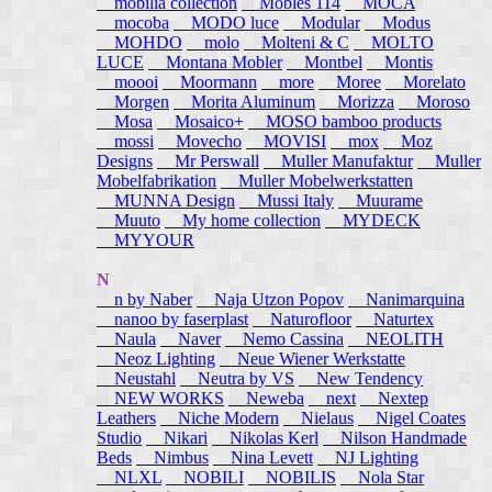
mobilia collection
Mobles 114
MOCA
mocoba
MODO luce
Modular
Modus
MOHDO
molo
Molteni & C
MOLTO
LUCE
Montana Mobler
Montbel
Montis
moooi
Moormann
more
Moree
Morelato
Morgen
Morita Aluminum
Morizza
Moroso
Mosa
Mosaico+
MOSO bamboo products
mossi
Movecho
MOVISI
mox
Moz
Designs
Mr Perswall
Muller Manufaktur
Muller
Mobelfabrikation
Muller Mobelwerkstatten
MUNNA Design
Mussi Italy
Muurame
Muuto
My home collection
MYDECK
MYYOUR
N
n by Naber
Naja Utzon Popov
Nanimarquina
nanoo by faserplast
Naturofloor
Naturtex
Naula
Naver
Nemo Cassina
NEOLITH
Neoz Lighting
Neue Wiener Werkstatte
Neustahl
Neutra by VS
New Tendency
NEW WORKS
Neweba
next
Nextep
Leathers
Niche Modern
Nielaus
Nigel Coates
Studio
Nikari
Nikolas Kerl
Nilson Handmade
Beds
Nimbus
Nina Levett
NJ Lighting
NLXL
NOBILI
NOBILIS
Nola Star