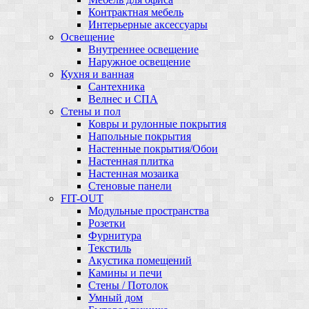
Контрактная мебель
Интерьерные аксессуары
Освещение
Внутреннее освещение
Наружное освещение
Кухня и ванная
Сантехника
Велнес и СПА
Стены и пол
Ковры и рулонные покрытия
Напольные покрытия
Настенные покрытия/Обои
Настенная плитка
Настенная мозаика
Стеновые панели
FIT-OUT
Модульные пространства
Розетки
Фурнитура
Текстиль
Акустика помещений
Камины и печи
Стены / Потолок
Умный дом