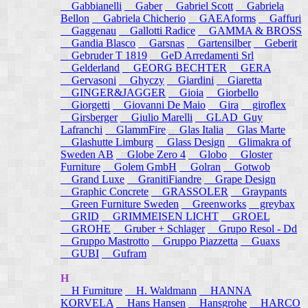
Gabbianelli
Gaber
Gabriel Scott
Gabriela
Bellon
Gabriela Chicherio
GAEAforms
Gaffuri
Gaggenau
Gallotti Radice
GAMMA & BROSS
Gandia Blasco
Garsnas
Gartensilber
Geberit
Gebruder T 1819
GeD Arredamenti Srl
Gelderland
GEORG BECHTER
GERA
Gervasoni
Ghyczy
Giardini
Giaretta
GINGER&JAGGER
Gioia
Giorbello
Giorgetti
Giovanni De Maio
Gira
giroflex
Girsberger
Giulio Marelli
GLAD_Guy
Lafranchi
GlammFire
Glas Italia
Glas Marte
Glashutte Limburg
Glass Design
Glimakra of
Sweden AB
Globe Zero 4
Globo
Gloster
Furniture
Golem GmbH
Golran
Gotwob
Grand Luxe
GranitiFiandre
Grape Design
Graphic Concrete
GRASSOLER
Graypants
Green Furniture Sweden
Greenworks
greybax
GRID
GRIMMEISEN LICHT
GROEL
GROHE
Gruber + Schlager
Grupo Resol - Dd
Gruppo Mastrotto
Gruppo Piazzetta
Guaxs
GUBI
Gufram
H
H Furniture
H. Waldmann
HANNA
KORVELA
Hans Hansen
Hansgrohe
HARCO