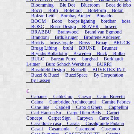
Bloomming
Blu Dot
Blueroom
Boca do lobo
Bocci
Boffi
Bolefloor
Boleform
Bolon
Bolzan Letti
Bombay Atelier
Bonaldo
BOOM
Booo
boops lighting
bordbar
bosa
BOSC
Bosse Design
BOVER
bower
BRABBU
Brainwood
Brand van Egmond
Brandoni
Brdr.Kruger
Brodrene Andersen
Brokis
brose-fogale
Bross
Bruag
BRUCK
Brugg Lifting
bruhl
BRUNE
Brunner
Bryndis Bolladottir
Bsweden
Buck
Bulbo
BULO
Bureau Puree
burgbad
Burkhardt
Leitner
Buro Schoch Werkhaus
BURRI
Buschfeld Design
Busnelli
BUVETEX INT.
Buzzi & Buzzi
BuzziSpace
By Corporation
by Lassen
C
Cabanes
CableCup
Caesar
Caimi Brevetti
Calma
Cambridge Architectural
Camira Fabrics
Cane-line
Capdell
Capo d Opera
Cappellini
Carl Hansen Sn
Carpe Diem Beds
Carpet
Concept
Carpet Sign
Carpyen
Carre Bleu
Casa dolce casa
Casala
Casalgrande Padana
Casali
Casamania
Casamood
Cascando