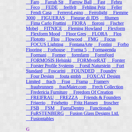
Faro
Farrah Sit
Farrow Ball
Fast
Febru
Feco
FEDE
feelfelt
Fehling Peiz
Feller
Fendi Casa
FerreroLegno
Ferrolight
Fiemme
3000
FIGUERAS
Figurae di JDS
filumen
Fima Carlo Frattini
FIORA
fioroni
Fischer
Mobel
FITNICE
Fleming Howland
Flexform
Flexform Mood
Floor Gres
FLORA
Flos
Flototto
Flou
Flowood
FMG
Focus
FOCUS Lighting
FontanaArte
Fontini
Forbo
Flooring
Forhouse
Forma 5
Formagenda
Formani
Former
formfarm
Formfjord
FORMOSIS Helsinki
FORMvorRAT
Forster
Forster Profile Systems
Forstl Naturstein
Fort
Standard
Foscarini
FOUNDED
Foundry
Four Design
fouta gmbh
FOXCAT Design
Limited
frach
Frag
Frama
Framery
fraubrunnen
frauMaier.com
Frech Collection
Fredericia Furniture
Freedom Of Creation
FREIFRAU
FREZZA
Friends & Founders
Frigerio
Frighetto
Fritz Hansen
froscher
FSB
FSM
FueraDentro
Functionals
FuRSTENBERG
Fusion Glass Designs Ltd.
Fusiontables
G