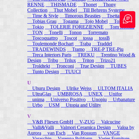
RENNE
THISMADE
Thonet
Thony
Collection
Thut Mobel
Till Behrens Systeme
Time & Style
Timorous Beasties
Tisettanta
Tobias Grau
Togama
Tojo Mobel
Token
Tokio
TOLERIE FOREZIENNE
Tom Rossau
TON
Tonelli
Tonon
Torremato
Toscoquattro
Toscot
tossa
tossB
Toulemonde Bochart
Traba
Traddel
TRADEWINDS
Tramo
TRE-P TRE-Piu
Treca Interiors Paris
TREKU
Trentino Wood &
Design
Tribu
Trilux
Triton
Trizo21
Troldtekt
Tronconi
True Design
TUBES
Tunto Design
TUUCI
U
Uhuru Design
Ulrike Weiss
ULTOM ITALIA
UltraGlas
UMBROSA
UNEX
Unifor
unima
Universo Positivo
Unopiu
Urbanature
Urbo
USM
Utopia and Utility
V
V&B Fliesen GmbH
V-ZUG
Valcucine
Valli&Valli
Valmori Ceramica Design
Valoa by
Aurora
van Esch
Van Rossum
VANGE
Varaschin
Varenna Poliform
Varier Furniture