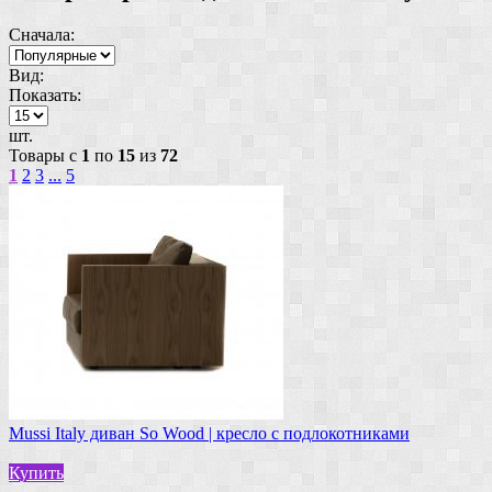
Сначала:
Вид:
Показать:
шт.
Товары с
1
по
15
из
72
1
2
3
...
5
Mussi Italy диван So Wood | кресло с подлокотниками
Купить