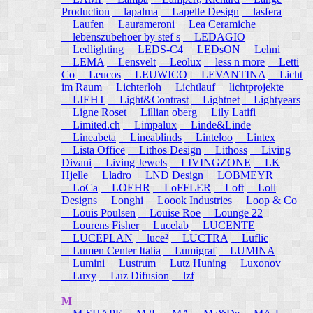
Production
lapalma
Lapelle Design
lasfera
Laufen
Laurameroni
Lea Ceramiche
lebenszubehoer by stef s
LEDAGIO
Ledlighting
LEDS-C4
LEDsON
Lehni
LEMA
Lensvelt
Leolux
less n more
Letti
Co
Leucos
LEUWICO
LEVANTINA
Licht
im Raum
Lichterloh
Lichtlauf
lichtprojekte
LIEHT
Light&Contrast
Lightnet
Lightyears
Ligne Roset
Lillian oberg
Lily Latifi
Limited.ch
Limpalux
Linde&Linde
Lineabeta
Lineablinds
Linteloo
Lintex
Lista Office
Lithos Design
Lithoss
Living
Divani
Living Jewels
LIVINGZONE
LK
Hjelle
Lladro
LND Design
LOBMEYR
LoCa
LOEHR
LoFFLER
Loft
Loll
Designs
Longhi
Loook Industries
Loop & Co
Louis Poulsen
Louise Roe
Lounge 22
Lourens Fisher
Lucelab
LUCENTE
LUCEPLAN
luce²
LUCTRA
Luflic
Lumen Center Italia
Lumigraf
LUMINA
Lumini
Lustrum
Lutz Huning
Luxonov
Luxy
Luz Difusion
lzf
M