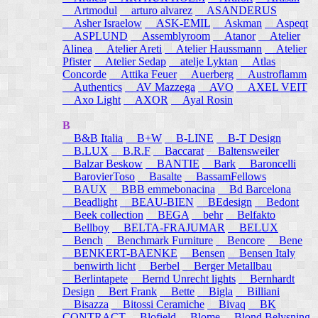
Artmodul
arturo alvarez
ASANDERUS
Asher Israelow
ASK-EMIL
Askman
Aspeqt
ASPLUND
Assemblyroom
Atanor
Atelier
Alinea
Atelier Areti
Atelier Haussmann
Atelier
Pfister
Atelier Sedap
atelje Lyktan
Atlas
Concorde
Attika Feuer
Auerberg
Austroflamm
Authentics
AV Mazzega
AVO
AXEL VEIT
Axo Light
AXOR
Ayal Rosin
B
B&B Italia
B+W
B-LINE
B-T Design
B.LUX
B.R.F
Baccarat
Baltensweiler
Balzar Beskow
BANTIE
Bark
Baroncelli
BarovierToso
Basalte
BassamFellows
BAUX
BBB emmebonacina
Bd Barcelona
Beadlight
BEAU-BIEN
BEdesign
Bedont
Beek collection
BEGA
behr
Belfakto
Bellboy
BELTA-FRAJUMAR
BELUX
Bench
Benchmark Furniture
Bencore
Bene
BENKERT-BAENKE
Bensen
Bensen Italy
benwirth licht
Berbel
Berger Metallbau
Berlintapete
Bernd Unrecht lights
Bernhardt
Design
Bert Frank
Bette
Bigla
Billiani
Bisazza
Bitossi Ceramiche
Bivaq
BK
CONTRACT
Blofield
Blome
Blond Belysning