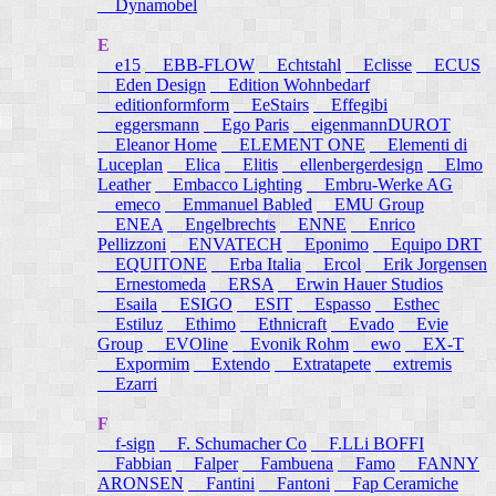
Dynamobel
E
e15
EBB-FLOW
Echtstahl
Eclisse
ECUS
Eden Design
Edition Wohnbedarf
editionformform
EeStairs
Effegibi
eggersmann
Ego Paris
eigenmannDUROT
Eleanor Home
ELEMENT ONE
Elementi di
Luceplan
Elica
Elitis
ellenbergerdesign
Elmo
Leather
Embacco Lighting
Embru-Werke AG
emeco
Emmanuel Babled
EMU Group
ENEA
Engelbrechts
ENNE
Enrico
Pellizzoni
ENVATECH
Eponimo
Equipo DRT
EQUITONE
Erba Italia
Ercol
Erik Jorgensen
Ernestomeda
ERSA
Erwin Hauer Studios
Esaila
ESIGO
ESIT
Espasso
Esthec
Estiluz
Ethimo
Ethnicraft
Evado
Evie
Group
EVOline
Evonik Rohm
ewo
EX-T
Expormim
Extendo
Extratapete
extremis
Ezarri
F
f-sign
F. Schumacher Co
F.LLi BOFFI
Fabbian
Falper
Fambuena
Famo
FANNY
ARONSEN
Fantini
Fantoni
Fap Ceramiche