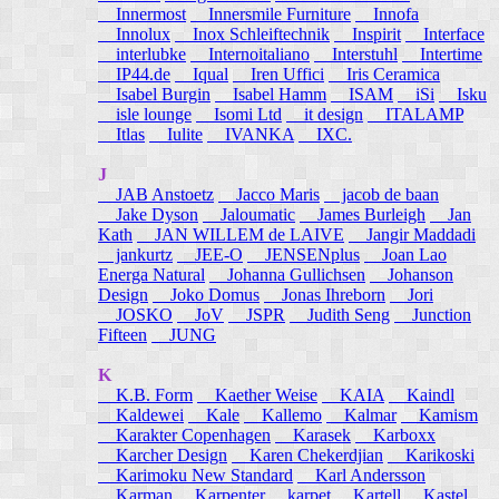
Innermost
Innersmile Furniture
Innofa
Innolux
Inox Schleiftechnik
Inspirit
Interface
interlubke
Internoitaliano
Interstuhl
Intertime
IP44.de
Iqual
Iren Uffici
Iris Ceramica
Isabel Burgin
Isabel Hamm
ISAM
iSi
Isku
isle lounge
Isomi Ltd
it design
ITALAMP
Itlas
Iulite
IVANKA
IXC.
J
JAB Anstoetz
Jacco Maris
jacob de baan
Jake Dyson
Jaloumatic
James Burleigh
Jan
Kath
JAN WILLEM de LAIVE
Jangir Maddadi
jankurtz
JEE-O
JENSENplus
Joan Lao
Energa Natural
Johanna Gullichsen
Johanson
Design
Joko Domus
Jonas Ihreborn
Jori
JOSKO
JoV
JSPR
Judith Seng
Junction
Fifteen
JUNG
K
K.B. Form
Kaether Weise
KAIA
Kaindl
Kaldewei
Kale
Kallemo
Kalmar
Kamism
Karakter Copenhagen
Karasek
Karboxx
Karcher Design
Karen Chekerdjian
Karikoski
Karimoku New Standard
Karl Andersson
Karman
Karpenter
karpet
Kartell
Kastel