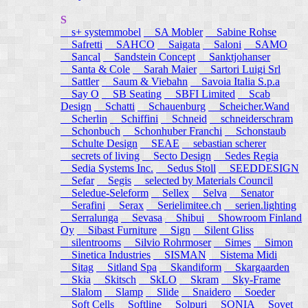
S
s+ systemmobel
SA Mobler
Sabine Rohse
Safretti
SAHCO
Saigata
Saloni
SAMO
Sancal
Sandstein Concept
Sanktjohanser
Santa & Cole
Sarah Maier
Sartori Luigi Srl
Sattler
Saum & Viebahn
Savoia Italia S.p.a
Say O
SB Seating
SBFI Limited
Scab
Design
Schatti
Schauenburg
Scheicher.Wand
Scherlin
Schiffini
Schneid
schneiderschram
Schonbuch
Schonhuber Franchi
Schonstaub
Schulte Design
SEAE
sebastian scherer
secrets of living
Secto Design
Sedes Regia
Sedia Systems Inc.
Sedus Stoll
SEEDDESIGN
Sefar
Segis
selected by Materials Council
Seledue-Seleform
Sellex
Selva
Senator
Serafini
Serax
Serielimitee.ch
serien.lighting
Serralunga
Sevasa
Shibui
Showroom Finland
Oy
Sibast Furniture
Sign
Silent Gliss
silentrooms
Silvio Rohrmoser
Simes
Simon
Sinetica Industries
SISMAN
Sistema Midi
Sitag
Sitland Spa
Skandiform
Skargaarden
Skia
Skitsch
SkLO
Skram
Sky-Frame
Slalom
Slamp
Slide
Snaidero
Soeder
Soft Cells
Softline
Solpuri
SONIA
Sovet