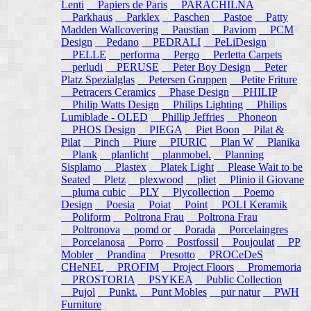
Lenti
Papiers de Paris
PARACHILNA
Parkhaus
Parklex
Paschen
Pastoe
Patty
Madden Wallcovering
Paustian
Paviom
PCM
Design
Pedano
PEDRALI
PeLiDesign
PELLE
performa
Pergo
Perletta Carpets
perludi
PERUSE
Peter Boy Design
Peter
Platz Spezialglas
Petersen Gruppen
Petite Friture
Petracers Ceramics
Phase Design
PHILIP
Philip Watts Design
Philips Lighting
Philips
Lumiblade - OLED
Phillip Jeffries
Phoneon
PHOS Design
PIEGA
Piet Boon
Pilat &
Pilat
Pinch
Piure
PIURIC
Plan W
Planika
Plank
planlicht
planmobel.
Planning
Sisplamo
Plastex
Platek Light
Please Wait to be
Seated
Pletz
plexwood
pliet
Plinio il Giovane
pluma cubic
PLY
Plycollection
Poemo
Design
Poesia
Poiat
Point
POLI Keramik
Poliform
Poltrona Frau
Poltrona Frau
Poltronova
pomd or
Porada
Porcelaingres
Porcelanosa
Porro
Postfossil
Poujoulat
PP
Mobler
Prandina
Presotto
PROCeDeS
CHeNEL
PROFIM
Project Floors
Promemoria
PROSTORIA
PSYKEA
Public Collection
Pujol
Punkt.
Punt Mobles
pur natur
PWH
Furniture