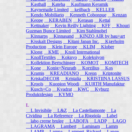
Kasthall
Kateha
Kaufmann Keramik
Kaynemaile Limited
keilbach
KELLER
Kendo Mobiliario
Kenneth Cobonpue
Kenzan
Keope
KERABEN
Kerasan
Kettal
Kettnaker
Kevin Reilly Lighting
KFF
Khouri
Guzman Bunce Limited
Kim Stahlmobel
Kinnarps
Kinnasand
KINZO AIR by bau+art
Kisskalt Designs
Kitani Japan Inc.
Kjærholm
Production
Klein Europe
KLIM
Klober
Klong
KME
Knoll International
KnollTextiles
Kokuyo
Koleksiyon
Kollektion Bertschinger
KOMOT
KOMTECH
Kone
Konig+Neurath
Korzilius
Kos
Kramis
KREADIANO
Kreon
Kriptonite
KriskaDECOR
Kristalia
KRISTIINA LASSUS
Krools
Kuopion Woodi
KURTH Manufaktur
Kusch+Co
Kvadrat
KWC
Kyburz
Produktdesign
KYMO
L
L Invisibile
L&Z
La Castellamonte
La
Cividina
La Reference
La Riggiola
Label
labo creme brulee
LABOFA
LADP
LAGO
LAGRAMA
Lambert
Laminam
Lamm
LAMP
Lampa
Lampert, Richard
Lange