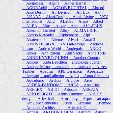
Agapecasa
Agena
Agnes Bernet
AGORAphil
AGROB BUCHTAL
Ahrend
Aico Design
Air Division
Air-Lux
Ak47
AKABA
Akari-Design
Akula Living
AKV
International
AL2
AL2698
Alape
Albed
ALEA
Alias
Alivar
Alki
ALL-PLUS
Allermuir Limited
Alloy
ALMA LIGHT
Alonso Mercader
Alphenberg
Alpi
Altatensione
Alteme
Alvari
Amat-3
AMOS DESIGN
ANB art-design
Andreas
Janson
Andreu World
Anglepoise
ANGO
Anker
Ann Idstein
Ann Sacks
Anna Torfs
ANNE KYYRO QUINN
Another Country
Ansorg
Anta Leuchten
anthologie quartett
Antique Mirror
antoniolupi
antrax it
Anzea
Textiles
Apavisa
APE Ceramica
Apparatus
Appiani
april allterior
Aqlus
Aqua Creations
Aquadomo
Archxx
Arcluce
Arco
ARDEX-PANDOMO
AREA
Ares Line
ARFLEX
ARIDI
Ariostea
ARKAIA
ARKOSLIGHT
Arktis Furniture
ARLEX
design
Arlex Italia
Armstrong
Arper
art aqua
Art Deco Schneider
Artek
Artelano
Artemide
Artemide Architectural
Artemide Outdoor
Arthesi
ARTHUR HOLM
Artifort
Artisan