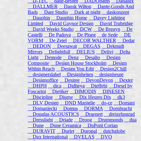
D-TEC
dade-design
DADObaths
Daisalux
DALLMER
Dansk Wilton
Dante-Goods And
Bads
Dare Studio
Dark at night
daskonzept
Dauphin
Dauphin Home
Davey Lighting
Limited
David Gaynor Design
David Trubridge
David Weeks Studio
DCW
De Breuyn
De
Castelli
De Padova
De Ploeg
de Sede
DE
VORM
De Zetel
DECOR WALTHER
Dedar
DEDON
Deesawat
DEGAS
Deknudt
Mirrors
Delightfull
DELIUS
Delivi
Delta
Light
Demode
Denz
Desalto
Design
Composite
Design House Stockholm
Design
Within Reach
Design You Edit
Design2Chill
designerslabel
Designheiten
designheure
Designoffice
Desiree
DevonDevon
Dexter
DHPH
dica
Didheya
Dieffebi
Diesel by
Foscarini
Dietiker
DIMODIS
DINESEN
Discipline
Diurne
Dix Heures Dix
dk3
DLV Design
DND Maniglie
do-ce
Domani
Domaniecki
Domus
DORMA
Dornbracht
Douglas ACOUSTICS
Draenert
dreizehngrad
Dresslight
Driade
Droog
Drummonds
dua
Dune
Dune Ceramica
DuPont Corian
DURAVIT
Durlet
Duropal
dutchglobe
Dux International
DVELAS
DVO