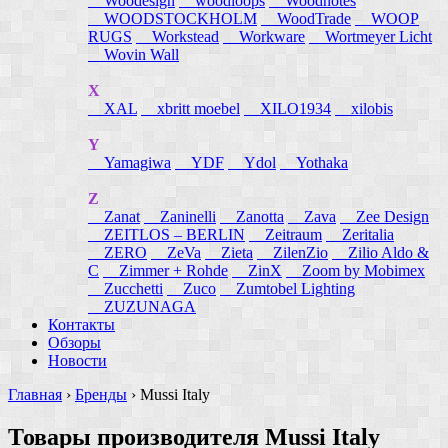
Woodesign
woodloops
Woodnotes
WOODSTOCKHOLM
WoodTrade
WOOP
RUGS
Workstead
Workware
Wortmeyer Licht
Wovin Wall
X
XAL
xbritt moebel
XILO1934
xilobis
Y
Yamagiwa
YDF
Ydol
Yothaka
Z
Zanat
Zaninelli
Zanotta
Zava
Zee Design
ZEITLOS – BERLIN
Zeitraum
Zeritalia
ZERO
ZeVa
Zieta
ZilenZio
Zilio Aldo &
C
Zimmer + Rohde
ZinX
Zoom by Mobimex
Zucchetti
Zuco
Zumtobel Lighting
ZUZUNAGA
Контакты
Обзоры
Новости
Главная
›
Бренды
›
Mussi Italy
Товары производителя Mussi Italy