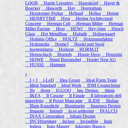
LOOR
Harrie Leenders
Hasenkopf
Haver &
Boecker
Haworth
Hay
Heerenhuis
Heizkorper Prolux
Helland
Hellux
Henge
HENRYTIMI
Hera
Hering Architectural
Concrete
Herman Cph
Herman Miller
Herman
Miller Europe
Hess
HEWI
Hey-Sign
Hirsch
Glass
Hirt Metallbau
Hisbalit
Holmegaard
Holmris Office
HOLTZ
Holzmanufaktur
Holzmedia
Home3
Hookl und Stool
horgenglarus
Horizon
HORM.IT
Hornschuch
Horreds
House Deco
Houssini
HOWE
Hund Buromobel
Husler Nest AG
HUSSL
Huttners
I
I + I
i-LeD
Idea Group
Ideal Form Team
Ideal Standard
Ideal Work
IDM Coupechoux
Ifo
iform
IGGOO
Ign. Design.
iittala
IKEA
Il Casone
Il Fanale
Il laboratorio dell
imperfetto
Il Pezzo Mancante
ILIDE
Illulian
Illum Kunstlicht
Illuminartis
Imamura Design
Imasoto
Imondi
in.es artdesign
INALCO
INAX Corporation
Inbani Design
INCHfurniture
Inclass
Incradible
Inda
Indera
Ingo Maurer
Inkiostro Bianco