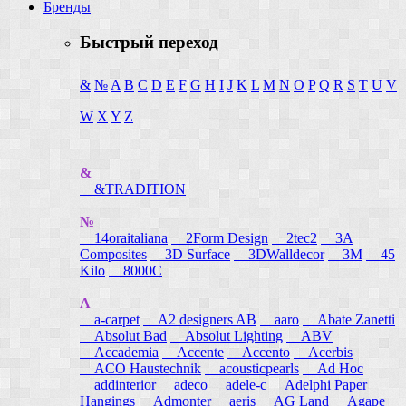
Бренды
Быстрый переход
&
№
A
B
C
D
E
F
G
H
I
J
K
L
M
N
O
P
Q
R
S
T
U
V
W
X
Y
Z
&
&TRADITION
№
14oraitaliana
2Form Design
2tec2
3A
Composites
3D Surface
3DWalldecor
3M
45
Kilo
8000C
A
a-carpet
A2 designers AB
aaro
Abate Zanetti
Absolut Bad
Absolut Lighting
ABV
Accademia
Accente
Accento
Acerbis
ACO Haustechnik
acousticpearls
Ad Hoc
addinterior
adeco
adele-c
Adelphi Paper
Hangings
Admonter
aeris
AG Land
Agape