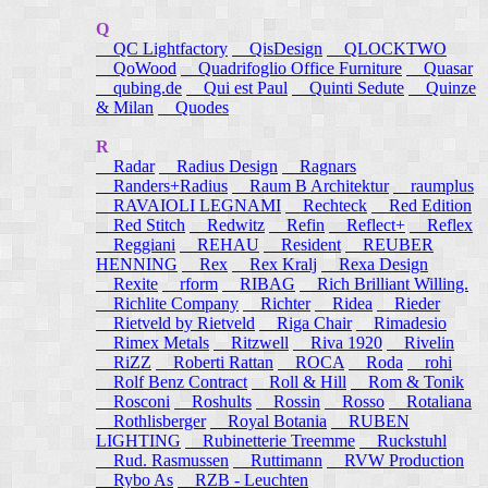
Q
QC Lightfactory
QisDesign
QLOCKTWO
QoWood
Quadrifoglio Office Furniture
Quasar
qubing.de
Qui est Paul
Quinti Sedute
Quinze
& Milan
Quodes
R
Radar
Radius Design
Ragnars
Randers+Radius
Raum B Architektur
raumplus
RAVAIOLI LEGNAMI
Rechteck
Red Edition
Red Stitch
Redwitz
Refin
Reflect+
Reflex
Reggiani
REHAU
Resident
REUBER
HENNING
Rex
Rex Kralj
Rexa Design
Rexite
rform
RIBAG
Rich Brilliant Willing.
Richlite Company
Richter
Ridea
Rieder
Rietveld by Rietveld
Riga Chair
Rimadesio
Rimex Metals
Ritzwell
Riva 1920
Rivelin
RiZZ
Roberti Rattan
ROCA
Roda
rohi
Rolf Benz Contract
Roll & Hill
Rom & Tonik
Rosconi
Roshults
Rossin
Rosso
Rotaliana
Rothlisberger
Royal Botania
RUBEN
LIGHTING
Rubinetterie Treemme
Ruckstuhl
Rud. Rasmussen
Ruttimann
RVW Production
Rybo As
RZB - Leuchten