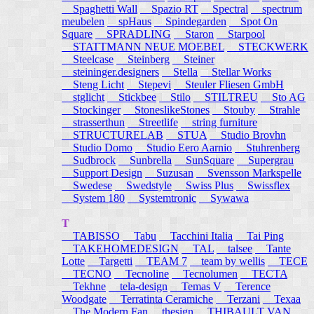
Spaghetti Wall
Spazio RT
Spectral
spectrum
meubelen
spHaus
Spindegarden
Spot On
Square
SPRADLING
Staron
Starpool
STATTMANN NEUE MOEBEL
STECKWERK
Steelcase
Steinberg
Steiner
steininger.designers
Stella
Stellar Works
Steng Licht
Stepevi
Steuler Fliesen GmbH
stglicht
Stickbee
Stilo
STILTREU
Sto AG
Stockinger
StoneslikeStones
Stouby
Strahle
strasserthun
Streetlife
string furniture
STRUCTURELAB
STUA
Studio Brovhn
Studio Domo
Studio Eero Aarnio
Stuhrenberg
Sudbrock
Sunbrella
SunSquare
Supergrau
Support Design
Suzusan
Svensson Markspelle
Swedese
Swedstyle
Swiss Plus
Swissflex
System 180
Systemtronic
Sywawa
T
TABISSO
Tabu
Tacchini Italia
Tai Ping
TAKEHOMEDESIGN
TAL
talsee
Tante
Lotte
Targetti
TEAM 7
team by wellis
TECE
TECNO
Tecnoline
Tecnolumen
TECTA
Tekhne
tela-design
Temas V
Terence
Woodgate
Terratinta Ceramiche
Terzani
Texaa
The Modern Fan
thesign
THIBAULT VAN