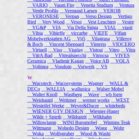
VARIO
Vauni Fire
Venetia Studium
Ventura
Verde Profilo
Vermund Larsen
VEROB
VERONESE
Verpan
Verso Design
Vertigo
Bird
Very Wood
Vesoi
Vest Leuchten
Vestre
VG&P
VIA
Via Della Spiga
VIAL
viasit
Vibia
Vibieffe
viccarbe
VIEFE
Vifian
Mobelwerkstatten AG
Vij5
Vilagrasa
Villeroy
& Boch
Vincent Sheppard
Vinterio
VIOCERO
Virtuell
Viso
Visplay
Vistosi
Viteo
Vitra
VitrA Bad
Vitrealspecchi
Vitrocsa
VIVES
Ceramica
Vladimir Kagan
Voice AB
VOLA
Volimea
Vondom
Vorwerk
VS
W
Wacotech - Wacosystems
Wagner
WALL &
DECo
WALLIA
wallunica
Walser Mobel
Walter Knoll
Wastberg
Wave
wb form
Weishaupl
Weitzner
werner works
WEST
Westeifel Werke
Wever&Ducre
whitebeds
WIENER GTV DESIGN
Wiesner-Hager
Wilde + Spieth
Wildspirit
Wilkhahn
Willowlamp
WINI Buromobel
Wintons Teak
Wittmann
Wobedo Design
Wogg
Wohr
Woka
Wolfsgruber
Wood & Washi