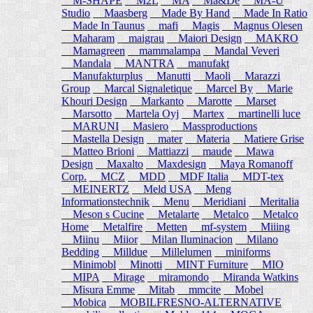
M-SHAPE
M2L
MA
Ma&De
MA-U
Studio
Maasberg
Made By Hand
Made In Ratio
Made In Taunus
mafi
Magis
Magnus Olesen
Maharam
maigrau
Maiori Design
MAKRO
Mamagreen
mammalampa
Mandal Veveri
Mandala
MANTRA
manufakt
Manufakturplus
Manutti
Maoli
Marazzi
Group
Marcal Signaletique
Marcel By
Marie
Khouri Design
Markanto
Marotte
Marset
Marsotto
Martela Oyj
Martex
martinelli luce
MARUNI
Masiero
Massproductions
Mastella Design
mater
Materia
Matiere Grise
Matteo Brioni
Mattiazzi
maude
Mawa
Design
Maxalto
Maxdesign
Maya Romanoff
Corp.
MCZ
MDD
MDF Italia
MDT-tex
MEINERTZ
Meld USA
Meng
Informationstechnik
Menu
Meridiani
Meritalia
Meson s Cucine
Metalarte
Metalco
Metalco
Home
Metalfire
Metten
mf-system
Miiing
Miinu
Miior
Milan Iluminacion
Milano
Bedding
Milldue
Millelumen
miniforms
Minimobl
Minotti
MINT Furniture
MIO
MIPA
Mirage
miramondo
Miranda Watkins
Misura Emme
Mitab
mmcite
Mobel
Mobica
MOBILFRESNO-ALTERNATIVE