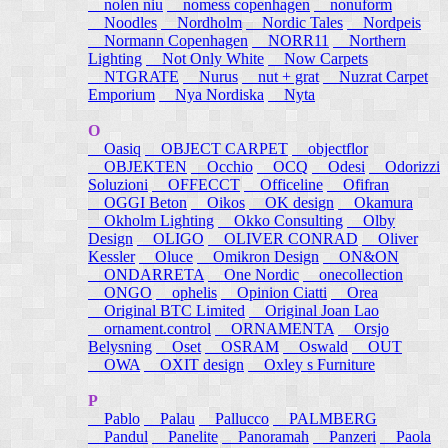
nolen niu
nomess copenhagen
nonuform
Noodles
Nordholm
Nordic Tales
Nordpeis
Normann Copenhagen
NORR11
Northern
Lighting
Not Only White
Now Carpets
NTGRATE
Nurus
nut + grat
Nuzrat Carpet
Emporium
Nya Nordiska
Nyta
O
Oasiq
OBJECT CARPET
objectflor
OBJEKTEN
Occhio
OCQ
Odesi
Odorizzi
Soluzioni
OFFECCT
Officeline
Ofifran
OGGI Beton
Oikos
OK design
Okamura
Okholm Lighting
Okko Consulting
Olby
Design
OLIGO
OLIVER CONRAD
Oliver
Kessler
Oluce
Omikron Design
ON&ON
ONDARRETA
One Nordic
onecollection
ONGO
ophelis
Opinion Ciatti
Orea
Original BTC Limited
Original Joan Lao
ornament.control
ORNAMENTA
Orsjo
Belysning
Oset
OSRAM
Oswald
OUT
OWA
OXIT design
Oxley s Furniture
P
Pablo
Palau
Pallucco
PALMBERG
Pandul
Panelite
Panoramah
Panzeri
Paola