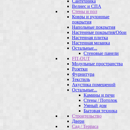
Сантехника
Велнес и СПА
Стены и пол
Ковры и рулонные
покрытия
Напольные покрытия
Настенные покрытия/Обои
Настенная плитка
Настенная мозаика
Остальные...
Стеновые панели
FIT-OUT
Модульные пространства
Розетки
Фурнитура
Текстиль
Акустика помещений
Остальные...
Камины и печи
Стены / Потолок
Умный дом
Бытовая техника
Строительство
Двери
Сад / Терраса