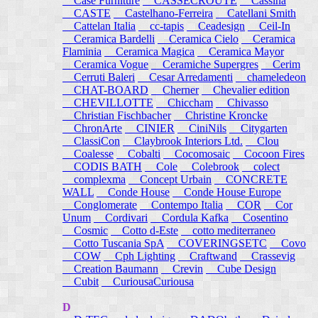
Case Furniture
CASSECROUTE
Cassina
CASTE
Castelhano-Ferreira
Catellani Smith
Cattelan Italia
cc-tapis
Ceadesign
Ceil-In
Ceramica Bardelli
Ceramica Cielo
Ceramica
Flaminia
Ceramica Magica
Ceramica Mayor
Ceramica Vogue
Ceramiche Supergres
Cerim
Cerruti Baleri
Cesar Arredamenti
chameledeon
CHAT-BOARD
Cherner
Chevalier edition
CHEVILLOTTE
Chiccham
Chivasso
Christian Fischbacher
Christine Kroncke
ChronArte
CINIER
CiniNils
Citygarten
ClassiCon
Claybrook Interiors Ltd.
Clou
Coalesse
Cobalti
Cocomosaic
Cocoon Fires
CODIS BATH
Cole
Colebrook
colect
complexma
Concept Urbain
CONCRETE
WALL
Conde House
Conde House Europe
Conglomerate
Contempo Italia
COR
Cor
Unum
Cordivari
Cordula Kafka
Cosentino
Cosmic
Cotto d-Este
cotto mediterraneo
Cotto Tuscania SpA
COVERINGSETC
Covo
COW
Cph Lighting
Craftwand
Crassevig
Creation Baumann
Crevin
Cube Design
Cubit
CuriousaCuriousa
D