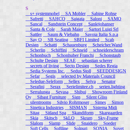
S
s+ systemmobel
SA Mobler
Sabine Rohse
Safretti
SAHCO
Saigata
Saloni
SAMO
Sancal
Sandstein Concept
Sanktjohanser
Santa & Cole
Sarah Maier
Sartori Luigi Srl
Sattler
Saum & Viebahn
Savoia Italia S.p.a
Say O
SB Seating
SBFI Limited
Scab
Design
Schatti
Schauenburg
Scheicher.Wand
Scherlin
Schiffini
Schneid
schneiderschram
Schonbuch
Schonhuber Franchi
Schonstaub
Schulte Design
SEAE
sebastian scherer
secrets of living
Secto Design
Sedes Regia
Sedia Systems Inc.
Sedus Stoll
SEEDDESIGN
Sefar
Segis
selected by Materials Council
Seledue-Seleform
Sellex
Selva
Senator
Serafini
Serax
Serielimitee.ch
serien.lighting
Serralunga
Sevasa
Shibui
Showroom Finland
Oy
Sibast Furniture
Sign
Silent Gliss
silentrooms
Silvio Rohrmoser
Simes
Simon
Sinetica Industries
SISMAN
Sistema Midi
Sitag
Sitland Spa
Skandiform
Skargaarden
Skia
Skitsch
SkLO
Skram
Sky-Frame
Slalom
Slamp
Slide
Snaidero
Soeder
Soft Cells
Softline
Solpuri
SONIA
Sovet