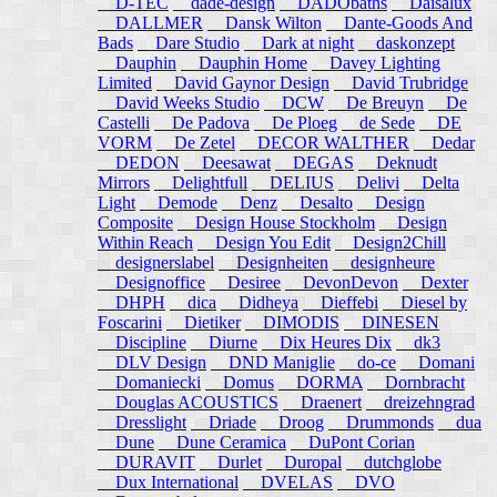
D-TEC
dade-design
DADObaths
Daisalux
DALLMER
Dansk Wilton
Dante-Goods And
Bads
Dare Studio
Dark at night
daskonzept
Dauphin
Dauphin Home
Davey Lighting
Limited
David Gaynor Design
David Trubridge
David Weeks Studio
DCW
De Breuyn
De
Castelli
De Padova
De Ploeg
de Sede
DE
VORM
De Zetel
DECOR WALTHER
Dedar
DEDON
Deesawat
DEGAS
Deknudt
Mirrors
Delightfull
DELIUS
Delivi
Delta
Light
Demode
Denz
Desalto
Design
Composite
Design House Stockholm
Design
Within Reach
Design You Edit
Design2Chill
designerslabel
Designheiten
designheure
Designoffice
Desiree
DevonDevon
Dexter
DHPH
dica
Didheya
Dieffebi
Diesel by
Foscarini
Dietiker
DIMODIS
DINESEN
Discipline
Diurne
Dix Heures Dix
dk3
DLV Design
DND Maniglie
do-ce
Domani
Domaniecki
Domus
DORMA
Dornbracht
Douglas ACOUSTICS
Draenert
dreizehngrad
Dresslight
Driade
Droog
Drummonds
dua
Dune
Dune Ceramica
DuPont Corian
DURAVIT
Durlet
Duropal
dutchglobe
Dux International
DVELAS
DVO