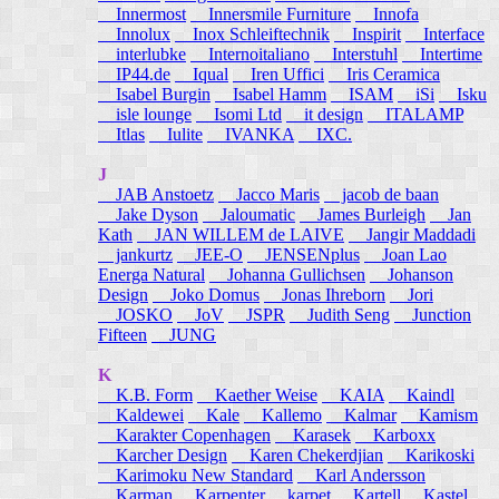
Innermost
Innersmile Furniture
Innofa
Innolux
Inox Schleiftechnik
Inspirit
Interface
interlubke
Internoitaliano
Interstuhl
Intertime
IP44.de
Iqual
Iren Uffici
Iris Ceramica
Isabel Burgin
Isabel Hamm
ISAM
iSi
Isku
isle lounge
Isomi Ltd
it design
ITALAMP
Itlas
Iulite
IVANKA
IXC.
J
JAB Anstoetz
Jacco Maris
jacob de baan
Jake Dyson
Jaloumatic
James Burleigh
Jan
Kath
JAN WILLEM de LAIVE
Jangir Maddadi
jankurtz
JEE-O
JENSENplus
Joan Lao
Energa Natural
Johanna Gullichsen
Johanson
Design
Joko Domus
Jonas Ihreborn
Jori
JOSKO
JoV
JSPR
Judith Seng
Junction
Fifteen
JUNG
K
K.B. Form
Kaether Weise
KAIA
Kaindl
Kaldewei
Kale
Kallemo
Kalmar
Kamism
Karakter Copenhagen
Karasek
Karboxx
Karcher Design
Karen Chekerdjian
Karikoski
Karimoku New Standard
Karl Andersson
Karman
Karpenter
karpet
Kartell
Kastel