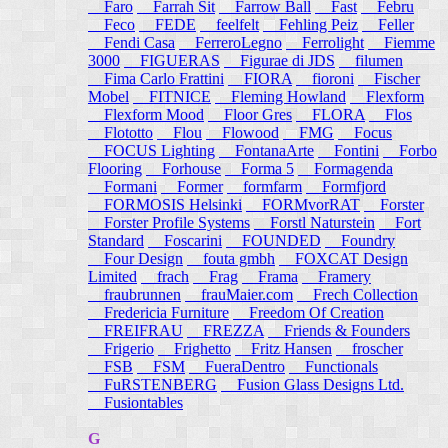
Faro
Farrah Sit
Farrow Ball
Fast
Febru
Feco
FEDE
feelfelt
Fehling Peiz
Feller
Fendi Casa
FerreroLegno
Ferrolight
Fiemme
3000
FIGUERAS
Figurae di JDS
filumen
Fima Carlo Frattini
FIORA
fioroni
Fischer
Mobel
FITNICE
Fleming Howland
Flexform
Flexform Mood
Floor Gres
FLORA
Flos
Flototto
Flou
Flowood
FMG
Focus
FOCUS Lighting
FontanaArte
Fontini
Forbo
Flooring
Forhouse
Forma 5
Formagenda
Formani
Former
formfarm
Formfjord
FORMOSIS Helsinki
FORMvorRAT
Forster
Forster Profile Systems
Forstl Naturstein
Fort
Standard
Foscarini
FOUNDED
Foundry
Four Design
fouta gmbh
FOXCAT Design
Limited
frach
Frag
Frama
Framery
fraubrunnen
frauMaier.com
Frech Collection
Fredericia Furniture
Freedom Of Creation
FREIFRAU
FREZZA
Friends & Founders
Frigerio
Frighetto
Fritz Hansen
froscher
FSB
FSM
FueraDentro
Functionals
FuRSTENBERG
Fusion Glass Designs Ltd.
Fusiontables
G