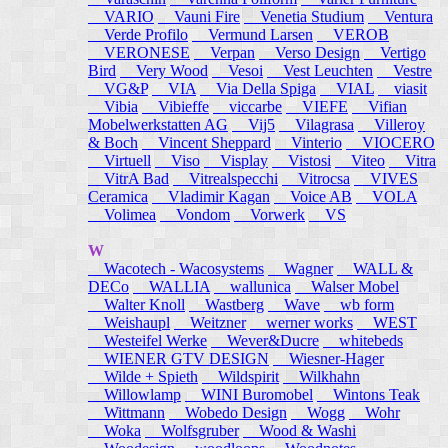
VARIO
Vauni Fire
Venetia Studium
Ventura
Verde Profilo
Vermund Larsen
VEROB
VERONESE
Verpan
Verso Design
Vertigo
Bird
Very Wood
Vesoi
Vest Leuchten
Vestre
VG&P
VIA
Via Della Spiga
VIAL
viasit
Vibia
Vibieffe
viccarbe
VIEFE
Vifian
Mobelwerkstatten AG
Vij5
Vilagrasa
Villeroy
& Boch
Vincent Sheppard
Vinterio
VIOCERO
Virtuell
Viso
Visplay
Vistosi
Viteo
Vitra
VitrA Bad
Vitrealspecchi
Vitrocsa
VIVES
Ceramica
Vladimir Kagan
Voice AB
VOLA
Volimea
Vondom
Vorwerk
VS
W
Wacotech - Wacosystems
Wagner
WALL &
DECo
WALLIA
wallunica
Walser Mobel
Walter Knoll
Wastberg
Wave
wb form
Weishaupl
Weitzner
werner works
WEST
Westeifel Werke
Wever&Ducre
whitebeds
WIENER GTV DESIGN
Wiesner-Hager
Wilde + Spieth
Wildspirit
Wilkhahn
Willowlamp
WINI Buromobel
Wintons Teak
Wittmann
Wobedo Design
Wogg
Wohr
Woka
Wolfsgruber
Wood & Washi