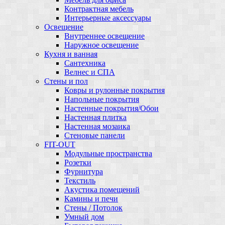
Контрактная мебель
Интерьерные аксессуары
Освещение
Внутреннее освещение
Наружное освещение
Кухня и ванная
Сантехника
Велнес и СПА
Стены и пол
Ковры и рулонные покрытия
Напольные покрытия
Настенные покрытия/Обои
Настенная плитка
Настенная мозаика
Стеновые панели
FIT-OUT
Модульные пространства
Розетки
Фурнитура
Текстиль
Акустика помещений
Камины и печи
Стены / Потолок
Умный дом