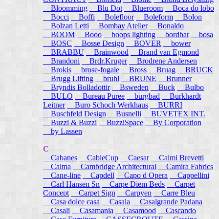
Bloomming
Blu Dot
Blueroom
Boca do lobo
Bocci
Boffi
Bolefloor
Boleform
Bolon
Bolzan Letti
Bombay Atelier
Bonaldo
BOOM
Booo
boops lighting
bordbar
bosa
BOSC
Bosse Design
BOVER
bower
BRABBU
Brainwood
Brand van Egmond
Brandoni
Brdr.Kruger
Brodrene Andersen
Brokis
brose-fogale
Bross
Bruag
BRUCK
Brugg Lifting
bruhl
BRUNE
Brunner
Bryndis Bolladottir
Bsweden
Buck
Bulbo
BULO
Bureau Puree
burgbad
Burkhardt
Leitner
Buro Schoch Werkhaus
BURRI
Buschfeld Design
Busnelli
BUVETEX INT.
Buzzi & Buzzi
BuzziSpace
By Corporation
by Lassen
C
Cabanes
CableCup
Caesar
Caimi Brevetti
Calma
Cambridge Architectural
Camira Fabrics
Cane-line
Capdell
Capo d Opera
Cappellini
Carl Hansen Sn
Carpe Diem Beds
Carpet
Concept
Carpet Sign
Carpyen
Carre Bleu
Casa dolce casa
Casala
Casalgrande Padana
Casali
Casamania
Casamood
Cascando