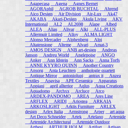
Agapecasa
Agena
Agnes Bernet
AGORAphil
AGROB BUCHTAL
Ahrend
Aico Design
Air Division
Air-Lux
Ak47
AKABA
Akari-Design
Akula Living
AKV
International
AL2
AL2698
Alape
Albed
ALEA
Alias
Alivar
Alki
ALL-PLUS
Allermuir Limited
Alloy
ALMA LIGHT
Alonso Mercader
Alphenberg
Alpi
Altatensione
Alteme
Alvari
Amat-3
AMOS DESIGN
ANB art-design
Andreas
Janson
Andreu World
Anglepoise
ANGO
Anker
Ann Idstein
Ann Sacks
Anna Torfs
ANNE KYYRO QUINN
Another Country
Ansorg
Anta Leuchten
anthologie quartett
Antique Mirror
antoniolupi
antrax it
Anzea
Textiles
Apavisa
APE Ceramica
Apparatus
Appiani
april allterior
Aqlus
Aqua Creations
Aquadomo
Archxx
Arcluce
Arco
ARDEX-PANDOMO
AREA
Ares Line
ARFLEX
ARIDI
Ariostea
ARKAIA
ARKOSLIGHT
Arktis Furniture
ARLEX
design
Arlex Italia
Armstrong
Arper
art aqua
Art Deco Schneider
Artek
Artelano
Artemide
Artemide Architectural
Artemide Outdoor
Arthesi
ARTHUR HOLM
Artifort
Artisan