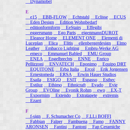
Dynamobel
E
e15
EBB-FLOW
Echtstahl
Eclisse
ECUS
Eden Design
Edition Wohnbedarf
editionformform
EeStairs
Effegibi
eggersmann
Ego Paris
eigenmannDUROT
Eleanor Home
ELEMENT ONE
Elementi di
Luceplan
Elica
Elitis
ellenbergerdesign
Elmo
Leather
Embacco Lighting
Embru-Werke AG
emeco
Emmanuel Babled
EMU Group
ENEA
Engelbrechts
ENNE
Enrico
Pellizzoni
ENVATECH
Eponimo
Equipo DRT
EQUITONE
Erba Italia
Ercol
Erik Jorgensen
Ernestomeda
ERSA
Erwin Hauer Studios
Esaila
ESIGO
ESIT
Espasso
Esthec
Estiluz
Ethimo
Ethnicraft
Evado
Evie
Group
EVOline
Evonik Rohm
ewo
EX-T
Expormim
Extendo
Extratapete
extremis
Ezarri
F
f-sign
F. Schumacher Co
F.LLi BOFFI
Fabbian
Falper
Fambuena
Famo
FANNY
ARONSEN
Fantini
Fantoni
Fap Ceramiche