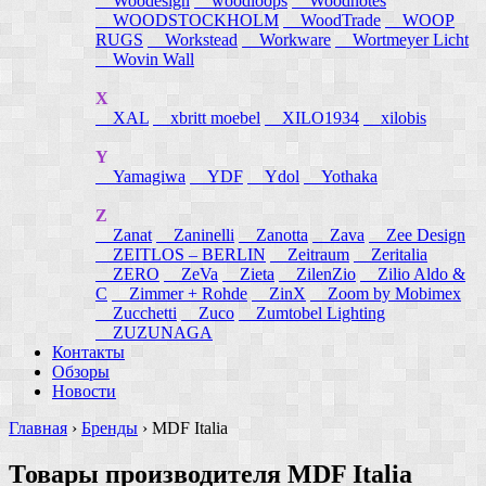
Woodesign
woodloops
Woodnotes
WOODSTOCKHOLM
WoodTrade
WOOP
RUGS
Workstead
Workware
Wortmeyer Licht
Wovin Wall
X
XAL
xbritt moebel
XILO1934
xilobis
Y
Yamagiwa
YDF
Ydol
Yothaka
Z
Zanat
Zaninelli
Zanotta
Zava
Zee Design
ZEITLOS – BERLIN
Zeitraum
Zeritalia
ZERO
ZeVa
Zieta
ZilenZio
Zilio Aldo &
C
Zimmer + Rohde
ZinX
Zoom by Mobimex
Zucchetti
Zuco
Zumtobel Lighting
ZUZUNAGA
Контакты
Обзоры
Новости
Главная
›
Бренды
›
MDF Italia
Товары производителя MDF Italia