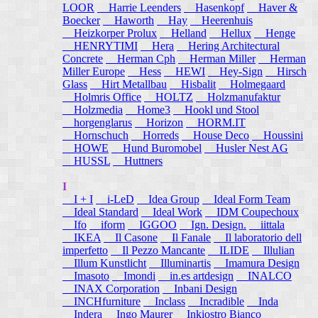
LOOR
Harrie Leenders
Hasenkopf
Haver &
Boecker
Haworth
Hay
Heerenhuis
Heizkorper Prolux
Helland
Hellux
Henge
HENRYTIMI
Hera
Hering Architectural
Concrete
Herman Cph
Herman Miller
Herman
Miller Europe
Hess
HEWI
Hey-Sign
Hirsch
Glass
Hirt Metallbau
Hisbalit
Holmegaard
Holmris Office
HOLTZ
Holzmanufaktur
Holzmedia
Home3
Hookl und Stool
horgenglarus
Horizon
HORM.IT
Hornschuch
Horreds
House Deco
Houssini
HOWE
Hund Buromobel
Husler Nest AG
HUSSL
Huttners
I
I + I
i-LeD
Idea Group
Ideal Form Team
Ideal Standard
Ideal Work
IDM Coupechoux
Ifo
iform
IGGOO
Ign. Design.
iittala
IKEA
Il Casone
Il Fanale
Il laboratorio dell
imperfetto
Il Pezzo Mancante
ILIDE
Illulian
Illum Kunstlicht
Illuminartis
Imamura Design
Imasoto
Imondi
in.es artdesign
INALCO
INAX Corporation
Inbani Design
INCHfurniture
Inclass
Incradible
Inda
Indera
Ingo Maurer
Inkiostro Bianco