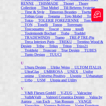
RENNE
THISMADE
Thonet
Thony
Collection
Thut Mobel
Till Behrens Systeme
Time & Style
Timorous Beasties
Tisettanta
Tobias Grau
Togama
Tojo Mobel
Token
Tokio
TOLERIE FOREZIENNE
Tom Rossau
TON
Tonelli
Tonon
Torremato
Toscoquattro
Toscot
tossa
tossB
Toulemonde Bochart
Traba
Traddel
TRADEWINDS
Tramo
TRE-P TRE-Piu
Treca Interiors Paris
TREKU
Trentino Wood &
Design
Tribu
Trilux
Triton
Trizo21
Troldtekt
Tronconi
True Design
TUBES
Tunto Design
TUUCI
U
Uhuru Design
Ulrike Weiss
ULTOM ITALIA
UltraGlas
UMBROSA
UNEX
Unifor
unima
Universo Positivo
Unopiu
Urbanature
Urbo
USM
Utopia and Utility
V
V&B Fliesen GmbH
V-ZUG
Valcucine
Valli&Valli
Valmori Ceramica Design
Valoa by
Aurora
van Esch
Van Rossum
VANGE
Varaschin
Varenna Poliform
Varier Furniture