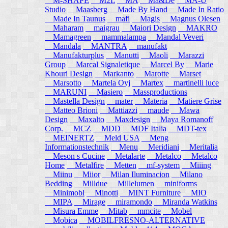
M-SHAPE
M2L
MA
Ma&De
MA-U
Studio
Maasberg
Made By Hand
Made In Ratio
Made In Taunus
mafi
Magis
Magnus Olesen
Maharam
maigrau
Maiori Design
MAKRO
Mamagreen
mammalampa
Mandal Veveri
Mandala
MANTRA
manufakt
Manufakturplus
Manutti
Maoli
Marazzi
Group
Marcal Signaletique
Marcel By
Marie
Khouri Design
Markanto
Marotte
Marset
Marsotto
Martela Oyj
Martex
martinelli luce
MARUNI
Masiero
Massproductions
Mastella Design
mater
Materia
Matiere Grise
Matteo Brioni
Mattiazzi
maude
Mawa
Design
Maxalto
Maxdesign
Maya Romanoff
Corp.
MCZ
MDD
MDF Italia
MDT-tex
MEINERTZ
Meld USA
Meng
Informationstechnik
Menu
Meridiani
Meritalia
Meson s Cucine
Metalarte
Metalco
Metalco
Home
Metalfire
Metten
mf-system
Miiing
Miinu
Miior
Milan Iluminacion
Milano
Bedding
Milldue
Millelumen
miniforms
Minimobl
Minotti
MINT Furniture
MIO
MIPA
Mirage
miramondo
Miranda Watkins
Misura Emme
Mitab
mmcite
Mobel
Mobica
MOBILFRESNO-ALTERNATIVE