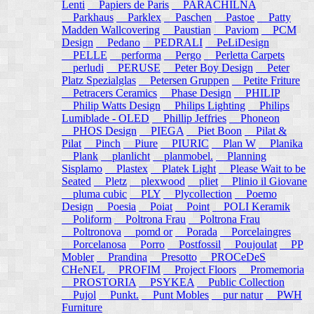
Lenti
Papiers de Paris
PARACHILNA
Parkhaus
Parklex
Paschen
Pastoe
Patty
Madden Wallcovering
Paustian
Paviom
PCM
Design
Pedano
PEDRALI
PeLiDesign
PELLE
performa
Pergo
Perletta Carpets
perludi
PERUSE
Peter Boy Design
Peter
Platz Spezialglas
Petersen Gruppen
Petite Friture
Petracers Ceramics
Phase Design
PHILIP
Philip Watts Design
Philips Lighting
Philips
Lumiblade - OLED
Phillip Jeffries
Phoneon
PHOS Design
PIEGA
Piet Boon
Pilat &
Pilat
Pinch
Piure
PIURIC
Plan W
Planika
Plank
planlicht
planmobel.
Planning
Sisplamo
Plastex
Platek Light
Please Wait to be
Seated
Pletz
plexwood
pliet
Plinio il Giovane
pluma cubic
PLY
Plycollection
Poemo
Design
Poesia
Poiat
Point
POLI Keramik
Poliform
Poltrona Frau
Poltrona Frau
Poltronova
pomd or
Porada
Porcelaingres
Porcelanosa
Porro
Postfossil
Poujoulat
PP
Mobler
Prandina
Presotto
PROCeDeS
CHeNEL
PROFIM
Project Floors
Promemoria
PROSTORIA
PSYKEA
Public Collection
Pujol
Punkt.
Punt Mobles
pur natur
PWH
Furniture