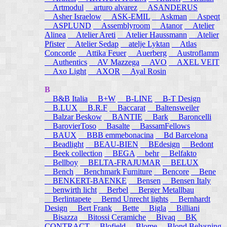
Artmodul
arturo alvarez
ASANDERUS
Asher Israelow
ASK-EMIL
Askman
Aspeqt
ASPLUND
Assemblyroom
Atanor
Atelier
Alinea
Atelier Areti
Atelier Haussmann
Atelier
Pfister
Atelier Sedap
atelje Lyktan
Atlas
Concorde
Attika Feuer
Auerberg
Austroflamm
Authentics
AV Mazzega
AVO
AXEL VEIT
Axo Light
AXOR
Ayal Rosin
B
B&B Italia
B+W
B-LINE
B-T Design
B.LUX
B.R.F
Baccarat
Baltensweiler
Balzar Beskow
BANTIE
Bark
Baroncelli
BarovierToso
Basalte
BassamFellows
BAUX
BBB emmebonacina
Bd Barcelona
Beadlight
BEAU-BIEN
BEdesign
Bedont
Beek collection
BEGA
behr
Belfakto
Bellboy
BELTA-FRAJUMAR
BELUX
Bench
Benchmark Furniture
Bencore
Bene
BENKERT-BAENKE
Bensen
Bensen Italy
benwirth licht
Berbel
Berger Metallbau
Berlintapete
Bernd Unrecht lights
Bernhardt
Design
Bert Frank
Bette
Bigla
Billiani
Bisazza
Bitossi Ceramiche
Bivaq
BK
CONTRACT
Blofield
Blome
Blond Belysning