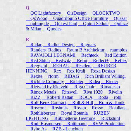
Q
QC Lightfactory
QisDesign
QLOCKTWO
QoWood
Quadrifoglio Office Furniture
Quasar
qubing.de
Qui est Paul
Quinti Sedute
Quinze
& Milan
Quodes
R
Radar
Radius Design
Ragnars
Randers+Radius
Raum B Architektur
raumplus
RAVAIOLI LEGNAMI
Rechteck
Red Edition
Red Stitch
Redwitz
Refin
Reflect+
Reflex
Reggiani
REHAU
Resident
REUBER
HENNING
Rex
Rex Kralj
Rexa Design
Rexite
rform
RIBAG
Rich Brilliant Willing.
Richlite Company
Richter
Ridea
Rieder
Rietveld by Rietveld
Riga Chair
Rimadesio
Rimex Metals
Ritzwell
Riva 1920
Rivelin
RiZZ
Roberti Rattan
ROCA
Roda
rohi
Rolf Benz Contract
Roll & Hill
Rom & Tonik
Rosconi
Roshults
Rossin
Rosso
Rotaliana
Rothlisberger
Royal Botania
RUBEN
LIGHTING
Rubinetterie Treemme
Ruckstuhl
Rud. Rasmussen
Ruttimann
RVW Production
Rybo As
RZB - Leuchten