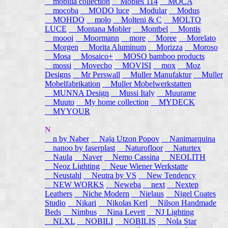
mobilia collection
Mobles 114
MOCA
mocoba
MODO luce
Modular
Modus
MOHDO
molo
Molteni & C
MOLTO
LUCE
Montana Mobler
Montbel
Montis
moooi
Moormann
more
Moree
Morelato
Morgen
Morita Aluminum
Morizza
Moroso
Mosa
Mosaico+
MOSO bamboo products
mossi
Movecho
MOVISI
mox
Moz
Designs
Mr Perswall
Muller Manufaktur
Muller
Mobelfabrikation
Muller Mobelwerkstatten
MUNNA Design
Mussi Italy
Muurame
Muuto
My home collection
MYDECK
MYYOUR
N
n by Naber
Naja Utzon Popov
Nanimarquina
nanoo by faserplast
Naturofloor
Naturtex
Naula
Naver
Nemo Cassina
NEOLITH
Neoz Lighting
Neue Wiener Werkstatte
Neustahl
Neutra by VS
New Tendency
NEW WORKS
Neweba
next
Nextep
Leathers
Niche Modern
Nielaus
Nigel Coates
Studio
Nikari
Nikolas Kerl
Nilson Handmade
Beds
Nimbus
Nina Levett
NJ Lighting
NLXL
NOBILI
NOBILIS
Nola Star