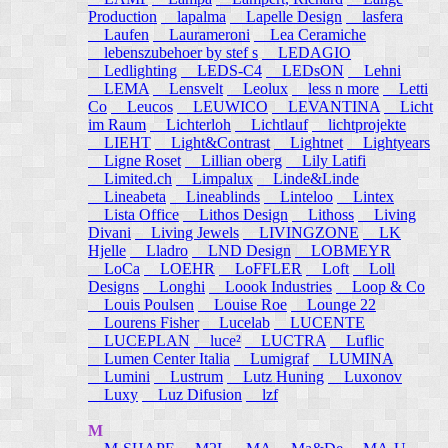
Production
lapalma
Lapelle Design
lasfera
Laufen
Laurameroni
Lea Ceramiche
lebenszubehoer by stef s
LEDAGIO
Ledlighting
LEDS-C4
LEDsON
Lehni
LEMA
Lensvelt
Leolux
less n more
Letti
Co
Leucos
LEUWICO
LEVANTINA
Licht
im Raum
Lichterloh
Lichtlauf
lichtprojekte
LIEHT
Light&Contrast
Lightnet
Lightyears
Ligne Roset
Lillian oberg
Lily Latifi
Limited.ch
Limpalux
Linde&Linde
Lineabeta
Lineablinds
Linteloo
Lintex
Lista Office
Lithos Design
Lithoss
Living
Divani
Living Jewels
LIVINGZONE
LK
Hjelle
Lladro
LND Design
LOBMEYR
LoCa
LOEHR
LoFFLER
Loft
Loll
Designs
Longhi
Loook Industries
Loop & Co
Louis Poulsen
Louise Roe
Lounge 22
Lourens Fisher
Lucelab
LUCENTE
LUCEPLAN
luce²
LUCTRA
Luflic
Lumen Center Italia
Lumigraf
LUMINA
Lumini
Lustrum
Lutz Huning
Luxonov
Luxy
Luz Difusion
lzf
M