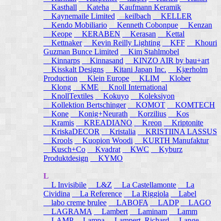
Kasthall
Kateha
Kaufmann Keramik
Kaynemaile Limited
keilbach
KELLER
Kendo Mobiliario
Kenneth Cobonpue
Kenzan
Keope
KERABEN
Kerasan
Kettal
Kettnaker
Kevin Reilly Lighting
KFF
Khouri
Guzman Bunce Limited
Kim Stahlmobel
Kinnarps
Kinnasand
KINZO AIR by bau+art
Kisskalt Designs
Kitani Japan Inc.
Kjærholm
Production
Klein Europe
KLIM
Klober
Klong
KME
Knoll International
KnollTextiles
Kokuyo
Koleksiyon
Kollektion Bertschinger
KOMOT
KOMTECH
Kone
Konig+Neurath
Korzilius
Kos
Kramis
KREADIANO
Kreon
Kriptonite
KriskaDECOR
Kristalia
KRISTIINA LASSUS
Krools
Kuopion Woodi
KURTH Manufaktur
Kusch+Co
Kvadrat
KWC
Kyburz
Produktdesign
KYMO
L
L Invisibile
L&Z
La Castellamonte
La
Cividina
La Reference
La Riggiola
Label
labo creme brulee
LABOFA
LADP
LAGO
LAGRAMA
Lambert
Laminam
Lamm
LAMP
Lampa
Lampert, Richard
Lange