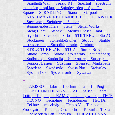
Spaghetti Wall
Spazio RT
Spectral
spectrum
meubelen
spHaus
Spindegarden
Spot On
Square
SPRADLING
Staron
Starpool
STATTMANN NEUE MOEBEL
STECKWERK
Steelcase
Steinberg
Steiner
steininger.designers
Stella
Stellar Works
Steng Licht
Stepevi
Steuler Fliesen GmbH
stglicht
Stickbee
Stilo
STILTREU
Sto AG
Stockinger
StoneslikeStones
Stouby
Strahle
strasserthun
Streetlife
string furniture
STRUCTURELAB
STUA
Studio Brovhn
Studio Domo
Studio Eero Aarnio
Stuhrenberg
Sudbrock
Sunbrella
SunSquare
Supergrau
Support Design
Suzusan
Svensson Markspelle
Swedese
Swedstyle
Swiss Plus
Swissflex
System 180
Systemtronic
Sywawa
T
TABISSO
Tabu
Tacchini Italia
Tai Ping
TAKEHOMEDESIGN
TAL
talsee
Tante
Lotte
Targetti
TEAM 7
team by wellis
TECE
TECNO
Tecnoline
Tecnolumen
TECTA
Tekhne
tela-design
Temas V
Terence
Woodgate
Terratinta Ceramiche
Terzani
Texaa
The Modern Fan
thesign
THIBAULT VAN