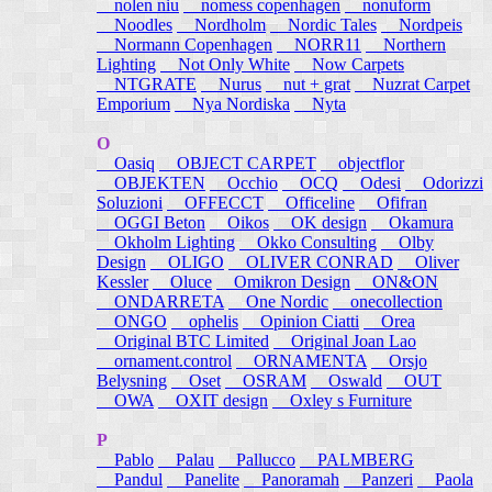
nolen niu
nomess copenhagen
nonuform
Noodles
Nordholm
Nordic Tales
Nordpeis
Normann Copenhagen
NORR11
Northern
Lighting
Not Only White
Now Carpets
NTGRATE
Nurus
nut + grat
Nuzrat Carpet
Emporium
Nya Nordiska
Nyta
O
Oasiq
OBJECT CARPET
objectflor
OBJEKTEN
Occhio
OCQ
Odesi
Odorizzi
Soluzioni
OFFECCT
Officeline
Ofifran
OGGI Beton
Oikos
OK design
Okamura
Okholm Lighting
Okko Consulting
Olby
Design
OLIGO
OLIVER CONRAD
Oliver
Kessler
Oluce
Omikron Design
ON&ON
ONDARRETA
One Nordic
onecollection
ONGO
ophelis
Opinion Ciatti
Orea
Original BTC Limited
Original Joan Lao
ornament.control
ORNAMENTA
Orsjo
Belysning
Oset
OSRAM
Oswald
OUT
OWA
OXIT design
Oxley s Furniture
P
Pablo
Palau
Pallucco
PALMBERG
Pandul
Panelite
Panoramah
Panzeri
Paola