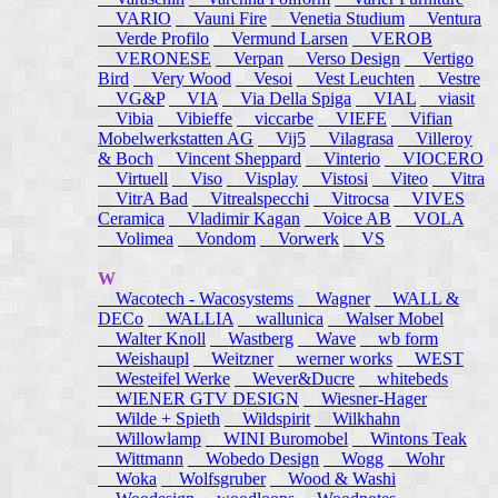
VARIO
Vauni Fire
Venetia Studium
Ventura
Verde Profilo
Vermund Larsen
VEROB
VERONESE
Verpan
Verso Design
Vertigo
Bird
Very Wood
Vesoi
Vest Leuchten
Vestre
VG&P
VIA
Via Della Spiga
VIAL
viasit
Vibia
Vibieffe
viccarbe
VIEFE
Vifian
Mobelwerkstatten AG
Vij5
Vilagrasa
Villeroy
& Boch
Vincent Sheppard
Vinterio
VIOCERO
Virtuell
Viso
Visplay
Vistosi
Viteo
Vitra
VitrA Bad
Vitrealspecchi
Vitrocsa
VIVES
Ceramica
Vladimir Kagan
Voice AB
VOLA
Volimea
Vondom
Vorwerk
VS
W
Wacotech - Wacosystems
Wagner
WALL &
DECo
WALLIA
wallunica
Walser Mobel
Walter Knoll
Wastberg
Wave
wb form
Weishaupl
Weitzner
werner works
WEST
Westeifel Werke
Wever&Ducre
whitebeds
WIENER GTV DESIGN
Wiesner-Hager
Wilde + Spieth
Wildspirit
Wilkhahn
Willowlamp
WINI Buromobel
Wintons Teak
Wittmann
Wobedo Design
Wogg
Wohr
Woka
Wolfsgruber
Wood & Washi