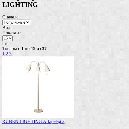
LIGHTING
Сначала:
Вид:
Показать:
шт.
Товары с
1
по
15
из
37
1
2
3
RUBEN LIGHTING Arkipelag 3