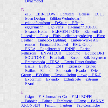
Dynamobel
E
e15
EBB-FLOW
Echtstahl
Eclisse
ECUS
Eden Design
Edition Wohnbedarf
editionformform
EeStairs
Effegibi
eggersmann
Ego Paris
eigenmannDUROT
Eleanor Home
ELEMENT ONE
Elementi di
Luceplan
Elica
Elitis
ellenbergerdesign
Elmo
Leather
Embacco Lighting
Embru-Werke AG
emeco
Emmanuel Babled
EMU Group
ENEA
Engelbrechts
ENNE
Enrico
Pellizzoni
ENVATECH
Eponimo
Equipo DRT
EQUITONE
Erba Italia
Ercol
Erik Jorgensen
Ernestomeda
ERSA
Erwin Hauer Studios
Esaila
ESIGO
ESIT
Espasso
Esthec
Estiluz
Ethimo
Ethnicraft
Evado
Evie
Group
EVOline
Evonik Rohm
ewo
EX-T
Expormim
Extendo
Extratapete
extremis
Ezarri
F
f-sign
F. Schumacher Co
F.LLi BOFFI
Fabbian
Falper
Fambuena
Famo
FANNY
ARONSEN
Fantini
Fantoni
Fap Ceramiche