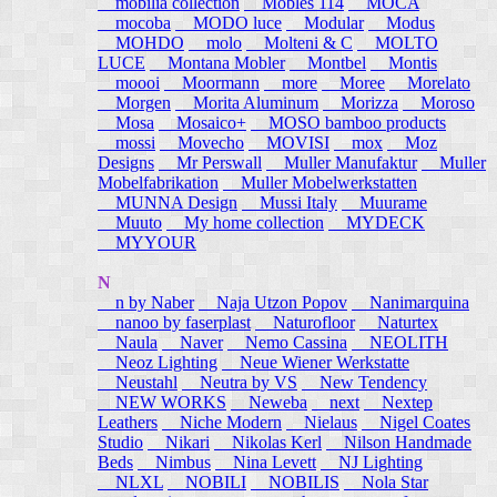
mobilia collection
Mobles 114
MOCA
mocoba
MODO luce
Modular
Modus
MOHDO
molo
Molteni & C
MOLTO
LUCE
Montana Mobler
Montbel
Montis
moooi
Moormann
more
Moree
Morelato
Morgen
Morita Aluminum
Morizza
Moroso
Mosa
Mosaico+
MOSO bamboo products
mossi
Movecho
MOVISI
mox
Moz
Designs
Mr Perswall
Muller Manufaktur
Muller
Mobelfabrikation
Muller Mobelwerkstatten
MUNNA Design
Mussi Italy
Muurame
Muuto
My home collection
MYDECK
MYYOUR
N
n by Naber
Naja Utzon Popov
Nanimarquina
nanoo by faserplast
Naturofloor
Naturtex
Naula
Naver
Nemo Cassina
NEOLITH
Neoz Lighting
Neue Wiener Werkstatte
Neustahl
Neutra by VS
New Tendency
NEW WORKS
Neweba
next
Nextep
Leathers
Niche Modern
Nielaus
Nigel Coates
Studio
Nikari
Nikolas Kerl
Nilson Handmade
Beds
Nimbus
Nina Levett
NJ Lighting
NLXL
NOBILI
NOBILIS
Nola Star