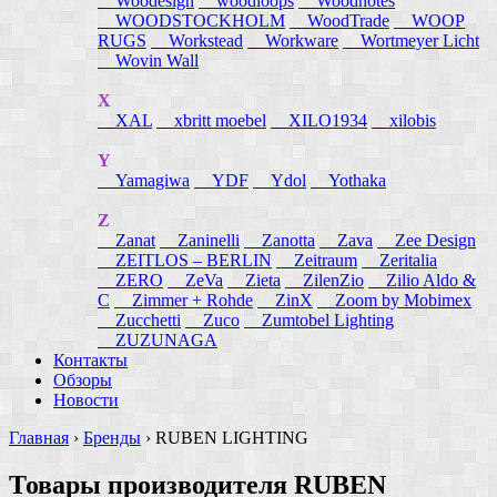
Woodesign
woodloops
Woodnotes
WOODSTOCKHOLM
WoodTrade
WOOP
RUGS
Workstead
Workware
Wortmeyer Licht
Wovin Wall
X
XAL
xbritt moebel
XILO1934
xilobis
Y
Yamagiwa
YDF
Ydol
Yothaka
Z
Zanat
Zaninelli
Zanotta
Zava
Zee Design
ZEITLOS – BERLIN
Zeitraum
Zeritalia
ZERO
ZeVa
Zieta
ZilenZio
Zilio Aldo &
C
Zimmer + Rohde
ZinX
Zoom by Mobimex
Zucchetti
Zuco
Zumtobel Lighting
ZUZUNAGA
Контакты
Обзоры
Новости
Главная
›
Бренды
›
RUBEN LIGHTING
Товары производителя RUBEN