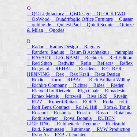
Q
QC Lightfactory
QisDesign
QLOCKTWO
QoWood
Quadrifoglio Office Furniture
Quasar
qubing.de
Qui est Paul
Quinti Sedute
Quinze
& Milan
Quodes
R
Radar
Radius Design
Ragnars
Randers+Radius
Raum B Architektur
raumplus
RAVAIOLI LEGNAMI
Rechteck
Red Edition
Red Stitch
Redwitz
Refin
Reflect+
Reflex
Reggiani
REHAU
Resident
REUBER
HENNING
Rex
Rex Kralj
Rexa Design
Rexite
rform
RIBAG
Rich Brilliant Willing.
Richlite Company
Richter
Ridea
Rieder
Rietveld by Rietveld
Riga Chair
Rimadesio
Rimex Metals
Ritzwell
Riva 1920
Rivelin
RiZZ
Roberti Rattan
ROCA
Roda
rohi
Rolf Benz Contract
Roll & Hill
Rom & Tonik
Rosconi
Roshults
Rossin
Rosso
Rotaliana
Rothlisberger
Royal Botania
RUBEN
LIGHTING
Rubinetterie Treemme
Ruckstuhl
Rud. Rasmussen
Ruttimann
RVW Production
Rybo As
RZB - Leuchten