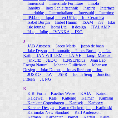
Innermost
Innersmile Furniture
Innofa
Innolux
Inox Schleiftechnik
Inspirit
Interface
interlubke
Internoitaliano
Interstuhl
Intertime
IP44.de
Iqual
Iren Uffici
Iris Ceramica
Isabel Burgin
Isabel Hamm
ISAM
iSi
Isku
isle lounge
Isomi Ltd
it design
ITALAMP
Itlas
Iulite
IVANKA
IXC.
J
JAB Anstoetz
Jacco Maris
jacob de baan
Jake Dyson
Jaloumatic
James Burleigh
Jan
Kath
JAN WILLEM de LAIVE
Jangir Maddadi
jankurtz
JEE-O
JENSENplus
Joan Lao
Energa Natural
Johanna Gullichsen
Johanson
Design
Joko Domus
Jonas Ihreborn
Jori
JOSKO
JoV
JSPR
Judith Seng
Junction
Fifteen
JUNG
K
K.B. Form
Kaether Weise
KAIA
Kaindl
Kaldewei
Kale
Kallemo
Kalmar
Kamism
Karakter Copenhagen
Karasek
Karboxx
Karcher Design
Karen Chekerdjian
Karikoski
Karimoku New Standard
Karl Andersson
Karman
Karpenter
karpet
Kartell
Kastel