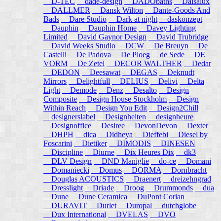
D-TEC
dade-design
DADObaths
Daisalux
DALLMER
Dansk Wilton
Dante-Goods And
Bads
Dare Studio
Dark at night
daskonzept
Dauphin
Dauphin Home
Davey Lighting
Limited
David Gaynor Design
David Trubridge
David Weeks Studio
DCW
De Breuyn
De
Castelli
De Padova
De Ploeg
de Sede
DE
VORM
De Zetel
DECOR WALTHER
Dedar
DEDON
Deesawat
DEGAS
Deknudt
Mirrors
Delightfull
DELIUS
Delivi
Delta
Light
Demode
Denz
Desalto
Design
Composite
Design House Stockholm
Design
Within Reach
Design You Edit
Design2Chill
designerslabel
Designheiten
designheure
Designoffice
Desiree
DevonDevon
Dexter
DHPH
dica
Didheya
Dieffebi
Diesel by
Foscarini
Dietiker
DIMODIS
DINESEN
Discipline
Diurne
Dix Heures Dix
dk3
DLV Design
DND Maniglie
do-ce
Domani
Domaniecki
Domus
DORMA
Dornbracht
Douglas ACOUSTICS
Draenert
dreizehngrad
Dresslight
Driade
Droog
Drummonds
dua
Dune
Dune Ceramica
DuPont Corian
DURAVIT
Durlet
Duropal
dutchglobe
Dux International
DVELAS
DVO