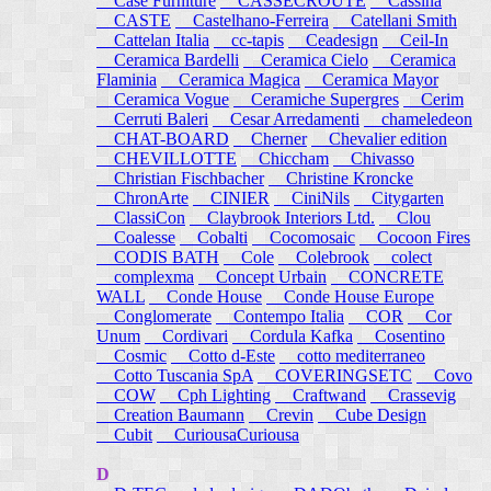
Case Furniture
CASSECROUTE
Cassina
CASTE
Castelhano-Ferreira
Catellani Smith
Cattelan Italia
cc-tapis
Ceadesign
Ceil-In
Ceramica Bardelli
Ceramica Cielo
Ceramica
Flaminia
Ceramica Magica
Ceramica Mayor
Ceramica Vogue
Ceramiche Supergres
Cerim
Cerruti Baleri
Cesar Arredamenti
chameledeon
CHAT-BOARD
Cherner
Chevalier edition
CHEVILLOTTE
Chiccham
Chivasso
Christian Fischbacher
Christine Kroncke
ChronArte
CINIER
CiniNils
Citygarten
ClassiCon
Claybrook Interiors Ltd.
Clou
Coalesse
Cobalti
Cocomosaic
Cocoon Fires
CODIS BATH
Cole
Colebrook
colect
complexma
Concept Urbain
CONCRETE
WALL
Conde House
Conde House Europe
Conglomerate
Contempo Italia
COR
Cor
Unum
Cordivari
Cordula Kafka
Cosentino
Cosmic
Cotto d-Este
cotto mediterraneo
Cotto Tuscania SpA
COVERINGSETC
Covo
COW
Cph Lighting
Craftwand
Crassevig
Creation Baumann
Crevin
Cube Design
Cubit
CuriousaCuriousa
D