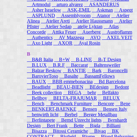
Artmodul
arturo alvarez
ASANDERUS
Asher Israelow
ASK-EMIL
Askman
Aspeqt
ASPLUND
Assemblyroom
Atanor
Atelier
Alinea
Atelier Areti
Atelier Haussmann
Atelier
Pfister
Atelier Sedap
atelje Lyktan
Atlas
Concorde
Attika Feuer
Auerberg
Austroflamm
Authentics
AV Mazzega
AVO
AXEL VEIT
Axo Light
AXOR
Ayal Rosin
B
B&B Italia
B+W
B-LINE
B-T Design
B.LUX
B.R.F
Baccarat
Baltensweiler
Balzar Beskow
BANTIE
Bark
Baroncelli
BarovierToso
Basalte
BassamFellows
BAUX
BBB emmebonacina
Bd Barcelona
Beadlight
BEAU-BIEN
BEdesign
Bedont
Beek collection
BEGA
behr
Belfakto
Bellboy
BELTA-FRAJUMAR
BELUX
Bench
Benchmark Furniture
Bencore
Bene
BENKERT-BAENKE
Bensen
Bensen Italy
benwirth licht
Berbel
Berger Metallbau
Berlintapete
Bernd Unrecht lights
Bernhardt
Design
Bert Frank
Bette
Bigla
Billiani
Bisazza
Bitossi Ceramiche
Bivaq
BK
CONTRACT
Blofield
Blome
Blond Belysning