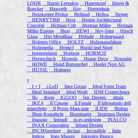
LOOR
Harrie Leenders
Hasenkopf
Haver &
Boecker
Haworth
Hay
Heerenhuis
Heizkorper Prolux
Helland
Hellux
Henge
HENRYTIMI
Hera
Hering Architectural
Concrete
Herman Cph
Herman Miller
Herman
Miller Europe
Hess
HEWI
Hey-Sign
Hirsch
Glass
Hirt Metallbau
Hisbalit
Holmegaard
Holmris Office
HOLTZ
Holzmanufaktur
Holzmedia
Home3
Hookl und Stool
horgenglarus
Horizon
HORM.IT
Hornschuch
Horreds
House Deco
Houssini
HOWE
Hund Buromobel
Husler Nest AG
HUSSL
Huttners
I
I + I
i-LeD
Idea Group
Ideal Form Team
Ideal Standard
Ideal Work
IDM Coupechoux
Ifo
iform
IGGOO
Ign. Design.
iittala
IKEA
Il Casone
Il Fanale
Il laboratorio dell
imperfetto
Il Pezzo Mancante
ILIDE
Illulian
Illum Kunstlicht
Illuminartis
Imamura Design
Imasoto
Imondi
in.es artdesign
INALCO
INAX Corporation
Inbani Design
INCHfurniture
Inclass
Incradible
Inda
Indera
Ingo Maurer
Inkiostro Bianco