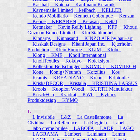
Kasthall
Kateha
Kaufmann Keramik
Kaynemaile Limited
keilbach
KELLER
Kendo Mobiliario
Kenneth Cobonpue
Kenzan
Keope
KERABEN
Kerasan
Kettal
Kettnaker
Kevin Reilly Lighting
KFF
Khouri
Guzman Bunce Limited
Kim Stahlmobel
Kinnarps
Kinnasand
KINZO AIR by bau+art
Kisskalt Designs
Kitani Japan Inc.
Kjærholm
Production
Klein Europe
KLIM
Klober
Klong
KME
Knoll International
KnollTextiles
Kokuyo
Koleksiyon
Kollektion Bertschinger
KOMOT
KOMTECH
Kone
Konig+Neurath
Korzilius
Kos
Kramis
KREADIANO
Kreon
Kriptonite
KriskaDECOR
Kristalia
KRISTIINA LASSUS
Krools
Kuopion Woodi
KURTH Manufaktur
Kusch+Co
Kvadrat
KWC
Kyburz
Produktdesign
KYMO
L
L Invisibile
L&Z
La Castellamonte
La
Cividina
La Reference
La Riggiola
Label
labo creme brulee
LABOFA
LADP
LAGO
LAGRAMA
Lambert
Laminam
Lamm
LAMP
Lampa
Lampert, Richard
Lange