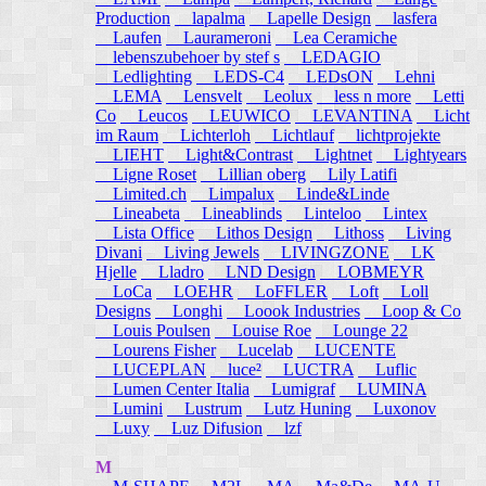
Production
lapalma
Lapelle Design
lasfera
Laufen
Laurameroni
Lea Ceramiche
lebenszubehoer by stef s
LEDAGIO
Ledlighting
LEDS-C4
LEDsON
Lehni
LEMA
Lensvelt
Leolux
less n more
Letti
Co
Leucos
LEUWICO
LEVANTINA
Licht
im Raum
Lichterloh
Lichtlauf
lichtprojekte
LIEHT
Light&Contrast
Lightnet
Lightyears
Ligne Roset
Lillian oberg
Lily Latifi
Limited.ch
Limpalux
Linde&Linde
Lineabeta
Lineablinds
Linteloo
Lintex
Lista Office
Lithos Design
Lithoss
Living
Divani
Living Jewels
LIVINGZONE
LK
Hjelle
Lladro
LND Design
LOBMEYR
LoCa
LOEHR
LoFFLER
Loft
Loll
Designs
Longhi
Loook Industries
Loop & Co
Louis Poulsen
Louise Roe
Lounge 22
Lourens Fisher
Lucelab
LUCENTE
LUCEPLAN
luce²
LUCTRA
Luflic
Lumen Center Italia
Lumigraf
LUMINA
Lumini
Lustrum
Lutz Huning
Luxonov
Luxy
Luz Difusion
lzf
M