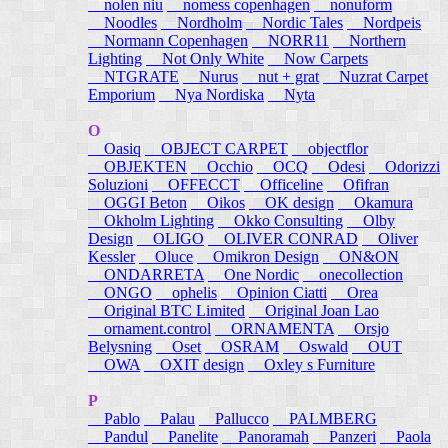
nolen niu
nomess copenhagen
nonuform
Noodles
Nordholm
Nordic Tales
Nordpeis
Normann Copenhagen
NORR11
Northern
Lighting
Not Only White
Now Carpets
NTGRATE
Nurus
nut + grat
Nuzrat Carpet
Emporium
Nya Nordiska
Nyta
O
Oasiq
OBJECT CARPET
objectflor
OBJEKTEN
Occhio
OCQ
Odesi
Odorizzi
Soluzioni
OFFECCT
Officeline
Ofifran
OGGI Beton
Oikos
OK design
Okamura
Okholm Lighting
Okko Consulting
Olby
Design
OLIGO
OLIVER CONRAD
Oliver
Kessler
Oluce
Omikron Design
ON&ON
ONDARRETA
One Nordic
onecollection
ONGO
ophelis
Opinion Ciatti
Orea
Original BTC Limited
Original Joan Lao
ornament.control
ORNAMENTA
Orsjo
Belysning
Oset
OSRAM
Oswald
OUT
OWA
OXIT design
Oxley s Furniture
P
Pablo
Palau
Pallucco
PALMBERG
Pandul
Panelite
Panoramah
Panzeri
Paola