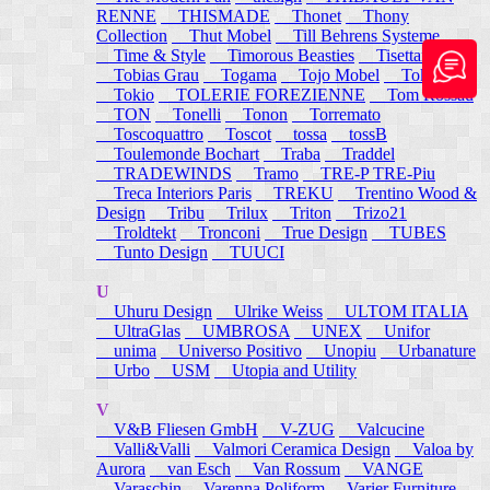
RENNE
THISMADE
Thonet
Thony
Collection
Thut Mobel
Till Behrens Systeme
Time & Style
Timorous Beasties
Tisettanta
Tobias Grau
Togama
Tojo Mobel
Token
Tokio
TOLERIE FOREZIENNE
Tom Rossau
TON
Tonelli
Tonon
Torremato
Toscoquattro
Toscot
tossa
tossB
Toulemonde Bochart
Traba
Traddel
TRADEWINDS
Tramo
TRE-P TRE-Piu
Treca Interiors Paris
TREKU
Trentino Wood &
Design
Tribu
Trilux
Triton
Trizo21
Troldtekt
Tronconi
True Design
TUBES
Tunto Design
TUUCI
U
Uhuru Design
Ulrike Weiss
ULTOM ITALIA
UltraGlas
UMBROSA
UNEX
Unifor
unima
Universo Positivo
Unopiu
Urbanature
Urbo
USM
Utopia and Utility
V
V&B Fliesen GmbH
V-ZUG
Valcucine
Valli&Valli
Valmori Ceramica Design
Valoa by
Aurora
van Esch
Van Rossum
VANGE
Varaschin
Varenna Poliform
Varier Furniture