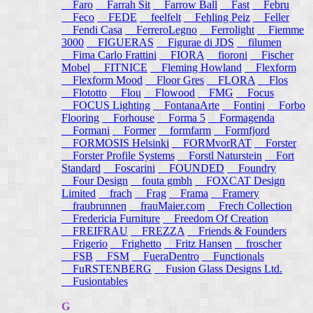
Faro
Farrah Sit
Farrow Ball
Fast
Febru
Feco
FEDE
feelfelt
Fehling Peiz
Feller
Fendi Casa
FerreroLegno
Ferrolight
Fiemme
3000
FIGUERAS
Figurae di JDS
filumen
Fima Carlo Frattini
FIORA
fioroni
Fischer
Mobel
FITNICE
Fleming Howland
Flexform
Flexform Mood
Floor Gres
FLORA
Flos
Flototto
Flou
Flowood
FMG
Focus
FOCUS Lighting
FontanaArte
Fontini
Forbo
Flooring
Forhouse
Forma 5
Formagenda
Formani
Former
formfarm
Formfjord
FORMOSIS Helsinki
FORMvorRAT
Forster
Forster Profile Systems
Forstl Naturstein
Fort
Standard
Foscarini
FOUNDED
Foundry
Four Design
fouta gmbh
FOXCAT Design
Limited
frach
Frag
Frama
Framery
fraubrunnen
frauMaier.com
Frech Collection
Fredericia Furniture
Freedom Of Creation
FREIFRAU
FREZZA
Friends & Founders
Frigerio
Frighetto
Fritz Hansen
froscher
FSB
FSM
FueraDentro
Functionals
FuRSTENBERG
Fusion Glass Designs Ltd.
Fusiontables
G