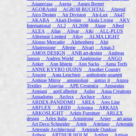
Agapecasa
Agena
Agnes Bernet
AGORAphil
AGROB BUCHTAL
Ahrend
Aico Design
Air Division
Air-Lux
Ak47
AKABA
Akari-Design
Akula Living
AKV
International
AL2
AL2698
Alape
Albed
ALEA
Alias
Alivar
Alki
ALL-PLUS
Allermuir Limited
Alloy
ALMA LIGHT
Alonso Mercader
Alphenberg
Alpi
Altatensione
Alteme
Alvari
Amat-3
AMOS DESIGN
ANB art-design
Andreas
Janson
Andreu World
Anglepoise
ANGO
Anker
Ann Idstein
Ann Sacks
Anna Torfs
ANNE KYYRO QUINN
Another Country
Ansorg
Anta Leuchten
anthologie quartett
Antique Mirror
antoniolupi
antrax it
Anzea
Textiles
Apavisa
APE Ceramica
Apparatus
Appiani
april allterior
Aqlus
Aqua Creations
Aquadomo
Archxx
Arcluce
Arco
ARDEX-PANDOMO
AREA
Ares Line
ARFLEX
ARIDI
Ariostea
ARKAIA
ARKOSLIGHT
Arktis Furniture
ARLEX
design
Arlex Italia
Armstrong
Arper
art aqua
Art Deco Schneider
Artek
Artelano
Artemide
Artemide Architectural
Artemide Outdoor
Arthesi
ARTHUR HOLM
Artifort
Artisan