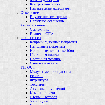
Контрактная мебель
Интерьерные аксессуары
Освещение
Внутреннее освещение
Наружное освещение
Кухня и ванная
Сантехника
Велнес и СПА
Стены и пол
Ковры и рулонные покрытия
Напольные покрытия
Настенные покрытия/Обои
Настенная плитка
Настенная мозаика
Стеновые панели
FIT-OUT
Модульные пространства
Розетки
Фурнитура
Текстиль
Акустика помещений
Камины и печи
Стены / Потолок
Умный дом