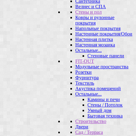
Сантехника
Велнес и СПА
Стены и пол
Ковры и рулонные
покрытия
Напольные покрытия
Настенные покрытия/Обои
Настенная плитка
Настенная мозаика
Остальные...
Стеновые панели
FIT-OUT
Модульные пространства
Розетки
Фурнитура
Текстиль
Акустика помещений
Остальные...
Камины и печи
Стены / Потолок
Умный дом
Бытовая техника
Строительство
Двери
Сад / Терраса