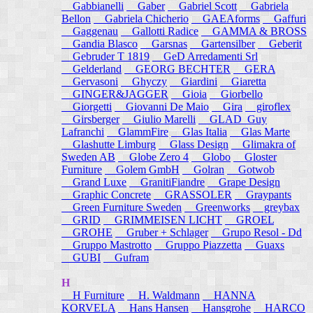
Gabbianelli
Gaber
Gabriel Scott
Gabriela
Bellon
Gabriela Chicherio
GAEAforms
Gaffuri
Gaggenau
Gallotti Radice
GAMMA & BROSS
Gandia Blasco
Garsnas
Gartensilber
Geberit
Gebruder T 1819
GeD Arredamenti Srl
Gelderland
GEORG BECHTER
GERA
Gervasoni
Ghyczy
Giardini
Giaretta
GINGER&JAGGER
Gioia
Giorbello
Giorgetti
Giovanni De Maio
Gira
giroflex
Girsberger
Giulio Marelli
GLAD_Guy
Lafranchi
GlammFire
Glas Italia
Glas Marte
Glashutte Limburg
Glass Design
Glimakra of
Sweden AB
Globe Zero 4
Globo
Gloster
Furniture
Golem GmbH
Golran
Gotwob
Grand Luxe
GranitiFiandre
Grape Design
Graphic Concrete
GRASSOLER
Graypants
Green Furniture Sweden
Greenworks
greybax
GRID
GRIMMEISEN LICHT
GROEL
GROHE
Gruber + Schlager
Grupo Resol - Dd
Gruppo Mastrotto
Gruppo Piazzetta
Guaxs
GUBI
Gufram
H
H Furniture
H. Waldmann
HANNA
KORVELA
Hans Hansen
Hansgrohe
HARCO