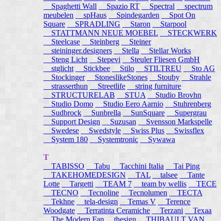
Spaghetti Wall
Spazio RT
Spectral
spectrum
meubelen
spHaus
Spindegarden
Spot On
Square
SPRADLING
Staron
Starpool
STATTMANN NEUE MOEBEL
STECKWERK
Steelcase
Steinberg
Steiner
steininger.designers
Stella
Stellar Works
Steng Licht
Stepevi
Steuler Fliesen GmbH
stglicht
Stickbee
Stilo
STILTREU
Sto AG
Stockinger
StoneslikeStones
Stouby
Strahle
strasserthun
Streetlife
string furniture
STRUCTURELAB
STUA
Studio Brovhn
Studio Domo
Studio Eero Aarnio
Stuhrenberg
Sudbrock
Sunbrella
SunSquare
Supergrau
Support Design
Suzusan
Svensson Markspelle
Swedese
Swedstyle
Swiss Plus
Swissflex
System 180
Systemtronic
Sywawa
T
TABISSO
Tabu
Tacchini Italia
Tai Ping
TAKEHOMEDESIGN
TAL
talsee
Tante
Lotte
Targetti
TEAM 7
team by wellis
TECE
TECNO
Tecnoline
Tecnolumen
TECTA
Tekhne
tela-design
Temas V
Terence
Woodgate
Terratinta Ceramiche
Terzani
Texaa
The Modern Fan
thesign
THIBAULT VAN