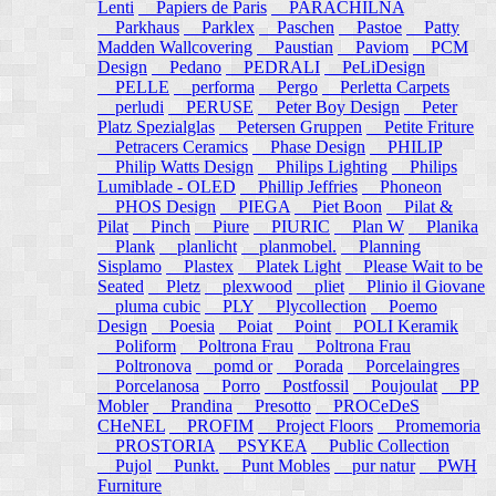
Lenti
Papiers de Paris
PARACHILNA
Parkhaus
Parklex
Paschen
Pastoe
Patty
Madden Wallcovering
Paustian
Paviom
PCM
Design
Pedano
PEDRALI
PeLiDesign
PELLE
performa
Pergo
Perletta Carpets
perludi
PERUSE
Peter Boy Design
Peter
Platz Spezialglas
Petersen Gruppen
Petite Friture
Petracers Ceramics
Phase Design
PHILIP
Philip Watts Design
Philips Lighting
Philips
Lumiblade - OLED
Phillip Jeffries
Phoneon
PHOS Design
PIEGA
Piet Boon
Pilat &
Pilat
Pinch
Piure
PIURIC
Plan W
Planika
Plank
planlicht
planmobel.
Planning
Sisplamo
Plastex
Platek Light
Please Wait to be
Seated
Pletz
plexwood
pliet
Plinio il Giovane
pluma cubic
PLY
Plycollection
Poemo
Design
Poesia
Poiat
Point
POLI Keramik
Poliform
Poltrona Frau
Poltrona Frau
Poltronova
pomd or
Porada
Porcelaingres
Porcelanosa
Porro
Postfossil
Poujoulat
PP
Mobler
Prandina
Presotto
PROCeDeS
CHeNEL
PROFIM
Project Floors
Promemoria
PROSTORIA
PSYKEA
Public Collection
Pujol
Punkt.
Punt Mobles
pur natur
PWH
Furniture