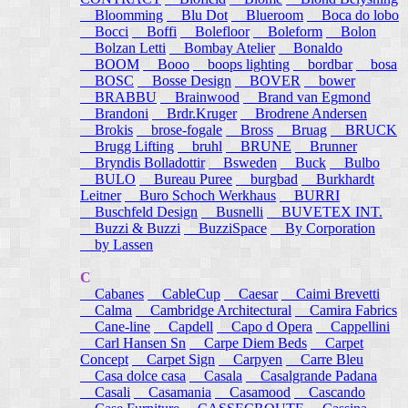
Bloomming
Blu Dot
Blueroom
Boca do lobo
Bocci
Boffi
Bolefloor
Boleform
Bolon
Bolzan Letti
Bombay Atelier
Bonaldo
BOOM
Booo
boops lighting
bordbar
bosa
BOSC
Bosse Design
BOVER
bower
BRABBU
Brainwood
Brand van Egmond
Brandoni
Brdr.Kruger
Brodrene Andersen
Brokis
brose-fogale
Bross
Bruag
BRUCK
Brugg Lifting
bruhl
BRUNE
Brunner
Bryndis Bolladottir
Bsweden
Buck
Bulbo
BULO
Bureau Puree
burgbad
Burkhardt
Leitner
Buro Schoch Werkhaus
BURRI
Buschfeld Design
Busnelli
BUVETEX INT.
Buzzi & Buzzi
BuzziSpace
By Corporation
by Lassen
C
Cabanes
CableCup
Caesar
Caimi Brevetti
Calma
Cambridge Architectural
Camira Fabrics
Cane-line
Capdell
Capo d Opera
Cappellini
Carl Hansen Sn
Carpe Diem Beds
Carpet
Concept
Carpet Sign
Carpyen
Carre Bleu
Casa dolce casa
Casala
Casalgrande Padana
Casali
Casamania
Casamood
Cascando