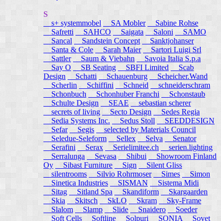
S
s+ systemmobel
SA Mobler
Sabine Rohse
Safretti
SAHCO
Saigata
Saloni
SAMO
Sancal
Sandstein Concept
Sanktjohanser
Santa & Cole
Sarah Maier
Sartori Luigi Srl
Sattler
Saum & Viebahn
Savoia Italia S.p.a
Say O
SB Seating
SBFI Limited
Scab
Design
Schatti
Schauenburg
Scheicher.Wand
Scherlin
Schiffini
Schneid
schneiderschram
Schonbuch
Schonhuber Franchi
Schonstaub
Schulte Design
SEAE
sebastian scherer
secrets of living
Secto Design
Sedes Regia
Sedia Systems Inc.
Sedus Stoll
SEEDDESIGN
Sefar
Segis
selected by Materials Council
Seledue-Seleform
Sellex
Selva
Senator
Serafini
Serax
Serielimitee.ch
serien.lighting
Serralunga
Sevasa
Shibui
Showroom Finland
Oy
Sibast Furniture
Sign
Silent Gliss
silentrooms
Silvio Rohrmoser
Simes
Simon
Sinetica Industries
SISMAN
Sistema Midi
Sitag
Sitland Spa
Skandiform
Skargaarden
Skia
Skitsch
SkLO
Skram
Sky-Frame
Slalom
Slamp
Slide
Snaidero
Soeder
Soft Cells
Softline
Solpuri
SONIA
Sovet