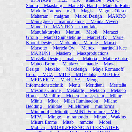
M-SHAPE
M2L
MA
Ma&De
MA-U
Studio
Maasberg
Made By Hand
Made In Ratio
Made In Taunus
mafi
Magis
Magnus Olesen
Maharam
maigrau
Maiori Design
MAKRO
Mamagreen
mammalampa
Mandal Veveri
Mandala
MANTRA
manufakt
Manufakturplus
Manutti
Maoli
Marazzi
Group
Marcal Signaletique
Marcel By
Marie
Khouri Design
Markanto
Marotte
Marset
Marsotto
Martela Oyj
Martex
martinelli luce
MARUNI
Masiero
Massproductions
Mastella Design
mater
Materia
Matiere Grise
Matteo Brioni
Mattiazzi
maude
Mawa
Design
Maxalto
Maxdesign
Maya Romanoff
Corp.
MCZ
MDD
MDF Italia
MDT-tex
MEINERTZ
Meld USA
Meng
Informationstechnik
Menu
Meridiani
Meritalia
Meson s Cucine
Metalarte
Metalco
Metalco
Home
Metalfire
Metten
mf-system
Miiing
Miinu
Miior
Milan Iluminacion
Milano
Bedding
Milldue
Millelumen
miniforms
Minimobl
Minotti
MINT Furniture
MIO
MIPA
Mirage
miramondo
Miranda Watkins
Misura Emme
Mitab
mmcite
Mobel
Mobica
MOBILFRESNO-ALTERNATIVE