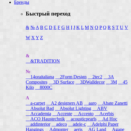
Бренды
Быстрый переход
&
№
A
B
C
D
E
F
G
H
I
J
K
L
M
N
O
P
Q
R
S
T
U
V
W
X
Y
Z
&
&TRADITION
№
14oraitaliana
2Form Design
2tec2
3A
Composites
3D Surface
3DWalldecor
3M
45
Kilo
8000C
A
a-carpet
A2 designers AB
aaro
Abate Zanetti
Absolut Bad
Absolut Lighting
ABV
Accademia
Accente
Accento
Acerbis
ACO Haustechnik
acousticpearls
Ad Hoc
addinterior
adeco
adele-c
Adelphi Paper
Hangings
Admonter
aeris
AG Land
Agape