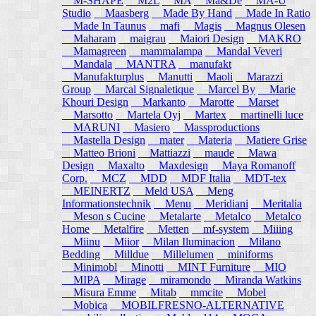
M-SHAPE
M2L
MA
Ma&De
MA-U
Studio
Maasberg
Made By Hand
Made In Ratio
Made In Taunus
mafi
Magis
Magnus Olesen
Maharam
maigrau
Maiori Design
MAKRO
Mamagreen
mammalampa
Mandal Veveri
Mandala
MANTRA
manufakt
Manufakturplus
Manutti
Maoli
Marazzi
Group
Marcal Signaletique
Marcel By
Marie
Khouri Design
Markanto
Marotte
Marset
Marsotto
Martela Oyj
Martex
martinelli luce
MARUNI
Masiero
Massproductions
Mastella Design
mater
Materia
Matiere Grise
Matteo Brioni
Mattiazzi
maude
Mawa
Design
Maxalto
Maxdesign
Maya Romanoff
Corp.
MCZ
MDD
MDF Italia
MDT-tex
MEINERTZ
Meld USA
Meng
Informationstechnik
Menu
Meridiani
Meritalia
Meson s Cucine
Metalarte
Metalco
Metalco
Home
Metalfire
Metten
mf-system
Miiing
Miinu
Miior
Milan Iluminacion
Milano
Bedding
Milldue
Millelumen
miniforms
Minimobl
Minotti
MINT Furniture
MIO
MIPA
Mirage
miramondo
Miranda Watkins
Misura Emme
Mitab
mmcite
Mobel
Mobica
MOBILFRESNO-ALTERNATIVE