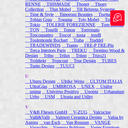
RENNE
THISMADE
Thonet
Thony
Collection
Thut Mobel
Till Behrens Systeme
Time & Style
Timorous Beasties
Tisettanta
Tobias Grau
Togama
Tojo Mobel
Token
Tokio
TOLERIE FOREZIENNE
Tom Rossau
TON
Tonelli
Tonon
Torremato
Toscoquattro
Toscot
tossa
tossB
Toulemonde Bochart
Traba
Traddel
TRADEWINDS
Tramo
TRE-P TRE-Piu
Treca Interiors Paris
TREKU
Trentino Wood &
Design
Tribu
Trilux
Triton
Trizo21
Troldtekt
Tronconi
True Design
TUBES
Tunto Design
TUUCI
U
Uhuru Design
Ulrike Weiss
ULTOM ITALIA
UltraGlas
UMBROSA
UNEX
Unifor
unima
Universo Positivo
Unopiu
Urbanature
Urbo
USM
Utopia and Utility
V
V&B Fliesen GmbH
V-ZUG
Valcucine
Valli&Valli
Valmori Ceramica Design
Valoa by
Aurora
van Esch
Van Rossum
VANGE
Varaschin
Varenna Poliform
Varier Furniture