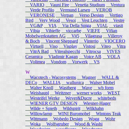
VARIO
Vauni Fire
Venetia Studium
Ventura
Verde Profilo
Vermund Larsen
VEROB
VERONESE
Verpan
Verso Design
Vertigo
Bird
Very Wood
Vesoi
Vest Leuchten
Vestre
VG&P
VIA
Via Della Spiga
VIAL
viasit
Vibia
Vibieffe
viccarbe
VIEFE
Vifian
Mobelwerkstatten AG
Vij5
Vilagrasa
Villeroy
& Boch
Vincent Sheppard
Vinterio
VIOCERO
Virtuell
Viso
Visplay
Vistosi
Viteo
Vitra
VitrA Bad
Vitrealspecchi
Vitrocsa
VIVES
Ceramica
Vladimir Kagan
Voice AB
VOLA
Volimea
Vondom
Vorwerk
VS
W
Wacotech - Wacosystems
Wagner
WALL &
DECo
WALLIA
wallunica
Walser Mobel
Walter Knoll
Wastberg
Wave
wb form
Weishaupl
Weitzner
werner works
WEST
Westeifel Werke
Wever&Ducre
whitebeds
WIENER GTV DESIGN
Wiesner-Hager
Wilde + Spieth
Wildspirit
Wilkhahn
Willowlamp
WINI Buromobel
Wintons Teak
Wittmann
Wobedo Design
Wogg
Wohr
Woka
Wolfsgruber
Wood & Washi