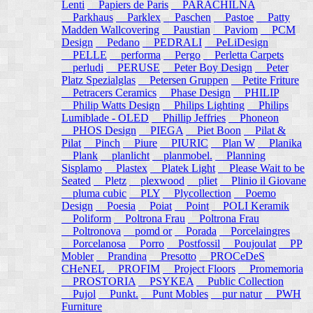
Lenti
Papiers de Paris
PARACHILNA
Parkhaus
Parklex
Paschen
Pastoe
Patty
Madden Wallcovering
Paustian
Paviom
PCM
Design
Pedano
PEDRALI
PeLiDesign
PELLE
performa
Pergo
Perletta Carpets
perludi
PERUSE
Peter Boy Design
Peter
Platz Spezialglas
Petersen Gruppen
Petite Friture
Petracers Ceramics
Phase Design
PHILIP
Philip Watts Design
Philips Lighting
Philips
Lumiblade - OLED
Phillip Jeffries
Phoneon
PHOS Design
PIEGA
Piet Boon
Pilat &
Pilat
Pinch
Piure
PIURIC
Plan W
Planika
Plank
planlicht
planmobel.
Planning
Sisplamo
Plastex
Platek Light
Please Wait to be
Seated
Pletz
plexwood
pliet
Plinio il Giovane
pluma cubic
PLY
Plycollection
Poemo
Design
Poesia
Poiat
Point
POLI Keramik
Poliform
Poltrona Frau
Poltrona Frau
Poltronova
pomd or
Porada
Porcelaingres
Porcelanosa
Porro
Postfossil
Poujoulat
PP
Mobler
Prandina
Presotto
PROCeDeS
CHeNEL
PROFIM
Project Floors
Promemoria
PROSTORIA
PSYKEA
Public Collection
Pujol
Punkt.
Punt Mobles
pur natur
PWH
Furniture