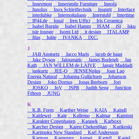
Innermost
Innersmile Furniture
Innofa
Innolux
Inox Schleiftechnik
Inspirit
Interface
interlubke
Internoitaliano
Interstuhl
Intertime
IP44.de
Iqual
Iren Uffici
Iris Ceramica
Isabel Burgin
Isabel Hamm
ISAM
iSi
Isku
isle lounge
Isomi Ltd
it design
ITALAMP
Itlas
Iulite
IVANKA
IXC.
J
JAB Anstoetz
Jacco Maris
jacob de baan
Jake Dyson
Jaloumatic
James Burleigh
Jan
Kath
JAN WILLEM de LAIVE
Jangir Maddadi
jankurtz
JEE-O
JENSENplus
Joan Lao
Energa Natural
Johanna Gullichsen
Johanson
Design
Joko Domus
Jonas Ihreborn
Jori
JOSKO
JoV
JSPR
Judith Seng
Junction
Fifteen
JUNG
K
K.B. Form
Kaether Weise
KAIA
Kaindl
Kaldewei
Kale
Kallemo
Kalmar
Kamism
Karakter Copenhagen
Karasek
Karboxx
Karcher Design
Karen Chekerdjian
Karikoski
Karimoku New Standard
Karl Andersson
Karman
Karpenter
karpet
Kartell
Kastel