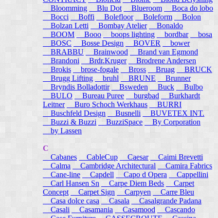
Bloomming
Blu Dot
Blueroom
Boca do lobo
Bocci
Boffi
Bolefloor
Boleform
Bolon
Bolzan Letti
Bombay Atelier
Bonaldo
BOOM
Booo
boops lighting
bordbar
bosa
BOSC
Bosse Design
BOVER
bower
BRABBU
Brainwood
Brand van Egmond
Brandoni
Brdr.Kruger
Brodrene Andersen
Brokis
brose-fogale
Bross
Bruag
BRUCK
Brugg Lifting
bruhl
BRUNE
Brunner
Bryndis Bolladottir
Bsweden
Buck
Bulbo
BULO
Bureau Puree
burgbad
Burkhardt
Leitner
Buro Schoch Werkhaus
BURRI
Buschfeld Design
Busnelli
BUVETEX INT.
Buzzi & Buzzi
BuzziSpace
By Corporation
by Lassen
C
Cabanes
CableCup
Caesar
Caimi Brevetti
Calma
Cambridge Architectural
Camira Fabrics
Cane-line
Capdell
Capo d Opera
Cappellini
Carl Hansen Sn
Carpe Diem Beds
Carpet
Concept
Carpet Sign
Carpyen
Carre Bleu
Casa dolce casa
Casala
Casalgrande Padana
Casali
Casamania
Casamood
Cascando