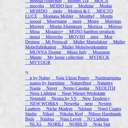
mobilia collection
Mobles 114
MOCA
mocoba
MODO luce
Modular
Modus
MOHDO
molo
Molteni & C
MOLTO
LUCE
Montana Mobler
Montbel
Montis
moooi
Moormann
more
Moree
Morelato
Morgen
Morita Aluminum
Morizza
Moroso
Mosa
Mosaico+
MOSO bamboo products
mossi
Movecho
MOVISI
mox
Moz
Designs
Mr Perswall
Muller Manufaktur
Muller
Mobelfabrikation
Muller Mobelwerkstatten
MUNNA Design
Mussi Italy
Muurame
Muuto
My home collection
MYDECK
MYYOUR
N
n by Naber
Naja Utzon Popov
Nanimarquina
nanoo by faserplast
Naturofloor
Naturtex
Naula
Naver
Nemo Cassina
NEOLITH
Neoz Lighting
Neue Wiener Werkstatte
Neustahl
Neutra by VS
New Tendency
NEW WORKS
Neweba
next
Nextep
Leathers
Niche Modern
Nielaus
Nigel Coates
Studio
Nikari
Nikolas Kerl
Nilson Handmade
Beds
Nimbus
Nina Levett
NJ Lighting
NLXL
NOBILI
NOBILIS
Nola Star