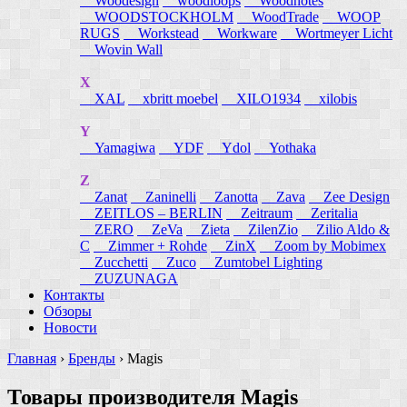
Woodesign
woodloops
Woodnotes
WOODSTOCKHOLM
WoodTrade
WOOP
RUGS
Workstead
Workware
Wortmeyer Licht
Wovin Wall
X
XAL
xbritt moebel
XILO1934
xilobis
Y
Yamagiwa
YDF
Ydol
Yothaka
Z
Zanat
Zaninelli
Zanotta
Zava
Zee Design
ZEITLOS – BERLIN
Zeitraum
Zeritalia
ZERO
ZeVa
Zieta
ZilenZio
Zilio Aldo &
C
Zimmer + Rohde
ZinX
Zoom by Mobimex
Zucchetti
Zuco
Zumtobel Lighting
ZUZUNAGA
Контакты
Обзоры
Новости
Главная
›
Бренды
›
Magis
Товары производителя Magis