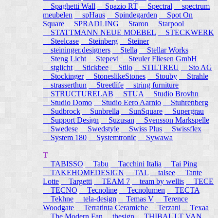
Spaghetti Wall
Spazio RT
Spectral
spectrum
meubelen
spHaus
Spindegarden
Spot On
Square
SPRADLING
Staron
Starpool
STATTMANN NEUE MOEBEL
STECKWERK
Steelcase
Steinberg
Steiner
steininger.designers
Stella
Stellar Works
Steng Licht
Stepevi
Steuler Fliesen GmbH
stglicht
Stickbee
Stilo
STILTREU
Sto AG
Stockinger
StoneslikeStones
Stouby
Strahle
strasserthun
Streetlife
string furniture
STRUCTURELAB
STUA
Studio Brovhn
Studio Domo
Studio Eero Aarnio
Stuhrenberg
Sudbrock
Sunbrella
SunSquare
Supergrau
Support Design
Suzusan
Svensson Markspelle
Swedese
Swedstyle
Swiss Plus
Swissflex
System 180
Systemtronic
Sywawa
T
TABISSO
Tabu
Tacchini Italia
Tai Ping
TAKEHOMEDESIGN
TAL
talsee
Tante
Lotte
Targetti
TEAM 7
team by wellis
TECE
TECNO
Tecnoline
Tecnolumen
TECTA
Tekhne
tela-design
Temas V
Terence
Woodgate
Terratinta Ceramiche
Terzani
Texaa
The Modern Fan
thesign
THIBAULT VAN