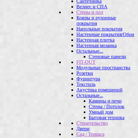
Сантехника
Велнес и СПА
Стены и пол
Ковры и рулонные
покрытия
Напольные покрытия
Настенные покрытия/Обои
Настенная плитка
Настенная мозаика
Остальные...
Стеновые панели
FIT-OUT
Модульные пространства
Розетки
Фурнитура
Текстиль
Акустика помещений
Остальные...
Камины и печи
Стены / Потолок
Умный дом
Бытовая техника
Строительство
Двери
Сад / Терраса