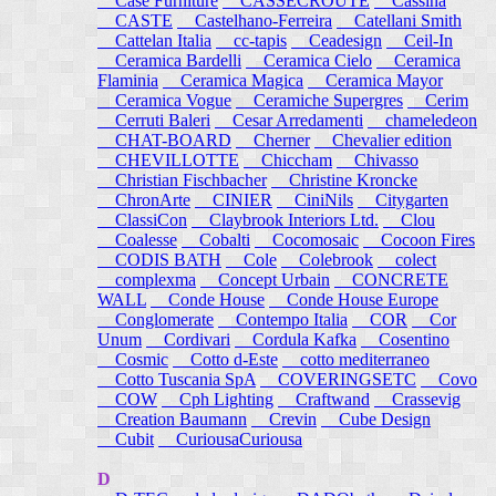
Case Furniture
CASSECROUTE
Cassina
CASTE
Castelhano-Ferreira
Catellani Smith
Cattelan Italia
cc-tapis
Ceadesign
Ceil-In
Ceramica Bardelli
Ceramica Cielo
Ceramica
Flaminia
Ceramica Magica
Ceramica Mayor
Ceramica Vogue
Ceramiche Supergres
Cerim
Cerruti Baleri
Cesar Arredamenti
chameledeon
CHAT-BOARD
Cherner
Chevalier edition
CHEVILLOTTE
Chiccham
Chivasso
Christian Fischbacher
Christine Kroncke
ChronArte
CINIER
CiniNils
Citygarten
ClassiCon
Claybrook Interiors Ltd.
Clou
Coalesse
Cobalti
Cocomosaic
Cocoon Fires
CODIS BATH
Cole
Colebrook
colect
complexma
Concept Urbain
CONCRETE
WALL
Conde House
Conde House Europe
Conglomerate
Contempo Italia
COR
Cor
Unum
Cordivari
Cordula Kafka
Cosentino
Cosmic
Cotto d-Este
cotto mediterraneo
Cotto Tuscania SpA
COVERINGSETC
Covo
COW
Cph Lighting
Craftwand
Crassevig
Creation Baumann
Crevin
Cube Design
Cubit
CuriousaCuriousa
D