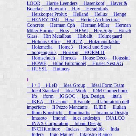
LOOR
Harrie Leenders
Hasenkopf
Haver &
Boecker
Haworth
Hay
Heerenhuis
Heizkorper Prolux
Helland
Hellux
Henge
HENRYTIMI
Hera
Hering Architectural
Concrete
Herman Cph
Herman Miller
Herman
Miller Europe
Hess
HEWI
Hey-Sign
Hirsch
Glass
Hirt Metallbau
Hisbalit
Holmegaard
Holmris Office
HOLTZ
Holzmanufaktur
Holzmedia
Home3
Hookl und Stool
horgenglarus
Horizon
HORM.IT
Hornschuch
Horreds
House Deco
Houssini
HOWE
Hund Buromobel
Husler Nest AG
HUSSL
Huttners
I
I + I
i-LeD
Idea Group
Ideal Form Team
Ideal Standard
Ideal Work
IDM Coupechoux
Ifo
iform
IGGOO
Ign. Design.
iittala
IKEA
Il Casone
Il Fanale
Il laboratorio dell
imperfetto
Il Pezzo Mancante
ILIDE
Illulian
Illum Kunstlicht
Illuminartis
Imamura Design
Imasoto
Imondi
in.es artdesign
INALCO
INAX Corporation
Inbani Design
INCHfurniture
Inclass
Incradible
Inda
Indera
Ingo Maurer
Inkiostro Bianco