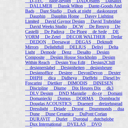
D-TEC
dade-design
DADObaths
Daisalux
DALLMER
Dansk Wilton
Dante-Goods And
Bads
Dare Studio
Dark at night
daskonzept
Dauphin
Dauphin Home
Davey Lighting
Limited
David Gaynor Design
David Trubridge
David Weeks Studio
DCW
De Breuyn
De
Castelli
De Padova
De Ploeg
de Sede
DE
VORM
De Zetel
DECOR WALTHER
Dedar
DEDON
Deesawat
DEGAS
Deknudt
Mirrors
Delightfull
DELIUS
Delivi
Delta
Light
Demode
Denz
Desalto
Design
Composite
Design House Stockholm
Design
Within Reach
Design You Edit
Design2Chill
designerslabel
Designheiten
designheure
Designoffice
Desiree
DevonDevon
Dexter
DHPH
dica
Didheya
Dieffebi
Diesel by
Foscarini
Dietiker
DIMODIS
DINESEN
Discipline
Diurne
Dix Heures Dix
dk3
DLV Design
DND Maniglie
do-ce
Domani
Domaniecki
Domus
DORMA
Dornbracht
Douglas ACOUSTICS
Draenert
dreizehngrad
Dresslight
Driade
Droog
Drummonds
dua
Dune
Dune Ceramica
DuPont Corian
DURAVIT
Durlet
Duropal
dutchglobe
Dux International
DVELAS
DVO