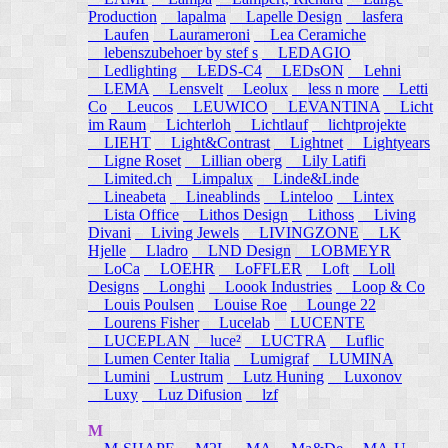
Production
lapalma
Lapelle Design
lasfera
Laufen
Laurameroni
Lea Ceramiche
lebenszubehoer by stef s
LEDAGIO
Ledlighting
LEDS-C4
LEDsON
Lehni
LEMA
Lensvelt
Leolux
less n more
Letti
Co
Leucos
LEUWICO
LEVANTINA
Licht
im Raum
Lichterloh
Lichtlauf
lichtprojekte
LIEHT
Light&Contrast
Lightnet
Lightyears
Ligne Roset
Lillian oberg
Lily Latifi
Limited.ch
Limpalux
Linde&Linde
Lineabeta
Lineablinds
Linteloo
Lintex
Lista Office
Lithos Design
Lithoss
Living
Divani
Living Jewels
LIVINGZONE
LK
Hjelle
Lladro
LND Design
LOBMEYR
LoCa
LOEHR
LoFFLER
Loft
Loll
Designs
Longhi
Loook Industries
Loop & Co
Louis Poulsen
Louise Roe
Lounge 22
Lourens Fisher
Lucelab
LUCENTE
LUCEPLAN
luce²
LUCTRA
Luflic
Lumen Center Italia
Lumigraf
LUMINA
Lumini
Lustrum
Lutz Huning
Luxonov
Luxy
Luz Difusion
lzf
M