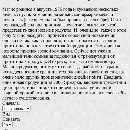
Магис родился в августе 1976 года и буквально несколько
недель спустя, Компания на миланской ярмарке мебели
появилась (в те времена он был проведен в сентябре). С тех
пор каждый год она принимала участие в выставке, чтобы
представить свои новые продукты. И, очевидно, также в этом
году Магис находится принеся с собой свои новые вещи,
однако не так, как в прошлом, так как проекты на стадии
прототипа, но в качестве готовой продукции. Это хорошая
новость: признак зрелой компании. Сейчас нет уже ни
малейшей тени сомнения подключен к трансмутации от
прототипа к продукту. Это риск, что часто скользя вокруг
Магис продуктов, потому что он всегда работает на грани,
исследуя внешние границы технологий до такой степени, где
очень мало других производителей дизайн пойти. Двадцать
одна новая продукции за 2006 Ярмарка, заключив трехлетний
цикл проектирования, что привело к пожалуй лучший
годовой урожай, что волхвы никогда не пожинал в своего 30-
летнего существования.
Сначала:
Вид:
Показать:
шт.