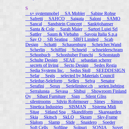
S
s+ systemmobel
SA Mobler
Sabine Rohse
Safretti
SAHCO
Saigata
Saloni
SAMO
Sancal
Sandstein Concept
Sanktjohanser
Santa & Cole
Sarah Maier
Sartori Luigi Srl
Sattler
Saum & Viebahn
Savoia Italia S.p.a
Say O
SB Seating
SBFI Limited
Scab
Design
Schatti
Schauenburg
Scheicher.Wand
Scherlin
Schiffini
Schneid
schneiderschram
Schonbuch
Schonhuber Franchi
Schonstaub
Schulte Design
SEAE
sebastian scherer
secrets of living
Secto Design
Sedes Regia
Sedia Systems Inc.
Sedus Stoll
SEEDDESIGN
Sefar
Segis
selected by Materials Council
Seledue-Seleform
Sellex
Selva
Senator
Serafini
Serax
Serielimitee.ch
serien.lighting
Serralunga
Sevasa
Shibui
Showroom Finland
Oy
Sibast Furniture
Sign
Silent Gliss
silentrooms
Silvio Rohrmoser
Simes
Simon
Sinetica Industries
SISMAN
Sistema Midi
Sitag
Sitland Spa
Skandiform
Skargaarden
Skia
Skitsch
SkLO
Skram
Sky-Frame
Slalom
Slamp
Slide
Snaidero
Soeder
Soft Cells
Softline
Solpuri
SONIA
Sovet