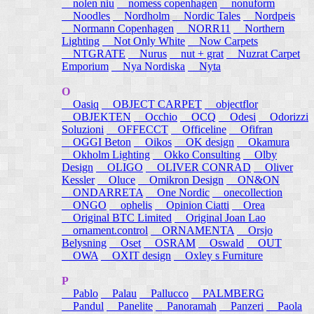
nolen niu
nomess copenhagen
nonuform
Noodles
Nordholm
Nordic Tales
Nordpeis
Normann Copenhagen
NORR11
Northern
Lighting
Not Only White
Now Carpets
NTGRATE
Nurus
nut + grat
Nuzrat Carpet
Emporium
Nya Nordiska
Nyta
O
Oasiq
OBJECT CARPET
objectflor
OBJEKTEN
Occhio
OCQ
Odesi
Odorizzi
Soluzioni
OFFECCT
Officeline
Ofifran
OGGI Beton
Oikos
OK design
Okamura
Okholm Lighting
Okko Consulting
Olby
Design
OLIGO
OLIVER CONRAD
Oliver
Kessler
Oluce
Omikron Design
ON&ON
ONDARRETA
One Nordic
onecollection
ONGO
ophelis
Opinion Ciatti
Orea
Original BTC Limited
Original Joan Lao
ornament.control
ORNAMENTA
Orsjo
Belysning
Oset
OSRAM
Oswald
OUT
OWA
OXIT design
Oxley s Furniture
P
Pablo
Palau
Pallucco
PALMBERG
Pandul
Panelite
Panoramah
Panzeri
Paola