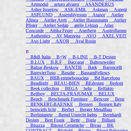
Artmodul
arturo alvarez
ASANDERUS
Asher Israelow
ASK-EMIL
Askman
Aspeqt
ASPLUND
Assemblyroom
Atanor
Atelier
Alinea
Atelier Areti
Atelier Haussmann
Atelier
Pfister
Atelier Sedap
atelje Lyktan
Atlas
Concorde
Attika Feuer
Auerberg
Austroflamm
Authentics
AV Mazzega
AVO
AXEL VEIT
Axo Light
AXOR
Ayal Rosin
B
B&B Italia
B+W
B-LINE
B-T Design
B.LUX
B.R.F
Baccarat
Baltensweiler
Balzar Beskow
BANTIE
Bark
Baroncelli
BarovierToso
Basalte
BassamFellows
BAUX
BBB emmebonacina
Bd Barcelona
Beadlight
BEAU-BIEN
BEdesign
Bedont
Beek collection
BEGA
behr
Belfakto
Bellboy
BELTA-FRAJUMAR
BELUX
Bench
Benchmark Furniture
Bencore
Bene
BENKERT-BAENKE
Bensen
Bensen Italy
benwirth licht
Berbel
Berger Metallbau
Berlintapete
Bernd Unrecht lights
Bernhardt
Design
Bert Frank
Bette
Bigla
Billiani
Bisazza
Bitossi Ceramiche
Bivaq
BK
CONTRACT
Blofield
Blome
Blond Belysning