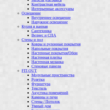
Контрактная мебель
Интерьерные аксессуары
Освещение
Внутреннее освещение
Наружное освещение
Кухня и ванная
Сантехника
Велнес и СПА
Стены и пол
Ковры и рулонные покрытия
Напольные покрытия
Настенные покрытия/Обои
Настенная плитка
Настенная мозаика
Стеновые панели
FIT-OUT
Модульные пространства
Розетки
Фурнитура
Текстиль
Акустика помещений
Камины и печи
Стены / Потолок
Умный дом