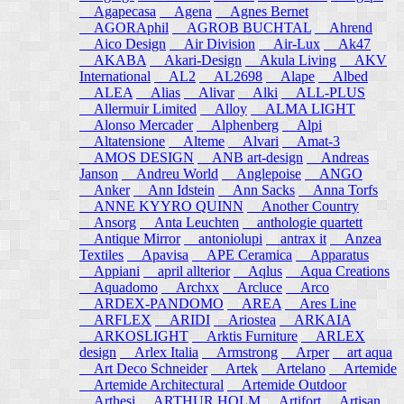
Agapecasa
Agena
Agnes Bernet
AGORAphil
AGROB BUCHTAL
Ahrend
Aico Design
Air Division
Air-Lux
Ak47
AKABA
Akari-Design
Akula Living
AKV
International
AL2
AL2698
Alape
Albed
ALEA
Alias
Alivar
Alki
ALL-PLUS
Allermuir Limited
Alloy
ALMA LIGHT
Alonso Mercader
Alphenberg
Alpi
Altatensione
Alteme
Alvari
Amat-3
AMOS DESIGN
ANB art-design
Andreas
Janson
Andreu World
Anglepoise
ANGO
Anker
Ann Idstein
Ann Sacks
Anna Torfs
ANNE KYYRO QUINN
Another Country
Ansorg
Anta Leuchten
anthologie quartett
Antique Mirror
antoniolupi
antrax it
Anzea
Textiles
Apavisa
APE Ceramica
Apparatus
Appiani
april allterior
Aqlus
Aqua Creations
Aquadomo
Archxx
Arcluce
Arco
ARDEX-PANDOMO
AREA
Ares Line
ARFLEX
ARIDI
Ariostea
ARKAIA
ARKOSLIGHT
Arktis Furniture
ARLEX
design
Arlex Italia
Armstrong
Arper
art aqua
Art Deco Schneider
Artek
Artelano
Artemide
Artemide Architectural
Artemide Outdoor
Arthesi
ARTHUR HOLM
Artifort
Artisan