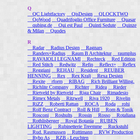
Q
QC Lightfactory
QisDesign
QLOCKTWO
QoWood
Quadrifoglio Office Furniture
Quasar
qubing.de
Qui est Paul
Quinti Sedute
Quinze
& Milan
Quodes
R
Radar
Radius Design
Ragnars
Randers+Radius
Raum B Architektur
raumplus
RAVAIOLI LEGNAMI
Rechteck
Red Edition
Red Stitch
Redwitz
Refin
Reflect+
Reflex
Reggiani
REHAU
Resident
REUBER
HENNING
Rex
Rex Kralj
Rexa Design
Rexite
rform
RIBAG
Rich Brilliant Willing.
Richlite Company
Richter
Ridea
Rieder
Rietveld by Rietveld
Riga Chair
Rimadesio
Rimex Metals
Ritzwell
Riva 1920
Rivelin
RiZZ
Roberti Rattan
ROCA
Roda
rohi
Rolf Benz Contract
Roll & Hill
Rom & Tonik
Rosconi
Roshults
Rossin
Rosso
Rotaliana
Rothlisberger
Royal Botania
RUBEN
LIGHTING
Rubinetterie Treemme
Ruckstuhl
Rud. Rasmussen
Ruttimann
RVW Production
Rybo As
RZB - Leuchten