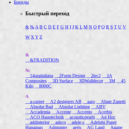
Бренды
Быстрый переход
&
№
A
B
C
D
E
F
G
H
I
J
K
L
M
N
O
P
Q
R
S
T
U
V
W
X
Y
Z
&
&TRADITION
№
14oraitaliana
2Form Design
2tec2
3A
Composites
3D Surface
3DWalldecor
3M
45
Kilo
8000C
A
a-carpet
A2 designers AB
aaro
Abate Zanetti
Absolut Bad
Absolut Lighting
ABV
Accademia
Accente
Accento
Acerbis
ACO Haustechnik
acousticpearls
Ad Hoc
addinterior
adeco
adele-c
Adelphi Paper
Hangings
Admonter
aeris
AG Land
Agape