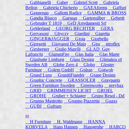
Gabbianelli
Gaber
Gabriel Scott
Gabriela
Bellon
Gabriela Chicherio
GAEAforms
Gaffuri
Gaggenau
Gallotti Radice
GAMMA & BROSS
Gandia Blasco
Garsnas
Gartensilber
Geberit
Gebruder T 1819
GeD Arredamenti Srl
Gelderland
GEORG BECHTER
GERA
Gervasoni
Ghyczy
Giardini
Giaretta
GINGER&JAGGER
Gioia
Giorbello
Giorgetti
Giovanni De Maio
Gira
giroflex
Girsberger
Giulio Marelli
GLAD_Guy
Lafranchi
GlammFire
Glas Italia
Glas Marte
Glashutte Limburg
Glass Design
Glimakra of
Sweden AB
Globe Zero 4
Globo
Gloster
Furniture
Golem GmbH
Golran
Gotwob
Grand Luxe
GranitiFiandre
Grape Design
Graphic Concrete
GRASSOLER
Graypants
Green Furniture Sweden
Greenworks
greybax
GRID
GRIMMEISEN LICHT
GROEL
GROHE
Gruber + Schlager
Grupo Resol - Dd
Gruppo Mastrotto
Gruppo Piazzetta
Guaxs
GUBI
Gufram
H
H Furniture
H. Waldmann
HANNA
KORVELA
Hans Hansen
Hansgrohe
HARCO