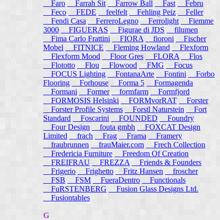
Faro
Farrah Sit
Farrow Ball
Fast
Febru
Feco
FEDE
feelfelt
Fehling Peiz
Feller
Fendi Casa
FerreroLegno
Ferrolight
Fiemme
3000
FIGUERAS
Figurae di JDS
filumen
Fima Carlo Frattini
FIORA
fioroni
Fischer
Mobel
FITNICE
Fleming Howland
Flexform
Flexform Mood
Floor Gres
FLORA
Flos
Flototto
Flou
Flowood
FMG
Focus
FOCUS Lighting
FontanaArte
Fontini
Forbo
Flooring
Forhouse
Forma 5
Formagenda
Formani
Former
formfarm
Formfjord
FORMOSIS Helsinki
FORMvorRAT
Forster
Forster Profile Systems
Forstl Naturstein
Fort
Standard
Foscarini
FOUNDED
Foundry
Four Design
fouta gmbh
FOXCAT Design
Limited
frach
Frag
Frama
Framery
fraubrunnen
frauMaier.com
Frech Collection
Fredericia Furniture
Freedom Of Creation
FREIFRAU
FREZZA
Friends & Founders
Frigerio
Frighetto
Fritz Hansen
froscher
FSB
FSM
FueraDentro
Functionals
FuRSTENBERG
Fusion Glass Designs Ltd.
Fusiontables
G