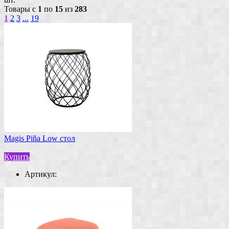
Товары с
1
по
15
из
283
1
2
3
...
19
Magis Piña Low стол
Купить
Артикул: