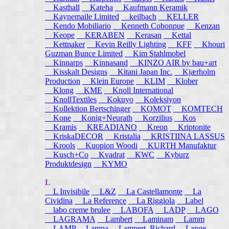
Kasthall
Kateha
Kaufmann Keramik
Kaynemaile Limited
keilbach
KELLER
Kendo Mobiliario
Kenneth Cobonpue
Kenzan
Keope
KERABEN
Kerasan
Kettal
Kettnaker
Kevin Reilly Lighting
KFF
Khouri
Guzman Bunce Limited
Kim Stahlmobel
Kinnarps
Kinnasand
KINZO AIR by bau+art
Kisskalt Designs
Kitani Japan Inc.
Kjærholm
Production
Klein Europe
KLIM
Klober
Klong
KME
Knoll International
KnollTextiles
Kokuyo
Koleksiyon
Kollektion Bertschinger
KOMOT
KOMTECH
Kone
Konig+Neurath
Korzilius
Kos
Kramis
KREADIANO
Kreon
Kriptonite
KriskaDECOR
Kristalia
KRISTIINA LASSUS
Krools
Kuopion Woodi
KURTH Manufaktur
Kusch+Co
Kvadrat
KWC
Kyburz
Produktdesign
KYMO
L
L Invisibile
L&Z
La Castellamonte
La
Cividina
La Reference
La Riggiola
Label
labo creme brulee
LABOFA
LADP
LAGO
LAGRAMA
Lambert
Laminam
Lamm
LAMP
Lampa
Lampert, Richard
Lange