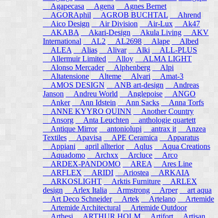
Agapecasa
Agena
Agnes Bernet
AGORAphil
AGROB BUCHTAL
Ahrend
Aico Design
Air Division
Air-Lux
Ak47
AKABA
Akari-Design
Akula Living
AKV
International
AL2
AL2698
Alape
Albed
ALEA
Alias
Alivar
Alki
ALL-PLUS
Allermuir Limited
Alloy
ALMA LIGHT
Alonso Mercader
Alphenberg
Alpi
Altatensione
Alteme
Alvari
Amat-3
AMOS DESIGN
ANB art-design
Andreas
Janson
Andreu World
Anglepoise
ANGO
Anker
Ann Idstein
Ann Sacks
Anna Torfs
ANNE KYYRO QUINN
Another Country
Ansorg
Anta Leuchten
anthologie quartett
Antique Mirror
antoniolupi
antrax it
Anzea
Textiles
Apavisa
APE Ceramica
Apparatus
Appiani
april allterior
Aqlus
Aqua Creations
Aquadomo
Archxx
Arcluce
Arco
ARDEX-PANDOMO
AREA
Ares Line
ARFLEX
ARIDI
Ariostea
ARKAIA
ARKOSLIGHT
Arktis Furniture
ARLEX
design
Arlex Italia
Armstrong
Arper
art aqua
Art Deco Schneider
Artek
Artelano
Artemide
Artemide Architectural
Artemide Outdoor
Arthesi
ARTHUR HOLM
Artifort
Artisan