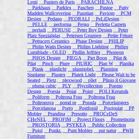
Lenti
Papiers de Paris
PARACHILNA
Parkhaus
Parklex
Paschen
Pastoe
Patty
Madden Wallcovering
Paustian
Paviom
PCM
Design
Pedano
PEDRALI
PeLiDesign
PELLE
performa
Pergo
Perletta Carpets
perludi
PERUSE
Peter Boy Design
Peter
Platz Spezialglas
Petersen Gruppen
Petite Friture
Petracers Ceramics
Phase Design
PHILIP
Philip Watts Design
Philips Lighting
Philips
Lumiblade - OLED
Phillip Jeffries
Phoneon
PHOS Design
PIEGA
Piet Boon
Pilat &
Pilat
Pinch
Piure
PIURIC
Plan W
Planika
Plank
planlicht
planmobel.
Planning
Sisplamo
Plastex
Platek Light
Please Wait to be
Seated
Pletz
plexwood
pliet
Plinio il Giovane
pluma cubic
PLY
Plycollection
Poemo
Design
Poesia
Poiat
Point
POLI Keramik
Poliform
Poltrona Frau
Poltrona Frau
Poltronova
pomd or
Porada
Porcelaingres
Porcelanosa
Porro
Postfossil
Poujoulat
PP
Mobler
Prandina
Presotto
PROCeDeS
CHeNEL
PROFIM
Project Floors
Promemoria
PROSTORIA
PSYKEA
Public Collection
Pujol
Punkt.
Punt Mobles
pur natur
PWH
Furniture