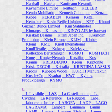
Kasthall
Kateha
Kaufmann Keramik
Kaynemaile Limited
keilbach
KELLER
Kendo Mobiliario
Kenneth Cobonpue
Kenzan
Keope
KERABEN
Kerasan
Kettal
Kettnaker
Kevin Reilly Lighting
KFF
Khouri
Guzman Bunce Limited
Kim Stahlmobel
Kinnarps
Kinnasand
KINZO AIR by bau+art
Kisskalt Designs
Kitani Japan Inc.
Kjærholm
Production
Klein Europe
KLIM
Klober
Klong
KME
Knoll International
KnollTextiles
Kokuyo
Koleksiyon
Kollektion Bertschinger
KOMOT
KOMTECH
Kone
Konig+Neurath
Korzilius
Kos
Kramis
KREADIANO
Kreon
Kriptonite
KriskaDECOR
Kristalia
KRISTIINA LASSUS
Krools
Kuopion Woodi
KURTH Manufaktur
Kusch+Co
Kvadrat
KWC
Kyburz
Produktdesign
KYMO
L
L Invisibile
L&Z
La Castellamonte
La
Cividina
La Reference
La Riggiola
Label
labo creme brulee
LABOFA
LADP
LAGO
LAGRAMA
Lambert
Laminam
Lamm
LAMP
Lampa
Lampert, Richard
Lange