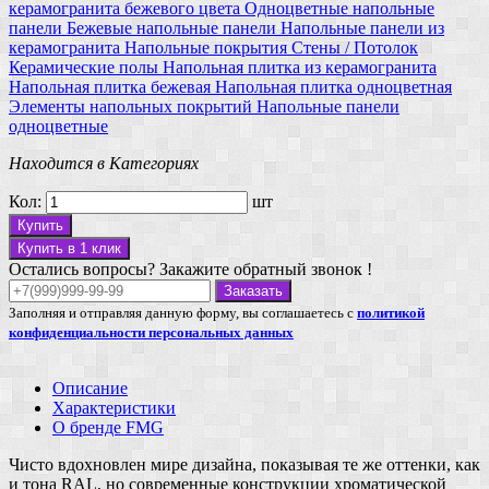
керамогранита
бежевого цвета
Одноцветные напольные
панели
Бежевые напольные панели
Напольные панели из
керамогранита
Напольные покрытия
Стены / Потолок
Керамические полы
Напольная плитка из керамогранита
Напольная плитка бежевая
Напольная плитка одноцветная
Элементы напольных покрытий
Напольные панели
одноцветные
Находится в Категориях
Кол:
шт
Купить
Купить в 1 клик
Остались вопросы? Закажите обратный звонок !
Заказать
Заполняя и отправляя данную форму, вы соглашаетесь с
политикой
конфиденциальности персональных данных
Описание
Характеристики
О бренде FMG
Чисто вдохновлен мире дизайна, показывая те же оттенки, как
и тона RAL, но современные конструкции хроматической