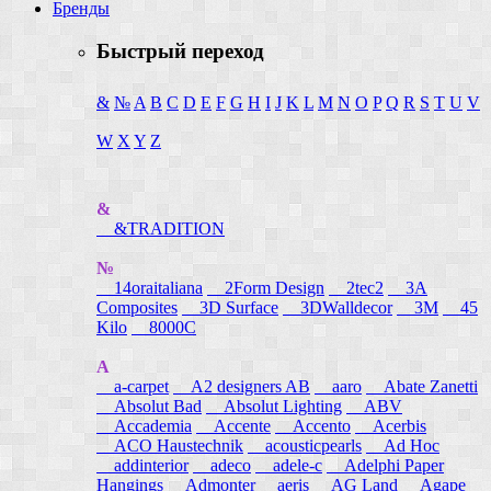
Бренды
Быстрый переход
&
№
A
B
C
D
E
F
G
H
I
J
K
L
M
N
O
P
Q
R
S
T
U
V
W
X
Y
Z
&
&TRADITION
№
14oraitaliana
2Form Design
2tec2
3A
Composites
3D Surface
3DWalldecor
3M
45
Kilo
8000C
A
a-carpet
A2 designers AB
aaro
Abate Zanetti
Absolut Bad
Absolut Lighting
ABV
Accademia
Accente
Accento
Acerbis
ACO Haustechnik
acousticpearls
Ad Hoc
addinterior
adeco
adele-c
Adelphi Paper
Hangings
Admonter
aeris
AG Land
Agape