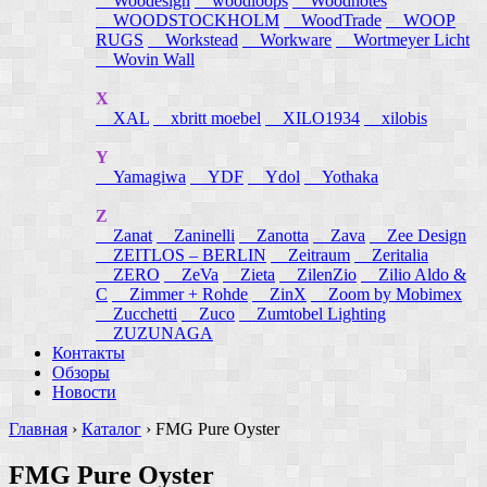
Woodesign
woodloops
Woodnotes
WOODSTOCKHOLM
WoodTrade
WOOP
RUGS
Workstead
Workware
Wortmeyer Licht
Wovin Wall
X
XAL
xbritt moebel
XILO1934
xilobis
Y
Yamagiwa
YDF
Ydol
Yothaka
Z
Zanat
Zaninelli
Zanotta
Zava
Zee Design
ZEITLOS – BERLIN
Zeitraum
Zeritalia
ZERO
ZeVa
Zieta
ZilenZio
Zilio Aldo &
C
Zimmer + Rohde
ZinX
Zoom by Mobimex
Zucchetti
Zuco
Zumtobel Lighting
ZUZUNAGA
Контакты
Обзоры
Новости
Главная
›
Каталог
›
FMG Pure Oyster
FMG Pure Oyster