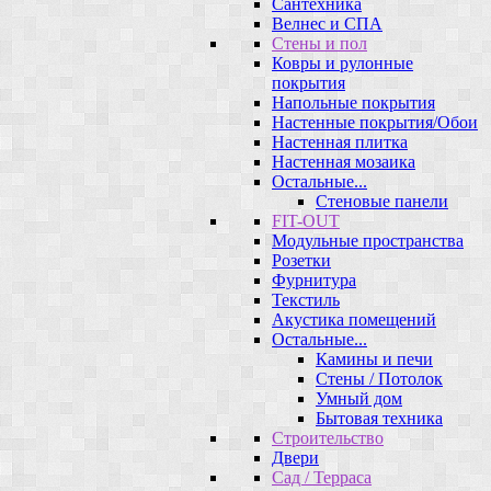
Сантехника
Велнес и СПА
Стены и пол
Ковры и рулонные
покрытия
Напольные покрытия
Настенные покрытия/Обои
Настенная плитка
Настенная мозаика
Остальные...
Стеновые панели
FIT-OUT
Модульные пространства
Розетки
Фурнитура
Текстиль
Акустика помещений
Остальные...
Камины и печи
Стены / Потолок
Умный дом
Бытовая техника
Строительство
Двери
Сад / Терраса