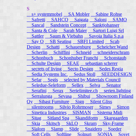
S
s+ systemmobel
SA Mobler
Sabine Rohse
Safretti
SAHCO
Saigata
Saloni
SAMO
Sancal
Sandstein Concept
Sanktjohanser
Santa & Cole
Sarah Maier
Sartori Luigi Srl
Sattler
Saum & Viebahn
Savoia Italia S.p.a
Say O
SB Seating
SBFI Limited
Scab
Design
Schatti
Schauenburg
Scheicher.Wand
Scherlin
Schiffini
Schneid
schneiderschram
Schonbuch
Schonhuber Franchi
Schonstaub
Schulte Design
SEAE
sebastian scherer
secrets of living
Secto Design
Sedes Regia
Sedia Systems Inc.
Sedus Stoll
SEEDDESIGN
Sefar
Segis
selected by Materials Council
Seledue-Seleform
Sellex
Selva
Senator
Serafini
Serax
Serielimitee.ch
serien.lighting
Serralunga
Sevasa
Shibui
Showroom Finland
Oy
Sibast Furniture
Sign
Silent Gliss
silentrooms
Silvio Rohrmoser
Simes
Simon
Sinetica Industries
SISMAN
Sistema Midi
Sitag
Sitland Spa
Skandiform
Skargaarden
Skia
Skitsch
SkLO
Skram
Sky-Frame
Slalom
Slamp
Slide
Snaidero
Soeder
Soft Cells
Softline
Solpuri
SONIA
Sovet