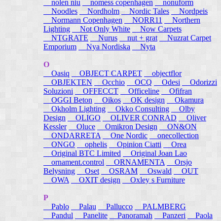
nolen niu
nomess copenhagen
nonuform
Noodles
Nordholm
Nordic Tales
Nordpeis
Normann Copenhagen
NORR11
Northern
Lighting
Not Only White
Now Carpets
NTGRATE
Nurus
nut + grat
Nuzrat Carpet
Emporium
Nya Nordiska
Nyta
O
Oasiq
OBJECT CARPET
objectflor
OBJEKTEN
Occhio
OCQ
Odesi
Odorizzi
Soluzioni
OFFECCT
Officeline
Ofifran
OGGI Beton
Oikos
OK design
Okamura
Okholm Lighting
Okko Consulting
Olby
Design
OLIGO
OLIVER CONRAD
Oliver
Kessler
Oluce
Omikron Design
ON&ON
ONDARRETA
One Nordic
onecollection
ONGO
ophelis
Opinion Ciatti
Orea
Original BTC Limited
Original Joan Lao
ornament.control
ORNAMENTA
Orsjo
Belysning
Oset
OSRAM
Oswald
OUT
OWA
OXIT design
Oxley s Furniture
P
Pablo
Palau
Pallucco
PALMBERG
Pandul
Panelite
Panoramah
Panzeri
Paola