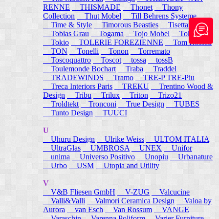
RENNE
THISMADE
Thonet
Thony
Collection
Thut Mobel
Till Behrens Systeme
Time & Style
Timorous Beasties
Tisettanta
Tobias Grau
Togama
Tojo Mobel
Token
Tokio
TOLERIE FOREZIENNE
Tom Rossau
TON
Tonelli
Tonon
Torremato
Toscoquattro
Toscot
tossa
tossB
Toulemonde Bochart
Traba
Traddel
TRADEWINDS
Tramo
TRE-P TRE-Piu
Treca Interiors Paris
TREKU
Trentino Wood &
Design
Tribu
Trilux
Triton
Trizo21
Troldtekt
Tronconi
True Design
TUBES
Tunto Design
TUUCI
U
Uhuru Design
Ulrike Weiss
ULTOM ITALIA
UltraGlas
UMBROSA
UNEX
Unifor
unima
Universo Positivo
Unopiu
Urbanature
Urbo
USM
Utopia and Utility
V
V&B Fliesen GmbH
V-ZUG
Valcucine
Valli&Valli
Valmori Ceramica Design
Valoa by
Aurora
van Esch
Van Rossum
VANGE
Varaschin
Varenna Poliform
Varier Furniture