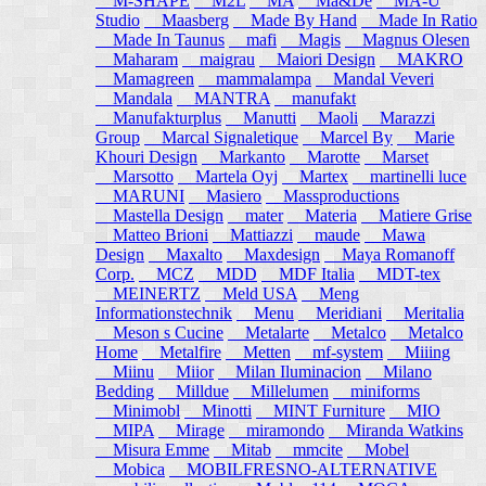
M-SHAPE
M2L
MA
Ma&De
MA-U
Studio
Maasberg
Made By Hand
Made In Ratio
Made In Taunus
mafi
Magis
Magnus Olesen
Maharam
maigrau
Maiori Design
MAKRO
Mamagreen
mammalampa
Mandal Veveri
Mandala
MANTRA
manufakt
Manufakturplus
Manutti
Maoli
Marazzi
Group
Marcal Signaletique
Marcel By
Marie
Khouri Design
Markanto
Marotte
Marset
Marsotto
Martela Oyj
Martex
martinelli luce
MARUNI
Masiero
Massproductions
Mastella Design
mater
Materia
Matiere Grise
Matteo Brioni
Mattiazzi
maude
Mawa
Design
Maxalto
Maxdesign
Maya Romanoff
Corp.
MCZ
MDD
MDF Italia
MDT-tex
MEINERTZ
Meld USA
Meng
Informationstechnik
Menu
Meridiani
Meritalia
Meson s Cucine
Metalarte
Metalco
Metalco
Home
Metalfire
Metten
mf-system
Miiing
Miinu
Miior
Milan Iluminacion
Milano
Bedding
Milldue
Millelumen
miniforms
Minimobl
Minotti
MINT Furniture
MIO
MIPA
Mirage
miramondo
Miranda Watkins
Misura Emme
Mitab
mmcite
Mobel
Mobica
MOBILFRESNO-ALTERNATIVE