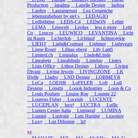
Production
lapalma
Lapelle Design
lasfera
Laufen
Laurameroni
Lea Ceramiche
lebenszubehoer by stef s
LEDAGIO
Ledlighting
LEDS-C4
LEDsON
Lehni
LEMA
Lensvelt
Leolux
less n more
Letti
Co
Leucos
LEUWICO
LEVANTINA
Licht
im Raum
Lichterloh
Lichtlauf
lichtprojekte
LIEHT
Light&Contrast
Lightnet
Lightyears
Ligne Roset
Lillian oberg
Lily Latifi
Limited.ch
Limpalux
Linde&Linde
Lineabeta
Lineablinds
Linteloo
Lintex
Lista Office
Lithos Design
Lithoss
Living
Divani
Living Jewels
LIVINGZONE
LK
Hjelle
Lladro
LND Design
LOBMEYR
LoCa
LOEHR
LoFFLER
Loft
Loll
Designs
Longhi
Loook Industries
Loop & Co
Louis Poulsen
Louise Roe
Lounge 22
Lourens Fisher
Lucelab
LUCENTE
LUCEPLAN
luce²
LUCTRA
Luflic
Lumen Center Italia
Lumigraf
LUMINA
Lumini
Lustrum
Lutz Huning
Luxonov
Luxy
Luz Difusion
lzf
M