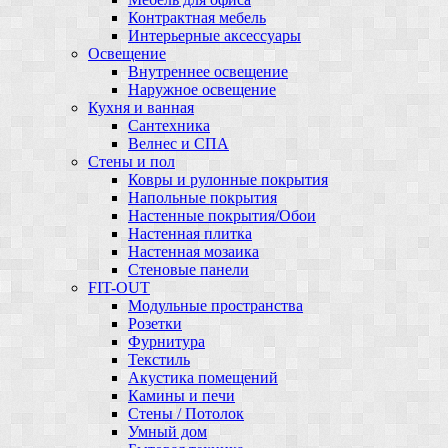
Контрактная мебель
Интерьерные аксессуары
Освещение
Внутреннее освещение
Наружное освещение
Кухня и ванная
Сантехника
Велнес и СПА
Стены и пол
Ковры и рулонные покрытия
Напольные покрытия
Настенные покрытия/Обои
Настенная плитка
Настенная мозаика
Стеновые панели
FIT-OUT
Модульные пространства
Розетки
Фурнитура
Текстиль
Акустика помещений
Камины и печи
Стены / Потолок
Умный дом