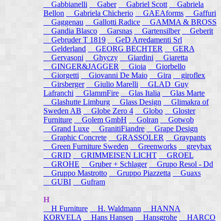
Gabbianelli
Gaber
Gabriel Scott
Gabriela
Bellon
Gabriela Chicherio
GAEAforms
Gaffuri
Gaggenau
Gallotti Radice
GAMMA & BROSS
Gandia Blasco
Garsnas
Gartensilber
Geberit
Gebruder T 1819
GeD Arredamenti Srl
Gelderland
GEORG BECHTER
GERA
Gervasoni
Ghyczy
Giardini
Giaretta
GINGER&JAGGER
Gioia
Giorbello
Giorgetti
Giovanni De Maio
Gira
giroflex
Girsberger
Giulio Marelli
GLAD_Guy
Lafranchi
GlammFire
Glas Italia
Glas Marte
Glashutte Limburg
Glass Design
Glimakra of
Sweden AB
Globe Zero 4
Globo
Gloster
Furniture
Golem GmbH
Golran
Gotwob
Grand Luxe
GranitiFiandre
Grape Design
Graphic Concrete
GRASSOLER
Graypants
Green Furniture Sweden
Greenworks
greybax
GRID
GRIMMEISEN LICHT
GROEL
GROHE
Gruber + Schlager
Grupo Resol - Dd
Gruppo Mastrotto
Gruppo Piazzetta
Guaxs
GUBI
Gufram
H
H Furniture
H. Waldmann
HANNA
KORVELA
Hans Hansen
Hansgrohe
HARCO