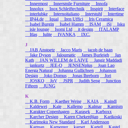
Innermost
Innersmile Furniture
Innofa
Innolux
Inox Schleiftechnik
Inspirit
Interface
interlubke
Internoitaliano
Interstuhl
Intertime
IP44.de
Iqual
Iren Uffici
Iris Ceramica
Isabel Burgin
Isabel Hamm
ISAM
iSi
Isku
isle lounge
Isomi Ltd
it design
ITALAMP
Itlas
Iulite
IVANKA
IXC.
J
JAB Anstoetz
Jacco Maris
jacob de baan
Jake Dyson
Jaloumatic
James Burleigh
Jan
Kath
JAN WILLEM de LAIVE
Jangir Maddadi
jankurtz
JEE-O
JENSENplus
Joan Lao
Energa Natural
Johanna Gullichsen
Johanson
Design
Joko Domus
Jonas Ihreborn
Jori
JOSKO
JoV
JSPR
Judith Seng
Junction
Fifteen
JUNG
K
K.B. Form
Kaether Weise
KAIA
Kaindl
Kaldewei
Kale
Kallemo
Kalmar
Kamism
Karakter Copenhagen
Karasek
Karboxx
Karcher Design
Karen Chekerdjian
Karikoski
Karimoku New Standard
Karl Andersson
Karman
Karpenter
karpet
Kartell
Kastel