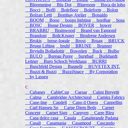
Bloomming
Blu Dot
Blueroom
Boca do lobo
Bocci
Boffi
Bolefloor
Boleform
Bolon
Bolzan Letti
Bombay Atelier
Bonaldo
BOOM
Booo
boops lighting
bordbar
bosa
BOSC
Bosse Design
BOVER
bower
BRABBU
Brainwood
Brand van Egmond
Brandoni
Brdr.Kruger
Brodrene Andersen
Brokis
brose-fogale
Bross
Bruag
BRUCK
Brugg Lifting
bruhl
BRUNE
Brunner
Bryndis Bolladottir
Bsweden
Buck
Bulbo
BULO
Bureau Puree
burgbad
Burkhardt
Leitner
Buro Schoch Werkhaus
BURRI
Buschfeld Design
Busnelli
BUVETEX INT.
Buzzi & Buzzi
BuzziSpace
By Corporation
by Lassen
C
Cabanes
CableCup
Caesar
Caimi Brevetti
Calma
Cambridge Architectural
Camira Fabrics
Cane-line
Capdell
Capo d Opera
Cappellini
Carl Hansen Sn
Carpe Diem Beds
Carpet
Concept
Carpet Sign
Carpyen
Carre Bleu
Casa dolce casa
Casala
Casalgrande Padana
Casali
Casamania
Casamood
Cascando