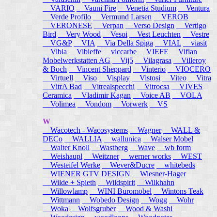
VARIO
Vauni Fire
Venetia Studium
Ventura
Verde Profilo
Vermund Larsen
VEROB
VERONESE
Verpan
Verso Design
Vertigo
Bird
Very Wood
Vesoi
Vest Leuchten
Vestre
VG&P
VIA
Via Della Spiga
VIAL
viasit
Vibia
Vibieffe
viccarbe
VIEFE
Vifian
Mobelwerkstatten AG
Vij5
Vilagrasa
Villeroy
& Boch
Vincent Sheppard
Vinterio
VIOCERO
Virtuell
Viso
Visplay
Vistosi
Viteo
Vitra
VitrA Bad
Vitrealspecchi
Vitrocsa
VIVES
Ceramica
Vladimir Kagan
Voice AB
VOLA
Volimea
Vondom
Vorwerk
VS
W
Wacotech - Wacosystems
Wagner
WALL &
DECo
WALLIA
wallunica
Walser Mobel
Walter Knoll
Wastberg
Wave
wb form
Weishaupl
Weitzner
werner works
WEST
Westeifel Werke
Wever&Ducre
whitebeds
WIENER GTV DESIGN
Wiesner-Hager
Wilde + Spieth
Wildspirit
Wilkhahn
Willowlamp
WINI Buromobel
Wintons Teak
Wittmann
Wobedo Design
Wogg
Wohr
Woka
Wolfsgruber
Wood & Washi