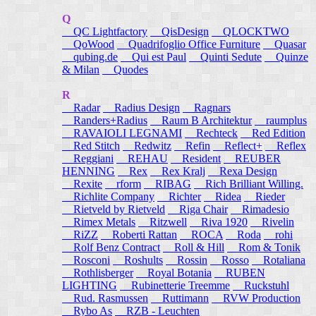
Q
QC Lightfactory
QisDesign
QLOCKTWO
QoWood
Quadrifoglio Office Furniture
Quasar
qubing.de
Qui est Paul
Quinti Sedute
Quinze
& Milan
Quodes
R
Radar
Radius Design
Ragnars
Randers+Radius
Raum B Architektur
raumplus
RAVAIOLI LEGNAMI
Rechteck
Red Edition
Red Stitch
Redwitz
Refin
Reflect+
Reflex
Reggiani
REHAU
Resident
REUBER
HENNING
Rex
Rex Kralj
Rexa Design
Rexite
rform
RIBAG
Rich Brilliant Willing.
Richlite Company
Richter
Ridea
Rieder
Rietveld by Rietveld
Riga Chair
Rimadesio
Rimex Metals
Ritzwell
Riva 1920
Rivelin
RiZZ
Roberti Rattan
ROCA
Roda
rohi
Rolf Benz Contract
Roll & Hill
Rom & Tonik
Rosconi
Roshults
Rossin
Rosso
Rotaliana
Rothlisberger
Royal Botania
RUBEN
LIGHTING
Rubinetterie Treemme
Ruckstuhl
Rud. Rasmussen
Ruttimann
RVW Production
Rybo As
RZB - Leuchten