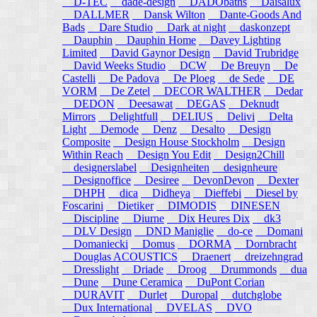
D-TEC
dade-design
DADObaths
Daisalux
DALLMER
Dansk Wilton
Dante-Goods And
Bads
Dare Studio
Dark at night
daskonzept
Dauphin
Dauphin Home
Davey Lighting
Limited
David Gaynor Design
David Trubridge
David Weeks Studio
DCW
De Breuyn
De
Castelli
De Padova
De Ploeg
de Sede
DE
VORM
De Zetel
DECOR WALTHER
Dedar
DEDON
Deesawat
DEGAS
Deknudt
Mirrors
Delightfull
DELIUS
Delivi
Delta
Light
Demode
Denz
Desalto
Design
Composite
Design House Stockholm
Design
Within Reach
Design You Edit
Design2Chill
designerslabel
Designheiten
designheure
Designoffice
Desiree
DevonDevon
Dexter
DHPH
dica
Didheya
Dieffebi
Diesel by
Foscarini
Dietiker
DIMODIS
DINESEN
Discipline
Diurne
Dix Heures Dix
dk3
DLV Design
DND Maniglie
do-ce
Domani
Domaniecki
Domus
DORMA
Dornbracht
Douglas ACOUSTICS
Draenert
dreizehngrad
Dresslight
Driade
Droog
Drummonds
dua
Dune
Dune Ceramica
DuPont Corian
DURAVIT
Durlet
Duropal
dutchglobe
Dux International
DVELAS
DVO