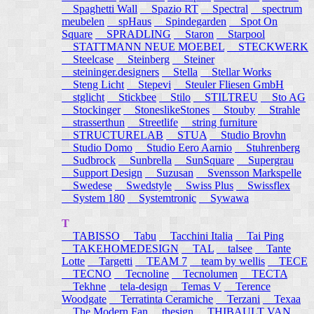
Spaghetti Wall
Spazio RT
Spectral
spectrum
meubelen
spHaus
Spindegarden
Spot On
Square
SPRADLING
Staron
Starpool
STATTMANN NEUE MOEBEL
STECKWERK
Steelcase
Steinberg
Steiner
steininger.designers
Stella
Stellar Works
Steng Licht
Stepevi
Steuler Fliesen GmbH
stglicht
Stickbee
Stilo
STILTREU
Sto AG
Stockinger
StoneslikeStones
Stouby
Strahle
strasserthun
Streetlife
string furniture
STRUCTURELAB
STUA
Studio Brovhn
Studio Domo
Studio Eero Aarnio
Stuhrenberg
Sudbrock
Sunbrella
SunSquare
Supergrau
Support Design
Suzusan
Svensson Markspelle
Swedese
Swedstyle
Swiss Plus
Swissflex
System 180
Systemtronic
Sywawa
T
TABISSO
Tabu
Tacchini Italia
Tai Ping
TAKEHOMEDESIGN
TAL
talsee
Tante
Lotte
Targetti
TEAM 7
team by wellis
TECE
TECNO
Tecnoline
Tecnolumen
TECTA
Tekhne
tela-design
Temas V
Terence
Woodgate
Terratinta Ceramiche
Terzani
Texaa
The Modern Fan
thesign
THIBAULT VAN