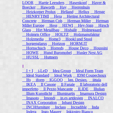
LOOR
Harrie Leenders
Hasenkopf
Haver &
Boecker
Haworth
Hay
Heerenhuis
Heizkorper Prolux
Helland
Hellux
Henge
HENRYTIMI
Hera
Hering Architectural
Concrete
Herman Cph
Herman Miller
Herman
Miller Europe
Hess
HEWI
Hey-Sign
Hirsch
Glass
Hirt Metallbau
Hisbalit
Holmegaard
Holmris Office
HOLTZ
Holzmanufaktur
Holzmedia
Home3
Hookl und Stool
horgenglarus
Horizon
HORM.IT
Hornschuch
Horreds
House Deco
Houssini
HOWE
Hund Buromobel
Husler Nest AG
HUSSL
Huttners
I
I + I
i-LeD
Idea Group
Ideal Form Team
Ideal Standard
Ideal Work
IDM Coupechoux
Ifo
iform
IGGOO
Ign. Design.
iittala
IKEA
Il Casone
Il Fanale
Il laboratorio dell
imperfetto
Il Pezzo Mancante
ILIDE
Illulian
Illum Kunstlicht
Illuminartis
Imamura Design
Imasoto
Imondi
in.es artdesign
INALCO
INAX Corporation
Inbani Design
INCHfurniture
Inclass
Incradible
Inda
Indera
Ingo Maurer
Inkiostro Bianco