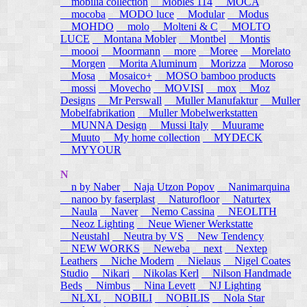
mobilia collection
Mobles 114
MOCA
mocoba
MODO luce
Modular
Modus
MOHDO
molo
Molteni & C
MOLTO
LUCE
Montana Mobler
Montbel
Montis
moooi
Moormann
more
Moree
Morelato
Morgen
Morita Aluminum
Morizza
Moroso
Mosa
Mosaico+
MOSO bamboo products
mossi
Movecho
MOVISI
mox
Moz
Designs
Mr Perswall
Muller Manufaktur
Muller
Mobelfabrikation
Muller Mobelwerkstatten
MUNNA Design
Mussi Italy
Muurame
Muuto
My home collection
MYDECK
MYYOUR
N
n by Naber
Naja Utzon Popov
Nanimarquina
nanoo by faserplast
Naturofloor
Naturtex
Naula
Naver
Nemo Cassina
NEOLITH
Neoz Lighting
Neue Wiener Werkstatte
Neustahl
Neutra by VS
New Tendency
NEW WORKS
Neweba
next
Nextep
Leathers
Niche Modern
Nielaus
Nigel Coates
Studio
Nikari
Nikolas Kerl
Nilson Handmade
Beds
Nimbus
Nina Levett
NJ Lighting
NLXL
NOBILI
NOBILIS
Nola Star