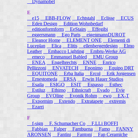
Dynamobel
E
e15
EBB-FLOW
Echtstahl
Eclisse
ECUS
Eden Design
Edition Wohnbedarf
editionformform
EeStairs
Effegibi
eggersmann
Ego Paris
eigenmannDUROT
Eleanor Home
ELEMENT ONE
Elementi di
Luceplan
Elica
Elitis
ellenbergerdesign
Elmo
Leather
Embacco Lighting
Embru-Werke AG
emeco
Emmanuel Babled
EMU Group
ENEA
Engelbrechts
ENNE
Enrico
Pellizzoni
ENVATECH
Eponimo
Equipo DRT
EQUITONE
Erba Italia
Ercol
Erik Jorgensen
Ernestomeda
ERSA
Erwin Hauer Studios
Esaila
ESIGO
ESIT
Espasso
Esthec
Estiluz
Ethimo
Ethnicraft
Evado
Evie
Group
EVOline
Evonik Rohm
ewo
EX-T
Expormim
Extendo
Extratapete
extremis
Ezarri
F
f-sign
F. Schumacher Co
F.LLi BOFFI
Fabbian
Falper
Fambuena
Famo
FANNY
ARONSEN
Fantini
Fantoni
Fap Ceramiche