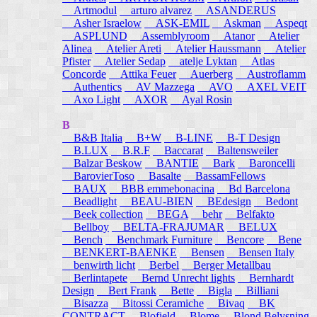
Artmodul
arturo alvarez
ASANDERUS
Asher Israelow
ASK-EMIL
Askman
Aspeqt
ASPLUND
Assemblyroom
Atanor
Atelier
Alinea
Atelier Areti
Atelier Haussmann
Atelier
Pfister
Atelier Sedap
atelje Lyktan
Atlas
Concorde
Attika Feuer
Auerberg
Austroflamm
Authentics
AV Mazzega
AVO
AXEL VEIT
Axo Light
AXOR
Ayal Rosin
B
B&B Italia
B+W
B-LINE
B-T Design
B.LUX
B.R.F
Baccarat
Baltensweiler
Balzar Beskow
BANTIE
Bark
Baroncelli
BarovierToso
Basalte
BassamFellows
BAUX
BBB emmebonacina
Bd Barcelona
Beadlight
BEAU-BIEN
BEdesign
Bedont
Beek collection
BEGA
behr
Belfakto
Bellboy
BELTA-FRAJUMAR
BELUX
Bench
Benchmark Furniture
Bencore
Bene
BENKERT-BAENKE
Bensen
Bensen Italy
benwirth licht
Berbel
Berger Metallbau
Berlintapete
Bernd Unrecht lights
Bernhardt
Design
Bert Frank
Bette
Bigla
Billiani
Bisazza
Bitossi Ceramiche
Bivaq
BK
CONTRACT
Blofield
Blome
Blond Belysning