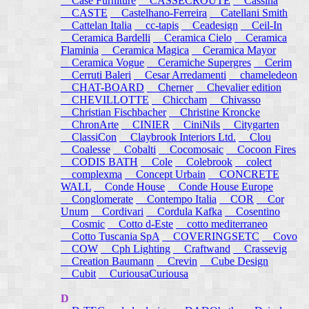
Case Furniture
CASSECROUTE
Cassina
CASTE
Castelhano-Ferreira
Catellani Smith
Cattelan Italia
cc-tapis
Ceadesign
Ceil-In
Ceramica Bardelli
Ceramica Cielo
Ceramica
Flaminia
Ceramica Magica
Ceramica Mayor
Ceramica Vogue
Ceramiche Supergres
Cerim
Cerruti Baleri
Cesar Arredamenti
chameledeon
CHAT-BOARD
Cherner
Chevalier edition
CHEVILLOTTE
Chiccham
Chivasso
Christian Fischbacher
Christine Kroncke
ChronArte
CINIER
CiniNils
Citygarten
ClassiCon
Claybrook Interiors Ltd.
Clou
Coalesse
Cobalti
Cocomosaic
Cocoon Fires
CODIS BATH
Cole
Colebrook
colect
complexma
Concept Urbain
CONCRETE
WALL
Conde House
Conde House Europe
Conglomerate
Contempo Italia
COR
Cor
Unum
Cordivari
Cordula Kafka
Cosentino
Cosmic
Cotto d-Este
cotto mediterraneo
Cotto Tuscania SpA
COVERINGSETC
Covo
COW
Cph Lighting
Craftwand
Crassevig
Creation Baumann
Crevin
Cube Design
Cubit
CuriousaCuriousa
D