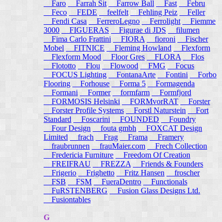
Faro
Farrah Sit
Farrow Ball
Fast
Febru
Feco
FEDE
feelfelt
Fehling Peiz
Feller
Fendi Casa
FerreroLegno
Ferrolight
Fiemme
3000
FIGUERAS
Figurae di JDS
filumen
Fima Carlo Frattini
FIORA
fioroni
Fischer
Mobel
FITNICE
Fleming Howland
Flexform
Flexform Mood
Floor Gres
FLORA
Flos
Flototto
Flou
Flowood
FMG
Focus
FOCUS Lighting
FontanaArte
Fontini
Forbo
Flooring
Forhouse
Forma 5
Formagenda
Formani
Former
formfarm
Formfjord
FORMOSIS Helsinki
FORMvorRAT
Forster
Forster Profile Systems
Forstl Naturstein
Fort
Standard
Foscarini
FOUNDED
Foundry
Four Design
fouta gmbh
FOXCAT Design
Limited
frach
Frag
Frama
Framery
fraubrunnen
frauMaier.com
Frech Collection
Fredericia Furniture
Freedom Of Creation
FREIFRAU
FREZZA
Friends & Founders
Frigerio
Frighetto
Fritz Hansen
froscher
FSB
FSM
FueraDentro
Functionals
FuRSTENBERG
Fusion Glass Designs Ltd.
Fusiontables
G