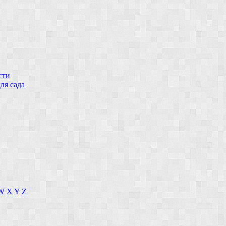
сти
ля сада
W
X
Y
Z