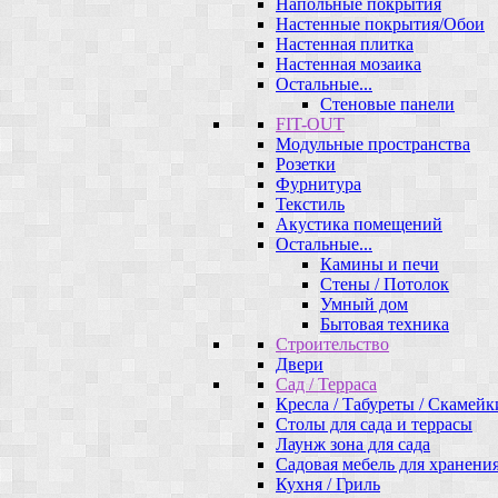
Напольные покрытия
Настенные покрытия/Обои
Настенная плитка
Настенная мозаика
Остальные...
Стеновые панели
FIT-OUT
Модульные пространства
Розетки
Фурнитура
Текстиль
Акустика помещений
Остальные...
Камины и печи
Стены / Потолок
Умный дом
Бытовая техника
Строительство
Двери
Сад / Терраса
Кресла / Табуреты / Скамейк
Столы для сада и террасы
Лаунж зона для сада
Садовая мебель для хранени
Кухня / Гриль