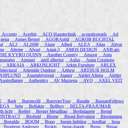
ccento
Acerbis
ACO Haustechnik
acousticpearls
Ad
ena
Agnes Bernet
AGORAphil
AGROB BUCHTAL
al
AL2
AL2698
Alape
Albed
ALEA
Alias
Alivar
ne
Alteme
Alvari
Amat-3
AMOS DESIGN
ANB art-
E KYYRO QUINN
Another Country
Ansorg
Anta
aratus
Appiani
april allterior
Aqlus
Aqua Creations
a
ARKAIA
ARKOSLIGHT
Arktis Furniture
ARLEX
itectural
Artemide Outdoor
Arthesi
ARTHUR HOLM
SPLUND
Assemblyroom
Atanor
Atelier Alinea
Atelier
stroflamm
Authentics
AV Mazzega
AVO
AXEL VEIT
E
Bark
Baroncelli
BarovierToso
Basalte
BassamFellows
EGA
behr
Belfakto
Bellboy
BELTA-FRAJUMAR
 licht
Berbel
Berger Metallbau
Berlintapete
Bernd
NTRACT
Blofield
Blome
Blond Belysning
Bloomming
Bonaldo
BOOM
Booo
boops lighting
bordbar
bosa
Brodrene Andersen
Brokis
brose-fogale
Bross
Bruag