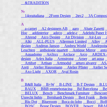
&TRADITION
№
14oraitaliana
2Form Design
2tec2
3A Composi
A
a-carpet
A2 designers AB
aaro
Abate Zanetti
Hoc
addinterior
adeco
adele-c
Adelphi Paper H
Ahrend
Aico Design
Air Division
Air-Lux
A
Alki
ALL-PLUS
Allermuir Limited
Alloy
AL
design
Andreas Janson
Andreu World
Anglepois
Leuchten
anthologie quartett
Antique Mirror
anton
Aquadomo
Archxx
Arcluce
Arco
ARDEX-
design
Arlex Italia
Armstrong
Arper
art aqua
A
Artifort
Artisan
Artmodul
arturo alvarez
ASA
Areti
Atelier Haussmann
Atelier Pfister
Atelier S
Axo Light
AXOR
Ayal Rosin
B
B&B Italia
B+W
B-LINE
B-T Design
B.L
BAUX
BBB emmebonacina
Bd Barcelona
Bea
BELUX
Bench
Benchmark Furniture
Bencore
Unrecht lights
Bernhardt Design
Bert Frank
Bett
Blu Dot
Blueroom
Boca do lobo
Bocci
Boff
BOSC
Bosse Design
BOVER
bower
BRA