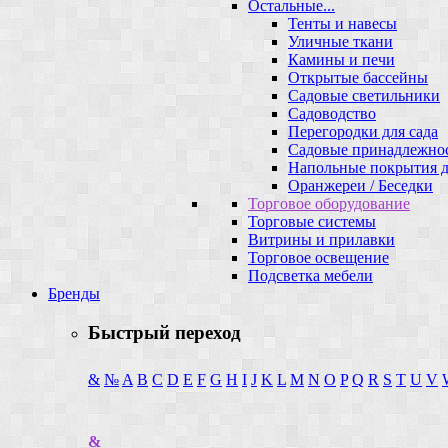
Остальные...
Тенты и навесы
Уличные ткани
Камины и печи
Открытые бассейны
Садовые светильники
Садоводство
Перегородки для сада
Садовые принадлежно
Напольные покрытия д
Оранжереи / Беседки
Торговое оборудование
Торговые системы
Витрины и прилавки
Торговое освещение
Подсветка мебели
Бренды
Быстрый переход
&
№
A
B
C
D
E
F
G
H
I
J
K
L
M
N
O
P
Q
R
S
T
U
V
&