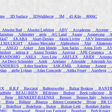
tes
3D Surface
3DWalldecor
3M
45 Kilo
8000C
Absolut Bad
Absolut Lighting
ABV
Accademia
Accente
A
angings
Admonter
aeris
AG Land
Agape
Agapecasa
Ag
k47
AKABA
Akari-Design
Akula Living
AKV Internation
MA LIGHT
Alonso Mercader
Alphenberg
Alpi
Altatensio
e
ANGO
Anker
Ann Idstein
Ann Sacks
Anna Torfs
ANN
iolupi
antrax it
Anzea Textiles
Apavisa
APE Ceramica
App
PANDOMO
AREA
Ares Line
ARFLEX
ARIDI
Arioste
rt Deco Schneider
Artek
Artelano
Artemide
Artemide Arch
NDERUS
Asher Israelow
ASK-EMIL
Askman
Aspeqt
A
edap
atelje Lyktan
Atlas Concorde
Attika Feuer
Auerberg
Au
UX
B.R.F
Baccarat
Baltensweiler
Balzar Beskow
BANTI
dlight
BEAU-BIEN
BEdesign
Bedont
Beek collection
B
Bene
BENKERT-BAENKE
Bensen
Bensen Italy
benwirth
e
Bigla
Billiani
Bisazza
Bitossi Ceramiche
Bivaq
BK CO
i
Bolefloor
Boleform
Bolon
Bolzan Letti
Bombay Atelier
BBU
Brainwood
Brand van Egmond
Brandoni
Brdr.Kruger