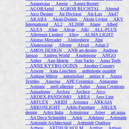
Agapecasa
Agena
Agnes Bernet
AGORAphil
AGROB BUCHTAL
Ahrend
Aico Design
Air Division
Air-Lux
Ak47
AKABA
Akari-Design
Akula Living
AKV
International
AL2
AL2698
Alape
Albed
ALEA
Alias
Alivar
Alki
ALL-PLUS
Allermuir Limited
Alloy
ALMA LIGHT
Alonso Mercader
Alphenberg
Alpi
Altatensione
Alteme
Alvari
Amat-3
AMOS DESIGN
ANB art-design
Andreas
Janson
Andreu World
Anglepoise
ANGO
Anker
Ann Idstein
Ann Sacks
Anna Torfs
ANNE KYYRO QUINN
Another Country
Ansorg
Anta Leuchten
anthologie quartett
Antique Mirror
antoniolupi
antrax it
Anzea
Textiles
Apavisa
APE Ceramica
Apparatus
Appiani
april allterior
Aqlus
Aqua Creations
Aquadomo
Archxx
Arcluce
Arco
ARDEX-PANDOMO
AREA
Ares Line
ARFLEX
ARIDI
Ariostea
ARKAIA
ARKOSLIGHT
Arktis Furniture
ARLEX
design
Arlex Italia
Armstrong
Arper
art aqua
Art Deco Schneider
Artek
Artelano
Artemide
Artemide Architectural
Artemide Outdoor
Arthesi
ARTHUR HOLM
Artifort
Artisan