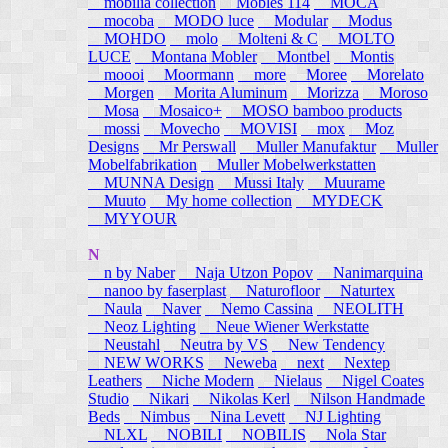
mobilia collection
Mobles 114
MOCA
mocoba
MODO luce
Modular
Modus
MOHDO
molo
Molteni & C
MOLTO
LUCE
Montana Mobler
Montbel
Montis
moooi
Moormann
more
Moree
Morelato
Morgen
Morita Aluminum
Morizza
Moroso
Mosa
Mosaico+
MOSO bamboo products
mossi
Movecho
MOVISI
mox
Moz
Designs
Mr Perswall
Muller Manufaktur
Muller
Mobelfabrikation
Muller Mobelwerkstatten
MUNNA Design
Mussi Italy
Muurame
Muuto
My home collection
MYDECK
MYYOUR
N
n by Naber
Naja Utzon Popov
Nanimarquina
nanoo by faserplast
Naturofloor
Naturtex
Naula
Naver
Nemo Cassina
NEOLITH
Neoz Lighting
Neue Wiener Werkstatte
Neustahl
Neutra by VS
New Tendency
NEW WORKS
Neweba
next
Nextep
Leathers
Niche Modern
Nielaus
Nigel Coates
Studio
Nikari
Nikolas Kerl
Nilson Handmade
Beds
Nimbus
Nina Levett
NJ Lighting
NLXL
NOBILI
NOBILIS
Nola Star