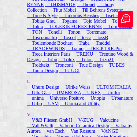
RENNE
THISMADE
Thonet
Thony
Collection
Thut Mobel
Till Behrens Systeme
Time & Style
Timorous Beasties
Tisettanta
Tobias Grau
Togama
Tojo Mobel
Token
Tokio
TOLERIE FOREZIENNE
Tom Rossau
TON
Tonelli
Tonon
Torremato
Toscoquattro
Toscot
tossa
tossB
Toulemonde Bochart
Traba
Traddel
TRADEWINDS
Tramo
TRE-P TRE-Piu
Treca Interiors Paris
TREKU
Trentino Wood &
Design
Tribu
Trilux
Triton
Trizo21
Troldtekt
Tronconi
True Design
TUBES
Tunto Design
TUUCI
U
Uhuru Design
Ulrike Weiss
ULTOM ITALIA
UltraGlas
UMBROSA
UNEX
Unifor
unima
Universo Positivo
Unopiu
Urbanature
Urbo
USM
Utopia and Utility
V
V&B Fliesen GmbH
V-ZUG
Valcucine
Valli&Valli
Valmori Ceramica Design
Valoa by
Aurora
van Esch
Van Rossum
VANGE
Varaschin
Varenna Poliform
Varier Furniture