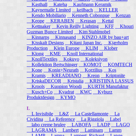
Kasthall
Kateha
Kaufmann Keramik
Kaynemaile Limited
keilbach
KELLER
Kendo Mobiliario
Kenneth Cobonpue
Kenzan
Keope
KERABEN
Kerasan
Kettal
Kettnaker
Kevin Reilly Lighting
KFF
Khouri
Guzman Bunce Limited
Kim Stahlmobel
Kinnarps
Kinnasand
KINZO AIR by bau+art
Kisskalt Designs
Kitani Japan Inc.
Kjærholm
Production
Klein Europe
KLIM
Klober
Klong
KME
Knoll International
KnollTextiles
Kokuyo
Koleksiyon
Kollektion Bertschinger
KOMOT
KOMTECH
Kone
Konig+Neurath
Korzilius
Kos
Kramis
KREADIANO
Kreon
Kriptonite
KriskaDECOR
Kristalia
KRISTIINA LASSUS
Krools
Kuopion Woodi
KURTH Manufaktur
Kusch+Co
Kvadrat
KWC
Kyburz
Produktdesign
KYMO
L
L Invisibile
L&Z
La Castellamonte
La
Cividina
La Reference
La Riggiola
Label
labo creme brulee
LABOFA
LADP
LAGO
LAGRAMA
Lambert
Laminam
Lamm
LAMP
Lampa
Lampert, Richard
Lange