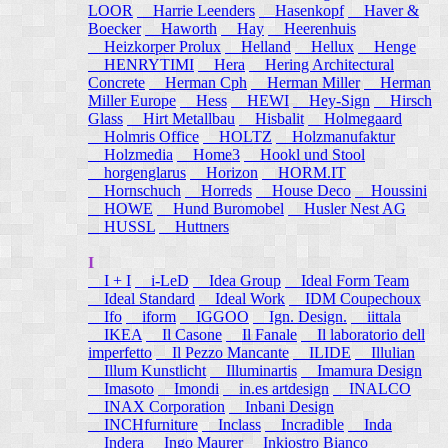
LOOR
Harrie Leenders
Hasenkopf
Haver &
Boecker
Haworth
Hay
Heerenhuis
Heizkorper Prolux
Helland
Hellux
Henge
HENRYTIMI
Hera
Hering Architectural
Concrete
Herman Cph
Herman Miller
Herman
Miller Europe
Hess
HEWI
Hey-Sign
Hirsch
Glass
Hirt Metallbau
Hisbalit
Holmegaard
Holmris Office
HOLTZ
Holzmanufaktur
Holzmedia
Home3
Hookl und Stool
horgenglarus
Horizon
HORM.IT
Hornschuch
Horreds
House Deco
Houssini
HOWE
Hund Buromobel
Husler Nest AG
HUSSL
Huttners
I
I + I
i-LeD
Idea Group
Ideal Form Team
Ideal Standard
Ideal Work
IDM Coupechoux
Ifo
iform
IGGOO
Ign. Design.
iittala
IKEA
Il Casone
Il Fanale
Il laboratorio dell
imperfetto
Il Pezzo Mancante
ILIDE
Illulian
Illum Kunstlicht
Illuminartis
Imamura Design
Imasoto
Imondi
in.es artdesign
INALCO
INAX Corporation
Inbani Design
INCHfurniture
Inclass
Incradible
Inda
Indera
Ingo Maurer
Inkiostro Bianco