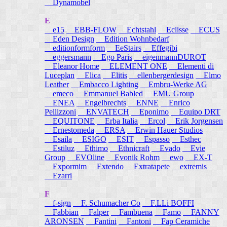
Dynamobel
E
e15
EBB-FLOW
Echtstahl
Eclisse
ECUS
Eden Design
Edition Wohnbedarf
editionformform
EeStairs
Effegibi
eggersmann
Ego Paris
eigenmannDUROT
Eleanor Home
ELEMENT ONE
Elementi di
Luceplan
Elica
Elitis
ellenbergerdesign
Elmo
Leather
Embacco Lighting
Embru-Werke AG
emeco
Emmanuel Babled
EMU Group
ENEA
Engelbrechts
ENNE
Enrico
Pellizzoni
ENVATECH
Eponimo
Equipo DRT
EQUITONE
Erba Italia
Ercol
Erik Jorgensen
Ernestomeda
ERSA
Erwin Hauer Studios
Esaila
ESIGO
ESIT
Espasso
Esthec
Estiluz
Ethimo
Ethnicraft
Evado
Evie
Group
EVOline
Evonik Rohm
ewo
EX-T
Expormim
Extendo
Extratapete
extremis
Ezarri
F
f-sign
F. Schumacher Co
F.LLi BOFFI
Fabbian
Falper
Fambuena
Famo
FANNY
ARONSEN
Fantini
Fantoni
Fap Ceramiche