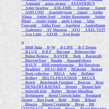
Artmodul
arturo alvarez
ASANDERUS
Asher Israelow
ASK-EMIL
Askman
Aspeqt
ASPLUND
Assemblyroom
Atanor
Atelier
Alinea
Atelier Areti
Atelier Haussmann
Atelier
Pfister
Atelier Sedap
atelje Lyktan
Atlas
Concorde
Attika Feuer
Auerberg
Austroflamm
Authentics
AV Mazzega
AVO
AXEL VEIT
Axo Light
AXOR
Ayal Rosin
B
B&B Italia
B+W
B-LINE
B-T Design
B.LUX
B.R.F
Baccarat
Baltensweiler
Balzar Beskow
BANTIE
Bark
Baroncelli
BarovierToso
Basalte
BassamFellows
BAUX
BBB emmebonacina
Bd Barcelona
Beadlight
BEAU-BIEN
BEdesign
Bedont
Beek collection
BEGA
behr
Belfakto
Bellboy
BELTA-FRAJUMAR
BELUX
Bench
Benchmark Furniture
Bencore
Bene
BENKERT-BAENKE
Bensen
Bensen Italy
benwirth licht
Berbel
Berger Metallbau
Berlintapete
Bernd Unrecht lights
Bernhardt
Design
Bert Frank
Bette
Bigla
Billiani
Bisazza
Bitossi Ceramiche
Bivaq
BK
CONTRACT
Blofield
Blome
Blond Belysning