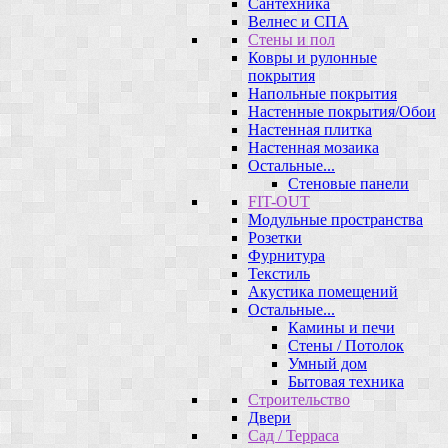
Сантехника
Велнес и СПА
Стены и пол
Ковры и рулонные
покрытия
Напольные покрытия
Настенные покрытия/Обои
Настенная плитка
Настенная мозаика
Остальные...
Стеновые панели
FIT-OUT
Модульные пространства
Розетки
Фурнитура
Текстиль
Акустика помещений
Остальные...
Камины и печи
Стены / Потолок
Умный дом
Бытовая техника
Строительство
Двери
Сад / Терраса