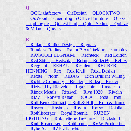
Q
QC Lightfactory
QisDesign
QLOCKTWO
QoWood
Quadrifoglio Office Furniture
Quasar
qubing.de
Qui est Paul
Quinti Sedute
Quinze
& Milan
Quodes
R
Radar
Radius Design
Ragnars
Randers+Radius
Raum B Architektur
raumplus
RAVAIOLI LEGNAMI
Rechteck
Red Edition
Red Stitch
Redwitz
Refin
Reflect+
Reflex
Reggiani
REHAU
Resident
REUBER
HENNING
Rex
Rex Kralj
Rexa Design
Rexite
rform
RIBAG
Rich Brilliant Willing.
Richlite Company
Richter
Ridea
Rieder
Rietveld by Rietveld
Riga Chair
Rimadesio
Rimex Metals
Ritzwell
Riva 1920
Rivelin
RiZZ
Roberti Rattan
ROCA
Roda
rohi
Rolf Benz Contract
Roll & Hill
Rom & Tonik
Rosconi
Roshults
Rossin
Rosso
Rotaliana
Rothlisberger
Royal Botania
RUBEN
LIGHTING
Rubinetterie Treemme
Ruckstuhl
Rud. Rasmussen
Ruttimann
RVW Production
Rybo As
RZB - Leuchten