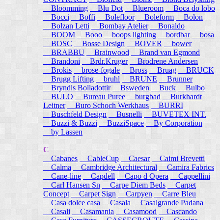
Bloomming
Blu Dot
Blueroom
Boca do lobo
Bocci
Boffi
Bolefloor
Boleform
Bolon
Bolzan Letti
Bombay Atelier
Bonaldo
BOOM
Booo
boops lighting
bordbar
bosa
BOSC
Bosse Design
BOVER
bower
BRABBU
Brainwood
Brand van Egmond
Brandoni
Brdr.Kruger
Brodrene Andersen
Brokis
brose-fogale
Bross
Bruag
BRUCK
Brugg Lifting
bruhl
BRUNE
Brunner
Bryndis Bolladottir
Bsweden
Buck
Bulbo
BULO
Bureau Puree
burgbad
Burkhardt
Leitner
Buro Schoch Werkhaus
BURRI
Buschfeld Design
Busnelli
BUVETEX INT.
Buzzi & Buzzi
BuzziSpace
By Corporation
by Lassen
C
Cabanes
CableCup
Caesar
Caimi Brevetti
Calma
Cambridge Architectural
Camira Fabrics
Cane-line
Capdell
Capo d Opera
Cappellini
Carl Hansen Sn
Carpe Diem Beds
Carpet
Concept
Carpet Sign
Carpyen
Carre Bleu
Casa dolce casa
Casala
Casalgrande Padana
Casali
Casamania
Casamood
Cascando