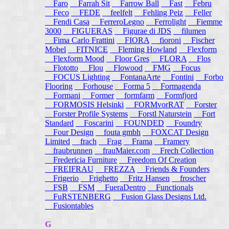
Faro
Farrah Sit
Farrow Ball
Fast
Febru
Feco
FEDE
feelfelt
Fehling Peiz
Feller
Fendi Casa
FerreroLegno
Ferrolight
Fiemme
3000
FIGUERAS
Figurae di JDS
filumen
Fima Carlo Frattini
FIORA
fioroni
Fischer
Mobel
FITNICE
Fleming Howland
Flexform
Flexform Mood
Floor Gres
FLORA
Flos
Flototto
Flou
Flowood
FMG
Focus
FOCUS Lighting
FontanaArte
Fontini
Forbo
Flooring
Forhouse
Forma 5
Formagenda
Formani
Former
formfarm
Formfjord
FORMOSIS Helsinki
FORMvorRAT
Forster
Forster Profile Systems
Forstl Naturstein
Fort
Standard
Foscarini
FOUNDED
Foundry
Four Design
fouta gmbh
FOXCAT Design
Limited
frach
Frag
Frama
Framery
fraubrunnen
frauMaier.com
Frech Collection
Fredericia Furniture
Freedom Of Creation
FREIFRAU
FREZZA
Friends & Founders
Frigerio
Frighetto
Fritz Hansen
froscher
FSB
FSM
FueraDentro
Functionals
FuRSTENBERG
Fusion Glass Designs Ltd.
Fusiontables
G