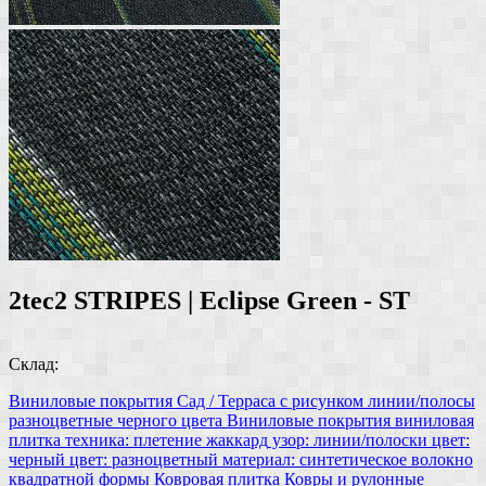
2tec2 STRIPES | Eclipse Green - ST
Склад:
Виниловые покрытия
Сад / Терраса
с рисунком линии/полосы
разноцветные
черного цвета
Виниловые покрытия
виниловая
плитка
техника: плетение жаккард
узор: линии/полоски
цвет:
черный
цвет: разноцветный
материал: синтетическое волокно
квадратной формы
Ковровая плитка
Ковры и рулонные