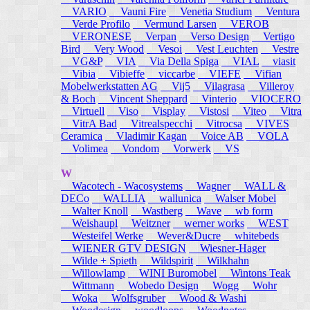
VARIO
Vauni Fire
Venetia Studium
Ventura
Verde Profilo
Vermund Larsen
VEROB
VERONESE
Verpan
Verso Design
Vertigo
Bird
Very Wood
Vesoi
Vest Leuchten
Vestre
VG&P
VIA
Via Della Spiga
VIAL
viasit
Vibia
Vibieffe
viccarbe
VIEFE
Vifian
Mobelwerkstatten AG
Vij5
Vilagrasa
Villeroy
& Boch
Vincent Sheppard
Vinterio
VIOCERO
Virtuell
Viso
Visplay
Vistosi
Viteo
Vitra
VitrA Bad
Vitrealspecchi
Vitrocsa
VIVES
Ceramica
Vladimir Kagan
Voice AB
VOLA
Volimea
Vondom
Vorwerk
VS
W
Wacotech - Wacosystems
Wagner
WALL &
DECo
WALLIA
wallunica
Walser Mobel
Walter Knoll
Wastberg
Wave
wb form
Weishaupl
Weitzner
werner works
WEST
Westeifel Werke
Wever&Ducre
whitebeds
WIENER GTV DESIGN
Wiesner-Hager
Wilde + Spieth
Wildspirit
Wilkhahn
Willowlamp
WINI Buromobel
Wintons Teak
Wittmann
Wobedo Design
Wogg
Wohr
Woka
Wolfsgruber
Wood & Washi