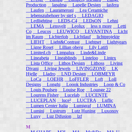
Production
lapalma
Lapelle Design
lasfera
Laufen
Laurameroni
Lea Ceramiche
lebenszubehoer by stef s
LEDAGIO
Ledlighting
LEDS-C4
LEDsON
Lehni
LEMA
Lensvelt
Leolux
less n more
Letti
Co
Leucos
LEUWICO
LEVANTINA
Licht
im Raum
Lichterloh
Lichtlauf
lichtprojekte
LIEHT
Light&Contrast
Lightnet
Lightyears
Ligne Roset
Lillian oberg
Lily Latifi
Limited.ch
Limpalux
Linde&Linde
Lineabeta
Lineablinds
Linteloo
Lintex
Lista Office
Lithos Design
Lithoss
Living
Divani
Living Jewels
LIVINGZONE
LK
Hjelle
Lladro
LND Design
LOBMEYR
LoCa
LOEHR
LoFFLER
Loft
Loll
Designs
Longhi
Loook Industries
Loop & Co
Louis Poulsen
Louise Roe
Lounge 22
Lourens Fisher
Lucelab
LUCENTE
LUCEPLAN
luce²
LUCTRA
Luflic
Lumen Center Italia
Lumigraf
LUMINA
Lumini
Lustrum
Lutz Huning
Luxonov
Luxy
Luz Difusion
lzf
M