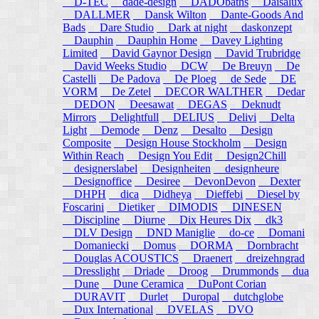
D-TEC
dade-design
DADObaths
Daisalux
DALLMER
Dansk Wilton
Dante-Goods And
Bads
Dare Studio
Dark at night
daskonzept
Dauphin
Dauphin Home
Davey Lighting
Limited
David Gaynor Design
David Trubridge
David Weeks Studio
DCW
De Breuyn
De
Castelli
De Padova
De Ploeg
de Sede
DE
VORM
De Zetel
DECOR WALTHER
Dedar
DEDON
Deesawat
DEGAS
Deknudt
Mirrors
Delightfull
DELIUS
Delivi
Delta
Light
Demode
Denz
Desalto
Design
Composite
Design House Stockholm
Design
Within Reach
Design You Edit
Design2Chill
designerslabel
Designheiten
designheure
Designoffice
Desiree
DevonDevon
Dexter
DHPH
dica
Didheya
Dieffebi
Diesel by
Foscarini
Dietiker
DIMODIS
DINESEN
Discipline
Diurne
Dix Heures Dix
dk3
DLV Design
DND Maniglie
do-ce
Domani
Domaniecki
Domus
DORMA
Dornbracht
Douglas ACOUSTICS
Draenert
dreizehngrad
Dresslight
Driade
Droog
Drummonds
dua
Dune
Dune Ceramica
DuPont Corian
DURAVIT
Durlet
Duropal
dutchglobe
Dux International
DVELAS
DVO