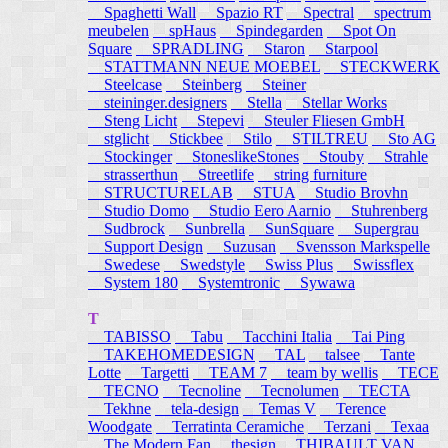
Spaghetti Wall
Spazio RT
Spectral
spectrum
meubelen
spHaus
Spindegarden
Spot On
Square
SPRADLING
Staron
Starpool
STATTMANN NEUE MOEBEL
STECKWERK
Steelcase
Steinberg
Steiner
steininger.designers
Stella
Stellar Works
Steng Licht
Stepevi
Steuler Fliesen GmbH
stglicht
Stickbee
Stilo
STILTREU
Sto AG
Stockinger
StoneslikeStones
Stouby
Strahle
strasserthun
Streetlife
string furniture
STRUCTURELAB
STUA
Studio Brovhn
Studio Domo
Studio Eero Aarnio
Stuhrenberg
Sudbrock
Sunbrella
SunSquare
Supergrau
Support Design
Suzusan
Svensson Markspelle
Swedese
Swedstyle
Swiss Plus
Swissflex
System 180
Systemtronic
Sywawa
T
TABISSO
Tabu
Tacchini Italia
Tai Ping
TAKEHOMEDESIGN
TAL
talsee
Tante
Lotte
Targetti
TEAM 7
team by wellis
TECE
TECNO
Tecnoline
Tecnolumen
TECTA
Tekhne
tela-design
Temas V
Terence
Woodgate
Terratinta Ceramiche
Terzani
Texaa
The Modern Fan
thesign
THIBAULT VAN