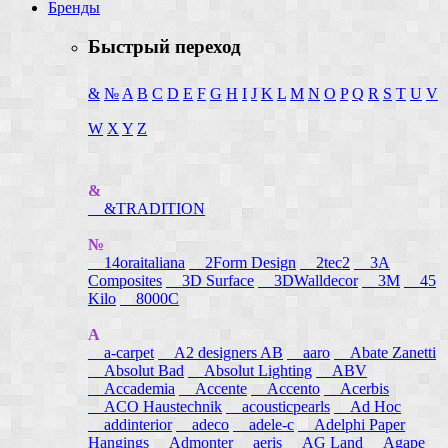
Бренды
Быстрый переход
&
№
A
B
C
D
E
F
G
H
I
J
K
L
M
N
O
P
Q
R
S
T
U
V
W
X
Y
Z
&
&TRADITION
№
14oraitaliana
2Form Design
2tec2
3A
Composites
3D Surface
3DWalldecor
3M
45
Kilo
8000C
A
a-carpet
A2 designers AB
aaro
Abate Zanetti
Absolut Bad
Absolut Lighting
ABV
Accademia
Accente
Accento
Acerbis
ACO Haustechnik
acousticpearls
Ad Hoc
addinterior
adeco
adele-c
Adelphi Paper
Hangings
Admonter
aeris
AG Land
Agape