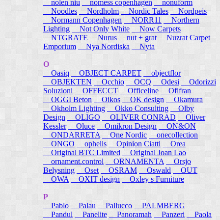
nolen niu
nomess copenhagen
nonuform
Noodles
Nordholm
Nordic Tales
Nordpeis
Normann Copenhagen
NORR11
Northern
Lighting
Not Only White
Now Carpets
NTGRATE
Nurus
nut + grat
Nuzrat Carpet
Emporium
Nya Nordiska
Nyta
O
Oasiq
OBJECT CARPET
objectflor
OBJEKTEN
Occhio
OCQ
Odesi
Odorizzi
Soluzioni
OFFECCT
Officeline
Ofifran
OGGI Beton
Oikos
OK design
Okamura
Okholm Lighting
Okko Consulting
Olby
Design
OLIGO
OLIVER CONRAD
Oliver
Kessler
Oluce
Omikron Design
ON&ON
ONDARRETA
One Nordic
onecollection
ONGO
ophelis
Opinion Ciatti
Orea
Original BTC Limited
Original Joan Lao
ornament.control
ORNAMENTA
Orsjo
Belysning
Oset
OSRAM
Oswald
OUT
OWA
OXIT design
Oxley s Furniture
P
Pablo
Palau
Pallucco
PALMBERG
Pandul
Panelite
Panoramah
Panzeri
Paola