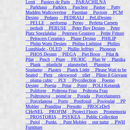
Lenti
Papiers de Paris
PARACHILNA
Parkhaus
Parklex
Paschen
Pastoe
Patty
Madden Wallcovering
Paustian
Paviom
PCM
Design
Pedano
PEDRALI
PeLiDesign
PELLE
performa
Pergo
Perletta Carpets
perludi
PERUSE
Peter Boy Design
Peter
Platz Spezialglas
Petersen Gruppen
Petite Friture
Petracers Ceramics
Phase Design
PHILIP
Philip Watts Design
Philips Lighting
Philips
Lumiblade - OLED
Phillip Jeffries
Phoneon
PHOS Design
PIEGA
Piet Boon
Pilat &
Pilat
Pinch
Piure
PIURIC
Plan W
Planika
Plank
planlicht
planmobel.
Planning
Sisplamo
Plastex
Platek Light
Please Wait to be
Seated
Pletz
plexwood
pliet
Plinio il Giovane
pluma cubic
PLY
Plycollection
Poemo
Design
Poesia
Poiat
Point
POLI Keramik
Poliform
Poltrona Frau
Poltrona Frau
Poltronova
pomd or
Porada
Porcelaingres
Porcelanosa
Porro
Postfossil
Poujoulat
PP
Mobler
Prandina
Presotto
PROCeDeS
CHeNEL
PROFIM
Project Floors
Promemoria
PROSTORIA
PSYKEA
Public Collection
Pujol
Punkt.
Punt Mobles
pur natur
PWH
Furniture