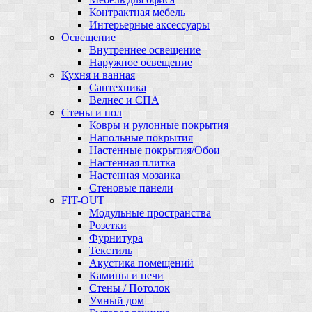
Контрактная мебель
Интерьерные аксессуары
Освещение
Внутреннее освещение
Наружное освещение
Кухня и ванная
Сантехника
Велнес и СПА
Стены и пол
Ковры и рулонные покрытия
Напольные покрытия
Настенные покрытия/Обои
Настенная плитка
Настенная мозаика
Стеновые панели
FIT-OUT
Модульные пространства
Розетки
Фурнитура
Текстиль
Акустика помещений
Камины и печи
Стены / Потолок
Умный дом