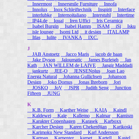
Innermost
Innersmile Furniture
Innofa
Innolux
Inox Schleiftechnik
Inspirit
Interface
interlubke
Internoitaliano
Interstuhl
Intertime
IP44.de
Iqual
Iren Uffici
Iris Ceramica
Isabel Burgin
Isabel Hamm
ISAM
iSi
Isku
isle lounge
Isomi Ltd
it design
ITALAMP
Itlas
Iulite
IVANKA
IXC.
J
JAB Anstoetz
Jacco Maris
jacob de baan
Jake Dyson
Jaloumatic
James Burleigh
Jan
Kath
JAN WILLEM de LAIVE
Jangir Maddadi
jankurtz
JEE-O
JENSENplus
Joan Lao
Energa Natural
Johanna Gullichsen
Johanson
Design
Joko Domus
Jonas Ihreborn
Jori
JOSKO
JoV
JSPR
Judith Seng
Junction
Fifteen
JUNG
K
K.B. Form
Kaether Weise
KAIA
Kaindl
Kaldewei
Kale
Kallemo
Kalmar
Kamism
Karakter Copenhagen
Karasek
Karboxx
Karcher Design
Karen Chekerdjian
Karikoski
Karimoku New Standard
Karl Andersson
Karman
Karpenter
karpet
Kartell
Kastel