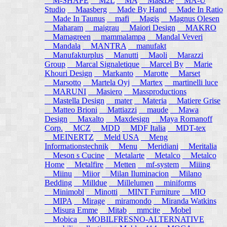
M-SHAPE
M2L
MA
Ma&De
MA-U
Studio
Maasberg
Made By Hand
Made In Ratio
Made In Taunus
mafi
Magis
Magnus Olesen
Maharam
maigrau
Maiori Design
MAKRO
Mamagreen
mammalampa
Mandal Veveri
Mandala
MANTRA
manufakt
Manufakturplus
Manutti
Maoli
Marazzi
Group
Marcal Signaletique
Marcel By
Marie
Khouri Design
Markanto
Marotte
Marset
Marsotto
Martela Oyj
Martex
martinelli luce
MARUNI
Masiero
Massproductions
Mastella Design
mater
Materia
Matiere Grise
Matteo Brioni
Mattiazzi
maude
Mawa
Design
Maxalto
Maxdesign
Maya Romanoff
Corp.
MCZ
MDD
MDF Italia
MDT-tex
MEINERTZ
Meld USA
Meng
Informationstechnik
Menu
Meridiani
Meritalia
Meson s Cucine
Metalarte
Metalco
Metalco
Home
Metalfire
Metten
mf-system
Miiing
Miinu
Miior
Milan Iluminacion
Milano
Bedding
Milldue
Millelumen
miniforms
Minimobl
Minotti
MINT Furniture
MIO
MIPA
Mirage
miramondo
Miranda Watkins
Misura Emme
Mitab
mmcite
Mobel
Mobica
MOBILFRESNO-ALTERNATIVE