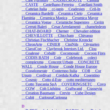
Case Furniture
CASSECROUTE
Cassina
CASTE
Castelhano-Ferreira
Catellani Smith
Cattelan Italia
cc-tapis
Ceadesign
Ceil-In
Ceramica Bardelli
Ceramica Cielo
Ceramica
Flaminia
Ceramica Magica
Ceramica Mayor
Ceramica Vogue
Ceramiche Supergres
Cerim
Cerruti Baleri
Cesar Arredamenti
chameledeon
CHAT-BOARD
Cherner
Chevalier edition
CHEVILLOTTE
Chiccham
Chivasso
Christian Fischbacher
Christine Kroncke
ChronArte
CINIER
CiniNils
Citygarten
ClassiCon
Claybrook Interiors Ltd.
Clou
Coalesse
Cobalti
Cocomosaic
Cocoon Fires
CODIS BATH
Cole
Colebrook
colect
complexma
Concept Urbain
CONCRETE
WALL
Conde House
Conde House Europe
Conglomerate
Contempo Italia
COR
Cor
Unum
Cordivari
Cordula Kafka
Cosentino
Cosmic
Cotto d-Este
cotto mediterraneo
Cotto Tuscania SpA
COVERINGSETC
Covo
COW
Cph Lighting
Craftwand
Crassevig
Creation Baumann
Crevin
Cube Design
Cubit
CuriousaCuriousa
D