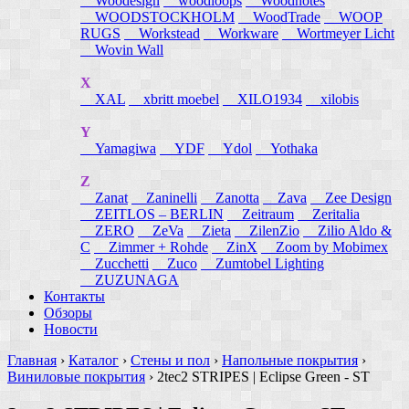
Woodesign
woodloops
Woodnotes
WOODSTOCKHOLM
WoodTrade
WOOP
RUGS
Workstead
Workware
Wortmeyer Licht
Wovin Wall
X
XAL
xbritt moebel
XILO1934
xilobis
Y
Yamagiwa
YDF
Ydol
Yothaka
Z
Zanat
Zaninelli
Zanotta
Zava
Zee Design
ZEITLOS – BERLIN
Zeitraum
Zeritalia
ZERO
ZeVa
Zieta
ZilenZio
Zilio Aldo &
C
Zimmer + Rohde
ZinX
Zoom by Mobimex
Zucchetti
Zuco
Zumtobel Lighting
ZUZUNAGA
Контакты
Обзоры
Новости
Главная
›
Каталог
›
Стены и пол
›
Напольные покрытия
›
Виниловые покрытия
›
2tec2 STRIPES | Eclipse Green - ST