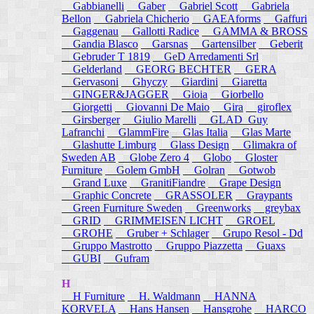
Gabbianelli
Gaber
Gabriel Scott
Gabriela
Bellon
Gabriela Chicherio
GAEAforms
Gaffuri
Gaggenau
Gallotti Radice
GAMMA & BROSS
Gandia Blasco
Garsnas
Gartensilber
Geberit
Gebruder T 1819
GeD Arredamenti Srl
Gelderland
GEORG BECHTER
GERA
Gervasoni
Ghyczy
Giardini
Giaretta
GINGER&JAGGER
Gioia
Giorbello
Giorgetti
Giovanni De Maio
Gira
giroflex
Girsberger
Giulio Marelli
GLAD_Guy
Lafranchi
GlammFire
Glas Italia
Glas Marte
Glashutte Limburg
Glass Design
Glimakra of
Sweden AB
Globe Zero 4
Globo
Gloster
Furniture
Golem GmbH
Golran
Gotwob
Grand Luxe
GranitiFiandre
Grape Design
Graphic Concrete
GRASSOLER
Graypants
Green Furniture Sweden
Greenworks
greybax
GRID
GRIMMEISEN LICHT
GROEL
GROHE
Gruber + Schlager
Grupo Resol - Dd
Gruppo Mastrotto
Gruppo Piazzetta
Guaxs
GUBI
Gufram
H
H Furniture
H. Waldmann
HANNA
KORVELA
Hans Hansen
Hansgrohe
HARCO