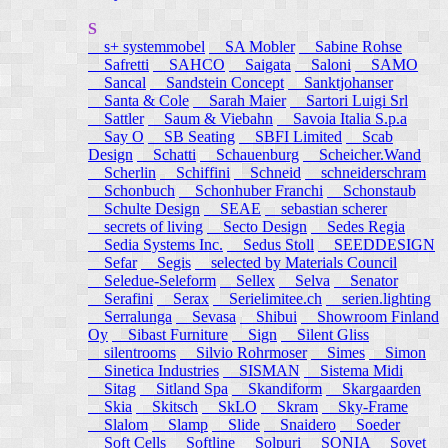
S
s+ systemmobel
SA Mobler
Sabine Rohse
Safretti
SAHCO
Saigata
Saloni
SAMO
Sancal
Sandstein Concept
Sanktjohanser
Santa & Cole
Sarah Maier
Sartori Luigi Srl
Sattler
Saum & Viebahn
Savoia Italia S.p.a
Say O
SB Seating
SBFI Limited
Scab
Design
Schatti
Schauenburg
Scheicher.Wand
Scherlin
Schiffini
Schneid
schneiderschram
Schonbuch
Schonhuber Franchi
Schonstaub
Schulte Design
SEAE
sebastian scherer
secrets of living
Secto Design
Sedes Regia
Sedia Systems Inc.
Sedus Stoll
SEEDDESIGN
Sefar
Segis
selected by Materials Council
Seledue-Seleform
Sellex
Selva
Senator
Serafini
Serax
Serielimitee.ch
serien.lighting
Serralunga
Sevasa
Shibui
Showroom Finland
Oy
Sibast Furniture
Sign
Silent Gliss
silentrooms
Silvio Rohrmoser
Simes
Simon
Sinetica Industries
SISMAN
Sistema Midi
Sitag
Sitland Spa
Skandiform
Skargaarden
Skia
Skitsch
SkLO
Skram
Sky-Frame
Slalom
Slamp
Slide
Snaidero
Soeder
Soft Cells
Softline
Solpuri
SONIA
Sovet