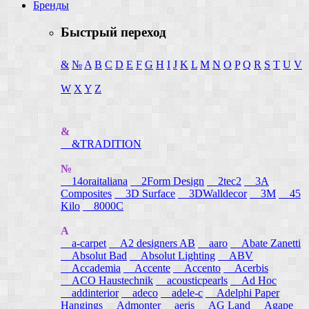
Бренды
Быстрый переход
&
№
A
B
C
D
E
F
G
H
I
J
K
L
M
N
O
P
Q
R
S
T
U
V
W
X
Y
Z
&
&TRADITION
№
14oraitaliana
2Form Design
2tec2
3A
Composites
3D Surface
3DWalldecor
3M
45
Kilo
8000C
A
a-carpet
A2 designers AB
aaro
Abate Zanetti
Absolut Bad
Absolut Lighting
ABV
Accademia
Accente
Accento
Acerbis
ACO Haustechnik
acousticpearls
Ad Hoc
addinterior
adeco
adele-c
Adelphi Paper
Hangings
Admonter
aeris
AG Land
Agape