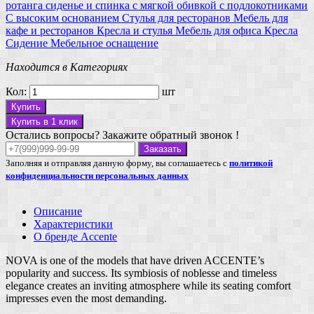
ротанга
сиденье и спинка с мягкой обивкой
с подлокотниками
С высоким основанием
Стулья для ресторанов
Мебель для
кафе и ресторанов
Кресла и стулья
Мебель для офиса
Кресла
Сидение
Мебельное оснащение
Находится в Категориях
Кол:
шт
Купить
Купить в 1 клик
Остались вопросы? Закажите обратный звонок !
Заказать
Заполняя и отправляя данную форму, вы соглашаетесь с
политикой
конфиденциальности персональных данных
Описание
Характеристики
О бренде Accente
NOVA is one of the models that have driven ACCENTE’s
popularity and success. Its symbiosis of noblesse and timeless
elegance creates an inviting atmosphere while its seating comfort
impresses even the most demanding.