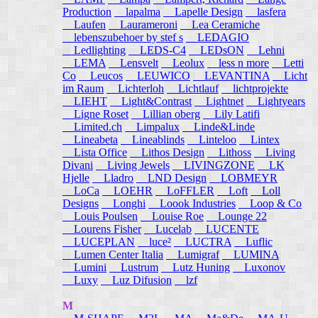
Production
lapalma
Lapelle Design
lasfera
Laufen
Laurameroni
Lea Ceramiche
lebenszubehoer by stef s
LEDAGIO
Ledlighting
LEDS-C4
LEDsON
Lehni
LEMA
Lensvelt
Leolux
less n more
Letti
Co
Leucos
LEUWICO
LEVANTINA
Licht
im Raum
Lichterloh
Lichtlauf
lichtprojekte
LIEHT
Light&Contrast
Lightnet
Lightyears
Ligne Roset
Lillian oberg
Lily Latifi
Limited.ch
Limpalux
Linde&Linde
Lineabeta
Lineablinds
Linteloo
Lintex
Lista Office
Lithos Design
Lithoss
Living
Divani
Living Jewels
LIVINGZONE
LK
Hjelle
Lladro
LND Design
LOBMEYR
LoCa
LOEHR
LoFFLER
Loft
Loll
Designs
Longhi
Loook Industries
Loop & Co
Louis Poulsen
Louise Roe
Lounge 22
Lourens Fisher
Lucelab
LUCENTE
LUCEPLAN
luce²
LUCTRA
Luflic
Lumen Center Italia
Lumigraf
LUMINA
Lumini
Lustrum
Lutz Huning
Luxonov
Luxy
Luz Difusion
lzf
M