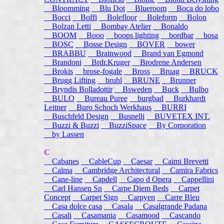
Bloomming
Blu Dot
Blueroom
Boca do lobo
Bocci
Boffi
Bolefloor
Boleform
Bolon
Bolzan Letti
Bombay Atelier
Bonaldo
BOOM
Booo
boops lighting
bordbar
bosa
BOSC
Bosse Design
BOVER
bower
BRABBU
Brainwood
Brand van Egmond
Brandoni
Brdr.Kruger
Brodrene Andersen
Brokis
brose-fogale
Bross
Bruag
BRUCK
Brugg Lifting
bruhl
BRUNE
Brunner
Bryndis Bolladottir
Bsweden
Buck
Bulbo
BULO
Bureau Puree
burgbad
Burkhardt
Leitner
Buro Schoch Werkhaus
BURRI
Buschfeld Design
Busnelli
BUVETEX INT.
Buzzi & Buzzi
BuzziSpace
By Corporation
by Lassen
C
Cabanes
CableCup
Caesar
Caimi Brevetti
Calma
Cambridge Architectural
Camira Fabrics
Cane-line
Capdell
Capo d Opera
Cappellini
Carl Hansen Sn
Carpe Diem Beds
Carpet
Concept
Carpet Sign
Carpyen
Carre Bleu
Casa dolce casa
Casala
Casalgrande Padana
Casali
Casamania
Casamood
Cascando