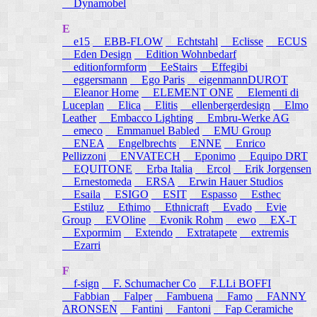
Dynamobel
E
e15
EBB-FLOW
Echtstahl
Eclisse
ECUS
Eden Design
Edition Wohnbedarf
editionformform
EeStairs
Effegibi
eggersmann
Ego Paris
eigenmannDUROT
Eleanor Home
ELEMENT ONE
Elementi di
Luceplan
Elica
Elitis
ellenbergerdesign
Elmo
Leather
Embacco Lighting
Embru-Werke AG
emeco
Emmanuel Babled
EMU Group
ENEA
Engelbrechts
ENNE
Enrico
Pellizzoni
ENVATECH
Eponimo
Equipo DRT
EQUITONE
Erba Italia
Ercol
Erik Jorgensen
Ernestomeda
ERSA
Erwin Hauer Studios
Esaila
ESIGO
ESIT
Espasso
Esthec
Estiluz
Ethimo
Ethnicraft
Evado
Evie
Group
EVOline
Evonik Rohm
ewo
EX-T
Expormim
Extendo
Extratapete
extremis
Ezarri
F
f-sign
F. Schumacher Co
F.LLi BOFFI
Fabbian
Falper
Fambuena
Famo
FANNY
ARONSEN
Fantini
Fantoni
Fap Ceramiche