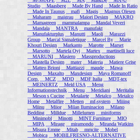
M-SHAPE
M2L
MA
Ma&De
MA-U
Studio
Maasberg
Made By Hand
Made In Ratio
Made In Taunus
mafi
Magis
Magnus Olesen
Maharam
maigrau
Maiori Design
MAKRO
Mamagreen
mammalampa
Mandal Veveri
Mandala
MANTRA
manufakt
Manufakturplus
Manutti
Maoli
Marazzi
Group
Marcal Signaletique
Marcel By
Marie
Khouri Design
Markanto
Marotte
Marset
Marsotto
Martela Oyj
Martex
martinelli luce
MARUNI
Masiero
Massproductions
Mastella Design
mater
Materia
Matiere Grise
Matteo Brioni
Mattiazzi
maude
Mawa
Design
Maxalto
Maxdesign
Maya Romanoff
Corp.
MCZ
MDD
MDF Italia
MDT-tex
MEINERTZ
Meld USA
Meng
Informationstechnik
Menu
Meridiani
Meritalia
Meson s Cucine
Metalarte
Metalco
Metalco
Home
Metalfire
Metten
mf-system
Miiing
Miinu
Miior
Milan Iluminacion
Milano
Bedding
Milldue
Millelumen
miniforms
Minimobl
Minotti
MINT Furniture
MIO
MIPA
Mirage
miramondo
Miranda Watkins
Misura Emme
Mitab
mmcite
Mobel
Mobica
MOBILFRESNO-ALTERNATIVE