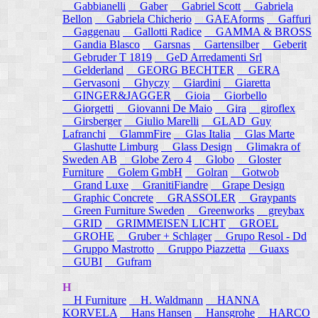
Gabbianelli
Gaber
Gabriel Scott
Gabriela
Bellon
Gabriela Chicherio
GAEAforms
Gaffuri
Gaggenau
Gallotti Radice
GAMMA & BROSS
Gandia Blasco
Garsnas
Gartensilber
Geberit
Gebruder T 1819
GeD Arredamenti Srl
Gelderland
GEORG BECHTER
GERA
Gervasoni
Ghyczy
Giardini
Giaretta
GINGER&JAGGER
Gioia
Giorbello
Giorgetti
Giovanni De Maio
Gira
giroflex
Girsberger
Giulio Marelli
GLAD_Guy
Lafranchi
GlammFire
Glas Italia
Glas Marte
Glashutte Limburg
Glass Design
Glimakra of
Sweden AB
Globe Zero 4
Globo
Gloster
Furniture
Golem GmbH
Golran
Gotwob
Grand Luxe
GranitiFiandre
Grape Design
Graphic Concrete
GRASSOLER
Graypants
Green Furniture Sweden
Greenworks
greybax
GRID
GRIMMEISEN LICHT
GROEL
GROHE
Gruber + Schlager
Grupo Resol - Dd
Gruppo Mastrotto
Gruppo Piazzetta
Guaxs
GUBI
Gufram
H
H Furniture
H. Waldmann
HANNA
KORVELA
Hans Hansen
Hansgrohe
HARCO