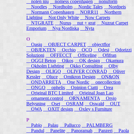
nolen niu
nomess copenhagen
nonuform
Noodles
Nordholm
Nordic Tales
Nordpeis
Normann Copenhagen
NORR11
Northern
Lighting
Not Only White
Now Carpets
NTGRATE
Nurus
nut + grat
Nuzrat Carpet
Emporium
Nya Nordiska
Nyta
O
Oasiq
OBJECT CARPET
objectflor
OBJEKTEN
Occhio
OCQ
Odesi
Odorizzi
Soluzioni
OFFECCT
Officeline
Ofifran
OGGI Beton
Oikos
OK design
Okamura
Okholm Lighting
Okko Consulting
Olby
Design
OLIGO
OLIVER CONRAD
Oliver
Kessler
Oluce
Omikron Design
ON&ON
ONDARRETA
One Nordic
onecollection
ONGO
ophelis
Opinion Ciatti
Orea
Original BTC Limited
Original Joan Lao
ornament.control
ORNAMENTA
Orsjo
Belysning
Oset
OSRAM
Oswald
OUT
OWA
OXIT design
Oxley s Furniture
P
Pablo
Palau
Pallucco
PALMBERG
Pandul
Panelite
Panoramah
Panzeri
Paola