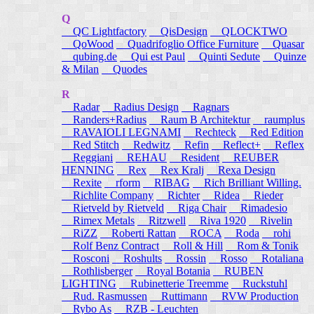
Q
QC Lightfactory
QisDesign
QLOCKTWO
QoWood
Quadrifoglio Office Furniture
Quasar
qubing.de
Qui est Paul
Quinti Sedute
Quinze
& Milan
Quodes
R
Radar
Radius Design
Ragnars
Randers+Radius
Raum B Architektur
raumplus
RAVAIOLI LEGNAMI
Rechteck
Red Edition
Red Stitch
Redwitz
Refin
Reflect+
Reflex
Reggiani
REHAU
Resident
REUBER
HENNING
Rex
Rex Kralj
Rexa Design
Rexite
rform
RIBAG
Rich Brilliant Willing.
Richlite Company
Richter
Ridea
Rieder
Rietveld by Rietveld
Riga Chair
Rimadesio
Rimex Metals
Ritzwell
Riva 1920
Rivelin
RiZZ
Roberti Rattan
ROCA
Roda
rohi
Rolf Benz Contract
Roll & Hill
Rom & Tonik
Rosconi
Roshults
Rossin
Rosso
Rotaliana
Rothlisberger
Royal Botania
RUBEN
LIGHTING
Rubinetterie Treemme
Ruckstuhl
Rud. Rasmussen
Ruttimann
RVW Production
Rybo As
RZB - Leuchten