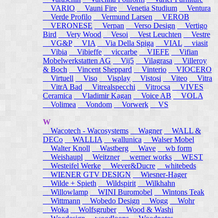
VARIO
Vauni Fire
Venetia Studium
Ventura
Verde Profilo
Vermund Larsen
VEROB
VERONESE
Verpan
Verso Design
Vertigo
Bird
Very Wood
Vesoi
Vest Leuchten
Vestre
VG&P
VIA
Via Della Spiga
VIAL
viasit
Vibia
Vibieffe
viccarbe
VIEFE
Vifian
Mobelwerkstatten AG
Vij5
Vilagrasa
Villeroy
& Boch
Vincent Sheppard
Vinterio
VIOCERO
Virtuell
Viso
Visplay
Vistosi
Viteo
Vitra
VitrA Bad
Vitrealspecchi
Vitrocsa
VIVES
Ceramica
Vladimir Kagan
Voice AB
VOLA
Volimea
Vondom
Vorwerk
VS
W
Wacotech - Wacosystems
Wagner
WALL &
DECo
WALLIA
wallunica
Walser Mobel
Walter Knoll
Wastberg
Wave
wb form
Weishaupl
Weitzner
werner works
WEST
Westeifel Werke
Wever&Ducre
whitebeds
WIENER GTV DESIGN
Wiesner-Hager
Wilde + Spieth
Wildspirit
Wilkhahn
Willowlamp
WINI Buromobel
Wintons Teak
Wittmann
Wobedo Design
Wogg
Wohr
Woka
Wolfsgruber
Wood & Washi