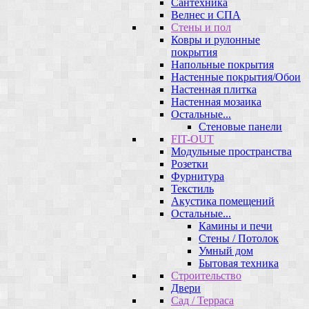
Сантехника
Велнес и СПА
Стены и пол
Ковры и рулонные
покрытия
Напольные покрытия
Настенные покрытия/Обои
Настенная плитка
Настенная мозаика
Остальные...
Стеновые панели
FIT-OUT
Модульные пространства
Розетки
Фурнитура
Текстиль
Акустика помещений
Остальные...
Камины и печи
Стены / Потолок
Умный дом
Бытовая техника
Строительство
Двери
Сад / Терраса