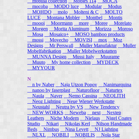
mobilia collection
Mobles 114
MOCA
mocoba
MODO luce
Modular
Modus
MOHDO
molo
Molteni & C
MOLTO
LUCE
Montana Mobler
Montbel
Montis
moooi
Moormann
more
Moree
Morelato
Morgen
Morita Aluminum
Morizza
Moroso
Mosa
Mosaico+
MOSO bamboo products
mossi
Movecho
MOVISI
mox
Moz
Designs
Mr Perswall
Muller Manufaktur
Muller
Mobelfabrikation
Muller Mobelwerkstatten
MUNNA Design
Mussi Italy
Muurame
Muuto
My home collection
MYDECK
MYYOUR
N
n by Naber
Naja Utzon Popov
Nanimarquina
nanoo by faserplast
Naturofloor
Naturtex
Naula
Naver
Nemo Cassina
NEOLITH
Neoz Lighting
Neue Wiener Werkstatte
Neustahl
Neutra by VS
New Tendency
NEW WORKS
Neweba
next
Nextep
Leathers
Niche Modern
Nielaus
Nigel Coates
Studio
Nikari
Nikolas Kerl
Nilson Handmade
Beds
Nimbus
Nina Levett
NJ Lighting
NLXL
NOBILI
NOBILIS
Nola Star