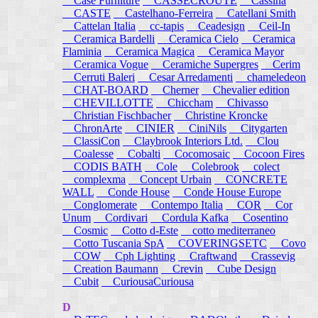
Case Furniture
CASSECROUTE
Cassina
CASTE
Castelhano-Ferreira
Catellani Smith
Cattelan Italia
cc-tapis
Ceadesign
Ceil-In
Ceramica Bardelli
Ceramica Cielo
Ceramica
Flaminia
Ceramica Magica
Ceramica Mayor
Ceramica Vogue
Ceramiche Supergres
Cerim
Cerruti Baleri
Cesar Arredamenti
chameledeon
CHAT-BOARD
Cherner
Chevalier edition
CHEVILLOTTE
Chiccham
Chivasso
Christian Fischbacher
Christine Kroncke
ChronArte
CINIER
CiniNils
Citygarten
ClassiCon
Claybrook Interiors Ltd.
Clou
Coalesse
Cobalti
Cocomosaic
Cocoon Fires
CODIS BATH
Cole
Colebrook
colect
complexma
Concept Urbain
CONCRETE
WALL
Conde House
Conde House Europe
Conglomerate
Contempo Italia
COR
Cor
Unum
Cordivari
Cordula Kafka
Cosentino
Cosmic
Cotto d-Este
cotto mediterraneo
Cotto Tuscania SpA
COVERINGSETC
Covo
COW
Cph Lighting
Craftwand
Crassevig
Creation Baumann
Crevin
Cube Design
Cubit
CuriousaCuriousa
D