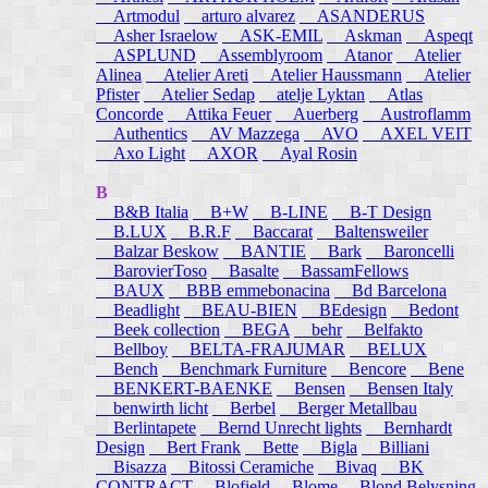
Artmodul
arturo alvarez
ASANDERUS
Asher Israelow
ASK-EMIL
Askman
Aspeqt
ASPLUND
Assemblyroom
Atanor
Atelier
Alinea
Atelier Areti
Atelier Haussmann
Atelier
Pfister
Atelier Sedap
atelje Lyktan
Atlas
Concorde
Attika Feuer
Auerberg
Austroflamm
Authentics
AV Mazzega
AVO
AXEL VEIT
Axo Light
AXOR
Ayal Rosin
B
B&B Italia
B+W
B-LINE
B-T Design
B.LUX
B.R.F
Baccarat
Baltensweiler
Balzar Beskow
BANTIE
Bark
Baroncelli
BarovierToso
Basalte
BassamFellows
BAUX
BBB emmebonacina
Bd Barcelona
Beadlight
BEAU-BIEN
BEdesign
Bedont
Beek collection
BEGA
behr
Belfakto
Bellboy
BELTA-FRAJUMAR
BELUX
Bench
Benchmark Furniture
Bencore
Bene
BENKERT-BAENKE
Bensen
Bensen Italy
benwirth licht
Berbel
Berger Metallbau
Berlintapete
Bernd Unrecht lights
Bernhardt
Design
Bert Frank
Bette
Bigla
Billiani
Bisazza
Bitossi Ceramiche
Bivaq
BK
CONTRACT
Blofield
Blome
Blond Belysning