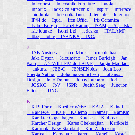
Innermost
Innersmile Furniture
Innofa
Innolux
Inox Schleiftechnik
Inspirit
Interface
interlubke
Internoitaliano
Interstuhl
Intertime
IP44.de
Iqual
Iren Uffici
Iris Ceramica
Isabel Burgin
Isabel Hamm
ISAM
iSi
Isku
isle lounge
Isomi Ltd
it design
ITALAMP
Itlas
Iulite
IVANKA
IXC.
J
JAB Anstoetz
Jacco Maris
jacob de baan
Jake Dyson
Jaloumatic
James Burleigh
Jan
Kath
JAN WILLEM de LAIVE
Jangir Maddadi
jankurtz
JEE-O
JENSENplus
Joan Lao
Energa Natural
Johanna Gullichsen
Johanson
Design
Joko Domus
Jonas Ihreborn
Jori
JOSKO
JoV
JSPR
Judith Seng
Junction
Fifteen
JUNG
K
K.B. Form
Kaether Weise
KAIA
Kaindl
Kaldewei
Kale
Kallemo
Kalmar
Kamism
Karakter Copenhagen
Karasek
Karboxx
Karcher Design
Karen Chekerdjian
Karikoski
Karimoku New Standard
Karl Andersson
Karman
Karpenter
karpet
Kartell
Kastel