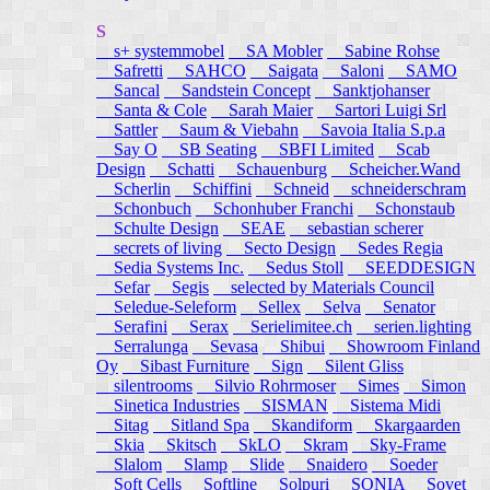
S
s+ systemmobel
SA Mobler
Sabine Rohse
Safretti
SAHCO
Saigata
Saloni
SAMO
Sancal
Sandstein Concept
Sanktjohanser
Santa & Cole
Sarah Maier
Sartori Luigi Srl
Sattler
Saum & Viebahn
Savoia Italia S.p.a
Say O
SB Seating
SBFI Limited
Scab
Design
Schatti
Schauenburg
Scheicher.Wand
Scherlin
Schiffini
Schneid
schneiderschram
Schonbuch
Schonhuber Franchi
Schonstaub
Schulte Design
SEAE
sebastian scherer
secrets of living
Secto Design
Sedes Regia
Sedia Systems Inc.
Sedus Stoll
SEEDDESIGN
Sefar
Segis
selected by Materials Council
Seledue-Seleform
Sellex
Selva
Senator
Serafini
Serax
Serielimitee.ch
serien.lighting
Serralunga
Sevasa
Shibui
Showroom Finland
Oy
Sibast Furniture
Sign
Silent Gliss
silentrooms
Silvio Rohrmoser
Simes
Simon
Sinetica Industries
SISMAN
Sistema Midi
Sitag
Sitland Spa
Skandiform
Skargaarden
Skia
Skitsch
SkLO
Skram
Sky-Frame
Slalom
Slamp
Slide
Snaidero
Soeder
Soft Cells
Softline
Solpuri
SONIA
Sovet