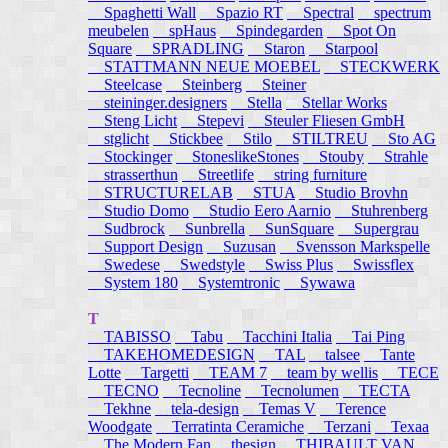
Spaghetti Wall
Spazio RT
Spectral
spectrum
meubelen
spHaus
Spindegarden
Spot On
Square
SPRADLING
Staron
Starpool
STATTMANN NEUE MOEBEL
STECKWERK
Steelcase
Steinberg
Steiner
steininger.designers
Stella
Stellar Works
Steng Licht
Stepevi
Steuler Fliesen GmbH
stglicht
Stickbee
Stilo
STILTREU
Sto AG
Stockinger
StoneslikeStones
Stouby
Strahle
strasserthun
Streetlife
string furniture
STRUCTURELAB
STUA
Studio Brovhn
Studio Domo
Studio Eero Aarnio
Stuhrenberg
Sudbrock
Sunbrella
SunSquare
Supergrau
Support Design
Suzusan
Svensson Markspelle
Swedese
Swedstyle
Swiss Plus
Swissflex
System 180
Systemtronic
Sywawa
T
TABISSO
Tabu
Tacchini Italia
Tai Ping
TAKEHOMEDESIGN
TAL
talsee
Tante
Lotte
Targetti
TEAM 7
team by wellis
TECE
TECNO
Tecnoline
Tecnolumen
TECTA
Tekhne
tela-design
Temas V
Terence
Woodgate
Terratinta Ceramiche
Terzani
Texaa
The Modern Fan
thesign
THIBAULT VAN