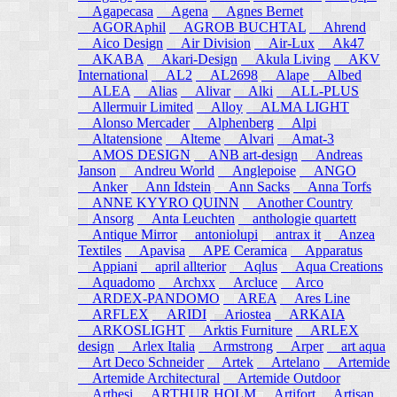
Agapecasa
Agena
Agnes Bernet
AGORAphil
AGROB BUCHTAL
Ahrend
Aico Design
Air Division
Air-Lux
Ak47
AKABA
Akari-Design
Akula Living
AKV
International
AL2
AL2698
Alape
Albed
ALEA
Alias
Alivar
Alki
ALL-PLUS
Allermuir Limited
Alloy
ALMA LIGHT
Alonso Mercader
Alphenberg
Alpi
Altatensione
Alteme
Alvari
Amat-3
AMOS DESIGN
ANB art-design
Andreas
Janson
Andreu World
Anglepoise
ANGO
Anker
Ann Idstein
Ann Sacks
Anna Torfs
ANNE KYYRO QUINN
Another Country
Ansorg
Anta Leuchten
anthologie quartett
Antique Mirror
antoniolupi
antrax it
Anzea
Textiles
Apavisa
APE Ceramica
Apparatus
Appiani
april allterior
Aqlus
Aqua Creations
Aquadomo
Archxx
Arcluce
Arco
ARDEX-PANDOMO
AREA
Ares Line
ARFLEX
ARIDI
Ariostea
ARKAIA
ARKOSLIGHT
Arktis Furniture
ARLEX
design
Arlex Italia
Armstrong
Arper
art aqua
Art Deco Schneider
Artek
Artelano
Artemide
Artemide Architectural
Artemide Outdoor
Arthesi
ARTHUR HOLM
Artifort
Artisan