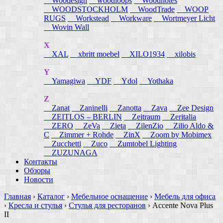
Woodesign
woodloops
Woodnotes
WOODSTOCKHOLM
WoodTrade
WOOP
RUGS
Workstead
Workware
Wortmeyer Licht
Wovin Wall
X
XAL
xbritt moebel
XILO1934
xilobis
Y
Yamagiwa
YDF
Ydol
Yothaka
Z
Zanat
Zaninelli
Zanotta
Zava
Zee Design
ZEITLOS – BERLIN
Zeitraum
Zeritalia
ZERO
ZeVa
Zieta
ZilenZio
Zilio Aldo &
C
Zimmer + Rohde
ZinX
Zoom by Mobimex
Zucchetti
Zuco
Zumtobel Lighting
ZUZUNAGA
Контакты
Обзоры
Новости
Главная
›
Каталог
›
Мебельное оснащение
›
Мебель для офиса
›
Кресла и стулья
›
Стулья для ресторанов
›
Accente Nova Plus
II