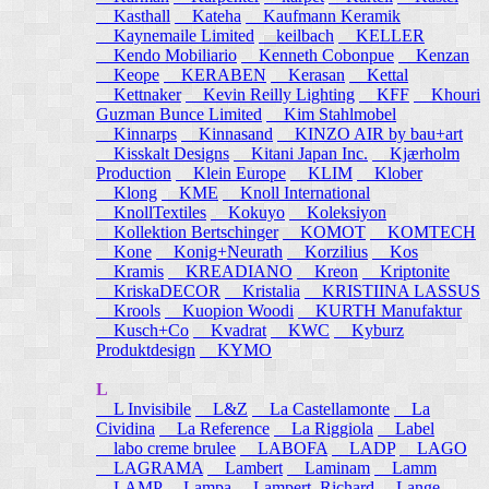
Kasthall
Kateha
Kaufmann Keramik
Kaynemaile Limited
keilbach
KELLER
Kendo Mobiliario
Kenneth Cobonpue
Kenzan
Keope
KERABEN
Kerasan
Kettal
Kettnaker
Kevin Reilly Lighting
KFF
Khouri
Guzman Bunce Limited
Kim Stahlmobel
Kinnarps
Kinnasand
KINZO AIR by bau+art
Kisskalt Designs
Kitani Japan Inc.
Kjærholm
Production
Klein Europe
KLIM
Klober
Klong
KME
Knoll International
KnollTextiles
Kokuyo
Koleksiyon
Kollektion Bertschinger
KOMOT
KOMTECH
Kone
Konig+Neurath
Korzilius
Kos
Kramis
KREADIANO
Kreon
Kriptonite
KriskaDECOR
Kristalia
KRISTIINA LASSUS
Krools
Kuopion Woodi
KURTH Manufaktur
Kusch+Co
Kvadrat
KWC
Kyburz
Produktdesign
KYMO
L
L Invisibile
L&Z
La Castellamonte
La
Cividina
La Reference
La Riggiola
Label
labo creme brulee
LABOFA
LADP
LAGO
LAGRAMA
Lambert
Laminam
Lamm
LAMP
Lampa
Lampert, Richard
Lange