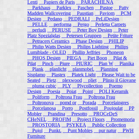
Lenti
Papiers de Paris
PARACHILNA
Parkhaus
Parklex
Paschen
Pastoe
Patty
Madden Wallcovering
Paustian
Paviom
PCM
Design
Pedano
PEDRALI
PeLiDesign
PELLE
performa
Pergo
Perletta Carpets
perludi
PERUSE
Peter Boy Design
Peter
Platz Spezialglas
Petersen Gruppen
Petite Friture
Petracers Ceramics
Phase Design
PHILIP
Philip Watts Design
Philips Lighting
Philips
Lumiblade - OLED
Phillip Jeffries
Phoneon
PHOS Design
PIEGA
Piet Boon
Pilat &
Pilat
Pinch
Piure
PIURIC
Plan W
Planika
Plank
planlicht
planmobel.
Planning
Sisplamo
Plastex
Platek Light
Please Wait to be
Seated
Pletz
plexwood
pliet
Plinio il Giovane
pluma cubic
PLY
Plycollection
Poemo
Design
Poesia
Poiat
Point
POLI Keramik
Poliform
Poltrona Frau
Poltrona Frau
Poltronova
pomd or
Porada
Porcelaingres
Porcelanosa
Porro
Postfossil
Poujoulat
PP
Mobler
Prandina
Presotto
PROCeDeS
CHeNEL
PROFIM
Project Floors
Promemoria
PROSTORIA
PSYKEA
Public Collection
Pujol
Punkt.
Punt Mobles
pur natur
PWH
Furniture