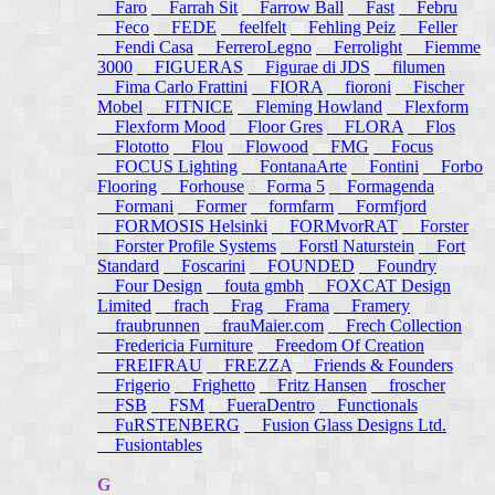
Faro
Farrah Sit
Farrow Ball
Fast
Febru
Feco
FEDE
feelfelt
Fehling Peiz
Feller
Fendi Casa
FerreroLegno
Ferrolight
Fiemme
3000
FIGUERAS
Figurae di JDS
filumen
Fima Carlo Frattini
FIORA
fioroni
Fischer
Mobel
FITNICE
Fleming Howland
Flexform
Flexform Mood
Floor Gres
FLORA
Flos
Flototto
Flou
Flowood
FMG
Focus
FOCUS Lighting
FontanaArte
Fontini
Forbo
Flooring
Forhouse
Forma 5
Formagenda
Formani
Former
formfarm
Formfjord
FORMOSIS Helsinki
FORMvorRAT
Forster
Forster Profile Systems
Forstl Naturstein
Fort
Standard
Foscarini
FOUNDED
Foundry
Four Design
fouta gmbh
FOXCAT Design
Limited
frach
Frag
Frama
Framery
fraubrunnen
frauMaier.com
Frech Collection
Fredericia Furniture
Freedom Of Creation
FREIFRAU
FREZZA
Friends & Founders
Frigerio
Frighetto
Fritz Hansen
froscher
FSB
FSM
FueraDentro
Functionals
FuRSTENBERG
Fusion Glass Designs Ltd.
Fusiontables
G