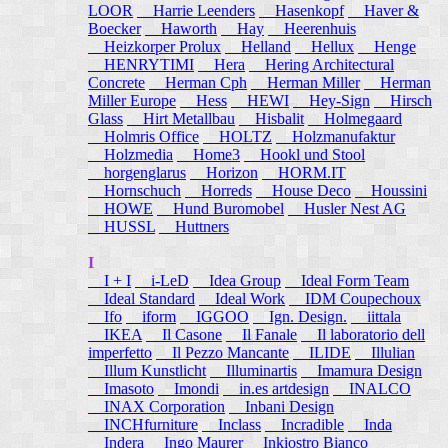
LOOR
Harrie Leenders
Hasenkopf
Haver &
Boecker
Haworth
Hay
Heerenhuis
Heizkorper Prolux
Helland
Hellux
Henge
HENRYTIMI
Hera
Hering Architectural
Concrete
Herman Cph
Herman Miller
Herman
Miller Europe
Hess
HEWI
Hey-Sign
Hirsch
Glass
Hirt Metallbau
Hisbalit
Holmegaard
Holmris Office
HOLTZ
Holzmanufaktur
Holzmedia
Home3
Hookl und Stool
horgenglarus
Horizon
HORM.IT
Hornschuch
Horreds
House Deco
Houssini
HOWE
Hund Buromobel
Husler Nest AG
HUSSL
Huttners
I
I + I
i-LeD
Idea Group
Ideal Form Team
Ideal Standard
Ideal Work
IDM Coupechoux
Ifo
iform
IGGOO
Ign. Design.
iittala
IKEA
Il Casone
Il Fanale
Il laboratorio dell
imperfetto
Il Pezzo Mancante
ILIDE
Illulian
Illum Kunstlicht
Illuminartis
Imamura Design
Imasoto
Imondi
in.es artdesign
INALCO
INAX Corporation
Inbani Design
INCHfurniture
Inclass
Incradible
Inda
Indera
Ingo Maurer
Inkiostro Bianco