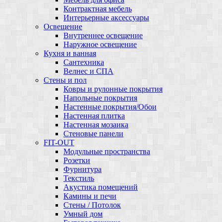
Контрактная мебель
Интерьерные аксессуары
Освещение
Внутреннее освещение
Наружное освещение
Кухня и ванная
Сантехника
Велнес и СПА
Стены и пол
Ковры и рулонные покрытия
Напольные покрытия
Настенные покрытия/Обои
Настенная плитка
Настенная мозаика
Стеновые панели
FIT-OUT
Модульные пространства
Розетки
Фурнитура
Текстиль
Акустика помещений
Камины и печи
Стены / Потолок
Умный дом