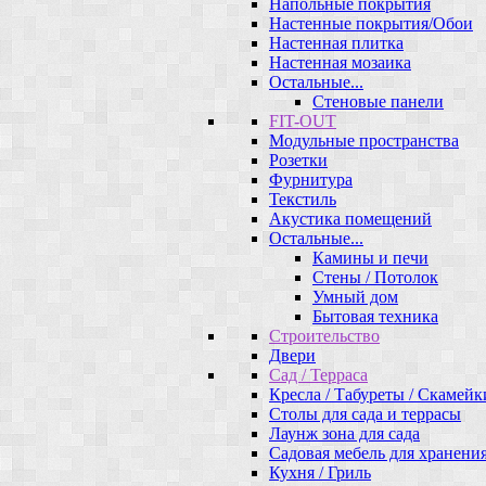
Напольные покрытия
Настенные покрытия/Обои
Настенная плитка
Настенная мозаика
Остальные...
Стеновые панели
FIT-OUT
Модульные пространства
Розетки
Фурнитура
Текстиль
Акустика помещений
Остальные...
Камины и печи
Стены / Потолок
Умный дом
Бытовая техника
Строительство
Двери
Сад / Терраса
Кресла / Табуреты / Скамейк
Столы для сада и террасы
Лаунж зона для сада
Садовая мебель для хранени
Кухня / Гриль