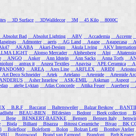
tes
3D Surface
3DWalldecor
3M
45 Kilo
8000C
Absolut Bad
Absolut Lighting
ABV
Accademia
Accente
A
angings
Admonter
aeris
AG Land
Agape
Agapecasa
Ag
k47
AKABA
Akari-Design
Akula Living
AKV Internation
MA LIGHT
Alonso Mercader
Alphenberg
Alpi
Altatensio
e
ANGO
Anker
Ann Idstein
Ann Sacks
Anna Torfs
ANN
iolupi
antrax it
Anzea Textiles
Apavisa
APE Ceramica
App
PANDOMO
AREA
Ares Line
ARFLEX
ARIDI
Arioste
rt Deco Schneider
Artek
Artelano
Artemide
Artemide Arch
NDERUS
Asher Israelow
ASK-EMIL
Askman
Aspeqt
A
edap
atelje Lyktan
Atlas Concorde
Attika Feuer
Auerberg
Au
UX
B.R.F
Baccarat
Baltensweiler
Balzar Beskow
BANTI
dlight
BEAU-BIEN
BEdesign
Bedont
Beek collection
B
Bene
BENKERT-BAENKE
Bensen
Bensen Italy
benwirth
e
Bigla
Billiani
Bisazza
Bitossi Ceramiche
Bivaq
BK CO
i
Bolefloor
Boleform
Bolon
Bolzan Letti
Bombay Atelier
BBU
Brainwood
Brand van Egmond
Brandoni
Brdr.Kruger