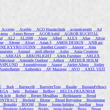
ccento
Acerbis
ACO Haustechnik
acousticpearls
Ad
ena
Agnes Bernet
AGORAphil
AGROB BUCHTAL
al
AL2
AL2698
Alape
Albed
ALEA
Alias
Alivar
ne
Alteme
Alvari
Amat-3
AMOS DESIGN
ANB art-
E KYYRO QUINN
Another Country
Ansorg
Anta
aratus
Appiani
april allterior
Aqlus
Aqua Creations
a
ARKAIA
ARKOSLIGHT
Arktis Furniture
ARLEX
itectural
Artemide Outdoor
Arthesi
ARTHUR HOLM
SPLUND
Assemblyroom
Atanor
Atelier Alinea
Atelier
stroflamm
Authentics
AV Mazzega
AVO
AXEL VEIT
E
Bark
Baroncelli
BarovierToso
Basalte
BassamFellows
EGA
behr
Belfakto
Bellboy
BELTA-FRAJUMAR
 licht
Berbel
Berger Metallbau
Berlintapete
Bernd
NTRACT
Blofield
Blome
Blond Belysning
Bloomming
Bonaldo
BOOM
Booo
boops lighting
bordbar
bosa
Brodrene Andersen
Brokis
brose-fogale
Bross
Bruag