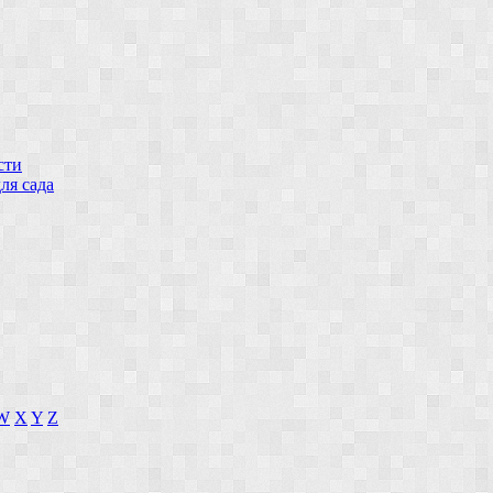
сти
ля сада
W
X
Y
Z