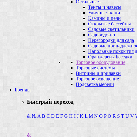
Остальные...
Тенты и навесы
Уличные ткани
Камины и печи
Открытые бассейны
Садовые светильники
Садоводство
Перегородки для сада
Садовые принадлежно
Напольные покрытия д
Оранжереи / Беседки
Торговое оборудование
Торговые системы
Витрины и прилавки
Торговое освещение
Подсветка мебели
Бренды
Быстрый переход
&
№
A
B
C
D
E
F
G
H
I
J
K
L
M
N
O
P
Q
R
S
T
U
V
&