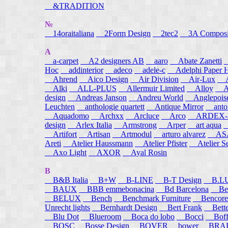
&TRADITION
№
14oraitaliana
2Form Design
2tec2
3A Composi
A
a-carpet
A2 designers AB
aaro
Abate Zanetti
Hoc
addinterior
adeco
adele-c
Adelphi Paper H
Ahrend
Aico Design
Air Division
Air-Lux
A
Alki
ALL-PLUS
Allermuir Limited
Alloy
AL
design
Andreas Janson
Andreu World
Anglepois
Leuchten
anthologie quartett
Antique Mirror
anton
Aquadomo
Archxx
Arcluce
Arco
ARDEX-
design
Arlex Italia
Armstrong
Arper
art aqua
A
Artifort
Artisan
Artmodul
arturo alvarez
ASA
Areti
Atelier Haussmann
Atelier Pfister
Atelier S
Axo Light
AXOR
Ayal Rosin
B
B&B Italia
B+W
B-LINE
B-T Design
B.L
BAUX
BBB emmebonacina
Bd Barcelona
Bea
BELUX
Bench
Benchmark Furniture
Bencore
Unrecht lights
Bernhardt Design
Bert Frank
Bett
Blu Dot
Blueroom
Boca do lobo
Bocci
Boff
BOSC
Bosse Design
BOVER
bower
BRA