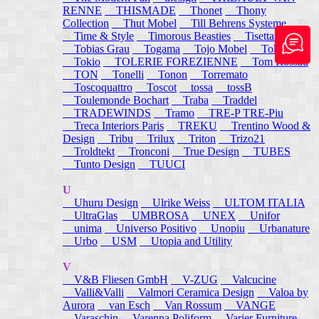
RENNE
THISMADE
Thonet
Thony
Collection
Thut Mobel
Till Behrens Systeme
Time & Style
Timorous Beasties
Tisettanta
Tobias Grau
Togama
Tojo Mobel
Token
Tokio
TOLERIE FOREZIENNE
Tom Rossau
TON
Tonelli
Tonon
Torremato
Toscoquattro
Toscot
tossa
tossB
Toulemonde Bochart
Traba
Traddel
TRADEWINDS
Tramo
TRE-P TRE-Piu
Treca Interiors Paris
TREKU
Trentino Wood &
Design
Tribu
Trilux
Triton
Trizo21
Troldtekt
Tronconi
True Design
TUBES
Tunto Design
TUUCI
U
Uhuru Design
Ulrike Weiss
ULTOM ITALIA
UltraGlas
UMBROSA
UNEX
Unifor
unima
Universo Positivo
Unopiu
Urbanature
Urbo
USM
Utopia and Utility
V
V&B Fliesen GmbH
V-ZUG
Valcucine
Valli&Valli
Valmori Ceramica Design
Valoa by
Aurora
van Esch
Van Rossum
VANGE
Varaschin
Varenna Poliform
Varier Furniture