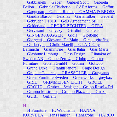
Gabbianelli
Gaber
Gabriel Scott
Gabriela
Bellon
Gabriela Chicherio
GAEAforms
Gaffuri
Gaggenau
Gallotti Radice
GAMMA & BROSS
Gandia Blasco
Garsnas
Gartensilber
Geberit
Gebruder T 1819
GeD Arredamenti Srl
Gelderland
GEORG BECHTER
GERA
Gervasoni
Ghyczy
Giardini
Giaretta
GINGER&JAGGER
Gioia
Giorbello
Giorgetti
Giovanni De Maio
Gira
giroflex
Girsberger
Giulio Marelli
GLAD_Guy
Lafranchi
GlammFire
Glas Italia
Glas Marte
Glashutte Limburg
Glass Design
Glimakra of
Sweden AB
Globe Zero 4
Globo
Gloster
Furniture
Golem GmbH
Golran
Gotwob
Grand Luxe
GranitiFiandre
Grape Design
Graphic Concrete
GRASSOLER
Graypants
Green Furniture Sweden
Greenworks
greybax
GRID
GRIMMEISEN LICHT
GROEL
GROHE
Gruber + Schlager
Grupo Resol - Dd
Gruppo Mastrotto
Gruppo Piazzetta
Guaxs
GUBI
Gufram
H
H Furniture
H. Waldmann
HANNA
KORVELA
Hans Hansen
Hansgrohe
HARCO