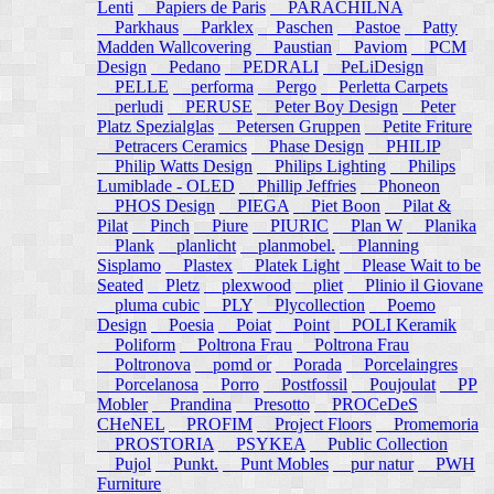
Lenti
Papiers de Paris
PARACHILNA
Parkhaus
Parklex
Paschen
Pastoe
Patty
Madden Wallcovering
Paustian
Paviom
PCM
Design
Pedano
PEDRALI
PeLiDesign
PELLE
performa
Pergo
Perletta Carpets
perludi
PERUSE
Peter Boy Design
Peter
Platz Spezialglas
Petersen Gruppen
Petite Friture
Petracers Ceramics
Phase Design
PHILIP
Philip Watts Design
Philips Lighting
Philips
Lumiblade - OLED
Phillip Jeffries
Phoneon
PHOS Design
PIEGA
Piet Boon
Pilat &
Pilat
Pinch
Piure
PIURIC
Plan W
Planika
Plank
planlicht
planmobel.
Planning
Sisplamo
Plastex
Platek Light
Please Wait to be
Seated
Pletz
plexwood
pliet
Plinio il Giovane
pluma cubic
PLY
Plycollection
Poemo
Design
Poesia
Poiat
Point
POLI Keramik
Poliform
Poltrona Frau
Poltrona Frau
Poltronova
pomd or
Porada
Porcelaingres
Porcelanosa
Porro
Postfossil
Poujoulat
PP
Mobler
Prandina
Presotto
PROCeDeS
CHeNEL
PROFIM
Project Floors
Promemoria
PROSTORIA
PSYKEA
Public Collection
Pujol
Punkt.
Punt Mobles
pur natur
PWH
Furniture