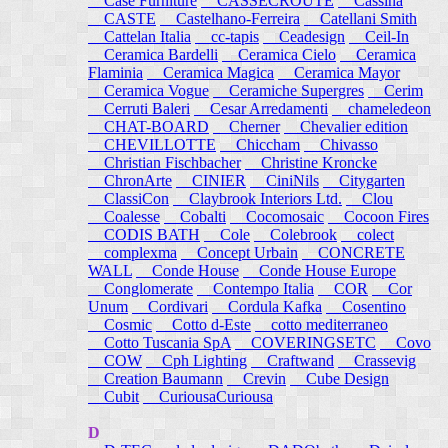
Case Furniture
CASSECROUTE
Cassina
CASTE
Castelhano-Ferreira
Catellani Smith
Cattelan Italia
cc-tapis
Ceadesign
Ceil-In
Ceramica Bardelli
Ceramica Cielo
Ceramica
Flaminia
Ceramica Magica
Ceramica Mayor
Ceramica Vogue
Ceramiche Supergres
Cerim
Cerruti Baleri
Cesar Arredamenti
chameledeon
CHAT-BOARD
Cherner
Chevalier edition
CHEVILLOTTE
Chiccham
Chivasso
Christian Fischbacher
Christine Kroncke
ChronArte
CINIER
CiniNils
Citygarten
ClassiCon
Claybrook Interiors Ltd.
Clou
Coalesse
Cobalti
Cocomosaic
Cocoon Fires
CODIS BATH
Cole
Colebrook
colect
complexma
Concept Urbain
CONCRETE
WALL
Conde House
Conde House Europe
Conglomerate
Contempo Italia
COR
Cor
Unum
Cordivari
Cordula Kafka
Cosentino
Cosmic
Cotto d-Este
cotto mediterraneo
Cotto Tuscania SpA
COVERINGSETC
Covo
COW
Cph Lighting
Craftwand
Crassevig
Creation Baumann
Crevin
Cube Design
Cubit
CuriousaCuriousa
D