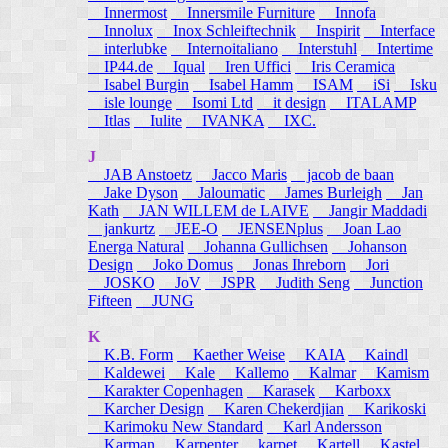
Innermost
Innersmile Furniture
Innofa
Innolux
Inox Schleiftechnik
Inspirit
Interface
interlubke
Internoitaliano
Interstuhl
Intertime
IP44.de
Iqual
Iren Uffici
Iris Ceramica
Isabel Burgin
Isabel Hamm
ISAM
iSi
Isku
isle lounge
Isomi Ltd
it design
ITALAMP
Itlas
Iulite
IVANKA
IXC.
J
JAB Anstoetz
Jacco Maris
jacob de baan
Jake Dyson
Jaloumatic
James Burleigh
Jan
Kath
JAN WILLEM de LAIVE
Jangir Maddadi
jankurtz
JEE-O
JENSENplus
Joan Lao
Energa Natural
Johanna Gullichsen
Johanson
Design
Joko Domus
Jonas Ihreborn
Jori
JOSKO
JoV
JSPR
Judith Seng
Junction
Fifteen
JUNG
K
K.B. Form
Kaether Weise
KAIA
Kaindl
Kaldewei
Kale
Kallemo
Kalmar
Kamism
Karakter Copenhagen
Karasek
Karboxx
Karcher Design
Karen Chekerdjian
Karikoski
Karimoku New Standard
Karl Andersson
Karman
Karpenter
karpet
Kartell
Kastel