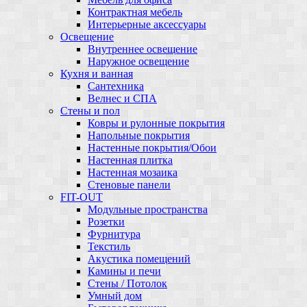
Контрактная мебель
Интерьерные аксессуары
Освещение
Внутреннее освещение
Наружное освещение
Кухня и ванная
Сантехника
Велнес и СПА
Стены и пол
Ковры и рулонные покрытия
Напольные покрытия
Настенные покрытия/Обои
Настенная плитка
Настенная мозаика
Стеновые панели
FIT-OUT
Модульные пространства
Розетки
Фурнитура
Текстиль
Акустика помещений
Камины и печи
Стены / Потолок
Умный дом