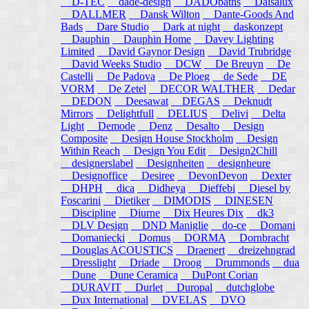
D-TEC
dade-design
DADObaths
Daisalux
DALLMER
Dansk Wilton
Dante-Goods And
Bads
Dare Studio
Dark at night
daskonzept
Dauphin
Dauphin Home
Davey Lighting
Limited
David Gaynor Design
David Trubridge
David Weeks Studio
DCW
De Breuyn
De
Castelli
De Padova
De Ploeg
de Sede
DE
VORM
De Zetel
DECOR WALTHER
Dedar
DEDON
Deesawat
DEGAS
Deknudt
Mirrors
Delightfull
DELIUS
Delivi
Delta
Light
Demode
Denz
Desalto
Design
Composite
Design House Stockholm
Design
Within Reach
Design You Edit
Design2Chill
designerslabel
Designheiten
designheure
Designoffice
Desiree
DevonDevon
Dexter
DHPH
dica
Didheya
Dieffebi
Diesel by
Foscarini
Dietiker
DIMODIS
DINESEN
Discipline
Diurne
Dix Heures Dix
dk3
DLV Design
DND Maniglie
do-ce
Domani
Domaniecki
Domus
DORMA
Dornbracht
Douglas ACOUSTICS
Draenert
dreizehngrad
Dresslight
Driade
Droog
Drummonds
dua
Dune
Dune Ceramica
DuPont Corian
DURAVIT
Durlet
Duropal
dutchglobe
Dux International
DVELAS
DVO