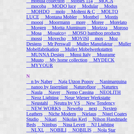
mobilia collection
Mobles 114
MOCA
mocoba
MODO luce
Modular
Modus
MOHDO
molo
Molteni & C
MOLTO
LUCE
Montana Mobler
Montbel
Montis
moooi
Moormann
more
Moree
Morelato
Morgen
Morita Aluminum
Morizza
Moroso
Mosa
Mosaico+
MOSO bamboo products
mossi
Movecho
MOVISI
mox
Moz
Designs
Mr Perswall
Muller Manufaktur
Muller
Mobelfabrikation
Muller Mobelwerkstatten
MUNNA Design
Mussi Italy
Muurame
Muuto
My home collection
MYDECK
MYYOUR
N
n by Naber
Naja Utzon Popov
Nanimarquina
nanoo by faserplast
Naturofloor
Naturtex
Naula
Naver
Nemo Cassina
NEOLITH
Neoz Lighting
Neue Wiener Werkstatte
Neustahl
Neutra by VS
New Tendency
NEW WORKS
Neweba
next
Nextep
Leathers
Niche Modern
Nielaus
Nigel Coates
Studio
Nikari
Nikolas Kerl
Nilson Handmade
Beds
Nimbus
Nina Levett
NJ Lighting
NLXL
NOBILI
NOBILIS
Nola Star