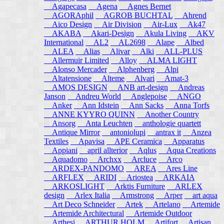
Agapecasa
Agena
Agnes Bernet
AGORAphil
AGROB BUCHTAL
Ahrend
Aico Design
Air Division
Air-Lux
Ak47
AKABA
Akari-Design
Akula Living
AKV
International
AL2
AL2698
Alape
Albed
ALEA
Alias
Alivar
Alki
ALL-PLUS
Allermuir Limited
Alloy
ALMA LIGHT
Alonso Mercader
Alphenberg
Alpi
Altatensione
Alteme
Alvari
Amat-3
AMOS DESIGN
ANB art-design
Andreas
Janson
Andreu World
Anglepoise
ANGO
Anker
Ann Idstein
Ann Sacks
Anna Torfs
ANNE KYYRO QUINN
Another Country
Ansorg
Anta Leuchten
anthologie quartett
Antique Mirror
antoniolupi
antrax it
Anzea
Textiles
Apavisa
APE Ceramica
Apparatus
Appiani
april allterior
Aqlus
Aqua Creations
Aquadomo
Archxx
Arcluce
Arco
ARDEX-PANDOMO
AREA
Ares Line
ARFLEX
ARIDI
Ariostea
ARKAIA
ARKOSLIGHT
Arktis Furniture
ARLEX
design
Arlex Italia
Armstrong
Arper
art aqua
Art Deco Schneider
Artek
Artelano
Artemide
Artemide Architectural
Artemide Outdoor
Arthesi
ARTHUR HOLM
Artifort
Artisan