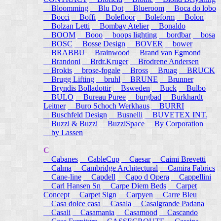
Bloomming
Blu Dot
Blueroom
Boca do lobo
Bocci
Boffi
Bolefloor
Boleform
Bolon
Bolzan Letti
Bombay Atelier
Bonaldo
BOOM
Booo
boops lighting
bordbar
bosa
BOSC
Bosse Design
BOVER
bower
BRABBU
Brainwood
Brand van Egmond
Brandoni
Brdr.Kruger
Brodrene Andersen
Brokis
brose-fogale
Bross
Bruag
BRUCK
Brugg Lifting
bruhl
BRUNE
Brunner
Bryndis Bolladottir
Bsweden
Buck
Bulbo
BULO
Bureau Puree
burgbad
Burkhardt
Leitner
Buro Schoch Werkhaus
BURRI
Buschfeld Design
Busnelli
BUVETEX INT.
Buzzi & Buzzi
BuzziSpace
By Corporation
by Lassen
C
Cabanes
CableCup
Caesar
Caimi Brevetti
Calma
Cambridge Architectural
Camira Fabrics
Cane-line
Capdell
Capo d Opera
Cappellini
Carl Hansen Sn
Carpe Diem Beds
Carpet
Concept
Carpet Sign
Carpyen
Carre Bleu
Casa dolce casa
Casala
Casalgrande Padana
Casali
Casamania
Casamood
Cascando