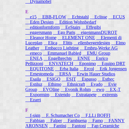
Dynamobel
E
e15
EBB-FLOW
Echtstahl
Eclisse
ECUS
Eden Design
Edition Wohnbedarf
editionformform
EeStairs
Effegibi
eggersmann
Ego Paris
eigenmannDUROT
Eleanor Home
ELEMENT ONE
Elementi di
Luceplan
Elica
Elitis
ellenbergerdesign
Elmo
Leather
Embacco Lighting
Embru-Werke AG
emeco
Emmanuel Babled
EMU Group
ENEA
Engelbrechts
ENNE
Enrico
Pellizzoni
ENVATECH
Eponimo
Equipo DRT
EQUITONE
Erba Italia
Ercol
Erik Jorgensen
Ernestomeda
ERSA
Erwin Hauer Studios
Esaila
ESIGO
ESIT
Espasso
Esthec
Estiluz
Ethimo
Ethnicraft
Evado
Evie
Group
EVOline
Evonik Rohm
ewo
EX-T
Expormim
Extendo
Extratapete
extremis
Ezarri
F
f-sign
F. Schumacher Co
F.LLi BOFFI
Fabbian
Falper
Fambuena
Famo
FANNY
ARONSEN
Fantini
Fantoni
Fap Ceramiche