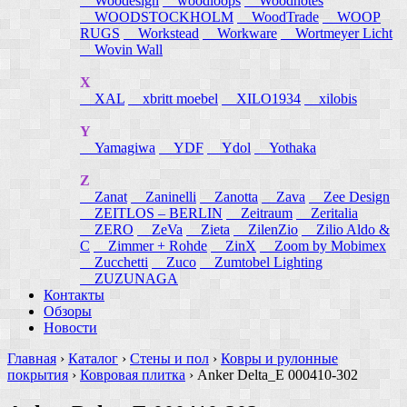
Woodesign
woodloops
Woodnotes
WOODSTOCKHOLM
WoodTrade
WOOP
RUGS
Workstead
Workware
Wortmeyer Licht
Wovin Wall
X
XAL
xbritt moebel
XILO1934
xilobis
Y
Yamagiwa
YDF
Ydol
Yothaka
Z
Zanat
Zaninelli
Zanotta
Zava
Zee Design
ZEITLOS – BERLIN
Zeitraum
Zeritalia
ZERO
ZeVa
Zieta
ZilenZio
Zilio Aldo &
C
Zimmer + Rohde
ZinX
Zoom by Mobimex
Zucchetti
Zuco
Zumtobel Lighting
ZUZUNAGA
Контакты
Обзоры
Новости
Главная
›
Каталог
›
Стены и пол
›
Ковры и рулонные
покрытия
›
Ковровая плитка
›
Anker Delta_E 000410-302