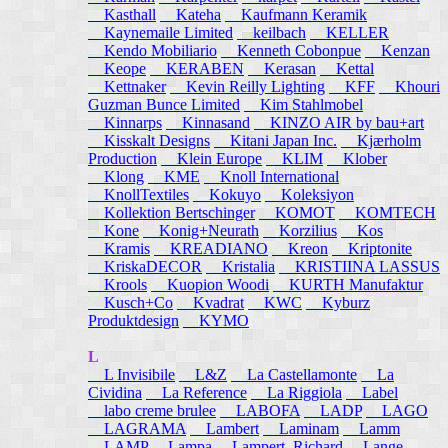
Kasthall
Kateha
Kaufmann Keramik
Kaynemaile Limited
keilbach
KELLER
Kendo Mobiliario
Kenneth Cobonpue
Kenzan
Keope
KERABEN
Kerasan
Kettal
Kettnaker
Kevin Reilly Lighting
KFF
Khouri
Guzman Bunce Limited
Kim Stahlmobel
Kinnarps
Kinnasand
KINZO AIR by bau+art
Kisskalt Designs
Kitani Japan Inc.
Kjærholm
Production
Klein Europe
KLIM
Klober
Klong
KME
Knoll International
KnollTextiles
Kokuyo
Koleksiyon
Kollektion Bertschinger
KOMOT
KOMTECH
Kone
Konig+Neurath
Korzilius
Kos
Kramis
KREADIANO
Kreon
Kriptonite
KriskaDECOR
Kristalia
KRISTIINA LASSUS
Krools
Kuopion Woodi
KURTH Manufaktur
Kusch+Co
Kvadrat
KWC
Kyburz
Produktdesign
KYMO
L
L Invisibile
L&Z
La Castellamonte
La
Cividina
La Reference
La Riggiola
Label
labo creme brulee
LABOFA
LADP
LAGO
LAGRAMA
Lambert
Laminam
Lamm
LAMP
Lampa
Lampert, Richard
Lange