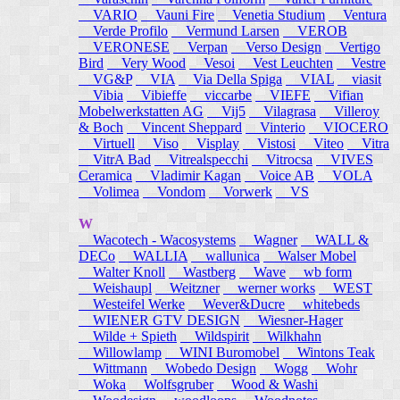
VARIO
Vauni Fire
Venetia Studium
Ventura
Verde Profilo
Vermund Larsen
VEROB
VERONESE
Verpan
Verso Design
Vertigo
Bird
Very Wood
Vesoi
Vest Leuchten
Vestre
VG&P
VIA
Via Della Spiga
VIAL
viasit
Vibia
Vibieffe
viccarbe
VIEFE
Vifian
Mobelwerkstatten AG
Vij5
Vilagrasa
Villeroy
& Boch
Vincent Sheppard
Vinterio
VIOCERO
Virtuell
Viso
Visplay
Vistosi
Viteo
Vitra
VitrA Bad
Vitrealspecchi
Vitrocsa
VIVES
Ceramica
Vladimir Kagan
Voice AB
VOLA
Volimea
Vondom
Vorwerk
VS
W
Wacotech - Wacosystems
Wagner
WALL &
DECo
WALLIA
wallunica
Walser Mobel
Walter Knoll
Wastberg
Wave
wb form
Weishaupl
Weitzner
werner works
WEST
Westeifel Werke
Wever&Ducre
whitebeds
WIENER GTV DESIGN
Wiesner-Hager
Wilde + Spieth
Wildspirit
Wilkhahn
Willowlamp
WINI Buromobel
Wintons Teak
Wittmann
Wobedo Design
Wogg
Wohr
Woka
Wolfsgruber
Wood & Washi