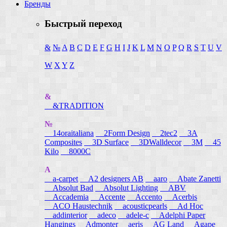
Бренды
Быстрый переход
&
№
A
B
C
D
E
F
G
H
I
J
K
L
M
N
O
P
Q
R
S
T
U
V
W
X
Y
Z
&
&TRADITION
№
14oraitaliana
2Form Design
2tec2
3A
Composites
3D Surface
3DWalldecor
3M
45
Kilo
8000C
A
a-carpet
A2 designers AB
aaro
Abate Zanetti
Absolut Bad
Absolut Lighting
ABV
Accademia
Accente
Accento
Acerbis
ACO Haustechnik
acousticpearls
Ad Hoc
addinterior
adeco
adele-c
Adelphi Paper
Hangings
Admonter
aeris
AG Land
Agape