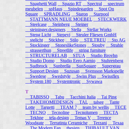
Spaghetti Wall
Spazio RT
Spectral
spectrum
meubelen
spHaus
Spindegarden
Spot On
Square
SPRADLING
Staron
Starpool
STATTMANN NEUE MOEBEL
STECKWERK
Steelcase
Steinberg
Steiner
steininger.designers
Stella
Stellar Works
Steng Licht
Stepevi
Steuler Fliesen GmbH
stglicht
Stickbee
Stilo
STILTREU
Sto AG
Stockinger
StoneslikeStones
Stouby
Strahle
strasserthun
Streetlife
string furniture
STRUCTURELAB
STUA
Studio Brovhn
Studio Domo
Studio Eero Aarnio
Stuhrenberg
Sudbrock
Sunbrella
SunSquare
Supergrau
Support Design
Suzusan
Svensson Markspelle
Swedese
Swedstyle
Swiss Plus
Swissflex
System 180
Systemtronic
Sywawa
T
TABISSO
Tabu
Tacchini Italia
Tai Ping
TAKEHOMEDESIGN
TAL
talsee
Tante
Lotte
Targetti
TEAM 7
team by wellis
TECE
TECNO
Tecnoline
Tecnolumen
TECTA
Tekhne
tela-design
Temas V
Terence
Woodgate
Terratinta Ceramiche
Terzani
Texaa
The Modern Fan
thesign
THIBAULT VAN