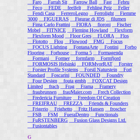
Faro
Farrah Sit
Farrow Ball
Fast
Febru
Feco
FEDE
feelfelt
Fehling Peiz
Feller
Fendi Casa
FerreroLegno
Ferrolight
Fiemme
3000
FIGUERAS
Figurae di JDS
filumen
Fima Carlo Frattini
FIORA
fioroni
Fischer
Mobel
FITNICE
Fleming Howland
Flexform
Flexform Mood
Floor Gres
FLORA
Flos
Flototto
Flou
Flowood
FMG
Focus
FOCUS Lighting
FontanaArte
Fontini
Forbo
Flooring
Forhouse
Forma 5
Formagenda
Formani
Former
formfarm
Formfjord
FORMOSIS Helsinki
FORMvorRAT
Forster
Forster Profile Systems
Forstl Naturstein
Fort
Standard
Foscarini
FOUNDED
Foundry
Four Design
fouta gmbh
FOXCAT Design
Limited
frach
Frag
Frama
Framery
fraubrunnen
frauMaier.com
Frech Collection
Fredericia Furniture
Freedom Of Creation
FREIFRAU
FREZZA
Friends & Founders
Frigerio
Frighetto
Fritz Hansen
froscher
FSB
FSM
FueraDentro
Functionals
FuRSTENBERG
Fusion Glass Designs Ltd.
Fusiontables
G