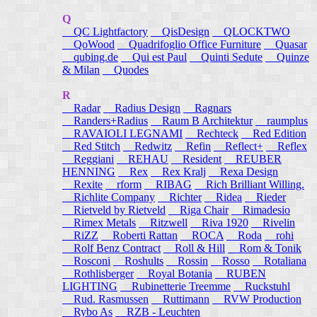
Q
QC Lightfactory
QisDesign
QLOCKTWO
QoWood
Quadrifoglio Office Furniture
Quasar
qubing.de
Qui est Paul
Quinti Sedute
Quinze
& Milan
Quodes
R
Radar
Radius Design
Ragnars
Randers+Radius
Raum B Architektur
raumplus
RAVAIOLI LEGNAMI
Rechteck
Red Edition
Red Stitch
Redwitz
Refin
Reflect+
Reflex
Reggiani
REHAU
Resident
REUBER
HENNING
Rex
Rex Kralj
Rexa Design
Rexite
rform
RIBAG
Rich Brilliant Willing.
Richlite Company
Richter
Ridea
Rieder
Rietveld by Rietveld
Riga Chair
Rimadesio
Rimex Metals
Ritzwell
Riva 1920
Rivelin
RiZZ
Roberti Rattan
ROCA
Roda
rohi
Rolf Benz Contract
Roll & Hill
Rom & Tonik
Rosconi
Roshults
Rossin
Rosso
Rotaliana
Rothlisberger
Royal Botania
RUBEN
LIGHTING
Rubinetterie Treemme
Ruckstuhl
Rud. Rasmussen
Ruttimann
RVW Production
Rybo As
RZB - Leuchten