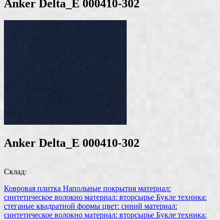
Anker Delta_E 000410-302
Anker Delta_E 000410-302
Склад:
Ковровая плитка
Напольные покрытия
материал:
синтетическое волокно
материал: вторсырье
Букле
техника:
стеганые
квадратной формы
цвет: синий
материал:
синтетическое волокно
материал: вторсырье
Букле
техника: