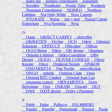
nolen niu
nomess copenhagen
nonuform
Noodles
Nordholm
Nordic Tales
Nordpeis
Normann Copenhagen
NORR11
Northern
Lighting
Not Only White
Now Carpets
NTGRATE
Nurus
nut + grat
Nuzrat Carpet
Emporium
Nya Nordiska
Nyta
O
Oasiq
OBJECT CARPET
objectflor
OBJEKTEN
Occhio
OCQ
Odesi
Odorizzi
Soluzioni
OFFECCT
Officeline
Ofifran
OGGI Beton
Oikos
OK design
Okamura
Okholm Lighting
Okko Consulting
Olby
Design
OLIGO
OLIVER CONRAD
Oliver
Kessler
Oluce
Omikron Design
ON&ON
ONDARRETA
One Nordic
onecollection
ONGO
ophelis
Opinion Ciatti
Orea
Original BTC Limited
Original Joan Lao
ornament.control
ORNAMENTA
Orsjo
Belysning
Oset
OSRAM
Oswald
OUT
OWA
OXIT design
Oxley s Furniture
P
Pablo
Palau
Pallucco
PALMBERG
Pandul
Panelite
Panoramah
Panzeri
Paola