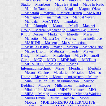
M-SHAPE
M2L
MA
Ma&De
MA-U
Studio
Maasberg
Made By Hand
Made In Ratio
Made In Taunus
mafi
Magis
Magnus Olesen
Maharam
maigrau
Maiori Design
MAKRO
Mamagreen
mammalampa
Mandal Veveri
Mandala
MANTRA
manufakt
Manufakturplus
Manutti
Maoli
Marazzi
Group
Marcal Signaletique
Marcel By
Marie
Khouri Design
Markanto
Marotte
Marset
Marsotto
Martela Oyj
Martex
martinelli luce
MARUNI
Masiero
Massproductions
Mastella Design
mater
Materia
Matiere Grise
Matteo Brioni
Mattiazzi
maude
Mawa
Design
Maxalto
Maxdesign
Maya Romanoff
Corp.
MCZ
MDD
MDF Italia
MDT-tex
MEINERTZ
Meld USA
Meng
Informationstechnik
Menu
Meridiani
Meritalia
Meson s Cucine
Metalarte
Metalco
Metalco
Home
Metalfire
Metten
mf-system
Miiing
Miinu
Miior
Milan Iluminacion
Milano
Bedding
Milldue
Millelumen
miniforms
Minimobl
Minotti
MINT Furniture
MIO
MIPA
Mirage
miramondo
Miranda Watkins
Misura Emme
Mitab
mmcite
Mobel
Mobica
MOBILFRESNO-ALTERNATIVE