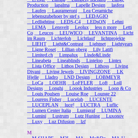
Production
lapalma
Lapelle Design
lasfera
Laufen
Laurameroni
Lea Ceramiche
lebenszubehoer by stef s
LEDAGIO
Ledlighting
LEDS-C4
LEDsON
Lehni
LEMA
Lensvelt
Leolux
less n more
Letti
Co
Leucos
LEUWICO
LEVANTINA
Licht
im Raum
Lichterloh
Lichtlauf
lichtprojekte
LIEHT
Light&Contrast
Lightnet
Lightyears
Ligne Roset
Lillian oberg
Lily Latifi
Limited.ch
Limpalux
Linde&Linde
Lineabeta
Lineablinds
Linteloo
Lintex
Lista Office
Lithos Design
Lithoss
Living
Divani
Living Jewels
LIVINGZONE
LK
Hjelle
Lladro
LND Design
LOBMEYR
LoCa
LOEHR
LoFFLER
Loft
Loll
Designs
Longhi
Loook Industries
Loop & Co
Louis Poulsen
Louise Roe
Lounge 22
Lourens Fisher
Lucelab
LUCENTE
LUCEPLAN
luce²
LUCTRA
Luflic
Lumen Center Italia
Lumigraf
LUMINA
Lumini
Lustrum
Lutz Huning
Luxonov
Luxy
Luz Difusion
lzf
M