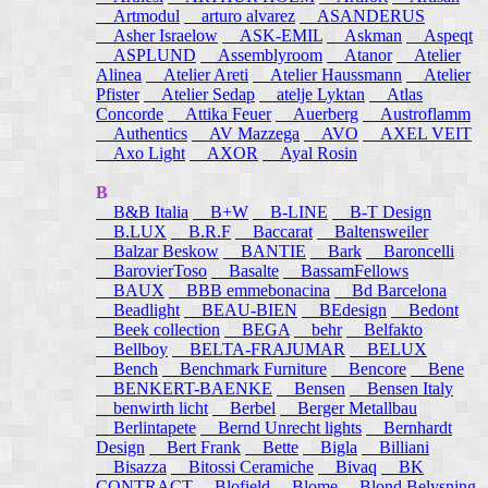
Artmodul
arturo alvarez
ASANDERUS
Asher Israelow
ASK-EMIL
Askman
Aspeqt
ASPLUND
Assemblyroom
Atanor
Atelier
Alinea
Atelier Areti
Atelier Haussmann
Atelier
Pfister
Atelier Sedap
atelje Lyktan
Atlas
Concorde
Attika Feuer
Auerberg
Austroflamm
Authentics
AV Mazzega
AVO
AXEL VEIT
Axo Light
AXOR
Ayal Rosin
B
B&B Italia
B+W
B-LINE
B-T Design
B.LUX
B.R.F
Baccarat
Baltensweiler
Balzar Beskow
BANTIE
Bark
Baroncelli
BarovierToso
Basalte
BassamFellows
BAUX
BBB emmebonacina
Bd Barcelona
Beadlight
BEAU-BIEN
BEdesign
Bedont
Beek collection
BEGA
behr
Belfakto
Bellboy
BELTA-FRAJUMAR
BELUX
Bench
Benchmark Furniture
Bencore
Bene
BENKERT-BAENKE
Bensen
Bensen Italy
benwirth licht
Berbel
Berger Metallbau
Berlintapete
Bernd Unrecht lights
Bernhardt
Design
Bert Frank
Bette
Bigla
Billiani
Bisazza
Bitossi Ceramiche
Bivaq
BK
CONTRACT
Blofield
Blome
Blond Belysning