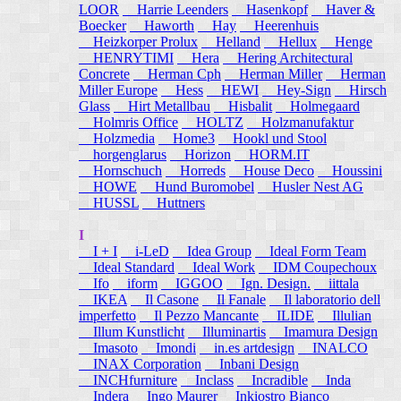
LOOR
Harrie Leenders
Hasenkopf
Haver &
Boecker
Haworth
Hay
Heerenhuis
Heizkorper Prolux
Helland
Hellux
Henge
HENRYTIMI
Hera
Hering Architectural
Concrete
Herman Cph
Herman Miller
Herman
Miller Europe
Hess
HEWI
Hey-Sign
Hirsch
Glass
Hirt Metallbau
Hisbalit
Holmegaard
Holmris Office
HOLTZ
Holzmanufaktur
Holzmedia
Home3
Hookl und Stool
horgenglarus
Horizon
HORM.IT
Hornschuch
Horreds
House Deco
Houssini
HOWE
Hund Buromobel
Husler Nest AG
HUSSL
Huttners
I
I + I
i-LeD
Idea Group
Ideal Form Team
Ideal Standard
Ideal Work
IDM Coupechoux
Ifo
iform
IGGOO
Ign. Design.
iittala
IKEA
Il Casone
Il Fanale
Il laboratorio dell
imperfetto
Il Pezzo Mancante
ILIDE
Illulian
Illum Kunstlicht
Illuminartis
Imamura Design
Imasoto
Imondi
in.es artdesign
INALCO
INAX Corporation
Inbani Design
INCHfurniture
Inclass
Incradible
Inda
Indera
Ingo Maurer
Inkiostro Bianco