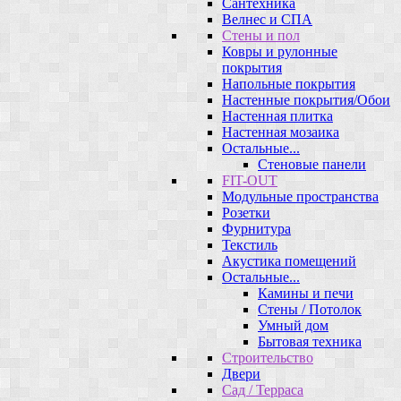
Сантехника
Велнес и СПА
Стены и пол
Ковры и рулонные
покрытия
Напольные покрытия
Настенные покрытия/Обои
Настенная плитка
Настенная мозаика
Остальные...
Стеновые панели
FIT-OUT
Модульные пространства
Розетки
Фурнитура
Текстиль
Акустика помещений
Остальные...
Камины и печи
Стены / Потолок
Умный дом
Бытовая техника
Строительство
Двери
Сад / Терраса