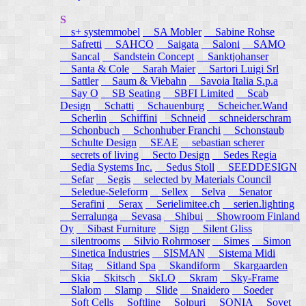
S
s+ systemmobel
SA Mobler
Sabine Rohse
Safretti
SAHCO
Saigata
Saloni
SAMO
Sancal
Sandstein Concept
Sanktjohanser
Santa & Cole
Sarah Maier
Sartori Luigi Srl
Sattler
Saum & Viebahn
Savoia Italia S.p.a
Say O
SB Seating
SBFI Limited
Scab
Design
Schatti
Schauenburg
Scheicher.Wand
Scherlin
Schiffini
Schneid
schneiderschram
Schonbuch
Schonhuber Franchi
Schonstaub
Schulte Design
SEAE
sebastian scherer
secrets of living
Secto Design
Sedes Regia
Sedia Systems Inc.
Sedus Stoll
SEEDDESIGN
Sefar
Segis
selected by Materials Council
Seledue-Seleform
Sellex
Selva
Senator
Serafini
Serax
Serielimitee.ch
serien.lighting
Serralunga
Sevasa
Shibui
Showroom Finland
Oy
Sibast Furniture
Sign
Silent Gliss
silentrooms
Silvio Rohrmoser
Simes
Simon
Sinetica Industries
SISMAN
Sistema Midi
Sitag
Sitland Spa
Skandiform
Skargaarden
Skia
Skitsch
SkLO
Skram
Sky-Frame
Slalom
Slamp
Slide
Snaidero
Soeder
Soft Cells
Softline
Solpuri
SONIA
Sovet