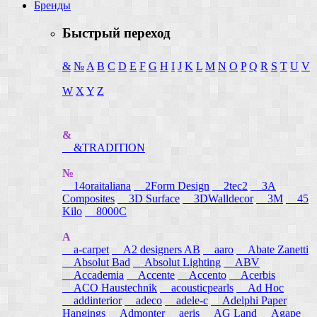
Бренды
Быстрый переход
&
№
A
B
C
D
E
F
G
H
I
J
K
L
M
N
O
P
Q
R
S
T
U
V
W
X
Y
Z
&
&TRADITION
№
14oraitaliana
2Form Design
2tec2
3A
Composites
3D Surface
3DWalldecor
3M
45
Kilo
8000C
A
a-carpet
A2 designers AB
aaro
Abate Zanetti
Absolut Bad
Absolut Lighting
ABV
Accademia
Accente
Accento
Acerbis
ACO Haustechnik
acousticpearls
Ad Hoc
addinterior
adeco
adele-c
Adelphi Paper
Hangings
Admonter
aeris
AG Land
Agape