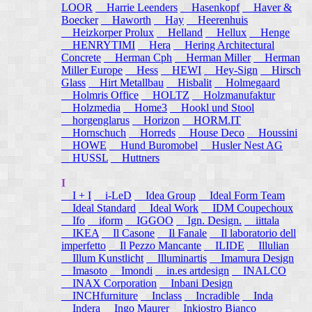
LOOR
Harrie Leenders
Hasenkopf
Haver &
Boecker
Haworth
Hay
Heerenhuis
Heizkorper Prolux
Helland
Hellux
Henge
HENRYTIMI
Hera
Hering Architectural
Concrete
Herman Cph
Herman Miller
Herman
Miller Europe
Hess
HEWI
Hey-Sign
Hirsch
Glass
Hirt Metallbau
Hisbalit
Holmegaard
Holmris Office
HOLTZ
Holzmanufaktur
Holzmedia
Home3
Hookl und Stool
horgenglarus
Horizon
HORM.IT
Hornschuch
Horreds
House Deco
Houssini
HOWE
Hund Buromobel
Husler Nest AG
HUSSL
Huttners
I
I + I
i-LeD
Idea Group
Ideal Form Team
Ideal Standard
Ideal Work
IDM Coupechoux
Ifo
iform
IGGOO
Ign. Design.
iittala
IKEA
Il Casone
Il Fanale
Il laboratorio dell
imperfetto
Il Pezzo Mancante
ILIDE
Illulian
Illum Kunstlicht
Illuminartis
Imamura Design
Imasoto
Imondi
in.es artdesign
INALCO
INAX Corporation
Inbani Design
INCHfurniture
Inclass
Incradible
Inda
Indera
Ingo Maurer
Inkiostro Bianco