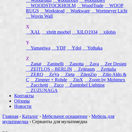
Woodesign
woodloops
Woodnotes
WOODSTOCKHOLM
WoodTrade
WOOP
RUGS
Workstead
Workware
Wortmeyer Licht
Wovin Wall
X
XAL
xbritt moebel
XILO1934
xilobis
Y
Yamagiwa
YDF
Ydol
Yothaka
Z
Zanat
Zaninelli
Zanotta
Zava
Zee Design
ZEITLOS – BERLIN
Zeitraum
Zeritalia
ZERO
ZeVa
Zieta
ZilenZio
Zilio Aldo &
C
Zimmer + Rohde
ZinX
Zoom by Mobimex
Zucchetti
Zuco
Zumtobel Lighting
ZUZUNAGA
Контакты
Обзоры
Новости
Главная
›
Каталог
›
Мебельное оснащение
›
Мебель для
мультимедиа
›
Серванты для мультимедиа