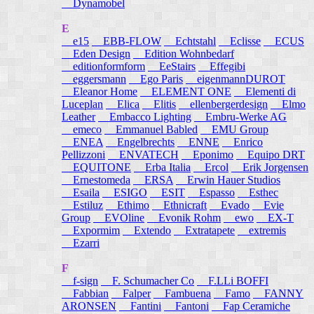
Dynamobel
E
e15
EBB-FLOW
Echtstahl
Eclisse
ECUS
Eden Design
Edition Wohnbedarf
editionformform
EeStairs
Effegibi
eggersmann
Ego Paris
eigenmannDUROT
Eleanor Home
ELEMENT ONE
Elementi di
Luceplan
Elica
Elitis
ellenbergerdesign
Elmo
Leather
Embacco Lighting
Embru-Werke AG
emeco
Emmanuel Babled
EMU Group
ENEA
Engelbrechts
ENNE
Enrico
Pellizzoni
ENVATECH
Eponimo
Equipo DRT
EQUITONE
Erba Italia
Ercol
Erik Jorgensen
Ernestomeda
ERSA
Erwin Hauer Studios
Esaila
ESIGO
ESIT
Espasso
Esthec
Estiluz
Ethimo
Ethnicraft
Evado
Evie
Group
EVOline
Evonik Rohm
ewo
EX-T
Expormim
Extendo
Extratapete
extremis
Ezarri
F
f-sign
F. Schumacher Co
F.LLi BOFFI
Fabbian
Falper
Fambuena
Famo
FANNY
ARONSEN
Fantini
Fantoni
Fap Ceramiche