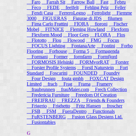
Faro
Farrah Sit
Farrow Ball
Fast
Febru
Feco
FEDE
feelfelt
Fehling Peiz
Feller
Fendi Casa
FerreroLegno
Ferrolight
Fiemme
3000
FIGUERAS
Figurae di JDS
filumen
Fima Carlo Frattini
FIORA
fioroni
Fischer
Mobel
FITNICE
Fleming Howland
Flexform
Flexform Mood
Floor Gres
FLORA
Flos
Flototto
Flou
Flowood
FMG
Focus
FOCUS Lighting
FontanaArte
Fontini
Forbo
Flooring
Forhouse
Forma 5
Formagenda
Formani
Former
formfarm
Formfjord
FORMOSIS Helsinki
FORMvorRAT
Forster
Forster Profile Systems
Forstl Naturstein
Fort
Standard
Foscarini
FOUNDED
Foundry
Four Design
fouta gmbh
FOXCAT Design
Limited
frach
Frag
Frama
Framery
fraubrunnen
frauMaier.com
Frech Collection
Fredericia Furniture
Freedom Of Creation
FREIFRAU
FREZZA
Friends & Founders
Frigerio
Frighetto
Fritz Hansen
froscher
FSB
FSM
FueraDentro
Functionals
FuRSTENBERG
Fusion Glass Designs Ltd.
Fusiontables
G