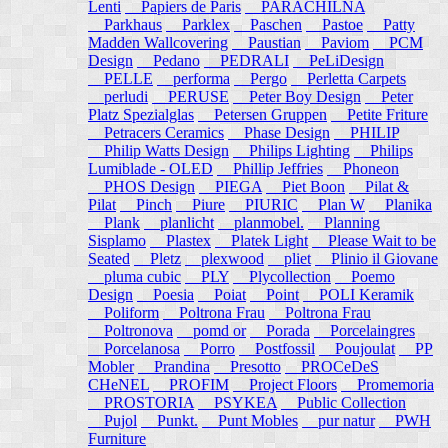
Lenti
Papiers de Paris
PARACHILNA
Parkhaus
Parklex
Paschen
Pastoe
Patty
Madden Wallcovering
Paustian
Paviom
PCM
Design
Pedano
PEDRALI
PeLiDesign
PELLE
performa
Pergo
Perletta Carpets
perludi
PERUSE
Peter Boy Design
Peter
Platz Spezialglas
Petersen Gruppen
Petite Friture
Petracers Ceramics
Phase Design
PHILIP
Philip Watts Design
Philips Lighting
Philips
Lumiblade - OLED
Phillip Jeffries
Phoneon
PHOS Design
PIEGA
Piet Boon
Pilat &
Pilat
Pinch
Piure
PIURIC
Plan W
Planika
Plank
planlicht
planmobel.
Planning
Sisplamo
Plastex
Platek Light
Please Wait to be
Seated
Pletz
plexwood
pliet
Plinio il Giovane
pluma cubic
PLY
Plycollection
Poemo
Design
Poesia
Poiat
Point
POLI Keramik
Poliform
Poltrona Frau
Poltrona Frau
Poltronova
pomd or
Porada
Porcelaingres
Porcelanosa
Porro
Postfossil
Poujoulat
PP
Mobler
Prandina
Presotto
PROCeDeS
CHeNEL
PROFIM
Project Floors
Promemoria
PROSTORIA
PSYKEA
Public Collection
Pujol
Punkt.
Punt Mobles
pur natur
PWH
Furniture