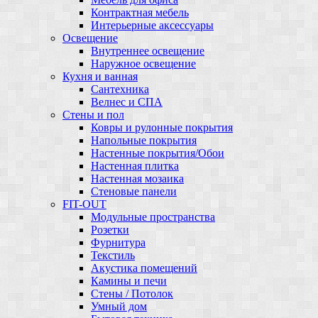
Контрактная мебель
Интерьерные аксессуары
Освещение
Внутреннее освещение
Наружное освещение
Кухня и ванная
Сантехника
Велнес и СПА
Стены и пол
Ковры и рулонные покрытия
Напольные покрытия
Настенные покрытия/Обои
Настенная плитка
Настенная мозаика
Стеновые панели
FIT-OUT
Модульные пространства
Розетки
Фурнитура
Текстиль
Акустика помещений
Камины и печи
Стены / Потолок
Умный дом