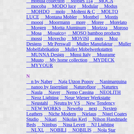
mobilia collection
Mobles 114
MOCA
mocoba
MODO luce
Modular
Modus
MOHDO
molo
Molteni & C
MOLTO
LUCE
Montana Mobler
Montbel
Montis
moooi
Moormann
more
Moree
Morelato
Morgen
Morita Aluminum
Morizza
Moroso
Mosa
Mosaico+
MOSO bamboo products
mossi
Movecho
MOVISI
mox
Moz
Designs
Mr Perswall
Muller Manufaktur
Muller
Mobelfabrikation
Muller Mobelwerkstatten
MUNNA Design
Mussi Italy
Muurame
Muuto
My home collection
MYDECK
MYYOUR
N
n by Naber
Naja Utzon Popov
Nanimarquina
nanoo by faserplast
Naturofloor
Naturtex
Naula
Naver
Nemo Cassina
NEOLITH
Neoz Lighting
Neue Wiener Werkstatte
Neustahl
Neutra by VS
New Tendency
NEW WORKS
Neweba
next
Nextep
Leathers
Niche Modern
Nielaus
Nigel Coates
Studio
Nikari
Nikolas Kerl
Nilson Handmade
Beds
Nimbus
Nina Levett
NJ Lighting
NLXL
NOBILI
NOBILIS
Nola Star