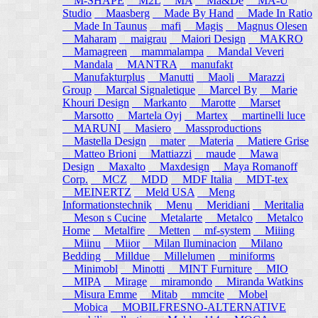
M-SHAPE
M2L
MA
Ma&De
MA-U
Studio
Maasberg
Made By Hand
Made In Ratio
Made In Taunus
mafi
Magis
Magnus Olesen
Maharam
maigrau
Maiori Design
MAKRO
Mamagreen
mammalampa
Mandal Veveri
Mandala
MANTRA
manufakt
Manufakturplus
Manutti
Maoli
Marazzi
Group
Marcal Signaletique
Marcel By
Marie
Khouri Design
Markanto
Marotte
Marset
Marsotto
Martela Oyj
Martex
martinelli luce
MARUNI
Masiero
Massproductions
Mastella Design
mater
Materia
Matiere Grise
Matteo Brioni
Mattiazzi
maude
Mawa
Design
Maxalto
Maxdesign
Maya Romanoff
Corp.
MCZ
MDD
MDF Italia
MDT-tex
MEINERTZ
Meld USA
Meng
Informationstechnik
Menu
Meridiani
Meritalia
Meson s Cucine
Metalarte
Metalco
Metalco
Home
Metalfire
Metten
mf-system
Miiing
Miinu
Miior
Milan Iluminacion
Milano
Bedding
Milldue
Millelumen
miniforms
Minimobl
Minotti
MINT Furniture
MIO
MIPA
Mirage
miramondo
Miranda Watkins
Misura Emme
Mitab
mmcite
Mobel
Mobica
MOBILFRESNO-ALTERNATIVE