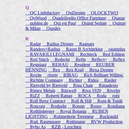
Q
QC Lightfactory
QisDesign
QLOCKTWO
QoWood
Quadrifoglio Office Furniture
Quasar
qubing.de
Qui est Paul
Quinti Sedute
Quinze
& Milan
Quodes
R
Radar
Radius Design
Ragnars
Randers+Radius
Raum B Architektur
raumplus
RAVAIOLI LEGNAMI
Rechteck
Red Edition
Red Stitch
Redwitz
Refin
Reflect+
Reflex
Reggiani
REHAU
Resident
REUBER
HENNING
Rex
Rex Kralj
Rexa Design
Rexite
rform
RIBAG
Rich Brilliant Willing.
Richlite Company
Richter
Ridea
Rieder
Rietveld by Rietveld
Riga Chair
Rimadesio
Rimex Metals
Ritzwell
Riva 1920
Rivelin
RiZZ
Roberti Rattan
ROCA
Roda
rohi
Rolf Benz Contract
Roll & Hill
Rom & Tonik
Rosconi
Roshults
Rossin
Rosso
Rotaliana
Rothlisberger
Royal Botania
RUBEN
LIGHTING
Rubinetterie Treemme
Ruckstuhl
Rud. Rasmussen
Ruttimann
RVW Production
Rybo As
RZB - Leuchten