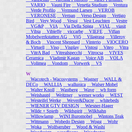
VARIO
Vauni Fire
Venetia Studium
Ventura
Verde Profilo
Vermund Larsen
VEROB
VERONESE
Verpan
Verso Design
Vertigo
Bird
Very Wood
Vesoi
Vest Leuchten
Vestre
VG&P
VIA
Via Della Spiga
VIAL
viasit
Vibia
Vibieffe
viccarbe
VIEFE
Vifian
Mobelwerkstatten AG
Vij5
Vilagrasa
Villeroy
& Boch
Vincent Sheppard
Vinterio
VIOCERO
Virtuell
Viso
Visplay
Vistosi
Viteo
Vitra
VitrA Bad
Vitrealspecchi
Vitrocsa
VIVES
Ceramica
Vladimir Kagan
Voice AB
VOLA
Volimea
Vondom
Vorwerk
VS
W
Wacotech - Wacosystems
Wagner
WALL &
DECo
WALLIA
wallunica
Walser Mobel
Walter Knoll
Wastberg
Wave
wb form
Weishaupl
Weitzner
werner works
WEST
Westeifel Werke
Wever&Ducre
whitebeds
WIENER GTV DESIGN
Wiesner-Hager
Wilde + Spieth
Wildspirit
Wilkhahn
Willowlamp
WINI Buromobel
Wintons Teak
Wittmann
Wobedo Design
Wogg
Wohr
Woka
Wolfsgruber
Wood & Washi