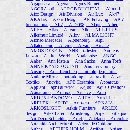
Agapecasa
Agena
Agnes Bernet
AGORAphil
AGROB BUCHTAL
Ahrend
Aico Design
Air Division
Air-Lux
Ak47
AKABA
Akari-Design
Akula Living
AKV
International
AL2
AL2698
Alape
Albed
ALEA
Alias
Alivar
Alki
ALL-PLUS
Allermuir Limited
Alloy
ALMA LIGHT
Alonso Mercader
Alphenberg
Alpi
Altatensione
Alteme
Alvari
Amat-3
AMOS DESIGN
ANB art-design
Andreas
Janson
Andreu World
Anglepoise
ANGO
Anker
Ann Idstein
Ann Sacks
Anna Torfs
ANNE KYYRO QUINN
Another Country
Ansorg
Anta Leuchten
anthologie quartett
Antique Mirror
antoniolupi
antrax it
Anzea
Textiles
Apavisa
APE Ceramica
Apparatus
Appiani
april allterior
Aqlus
Aqua Creations
Aquadomo
Archxx
Arcluce
Arco
ARDEX-PANDOMO
AREA
Ares Line
ARFLEX
ARIDI
Ariostea
ARKAIA
ARKOSLIGHT
Arktis Furniture
ARLEX
design
Arlex Italia
Armstrong
Arper
art aqua
Art Deco Schneider
Artek
Artelano
Artemide
Artemide Architectural
Artemide Outdoor
Arthesi
ARTHUR HOLM
Artifort
Artisan