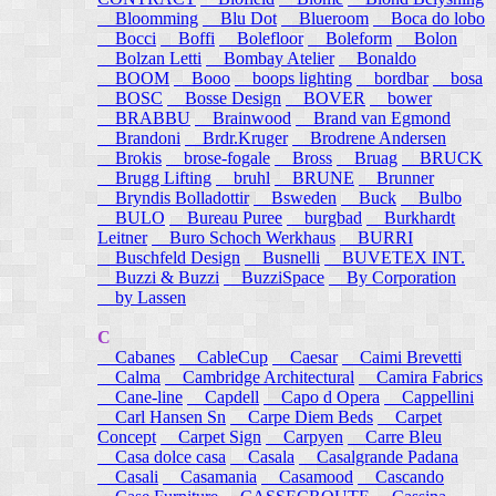
Bloomming
Blu Dot
Blueroom
Boca do lobo
Bocci
Boffi
Bolefloor
Boleform
Bolon
Bolzan Letti
Bombay Atelier
Bonaldo
BOOM
Booo
boops lighting
bordbar
bosa
BOSC
Bosse Design
BOVER
bower
BRABBU
Brainwood
Brand van Egmond
Brandoni
Brdr.Kruger
Brodrene Andersen
Brokis
brose-fogale
Bross
Bruag
BRUCK
Brugg Lifting
bruhl
BRUNE
Brunner
Bryndis Bolladottir
Bsweden
Buck
Bulbo
BULO
Bureau Puree
burgbad
Burkhardt
Leitner
Buro Schoch Werkhaus
BURRI
Buschfeld Design
Busnelli
BUVETEX INT.
Buzzi & Buzzi
BuzziSpace
By Corporation
by Lassen
C
Cabanes
CableCup
Caesar
Caimi Brevetti
Calma
Cambridge Architectural
Camira Fabrics
Cane-line
Capdell
Capo d Opera
Cappellini
Carl Hansen Sn
Carpe Diem Beds
Carpet
Concept
Carpet Sign
Carpyen
Carre Bleu
Casa dolce casa
Casala
Casalgrande Padana
Casali
Casamania
Casamood
Cascando