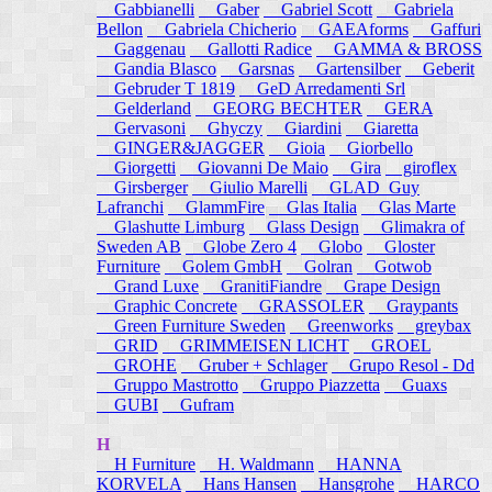
Gabbianelli
Gaber
Gabriel Scott
Gabriela
Bellon
Gabriela Chicherio
GAEAforms
Gaffuri
Gaggenau
Gallotti Radice
GAMMA & BROSS
Gandia Blasco
Garsnas
Gartensilber
Geberit
Gebruder T 1819
GeD Arredamenti Srl
Gelderland
GEORG BECHTER
GERA
Gervasoni
Ghyczy
Giardini
Giaretta
GINGER&JAGGER
Gioia
Giorbello
Giorgetti
Giovanni De Maio
Gira
giroflex
Girsberger
Giulio Marelli
GLAD_Guy
Lafranchi
GlammFire
Glas Italia
Glas Marte
Glashutte Limburg
Glass Design
Glimakra of
Sweden AB
Globe Zero 4
Globo
Gloster
Furniture
Golem GmbH
Golran
Gotwob
Grand Luxe
GranitiFiandre
Grape Design
Graphic Concrete
GRASSOLER
Graypants
Green Furniture Sweden
Greenworks
greybax
GRID
GRIMMEISEN LICHT
GROEL
GROHE
Gruber + Schlager
Grupo Resol - Dd
Gruppo Mastrotto
Gruppo Piazzetta
Guaxs
GUBI
Gufram
H
H Furniture
H. Waldmann
HANNA
KORVELA
Hans Hansen
Hansgrohe
HARCO