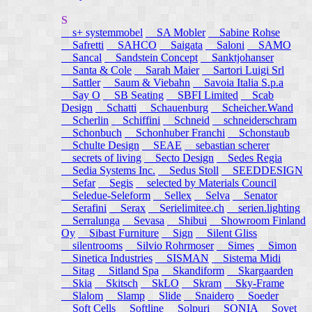
S
s+ systemmobel
SA Mobler
Sabine Rohse
Safretti
SAHCO
Saigata
Saloni
SAMO
Sancal
Sandstein Concept
Sanktjohanser
Santa & Cole
Sarah Maier
Sartori Luigi Srl
Sattler
Saum & Viebahn
Savoia Italia S.p.a
Say O
SB Seating
SBFI Limited
Scab
Design
Schatti
Schauenburg
Scheicher.Wand
Scherlin
Schiffini
Schneid
schneiderschram
Schonbuch
Schonhuber Franchi
Schonstaub
Schulte Design
SEAE
sebastian scherer
secrets of living
Secto Design
Sedes Regia
Sedia Systems Inc.
Sedus Stoll
SEEDDESIGN
Sefar
Segis
selected by Materials Council
Seledue-Seleform
Sellex
Selva
Senator
Serafini
Serax
Serielimitee.ch
serien.lighting
Serralunga
Sevasa
Shibui
Showroom Finland
Oy
Sibast Furniture
Sign
Silent Gliss
silentrooms
Silvio Rohrmoser
Simes
Simon
Sinetica Industries
SISMAN
Sistema Midi
Sitag
Sitland Spa
Skandiform
Skargaarden
Skia
Skitsch
SkLO
Skram
Sky-Frame
Slalom
Slamp
Slide
Snaidero
Soeder
Soft Cells
Softline
Solpuri
SONIA
Sovet