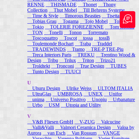
RENNE
THISMADE
Thonet
Thony
Collection
Thut Mobel
Till Behrens Systeme
Time & Style
Timorous Beasties
Tisettanta
Tobias Grau
Togama
Tojo Mobel
Token
Tokio
TOLERIE FOREZIENNE
Tom Rossau
TON
Tonelli
Tonon
Torremato
Toscoquattro
Toscot
tossa
tossB
Toulemonde Bochart
Traba
Traddel
TRADEWINDS
Tramo
TRE-P TRE-Piu
Treca Interiors Paris
TREKU
Trentino Wood &
Design
Tribu
Trilux
Triton
Trizo21
Troldtekt
Tronconi
True Design
TUBES
Tunto Design
TUUCI
U
Uhuru Design
Ulrike Weiss
ULTOM ITALIA
UltraGlas
UMBROSA
UNEX
Unifor
unima
Universo Positivo
Unopiu
Urbanature
Urbo
USM
Utopia and Utility
V
V&B Fliesen GmbH
V-ZUG
Valcucine
Valli&Valli
Valmori Ceramica Design
Valoa by
Aurora
van Esch
Van Rossum
VANGE
Varaschin
Varenna Poliform
Varier Furniture