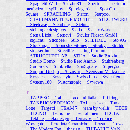
Spaghetti Wall
Spazio RT
Spectral
spectrum
meubelen
spHaus
Spindegarden
Spot On
Square
SPRADLING
Staron
Starpool
STATTMANN NEUE MOEBEL
STECKWERK
Steelcase
Steinberg
Steiner
steininger.designers
Stella
Stellar Works
Steng Licht
Stepevi
Steuler Fliesen GmbH
stglicht
Stickbee
Stilo
STILTREU
Sto AG
Stockinger
StoneslikeStones
Stouby
Strahle
strasserthun
Streetlife
string furniture
STRUCTURELAB
STUA
Studio Brovhn
Studio Domo
Studio Eero Aarnio
Stuhrenberg
Sudbrock
Sunbrella
SunSquare
Supergrau
Support Design
Suzusan
Svensson Markspelle
Swedese
Swedstyle
Swiss Plus
Swissflex
System 180
Systemtronic
Sywawa
T
TABISSO
Tabu
Tacchini Italia
Tai Ping
TAKEHOMEDESIGN
TAL
talsee
Tante
Lotte
Targetti
TEAM 7
team by wellis
TECE
TECNO
Tecnoline
Tecnolumen
TECTA
Tekhne
tela-design
Temas V
Terence
Woodgate
Terratinta Ceramiche
Terzani
Texaa
The Modern Fan
thesign
THIBAULT VAN