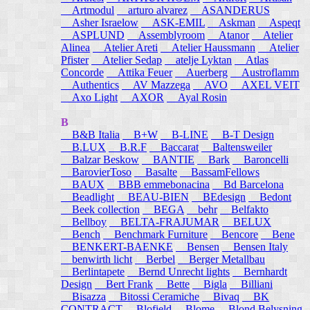
Artmodul
arturo alvarez
ASANDERUS
Asher Israelow
ASK-EMIL
Askman
Aspeqt
ASPLUND
Assemblyroom
Atanor
Atelier
Alinea
Atelier Areti
Atelier Haussmann
Atelier
Pfister
Atelier Sedap
atelje Lyktan
Atlas
Concorde
Attika Feuer
Auerberg
Austroflamm
Authentics
AV Mazzega
AVO
AXEL VEIT
Axo Light
AXOR
Ayal Rosin
B
B&B Italia
B+W
B-LINE
B-T Design
B.LUX
B.R.F
Baccarat
Baltensweiler
Balzar Beskow
BANTIE
Bark
Baroncelli
BarovierToso
Basalte
BassamFellows
BAUX
BBB emmebonacina
Bd Barcelona
Beadlight
BEAU-BIEN
BEdesign
Bedont
Beek collection
BEGA
behr
Belfakto
Bellboy
BELTA-FRAJUMAR
BELUX
Bench
Benchmark Furniture
Bencore
Bene
BENKERT-BAENKE
Bensen
Bensen Italy
benwirth licht
Berbel
Berger Metallbau
Berlintapete
Bernd Unrecht lights
Bernhardt
Design
Bert Frank
Bette
Bigla
Billiani
Bisazza
Bitossi Ceramiche
Bivaq
BK
CONTRACT
Blofield
Blome
Blond Belysning