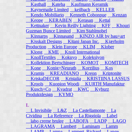
Kasthall
Kateha
Kaufmann Keramik
Kaynemaile Limited
keilbach
KELLER
Kendo Mobiliario
Kenneth Cobonpue
Kenzan
Keope
KERABEN
Kerasan
Kettal
Kettnaker
Kevin Reilly Lighting
KFF
Khouri
Guzman Bunce Limited
Kim Stahlmobel
Kinnarps
Kinnasand
KINZO AIR by bau+art
Kisskalt Designs
Kitani Japan Inc.
Kjærholm
Production
Klein Europe
KLIM
Klober
Klong
KME
Knoll International
KnollTextiles
Kokuyo
Koleksiyon
Kollektion Bertschinger
KOMOT
KOMTECH
Kone
Konig+Neurath
Korzilius
Kos
Kramis
KREADIANO
Kreon
Kriptonite
KriskaDECOR
Kristalia
KRISTIINA LASSUS
Krools
Kuopion Woodi
KURTH Manufaktur
Kusch+Co
Kvadrat
KWC
Kyburz
Produktdesign
KYMO
L
L Invisibile
L&Z
La Castellamonte
La
Cividina
La Reference
La Riggiola
Label
labo creme brulee
LABOFA
LADP
LAGO
LAGRAMA
Lambert
Laminam
Lamm
LAMP
Lampa
Lampert, Richard
Lange