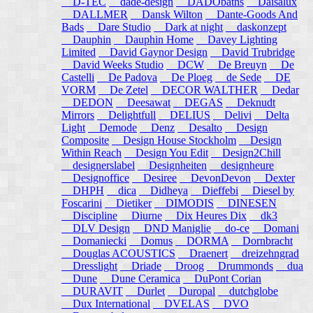
D-TEC
dade-design
DADObaths
Daisalux
DALLMER
Dansk Wilton
Dante-Goods And
Bads
Dare Studio
Dark at night
daskonzept
Dauphin
Dauphin Home
Davey Lighting
Limited
David Gaynor Design
David Trubridge
David Weeks Studio
DCW
De Breuyn
De
Castelli
De Padova
De Ploeg
de Sede
DE
VORM
De Zetel
DECOR WALTHER
Dedar
DEDON
Deesawat
DEGAS
Deknudt
Mirrors
Delightfull
DELIUS
Delivi
Delta
Light
Demode
Denz
Desalto
Design
Composite
Design House Stockholm
Design
Within Reach
Design You Edit
Design2Chill
designerslabel
Designheiten
designheure
Designoffice
Desiree
DevonDevon
Dexter
DHPH
dica
Didheya
Dieffebi
Diesel by
Foscarini
Dietiker
DIMODIS
DINESEN
Discipline
Diurne
Dix Heures Dix
dk3
DLV Design
DND Maniglie
do-ce
Domani
Domaniecki
Domus
DORMA
Dornbracht
Douglas ACOUSTICS
Draenert
dreizehngrad
Dresslight
Driade
Droog
Drummonds
dua
Dune
Dune Ceramica
DuPont Corian
DURAVIT
Durlet
Duropal
dutchglobe
Dux International
DVELAS
DVO