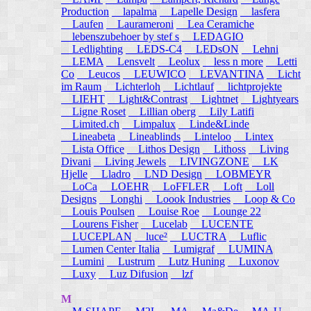
Production
lapalma
Lapelle Design
lasfera
Laufen
Laurameroni
Lea Ceramiche
lebenszubehoer by stef s
LEDAGIO
Ledlighting
LEDS-C4
LEDsON
Lehni
LEMA
Lensvelt
Leolux
less n more
Letti
Co
Leucos
LEUWICO
LEVANTINA
Licht
im Raum
Lichterloh
Lichtlauf
lichtprojekte
LIEHT
Light&Contrast
Lightnet
Lightyears
Ligne Roset
Lillian oberg
Lily Latifi
Limited.ch
Limpalux
Linde&Linde
Lineabeta
Lineablinds
Linteloo
Lintex
Lista Office
Lithos Design
Lithoss
Living
Divani
Living Jewels
LIVINGZONE
LK
Hjelle
Lladro
LND Design
LOBMEYR
LoCa
LOEHR
LoFFLER
Loft
Loll
Designs
Longhi
Loook Industries
Loop & Co
Louis Poulsen
Louise Roe
Lounge 22
Lourens Fisher
Lucelab
LUCENTE
LUCEPLAN
luce²
LUCTRA
Luflic
Lumen Center Italia
Lumigraf
LUMINA
Lumini
Lustrum
Lutz Huning
Luxonov
Luxy
Luz Difusion
lzf
M