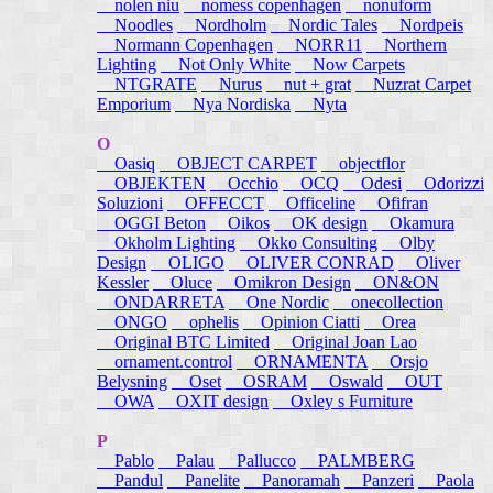
nolen niu
nomess copenhagen
nonuform
Noodles
Nordholm
Nordic Tales
Nordpeis
Normann Copenhagen
NORR11
Northern
Lighting
Not Only White
Now Carpets
NTGRATE
Nurus
nut + grat
Nuzrat Carpet
Emporium
Nya Nordiska
Nyta
O
Oasiq
OBJECT CARPET
objectflor
OBJEKTEN
Occhio
OCQ
Odesi
Odorizzi
Soluzioni
OFFECCT
Officeline
Ofifran
OGGI Beton
Oikos
OK design
Okamura
Okholm Lighting
Okko Consulting
Olby
Design
OLIGO
OLIVER CONRAD
Oliver
Kessler
Oluce
Omikron Design
ON&ON
ONDARRETA
One Nordic
onecollection
ONGO
ophelis
Opinion Ciatti
Orea
Original BTC Limited
Original Joan Lao
ornament.control
ORNAMENTA
Orsjo
Belysning
Oset
OSRAM
Oswald
OUT
OWA
OXIT design
Oxley s Furniture
P
Pablo
Palau
Pallucco
PALMBERG
Pandul
Panelite
Panoramah
Panzeri
Paola