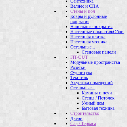
Сантехника
Велнес и СПА
Стены и пол
Ковры и рулонные
покрытия
Напольные покрытия
Настенные покрытия/Обои
Настенная плитка
Настенная мозаика
Остальные...
Стеновые панели
FIT-OUT
Модульные пространства
Розетки
Фурнитура
Текстиль
Акустика помещений
Остальные...
Камины и печи
Стены / Потолок
Умный дом
Бытовая техника
Строительство
Двери
Сад / Терраса