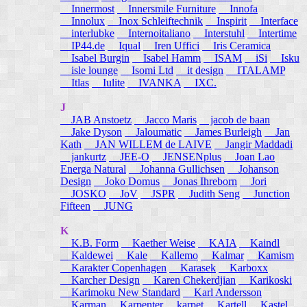
Innermost
Innersmile Furniture
Innofa
Innolux
Inox Schleiftechnik
Inspirit
Interface
interlubke
Internoitaliano
Interstuhl
Intertime
IP44.de
Iqual
Iren Uffici
Iris Ceramica
Isabel Burgin
Isabel Hamm
ISAM
iSi
Isku
isle lounge
Isomi Ltd
it design
ITALAMP
Itlas
Iulite
IVANKA
IXC.
J
JAB Anstoetz
Jacco Maris
jacob de baan
Jake Dyson
Jaloumatic
James Burleigh
Jan
Kath
JAN WILLEM de LAIVE
Jangir Maddadi
jankurtz
JEE-O
JENSENplus
Joan Lao
Energa Natural
Johanna Gullichsen
Johanson
Design
Joko Domus
Jonas Ihreborn
Jori
JOSKO
JoV
JSPR
Judith Seng
Junction
Fifteen
JUNG
K
K.B. Form
Kaether Weise
KAIA
Kaindl
Kaldewei
Kale
Kallemo
Kalmar
Kamism
Karakter Copenhagen
Karasek
Karboxx
Karcher Design
Karen Chekerdjian
Karikoski
Karimoku New Standard
Karl Andersson
Karman
Karpenter
karpet
Kartell
Kastel