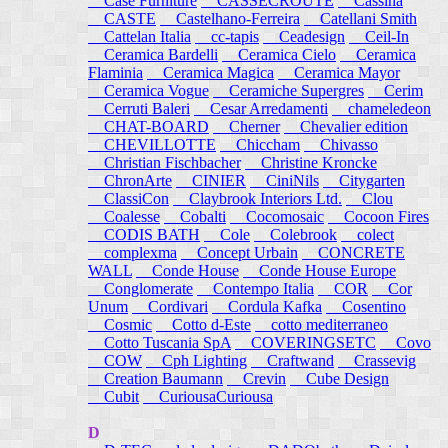
Case Furniture
CASSECROUTE
Cassina
CASTE
Castelhano-Ferreira
Catellani Smith
Cattelan Italia
cc-tapis
Ceadesign
Ceil-In
Ceramica Bardelli
Ceramica Cielo
Ceramica
Flaminia
Ceramica Magica
Ceramica Mayor
Ceramica Vogue
Ceramiche Supergres
Cerim
Cerruti Baleri
Cesar Arredamenti
chameledeon
CHAT-BOARD
Cherner
Chevalier edition
CHEVILLOTTE
Chiccham
Chivasso
Christian Fischbacher
Christine Kroncke
ChronArte
CINIER
CiniNils
Citygarten
ClassiCon
Claybrook Interiors Ltd.
Clou
Coalesse
Cobalti
Cocomosaic
Cocoon Fires
CODIS BATH
Cole
Colebrook
colect
complexma
Concept Urbain
CONCRETE
WALL
Conde House
Conde House Europe
Conglomerate
Contempo Italia
COR
Cor
Unum
Cordivari
Cordula Kafka
Cosentino
Cosmic
Cotto d-Este
cotto mediterraneo
Cotto Tuscania SpA
COVERINGSETC
Covo
COW
Cph Lighting
Craftwand
Crassevig
Creation Baumann
Crevin
Cube Design
Cubit
CuriousaCuriousa
D