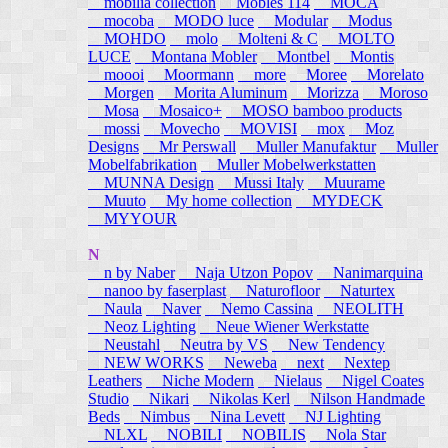
mobilia collection
Mobles 114
MOCA
mocoba
MODO luce
Modular
Modus
MOHDO
molo
Molteni & C
MOLTO
LUCE
Montana Mobler
Montbel
Montis
moooi
Moormann
more
Moree
Morelato
Morgen
Morita Aluminum
Morizza
Moroso
Mosa
Mosaico+
MOSO bamboo products
mossi
Movecho
MOVISI
mox
Moz
Designs
Mr Perswall
Muller Manufaktur
Muller
Mobelfabrikation
Muller Mobelwerkstatten
MUNNA Design
Mussi Italy
Muurame
Muuto
My home collection
MYDECK
MYYOUR
N
n by Naber
Naja Utzon Popov
Nanimarquina
nanoo by faserplast
Naturofloor
Naturtex
Naula
Naver
Nemo Cassina
NEOLITH
Neoz Lighting
Neue Wiener Werkstatte
Neustahl
Neutra by VS
New Tendency
NEW WORKS
Neweba
next
Nextep
Leathers
Niche Modern
Nielaus
Nigel Coates
Studio
Nikari
Nikolas Kerl
Nilson Handmade
Beds
Nimbus
Nina Levett
NJ Lighting
NLXL
NOBILI
NOBILIS
Nola Star