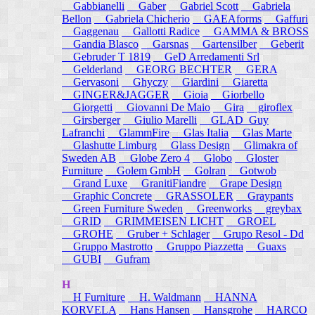
Gabbianelli
Gaber
Gabriel Scott
Gabriela
Bellon
Gabriela Chicherio
GAEAforms
Gaffuri
Gaggenau
Gallotti Radice
GAMMA & BROSS
Gandia Blasco
Garsnas
Gartensilber
Geberit
Gebruder T 1819
GeD Arredamenti Srl
Gelderland
GEORG BECHTER
GERA
Gervasoni
Ghyczy
Giardini
Giaretta
GINGER&JAGGER
Gioia
Giorbello
Giorgetti
Giovanni De Maio
Gira
giroflex
Girsberger
Giulio Marelli
GLAD_Guy
Lafranchi
GlammFire
Glas Italia
Glas Marte
Glashutte Limburg
Glass Design
Glimakra of
Sweden AB
Globe Zero 4
Globo
Gloster
Furniture
Golem GmbH
Golran
Gotwob
Grand Luxe
GranitiFiandre
Grape Design
Graphic Concrete
GRASSOLER
Graypants
Green Furniture Sweden
Greenworks
greybax
GRID
GRIMMEISEN LICHT
GROEL
GROHE
Gruber + Schlager
Grupo Resol - Dd
Gruppo Mastrotto
Gruppo Piazzetta
Guaxs
GUBI
Gufram
H
H Furniture
H. Waldmann
HANNA
KORVELA
Hans Hansen
Hansgrohe
HARCO