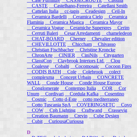
Case Furniture
CASSECROUTE
Cassina
CASTE
Castelhano-Ferreira
Catellani Smith
Cattelan Italia
cc-tapis
Ceadesign
Ceil-In
Ceramica Bardelli
Ceramica Cielo
Ceramica
Flaminia
Ceramica Magica
Ceramica Mayor
Ceramica Vogue
Ceramiche Supergres
Cerim
Cerruti Baleri
Cesar Arredamenti
chameledeon
CHAT-BOARD
Cherner
Chevalier edition
CHEVILLOTTE
Chiccham
Chivasso
Christian Fischbacher
Christine Kroncke
ChronArte
CINIER
CiniNils
Citygarten
ClassiCon
Claybrook Interiors Ltd.
Clou
Coalesse
Cobalti
Cocomosaic
Cocoon Fires
CODIS BATH
Cole
Colebrook
colect
complexma
Concept Urbain
CONCRETE
WALL
Conde House
Conde House Europe
Conglomerate
Contempo Italia
COR
Cor
Unum
Cordivari
Cordula Kafka
Cosentino
Cosmic
Cotto d-Este
cotto mediterraneo
Cotto Tuscania SpA
COVERINGSETC
Covo
COW
Cph Lighting
Craftwand
Crassevig
Creation Baumann
Crevin
Cube Design
Cubit
CuriousaCuriousa
D