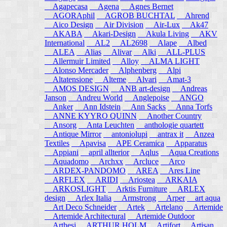
Agapecasa
Agena
Agnes Bernet
AGORAphil
AGROB BUCHTAL
Ahrend
Aico Design
Air Division
Air-Lux
Ak47
AKABA
Akari-Design
Akula Living
AKV
International
AL2
AL2698
Alape
Albed
ALEA
Alias
Alivar
Alki
ALL-PLUS
Allermuir Limited
Alloy
ALMA LIGHT
Alonso Mercader
Alphenberg
Alpi
Altatensione
Alteme
Alvari
Amat-3
AMOS DESIGN
ANB art-design
Andreas
Janson
Andreu World
Anglepoise
ANGO
Anker
Ann Idstein
Ann Sacks
Anna Torfs
ANNE KYYRO QUINN
Another Country
Ansorg
Anta Leuchten
anthologie quartett
Antique Mirror
antoniolupi
antrax it
Anzea
Textiles
Apavisa
APE Ceramica
Apparatus
Appiani
april allterior
Aqlus
Aqua Creations
Aquadomo
Archxx
Arcluce
Arco
ARDEX-PANDOMO
AREA
Ares Line
ARFLEX
ARIDI
Ariostea
ARKAIA
ARKOSLIGHT
Arktis Furniture
ARLEX
design
Arlex Italia
Armstrong
Arper
art aqua
Art Deco Schneider
Artek
Artelano
Artemide
Artemide Architectural
Artemide Outdoor
Arthesi
ARTHUR HOLM
Artifort
Artisan