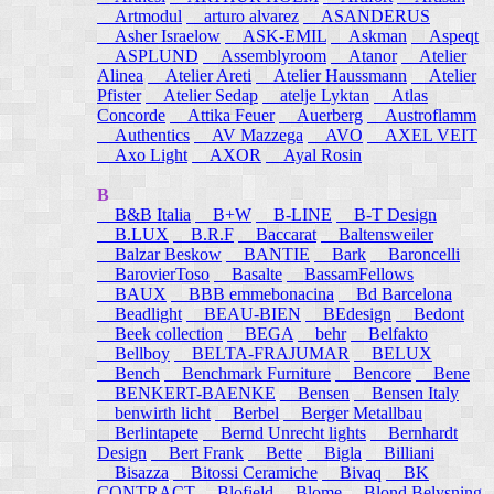
Artmodul
arturo alvarez
ASANDERUS
Asher Israelow
ASK-EMIL
Askman
Aspeqt
ASPLUND
Assemblyroom
Atanor
Atelier
Alinea
Atelier Areti
Atelier Haussmann
Atelier
Pfister
Atelier Sedap
atelje Lyktan
Atlas
Concorde
Attika Feuer
Auerberg
Austroflamm
Authentics
AV Mazzega
AVO
AXEL VEIT
Axo Light
AXOR
Ayal Rosin
B
B&B Italia
B+W
B-LINE
B-T Design
B.LUX
B.R.F
Baccarat
Baltensweiler
Balzar Beskow
BANTIE
Bark
Baroncelli
BarovierToso
Basalte
BassamFellows
BAUX
BBB emmebonacina
Bd Barcelona
Beadlight
BEAU-BIEN
BEdesign
Bedont
Beek collection
BEGA
behr
Belfakto
Bellboy
BELTA-FRAJUMAR
BELUX
Bench
Benchmark Furniture
Bencore
Bene
BENKERT-BAENKE
Bensen
Bensen Italy
benwirth licht
Berbel
Berger Metallbau
Berlintapete
Bernd Unrecht lights
Bernhardt
Design
Bert Frank
Bette
Bigla
Billiani
Bisazza
Bitossi Ceramiche
Bivaq
BK
CONTRACT
Blofield
Blome
Blond Belysning