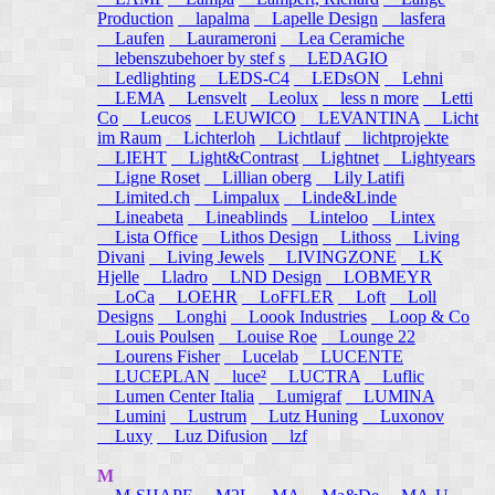
Production
lapalma
Lapelle Design
lasfera
Laufen
Laurameroni
Lea Ceramiche
lebenszubehoer by stef s
LEDAGIO
Ledlighting
LEDS-C4
LEDsON
Lehni
LEMA
Lensvelt
Leolux
less n more
Letti
Co
Leucos
LEUWICO
LEVANTINA
Licht
im Raum
Lichterloh
Lichtlauf
lichtprojekte
LIEHT
Light&Contrast
Lightnet
Lightyears
Ligne Roset
Lillian oberg
Lily Latifi
Limited.ch
Limpalux
Linde&Linde
Lineabeta
Lineablinds
Linteloo
Lintex
Lista Office
Lithos Design
Lithoss
Living
Divani
Living Jewels
LIVINGZONE
LK
Hjelle
Lladro
LND Design
LOBMEYR
LoCa
LOEHR
LoFFLER
Loft
Loll
Designs
Longhi
Loook Industries
Loop & Co
Louis Poulsen
Louise Roe
Lounge 22
Lourens Fisher
Lucelab
LUCENTE
LUCEPLAN
luce²
LUCTRA
Luflic
Lumen Center Italia
Lumigraf
LUMINA
Lumini
Lustrum
Lutz Huning
Luxonov
Luxy
Luz Difusion
lzf
M