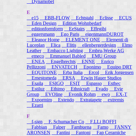
Dynamobel
E
e15
EBB-FLOW
Echtstahl
Eclisse
ECUS
Eden Design
Edition Wohnbedarf
editionformform
EeStairs
Effegibi
eggersmann
Ego Paris
eigenmannDUROT
Eleanor Home
ELEMENT ONE
Elementi di
Luceplan
Elica
Elitis
ellenbergerdesign
Elmo
Leather
Embacco Lighting
Embru-Werke AG
emeco
Emmanuel Babled
EMU Group
ENEA
Engelbrechts
ENNE
Enrico
Pellizzoni
ENVATECH
Eponimo
Equipo DRT
EQUITONE
Erba Italia
Ercol
Erik Jorgensen
Ernestomeda
ERSA
Erwin Hauer Studios
Esaila
ESIGO
ESIT
Espasso
Esthec
Estiluz
Ethimo
Ethnicraft
Evado
Evie
Group
EVOline
Evonik Rohm
ewo
EX-T
Expormim
Extendo
Extratapete
extremis
Ezarri
F
f-sign
F. Schumacher Co
F.LLi BOFFI
Fabbian
Falper
Fambuena
Famo
FANNY
ARONSEN
Fantini
Fantoni
Fap Ceramiche