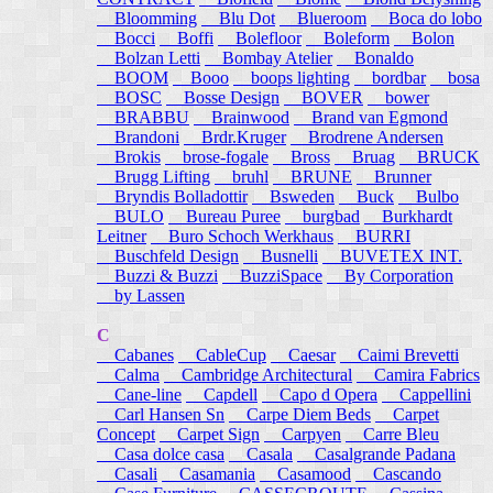
Bloomming
Blu Dot
Blueroom
Boca do lobo
Bocci
Boffi
Bolefloor
Boleform
Bolon
Bolzan Letti
Bombay Atelier
Bonaldo
BOOM
Booo
boops lighting
bordbar
bosa
BOSC
Bosse Design
BOVER
bower
BRABBU
Brainwood
Brand van Egmond
Brandoni
Brdr.Kruger
Brodrene Andersen
Brokis
brose-fogale
Bross
Bruag
BRUCK
Brugg Lifting
bruhl
BRUNE
Brunner
Bryndis Bolladottir
Bsweden
Buck
Bulbo
BULO
Bureau Puree
burgbad
Burkhardt
Leitner
Buro Schoch Werkhaus
BURRI
Buschfeld Design
Busnelli
BUVETEX INT.
Buzzi & Buzzi
BuzziSpace
By Corporation
by Lassen
C
Cabanes
CableCup
Caesar
Caimi Brevetti
Calma
Cambridge Architectural
Camira Fabrics
Cane-line
Capdell
Capo d Opera
Cappellini
Carl Hansen Sn
Carpe Diem Beds
Carpet
Concept
Carpet Sign
Carpyen
Carre Bleu
Casa dolce casa
Casala
Casalgrande Padana
Casali
Casamania
Casamood
Cascando