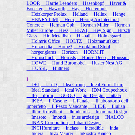
LOOR
Harrie Leenders
Hasenkopf
Haver &
Boecker
Haworth
Hay
Heerenhuis
Heizkorper Prolux
Helland
Hellux
Henge
HENRYTIMI
Hera
Hering Architectural
Concrete
Herman Cph
Herman Miller
Herman
Miller Europe
Hess
HEWI
Hey-Sign
Hirsch
Glass
Hirt Metallbau
Hisbalit
Holmegaard
Holmris Office
HOLTZ
Holzmanufaktur
Holzmedia
Home3
Hookl und Stool
horgenglarus
Horizon
HORM.IT
Hornschuch
Horreds
House Deco
Houssini
HOWE
Hund Buromobel
Husler Nest AG
HUSSL
Huttners
I
I + I
i-LeD
Idea Group
Ideal Form Team
Ideal Standard
Ideal Work
IDM Coupechoux
Ifo
iform
IGGOO
Ign. Design.
iittala
IKEA
Il Casone
Il Fanale
Il laboratorio dell
imperfetto
Il Pezzo Mancante
ILIDE
Illulian
Illum Kunstlicht
Illuminartis
Imamura Design
Imasoto
Imondi
in.es artdesign
INALCO
INAX Corporation
Inbani Design
INCHfurniture
Inclass
Incradible
Inda
Indera
Ingo Maurer
Inkiostro Bianco