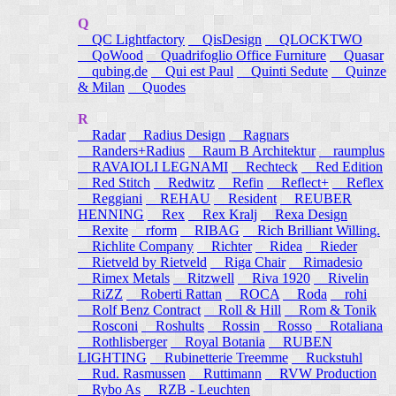
Q
QC Lightfactory
QisDesign
QLOCKTWO
QoWood
Quadrifoglio Office Furniture
Quasar
qubing.de
Qui est Paul
Quinti Sedute
Quinze
& Milan
Quodes
R
Radar
Radius Design
Ragnars
Randers+Radius
Raum B Architektur
raumplus
RAVAIOLI LEGNAMI
Rechteck
Red Edition
Red Stitch
Redwitz
Refin
Reflect+
Reflex
Reggiani
REHAU
Resident
REUBER
HENNING
Rex
Rex Kralj
Rexa Design
Rexite
rform
RIBAG
Rich Brilliant Willing.
Richlite Company
Richter
Ridea
Rieder
Rietveld by Rietveld
Riga Chair
Rimadesio
Rimex Metals
Ritzwell
Riva 1920
Rivelin
RiZZ
Roberti Rattan
ROCA
Roda
rohi
Rolf Benz Contract
Roll & Hill
Rom & Tonik
Rosconi
Roshults
Rossin
Rosso
Rotaliana
Rothlisberger
Royal Botania
RUBEN
LIGHTING
Rubinetterie Treemme
Ruckstuhl
Rud. Rasmussen
Ruttimann
RVW Production
Rybo As
RZB - Leuchten