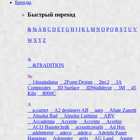
Бренды
Быстрый переход
&
№
A
B
C
D
E
F
G
H
I
J
K
L
M
N
O
P
Q
R
S
T
U
V
W
X
Y
Z
&
&TRADITION
№
14oraitaliana
2Form Design
2tec2
3A
Composites
3D Surface
3DWalldecor
3M
45
Kilo
8000C
A
a-carpet
A2 designers AB
aaro
Abate Zanetti
Absolut Bad
Absolut Lighting
ABV
Accademia
Accente
Accento
Acerbis
ACO Haustechnik
acousticpearls
Ad Hoc
addinterior
adeco
adele-c
Adelphi Paper
Hangings
Admonter
aeris
AG Land
Agape