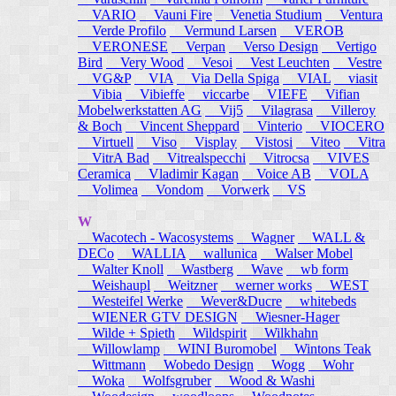
VARIO
Vauni Fire
Venetia Studium
Ventura
Verde Profilo
Vermund Larsen
VEROB
VERONESE
Verpan
Verso Design
Vertigo
Bird
Very Wood
Vesoi
Vest Leuchten
Vestre
VG&P
VIA
Via Della Spiga
VIAL
viasit
Vibia
Vibieffe
viccarbe
VIEFE
Vifian
Mobelwerkstatten AG
Vij5
Vilagrasa
Villeroy
& Boch
Vincent Sheppard
Vinterio
VIOCERO
Virtuell
Viso
Visplay
Vistosi
Viteo
Vitra
VitrA Bad
Vitrealspecchi
Vitrocsa
VIVES
Ceramica
Vladimir Kagan
Voice AB
VOLA
Volimea
Vondom
Vorwerk
VS
W
Wacotech - Wacosystems
Wagner
WALL &
DECo
WALLIA
wallunica
Walser Mobel
Walter Knoll
Wastberg
Wave
wb form
Weishaupl
Weitzner
werner works
WEST
Westeifel Werke
Wever&Ducre
whitebeds
WIENER GTV DESIGN
Wiesner-Hager
Wilde + Spieth
Wildspirit
Wilkhahn
Willowlamp
WINI Buromobel
Wintons Teak
Wittmann
Wobedo Design
Wogg
Wohr
Woka
Wolfsgruber
Wood & Washi