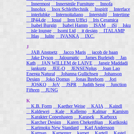
Innermost
Innersmile Furniture
Innofa
Innolux
Inox Schleiftechnik
Inspirit
Interface
interlubke
Internoitaliano
Interstuhl
Intertime
IP44.de
Iqual
Iren Uffici
Iris Ceramica
Isabel Burgin
Isabel Hamm
ISAM
iSi
Isku
isle lounge
Isomi Ltd
it design
ITALAMP
Itlas
Iulite
IVANKA
IXC.
J
JAB Anstoetz
Jacco Maris
jacob de baan
Jake Dyson
Jaloumatic
James Burleigh
Jan
Kath
JAN WILLEM de LAIVE
Jangir Maddadi
jankurtz
JEE-O
JENSENplus
Joan Lao
Energa Natural
Johanna Gullichsen
Johanson
Design
Joko Domus
Jonas Ihreborn
Jori
JOSKO
JoV
JSPR
Judith Seng
Junction
Fifteen
JUNG
K
K.B. Form
Kaether Weise
KAIA
Kaindl
Kaldewei
Kale
Kallemo
Kalmar
Kamism
Karakter Copenhagen
Karasek
Karboxx
Karcher Design
Karen Chekerdjian
Karikoski
Karimoku New Standard
Karl Andersson
Karman
Karpenter
karpet
Kartell
Kastel