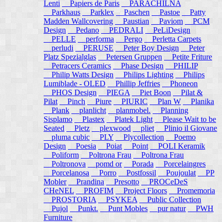
Lenti
Papiers de Paris
PARACHILNA
Parkhaus
Parklex
Paschen
Pastoe
Patty
Madden Wallcovering
Paustian
Paviom
PCM
Design
Pedano
PEDRALI
PeLiDesign
PELLE
performa
Pergo
Perletta Carpets
perludi
PERUSE
Peter Boy Design
Peter
Platz Spezialglas
Petersen Gruppen
Petite Friture
Petracers Ceramics
Phase Design
PHILIP
Philip Watts Design
Philips Lighting
Philips
Lumiblade - OLED
Phillip Jeffries
Phoneon
PHOS Design
PIEGA
Piet Boon
Pilat &
Pilat
Pinch
Piure
PIURIC
Plan W
Planika
Plank
planlicht
planmobel.
Planning
Sisplamo
Plastex
Platek Light
Please Wait to be
Seated
Pletz
plexwood
pliet
Plinio il Giovane
pluma cubic
PLY
Plycollection
Poemo
Design
Poesia
Poiat
Point
POLI Keramik
Poliform
Poltrona Frau
Poltrona Frau
Poltronova
pomd or
Porada
Porcelaingres
Porcelanosa
Porro
Postfossil
Poujoulat
PP
Mobler
Prandina
Presotto
PROCeDeS
CHeNEL
PROFIM
Project Floors
Promemoria
PROSTORIA
PSYKEA
Public Collection
Pujol
Punkt.
Punt Mobles
pur natur
PWH
Furniture