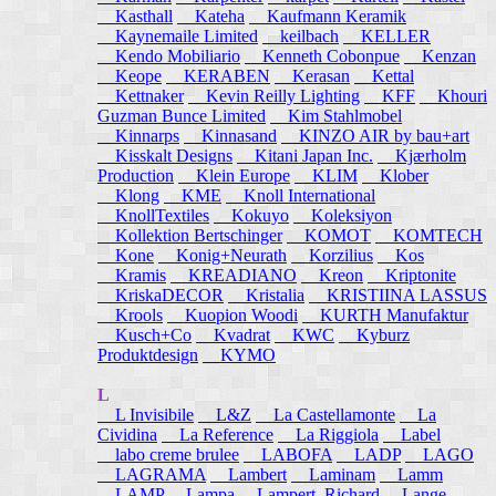
Kasthall
Kateha
Kaufmann Keramik
Kaynemaile Limited
keilbach
KELLER
Kendo Mobiliario
Kenneth Cobonpue
Kenzan
Keope
KERABEN
Kerasan
Kettal
Kettnaker
Kevin Reilly Lighting
KFF
Khouri
Guzman Bunce Limited
Kim Stahlmobel
Kinnarps
Kinnasand
KINZO AIR by bau+art
Kisskalt Designs
Kitani Japan Inc.
Kjærholm
Production
Klein Europe
KLIM
Klober
Klong
KME
Knoll International
KnollTextiles
Kokuyo
Koleksiyon
Kollektion Bertschinger
KOMOT
KOMTECH
Kone
Konig+Neurath
Korzilius
Kos
Kramis
KREADIANO
Kreon
Kriptonite
KriskaDECOR
Kristalia
KRISTIINA LASSUS
Krools
Kuopion Woodi
KURTH Manufaktur
Kusch+Co
Kvadrat
KWC
Kyburz
Produktdesign
KYMO
L
L Invisibile
L&Z
La Castellamonte
La
Cividina
La Reference
La Riggiola
Label
labo creme brulee
LABOFA
LADP
LAGO
LAGRAMA
Lambert
Laminam
Lamm
LAMP
Lampa
Lampert, Richard
Lange