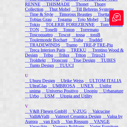
RENNE
THISMADE
Thonet
Thony
Collection
Thut Mobel
Till Behrens Systeme
Time & Style
Timorous Beasties
Tisettanta
Tobias Grau
Togama
Tojo Mobel
Token
Tokio
TOLERIE FOREZIENNE
Tom Rossau
TON
Tonelli
Tonon
Torremato
Toscoquattro
Toscot
tossa
tossB
Toulemonde Bochart
Traba
Traddel
TRADEWINDS
Tramo
TRE-P TRE-Piu
Treca Interiors Paris
TREKU
Trentino Wood &
Design
Tribu
Trilux
Triton
Trizo21
Troldtekt
Tronconi
True Design
TUBES
Tunto Design
TUUCI
U
Uhuru Design
Ulrike Weiss
ULTOM ITALIA
UltraGlas
UMBROSA
UNEX
Unifor
unima
Universo Positivo
Unopiu
Urbanature
Urbo
USM
Utopia and Utility
V
V&B Fliesen GmbH
V-ZUG
Valcucine
Valli&Valli
Valmori Ceramica Design
Valoa by
Aurora
van Esch
Van Rossum
VANGE
Varaschin
Varenna Poliform
Varier Furniture