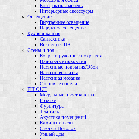
Контрактная мебель
Интерьерные аксессуары
Освещение
Внутреннее освещение
Наружное освещение
Кухня и ванная
Сантехника
Велнес и СПА
Стены и пол
Ковры и рулонные покрытия
Напольные покрытия
Настенные покрытия/Обои
Настенная плитка
Настенная мозаика
Стеновые панели
FIT-OUT
Модульные пространства
Розетки
Фурнитура
Текстиль
Акустика помещений
Камины и печи
Стены / Потолок
Умный дом