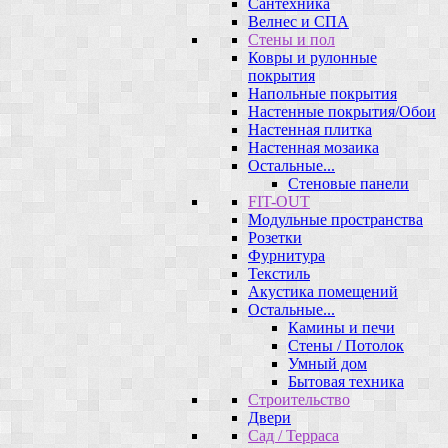
Сантехника
Велнес и СПА
Стены и пол
Ковры и рулонные
покрытия
Напольные покрытия
Настенные покрытия/Обои
Настенная плитка
Настенная мозаика
Остальные...
Стеновые панели
FIT-OUT
Модульные пространства
Розетки
Фурнитура
Текстиль
Акустика помещений
Остальные...
Камины и печи
Стены / Потолок
Умный дом
Бытовая техника
Строительство
Двери
Сад / Терраса