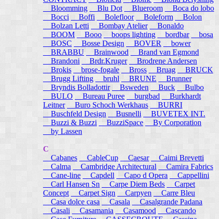
Bloomming
Blu Dot
Blueroom
Boca do lobo
Bocci
Boffi
Bolefloor
Boleform
Bolon
Bolzan Letti
Bombay Atelier
Bonaldo
BOOM
Booo
boops lighting
bordbar
bosa
BOSC
Bosse Design
BOVER
bower
BRABBU
Brainwood
Brand van Egmond
Brandoni
Brdr.Kruger
Brodrene Andersen
Brokis
brose-fogale
Bross
Bruag
BRUCK
Brugg Lifting
bruhl
BRUNE
Brunner
Bryndis Bolladottir
Bsweden
Buck
Bulbo
BULO
Bureau Puree
burgbad
Burkhardt
Leitner
Buro Schoch Werkhaus
BURRI
Buschfeld Design
Busnelli
BUVETEX INT.
Buzzi & Buzzi
BuzziSpace
By Corporation
by Lassen
C
Cabanes
CableCup
Caesar
Caimi Brevetti
Calma
Cambridge Architectural
Camira Fabrics
Cane-line
Capdell
Capo d Opera
Cappellini
Carl Hansen Sn
Carpe Diem Beds
Carpet
Concept
Carpet Sign
Carpyen
Carre Bleu
Casa dolce casa
Casala
Casalgrande Padana
Casali
Casamania
Casamood
Cascando