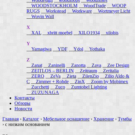
Woodesign
woodloops
Woodnotes
WOODSTOCKHOLM
WoodTrade
WOOP
RUGS
Workstead
Workware
Wortmeyer Licht
Wovin Wall
X
XAL
xbritt moebel
XILO1934
xilobis
Y
Yamagiwa
YDF
Ydol
Yothaka
Z
Zanat
Zaninelli
Zanotta
Zava
Zee Design
ZEITLOS – BERLIN
Zeitraum
Zeritalia
ZERO
ZeVa
Zieta
ZilenZio
Zilio Aldo &
C
Zimmer + Rohde
ZinX
Zoom by Mobimex
Zucchetti
Zuco
Zumtobel Lighting
ZUZUNAGA
Контакты
Обзоры
Новости
Главная
›
Каталог
›
Мебельное оснащение
›
Хранение
›
Тумбы
›
с низким основанием