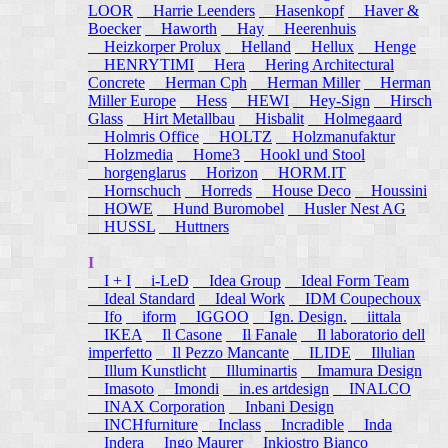
LOOR
Harrie Leenders
Hasenkopf
Haver &
Boecker
Haworth
Hay
Heerenhuis
Heizkorper Prolux
Helland
Hellux
Henge
HENRYTIMI
Hera
Hering Architectural
Concrete
Herman Cph
Herman Miller
Herman
Miller Europe
Hess
HEWI
Hey-Sign
Hirsch
Glass
Hirt Metallbau
Hisbalit
Holmegaard
Holmris Office
HOLTZ
Holzmanufaktur
Holzmedia
Home3
Hookl und Stool
horgenglarus
Horizon
HORM.IT
Hornschuch
Horreds
House Deco
Houssini
HOWE
Hund Buromobel
Husler Nest AG
HUSSL
Huttners
I
I + I
i-LeD
Idea Group
Ideal Form Team
Ideal Standard
Ideal Work
IDM Coupechoux
Ifo
iform
IGGOO
Ign. Design.
iittala
IKEA
Il Casone
Il Fanale
Il laboratorio dell
imperfetto
Il Pezzo Mancante
ILIDE
Illulian
Illum Kunstlicht
Illuminartis
Imamura Design
Imasoto
Imondi
in.es artdesign
INALCO
INAX Corporation
Inbani Design
INCHfurniture
Inclass
Incradible
Inda
Indera
Ingo Maurer
Inkiostro Bianco