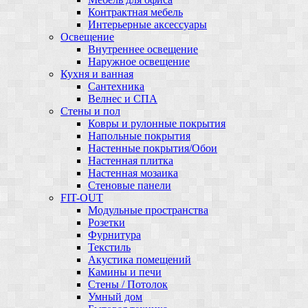
Контрактная мебель
Интерьерные аксессуары
Освещение
Внутреннее освещение
Наружное освещение
Кухня и ванная
Сантехника
Велнес и СПА
Стены и пол
Ковры и рулонные покрытия
Напольные покрытия
Настенные покрытия/Обои
Настенная плитка
Настенная мозаика
Стеновые панели
FIT-OUT
Модульные пространства
Розетки
Фурнитура
Текстиль
Акустика помещений
Камины и печи
Стены / Потолок
Умный дом