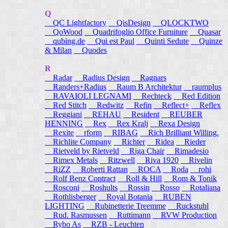
Q
QC Lightfactory
QisDesign
QLOCKTWO
QoWood
Quadrifoglio Office Furniture
Quasar
qubing.de
Qui est Paul
Quinti Sedute
Quinze
& Milan
Quodes
R
Radar
Radius Design
Ragnars
Randers+Radius
Raum B Architektur
raumplus
RAVAIOLI LEGNAMI
Rechteck
Red Edition
Red Stitch
Redwitz
Refin
Reflect+
Reflex
Reggiani
REHAU
Resident
REUBER
HENNING
Rex
Rex Kralj
Rexa Design
Rexite
rform
RIBAG
Rich Brilliant Willing.
Richlite Company
Richter
Ridea
Rieder
Rietveld by Rietveld
Riga Chair
Rimadesio
Rimex Metals
Ritzwell
Riva 1920
Rivelin
RiZZ
Roberti Rattan
ROCA
Roda
rohi
Rolf Benz Contract
Roll & Hill
Rom & Tonik
Rosconi
Roshults
Rossin
Rosso
Rotaliana
Rothlisberger
Royal Botania
RUBEN
LIGHTING
Rubinetterie Treemme
Ruckstuhl
Rud. Rasmussen
Ruttimann
RVW Production
Rybo As
RZB - Leuchten