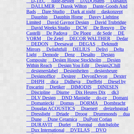
D-TEC
dade-design
DADObaths
Daisalux
DALLMER
Dansk Wilton
Dante-Goods And
Bads
Dare Studio
Dark at night
daskonzept
Dauphin
Dauphin Home
Davey Lighting
Limited
David Gaynor Design
David Trubridge
David Weeks Studio
DCW
De Breuyn
De
Castelli
De Padova
De Ploeg
de Sede
DE
VORM
De Zetel
DECOR WALTHER
Dedar
DEDON
Deesawat
DEGAS
Deknudt
Mirrors
Delightfull
DELIUS
Delivi
Delta
Light
Demode
Denz
Desalto
Design
Composite
Design House Stockholm
Design
Within Reach
Design You Edit
Design2Chill
designerslabel
Designheiten
designheure
Designoffice
Desiree
DevonDevon
Dexter
DHPH
dica
Didheya
Dieffebi
Diesel by
Foscarini
Dietiker
DIMODIS
DINESEN
Discipline
Diurne
Dix Heures Dix
dk3
DLV Design
DND Maniglie
do-ce
Domani
Domaniecki
Domus
DORMA
Dornbracht
Douglas ACOUSTICS
Draenert
dreizehngrad
Dresslight
Driade
Droog
Drummonds
dua
Dune
Dune Ceramica
DuPont Corian
DURAVIT
Durlet
Duropal
dutchglobe
Dux International
DVELAS
DVO