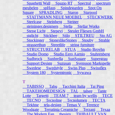
Spaghetti Wall
Spazio RT
Spectral
spectrum
meubelen
spHaus
Spindegarden
Spot On
Square
SPRADLING
Staron
Starpool
STATTMANN NEUE MOEBEL
STECKWERK
Steelcase
Steinberg
Steiner
steininger.designers
Stella
Stellar Works
Steng Licht
Stepevi
Steuler Fliesen GmbH
stglicht
Stickbee
Stilo
STILTREU
Sto AG
Stockinger
StoneslikeStones
Stouby
Strahle
strasserthun
Streetlife
string furniture
STRUCTURELAB
STUA
Studio Brovhn
Studio Domo
Studio Eero Aarnio
Stuhrenberg
Sudbrock
Sunbrella
SunSquare
Supergrau
Support Design
Suzusan
Svensson Markspelle
Swedese
Swedstyle
Swiss Plus
Swissflex
System 180
Systemtronic
Sywawa
T
TABISSO
Tabu
Tacchini Italia
Tai Ping
TAKEHOMEDESIGN
TAL
talsee
Tante
Lotte
Targetti
TEAM 7
team by wellis
TECE
TECNO
Tecnoline
Tecnolumen
TECTA
Tekhne
tela-design
Temas V
Terence
Woodgate
Terratinta Ceramiche
Terzani
Texaa
The Modern Fan
thesign
THIBAULT VAN