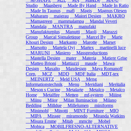
M-SHAPE
M2L
MA
Ma&De
MA-U
Studio
Maasberg
Made By Hand
Made In Ratio
Made In Taunus
mafi
Magis
Magnus Olesen
Maharam
maigrau
Maiori Design
MAKRO
Mamagreen
mammalampa
Mandal Veveri
Mandala
MANTRA
manufakt
Manufakturplus
Manutti
Maoli
Marazzi
Group
Marcal Signaletique
Marcel By
Marie
Khouri Design
Markanto
Marotte
Marset
Marsotto
Martela Oyj
Martex
martinelli luce
MARUNI
Masiero
Massproductions
Mastella Design
mater
Materia
Matiere Grise
Matteo Brioni
Mattiazzi
maude
Mawa
Design
Maxalto
Maxdesign
Maya Romanoff
Corp.
MCZ
MDD
MDF Italia
MDT-tex
MEINERTZ
Meld USA
Meng
Informationstechnik
Menu
Meridiani
Meritalia
Meson s Cucine
Metalarte
Metalco
Metalco
Home
Metalfire
Metten
mf-system
Miiing
Miinu
Miior
Milan Iluminacion
Milano
Bedding
Milldue
Millelumen
miniforms
Minimobl
Minotti
MINT Furniture
MIO
MIPA
Mirage
miramondo
Miranda Watkins
Misura Emme
Mitab
mmcite
Mobel
Mobica
MOBILFRESNO-ALTERNATIVE