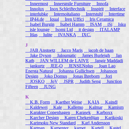
Innermost
Innersmile Furniture
Innofa
Innolux
Inox Schleiftechnik
Inspirit
Interface
interlubke
Internoitaliano
Interstuhl
Intertime
IP44.de
Iqual
Iren Uffici
Iris Ceramica
Isabel Burgin
Isabel Hamm
ISAM
iSi
Isku
isle lounge
Isomi Ltd
it design
ITALAMP
Itlas
Iulite
IVANKA
IXC.
J
JAB Anstoetz
Jacco Maris
jacob de baan
Jake Dyson
Jaloumatic
James Burleigh
Jan
Kath
JAN WILLEM de LAIVE
Jangir Maddadi
jankurtz
JEE-O
JENSENplus
Joan Lao
Energa Natural
Johanna Gullichsen
Johanson
Design
Joko Domus
Jonas Ihreborn
Jori
JOSKO
JoV
JSPR
Judith Seng
Junction
Fifteen
JUNG
K
K.B. Form
Kaether Weise
KAIA
Kaindl
Kaldewei
Kale
Kallemo
Kalmar
Kamism
Karakter Copenhagen
Karasek
Karboxx
Karcher Design
Karen Chekerdjian
Karikoski
Karimoku New Standard
Karl Andersson
Karman
Karpenter
karpet
Kartell
Kastel