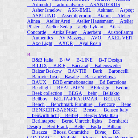
Artmodul
arturo alvarez
ASANDERUS
Asher Israelow
ASK-EMIL
Askman
Aspeqt
ASPLUND
Assemblyroom
Atanor
Atelier
Alinea
Atelier Areti
Atelier Haussmann
Atelier
Pfister
Atelier Sedap
atelje Lyktan
Atlas
Concorde
Attika Feuer
Auerberg
Austroflamm
Authentics
AV Mazzega
AVO
AXEL VEIT
Axo Light
AXOR
Ayal Rosin
B
B&B Italia
B+W
B-LINE
B-T Design
B.LUX
B.R.F
Baccarat
Baltensweiler
Balzar Beskow
BANTIE
Bark
Baroncelli
BarovierToso
Basalte
BassamFellows
BAUX
BBB emmebonacina
Bd Barcelona
Beadlight
BEAU-BIEN
BEdesign
Bedont
Beek collection
BEGA
behr
Belfakto
Bellboy
BELTA-FRAJUMAR
BELUX
Bench
Benchmark Furniture
Bencore
Bene
BENKERT-BAENKE
Bensen
Bensen Italy
benwirth licht
Berbel
Berger Metallbau
Berlintapete
Bernd Unrecht lights
Bernhardt
Design
Bert Frank
Bette
Bigla
Billiani
Bisazza
Bitossi Ceramiche
Bivaq
BK
CONTRACT
Blofield
Blome
Blond Belysning