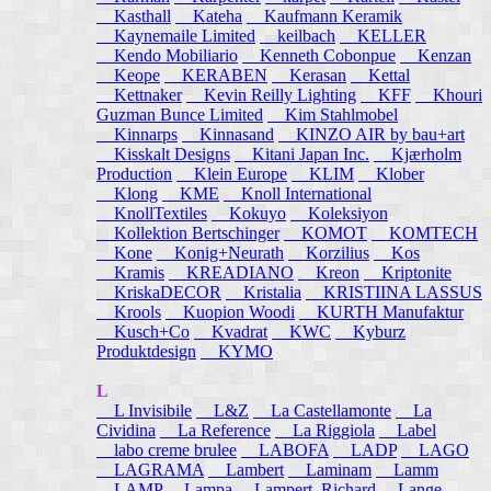
Kasthall
Kateha
Kaufmann Keramik
Kaynemaile Limited
keilbach
KELLER
Kendo Mobiliario
Kenneth Cobonpue
Kenzan
Keope
KERABEN
Kerasan
Kettal
Kettnaker
Kevin Reilly Lighting
KFF
Khouri
Guzman Bunce Limited
Kim Stahlmobel
Kinnarps
Kinnasand
KINZO AIR by bau+art
Kisskalt Designs
Kitani Japan Inc.
Kjærholm
Production
Klein Europe
KLIM
Klober
Klong
KME
Knoll International
KnollTextiles
Kokuyo
Koleksiyon
Kollektion Bertschinger
KOMOT
KOMTECH
Kone
Konig+Neurath
Korzilius
Kos
Kramis
KREADIANO
Kreon
Kriptonite
KriskaDECOR
Kristalia
KRISTIINA LASSUS
Krools
Kuopion Woodi
KURTH Manufaktur
Kusch+Co
Kvadrat
KWC
Kyburz
Produktdesign
KYMO
L
L Invisibile
L&Z
La Castellamonte
La
Cividina
La Reference
La Riggiola
Label
labo creme brulee
LABOFA
LADP
LAGO
LAGRAMA
Lambert
Laminam
Lamm
LAMP
Lampa
Lampert, Richard
Lange