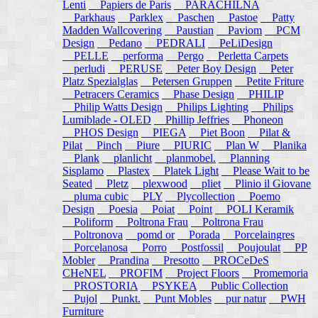
Lenti
Papiers de Paris
PARACHILNA
Parkhaus
Parklex
Paschen
Pastoe
Patty
Madden Wallcovering
Paustian
Paviom
PCM
Design
Pedano
PEDRALI
PeLiDesign
PELLE
performa
Pergo
Perletta Carpets
perludi
PERUSE
Peter Boy Design
Peter
Platz Spezialglas
Petersen Gruppen
Petite Friture
Petracers Ceramics
Phase Design
PHILIP
Philip Watts Design
Philips Lighting
Philips
Lumiblade - OLED
Phillip Jeffries
Phoneon
PHOS Design
PIEGA
Piet Boon
Pilat &
Pilat
Pinch
Piure
PIURIC
Plan W
Planika
Plank
planlicht
planmobel.
Planning
Sisplamo
Plastex
Platek Light
Please Wait to be
Seated
Pletz
plexwood
pliet
Plinio il Giovane
pluma cubic
PLY
Plycollection
Poemo
Design
Poesia
Poiat
Point
POLI Keramik
Poliform
Poltrona Frau
Poltrona Frau
Poltronova
pomd or
Porada
Porcelaingres
Porcelanosa
Porro
Postfossil
Poujoulat
PP
Mobler
Prandina
Presotto
PROCeDeS
CHeNEL
PROFIM
Project Floors
Promemoria
PROSTORIA
PSYKEA
Public Collection
Pujol
Punkt.
Punt Mobles
pur natur
PWH
Furniture