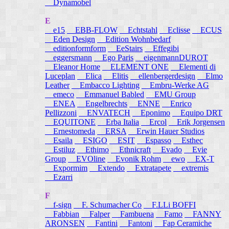
Dynamobel
E
e15
EBB-FLOW
Echtstahl
Eclisse
ECUS
Eden Design
Edition Wohnbedarf
editionformform
EeStairs
Effegibi
eggersmann
Ego Paris
eigenmannDUROT
Eleanor Home
ELEMENT ONE
Elementi di
Luceplan
Elica
Elitis
ellenbergerdesign
Elmo
Leather
Embacco Lighting
Embru-Werke AG
emeco
Emmanuel Babled
EMU Group
ENEA
Engelbrechts
ENNE
Enrico
Pellizzoni
ENVATECH
Eponimo
Equipo DRT
EQUITONE
Erba Italia
Ercol
Erik Jorgensen
Ernestomeda
ERSA
Erwin Hauer Studios
Esaila
ESIGO
ESIT
Espasso
Esthec
Estiluz
Ethimo
Ethnicraft
Evado
Evie
Group
EVOline
Evonik Rohm
ewo
EX-T
Expormim
Extendo
Extratapete
extremis
Ezarri
F
f-sign
F. Schumacher Co
F.LLi BOFFI
Fabbian
Falper
Fambuena
Famo
FANNY
ARONSEN
Fantini
Fantoni
Fap Ceramiche