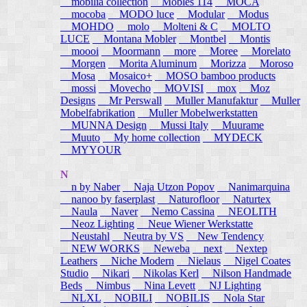
mobilia collection
Mobles 114
MOCA
mocoba
MODO luce
Modular
Modus
MOHDO
molo
Molteni & C
MOLTO
LUCE
Montana Mobler
Montbel
Montis
moooi
Moormann
more
Moree
Morelato
Morgen
Morita Aluminum
Morizza
Moroso
Mosa
Mosaico+
MOSO bamboo products
mossi
Movecho
MOVISI
mox
Moz
Designs
Mr Perswall
Muller Manufaktur
Muller
Mobelfabrikation
Muller Mobelwerkstatten
MUNNA Design
Mussi Italy
Muurame
Muuto
My home collection
MYDECK
MYYOUR
N
n by Naber
Naja Utzon Popov
Nanimarquina
nanoo by faserplast
Naturofloor
Naturtex
Naula
Naver
Nemo Cassina
NEOLITH
Neoz Lighting
Neue Wiener Werkstatte
Neustahl
Neutra by VS
New Tendency
NEW WORKS
Neweba
next
Nextep
Leathers
Niche Modern
Nielaus
Nigel Coates
Studio
Nikari
Nikolas Kerl
Nilson Handmade
Beds
Nimbus
Nina Levett
NJ Lighting
NLXL
NOBILI
NOBILIS
Nola Star