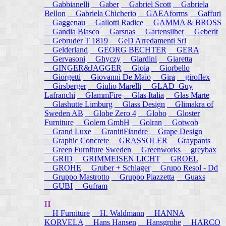
Gabbianelli
Gaber
Gabriel Scott
Gabriela
Bellon
Gabriela Chicherio
GAEAforms
Gaffuri
Gaggenau
Gallotti Radice
GAMMA & BROSS
Gandia Blasco
Garsnas
Gartensilber
Geberit
Gebruder T 1819
GeD Arredamenti Srl
Gelderland
GEORG BECHTER
GERA
Gervasoni
Ghyczy
Giardini
Giaretta
GINGER&JAGGER
Gioia
Giorbello
Giorgetti
Giovanni De Maio
Gira
giroflex
Girsberger
Giulio Marelli
GLAD_Guy
Lafranchi
GlammFire
Glas Italia
Glas Marte
Glashutte Limburg
Glass Design
Glimakra of
Sweden AB
Globe Zero 4
Globo
Gloster
Furniture
Golem GmbH
Golran
Gotwob
Grand Luxe
GranitiFiandre
Grape Design
Graphic Concrete
GRASSOLER
Graypants
Green Furniture Sweden
Greenworks
greybax
GRID
GRIMMEISEN LICHT
GROEL
GROHE
Gruber + Schlager
Grupo Resol - Dd
Gruppo Mastrotto
Gruppo Piazzetta
Guaxs
GUBI
Gufram
H
H Furniture
H. Waldmann
HANNA
KORVELA
Hans Hansen
Hansgrohe
HARCO