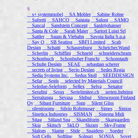
S
s+ systemmobel
SA Mobler
Sabine Rohse
Safretti
SAHCO
Saigata
Saloni
SAMO
Sancal
Sandstein Concept
Sanktjohanser
Santa & Cole
Sarah Maier
Sartori Luigi Srl
Sattler
Saum & Viebahn
Savoia Italia S.p.a
Say O
SB Seating
SBFI Limited
Scab
Design
Schatti
Schauenburg
Scheicher.Wand
Scherlin
Schiffini
Schneid
schneiderschram
Schonbuch
Schonhuber Franchi
Schonstaub
Schulte Design
SEAE
sebastian scherer
secrets of living
Secto Design
Sedes Regia
Sedia Systems Inc.
Sedus Stoll
SEEDDESIGN
Sefar
Segis
selected by Materials Council
Seledue-Seleform
Sellex
Selva
Senator
Serafini
Serax
Serielimitee.ch
serien.lighting
Serralunga
Sevasa
Shibui
Showroom Finland
Oy
Sibast Furniture
Sign
Silent Gliss
silentrooms
Silvio Rohrmoser
Simes
Simon
Sinetica Industries
SISMAN
Sistema Midi
Sitag
Sitland Spa
Skandiform
Skargaarden
Skia
Skitsch
SkLO
Skram
Sky-Frame
Slalom
Slamp
Slide
Snaidero
Soeder
Soft Cells
Softline
Solpuri
SONIA
Sovet