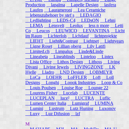
Production
lapalma
Lapelle Design
lasfera
Laufen
Laurameroni
Lea Ceramiche
lebenszubehoer by stef s
LEDAGIO
Ledlighting
LEDS-C4
LEDsON
Lehni
LEMA
Lensvelt
Leolux
less n more
Letti
Co
Leucos
LEUWICO
LEVANTINA
Licht
im Raum
Lichterloh
Lichtlauf
lichtprojekte
LIEHT
Light&Contrast
Lightnet
Lightyears
Ligne Roset
Lillian oberg
Lily Latifi
Limited.ch
Limpalux
Linde&Linde
Lineabeta
Lineablinds
Linteloo
Lintex
Lista Office
Lithos Design
Lithoss
Living
Divani
Living Jewels
LIVINGZONE
LK
Hjelle
Lladro
LND Design
LOBMEYR
LoCa
LOEHR
LoFFLER
Loft
Loll
Designs
Longhi
Loook Industries
Loop & Co
Louis Poulsen
Louise Roe
Lounge 22
Lourens Fisher
Lucelab
LUCENTE
LUCEPLAN
luce²
LUCTRA
Luflic
Lumen Center Italia
Lumigraf
LUMINA
Lumini
Lustrum
Lutz Huning
Luxonov
Luxy
Luz Difusion
lzf
M