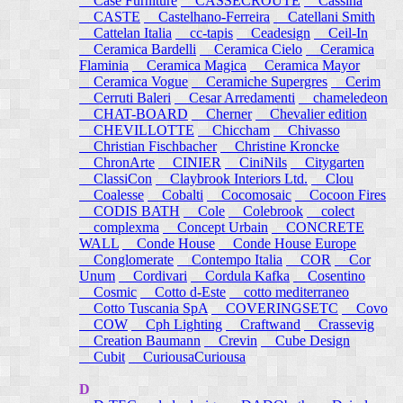
Case Furniture
CASSECROUTE
Cassina
CASTE
Castelhano-Ferreira
Catellani Smith
Cattelan Italia
cc-tapis
Ceadesign
Ceil-In
Ceramica Bardelli
Ceramica Cielo
Ceramica
Flaminia
Ceramica Magica
Ceramica Mayor
Ceramica Vogue
Ceramiche Supergres
Cerim
Cerruti Baleri
Cesar Arredamenti
chameledeon
CHAT-BOARD
Cherner
Chevalier edition
CHEVILLOTTE
Chiccham
Chivasso
Christian Fischbacher
Christine Kroncke
ChronArte
CINIER
CiniNils
Citygarten
ClassiCon
Claybrook Interiors Ltd.
Clou
Coalesse
Cobalti
Cocomosaic
Cocoon Fires
CODIS BATH
Cole
Colebrook
colect
complexma
Concept Urbain
CONCRETE
WALL
Conde House
Conde House Europe
Conglomerate
Contempo Italia
COR
Cor
Unum
Cordivari
Cordula Kafka
Cosentino
Cosmic
Cotto d-Este
cotto mediterraneo
Cotto Tuscania SpA
COVERINGSETC
Covo
COW
Cph Lighting
Craftwand
Crassevig
Creation Baumann
Crevin
Cube Design
Cubit
CuriousaCuriousa
D