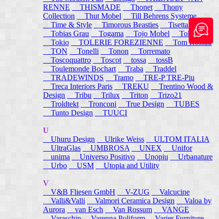
RENNE
THISMADE
Thonet
Thony
Collection
Thut Mobel
Till Behrens Systeme
Time & Style
Timorous Beasties
Tisettanta
Tobias Grau
Togama
Tojo Mobel
Token
Tokio
TOLERIE FOREZIENNE
Tom Rossau
TON
Tonelli
Tonon
Torremato
Toscoquattro
Toscot
tossa
tossB
Toulemonde Bochart
Traba
Traddel
TRADEWINDS
Tramo
TRE-P TRE-Piu
Treca Interiors Paris
TREKU
Trentino Wood &
Design
Tribu
Trilux
Triton
Trizo21
Troldtekt
Tronconi
True Design
TUBES
Tunto Design
TUUCI
U
Uhuru Design
Ulrike Weiss
ULTOM ITALIA
UltraGlas
UMBROSA
UNEX
Unifor
unima
Universo Positivo
Unopiu
Urbanature
Urbo
USM
Utopia and Utility
V
V&B Fliesen GmbH
V-ZUG
Valcucine
Valli&Valli
Valmori Ceramica Design
Valoa by
Aurora
van Esch
Van Rossum
VANGE
Varaschin
Varenna Poliform
Varier Furniture