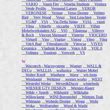
VARIO
Vauni Fire
Venetia Studium
Ventura
Verde Profilo
Vermund Larsen
VEROB
VERONESE
Verpan
Verso Design
Vertigo
Bird
Very Wood
Vesoi
Vest Leuchten
Vestre
VG&P
VIA
Via Della Spiga
VIAL
viasit
Vibia
Vibieffe
viccarbe
VIEFE
Vifian
Mobelwerkstatten AG
Vij5
Vilagrasa
Villeroy
& Boch
Vincent Sheppard
Vinterio
VIOCERO
Virtuell
Viso
Visplay
Vistosi
Viteo
Vitra
VitrA Bad
Vitrealspecchi
Vitrocsa
VIVES
Ceramica
Vladimir Kagan
Voice AB
VOLA
Volimea
Vondom
Vorwerk
VS
W
Wacotech - Wacosystems
Wagner
WALL &
DECo
WALLIA
wallunica
Walser Mobel
Walter Knoll
Wastberg
Wave
wb form
Weishaupl
Weitzner
werner works
WEST
Westeifel Werke
Wever&Ducre
whitebeds
WIENER GTV DESIGN
Wiesner-Hager
Wilde + Spieth
Wildspirit
Wilkhahn
Willowlamp
WINI Buromobel
Wintons Teak
Wittmann
Wobedo Design
Wogg
Wohr
Woka
Wolfsgruber
Wood & Washi