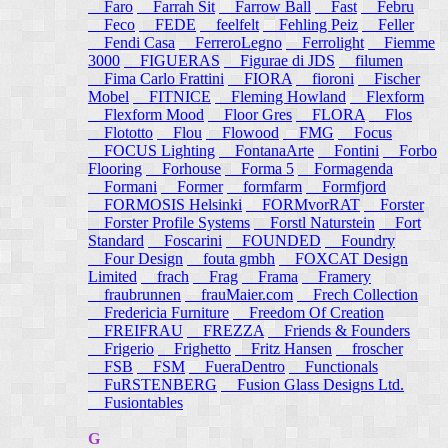
Faro
Farrah Sit
Farrow Ball
Fast
Febru
Feco
FEDE
feelfelt
Fehling Peiz
Feller
Fendi Casa
FerreroLegno
Ferrolight
Fiemme
3000
FIGUERAS
Figurae di JDS
filumen
Fima Carlo Frattini
FIORA
fioroni
Fischer
Mobel
FITNICE
Fleming Howland
Flexform
Flexform Mood
Floor Gres
FLORA
Flos
Flototto
Flou
Flowood
FMG
Focus
FOCUS Lighting
FontanaArte
Fontini
Forbo
Flooring
Forhouse
Forma 5
Formagenda
Formani
Former
formfarm
Formfjord
FORMOSIS Helsinki
FORMvorRAT
Forster
Forster Profile Systems
Forstl Naturstein
Fort
Standard
Foscarini
FOUNDED
Foundry
Four Design
fouta gmbh
FOXCAT Design
Limited
frach
Frag
Frama
Framery
fraubrunnen
frauMaier.com
Frech Collection
Fredericia Furniture
Freedom Of Creation
FREIFRAU
FREZZA
Friends & Founders
Frigerio
Frighetto
Fritz Hansen
froscher
FSB
FSM
FueraDentro
Functionals
FuRSTENBERG
Fusion Glass Designs Ltd.
Fusiontables
G