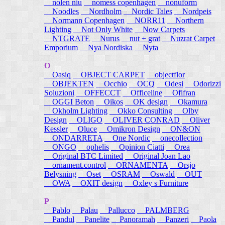
nolen niu
nomess copenhagen
nonuform
Noodles
Nordholm
Nordic Tales
Nordpeis
Normann Copenhagen
NORR11
Northern
Lighting
Not Only White
Now Carpets
NTGRATE
Nurus
nut + grat
Nuzrat Carpet
Emporium
Nya Nordiska
Nyta
O
Oasiq
OBJECT CARPET
objectflor
OBJEKTEN
Occhio
OCQ
Odesi
Odorizzi
Soluzioni
OFFECCT
Officeline
Ofifran
OGGI Beton
Oikos
OK design
Okamura
Okholm Lighting
Okko Consulting
Olby
Design
OLIGO
OLIVER CONRAD
Oliver
Kessler
Oluce
Omikron Design
ON&ON
ONDARRETA
One Nordic
onecollection
ONGO
ophelis
Opinion Ciatti
Orea
Original BTC Limited
Original Joan Lao
ornament.control
ORNAMENTA
Orsjo
Belysning
Oset
OSRAM
Oswald
OUT
OWA
OXIT design
Oxley s Furniture
P
Pablo
Palau
Pallucco
PALMBERG
Pandul
Panelite
Panoramah
Panzeri
Paola