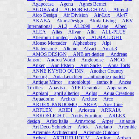
Agapecasa
Agena
Agnes Bernet
AGORAphil
AGROB BUCHTAL
Ahrend
Aico Design
Air Division
Air-Lux
Ak47
AKABA
Akari-Design
Akula Living
AKV
International
AL2
AL2698
Alape
Albed
ALEA
Alias
Alivar
Alki
ALL-PLUS
Allermuir Limited
Alloy
ALMA LIGHT
Alonso Mercader
Alphenberg
Alpi
Altatensione
Alteme
Alvari
Amat-3
AMOS DESIGN
ANB art-design
Andreas
Janson
Andreu World
Anglepoise
ANGO
Anker
Ann Idstein
Ann Sacks
Anna Torfs
ANNE KYYRO QUINN
Another Country
Ansorg
Anta Leuchten
anthologie quartett
Antique Mirror
antoniolupi
antrax it
Anzea
Textiles
Apavisa
APE Ceramica
Apparatus
Appiani
april allterior
Aqlus
Aqua Creations
Aquadomo
Archxx
Arcluce
Arco
ARDEX-PANDOMO
AREA
Ares Line
ARFLEX
ARIDI
Ariostea
ARKAIA
ARKOSLIGHT
Arktis Furniture
ARLEX
design
Arlex Italia
Armstrong
Arper
art aqua
Art Deco Schneider
Artek
Artelano
Artemide
Artemide Architectural
Artemide Outdoor
Arthesi
ARTHUR HOLM
Artifort
Artisan