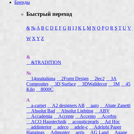
Бренды
Быстрый переход
&
№
A
B
C
D
E
F
G
H
I
J
K
L
M
N
O
P
Q
R
S
T
U
V
W
X
Y
Z
&
&TRADITION
№
14oraitaliana
2Form Design
2tec2
3A
Composites
3D Surface
3DWalldecor
3M
45
Kilo
8000C
A
a-carpet
A2 designers AB
aaro
Abate Zanetti
Absolut Bad
Absolut Lighting
ABV
Accademia
Accente
Accento
Acerbis
ACO Haustechnik
acousticpearls
Ad Hoc
addinterior
adeco
adele-c
Adelphi Paper
Hangings
Admonter
aeris
AG Land
Agape