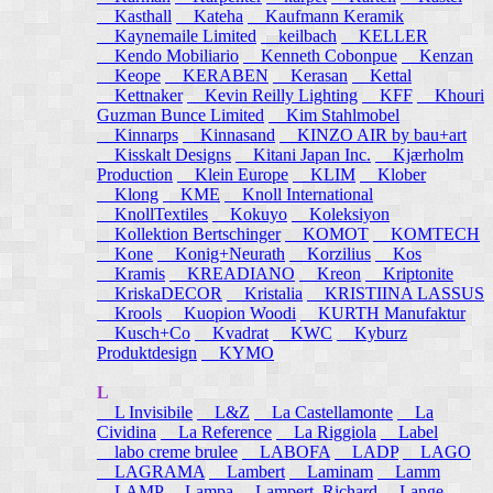
Kasthall
Kateha
Kaufmann Keramik
Kaynemaile Limited
keilbach
KELLER
Kendo Mobiliario
Kenneth Cobonpue
Kenzan
Keope
KERABEN
Kerasan
Kettal
Kettnaker
Kevin Reilly Lighting
KFF
Khouri
Guzman Bunce Limited
Kim Stahlmobel
Kinnarps
Kinnasand
KINZO AIR by bau+art
Kisskalt Designs
Kitani Japan Inc.
Kjærholm
Production
Klein Europe
KLIM
Klober
Klong
KME
Knoll International
KnollTextiles
Kokuyo
Koleksiyon
Kollektion Bertschinger
KOMOT
KOMTECH
Kone
Konig+Neurath
Korzilius
Kos
Kramis
KREADIANO
Kreon
Kriptonite
KriskaDECOR
Kristalia
KRISTIINA LASSUS
Krools
Kuopion Woodi
KURTH Manufaktur
Kusch+Co
Kvadrat
KWC
Kyburz
Produktdesign
KYMO
L
L Invisibile
L&Z
La Castellamonte
La
Cividina
La Reference
La Riggiola
Label
labo creme brulee
LABOFA
LADP
LAGO
LAGRAMA
Lambert
Laminam
Lamm
LAMP
Lampa
Lampert, Richard
Lange