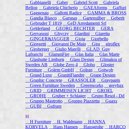
Gabbianelli
Gaber
Gabriel Scott
Gabriela
Bellon
Gabriela Chicherio
GAEAforms
Gaffuri
Gaggenau
Gallotti Radice
GAMMA & BROSS
Gandia Blasco
Garsnas
Gartensilber
Geberit
Gebruder T 1819
GeD Arredamenti Srl
Gelderland
GEORG BECHTER
GERA
Gervasoni
Ghyczy
Giardini
Giaretta
GINGER&JAGGER
Gioia
Giorbello
Giorgetti
Giovanni De Maio
Gira
giroflex
Girsberger
Giulio Marelli
GLAD_Guy
Lafranchi
GlammFire
Glas Italia
Glas Marte
Glashutte Limburg
Glass Design
Glimakra of
Sweden AB
Globe Zero 4
Globo
Gloster
Furniture
Golem GmbH
Golran
Gotwob
Grand Luxe
GranitiFiandre
Grape Design
Graphic Concrete
GRASSOLER
Graypants
Green Furniture Sweden
Greenworks
greybax
GRID
GRIMMEISEN LICHT
GROEL
GROHE
Gruber + Schlager
Grupo Resol - Dd
Gruppo Mastrotto
Gruppo Piazzetta
Guaxs
GUBI
Gufram
H
H Furniture
H. Waldmann
HANNA
KORVELA
Hans Hansen
Hansgrohe
HARCO