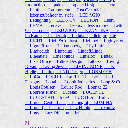
Production
lapalma
Lapelle Design
lasfera
Laufen
Laurameroni
Lea Ceramiche
lebenszubehoer by stef s
LEDAGIO
Ledlighting
LEDS-C4
LEDsON
Lehni
LEMA
Lensvelt
Leolux
less n more
Letti
Co
Leucos
LEUWICO
LEVANTINA
Licht
im Raum
Lichterloh
Lichtlauf
lichtprojekte
LIEHT
Light&Contrast
Lightnet
Lightyears
Ligne Roset
Lillian oberg
Lily Latifi
Limited.ch
Limpalux
Linde&Linde
Lineabeta
Lineablinds
Linteloo
Lintex
Lista Office
Lithos Design
Lithoss
Living
Divani
Living Jewels
LIVINGZONE
LK
Hjelle
Lladro
LND Design
LOBMEYR
LoCa
LOEHR
LoFFLER
Loft
Loll
Designs
Longhi
Loook Industries
Loop & Co
Louis Poulsen
Louise Roe
Lounge 22
Lourens Fisher
Lucelab
LUCENTE
LUCEPLAN
luce²
LUCTRA
Luflic
Lumen Center Italia
Lumigraf
LUMINA
Lumini
Lustrum
Lutz Huning
Luxonov
Luxy
Luz Difusion
lzf
M