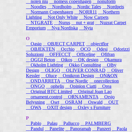
nolen niu
nomess copenhagen
nonuform
Noodles
Nordholm
Nordic Tales
Nordpeis
Normann Copenhagen
NORR11
Northern
Lighting
Not Only White
Now Carpets
NTGRATE
Nurus
nut + grat
Nuzrat Carpet
Emporium
Nya Nordiska
Nyta
O
Oasiq
OBJECT CARPET
objectflor
OBJEKTEN
Occhio
OCQ
Odesi
Odorizzi
Soluzioni
OFFECCT
Officeline
Ofifran
OGGI Beton
Oikos
OK design
Okamura
Okholm Lighting
Okko Consulting
Olby
Design
OLIGO
OLIVER CONRAD
Oliver
Kessler
Oluce
Omikron Design
ON&ON
ONDARRETA
One Nordic
onecollection
ONGO
ophelis
Opinion Ciatti
Orea
Original BTC Limited
Original Joan Lao
ornament.control
ORNAMENTA
Orsjo
Belysning
Oset
OSRAM
Oswald
OUT
OWA
OXIT design
Oxley s Furniture
P
Pablo
Palau
Pallucco
PALMBERG
Pandul
Panelite
Panoramah
Panzeri
Paola