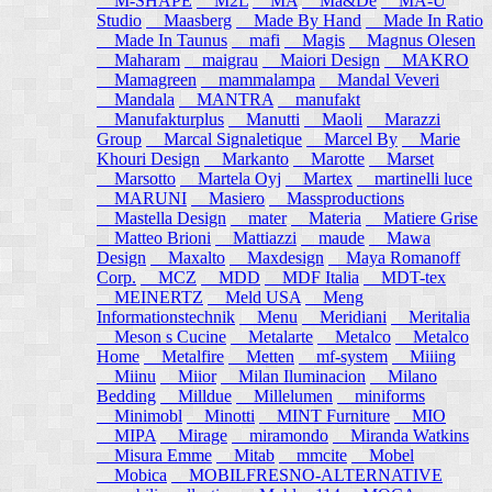
M-SHAPE
M2L
MA
Ma&De
MA-U
Studio
Maasberg
Made By Hand
Made In Ratio
Made In Taunus
mafi
Magis
Magnus Olesen
Maharam
maigrau
Maiori Design
MAKRO
Mamagreen
mammalampa
Mandal Veveri
Mandala
MANTRA
manufakt
Manufakturplus
Manutti
Maoli
Marazzi
Group
Marcal Signaletique
Marcel By
Marie
Khouri Design
Markanto
Marotte
Marset
Marsotto
Martela Oyj
Martex
martinelli luce
MARUNI
Masiero
Massproductions
Mastella Design
mater
Materia
Matiere Grise
Matteo Brioni
Mattiazzi
maude
Mawa
Design
Maxalto
Maxdesign
Maya Romanoff
Corp.
MCZ
MDD
MDF Italia
MDT-tex
MEINERTZ
Meld USA
Meng
Informationstechnik
Menu
Meridiani
Meritalia
Meson s Cucine
Metalarte
Metalco
Metalco
Home
Metalfire
Metten
mf-system
Miiing
Miinu
Miior
Milan Iluminacion
Milano
Bedding
Milldue
Millelumen
miniforms
Minimobl
Minotti
MINT Furniture
MIO
MIPA
Mirage
miramondo
Miranda Watkins
Misura Emme
Mitab
mmcite
Mobel
Mobica
MOBILFRESNO-ALTERNATIVE