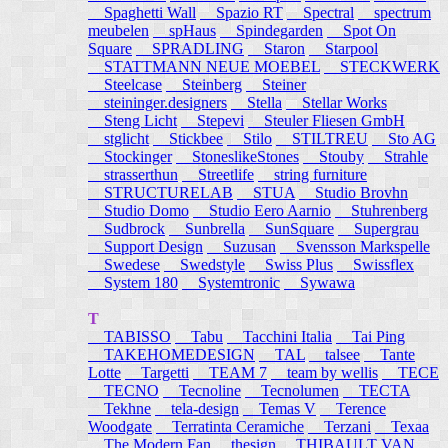
Spaghetti Wall
Spazio RT
Spectral
spectrum
meubelen
spHaus
Spindegarden
Spot On
Square
SPRADLING
Staron
Starpool
STATTMANN NEUE MOEBEL
STECKWERK
Steelcase
Steinberg
Steiner
steininger.designers
Stella
Stellar Works
Steng Licht
Stepevi
Steuler Fliesen GmbH
stglicht
Stickbee
Stilo
STILTREU
Sto AG
Stockinger
StoneslikeStones
Stouby
Strahle
strasserthun
Streetlife
string furniture
STRUCTURELAB
STUA
Studio Brovhn
Studio Domo
Studio Eero Aarnio
Stuhrenberg
Sudbrock
Sunbrella
SunSquare
Supergrau
Support Design
Suzusan
Svensson Markspelle
Swedese
Swedstyle
Swiss Plus
Swissflex
System 180
Systemtronic
Sywawa
T
TABISSO
Tabu
Tacchini Italia
Tai Ping
TAKEHOMEDESIGN
TAL
talsee
Tante
Lotte
Targetti
TEAM 7
team by wellis
TECE
TECNO
Tecnoline
Tecnolumen
TECTA
Tekhne
tela-design
Temas V
Terence
Woodgate
Terratinta Ceramiche
Terzani
Texaa
The Modern Fan
thesign
THIBAULT VAN