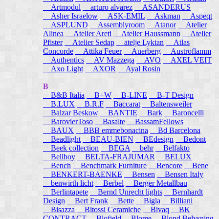
Artmodul
arturo alvarez
ASANDERUS
Asher Israelow
ASK-EMIL
Askman
Aspeqt
ASPLUND
Assemblyroom
Atanor
Atelier
Alinea
Atelier Areti
Atelier Haussmann
Atelier
Pfister
Atelier Sedap
atelje Lyktan
Atlas
Concorde
Attika Feuer
Auerberg
Austroflamm
Authentics
AV Mazzega
AVO
AXEL VEIT
Axo Light
AXOR
Ayal Rosin
B
B&B Italia
B+W
B-LINE
B-T Design
B.LUX
B.R.F
Baccarat
Baltensweiler
Balzar Beskow
BANTIE
Bark
Baroncelli
BarovierToso
Basalte
BassamFellows
BAUX
BBB emmebonacina
Bd Barcelona
Beadlight
BEAU-BIEN
BEdesign
Bedont
Beek collection
BEGA
behr
Belfakto
Bellboy
BELTA-FRAJUMAR
BELUX
Bench
Benchmark Furniture
Bencore
Bene
BENKERT-BAENKE
Bensen
Bensen Italy
benwirth licht
Berbel
Berger Metallbau
Berlintapete
Bernd Unrecht lights
Bernhardt
Design
Bert Frank
Bette
Bigla
Billiani
Bisazza
Bitossi Ceramiche
Bivaq
BK
CONTRACT
Blofield
Blome
Blond Belysning