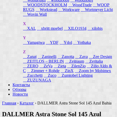
Woodesign
woodloops
Woodnotes
WOODSTOCKHOLM
WoodTrade
WOOP
RUGS
Workstead
Workware
Wortmeyer Licht
Wovin Wall
X
XAL
xbritt moebel
XILO1934
xilobis
Y
Yamagiwa
YDF
Ydol
Yothaka
Z
Zanat
Zaninelli
Zanotta
Zava
Zee Design
ZEITLOS – BERLIN
Zeitraum
Zeritalia
ZERO
ZeVa
Zieta
ZilenZio
Zilio Aldo &
C
Zimmer + Rohde
ZinX
Zoom by Mobimex
Zucchetti
Zuco
Zumtobel Lighting
ZUZUNAGA
Контакты
Обзоры
Новости
Главная
›
Каталог
›
DALLMER Astra Stone Sol 145 Azul Bahia
DALLMER Astra Stone Sol 145 Azul