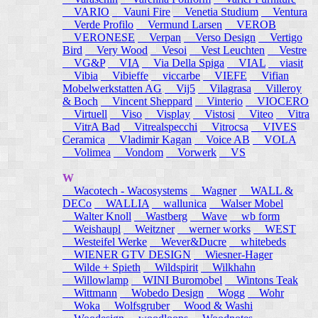
VARIO
Vauni Fire
Venetia Studium
Ventura
Verde Profilo
Vermund Larsen
VEROB
VERONESE
Verpan
Verso Design
Vertigo
Bird
Very Wood
Vesoi
Vest Leuchten
Vestre
VG&P
VIA
Via Della Spiga
VIAL
viasit
Vibia
Vibieffe
viccarbe
VIEFE
Vifian
Mobelwerkstatten AG
Vij5
Vilagrasa
Villeroy
& Boch
Vincent Sheppard
Vinterio
VIOCERO
Virtuell
Viso
Visplay
Vistosi
Viteo
Vitra
VitrA Bad
Vitrealspecchi
Vitrocsa
VIVES
Ceramica
Vladimir Kagan
Voice AB
VOLA
Volimea
Vondom
Vorwerk
VS
W
Wacotech - Wacosystems
Wagner
WALL &
DECo
WALLIA
wallunica
Walser Mobel
Walter Knoll
Wastberg
Wave
wb form
Weishaupl
Weitzner
werner works
WEST
Westeifel Werke
Wever&Ducre
whitebeds
WIENER GTV DESIGN
Wiesner-Hager
Wilde + Spieth
Wildspirit
Wilkhahn
Willowlamp
WINI Buromobel
Wintons Teak
Wittmann
Wobedo Design
Wogg
Wohr
Woka
Wolfsgruber
Wood & Washi