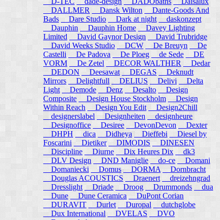
D-TEC
dade-design
DADObaths
Daisalux
DALLMER
Dansk Wilton
Dante-Goods And
Bads
Dare Studio
Dark at night
daskonzept
Dauphin
Dauphin Home
Davey Lighting
Limited
David Gaynor Design
David Trubridge
David Weeks Studio
DCW
De Breuyn
De
Castelli
De Padova
De Ploeg
de Sede
DE
VORM
De Zetel
DECOR WALTHER
Dedar
DEDON
Deesawat
DEGAS
Deknudt
Mirrors
Delightfull
DELIUS
Delivi
Delta
Light
Demode
Denz
Desalto
Design
Composite
Design House Stockholm
Design
Within Reach
Design You Edit
Design2Chill
designerslabel
Designheiten
designheure
Designoffice
Desiree
DevonDevon
Dexter
DHPH
dica
Didheya
Dieffebi
Diesel by
Foscarini
Dietiker
DIMODIS
DINESEN
Discipline
Diurne
Dix Heures Dix
dk3
DLV Design
DND Maniglie
do-ce
Domani
Domaniecki
Domus
DORMA
Dornbracht
Douglas ACOUSTICS
Draenert
dreizehngrad
Dresslight
Driade
Droog
Drummonds
dua
Dune
Dune Ceramica
DuPont Corian
DURAVIT
Durlet
Duropal
dutchglobe
Dux International
DVELAS
DVO