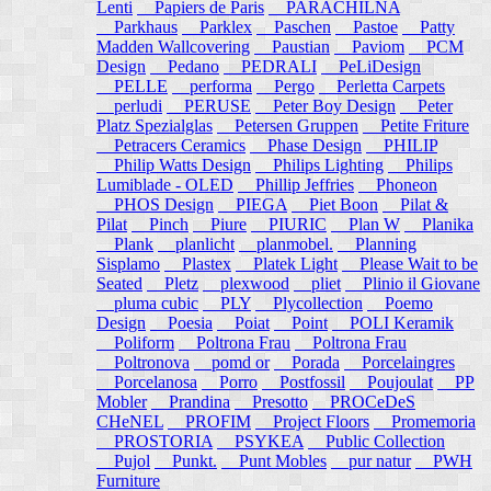
Lenti
Papiers de Paris
PARACHILNA
Parkhaus
Parklex
Paschen
Pastoe
Patty
Madden Wallcovering
Paustian
Paviom
PCM
Design
Pedano
PEDRALI
PeLiDesign
PELLE
performa
Pergo
Perletta Carpets
perludi
PERUSE
Peter Boy Design
Peter
Platz Spezialglas
Petersen Gruppen
Petite Friture
Petracers Ceramics
Phase Design
PHILIP
Philip Watts Design
Philips Lighting
Philips
Lumiblade - OLED
Phillip Jeffries
Phoneon
PHOS Design
PIEGA
Piet Boon
Pilat &
Pilat
Pinch
Piure
PIURIC
Plan W
Planika
Plank
planlicht
planmobel.
Planning
Sisplamo
Plastex
Platek Light
Please Wait to be
Seated
Pletz
plexwood
pliet
Plinio il Giovane
pluma cubic
PLY
Plycollection
Poemo
Design
Poesia
Poiat
Point
POLI Keramik
Poliform
Poltrona Frau
Poltrona Frau
Poltronova
pomd or
Porada
Porcelaingres
Porcelanosa
Porro
Postfossil
Poujoulat
PP
Mobler
Prandina
Presotto
PROCeDeS
CHeNEL
PROFIM
Project Floors
Promemoria
PROSTORIA
PSYKEA
Public Collection
Pujol
Punkt.
Punt Mobles
pur natur
PWH
Furniture