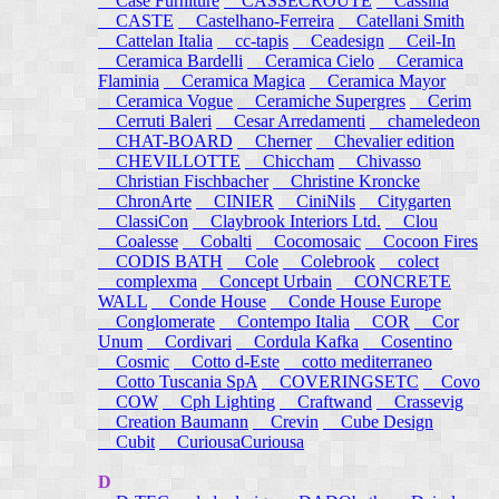
Case Furniture
CASSECROUTE
Cassina
CASTE
Castelhano-Ferreira
Catellani Smith
Cattelan Italia
cc-tapis
Ceadesign
Ceil-In
Ceramica Bardelli
Ceramica Cielo
Ceramica
Flaminia
Ceramica Magica
Ceramica Mayor
Ceramica Vogue
Ceramiche Supergres
Cerim
Cerruti Baleri
Cesar Arredamenti
chameledeon
CHAT-BOARD
Cherner
Chevalier edition
CHEVILLOTTE
Chiccham
Chivasso
Christian Fischbacher
Christine Kroncke
ChronArte
CINIER
CiniNils
Citygarten
ClassiCon
Claybrook Interiors Ltd.
Clou
Coalesse
Cobalti
Cocomosaic
Cocoon Fires
CODIS BATH
Cole
Colebrook
colect
complexma
Concept Urbain
CONCRETE
WALL
Conde House
Conde House Europe
Conglomerate
Contempo Italia
COR
Cor
Unum
Cordivari
Cordula Kafka
Cosentino
Cosmic
Cotto d-Este
cotto mediterraneo
Cotto Tuscania SpA
COVERINGSETC
Covo
COW
Cph Lighting
Craftwand
Crassevig
Creation Baumann
Crevin
Cube Design
Cubit
CuriousaCuriousa
D