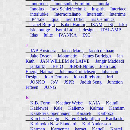
Innermost
Innersmile Furniture
Innofa
Innolux
Inox Schleiftechnik
Inspirit
Interface
interlubke
Internoitaliano
Interstuhl
Intertime
IP44.de
Iqual
Iren Uffici
Iris Ceramica
Isabel Burgin
Isabel Hamm
ISAM
iSi
Isku
isle lounge
Isomi Ltd
it design
ITALAMP
Itlas
Iulite
IVANKA
IXC.
J
JAB Anstoetz
Jacco Maris
jacob de baan
Jake Dyson
Jaloumatic
James Burleigh
Jan
Kath
JAN WILLEM de LAIVE
Jangir Maddadi
jankurtz
JEE-O
JENSENplus
Joan Lao
Energa Natural
Johanna Gullichsen
Johanson
Design
Joko Domus
Jonas Ihreborn
Jori
JOSKO
JoV
JSPR
Judith Seng
Junction
Fifteen
JUNG
K
K.B. Form
Kaether Weise
KAIA
Kaindl
Kaldewei
Kale
Kallemo
Kalmar
Kamism
Karakter Copenhagen
Karasek
Karboxx
Karcher Design
Karen Chekerdjian
Karikoski
Karimoku New Standard
Karl Andersson
Karman
Karpenter
karpet
Kartell
Kastel