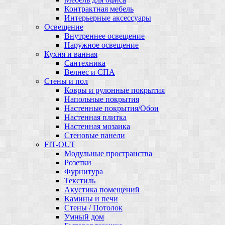
Контрактная мебель
Интерьерные аксессуары
Освещение
Внутреннее освещение
Наружное освещение
Кухня и ванная
Сантехника
Велнес и СПА
Стены и пол
Ковры и рулонные покрытия
Напольные покрытия
Настенные покрытия/Обои
Настенная плитка
Настенная мозаика
Стеновые панели
FIT-OUT
Модульные пространства
Розетки
Фурнитура
Текстиль
Акустика помещений
Камины и печи
Стены / Потолок
Умный дом