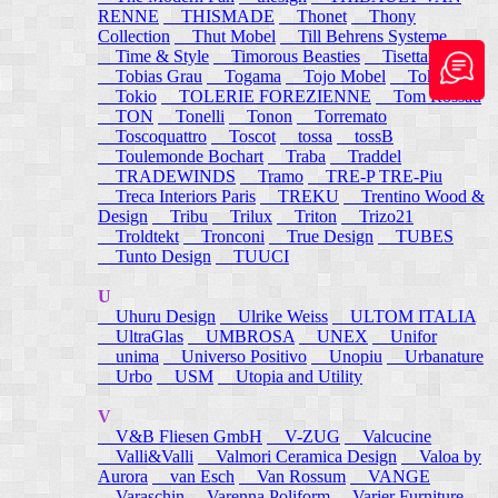
RENNE
THISMADE
Thonet
Thony
Collection
Thut Mobel
Till Behrens Systeme
Time & Style
Timorous Beasties
Tisettanta
Tobias Grau
Togama
Tojo Mobel
Token
Tokio
TOLERIE FOREZIENNE
Tom Rossau
TON
Tonelli
Tonon
Torremato
Toscoquattro
Toscot
tossa
tossB
Toulemonde Bochart
Traba
Traddel
TRADEWINDS
Tramo
TRE-P TRE-Piu
Treca Interiors Paris
TREKU
Trentino Wood &
Design
Tribu
Trilux
Triton
Trizo21
Troldtekt
Tronconi
True Design
TUBES
Tunto Design
TUUCI
U
Uhuru Design
Ulrike Weiss
ULTOM ITALIA
UltraGlas
UMBROSA
UNEX
Unifor
unima
Universo Positivo
Unopiu
Urbanature
Urbo
USM
Utopia and Utility
V
V&B Fliesen GmbH
V-ZUG
Valcucine
Valli&Valli
Valmori Ceramica Design
Valoa by
Aurora
van Esch
Van Rossum
VANGE
Varaschin
Varenna Poliform
Varier Furniture