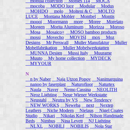
mobilia collection
Mobles 114
MOCA
mocoba
MODO luce
Modular
Modus
MOHDO
molo
Molteni & C
MOLTO
LUCE
Montana Mobler
Montbel
Montis
moooi
Moormann
more
Moree
Morelato
Morgen
Morita Aluminum
Morizza
Moroso
Mosa
Mosaico+
MOSO bamboo products
mossi
Movecho
MOVISI
mox
Moz
Designs
Mr Perswall
Muller Manufaktur
Muller
Mobelfabrikation
Muller Mobelwerkstatten
MUNNA Design
Mussi Italy
Muurame
Muuto
My home collection
MYDECK
MYYOUR
N
n by Naber
Naja Utzon Popov
Nanimarquina
nanoo by faserplast
Naturofloor
Naturtex
Naula
Naver
Nemo Cassina
NEOLITH
Neoz Lighting
Neue Wiener Werkstatte
Neustahl
Neutra by VS
New Tendency
NEW WORKS
Neweba
next
Nextep
Leathers
Niche Modern
Nielaus
Nigel Coates
Studio
Nikari
Nikolas Kerl
Nilson Handmade
Beds
Nimbus
Nina Levett
NJ Lighting
NLXL
NOBILI
NOBILIS
Nola Star