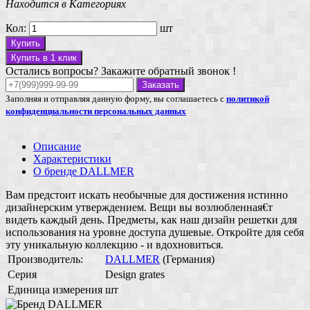
Находится в Категориях
Кол:
шт
Купить
Купить в 1 клик
Остались вопросы? Закажите обратный звонок !
Заказать
Заполняя и отправляя данную форму, вы соглашаетесь с
политикой
конфиденциальности персональных данных
Описание
Характеристики
О бренде DALLMER
Вам предстоит искать необычные для достижения истинно
дизайнерским утверждением. Вещи вы возлюбленная€т
видеть каждый день. Предметы, как наш дизайн решетки для
использования на уровне доступа душевые. Откройте для себя
эту уникальную коллекцию - и вдохновиться.
Производитель:
DALLMER
(Германия)
Серия
Design grates
Единица измерения
шт