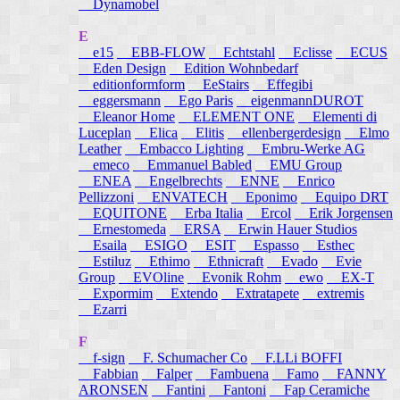
Dynamobel
E
e15
EBB-FLOW
Echtstahl
Eclisse
ECUS
Eden Design
Edition Wohnbedarf
editionformform
EeStairs
Effegibi
eggersmann
Ego Paris
eigenmannDUROT
Eleanor Home
ELEMENT ONE
Elementi di
Luceplan
Elica
Elitis
ellenbergerdesign
Elmo
Leather
Embacco Lighting
Embru-Werke AG
emeco
Emmanuel Babled
EMU Group
ENEA
Engelbrechts
ENNE
Enrico
Pellizzoni
ENVATECH
Eponimo
Equipo DRT
EQUITONE
Erba Italia
Ercol
Erik Jorgensen
Ernestomeda
ERSA
Erwin Hauer Studios
Esaila
ESIGO
ESIT
Espasso
Esthec
Estiluz
Ethimo
Ethnicraft
Evado
Evie
Group
EVOline
Evonik Rohm
ewo
EX-T
Expormim
Extendo
Extratapete
extremis
Ezarri
F
f-sign
F. Schumacher Co
F.LLi BOFFI
Fabbian
Falper
Fambuena
Famo
FANNY
ARONSEN
Fantini
Fantoni
Fap Ceramiche