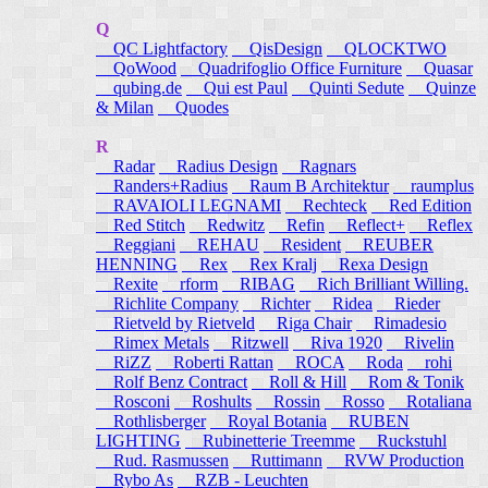
Q
QC Lightfactory
QisDesign
QLOCKTWO
QoWood
Quadrifoglio Office Furniture
Quasar
qubing.de
Qui est Paul
Quinti Sedute
Quinze
& Milan
Quodes
R
Radar
Radius Design
Ragnars
Randers+Radius
Raum B Architektur
raumplus
RAVAIOLI LEGNAMI
Rechteck
Red Edition
Red Stitch
Redwitz
Refin
Reflect+
Reflex
Reggiani
REHAU
Resident
REUBER
HENNING
Rex
Rex Kralj
Rexa Design
Rexite
rform
RIBAG
Rich Brilliant Willing.
Richlite Company
Richter
Ridea
Rieder
Rietveld by Rietveld
Riga Chair
Rimadesio
Rimex Metals
Ritzwell
Riva 1920
Rivelin
RiZZ
Roberti Rattan
ROCA
Roda
rohi
Rolf Benz Contract
Roll & Hill
Rom & Tonik
Rosconi
Roshults
Rossin
Rosso
Rotaliana
Rothlisberger
Royal Botania
RUBEN
LIGHTING
Rubinetterie Treemme
Ruckstuhl
Rud. Rasmussen
Ruttimann
RVW Production
Rybo As
RZB - Leuchten