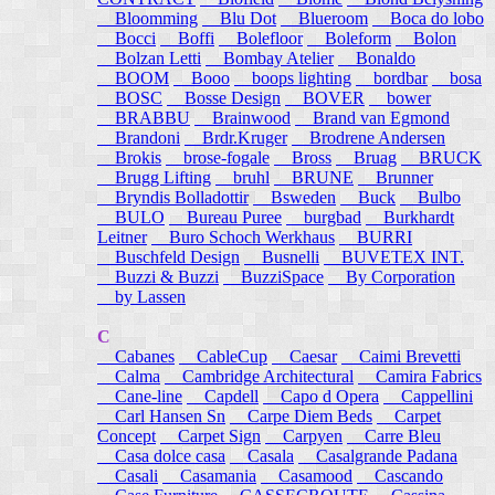
Bloomming
Blu Dot
Blueroom
Boca do lobo
Bocci
Boffi
Bolefloor
Boleform
Bolon
Bolzan Letti
Bombay Atelier
Bonaldo
BOOM
Booo
boops lighting
bordbar
bosa
BOSC
Bosse Design
BOVER
bower
BRABBU
Brainwood
Brand van Egmond
Brandoni
Brdr.Kruger
Brodrene Andersen
Brokis
brose-fogale
Bross
Bruag
BRUCK
Brugg Lifting
bruhl
BRUNE
Brunner
Bryndis Bolladottir
Bsweden
Buck
Bulbo
BULO
Bureau Puree
burgbad
Burkhardt
Leitner
Buro Schoch Werkhaus
BURRI
Buschfeld Design
Busnelli
BUVETEX INT.
Buzzi & Buzzi
BuzziSpace
By Corporation
by Lassen
C
Cabanes
CableCup
Caesar
Caimi Brevetti
Calma
Cambridge Architectural
Camira Fabrics
Cane-line
Capdell
Capo d Opera
Cappellini
Carl Hansen Sn
Carpe Diem Beds
Carpet
Concept
Carpet Sign
Carpyen
Carre Bleu
Casa dolce casa
Casala
Casalgrande Padana
Casali
Casamania
Casamood
Cascando