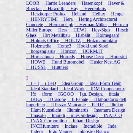
LOOR
Harrie Leenders
Hasenkopf
Haver &
Boecker
Haworth
Hay
Heerenhuis
Heizkorper Prolux
Helland
Hellux
Henge
HENRYTIMI
Hera
Hering Architectural
Concrete
Herman Cph
Herman Miller
Herman
Miller Europe
Hess
HEWI
Hey-Sign
Hirsch
Glass
Hirt Metallbau
Hisbalit
Holmegaard
Holmris Office
HOLTZ
Holzmanufaktur
Holzmedia
Home3
Hookl und Stool
horgenglarus
Horizon
HORM.IT
Hornschuch
Horreds
House Deco
Houssini
HOWE
Hund Buromobel
Husler Nest AG
HUSSL
Huttners
I
I + I
i-LeD
Idea Group
Ideal Form Team
Ideal Standard
Ideal Work
IDM Coupechoux
Ifo
iform
IGGOO
Ign. Design.
iittala
IKEA
Il Casone
Il Fanale
Il laboratorio dell
imperfetto
Il Pezzo Mancante
ILIDE
Illulian
Illum Kunstlicht
Illuminartis
Imamura Design
Imasoto
Imondi
in.es artdesign
INALCO
INAX Corporation
Inbani Design
INCHfurniture
Inclass
Incradible
Inda
Indera
Ingo Maurer
Inkiostro Bianco