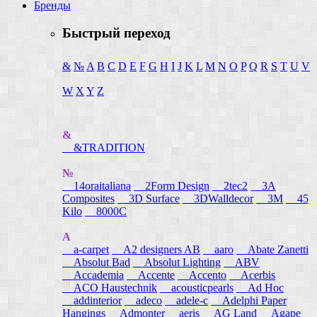
Бренды
Быстрый переход
&
№
A
B
C
D
E
F
G
H
I
J
K
L
M
N
O
P
Q
R
S
T
U
V
W
X
Y
Z
&
&TRADITION
№
14oraitaliana
2Form Design
2tec2
3A
Composites
3D Surface
3DWalldecor
3M
45
Kilo
8000C
A
a-carpet
A2 designers AB
aaro
Abate Zanetti
Absolut Bad
Absolut Lighting
ABV
Accademia
Accente
Accento
Acerbis
ACO Haustechnik
acousticpearls
Ad Hoc
addinterior
adeco
adele-c
Adelphi Paper
Hangings
Admonter
aeris
AG Land
Agape