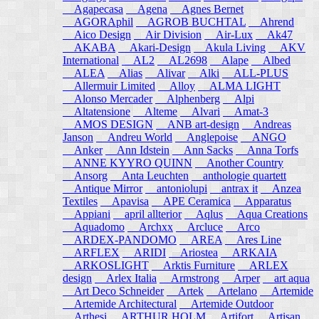
Agapecasa
Agena
Agnes Bernet
AGORAphil
AGROB BUCHTAL
Ahrend
Aico Design
Air Division
Air-Lux
Ak47
AKABA
Akari-Design
Akula Living
AKV
International
AL2
AL2698
Alape
Albed
ALEA
Alias
Alivar
Alki
ALL-PLUS
Allermuir Limited
Alloy
ALMA LIGHT
Alonso Mercader
Alphenberg
Alpi
Altatensione
Alteme
Alvari
Amat-3
AMOS DESIGN
ANB art-design
Andreas
Janson
Andreu World
Anglepoise
ANGO
Anker
Ann Idstein
Ann Sacks
Anna Torfs
ANNE KYYRO QUINN
Another Country
Ansorg
Anta Leuchten
anthologie quartett
Antique Mirror
antoniolupi
antrax it
Anzea
Textiles
Apavisa
APE Ceramica
Apparatus
Appiani
april allterior
Aqlus
Aqua Creations
Aquadomo
Archxx
Arcluce
Arco
ARDEX-PANDOMO
AREA
Ares Line
ARFLEX
ARIDI
Ariostea
ARKAIA
ARKOSLIGHT
Arktis Furniture
ARLEX
design
Arlex Italia
Armstrong
Arper
art aqua
Art Deco Schneider
Artek
Artelano
Artemide
Artemide Architectural
Artemide Outdoor
Arthesi
ARTHUR HOLM
Artifort
Artisan