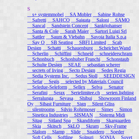
S
s+ systemmobel
SA Mobler
Sabine Rohse
Safretti
SAHCO
Saigata
Saloni
SAMO
Sancal
Sandstein Concept
Sanktjohanser
Santa & Cole
Sarah Maier
Sartori Luigi Srl
Sattler
Saum & Viebahn
Savoia Italia S.p.a
Say O
SB Seating
SBFI Limited
Scab
Design
Schatti
Schauenburg
Scheicher.Wand
Scherlin
Schiffini
Schneid
schneiderschram
Schonbuch
Schonhuber Franchi
Schonstaub
Schulte Design
SEAE
sebastian scherer
secrets of living
Secto Design
Sedes Regia
Sedia Systems Inc.
Sedus Stoll
SEEDDESIGN
Sefar
Segis
selected by Materials Council
Seledue-Seleform
Sellex
Selva
Senator
Serafini
Serax
Serielimitee.ch
serien.lighting
Serralunga
Sevasa
Shibui
Showroom Finland
Oy
Sibast Furniture
Sign
Silent Gliss
silentrooms
Silvio Rohrmoser
Simes
Simon
Sinetica Industries
SISMAN
Sistema Midi
Sitag
Sitland Spa
Skandiform
Skargaarden
Skia
Skitsch
SkLO
Skram
Sky-Frame
Slalom
Slamp
Slide
Snaidero
Soeder
Soft Cells
Softline
Solpuri
SONIA
Sovet