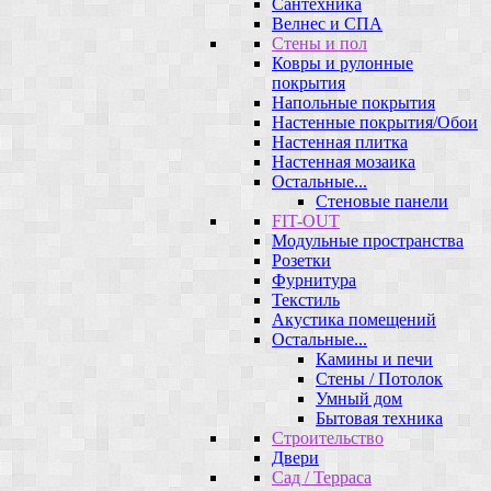
Сантехника
Велнес и СПА
Стены и пол
Ковры и рулонные
покрытия
Напольные покрытия
Настенные покрытия/Обои
Настенная плитка
Настенная мозаика
Остальные...
Стеновые панели
FIT-OUT
Модульные пространства
Розетки
Фурнитура
Текстиль
Акустика помещений
Остальные...
Камины и печи
Стены / Потолок
Умный дом
Бытовая техника
Строительство
Двери
Сад / Терраса