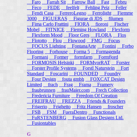
Faro
Farrah Sit
Farrow Ball
Fast
Febru
Feco
FEDE
feelfelt
Fehling Peiz
Feller
Fendi Casa
FerreroLegno
Ferrolight
Fiemme
3000
FIGUERAS
Figurae di JDS
filumen
Fima Carlo Frattini
FIORA
fioroni
Fischer
Mobel
FITNICE
Fleming Howland
Flexform
Flexform Mood
Floor Gres
FLORA
Flos
Flototto
Flou
Flowood
FMG
Focus
FOCUS Lighting
FontanaArte
Fontini
Forbo
Flooring
Forhouse
Forma 5
Formagenda
Formani
Former
formfarm
Formfjord
FORMOSIS Helsinki
FORMvorRAT
Forster
Forster Profile Systems
Forstl Naturstein
Fort
Standard
Foscarini
FOUNDED
Foundry
Four Design
fouta gmbh
FOXCAT Design
Limited
frach
Frag
Frama
Framery
fraubrunnen
frauMaier.com
Frech Collection
Fredericia Furniture
Freedom Of Creation
FREIFRAU
FREZZA
Friends & Founders
Frigerio
Frighetto
Fritz Hansen
froscher
FSB
FSM
FueraDentro
Functionals
FuRSTENBERG
Fusion Glass Designs Ltd.
Fusiontables
G