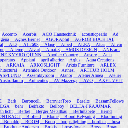
ccento
Acerbis
ACO Haustechnik
acousticpearls
Ad
ena
Agnes Bernet
AGORAphil
AGROB BUCHTAL
al
AL2
AL2698
Alape
Albed
ALEA
Alias
Alivar
ne
Alteme
Alvari
Amat-3
AMOS DESIGN
ANB art-
E KYYRO QUINN
Another Country
Ansorg
Anta
aratus
Appiani
april allterior
Aqlus
Aqua Creations
a
ARKAIA
ARKOSLIGHT
Arktis Furniture
ARLEX
itectural
Artemide Outdoor
Arthesi
ARTHUR HOLM
SPLUND
Assemblyroom
Atanor
Atelier Alinea
Atelier
stroflamm
Authentics
AV Mazzega
AVO
AXEL VEIT
E
Bark
Baroncelli
BarovierToso
Basalte
BassamFellows
EGA
behr
Belfakto
Bellboy
BELTA-FRAJUMAR
 licht
Berbel
Berger Metallbau
Berlintapete
Bernd
NTRACT
Blofield
Blome
Blond Belysning
Bloomming
Bonaldo
BOOM
Booo
boops lighting
bordbar
bosa
Brodrene Andersen
Brokis
brose-fogale
Bross
Bruag