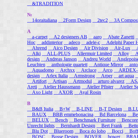
&TRADITION
№
14oraitaliana
2Form Design
2tec2
3A Composi
A
a-carpet
A2 designers AB
aaro
Abate Zanetti
Hoc
addinterior
adeco
adele-c
Adelphi Paper H
Ahrend
Aico Design
Air Division
Air-Lux
A
Alki
ALL-PLUS
Allermuir Limited
Alloy
AL
design
Andreas Janson
Andreu World
Anglepois
Leuchten
anthologie quartett
Antique Mirror
anton
Aquadomo
Archxx
Arcluce
Arco
ARDEX-
design
Arlex Italia
Armstrong
Arper
art aqua
A
Artifort
Artisan
Artmodul
arturo alvarez
ASA
Areti
Atelier Haussmann
Atelier Pfister
Atelier S
Axo Light
AXOR
Ayal Rosin
B
B&B Italia
B+W
B-LINE
B-T Design
B.L
BAUX
BBB emmebonacina
Bd Barcelona
Bea
BELUX
Bench
Benchmark Furniture
Bencore
Unrecht lights
Bernhardt Design
Bert Frank
Bett
Blu Dot
Blueroom
Boca do lobo
Bocci
Boff
BOSC
Bosse Design
BOVER
bower
BRA