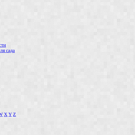
сти
ля сада
W
X
Y
Z