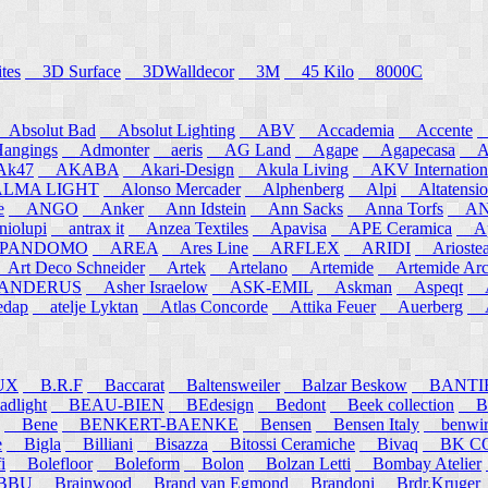
tes
3D Surface
3DWalldecor
3M
45 Kilo
8000C
Absolut Bad
Absolut Lighting
ABV
Accademia
Accente
A
angings
Admonter
aeris
AG Land
Agape
Agapecasa
Ag
k47
AKABA
Akari-Design
Akula Living
AKV Internation
MA LIGHT
Alonso Mercader
Alphenberg
Alpi
Altatensio
e
ANGO
Anker
Ann Idstein
Ann Sacks
Anna Torfs
ANN
iolupi
antrax it
Anzea Textiles
Apavisa
APE Ceramica
App
PANDOMO
AREA
Ares Line
ARFLEX
ARIDI
Arioste
rt Deco Schneider
Artek
Artelano
Artemide
Artemide Arch
NDERUS
Asher Israelow
ASK-EMIL
Askman
Aspeqt
A
edap
atelje Lyktan
Atlas Concorde
Attika Feuer
Auerberg
Au
UX
B.R.F
Baccarat
Baltensweiler
Balzar Beskow
BANTI
dlight
BEAU-BIEN
BEdesign
Bedont
Beek collection
B
Bene
BENKERT-BAENKE
Bensen
Bensen Italy
benwirth
e
Bigla
Billiani
Bisazza
Bitossi Ceramiche
Bivaq
BK CO
i
Bolefloor
Boleform
Bolon
Bolzan Letti
Bombay Atelier
BBU
Brainwood
Brand van Egmond
Brandoni
Brdr.Kruger