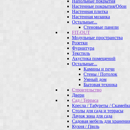
Напольные покрытия
Настенные покрытия/Обои
Настенная плитка
Настенная мозаика
Остальные...
Стеновые панели
FIT-OUT
Модульные пространства
Розетки
Фурнитура
Текстиль
Акустика помещений
Остальные...
Камины и печи
Стены / Потолок
Умный дом
Бытовая техника
Строительство
Двери
Сад / Терраса
Кресла / Табуреты / Скамейк
Столы для сада и террасы
Лаунж зона для сада
Садовая мебель для хранени
Кухня / Гриль