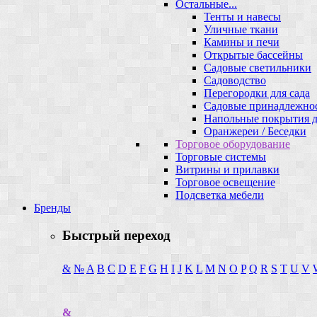
Остальные...
Тенты и навесы
Уличные ткани
Камины и печи
Открытые бассейны
Садовые светильники
Садоводство
Перегородки для сада
Садовые принадлежно
Напольные покрытия д
Оранжереи / Беседки
Торговое оборудование
Торговые системы
Витрины и прилавки
Торговое освещение
Подсветка мебели
Бренды
Быстрый переход
&
№
A
B
C
D
E
F
G
H
I
J
K
L
M
N
O
P
Q
R
S
T
U
V
&