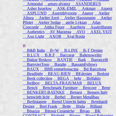
Artmodul
arturo alvarez
ASANDERUS
Asher Israelow
ASK-EMIL
Askman
Aspeqt
ASPLUND
Assemblyroom
Atanor
Atelier
Alinea
Atelier Areti
Atelier Haussmann
Atelier
Pfister
Atelier Sedap
atelje Lyktan
Atlas
Concorde
Attika Feuer
Auerberg
Austroflamm
Authentics
AV Mazzega
AVO
AXEL VEIT
Axo Light
AXOR
Ayal Rosin
B
B&B Italia
B+W
B-LINE
B-T Design
B.LUX
B.R.F
Baccarat
Baltensweiler
Balzar Beskow
BANTIE
Bark
Baroncelli
BarovierToso
Basalte
BassamFellows
BAUX
BBB emmebonacina
Bd Barcelona
Beadlight
BEAU-BIEN
BEdesign
Bedont
Beek collection
BEGA
behr
Belfakto
Bellboy
BELTA-FRAJUMAR
BELUX
Bench
Benchmark Furniture
Bencore
Bene
BENKERT-BAENKE
Bensen
Bensen Italy
benwirth licht
Berbel
Berger Metallbau
Berlintapete
Bernd Unrecht lights
Bernhardt
Design
Bert Frank
Bette
Bigla
Billiani
Bisazza
Bitossi Ceramiche
Bivaq
BK
CONTRACT
Blofield
Blome
Blond Belysning