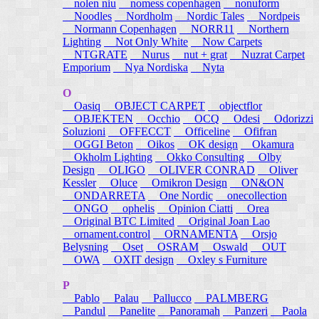
nolen niu
nomess copenhagen
nonuform
Noodles
Nordholm
Nordic Tales
Nordpeis
Normann Copenhagen
NORR11
Northern
Lighting
Not Only White
Now Carpets
NTGRATE
Nurus
nut + grat
Nuzrat Carpet
Emporium
Nya Nordiska
Nyta
O
Oasiq
OBJECT CARPET
objectflor
OBJEKTEN
Occhio
OCQ
Odesi
Odorizzi
Soluzioni
OFFECCT
Officeline
Ofifran
OGGI Beton
Oikos
OK design
Okamura
Okholm Lighting
Okko Consulting
Olby
Design
OLIGO
OLIVER CONRAD
Oliver
Kessler
Oluce
Omikron Design
ON&ON
ONDARRETA
One Nordic
onecollection
ONGO
ophelis
Opinion Ciatti
Orea
Original BTC Limited
Original Joan Lao
ornament.control
ORNAMENTA
Orsjo
Belysning
Oset
OSRAM
Oswald
OUT
OWA
OXIT design
Oxley s Furniture
P
Pablo
Palau
Pallucco
PALMBERG
Pandul
Panelite
Panoramah
Panzeri
Paola