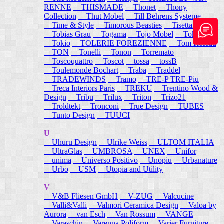
RENNE
THISMADE
Thonet
Thony
Collection
Thut Mobel
Till Behrens Systeme
Time & Style
Timorous Beasties
Tisettanta
Tobias Grau
Togama
Tojo Mobel
Token
Tokio
TOLERIE FOREZIENNE
Tom Rossau
TON
Tonelli
Tonon
Torremato
Toscoquattro
Toscot
tossa
tossB
Toulemonde Bochart
Traba
Traddel
TRADEWINDS
Tramo
TRE-P TRE-Piu
Treca Interiors Paris
TREKU
Trentino Wood &
Design
Tribu
Trilux
Triton
Trizo21
Troldtekt
Tronconi
True Design
TUBES
Tunto Design
TUUCI
U
Uhuru Design
Ulrike Weiss
ULTOM ITALIA
UltraGlas
UMBROSA
UNEX
Unifor
unima
Universo Positivo
Unopiu
Urbanature
Urbo
USM
Utopia and Utility
V
V&B Fliesen GmbH
V-ZUG
Valcucine
Valli&Valli
Valmori Ceramica Design
Valoa by
Aurora
van Esch
Van Rossum
VANGE
Varaschin
Varenna Poliform
Varier Furniture