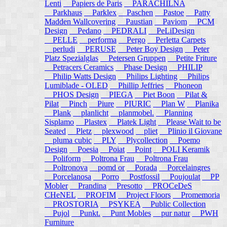
Lenti
Papiers de Paris
PARACHILNA
Parkhaus
Parklex
Paschen
Pastoe
Patty
Madden Wallcovering
Paustian
Paviom
PCM
Design
Pedano
PEDRALI
PeLiDesign
PELLE
performa
Pergo
Perletta Carpets
perludi
PERUSE
Peter Boy Design
Peter
Platz Spezialglas
Petersen Gruppen
Petite Friture
Petracers Ceramics
Phase Design
PHILIP
Philip Watts Design
Philips Lighting
Philips
Lumiblade - OLED
Phillip Jeffries
Phoneon
PHOS Design
PIEGA
Piet Boon
Pilat &
Pilat
Pinch
Piure
PIURIC
Plan W
Planika
Plank
planlicht
planmobel.
Planning
Sisplamo
Plastex
Platek Light
Please Wait to be
Seated
Pletz
plexwood
pliet
Plinio il Giovane
pluma cubic
PLY
Plycollection
Poemo
Design
Poesia
Poiat
Point
POLI Keramik
Poliform
Poltrona Frau
Poltrona Frau
Poltronova
pomd or
Porada
Porcelaingres
Porcelanosa
Porro
Postfossil
Poujoulat
PP
Mobler
Prandina
Presotto
PROCeDeS
CHeNEL
PROFIM
Project Floors
Promemoria
PROSTORIA
PSYKEA
Public Collection
Pujol
Punkt.
Punt Mobles
pur natur
PWH
Furniture