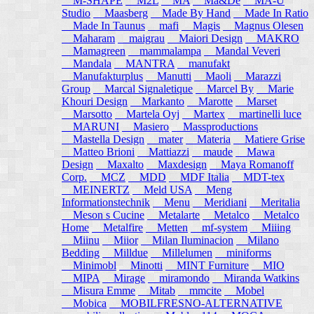
M-SHAPE
M2L
MA
Ma&De
MA-U
Studio
Maasberg
Made By Hand
Made In Ratio
Made In Taunus
mafi
Magis
Magnus Olesen
Maharam
maigrau
Maiori Design
MAKRO
Mamagreen
mammalampa
Mandal Veveri
Mandala
MANTRA
manufakt
Manufakturplus
Manutti
Maoli
Marazzi
Group
Marcal Signaletique
Marcel By
Marie
Khouri Design
Markanto
Marotte
Marset
Marsotto
Martela Oyj
Martex
martinelli luce
MARUNI
Masiero
Massproductions
Mastella Design
mater
Materia
Matiere Grise
Matteo Brioni
Mattiazzi
maude
Mawa
Design
Maxalto
Maxdesign
Maya Romanoff
Corp.
MCZ
MDD
MDF Italia
MDT-tex
MEINERTZ
Meld USA
Meng
Informationstechnik
Menu
Meridiani
Meritalia
Meson s Cucine
Metalarte
Metalco
Metalco
Home
Metalfire
Metten
mf-system
Miiing
Miinu
Miior
Milan Iluminacion
Milano
Bedding
Milldue
Millelumen
miniforms
Minimobl
Minotti
MINT Furniture
MIO
MIPA
Mirage
miramondo
Miranda Watkins
Misura Emme
Mitab
mmcite
Mobel
Mobica
MOBILFRESNO-ALTERNATIVE