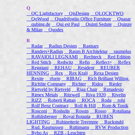
Q
QC Lightfactory
QisDesign
QLOCKTWO
QoWood
Quadrifoglio Office Furniture
Quasar
qubing.de
Qui est Paul
Quinti Sedute
Quinze
& Milan
Quodes
R
Radar
Radius Design
Ragnars
Randers+Radius
Raum B Architektur
raumplus
RAVAIOLI LEGNAMI
Rechteck
Red Edition
Red Stitch
Redwitz
Refin
Reflect+
Reflex
Reggiani
REHAU
Resident
REUBER
HENNING
Rex
Rex Kralj
Rexa Design
Rexite
rform
RIBAG
Rich Brilliant Willing.
Richlite Company
Richter
Ridea
Rieder
Rietveld by Rietveld
Riga Chair
Rimadesio
Rimex Metals
Ritzwell
Riva 1920
Rivelin
RiZZ
Roberti Rattan
ROCA
Roda
rohi
Rolf Benz Contract
Roll & Hill
Rom & Tonik
Rosconi
Roshults
Rossin
Rosso
Rotaliana
Rothlisberger
Royal Botania
RUBEN
LIGHTING
Rubinetterie Treemme
Ruckstuhl
Rud. Rasmussen
Ruttimann
RVW Production
Rybo As
RZB - Leuchten