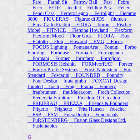
Faro
Farrah Sit
Farrow Ball
Fast
Febru
Feco
FEDE
feelfelt
Fehling Peiz
Feller
Fendi Casa
FerreroLegno
Ferrolight
Fiemme
3000
FIGUERAS
Figurae di JDS
filumen
Fima Carlo Frattini
FIORA
fioroni
Fischer
Mobel
FITNICE
Fleming Howland
Flexform
Flexform Mood
Floor Gres
FLORA
Flos
Flototto
Flou
Flowood
FMG
Focus
FOCUS Lighting
FontanaArte
Fontini
Forbo
Flooring
Forhouse
Forma 5
Formagenda
Formani
Former
formfarm
Formfjord
FORMOSIS Helsinki
FORMvorRAT
Forster
Forster Profile Systems
Forstl Naturstein
Fort
Standard
Foscarini
FOUNDED
Foundry
Four Design
fouta gmbh
FOXCAT Design
Limited
frach
Frag
Frama
Framery
fraubrunnen
frauMaier.com
Frech Collection
Fredericia Furniture
Freedom Of Creation
FREIFRAU
FREZZA
Friends & Founders
Frigerio
Frighetto
Fritz Hansen
froscher
FSB
FSM
FueraDentro
Functionals
FuRSTENBERG
Fusion Glass Designs Ltd.
Fusiontables
G