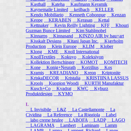
Kasthall
Kateha
Kaufmann Keramik
Kaynemaile Limited
keilbach
KELLER
Kendo Mobiliario
Kenneth Cobonpue
Kenzan
Keope
KERABEN
Kerasan
Kettal
Kettnaker
Kevin Reilly Lighting
KFF
Khouri
Guzman Bunce Limited
Kim Stahlmobel
Kinnarps
Kinnasand
KINZO AIR by bau+art
Kisskalt Designs
Kitani Japan Inc.
Kjærholm
Production
Klein Europe
KLIM
Klober
Klong
KME
Knoll International
KnollTextiles
Kokuyo
Koleksiyon
Kollektion Bertschinger
KOMOT
KOMTECH
Kone
Konig+Neurath
Korzilius
Kos
Kramis
KREADIANO
Kreon
Kriptonite
KriskaDECOR
Kristalia
KRISTIINA LASSUS
Krools
Kuopion Woodi
KURTH Manufaktur
Kusch+Co
Kvadrat
KWC
Kyburz
Produktdesign
KYMO
L
L Invisibile
L&Z
La Castellamonte
La
Cividina
La Reference
La Riggiola
Label
labo creme brulee
LABOFA
LADP
LAGO
LAGRAMA
Lambert
Laminam
Lamm
LAMP
Lampa
Lampert, Richard
Lange