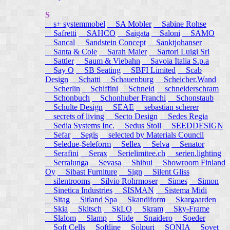
S
s+ systemmobel
SA Mobler
Sabine Rohse
Safretti
SAHCO
Saigata
Saloni
SAMO
Sancal
Sandstein Concept
Sanktjohanser
Santa & Cole
Sarah Maier
Sartori Luigi Srl
Sattler
Saum & Viebahn
Savoia Italia S.p.a
Say O
SB Seating
SBFI Limited
Scab
Design
Schatti
Schauenburg
Scheicher.Wand
Scherlin
Schiffini
Schneid
schneiderschram
Schonbuch
Schonhuber Franchi
Schonstaub
Schulte Design
SEAE
sebastian scherer
secrets of living
Secto Design
Sedes Regia
Sedia Systems Inc.
Sedus Stoll
SEEDDESIGN
Sefar
Segis
selected by Materials Council
Seledue-Seleform
Sellex
Selva
Senator
Serafini
Serax
Serielimitee.ch
serien.lighting
Serralunga
Sevasa
Shibui
Showroom Finland
Oy
Sibast Furniture
Sign
Silent Gliss
silentrooms
Silvio Rohrmoser
Simes
Simon
Sinetica Industries
SISMAN
Sistema Midi
Sitag
Sitland Spa
Skandiform
Skargaarden
Skia
Skitsch
SkLO
Skram
Sky-Frame
Slalom
Slamp
Slide
Snaidero
Soeder
Soft Cells
Softline
Solpuri
SONIA
Sovet