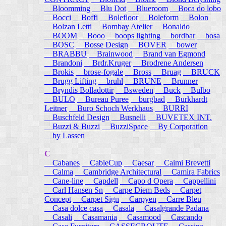
Bloomming
Blu Dot
Blueroom
Boca do lobo
Bocci
Boffi
Bolefloor
Boleform
Bolon
Bolzan Letti
Bombay Atelier
Bonaldo
BOOM
Booo
boops lighting
bordbar
bosa
BOSC
Bosse Design
BOVER
bower
BRABBU
Brainwood
Brand van Egmond
Brandoni
Brdr.Kruger
Brodrene Andersen
Brokis
brose-fogale
Bross
Bruag
BRUCK
Brugg Lifting
bruhl
BRUNE
Brunner
Bryndis Bolladottir
Bsweden
Buck
Bulbo
BULO
Bureau Puree
burgbad
Burkhardt
Leitner
Buro Schoch Werkhaus
BURRI
Buschfeld Design
Busnelli
BUVETEX INT.
Buzzi & Buzzi
BuzziSpace
By Corporation
by Lassen
C
Cabanes
CableCup
Caesar
Caimi Brevetti
Calma
Cambridge Architectural
Camira Fabrics
Cane-line
Capdell
Capo d Opera
Cappellini
Carl Hansen Sn
Carpe Diem Beds
Carpet
Concept
Carpet Sign
Carpyen
Carre Bleu
Casa dolce casa
Casala
Casalgrande Padana
Casali
Casamania
Casamood
Cascando