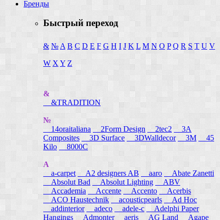
Бренды
Быстрый переход
&
№
A
B
C
D
E
F
G
H
I
J
K
L
M
N
O
P
Q
R
S
T
U
V
W
X
Y
Z
&
&TRADITION
№
14oraitaliana
2Form Design
2tec2
3A
Composites
3D Surface
3DWalldecor
3M
45
Kilo
8000C
A
a-carpet
A2 designers AB
aaro
Abate Zanetti
Absolut Bad
Absolut Lighting
ABV
Accademia
Accente
Accento
Acerbis
ACO Haustechnik
acousticpearls
Ad Hoc
addinterior
adeco
adele-c
Adelphi Paper
Hangings
Admonter
aeris
AG Land
Agape