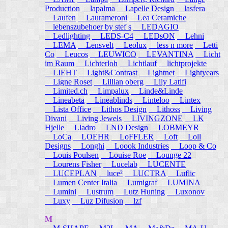
Production
lapalma
Lapelle Design
lasfera
Laufen
Laurameroni
Lea Ceramiche
lebenszubehoer by stef s
LEDAGIO
Ledlighting
LEDS-C4
LEDsON
Lehni
LEMA
Lensvelt
Leolux
less n more
Letti
Co
Leucos
LEUWICO
LEVANTINA
Licht
im Raum
Lichterloh
Lichtlauf
lichtprojekte
LIEHT
Light&Contrast
Lightnet
Lightyears
Ligne Roset
Lillian oberg
Lily Latifi
Limited.ch
Limpalux
Linde&Linde
Lineabeta
Lineablinds
Linteloo
Lintex
Lista Office
Lithos Design
Lithoss
Living
Divani
Living Jewels
LIVINGZONE
LK
Hjelle
Lladro
LND Design
LOBMEYR
LoCa
LOEHR
LoFFLER
Loft
Loll
Designs
Longhi
Loook Industries
Loop & Co
Louis Poulsen
Louise Roe
Lounge 22
Lourens Fisher
Lucelab
LUCENTE
LUCEPLAN
luce²
LUCTRA
Luflic
Lumen Center Italia
Lumigraf
LUMINA
Lumini
Lustrum
Lutz Huning
Luxonov
Luxy
Luz Difusion
lzf
M