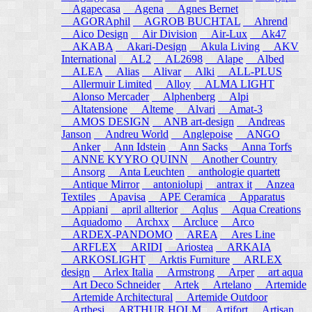
Agapecasa
Agena
Agnes Bernet
AGORAphil
AGROB BUCHTAL
Ahrend
Aico Design
Air Division
Air-Lux
Ak47
AKABA
Akari-Design
Akula Living
AKV
International
AL2
AL2698
Alape
Albed
ALEA
Alias
Alivar
Alki
ALL-PLUS
Allermuir Limited
Alloy
ALMA LIGHT
Alonso Mercader
Alphenberg
Alpi
Altatensione
Alteme
Alvari
Amat-3
AMOS DESIGN
ANB art-design
Andreas
Janson
Andreu World
Anglepoise
ANGO
Anker
Ann Idstein
Ann Sacks
Anna Torfs
ANNE KYYRO QUINN
Another Country
Ansorg
Anta Leuchten
anthologie quartett
Antique Mirror
antoniolupi
antrax it
Anzea
Textiles
Apavisa
APE Ceramica
Apparatus
Appiani
april allterior
Aqlus
Aqua Creations
Aquadomo
Archxx
Arcluce
Arco
ARDEX-PANDOMO
AREA
Ares Line
ARFLEX
ARIDI
Ariostea
ARKAIA
ARKOSLIGHT
Arktis Furniture
ARLEX
design
Arlex Italia
Armstrong
Arper
art aqua
Art Deco Schneider
Artek
Artelano
Artemide
Artemide Architectural
Artemide Outdoor
Arthesi
ARTHUR HOLM
Artifort
Artisan