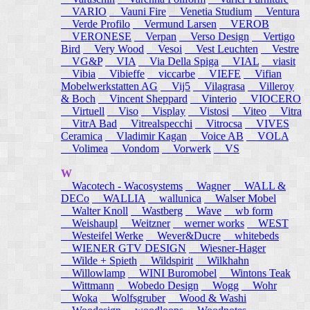
VARIO
Vauni Fire
Venetia Studium
Ventura
Verde Profilo
Vermund Larsen
VEROB
VERONESE
Verpan
Verso Design
Vertigo
Bird
Very Wood
Vesoi
Vest Leuchten
Vestre
VG&P
VIA
Via Della Spiga
VIAL
viasit
Vibia
Vibieffe
viccarbe
VIEFE
Vifian
Mobelwerkstatten AG
Vij5
Vilagrasa
Villeroy
& Boch
Vincent Sheppard
Vinterio
VIOCERO
Virtuell
Viso
Visplay
Vistosi
Viteo
Vitra
VitrA Bad
Vitrealspecchi
Vitrocsa
VIVES
Ceramica
Vladimir Kagan
Voice AB
VOLA
Volimea
Vondom
Vorwerk
VS
W
Wacotech - Wacosystems
Wagner
WALL &
DECo
WALLIA
wallunica
Walser Mobel
Walter Knoll
Wastberg
Wave
wb form
Weishaupl
Weitzner
werner works
WEST
Westeifel Werke
Wever&Ducre
whitebeds
WIENER GTV DESIGN
Wiesner-Hager
Wilde + Spieth
Wildspirit
Wilkhahn
Willowlamp
WINI Buromobel
Wintons Teak
Wittmann
Wobedo Design
Wogg
Wohr
Woka
Wolfsgruber
Wood & Washi