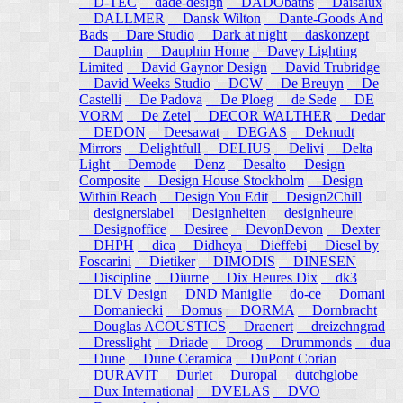
D-TEC
dade-design
DADObaths
Daisalux
DALLMER
Dansk Wilton
Dante-Goods And
Bads
Dare Studio
Dark at night
daskonzept
Dauphin
Dauphin Home
Davey Lighting
Limited
David Gaynor Design
David Trubridge
David Weeks Studio
DCW
De Breuyn
De
Castelli
De Padova
De Ploeg
de Sede
DE
VORM
De Zetel
DECOR WALTHER
Dedar
DEDON
Deesawat
DEGAS
Deknudt
Mirrors
Delightfull
DELIUS
Delivi
Delta
Light
Demode
Denz
Desalto
Design
Composite
Design House Stockholm
Design
Within Reach
Design You Edit
Design2Chill
designerslabel
Designheiten
designheure
Designoffice
Desiree
DevonDevon
Dexter
DHPH
dica
Didheya
Dieffebi
Diesel by
Foscarini
Dietiker
DIMODIS
DINESEN
Discipline
Diurne
Dix Heures Dix
dk3
DLV Design
DND Maniglie
do-ce
Domani
Domaniecki
Domus
DORMA
Dornbracht
Douglas ACOUSTICS
Draenert
dreizehngrad
Dresslight
Driade
Droog
Drummonds
dua
Dune
Dune Ceramica
DuPont Corian
DURAVIT
Durlet
Duropal
dutchglobe
Dux International
DVELAS
DVO