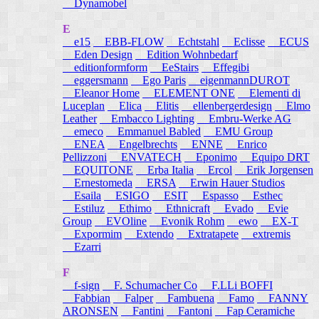
Dynamobel
E
e15
EBB-FLOW
Echtstahl
Eclisse
ECUS
Eden Design
Edition Wohnbedarf
editionformform
EeStairs
Effegibi
eggersmann
Ego Paris
eigenmannDUROT
Eleanor Home
ELEMENT ONE
Elementi di
Luceplan
Elica
Elitis
ellenbergerdesign
Elmo
Leather
Embacco Lighting
Embru-Werke AG
emeco
Emmanuel Babled
EMU Group
ENEA
Engelbrechts
ENNE
Enrico
Pellizzoni
ENVATECH
Eponimo
Equipo DRT
EQUITONE
Erba Italia
Ercol
Erik Jorgensen
Ernestomeda
ERSA
Erwin Hauer Studios
Esaila
ESIGO
ESIT
Espasso
Esthec
Estiluz
Ethimo
Ethnicraft
Evado
Evie
Group
EVOline
Evonik Rohm
ewo
EX-T
Expormim
Extendo
Extratapete
extremis
Ezarri
F
f-sign
F. Schumacher Co
F.LLi BOFFI
Fabbian
Falper
Fambuena
Famo
FANNY
ARONSEN
Fantini
Fantoni
Fap Ceramiche