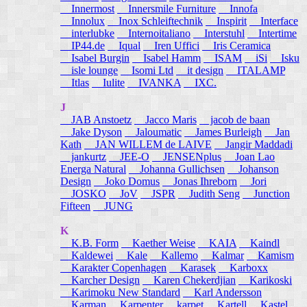
Innermost
Innersmile Furniture
Innofa
Innolux
Inox Schleiftechnik
Inspirit
Interface
interlubke
Internoitaliano
Interstuhl
Intertime
IP44.de
Iqual
Iren Uffici
Iris Ceramica
Isabel Burgin
Isabel Hamm
ISAM
iSi
Isku
isle lounge
Isomi Ltd
it design
ITALAMP
Itlas
Iulite
IVANKA
IXC.
J
JAB Anstoetz
Jacco Maris
jacob de baan
Jake Dyson
Jaloumatic
James Burleigh
Jan
Kath
JAN WILLEM de LAIVE
Jangir Maddadi
jankurtz
JEE-O
JENSENplus
Joan Lao
Energa Natural
Johanna Gullichsen
Johanson
Design
Joko Domus
Jonas Ihreborn
Jori
JOSKO
JoV
JSPR
Judith Seng
Junction
Fifteen
JUNG
K
K.B. Form
Kaether Weise
KAIA
Kaindl
Kaldewei
Kale
Kallemo
Kalmar
Kamism
Karakter Copenhagen
Karasek
Karboxx
Karcher Design
Karen Chekerdjian
Karikoski
Karimoku New Standard
Karl Andersson
Karman
Karpenter
karpet
Kartell
Kastel