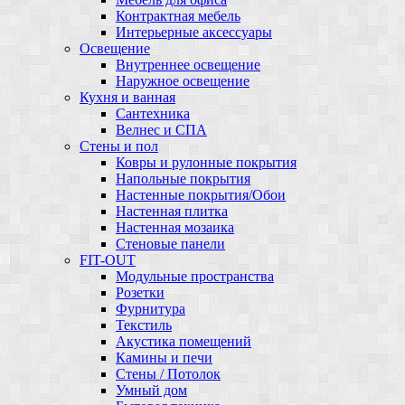
Контрактная мебель
Интерьерные аксессуары
Освещение
Внутреннее освещение
Наружное освещение
Кухня и ванная
Сантехника
Велнес и СПА
Стены и пол
Ковры и рулонные покрытия
Напольные покрытия
Настенные покрытия/Обои
Настенная плитка
Настенная мозаика
Стеновые панели
FIT-OUT
Модульные пространства
Розетки
Фурнитура
Текстиль
Акустика помещений
Камины и печи
Стены / Потолок
Умный дом