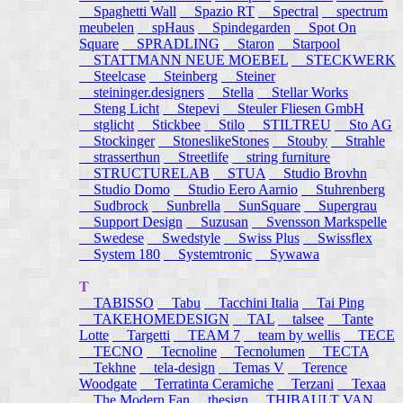
Spaghetti Wall
Spazio RT
Spectral
spectrum
meubelen
spHaus
Spindegarden
Spot On
Square
SPRADLING
Staron
Starpool
STATTMANN NEUE MOEBEL
STECKWERK
Steelcase
Steinberg
Steiner
steininger.designers
Stella
Stellar Works
Steng Licht
Stepevi
Steuler Fliesen GmbH
stglicht
Stickbee
Stilo
STILTREU
Sto AG
Stockinger
StoneslikeStones
Stouby
Strahle
strasserthun
Streetlife
string furniture
STRUCTURELAB
STUA
Studio Brovhn
Studio Domo
Studio Eero Aarnio
Stuhrenberg
Sudbrock
Sunbrella
SunSquare
Supergrau
Support Design
Suzusan
Svensson Markspelle
Swedese
Swedstyle
Swiss Plus
Swissflex
System 180
Systemtronic
Sywawa
T
TABISSO
Tabu
Tacchini Italia
Tai Ping
TAKEHOMEDESIGN
TAL
talsee
Tante
Lotte
Targetti
TEAM 7
team by wellis
TECE
TECNO
Tecnoline
Tecnolumen
TECTA
Tekhne
tela-design
Temas V
Terence
Woodgate
Terratinta Ceramiche
Terzani
Texaa
The Modern Fan
thesign
THIBAULT VAN