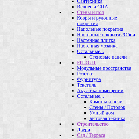
Сантехника
Велнес и СПА
Стены и пол
Ковры и рулонные
покрытия
Напольные покрытия
Настенные покрытия/Обои
Настенная плитка
Настенная мозаика
Остальные...
Стеновые панели
FIT-OUT
Модульные пространства
Розетки
Фурнитура
Текстиль
Акустика помещений
Остальные...
Камины и печи
Стены / Потолок
Умный дом
Бытовая техника
Строительство
Двери
Сад / Терраса