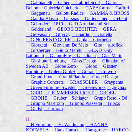
Gabbianelli
Gaber
Gabriel Scott
Gabriela
Bellon
Gabriela Chicherio
GAEAforms
Gaffuri
Gaggenau
Gallotti Radice
GAMMA & BROSS
Gandia Blasco
Garsnas
Gartensilber
Geberit
Gebruder T 1819
GeD Arredamenti Srl
Gelderland
GEORG BECHTER
GERA
Gervasoni
Ghyczy
Giardini
Giaretta
GINGER&JAGGER
Gioia
Giorbello
Giorgetti
Giovanni De Maio
Gira
giroflex
Girsberger
Giulio Marelli
GLAD_Guy
Lafranchi
GlammFire
Glas Italia
Glas Marte
Glashutte Limburg
Glass Design
Glimakra of
Sweden AB
Globe Zero 4
Globo
Gloster
Furniture
Golem GmbH
Golran
Gotwob
Grand Luxe
GranitiFiandre
Grape Design
Graphic Concrete
GRASSOLER
Graypants
Green Furniture Sweden
Greenworks
greybax
GRID
GRIMMEISEN LICHT
GROEL
GROHE
Gruber + Schlager
Grupo Resol - Dd
Gruppo Mastrotto
Gruppo Piazzetta
Guaxs
GUBI
Gufram
H
H Furniture
H. Waldmann
HANNA
KORVELA
Hans Hansen
Hansgrohe
HARCO