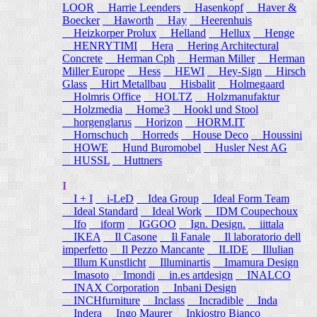
LOOR
Harrie Leenders
Hasenkopf
Haver &
Boecker
Haworth
Hay
Heerenhuis
Heizkorper Prolux
Helland
Hellux
Henge
HENRYTIMI
Hera
Hering Architectural
Concrete
Herman Cph
Herman Miller
Herman
Miller Europe
Hess
HEWI
Hey-Sign
Hirsch
Glass
Hirt Metallbau
Hisbalit
Holmegaard
Holmris Office
HOLTZ
Holzmanufaktur
Holzmedia
Home3
Hookl und Stool
horgenglarus
Horizon
HORM.IT
Hornschuch
Horreds
House Deco
Houssini
HOWE
Hund Buromobel
Husler Nest AG
HUSSL
Huttners
I
I + I
i-LeD
Idea Group
Ideal Form Team
Ideal Standard
Ideal Work
IDM Coupechoux
Ifo
iform
IGGOO
Ign. Design.
iittala
IKEA
Il Casone
Il Fanale
Il laboratorio dell
imperfetto
Il Pezzo Mancante
ILIDE
Illulian
Illum Kunstlicht
Illuminartis
Imamura Design
Imasoto
Imondi
in.es artdesign
INALCO
INAX Corporation
Inbani Design
INCHfurniture
Inclass
Incradible
Inda
Indera
Ingo Maurer
Inkiostro Bianco