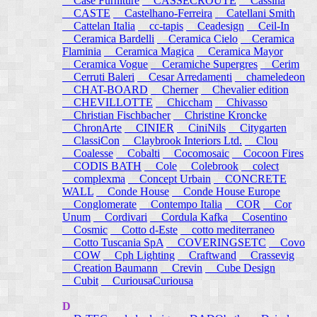
Case Furniture
CASSECROUTE
Cassina
CASTE
Castelhano-Ferreira
Catellani Smith
Cattelan Italia
cc-tapis
Ceadesign
Ceil-In
Ceramica Bardelli
Ceramica Cielo
Ceramica
Flaminia
Ceramica Magica
Ceramica Mayor
Ceramica Vogue
Ceramiche Supergres
Cerim
Cerruti Baleri
Cesar Arredamenti
chameledeon
CHAT-BOARD
Cherner
Chevalier edition
CHEVILLOTTE
Chiccham
Chivasso
Christian Fischbacher
Christine Kroncke
ChronArte
CINIER
CiniNils
Citygarten
ClassiCon
Claybrook Interiors Ltd.
Clou
Coalesse
Cobalti
Cocomosaic
Cocoon Fires
CODIS BATH
Cole
Colebrook
colect
complexma
Concept Urbain
CONCRETE
WALL
Conde House
Conde House Europe
Conglomerate
Contempo Italia
COR
Cor
Unum
Cordivari
Cordula Kafka
Cosentino
Cosmic
Cotto d-Este
cotto mediterraneo
Cotto Tuscania SpA
COVERINGSETC
Covo
COW
Cph Lighting
Craftwand
Crassevig
Creation Baumann
Crevin
Cube Design
Cubit
CuriousaCuriousa
D