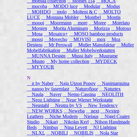
mobilia collection
Mobles 114
MOCA
mocoba
MODO luce
Modular
Modus
MOHDO
molo
Molteni & C
MOLTO
LUCE
Montana Mobler
Montbel
Montis
moooi
Moormann
more
Moree
Morelato
Morgen
Morita Aluminum
Morizza
Moroso
Mosa
Mosaico+
MOSO bamboo products
mossi
Movecho
MOVISI
mox
Moz
Designs
Mr Perswall
Muller Manufaktur
Muller
Mobelfabrikation
Muller Mobelwerkstatten
MUNNA Design
Mussi Italy
Muurame
Muuto
My home collection
MYDECK
MYYOUR
N
n by Naber
Naja Utzon Popov
Nanimarquina
nanoo by faserplast
Naturofloor
Naturtex
Naula
Naver
Nemo Cassina
NEOLITH
Neoz Lighting
Neue Wiener Werkstatte
Neustahl
Neutra by VS
New Tendency
NEW WORKS
Neweba
next
Nextep
Leathers
Niche Modern
Nielaus
Nigel Coates
Studio
Nikari
Nikolas Kerl
Nilson Handmade
Beds
Nimbus
Nina Levett
NJ Lighting
NLXL
NOBILI
NOBILIS
Nola Star