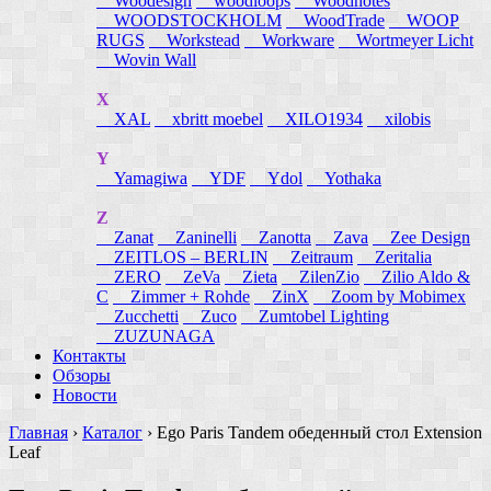
Woodesign
woodloops
Woodnotes
WOODSTOCKHOLM
WoodTrade
WOOP
RUGS
Workstead
Workware
Wortmeyer Licht
Wovin Wall
X
XAL
xbritt moebel
XILO1934
xilobis
Y
Yamagiwa
YDF
Ydol
Yothaka
Z
Zanat
Zaninelli
Zanotta
Zava
Zee Design
ZEITLOS – BERLIN
Zeitraum
Zeritalia
ZERO
ZeVa
Zieta
ZilenZio
Zilio Aldo &
C
Zimmer + Rohde
ZinX
Zoom by Mobimex
Zucchetti
Zuco
Zumtobel Lighting
ZUZUNAGA
Контакты
Обзоры
Новости
Главная
›
Каталог
›
Ego Paris Tandem обеденный стол Extension
Leaf