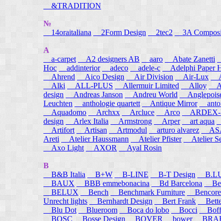
&TRADITION
№
14oraitaliana
2Form Design
2tec2
3A Composi
A
a-carpet
A2 designers AB
aaro
Abate Zanetti
Hoc
addinterior
adeco
adele-c
Adelphi Paper H
Ahrend
Aico Design
Air Division
Air-Lux
A
Alki
ALL-PLUS
Allermuir Limited
Alloy
AL
design
Andreas Janson
Andreu World
Anglepois
Leuchten
anthologie quartett
Antique Mirror
anton
Aquadomo
Archxx
Arcluce
Arco
ARDEX-
design
Arlex Italia
Armstrong
Arper
art aqua
A
Artifort
Artisan
Artmodul
arturo alvarez
ASA
Areti
Atelier Haussmann
Atelier Pfister
Atelier S
Axo Light
AXOR
Ayal Rosin
B
B&B Italia
B+W
B-LINE
B-T Design
B.L
BAUX
BBB emmebonacina
Bd Barcelona
Bea
BELUX
Bench
Benchmark Furniture
Bencore
Unrecht lights
Bernhardt Design
Bert Frank
Bett
Blu Dot
Blueroom
Boca do lobo
Bocci
Boff
BOSC
Bosse Design
BOVER
bower
BRA