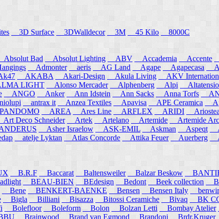
tes
3D Surface
3DWalldecor
3M
45 Kilo
8000C
Absolut Bad
Absolut Lighting
ABV
Accademia
Accente
A
angings
Admonter
aeris
AG Land
Agape
Agapecasa
Ag
k47
AKABA
Akari-Design
Akula Living
AKV Internation
MA LIGHT
Alonso Mercader
Alphenberg
Alpi
Altatensio
e
ANGO
Anker
Ann Idstein
Ann Sacks
Anna Torfs
ANN
iolupi
antrax it
Anzea Textiles
Apavisa
APE Ceramica
App
PANDOMO
AREA
Ares Line
ARFLEX
ARIDI
Arioste
rt Deco Schneider
Artek
Artelano
Artemide
Artemide Arch
NDERUS
Asher Israelow
ASK-EMIL
Askman
Aspeqt
A
edap
atelje Lyktan
Atlas Concorde
Attika Feuer
Auerberg
Au
UX
B.R.F
Baccarat
Baltensweiler
Balzar Beskow
BANTI
dlight
BEAU-BIEN
BEdesign
Bedont
Beek collection
B
Bene
BENKERT-BAENKE
Bensen
Bensen Italy
benwirth
e
Bigla
Billiani
Bisazza
Bitossi Ceramiche
Bivaq
BK CO
i
Bolefloor
Boleform
Bolon
Bolzan Letti
Bombay Atelier
BBU
Brainwood
Brand van Egmond
Brandoni
Brdr.Kruger