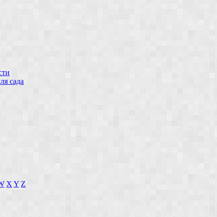
сти
ля сада
W
X
Y
Z