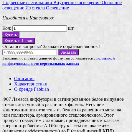
Подвесные светильники
Внутреннее освещение
Основное
освещение
Из стекла
Освещение
Находится в Категориях
Кол:
шт
Купить
Купить в 1 клик
Остались вопросы? Закажите обратный звонок !
Заказать
Заполняя и отправляя данную форму, вы соглашаетесь с
политикой
конфиденциальности персональных данных
Описание
Характеристики
О бренде Fabbian
Ф07 Ламасса диффузоры в сатинированное белое выдувное
стекло, доступный в различных формах. Несущие
конструкции изготовлены из белого окрашенного металла
или полиэстера, армированного стекловолокном. Этот
продукт совместим с лампами, принадлежащих к классам
энергопотребления: А,DEnergy классы по шкале а++
(наивысшая эффективность) до Е (самый низкий КПД).