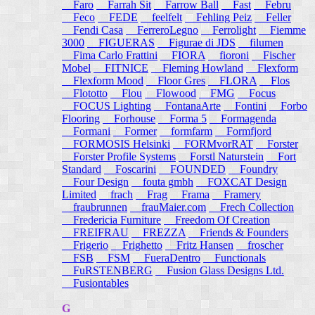
Faro
Farrah Sit
Farrow Ball
Fast
Febru
Feco
FEDE
feelfelt
Fehling Peiz
Feller
Fendi Casa
FerreroLegno
Ferrolight
Fiemme
3000
FIGUERAS
Figurae di JDS
filumen
Fima Carlo Frattini
FIORA
fioroni
Fischer
Mobel
FITNICE
Fleming Howland
Flexform
Flexform Mood
Floor Gres
FLORA
Flos
Flototto
Flou
Flowood
FMG
Focus
FOCUS Lighting
FontanaArte
Fontini
Forbo
Flooring
Forhouse
Forma 5
Formagenda
Formani
Former
formfarm
Formfjord
FORMOSIS Helsinki
FORMvorRAT
Forster
Forster Profile Systems
Forstl Naturstein
Fort
Standard
Foscarini
FOUNDED
Foundry
Four Design
fouta gmbh
FOXCAT Design
Limited
frach
Frag
Frama
Framery
fraubrunnen
frauMaier.com
Frech Collection
Fredericia Furniture
Freedom Of Creation
FREIFRAU
FREZZA
Friends & Founders
Frigerio
Frighetto
Fritz Hansen
froscher
FSB
FSM
FueraDentro
Functionals
FuRSTENBERG
Fusion Glass Designs Ltd.
Fusiontables
G