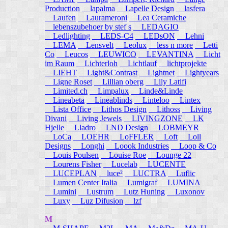
Production
lapalma
Lapelle Design
lasfera
Laufen
Laurameroni
Lea Ceramiche
lebenszubehoer by stef s
LEDAGIO
Ledlighting
LEDS-C4
LEDsON
Lehni
LEMA
Lensvelt
Leolux
less n more
Letti
Co
Leucos
LEUWICO
LEVANTINA
Licht
im Raum
Lichterloh
Lichtlauf
lichtprojekte
LIEHT
Light&Contrast
Lightnet
Lightyears
Ligne Roset
Lillian oberg
Lily Latifi
Limited.ch
Limpalux
Linde&Linde
Lineabeta
Lineablinds
Linteloo
Lintex
Lista Office
Lithos Design
Lithoss
Living
Divani
Living Jewels
LIVINGZONE
LK
Hjelle
Lladro
LND Design
LOBMEYR
LoCa
LOEHR
LoFFLER
Loft
Loll
Designs
Longhi
Loook Industries
Loop & Co
Louis Poulsen
Louise Roe
Lounge 22
Lourens Fisher
Lucelab
LUCENTE
LUCEPLAN
luce²
LUCTRA
Luflic
Lumen Center Italia
Lumigraf
LUMINA
Lumini
Lustrum
Lutz Huning
Luxonov
Luxy
Luz Difusion
lzf
M