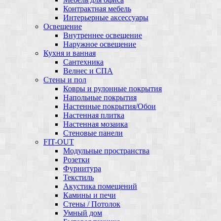
Контрактная мебель
Интерьерные аксессуары
Освещение
Внутреннее освещение
Наружное освещение
Кухня и ванная
Сантехника
Велнес и СПА
Стены и пол
Ковры и рулонные покрытия
Напольные покрытия
Настенные покрытия/Обои
Настенная плитка
Настенная мозаика
Стеновые панели
FIT-OUT
Модульные пространства
Розетки
Фурнитура
Текстиль
Акустика помещений
Камины и печи
Стены / Потолок
Умный дом