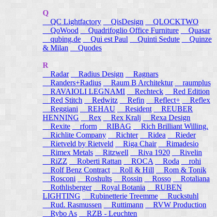
Q
QC Lightfactory
QisDesign
QLOCKTWO
QoWood
Quadrifoglio Office Furniture
Quasar
qubing.de
Qui est Paul
Quinti Sedute
Quinze
& Milan
Quodes
R
Radar
Radius Design
Ragnars
Randers+Radius
Raum B Architektur
raumplus
RAVAIOLI LEGNAMI
Rechteck
Red Edition
Red Stitch
Redwitz
Refin
Reflect+
Reflex
Reggiani
REHAU
Resident
REUBER
HENNING
Rex
Rex Kralj
Rexa Design
Rexite
rform
RIBAG
Rich Brilliant Willing.
Richlite Company
Richter
Ridea
Rieder
Rietveld by Rietveld
Riga Chair
Rimadesio
Rimex Metals
Ritzwell
Riva 1920
Rivelin
RiZZ
Roberti Rattan
ROCA
Roda
rohi
Rolf Benz Contract
Roll & Hill
Rom & Tonik
Rosconi
Roshults
Rossin
Rosso
Rotaliana
Rothlisberger
Royal Botania
RUBEN
LIGHTING
Rubinetterie Treemme
Ruckstuhl
Rud. Rasmussen
Ruttimann
RVW Production
Rybo As
RZB - Leuchten