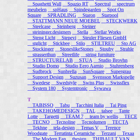
Spaghetti Wall
Spazio RT
Spectral
spectrum
meubelen
spHaus
Spindegarden
Spot On
Square
SPRADLING
Staron
Starpool
STATTMANN NEUE MOEBEL
STECKWERK
Steelcase
Steinberg
Steiner
steininger.designers
Stella
Stellar Works
Steng Licht
Stepevi
Steuler Fliesen GmbH
stglicht
Stickbee
Stilo
STILTREU
Sto AG
Stockinger
StoneslikeStones
Stouby
Strahle
strasserthun
Streetlife
string furniture
STRUCTURELAB
STUA
Studio Brovhn
Studio Domo
Studio Eero Aarnio
Stuhrenberg
Sudbrock
Sunbrella
SunSquare
Supergrau
Support Design
Suzusan
Svensson Markspelle
Swedese
Swedstyle
Swiss Plus
Swissflex
System 180
Systemtronic
Sywawa
T
TABISSO
Tabu
Tacchini Italia
Tai Ping
TAKEHOMEDESIGN
TAL
talsee
Tante
Lotte
Targetti
TEAM 7
team by wellis
TECE
TECNO
Tecnoline
Tecnolumen
TECTA
Tekhne
tela-design
Temas V
Terence
Woodgate
Terratinta Ceramiche
Terzani
Texaa
The Modern Fan
thesign
THIBAULT VAN