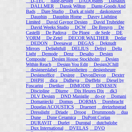
D-TEC
dade-design
DADObaths
Daisalux
DALLMER
Dansk Wilton
Dante-Goods And
Bads
Dare Studio
Dark at night
daskonzept
Dauphin
Dauphin Home
Davey Lighting
Limited
David Gaynor Design
David Trubridge
David Weeks Studio
DCW
De Breuyn
De
Castelli
De Padova
De Ploeg
de Sede
DE
VORM
De Zetel
DECOR WALTHER
Dedar
DEDON
Deesawat
DEGAS
Deknudt
Mirrors
Delightfull
DELIUS
Delivi
Delta
Light
Demode
Denz
Desalto
Design
Composite
Design House Stockholm
Design
Within Reach
Design You Edit
Design2Chill
designerslabel
Designheiten
designheure
Designoffice
Desiree
DevonDevon
Dexter
DHPH
dica
Didheya
Dieffebi
Diesel by
Foscarini
Dietiker
DIMODIS
DINESEN
Discipline
Diurne
Dix Heures Dix
dk3
DLV Design
DND Maniglie
do-ce
Domani
Domaniecki
Domus
DORMA
Dornbracht
Douglas ACOUSTICS
Draenert
dreizehngrad
Dresslight
Driade
Droog
Drummonds
dua
Dune
Dune Ceramica
DuPont Corian
DURAVIT
Durlet
Duropal
dutchglobe
Dux International
DVELAS
DVO