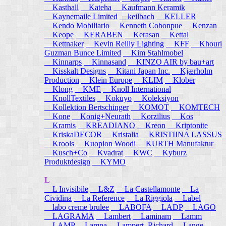
Kasthall
Kateha
Kaufmann Keramik
Kaynemaile Limited
keilbach
KELLER
Kendo Mobiliario
Kenneth Cobonpue
Kenzan
Keope
KERABEN
Kerasan
Kettal
Kettnaker
Kevin Reilly Lighting
KFF
Khouri
Guzman Bunce Limited
Kim Stahlmobel
Kinnarps
Kinnasand
KINZO AIR by bau+art
Kisskalt Designs
Kitani Japan Inc.
Kjærholm
Production
Klein Europe
KLIM
Klober
Klong
KME
Knoll International
KnollTextiles
Kokuyo
Koleksiyon
Kollektion Bertschinger
KOMOT
KOMTECH
Kone
Konig+Neurath
Korzilius
Kos
Kramis
KREADIANO
Kreon
Kriptonite
KriskaDECOR
Kristalia
KRISTIINA LASSUS
Krools
Kuopion Woodi
KURTH Manufaktur
Kusch+Co
Kvadrat
KWC
Kyburz
Produktdesign
KYMO
L
L Invisibile
L&Z
La Castellamonte
La
Cividina
La Reference
La Riggiola
Label
labo creme brulee
LABOFA
LADP
LAGO
LAGRAMA
Lambert
Laminam
Lamm
LAMP
Lampa
Lampert, Richard
Lange