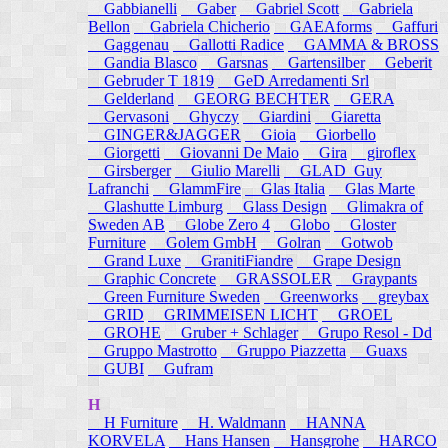
Gabbianelli
Gaber
Gabriel Scott
Gabriela
Bellon
Gabriela Chicherio
GAEAforms
Gaffuri
Gaggenau
Gallotti Radice
GAMMA & BROSS
Gandia Blasco
Garsnas
Gartensilber
Geberit
Gebruder T 1819
GeD Arredamenti Srl
Gelderland
GEORG BECHTER
GERA
Gervasoni
Ghyczy
Giardini
Giaretta
GINGER&JAGGER
Gioia
Giorbello
Giorgetti
Giovanni De Maio
Gira
giroflex
Girsberger
Giulio Marelli
GLAD_Guy
Lafranchi
GlammFire
Glas Italia
Glas Marte
Glashutte Limburg
Glass Design
Glimakra of
Sweden AB
Globe Zero 4
Globo
Gloster
Furniture
Golem GmbH
Golran
Gotwob
Grand Luxe
GranitiFiandre
Grape Design
Graphic Concrete
GRASSOLER
Graypants
Green Furniture Sweden
Greenworks
greybax
GRID
GRIMMEISEN LICHT
GROEL
GROHE
Gruber + Schlager
Grupo Resol - Dd
Gruppo Mastrotto
Gruppo Piazzetta
Guaxs
GUBI
Gufram
H
H Furniture
H. Waldmann
HANNA
KORVELA
Hans Hansen
Hansgrohe
HARCO