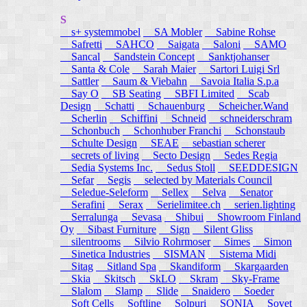
S
s+ systemmobel
SA Mobler
Sabine Rohse
Safretti
SAHCO
Saigata
Saloni
SAMO
Sancal
Sandstein Concept
Sanktjohanser
Santa & Cole
Sarah Maier
Sartori Luigi Srl
Sattler
Saum & Viebahn
Savoia Italia S.p.a
Say O
SB Seating
SBFI Limited
Scab
Design
Schatti
Schauenburg
Scheicher.Wand
Scherlin
Schiffini
Schneid
schneiderschram
Schonbuch
Schonhuber Franchi
Schonstaub
Schulte Design
SEAE
sebastian scherer
secrets of living
Secto Design
Sedes Regia
Sedia Systems Inc.
Sedus Stoll
SEEDDESIGN
Sefar
Segis
selected by Materials Council
Seledue-Seleform
Sellex
Selva
Senator
Serafini
Serax
Serielimitee.ch
serien.lighting
Serralunga
Sevasa
Shibui
Showroom Finland
Oy
Sibast Furniture
Sign
Silent Gliss
silentrooms
Silvio Rohrmoser
Simes
Simon
Sinetica Industries
SISMAN
Sistema Midi
Sitag
Sitland Spa
Skandiform
Skargaarden
Skia
Skitsch
SkLO
Skram
Sky-Frame
Slalom
Slamp
Slide
Snaidero
Soeder
Soft Cells
Softline
Solpuri
SONIA
Sovet