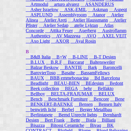
Artmodul
arturo alvarez
ASANDERUS
Asher Israelow
ASK-EMIL
Askman
Aspeqt
ASPLUND
Assemblyroom
Atanor
Atelier
Alinea
Atelier Areti
Atelier Haussmann
Atelier
Pfister
Atelier Sedap
atelje Lyktan
Atlas
Concorde
Attika Feuer
Auerberg
Austroflamm
Authentics
AV Mazzega
AVO
AXEL VEIT
Axo Light
AXOR
Ayal Rosin
B
B&B Italia
B+W
B-LINE
B-T Design
B.LUX
B.R.F
Baccarat
Baltensweiler
Balzar Beskow
BANTIE
Bark
Baroncelli
BarovierToso
Basalte
BassamFellows
BAUX
BBB emmebonacina
Bd Barcelona
Beadlight
BEAU-BIEN
BEdesign
Bedont
Beek collection
BEGA
behr
Belfakto
Bellboy
BELTA-FRAJUMAR
BELUX
Bench
Benchmark Furniture
Bencore
Bene
BENKERT-BAENKE
Bensen
Bensen Italy
benwirth licht
Berbel
Berger Metallbau
Berlintapete
Bernd Unrecht lights
Bernhardt
Design
Bert Frank
Bette
Bigla
Billiani
Bisazza
Bitossi Ceramiche
Bivaq
BK
CONTRACT
Blofield
Blome
Blond Belysning