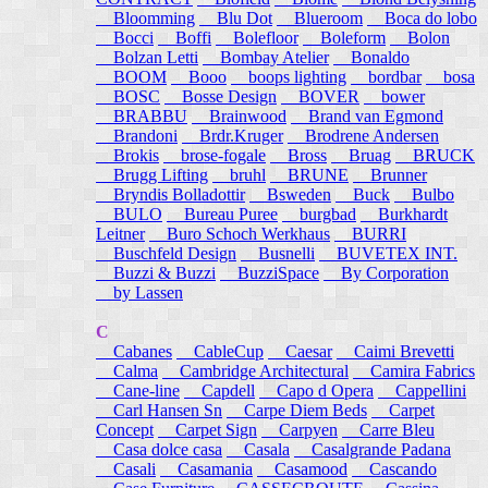
Bloomming
Blu Dot
Blueroom
Boca do lobo
Bocci
Boffi
Bolefloor
Boleform
Bolon
Bolzan Letti
Bombay Atelier
Bonaldo
BOOM
Booo
boops lighting
bordbar
bosa
BOSC
Bosse Design
BOVER
bower
BRABBU
Brainwood
Brand van Egmond
Brandoni
Brdr.Kruger
Brodrene Andersen
Brokis
brose-fogale
Bross
Bruag
BRUCK
Brugg Lifting
bruhl
BRUNE
Brunner
Bryndis Bolladottir
Bsweden
Buck
Bulbo
BULO
Bureau Puree
burgbad
Burkhardt
Leitner
Buro Schoch Werkhaus
BURRI
Buschfeld Design
Busnelli
BUVETEX INT.
Buzzi & Buzzi
BuzziSpace
By Corporation
by Lassen
C
Cabanes
CableCup
Caesar
Caimi Brevetti
Calma
Cambridge Architectural
Camira Fabrics
Cane-line
Capdell
Capo d Opera
Cappellini
Carl Hansen Sn
Carpe Diem Beds
Carpet
Concept
Carpet Sign
Carpyen
Carre Bleu
Casa dolce casa
Casala
Casalgrande Padana
Casali
Casamania
Casamood
Cascando