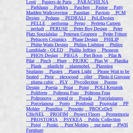
Lenti
Papiers de Paris
PARACHILNA
Parkhaus
Parklex
Paschen
Pastoe
Patty
Madden Wallcovering
Paustian
Paviom
PCM
Design
Pedano
PEDRALI
PeLiDesign
PELLE
performa
Pergo
Perletta Carpets
perludi
PERUSE
Peter Boy Design
Peter
Platz Spezialglas
Petersen Gruppen
Petite Friture
Petracers Ceramics
Phase Design
PHILIP
Philip Watts Design
Philips Lighting
Philips
Lumiblade - OLED
Phillip Jeffries
Phoneon
PHOS Design
PIEGA
Piet Boon
Pilat &
Pilat
Pinch
Piure
PIURIC
Plan W
Planika
Plank
planlicht
planmobel.
Planning
Sisplamo
Plastex
Platek Light
Please Wait to be
Seated
Pletz
plexwood
pliet
Plinio il Giovane
pluma cubic
PLY
Plycollection
Poemo
Design
Poesia
Poiat
Point
POLI Keramik
Poliform
Poltrona Frau
Poltrona Frau
Poltronova
pomd or
Porada
Porcelaingres
Porcelanosa
Porro
Postfossil
Poujoulat
PP
Mobler
Prandina
Presotto
PROCeDeS
CHeNEL
PROFIM
Project Floors
Promemoria
PROSTORIA
PSYKEA
Public Collection
Pujol
Punkt.
Punt Mobles
pur natur
PWH
Furniture