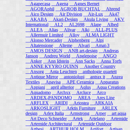
Agapecasa
Agena
Agnes Bernet
AGORAphil
AGROB BUCHTAL
Ahrend
Aico Design
Air Division
Air-Lux
Ak47
AKABA
Akari-Design
Akula Living
AKV
International
AL2
AL2698
Alape
Albed
ALEA
Alias
Alivar
Alki
ALL-PLUS
Allermuir Limited
Alloy
ALMA LIGHT
Alonso Mercader
Alphenberg
Alpi
Altatensione
Alteme
Alvari
Amat-3
AMOS DESIGN
ANB art-design
Andreas
Janson
Andreu World
Anglepoise
ANGO
Anker
Ann Idstein
Ann Sacks
Anna Torfs
ANNE KYYRO QUINN
Another Country
Ansorg
Anta Leuchten
anthologie quartett
Antique Mirror
antoniolupi
antrax it
Anzea
Textiles
Apavisa
APE Ceramica
Apparatus
Appiani
april allterior
Aqlus
Aqua Creations
Aquadomo
Archxx
Arcluce
Arco
ARDEX-PANDOMO
AREA
Ares Line
ARFLEX
ARIDI
Ariostea
ARKAIA
ARKOSLIGHT
Arktis Furniture
ARLEX
design
Arlex Italia
Armstrong
Arper
art aqua
Art Deco Schneider
Artek
Artelano
Artemide
Artemide Architectural
Artemide Outdoor
Arthesi
ARTHUR HOLM
Artifort
Artisan