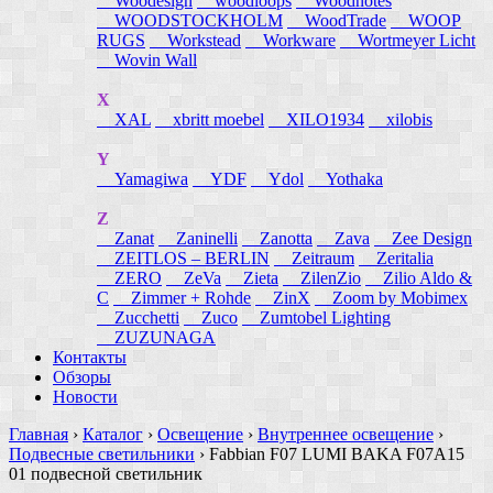
Woodesign
woodloops
Woodnotes
WOODSTOCKHOLM
WoodTrade
WOOP
RUGS
Workstead
Workware
Wortmeyer Licht
Wovin Wall
X
XAL
xbritt moebel
XILO1934
xilobis
Y
Yamagiwa
YDF
Ydol
Yothaka
Z
Zanat
Zaninelli
Zanotta
Zava
Zee Design
ZEITLOS – BERLIN
Zeitraum
Zeritalia
ZERO
ZeVa
Zieta
ZilenZio
Zilio Aldo &
C
Zimmer + Rohde
ZinX
Zoom by Mobimex
Zucchetti
Zuco
Zumtobel Lighting
ZUZUNAGA
Контакты
Обзоры
Новости
Главная
›
Каталог
›
Освещение
›
Внутреннее освещение
›
Подвесные светильники
›
Fabbian F07 LUMI BAKA F07A15
01 подвесной светильник