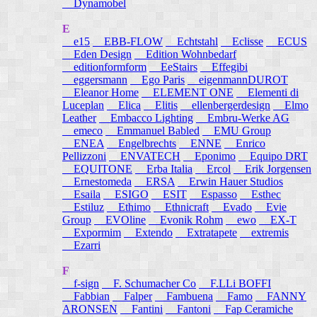
Dynamobel
E
e15
EBB-FLOW
Echtstahl
Eclisse
ECUS
Eden Design
Edition Wohnbedarf
editionformform
EeStairs
Effegibi
eggersmann
Ego Paris
eigenmannDUROT
Eleanor Home
ELEMENT ONE
Elementi di
Luceplan
Elica
Elitis
ellenbergerdesign
Elmo
Leather
Embacco Lighting
Embru-Werke AG
emeco
Emmanuel Babled
EMU Group
ENEA
Engelbrechts
ENNE
Enrico
Pellizzoni
ENVATECH
Eponimo
Equipo DRT
EQUITONE
Erba Italia
Ercol
Erik Jorgensen
Ernestomeda
ERSA
Erwin Hauer Studios
Esaila
ESIGO
ESIT
Espasso
Esthec
Estiluz
Ethimo
Ethnicraft
Evado
Evie
Group
EVOline
Evonik Rohm
ewo
EX-T
Expormim
Extendo
Extratapete
extremis
Ezarri
F
f-sign
F. Schumacher Co
F.LLi BOFFI
Fabbian
Falper
Fambuena
Famo
FANNY
ARONSEN
Fantini
Fantoni
Fap Ceramiche