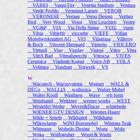
VARIO
Vauni Fire
Venetia Studium
Ventura
Verde Profilo
Vermund Larsen
VEROB
VERONESE
Verpan
Verso Design
Vertigo
Bird
Very Wood
Vesoi
Vest Leuchten
Vestre
VG&P
VIA
Via Della Spiga
VIAL
viasit
Vibia
Vibieffe
viccarbe
VIEFE
Vifian
Mobelwerkstatten AG
Vij5
Vilagrasa
Villeroy
& Boch
Vincent Sheppard
Vinterio
VIOCERO
Virtuell
Viso
Visplay
Vistosi
Viteo
Vitra
VitrA Bad
Vitrealspecchi
Vitrocsa
VIVES
Ceramica
Vladimir Kagan
Voice AB
VOLA
Volimea
Vondom
Vorwerk
VS
W
Wacotech - Wacosystems
Wagner
WALL &
DECo
WALLIA
wallunica
Walser Mobel
Walter Knoll
Wastberg
Wave
wb form
Weishaupl
Weitzner
werner works
WEST
Westeifel Werke
Wever&Ducre
whitebeds
WIENER GTV DESIGN
Wiesner-Hager
Wilde + Spieth
Wildspirit
Wilkhahn
Willowlamp
WINI Buromobel
Wintons Teak
Wittmann
Wobedo Design
Wogg
Wohr
Woka
Wolfsgruber
Wood & Washi