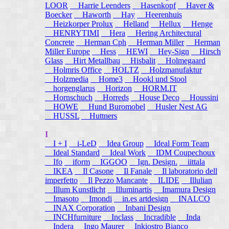
LOOR
Harrie Leenders
Hasenkopf
Haver &
Boecker
Haworth
Hay
Heerenhuis
Heizkorper Prolux
Helland
Hellux
Henge
HENRYTIMI
Hera
Hering Architectural
Concrete
Herman Cph
Herman Miller
Herman
Miller Europe
Hess
HEWI
Hey-Sign
Hirsch
Glass
Hirt Metallbau
Hisbalit
Holmegaard
Holmris Office
HOLTZ
Holzmanufaktur
Holzmedia
Home3
Hookl und Stool
horgenglarus
Horizon
HORM.IT
Hornschuch
Horreds
House Deco
Houssini
HOWE
Hund Buromobel
Husler Nest AG
HUSSL
Huttners
I
I + I
i-LeD
Idea Group
Ideal Form Team
Ideal Standard
Ideal Work
IDM Coupechoux
Ifo
iform
IGGOO
Ign. Design.
iittala
IKEA
Il Casone
Il Fanale
Il laboratorio dell
imperfetto
Il Pezzo Mancante
ILIDE
Illulian
Illum Kunstlicht
Illuminartis
Imamura Design
Imasoto
Imondi
in.es artdesign
INALCO
INAX Corporation
Inbani Design
INCHfurniture
Inclass
Incradible
Inda
Indera
Ingo Maurer
Inkiostro Bianco