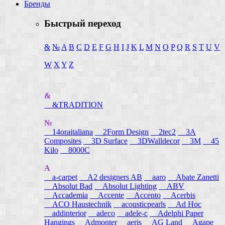
Бренды
Быстрый переход
&
№
A
B
C
D
E
F
G
H
I
J
K
L
M
N
O
P
Q
R
S
T
U
V
W
X
Y
Z
&
&TRADITION
№
14oraitaliana
2Form Design
2tec2
3A
Composites
3D Surface
3DWalldecor
3M
45
Kilo
8000C
A
a-carpet
A2 designers AB
aaro
Abate Zanetti
Absolut Bad
Absolut Lighting
ABV
Accademia
Accente
Accento
Acerbis
ACO Haustechnik
acousticpearls
Ad Hoc
addinterior
adeco
adele-c
Adelphi Paper
Hangings
Admonter
aeris
AG Land
Agape