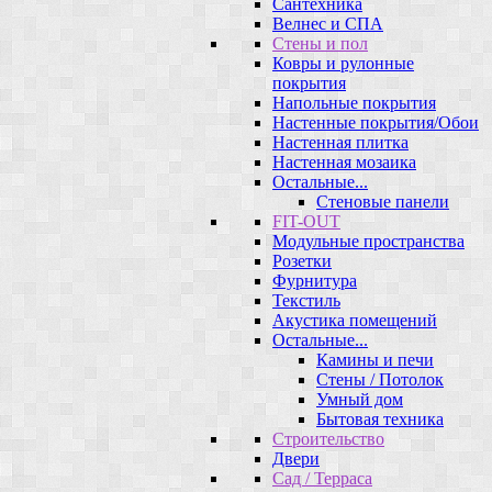
Сантехника
Велнес и СПА
Стены и пол
Ковры и рулонные
покрытия
Напольные покрытия
Настенные покрытия/Обои
Настенная плитка
Настенная мозаика
Остальные...
Стеновые панели
FIT-OUT
Модульные пространства
Розетки
Фурнитура
Текстиль
Акустика помещений
Остальные...
Камины и печи
Стены / Потолок
Умный дом
Бытовая техника
Строительство
Двери
Сад / Терраса