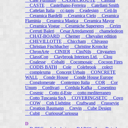
Case Furniture
CASSECROUTE
Cassina
CASTE
Castelhano-Ferreira
Catellani Smith
Cattelan Italia
cc-tapis
Ceadesign
Ceil-In
Ceramica Bardelli
Ceramica Cielo
Ceramica
Flaminia
Ceramica Magica
Ceramica Mayor
Ceramica Vogue
Ceramiche Supergres
Cerim
Cerruti Baleri
Cesar Arredamenti
chameledeon
CHAT-BOARD
Cherner
Chevalier edition
CHEVILLOTTE
Chiccham
Chivasso
Christian Fischbacher
Christine Kroncke
ChronArte
CINIER
CiniNils
Citygarten
ClassiCon
Claybrook Interiors Ltd.
Clou
Coalesse
Cobalti
Cocomosaic
Cocoon Fires
CODIS BATH
Cole
Colebrook
colect
complexma
Concept Urbain
CONCRETE
WALL
Conde House
Conde House Europe
Conglomerate
Contempo Italia
COR
Cor
Unum
Cordivari
Cordula Kafka
Cosentino
Cosmic
Cotto d-Este
cotto mediterraneo
Cotto Tuscania SpA
COVERINGSETC
Covo
COW
Cph Lighting
Craftwand
Crassevig
Creation Baumann
Crevin
Cube Design
Cubit
CuriousaCuriousa
D