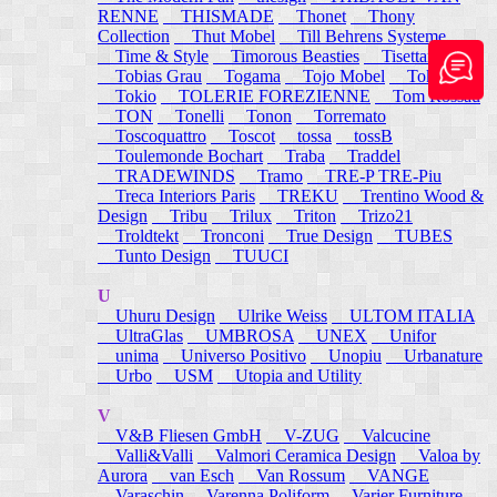
RENNE
THISMADE
Thonet
Thony
Collection
Thut Mobel
Till Behrens Systeme
Time & Style
Timorous Beasties
Tisettanta
Tobias Grau
Togama
Tojo Mobel
Token
Tokio
TOLERIE FOREZIENNE
Tom Rossau
TON
Tonelli
Tonon
Torremato
Toscoquattro
Toscot
tossa
tossB
Toulemonde Bochart
Traba
Traddel
TRADEWINDS
Tramo
TRE-P TRE-Piu
Treca Interiors Paris
TREKU
Trentino Wood &
Design
Tribu
Trilux
Triton
Trizo21
Troldtekt
Tronconi
True Design
TUBES
Tunto Design
TUUCI
U
Uhuru Design
Ulrike Weiss
ULTOM ITALIA
UltraGlas
UMBROSA
UNEX
Unifor
unima
Universo Positivo
Unopiu
Urbanature
Urbo
USM
Utopia and Utility
V
V&B Fliesen GmbH
V-ZUG
Valcucine
Valli&Valli
Valmori Ceramica Design
Valoa by
Aurora
van Esch
Van Rossum
VANGE
Varaschin
Varenna Poliform
Varier Furniture