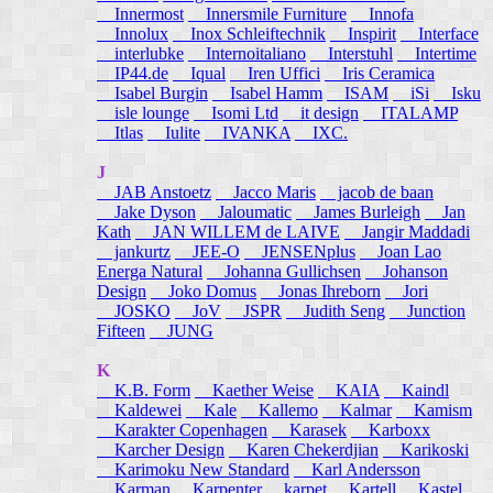
Innermost
Innersmile Furniture
Innofa
Innolux
Inox Schleiftechnik
Inspirit
Interface
interlubke
Internoitaliano
Interstuhl
Intertime
IP44.de
Iqual
Iren Uffici
Iris Ceramica
Isabel Burgin
Isabel Hamm
ISAM
iSi
Isku
isle lounge
Isomi Ltd
it design
ITALAMP
Itlas
Iulite
IVANKA
IXC.
J
JAB Anstoetz
Jacco Maris
jacob de baan
Jake Dyson
Jaloumatic
James Burleigh
Jan
Kath
JAN WILLEM de LAIVE
Jangir Maddadi
jankurtz
JEE-O
JENSENplus
Joan Lao
Energa Natural
Johanna Gullichsen
Johanson
Design
Joko Domus
Jonas Ihreborn
Jori
JOSKO
JoV
JSPR
Judith Seng
Junction
Fifteen
JUNG
K
K.B. Form
Kaether Weise
KAIA
Kaindl
Kaldewei
Kale
Kallemo
Kalmar
Kamism
Karakter Copenhagen
Karasek
Karboxx
Karcher Design
Karen Chekerdjian
Karikoski
Karimoku New Standard
Karl Andersson
Karman
Karpenter
karpet
Kartell
Kastel