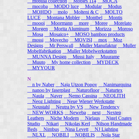
mobilia collection
Mobles 114
MOCA
mocoba
MODO luce
Modular
Modus
MOHDO
molo
Molteni & C
MOLTO
LUCE
Montana Mobler
Montbel
Montis
moooi
Moormann
more
Moree
Morelato
Morgen
Morita Aluminum
Morizza
Moroso
Mosa
Mosaico+
MOSO bamboo products
mossi
Movecho
MOVISI
mox
Moz
Designs
Mr Perswall
Muller Manufaktur
Muller
Mobelfabrikation
Muller Mobelwerkstatten
MUNNA Design
Mussi Italy
Muurame
Muuto
My home collection
MYDECK
MYYOUR
N
n by Naber
Naja Utzon Popov
Nanimarquina
nanoo by faserplast
Naturofloor
Naturtex
Naula
Naver
Nemo Cassina
NEOLITH
Neoz Lighting
Neue Wiener Werkstatte
Neustahl
Neutra by VS
New Tendency
NEW WORKS
Neweba
next
Nextep
Leathers
Niche Modern
Nielaus
Nigel Coates
Studio
Nikari
Nikolas Kerl
Nilson Handmade
Beds
Nimbus
Nina Levett
NJ Lighting
NLXL
NOBILI
NOBILIS
Nola Star