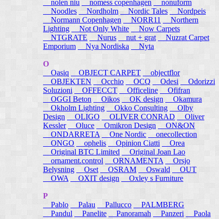
nolen niu
nomess copenhagen
nonuform
Noodles
Nordholm
Nordic Tales
Nordpeis
Normann Copenhagen
NORR11
Northern
Lighting
Not Only White
Now Carpets
NTGRATE
Nurus
nut + grat
Nuzrat Carpet
Emporium
Nya Nordiska
Nyta
O
Oasiq
OBJECT CARPET
objectflor
OBJEKTEN
Occhio
OCQ
Odesi
Odorizzi
Soluzioni
OFFECCT
Officeline
Ofifran
OGGI Beton
Oikos
OK design
Okamura
Okholm Lighting
Okko Consulting
Olby
Design
OLIGO
OLIVER CONRAD
Oliver
Kessler
Oluce
Omikron Design
ON&ON
ONDARRETA
One Nordic
onecollection
ONGO
ophelis
Opinion Ciatti
Orea
Original BTC Limited
Original Joan Lao
ornament.control
ORNAMENTA
Orsjo
Belysning
Oset
OSRAM
Oswald
OUT
OWA
OXIT design
Oxley s Furniture
P
Pablo
Palau
Pallucco
PALMBERG
Pandul
Panelite
Panoramah
Panzeri
Paola