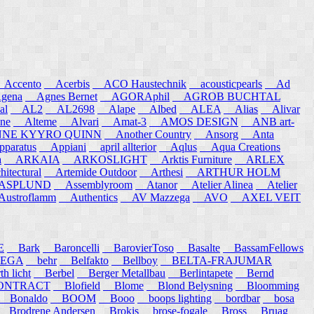
ccento
Acerbis
ACO Haustechnik
acousticpearls
Ad
ena
Agnes Bernet
AGORAphil
AGROB BUCHTAL
al
AL2
AL2698
Alape
Albed
ALEA
Alias
Alivar
ne
Alteme
Alvari
Amat-3
AMOS DESIGN
ANB art-
E KYYRO QUINN
Another Country
Ansorg
Anta
aratus
Appiani
april allterior
Aqlus
Aqua Creations
a
ARKAIA
ARKOSLIGHT
Arktis Furniture
ARLEX
itectural
Artemide Outdoor
Arthesi
ARTHUR HOLM
SPLUND
Assemblyroom
Atanor
Atelier Alinea
Atelier
stroflamm
Authentics
AV Mazzega
AVO
AXEL VEIT
E
Bark
Baroncelli
BarovierToso
Basalte
BassamFellows
EGA
behr
Belfakto
Bellboy
BELTA-FRAJUMAR
 licht
Berbel
Berger Metallbau
Berlintapete
Bernd
NTRACT
Blofield
Blome
Blond Belysning
Bloomming
Bonaldo
BOOM
Booo
boops lighting
bordbar
bosa
Brodrene Andersen
Brokis
brose-fogale
Bross
Bruag