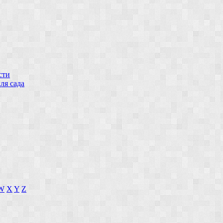
сти
ля сада
W
X
Y
Z