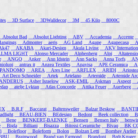
tes
3D Surface
3DWalldecor
3M
45 Kilo
8000C
Absolut Bad
Absolut Lighting
ABV
Accademia
Accente
A
angings
Admonter
aeris
AG Land
Agape
Agapecasa
Ag
k47
AKABA
Akari-Design
Akula Living
AKV Internation
MA LIGHT
Alonso Mercader
Alphenberg
Alpi
Altatensio
e
ANGO
Anker
Ann Idstein
Ann Sacks
Anna Torfs
ANN
iolupi
antrax it
Anzea Textiles
Apavisa
APE Ceramica
App
PANDOMO
AREA
Ares Line
ARFLEX
ARIDI
Arioste
rt Deco Schneider
Artek
Artelano
Artemide
Artemide Arch
NDERUS
Asher Israelow
ASK-EMIL
Askman
Aspeqt
A
edap
atelje Lyktan
Atlas Concorde
Attika Feuer
Auerberg
Au
UX
B.R.F
Baccarat
Baltensweiler
Balzar Beskow
BANTI
dlight
BEAU-BIEN
BEdesign
Bedont
Beek collection
B
Bene
BENKERT-BAENKE
Bensen
Bensen Italy
benwirth
e
Bigla
Billiani
Bisazza
Bitossi Ceramiche
Bivaq
BK CO
i
Bolefloor
Boleform
Bolon
Bolzan Letti
Bombay Atelier
BBU
Brainwood
Brand van Egmond
Brandoni
Brdr.Kruger