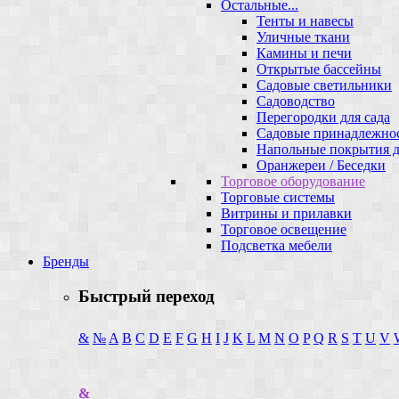
Остальные...
Тенты и навесы
Уличные ткани
Камины и печи
Открытые бассейны
Садовые светильники
Садоводство
Перегородки для сада
Садовые принадлежно
Напольные покрытия д
Оранжереи / Беседки
Торговое оборудование
Торговые системы
Витрины и прилавки
Торговое освещение
Подсветка мебели
Бренды
Быстрый переход
&
№
A
B
C
D
E
F
G
H
I
J
K
L
M
N
O
P
Q
R
S
T
U
V
&