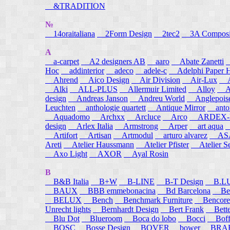
&TRADITION
№
14oraitaliana
2Form Design
2tec2
3A Composi
A
a-carpet
A2 designers AB
aaro
Abate Zanetti
Hoc
addinterior
adeco
adele-c
Adelphi Paper H
Ahrend
Aico Design
Air Division
Air-Lux
A
Alki
ALL-PLUS
Allermuir Limited
Alloy
AL
design
Andreas Janson
Andreu World
Anglepois
Leuchten
anthologie quartett
Antique Mirror
anton
Aquadomo
Archxx
Arcluce
Arco
ARDEX-
design
Arlex Italia
Armstrong
Arper
art aqua
A
Artifort
Artisan
Artmodul
arturo alvarez
ASA
Areti
Atelier Haussmann
Atelier Pfister
Atelier S
Axo Light
AXOR
Ayal Rosin
B
B&B Italia
B+W
B-LINE
B-T Design
B.L
BAUX
BBB emmebonacina
Bd Barcelona
Bea
BELUX
Bench
Benchmark Furniture
Bencore
Unrecht lights
Bernhardt Design
Bert Frank
Bett
Blu Dot
Blueroom
Boca do lobo
Bocci
Boff
BOSC
Bosse Design
BOVER
bower
BRA