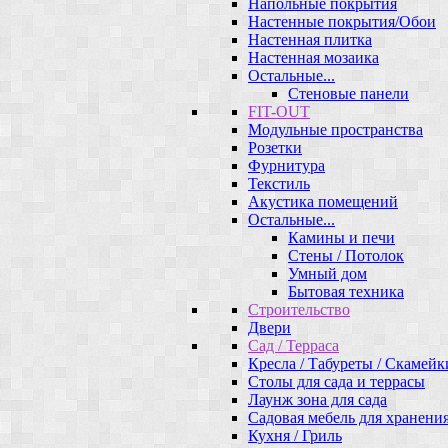
Напольные покрытия
Настенные покрытия/Обои
Настенная плитка
Настенная мозаика
Остальные...
Стеновые панели
FIT-OUT
Модульные пространства
Розетки
Фурнитура
Текстиль
Акустика помещений
Остальные...
Камины и печи
Стены / Потолок
Умный дом
Бытовая техника
Строительство
Двери
Сад / Терраса
Кресла / Табуреты / Скамейк
Столы для сада и террасы
Лаунж зона для сада
Садовая мебель для хранени
Кухня / Гриль