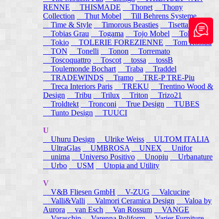
RENNE
THISMADE
Thonet
Thony
Collection
Thut Mobel
Till Behrens Systeme
Time & Style
Timorous Beasties
Tisettanta
Tobias Grau
Togama
Tojo Mobel
Token
Tokio
TOLERIE FOREZIENNE
Tom Rossau
TON
Tonelli
Tonon
Torremato
Toscoquattro
Toscot
tossa
tossB
Toulemonde Bochart
Traba
Traddel
TRADEWINDS
Tramo
TRE-P TRE-Piu
Treca Interiors Paris
TREKU
Trentino Wood &
Design
Tribu
Trilux
Triton
Trizo21
Troldtekt
Tronconi
True Design
TUBES
Tunto Design
TUUCI
U
Uhuru Design
Ulrike Weiss
ULTOM ITALIA
UltraGlas
UMBROSA
UNEX
Unifor
unima
Universo Positivo
Unopiu
Urbanature
Urbo
USM
Utopia and Utility
V
V&B Fliesen GmbH
V-ZUG
Valcucine
Valli&Valli
Valmori Ceramica Design
Valoa by
Aurora
van Esch
Van Rossum
VANGE
Varaschin
Varenna Poliform
Varier Furniture