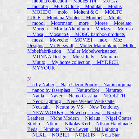
mobilia collection
Mobles 114
MOCA
mocoba
MODO luce
Modular
Modus
MOHDO
molo
Molteni & C
MOLTO
LUCE
Montana Mobler
Montbel
Montis
moooi
Moormann
more
Moree
Morelato
Morgen
Morita Aluminum
Morizza
Moroso
Mosa
Mosaico+
MOSO bamboo products
mossi
Movecho
MOVISI
mox
Moz
Designs
Mr Perswall
Muller Manufaktur
Muller
Mobelfabrikation
Muller Mobelwerkstatten
MUNNA Design
Mussi Italy
Muurame
Muuto
My home collection
MYDECK
MYYOUR
N
n by Naber
Naja Utzon Popov
Nanimarquina
nanoo by faserplast
Naturofloor
Naturtex
Naula
Naver
Nemo Cassina
NEOLITH
Neoz Lighting
Neue Wiener Werkstatte
Neustahl
Neutra by VS
New Tendency
NEW WORKS
Neweba
next
Nextep
Leathers
Niche Modern
Nielaus
Nigel Coates
Studio
Nikari
Nikolas Kerl
Nilson Handmade
Beds
Nimbus
Nina Levett
NJ Lighting
NLXL
NOBILI
NOBILIS
Nola Star