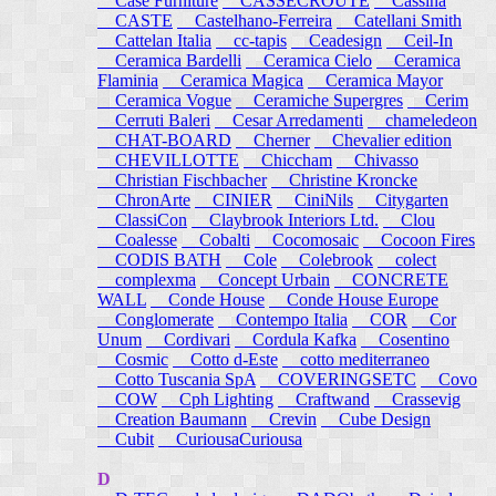
Case Furniture
CASSECROUTE
Cassina
CASTE
Castelhano-Ferreira
Catellani Smith
Cattelan Italia
cc-tapis
Ceadesign
Ceil-In
Ceramica Bardelli
Ceramica Cielo
Ceramica
Flaminia
Ceramica Magica
Ceramica Mayor
Ceramica Vogue
Ceramiche Supergres
Cerim
Cerruti Baleri
Cesar Arredamenti
chameledeon
CHAT-BOARD
Cherner
Chevalier edition
CHEVILLOTTE
Chiccham
Chivasso
Christian Fischbacher
Christine Kroncke
ChronArte
CINIER
CiniNils
Citygarten
ClassiCon
Claybrook Interiors Ltd.
Clou
Coalesse
Cobalti
Cocomosaic
Cocoon Fires
CODIS BATH
Cole
Colebrook
colect
complexma
Concept Urbain
CONCRETE
WALL
Conde House
Conde House Europe
Conglomerate
Contempo Italia
COR
Cor
Unum
Cordivari
Cordula Kafka
Cosentino
Cosmic
Cotto d-Este
cotto mediterraneo
Cotto Tuscania SpA
COVERINGSETC
Covo
COW
Cph Lighting
Craftwand
Crassevig
Creation Baumann
Crevin
Cube Design
Cubit
CuriousaCuriousa
D