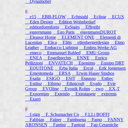
Dynamobel
E
e15
EBB-FLOW
Echtstahl
Eclisse
ECUS
Eden Design
Edition Wohnbedarf
editionformform
EeStairs
Effegibi
eggersmann
Ego Paris
eigenmannDUROT
Eleanor Home
ELEMENT ONE
Elementi di
Luceplan
Elica
Elitis
ellenbergerdesign
Elmo
Leather
Embacco Lighting
Embru-Werke AG
emeco
Emmanuel Babled
EMU Group
ENEA
Engelbrechts
ENNE
Enrico
Pellizzoni
ENVATECH
Eponimo
Equipo DRT
EQUITONE
Erba Italia
Ercol
Erik Jorgensen
Ernestomeda
ERSA
Erwin Hauer Studios
Esaila
ESIGO
ESIT
Espasso
Esthec
Estiluz
Ethimo
Ethnicraft
Evado
Evie
Group
EVOline
Evonik Rohm
ewo
EX-T
Expormim
Extendo
Extratapete
extremis
Ezarri
F
f-sign
F. Schumacher Co
F.LLi BOFFI
Fabbian
Falper
Fambuena
Famo
FANNY
ARONSEN
Fantini
Fantoni
Fap Ceramiche