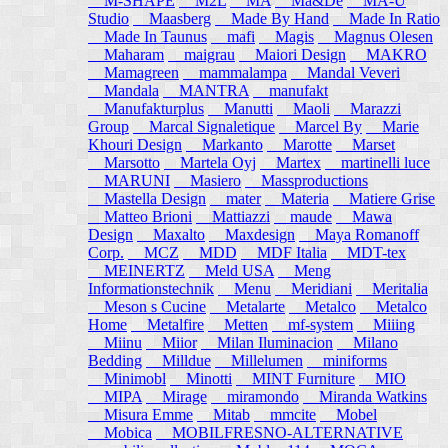
M-SHAPE
M2L
MA
Ma&De
MA-U
Studio
Maasberg
Made By Hand
Made In Ratio
Made In Taunus
mafi
Magis
Magnus Olesen
Maharam
maigrau
Maiori Design
MAKRO
Mamagreen
mammalampa
Mandal Veveri
Mandala
MANTRA
manufakt
Manufakturplus
Manutti
Maoli
Marazzi
Group
Marcal Signaletique
Marcel By
Marie
Khouri Design
Markanto
Marotte
Marset
Marsotto
Martela Oyj
Martex
martinelli luce
MARUNI
Masiero
Massproductions
Mastella Design
mater
Materia
Matiere Grise
Matteo Brioni
Mattiazzi
maude
Mawa
Design
Maxalto
Maxdesign
Maya Romanoff
Corp.
MCZ
MDD
MDF Italia
MDT-tex
MEINERTZ
Meld USA
Meng
Informationstechnik
Menu
Meridiani
Meritalia
Meson s Cucine
Metalarte
Metalco
Metalco
Home
Metalfire
Metten
mf-system
Miiing
Miinu
Miior
Milan Iluminacion
Milano
Bedding
Milldue
Millelumen
miniforms
Minimobl
Minotti
MINT Furniture
MIO
MIPA
Mirage
miramondo
Miranda Watkins
Misura Emme
Mitab
mmcite
Mobel
Mobica
MOBILFRESNO-ALTERNATIVE