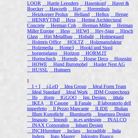
LOOR
Harrie Leenders
Hasenkopf
Haver &
Boecker
Haworth
Hay
Heerenhuis
Heizkorper Prolux
Helland
Hellux
Henge
HENRYTIMI
Hera
Hering Architectural
Concrete
Herman Cph
Herman Miller
Herman
Miller Europe
Hess
HEWI
Hey-Sign
Hirsch
Glass
Hirt Metallbau
Hisbalit
Holmegaard
Holmris Office
HOLTZ
Holzmanufaktur
Holzmedia
Home3
Hookl und Stool
horgenglarus
Horizon
HORM.IT
Hornschuch
Horreds
House Deco
Houssini
HOWE
Hund Buromobel
Husler Nest AG
HUSSL
Huttners
I
I + I
i-LeD
Idea Group
Ideal Form Team
Ideal Standard
Ideal Work
IDM Coupechoux
Ifo
iform
IGGOO
Ign. Design.
iittala
IKEA
Il Casone
Il Fanale
Il laboratorio dell
imperfetto
Il Pezzo Mancante
ILIDE
Illulian
Illum Kunstlicht
Illuminartis
Imamura Design
Imasoto
Imondi
in.es artdesign
INALCO
INAX Corporation
Inbani Design
INCHfurniture
Inclass
Incradible
Inda
Indera
Ingo Maurer
Inkiostro Bianco