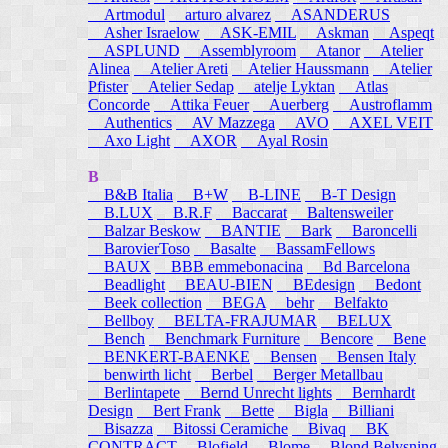
Artmodul
arturo alvarez
ASANDERUS
Asher Israelow
ASK-EMIL
Askman
Aspeqt
ASPLUND
Assemblyroom
Atanor
Atelier
Alinea
Atelier Areti
Atelier Haussmann
Atelier
Pfister
Atelier Sedap
atelje Lyktan
Atlas
Concorde
Attika Feuer
Auerberg
Austroflamm
Authentics
AV Mazzega
AVO
AXEL VEIT
Axo Light
AXOR
Ayal Rosin
B
B&B Italia
B+W
B-LINE
B-T Design
B.LUX
B.R.F
Baccarat
Baltensweiler
Balzar Beskow
BANTIE
Bark
Baroncelli
BarovierToso
Basalte
BassamFellows
BAUX
BBB emmebonacina
Bd Barcelona
Beadlight
BEAU-BIEN
BEdesign
Bedont
Beek collection
BEGA
behr
Belfakto
Bellboy
BELTA-FRAJUMAR
BELUX
Bench
Benchmark Furniture
Bencore
Bene
BENKERT-BAENKE
Bensen
Bensen Italy
benwirth licht
Berbel
Berger Metallbau
Berlintapete
Bernd Unrecht lights
Bernhardt
Design
Bert Frank
Bette
Bigla
Billiani
Bisazza
Bitossi Ceramiche
Bivaq
BK
CONTRACT
Blofield
Blome
Blond Belysning