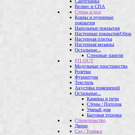
Сантехника
Велнес и СПА
Стены и пол
Ковры и рулонные
покрытия
Напольные покрытия
Настенные покрытия/Обои
Настенная плитка
Настенная мозаика
Остальные...
Стеновые панели
FIT-OUT
Модульные пространства
Розетки
Фурнитура
Текстиль
Акустика помещений
Остальные...
Камины и печи
Стены / Потолок
Умный дом
Бытовая техника
Строительство
Двери
Сад / Терраса