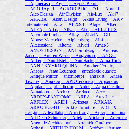
Agapecasa
Agena
Agnes Bernet
AGORAphil
AGROB BUCHTAL
Ahrend
Aico Design
Air Division
Air-Lux
Ak47
AKABA
Akari-Design
Akula Living
AKV
International
AL2
AL2698
Alape
Albed
ALEA
Alias
Alivar
Alki
ALL-PLUS
Allermuir Limited
Alloy
ALMA LIGHT
Alonso Mercader
Alphenberg
Alpi
Altatensione
Alteme
Alvari
Amat-3
AMOS DESIGN
ANB art-design
Andreas
Janson
Andreu World
Anglepoise
ANGO
Anker
Ann Idstein
Ann Sacks
Anna Torfs
ANNE KYYRO QUINN
Another Country
Ansorg
Anta Leuchten
anthologie quartett
Antique Mirror
antoniolupi
antrax it
Anzea
Textiles
Apavisa
APE Ceramica
Apparatus
Appiani
april allterior
Aqlus
Aqua Creations
Aquadomo
Archxx
Arcluce
Arco
ARDEX-PANDOMO
AREA
Ares Line
ARFLEX
ARIDI
Ariostea
ARKAIA
ARKOSLIGHT
Arktis Furniture
ARLEX
design
Arlex Italia
Armstrong
Arper
art aqua
Art Deco Schneider
Artek
Artelano
Artemide
Artemide Architectural
Artemide Outdoor
Arthesi
ARTHUR HOLM
Artifort
Artisan