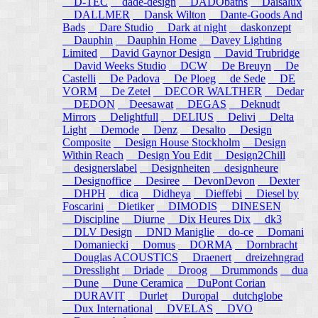
D-TEC
dade-design
DADObaths
Daisalux
DALLMER
Dansk Wilton
Dante-Goods And
Bads
Dare Studio
Dark at night
daskonzept
Dauphin
Dauphin Home
Davey Lighting
Limited
David Gaynor Design
David Trubridge
David Weeks Studio
DCW
De Breuyn
De
Castelli
De Padova
De Ploeg
de Sede
DE
VORM
De Zetel
DECOR WALTHER
Dedar
DEDON
Deesawat
DEGAS
Deknudt
Mirrors
Delightfull
DELIUS
Delivi
Delta
Light
Demode
Denz
Desalto
Design
Composite
Design House Stockholm
Design
Within Reach
Design You Edit
Design2Chill
designerslabel
Designheiten
designheure
Designoffice
Desiree
DevonDevon
Dexter
DHPH
dica
Didheya
Dieffebi
Diesel by
Foscarini
Dietiker
DIMODIS
DINESEN
Discipline
Diurne
Dix Heures Dix
dk3
DLV Design
DND Maniglie
do-ce
Domani
Domaniecki
Domus
DORMA
Dornbracht
Douglas ACOUSTICS
Draenert
dreizehngrad
Dresslight
Driade
Droog
Drummonds
dua
Dune
Dune Ceramica
DuPont Corian
DURAVIT
Durlet
Duropal
dutchglobe
Dux International
DVELAS
DVO