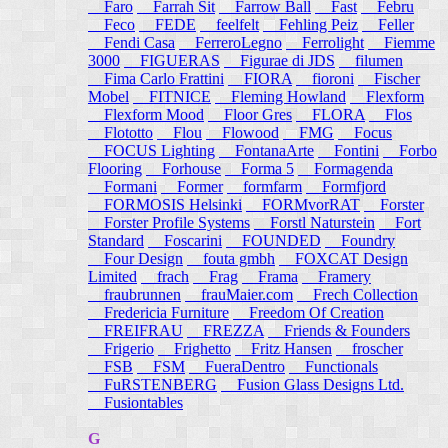
Faro
Farrah Sit
Farrow Ball
Fast
Febru
Feco
FEDE
feelfelt
Fehling Peiz
Feller
Fendi Casa
FerreroLegno
Ferrolight
Fiemme
3000
FIGUERAS
Figurae di JDS
filumen
Fima Carlo Frattini
FIORA
fioroni
Fischer
Mobel
FITNICE
Fleming Howland
Flexform
Flexform Mood
Floor Gres
FLORA
Flos
Flototto
Flou
Flowood
FMG
Focus
FOCUS Lighting
FontanaArte
Fontini
Forbo
Flooring
Forhouse
Forma 5
Formagenda
Formani
Former
formfarm
Formfjord
FORMOSIS Helsinki
FORMvorRAT
Forster
Forster Profile Systems
Forstl Naturstein
Fort
Standard
Foscarini
FOUNDED
Foundry
Four Design
fouta gmbh
FOXCAT Design
Limited
frach
Frag
Frama
Framery
fraubrunnen
frauMaier.com
Frech Collection
Fredericia Furniture
Freedom Of Creation
FREIFRAU
FREZZA
Friends & Founders
Frigerio
Frighetto
Fritz Hansen
froscher
FSB
FSM
FueraDentro
Functionals
FuRSTENBERG
Fusion Glass Designs Ltd.
Fusiontables
G