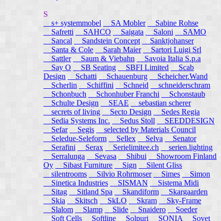
S
s+ systemmobel
SA Mobler
Sabine Rohse
Safretti
SAHCO
Saigata
Saloni
SAMO
Sancal
Sandstein Concept
Sanktjohanser
Santa & Cole
Sarah Maier
Sartori Luigi Srl
Sattler
Saum & Viebahn
Savoia Italia S.p.a
Say O
SB Seating
SBFI Limited
Scab
Design
Schatti
Schauenburg
Scheicher.Wand
Scherlin
Schiffini
Schneid
schneiderschram
Schonbuch
Schonhuber Franchi
Schonstaub
Schulte Design
SEAE
sebastian scherer
secrets of living
Secto Design
Sedes Regia
Sedia Systems Inc.
Sedus Stoll
SEEDDESIGN
Sefar
Segis
selected by Materials Council
Seledue-Seleform
Sellex
Selva
Senator
Serafini
Serax
Serielimitee.ch
serien.lighting
Serralunga
Sevasa
Shibui
Showroom Finland
Oy
Sibast Furniture
Sign
Silent Gliss
silentrooms
Silvio Rohrmoser
Simes
Simon
Sinetica Industries
SISMAN
Sistema Midi
Sitag
Sitland Spa
Skandiform
Skargaarden
Skia
Skitsch
SkLO
Skram
Sky-Frame
Slalom
Slamp
Slide
Snaidero
Soeder
Soft Cells
Softline
Solpuri
SONIA
Sovet