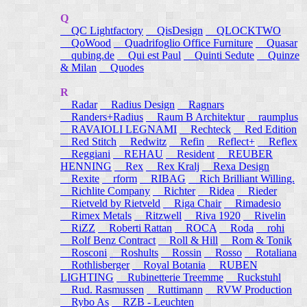
Q
QC Lightfactory
QisDesign
QLOCKTWO
QoWood
Quadrifoglio Office Furniture
Quasar
qubing.de
Qui est Paul
Quinti Sedute
Quinze
& Milan
Quodes
R
Radar
Radius Design
Ragnars
Randers+Radius
Raum B Architektur
raumplus
RAVAIOLI LEGNAMI
Rechteck
Red Edition
Red Stitch
Redwitz
Refin
Reflect+
Reflex
Reggiani
REHAU
Resident
REUBER
HENNING
Rex
Rex Kralj
Rexa Design
Rexite
rform
RIBAG
Rich Brilliant Willing.
Richlite Company
Richter
Ridea
Rieder
Rietveld by Rietveld
Riga Chair
Rimadesio
Rimex Metals
Ritzwell
Riva 1920
Rivelin
RiZZ
Roberti Rattan
ROCA
Roda
rohi
Rolf Benz Contract
Roll & Hill
Rom & Tonik
Rosconi
Roshults
Rossin
Rosso
Rotaliana
Rothlisberger
Royal Botania
RUBEN
LIGHTING
Rubinetterie Treemme
Ruckstuhl
Rud. Rasmussen
Ruttimann
RVW Production
Rybo As
RZB - Leuchten