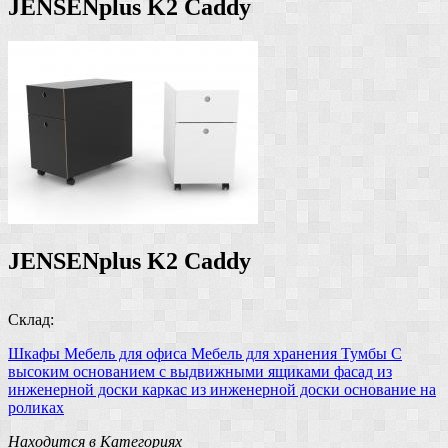
JENSENplus K2 Caddy
JENSENplus K2 Caddy
Склад:
Шкафы
Мебель для офиса
Мебель для хранения
Тумбы
С
высоким основанием
с выдвижными ящиками
фасад из
инженерной доски
каркас из инженерной доски
основание на
роликах
Находится в Категориях