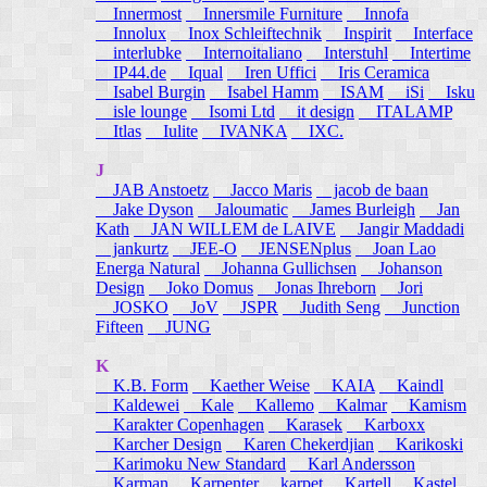
Innermost
Innersmile Furniture
Innofa
Innolux
Inox Schleiftechnik
Inspirit
Interface
interlubke
Internoitaliano
Interstuhl
Intertime
IP44.de
Iqual
Iren Uffici
Iris Ceramica
Isabel Burgin
Isabel Hamm
ISAM
iSi
Isku
isle lounge
Isomi Ltd
it design
ITALAMP
Itlas
Iulite
IVANKA
IXC.
J
JAB Anstoetz
Jacco Maris
jacob de baan
Jake Dyson
Jaloumatic
James Burleigh
Jan
Kath
JAN WILLEM de LAIVE
Jangir Maddadi
jankurtz
JEE-O
JENSENplus
Joan Lao
Energa Natural
Johanna Gullichsen
Johanson
Design
Joko Domus
Jonas Ihreborn
Jori
JOSKO
JoV
JSPR
Judith Seng
Junction
Fifteen
JUNG
K
K.B. Form
Kaether Weise
KAIA
Kaindl
Kaldewei
Kale
Kallemo
Kalmar
Kamism
Karakter Copenhagen
Karasek
Karboxx
Karcher Design
Karen Chekerdjian
Karikoski
Karimoku New Standard
Karl Andersson
Karman
Karpenter
karpet
Kartell
Kastel