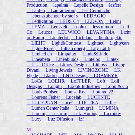
Production
lapalma
Lapelle Design
lasfera
Laufen
Laurameroni
Lea Ceramiche
lebenszubehoer by stef s
LEDAGIO
Ledlighting
LEDS-C4
LEDsON
Lehni
LEMA
Lensvelt
Leolux
less n more
Letti
Co
Leucos
LEUWICO
LEVANTINA
Licht
im Raum
Lichterloh
Lichtlauf
lichtprojekte
LIEHT
Light&Contrast
Lightnet
Lightyears
Ligne Roset
Lillian oberg
Lily Latifi
Limited.ch
Limpalux
Linde&Linde
Lineabeta
Lineablinds
Linteloo
Lintex
Lista Office
Lithos Design
Lithoss
Living
Divani
Living Jewels
LIVINGZONE
LK
Hjelle
Lladro
LND Design
LOBMEYR
LoCa
LOEHR
LoFFLER
Loft
Loll
Designs
Longhi
Loook Industries
Loop & Co
Louis Poulsen
Louise Roe
Lounge 22
Lourens Fisher
Lucelab
LUCENTE
LUCEPLAN
luce²
LUCTRA
Luflic
Lumen Center Italia
Lumigraf
LUMINA
Lumini
Lustrum
Lutz Huning
Luxonov
Luxy
Luz Difusion
lzf
M