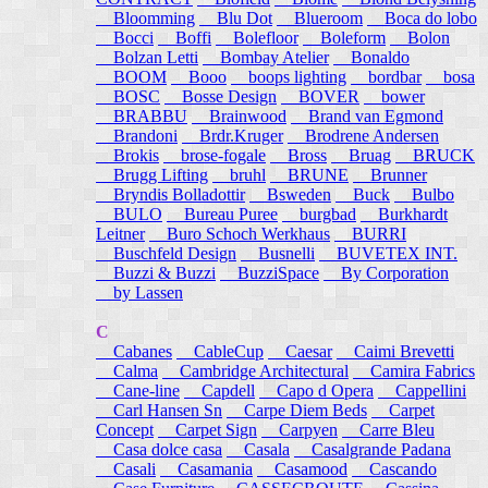
Bloomming
Blu Dot
Blueroom
Boca do lobo
Bocci
Boffi
Bolefloor
Boleform
Bolon
Bolzan Letti
Bombay Atelier
Bonaldo
BOOM
Booo
boops lighting
bordbar
bosa
BOSC
Bosse Design
BOVER
bower
BRABBU
Brainwood
Brand van Egmond
Brandoni
Brdr.Kruger
Brodrene Andersen
Brokis
brose-fogale
Bross
Bruag
BRUCK
Brugg Lifting
bruhl
BRUNE
Brunner
Bryndis Bolladottir
Bsweden
Buck
Bulbo
BULO
Bureau Puree
burgbad
Burkhardt
Leitner
Buro Schoch Werkhaus
BURRI
Buschfeld Design
Busnelli
BUVETEX INT.
Buzzi & Buzzi
BuzziSpace
By Corporation
by Lassen
C
Cabanes
CableCup
Caesar
Caimi Brevetti
Calma
Cambridge Architectural
Camira Fabrics
Cane-line
Capdell
Capo d Opera
Cappellini
Carl Hansen Sn
Carpe Diem Beds
Carpet
Concept
Carpet Sign
Carpyen
Carre Bleu
Casa dolce casa
Casala
Casalgrande Padana
Casali
Casamania
Casamood
Cascando