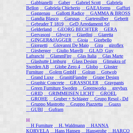
Gabbianelli
Gaber
Gabriel Scott
Gabriela
Bellon
Gabriela Chicherio
GAEAforms
Gaffuri
Gaggenau
Gallotti Radice
GAMMA & BROSS
Gandia Blasco
Garsnas
Gartensilber
Geberit
Gebruder T 1819
GeD Arredamenti Srl
Gelderland
GEORG BECHTER
GERA
Gervasoni
Ghyczy
Giardini
Giaretta
GINGER&JAGGER
Gioia
Giorbello
Giorgetti
Giovanni De Maio
Gira
giroflex
Girsberger
Giulio Marelli
GLAD_Guy
Lafranchi
GlammFire
Glas Italia
Glas Marte
Glashutte Limburg
Glass Design
Glimakra of
Sweden AB
Globe Zero 4
Globo
Gloster
Furniture
Golem GmbH
Golran
Gotwob
Grand Luxe
GranitiFiandre
Grape Design
Graphic Concrete
GRASSOLER
Graypants
Green Furniture Sweden
Greenworks
greybax
GRID
GRIMMEISEN LICHT
GROEL
GROHE
Gruber + Schlager
Grupo Resol - Dd
Gruppo Mastrotto
Gruppo Piazzetta
Guaxs
GUBI
Gufram
H
H Furniture
H. Waldmann
HANNA
KORVELA
Hans Hansen
Hansgrohe
HARCO