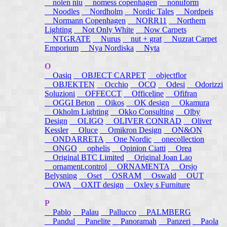
nolen niu
nomess copenhagen
nonuform
Noodles
Nordholm
Nordic Tales
Nordpeis
Normann Copenhagen
NORR11
Northern
Lighting
Not Only White
Now Carpets
NTGRATE
Nurus
nut + grat
Nuzrat Carpet
Emporium
Nya Nordiska
Nyta
O
Oasiq
OBJECT CARPET
objectflor
OBJEKTEN
Occhio
OCQ
Odesi
Odorizzi
Soluzioni
OFFECCT
Officeline
Ofifran
OGGI Beton
Oikos
OK design
Okamura
Okholm Lighting
Okko Consulting
Olby
Design
OLIGO
OLIVER CONRAD
Oliver
Kessler
Oluce
Omikron Design
ON&ON
ONDARRETA
One Nordic
onecollection
ONGO
ophelis
Opinion Ciatti
Orea
Original BTC Limited
Original Joan Lao
ornament.control
ORNAMENTA
Orsjo
Belysning
Oset
OSRAM
Oswald
OUT
OWA
OXIT design
Oxley s Furniture
P
Pablo
Palau
Pallucco
PALMBERG
Pandul
Panelite
Panoramah
Panzeri
Paola