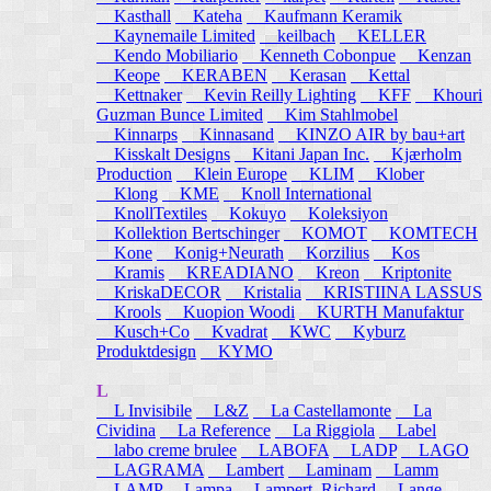
Kasthall
Kateha
Kaufmann Keramik
Kaynemaile Limited
keilbach
KELLER
Kendo Mobiliario
Kenneth Cobonpue
Kenzan
Keope
KERABEN
Kerasan
Kettal
Kettnaker
Kevin Reilly Lighting
KFF
Khouri
Guzman Bunce Limited
Kim Stahlmobel
Kinnarps
Kinnasand
KINZO AIR by bau+art
Kisskalt Designs
Kitani Japan Inc.
Kjærholm
Production
Klein Europe
KLIM
Klober
Klong
KME
Knoll International
KnollTextiles
Kokuyo
Koleksiyon
Kollektion Bertschinger
KOMOT
KOMTECH
Kone
Konig+Neurath
Korzilius
Kos
Kramis
KREADIANO
Kreon
Kriptonite
KriskaDECOR
Kristalia
KRISTIINA LASSUS
Krools
Kuopion Woodi
KURTH Manufaktur
Kusch+Co
Kvadrat
KWC
Kyburz
Produktdesign
KYMO
L
L Invisibile
L&Z
La Castellamonte
La
Cividina
La Reference
La Riggiola
Label
labo creme brulee
LABOFA
LADP
LAGO
LAGRAMA
Lambert
Laminam
Lamm
LAMP
Lampa
Lampert, Richard
Lange