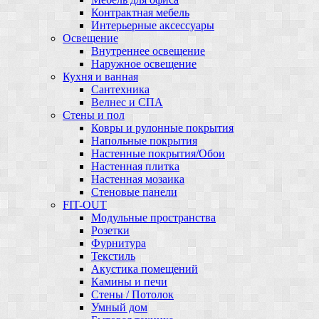
Контрактная мебель
Интерьерные аксессуары
Освещение
Внутреннее освещение
Наружное освещение
Кухня и ванная
Сантехника
Велнес и СПА
Стены и пол
Ковры и рулонные покрытия
Напольные покрытия
Настенные покрытия/Обои
Настенная плитка
Настенная мозаика
Стеновые панели
FIT-OUT
Модульные пространства
Розетки
Фурнитура
Текстиль
Акустика помещений
Камины и печи
Стены / Потолок
Умный дом