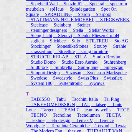
Spaghetti Wall
Spazio RT
Spectral
spectrum
meubelen
spHaus
Spindegarden
Spot On
Square
SPRADLING
Staron
Starpool
STATTMANN NEUE MOEBEL
STECKWERK
Steelcase
Steinberg
Steiner
steininger.designers
Stella
Stellar Works
Steng Licht
Stepevi
Steuler Fliesen GmbH
stglicht
Stickbee
Stilo
STILTREU
Sto AG
Stockinger
StoneslikeStones
Stouby
Strahle
strasserthun
Streetlife
string furniture
STRUCTURELAB
STUA
Studio Brovhn
Studio Domo
Studio Eero Aarnio
Stuhrenberg
Sudbrock
Sunbrella
SunSquare
Supergrau
Support Design
Suzusan
Svensson Markspelle
Swedese
Swedstyle
Swiss Plus
Swissflex
System 180
Systemtronic
Sywawa
T
TABISSO
Tabu
Tacchini Italia
Tai Ping
TAKEHOMEDESIGN
TAL
talsee
Tante
Lotte
Targetti
TEAM 7
team by wellis
TECE
TECNO
Tecnoline
Tecnolumen
TECTA
Tekhne
tela-design
Temas V
Terence
Woodgate
Terratinta Ceramiche
Terzani
Texaa
The Modern Fan
thesign
THIBAULT VAN