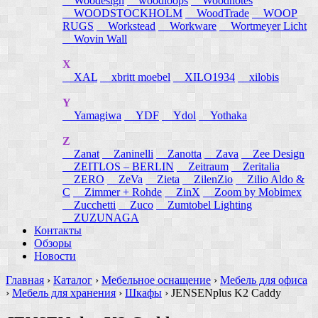
Woodesign
woodloops
Woodnotes
WOODSTOCKHOLM
WoodTrade
WOOP
RUGS
Workstead
Workware
Wortmeyer Licht
Wovin Wall
X
XAL
xbritt moebel
XILO1934
xilobis
Y
Yamagiwa
YDF
Ydol
Yothaka
Z
Zanat
Zaninelli
Zanotta
Zava
Zee Design
ZEITLOS – BERLIN
Zeitraum
Zeritalia
ZERO
ZeVa
Zieta
ZilenZio
Zilio Aldo &
C
Zimmer + Rohde
ZinX
Zoom by Mobimex
Zucchetti
Zuco
Zumtobel Lighting
ZUZUNAGA
Контакты
Обзоры
Новости
Главная
›
Каталог
›
Мебельное оснащение
›
Мебель для офиса
›
Мебель для хранения
›
Шкафы
›
JENSENplus K2 Caddy