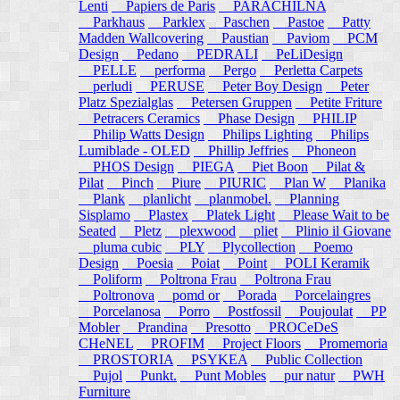
Lenti
Papiers de Paris
PARACHILNA
Parkhaus
Parklex
Paschen
Pastoe
Patty
Madden Wallcovering
Paustian
Paviom
PCM
Design
Pedano
PEDRALI
PeLiDesign
PELLE
performa
Pergo
Perletta Carpets
perludi
PERUSE
Peter Boy Design
Peter
Platz Spezialglas
Petersen Gruppen
Petite Friture
Petracers Ceramics
Phase Design
PHILIP
Philip Watts Design
Philips Lighting
Philips
Lumiblade - OLED
Phillip Jeffries
Phoneon
PHOS Design
PIEGA
Piet Boon
Pilat &
Pilat
Pinch
Piure
PIURIC
Plan W
Planika
Plank
planlicht
planmobel.
Planning
Sisplamo
Plastex
Platek Light
Please Wait to be
Seated
Pletz
plexwood
pliet
Plinio il Giovane
pluma cubic
PLY
Plycollection
Poemo
Design
Poesia
Poiat
Point
POLI Keramik
Poliform
Poltrona Frau
Poltrona Frau
Poltronova
pomd or
Porada
Porcelaingres
Porcelanosa
Porro
Postfossil
Poujoulat
PP
Mobler
Prandina
Presotto
PROCeDeS
CHeNEL
PROFIM
Project Floors
Promemoria
PROSTORIA
PSYKEA
Public Collection
Pujol
Punkt.
Punt Mobles
pur natur
PWH
Furniture