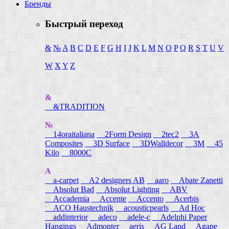
Бренды
Быстрый переход
&
№
A
B
C
D
E
F
G
H
I
J
K
L
M
N
O
P
Q
R
S
T
U
V
W
X
Y
Z
&
&TRADITION
№
14oraitaliana
2Form Design
2tec2
3A
Composites
3D Surface
3DWalldecor
3M
45
Kilo
8000C
A
a-carpet
A2 designers AB
aaro
Abate Zanetti
Absolut Bad
Absolut Lighting
ABV
Accademia
Accente
Accento
Acerbis
ACO Haustechnik
acousticpearls
Ad Hoc
addinterior
adeco
adele-c
Adelphi Paper
Hangings
Admonter
aeris
AG Land
Agape