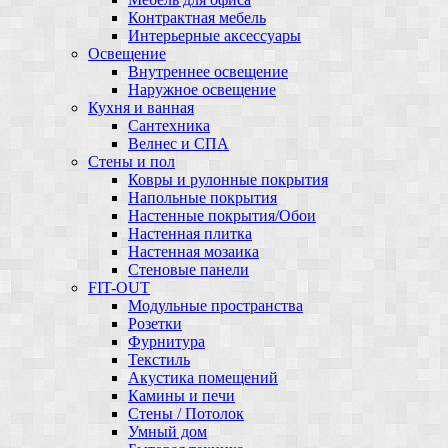
Контрактная мебель
Интерьерные аксессуары
Освещение
Внутреннее освещение
Наружное освещение
Кухня и ванная
Сантехника
Велнес и СПА
Стены и пол
Ковры и рулонные покрытия
Напольные покрытия
Настенные покрытия/Обои
Настенная плитка
Настенная мозаика
Стеновые панели
FIT-OUT
Модульные пространства
Розетки
Фурнитура
Текстиль
Акустика помещений
Камины и печи
Стены / Потолок
Умный дом