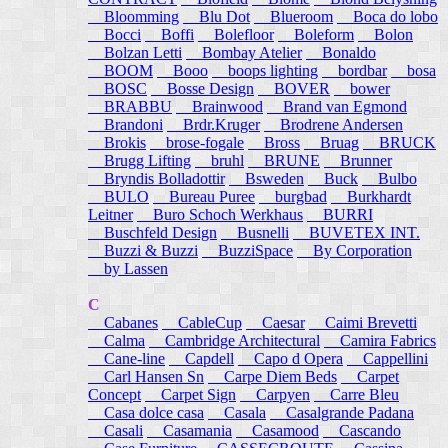
Bloomming
Blu Dot
Blueroom
Boca do lobo
Bocci
Boffi
Bolefloor
Boleform
Bolon
Bolzan Letti
Bombay Atelier
Bonaldo
BOOM
Booo
boops lighting
bordbar
bosa
BOSC
Bosse Design
BOVER
bower
BRABBU
Brainwood
Brand van Egmond
Brandoni
Brdr.Kruger
Brodrene Andersen
Brokis
brose-fogale
Bross
Bruag
BRUCK
Brugg Lifting
bruhl
BRUNE
Brunner
Bryndis Bolladottir
Bsweden
Buck
Bulbo
BULO
Bureau Puree
burgbad
Burkhardt
Leitner
Buro Schoch Werkhaus
BURRI
Buschfeld Design
Busnelli
BUVETEX INT.
Buzzi & Buzzi
BuzziSpace
By Corporation
by Lassen
C
Cabanes
CableCup
Caesar
Caimi Brevetti
Calma
Cambridge Architectural
Camira Fabrics
Cane-line
Capdell
Capo d Opera
Cappellini
Carl Hansen Sn
Carpe Diem Beds
Carpet
Concept
Carpet Sign
Carpyen
Carre Bleu
Casa dolce casa
Casala
Casalgrande Padana
Casali
Casamania
Casamood
Cascando