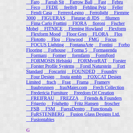
Faro
Farrah Sit
Farrow Ball
Fast
Febru
Feco
FEDE
feelfelt
Fehling Peiz
Feller
Fendi Casa
FerreroLegno
Ferrolight
Fiemme
3000
FIGUERAS
Figurae di JDS
filumen
Fima Carlo Frattini
FIORA
fioroni
Fischer
Mobel
FITNICE
Fleming Howland
Flexform
Flexform Mood
Floor Gres
FLORA
Flos
Flototto
Flou
Flowood
FMG
Focus
FOCUS Lighting
FontanaArte
Fontini
Forbo
Flooring
Forhouse
Forma 5
Formagenda
Formani
Former
formfarm
Formfjord
FORMOSIS Helsinki
FORMvorRAT
Forster
Forster Profile Systems
Forstl Naturstein
Fort
Standard
Foscarini
FOUNDED
Foundry
Four Design
fouta gmbh
FOXCAT Design
Limited
frach
Frag
Frama
Framery
fraubrunnen
frauMaier.com
Frech Collection
Fredericia Furniture
Freedom Of Creation
FREIFRAU
FREZZA
Friends & Founders
Frigerio
Frighetto
Fritz Hansen
froscher
FSB
FSM
FueraDentro
Functionals
FuRSTENBERG
Fusion Glass Designs Ltd.
Fusiontables
G