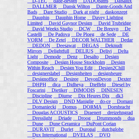
D-TEC
dade-design
DADObaths
Daisalux
DALLMER
Dansk Wilton
Dante-Goods And
Bads
Dare Studio
Dark at night
daskonzept
Dauphin
Dauphin Home
Davey Lighting
Limited
David Gaynor Design
David Trubridge
David Weeks Studio
DCW
De Breuyn
De
Castelli
De Padova
De Ploeg
de Sede
DE
VORM
De Zetel
DECOR WALTHER
Dedar
DEDON
Deesawat
DEGAS
Deknudt
Mirrors
Delightfull
DELIUS
Delivi
Delta
Light
Demode
Denz
Desalto
Design
Composite
Design House Stockholm
Design
Within Reach
Design You Edit
Design2Chill
designerslabel
Designheiten
designheure
Designoffice
Desiree
DevonDevon
Dexter
DHPH
dica
Didheya
Dieffebi
Diesel by
Foscarini
Dietiker
DIMODIS
DINESEN
Discipline
Diurne
Dix Heures Dix
dk3
DLV Design
DND Maniglie
do-ce
Domani
Domaniecki
Domus
DORMA
Dornbracht
Douglas ACOUSTICS
Draenert
dreizehngrad
Dresslight
Driade
Droog
Drummonds
dua
Dune
Dune Ceramica
DuPont Corian
DURAVIT
Durlet
Duropal
dutchglobe
Dux International
DVELAS
DVO