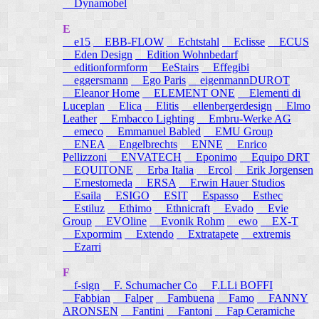
Dynamobel
E
e15
EBB-FLOW
Echtstahl
Eclisse
ECUS
Eden Design
Edition Wohnbedarf
editionformform
EeStairs
Effegibi
eggersmann
Ego Paris
eigenmannDUROT
Eleanor Home
ELEMENT ONE
Elementi di
Luceplan
Elica
Elitis
ellenbergerdesign
Elmo
Leather
Embacco Lighting
Embru-Werke AG
emeco
Emmanuel Babled
EMU Group
ENEA
Engelbrechts
ENNE
Enrico
Pellizzoni
ENVATECH
Eponimo
Equipo DRT
EQUITONE
Erba Italia
Ercol
Erik Jorgensen
Ernestomeda
ERSA
Erwin Hauer Studios
Esaila
ESIGO
ESIT
Espasso
Esthec
Estiluz
Ethimo
Ethnicraft
Evado
Evie
Group
EVOline
Evonik Rohm
ewo
EX-T
Expormim
Extendo
Extratapete
extremis
Ezarri
F
f-sign
F. Schumacher Co
F.LLi BOFFI
Fabbian
Falper
Fambuena
Famo
FANNY
ARONSEN
Fantini
Fantoni
Fap Ceramiche