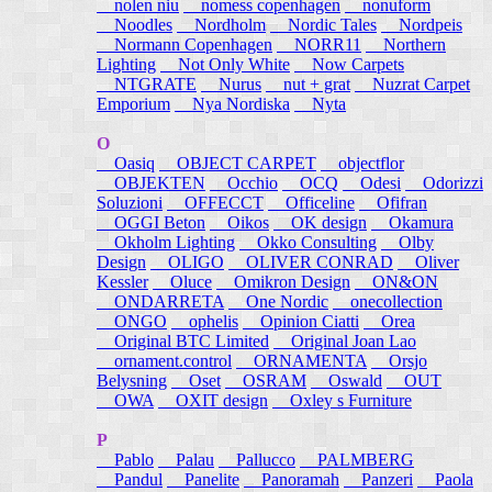
nolen niu
nomess copenhagen
nonuform
Noodles
Nordholm
Nordic Tales
Nordpeis
Normann Copenhagen
NORR11
Northern
Lighting
Not Only White
Now Carpets
NTGRATE
Nurus
nut + grat
Nuzrat Carpet
Emporium
Nya Nordiska
Nyta
O
Oasiq
OBJECT CARPET
objectflor
OBJEKTEN
Occhio
OCQ
Odesi
Odorizzi
Soluzioni
OFFECCT
Officeline
Ofifran
OGGI Beton
Oikos
OK design
Okamura
Okholm Lighting
Okko Consulting
Olby
Design
OLIGO
OLIVER CONRAD
Oliver
Kessler
Oluce
Omikron Design
ON&ON
ONDARRETA
One Nordic
onecollection
ONGO
ophelis
Opinion Ciatti
Orea
Original BTC Limited
Original Joan Lao
ornament.control
ORNAMENTA
Orsjo
Belysning
Oset
OSRAM
Oswald
OUT
OWA
OXIT design
Oxley s Furniture
P
Pablo
Palau
Pallucco
PALMBERG
Pandul
Panelite
Panoramah
Panzeri
Paola