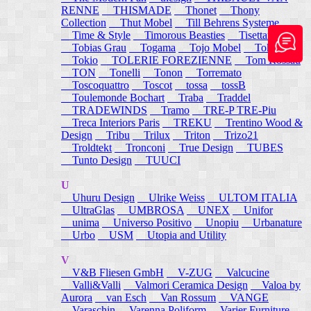
RENNE
THISMADE
Thonet
Thony
Collection
Thut Mobel
Till Behrens Systeme
Time & Style
Timorous Beasties
Tisettanta
Tobias Grau
Togama
Tojo Mobel
Token
Tokio
TOLERIE FOREZIENNE
Tom Rossau
TON
Tonelli
Tonon
Torremato
Toscoquattro
Toscot
tossa
tossB
Toulemonde Bochart
Traba
Traddel
TRADEWINDS
Tramo
TRE-P TRE-Piu
Treca Interiors Paris
TREKU
Trentino Wood &
Design
Tribu
Trilux
Triton
Trizo21
Troldtekt
Tronconi
True Design
TUBES
Tunto Design
TUUCI
U
Uhuru Design
Ulrike Weiss
ULTOM ITALIA
UltraGlas
UMBROSA
UNEX
Unifor
unima
Universo Positivo
Unopiu
Urbanature
Urbo
USM
Utopia and Utility
V
V&B Fliesen GmbH
V-ZUG
Valcucine
Valli&Valli
Valmori Ceramica Design
Valoa by
Aurora
van Esch
Van Rossum
VANGE
Varaschin
Varenna Poliform
Varier Furniture