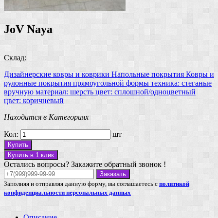
JoV Naya
Склад:
Дизайнерские ковры и коврики
Напольные покрытия
Ковры и
рулонные покрытия
прямоугольной формы
техника: стеганые
вручную
материал: шерсть
цвет: сплошной/одноцветный
цвет: коричневый
Находится в Категориях
Кол:
шт
Купить
Купить в 1 клик
Остались вопросы? Закажите обратный звонок !
Заказать
Заполняя и отправляя данную форму, вы соглашаетесь с
политикой
конфиденциальности персональных данных
Описание