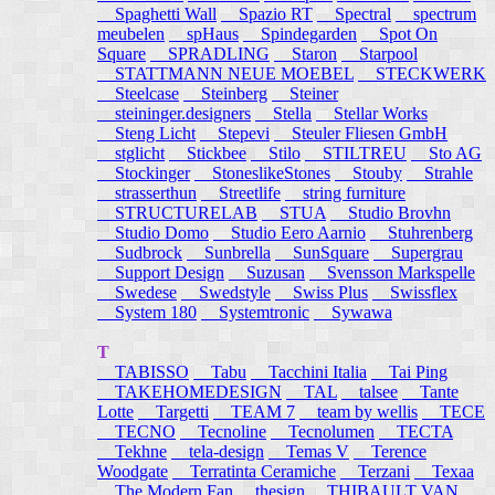
Spaghetti Wall
Spazio RT
Spectral
spectrum
meubelen
spHaus
Spindegarden
Spot On
Square
SPRADLING
Staron
Starpool
STATTMANN NEUE MOEBEL
STECKWERK
Steelcase
Steinberg
Steiner
steininger.designers
Stella
Stellar Works
Steng Licht
Stepevi
Steuler Fliesen GmbH
stglicht
Stickbee
Stilo
STILTREU
Sto AG
Stockinger
StoneslikeStones
Stouby
Strahle
strasserthun
Streetlife
string furniture
STRUCTURELAB
STUA
Studio Brovhn
Studio Domo
Studio Eero Aarnio
Stuhrenberg
Sudbrock
Sunbrella
SunSquare
Supergrau
Support Design
Suzusan
Svensson Markspelle
Swedese
Swedstyle
Swiss Plus
Swissflex
System 180
Systemtronic
Sywawa
T
TABISSO
Tabu
Tacchini Italia
Tai Ping
TAKEHOMEDESIGN
TAL
talsee
Tante
Lotte
Targetti
TEAM 7
team by wellis
TECE
TECNO
Tecnoline
Tecnolumen
TECTA
Tekhne
tela-design
Temas V
Terence
Woodgate
Terratinta Ceramiche
Terzani
Texaa
The Modern Fan
thesign
THIBAULT VAN