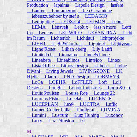
Production
lapalma
Lapelle Design
lasfera
Laufen
Laurameroni
Lea Ceramiche
lebenszubehoer by stef s
LEDAGIO
Ledlighting
LEDS-C4
LEDsON
Lehni
LEMA
Lensvelt
Leolux
less n more
Letti
Co
Leucos
LEUWICO
LEVANTINA
Licht
im Raum
Lichterloh
Lichtlauf
lichtprojekte
LIEHT
Light&Contrast
Lightnet
Lightyears
Ligne Roset
Lillian oberg
Lily Latifi
Limited.ch
Limpalux
Linde&Linde
Lineabeta
Lineablinds
Linteloo
Lintex
Lista Office
Lithos Design
Lithoss
Living
Divani
Living Jewels
LIVINGZONE
LK
Hjelle
Lladro
LND Design
LOBMEYR
LoCa
LOEHR
LoFFLER
Loft
Loll
Designs
Longhi
Loook Industries
Loop & Co
Louis Poulsen
Louise Roe
Lounge 22
Lourens Fisher
Lucelab
LUCENTE
LUCEPLAN
luce²
LUCTRA
Luflic
Lumen Center Italia
Lumigraf
LUMINA
Lumini
Lustrum
Lutz Huning
Luxonov
Luxy
Luz Difusion
lzf
M