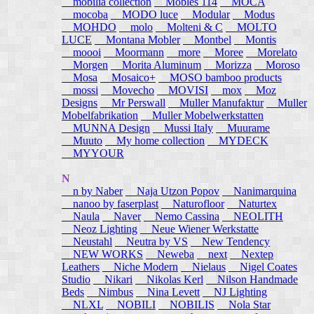
mobilia collection
Mobles 114
MOCA
mocoba
MODO luce
Modular
Modus
MOHDO
molo
Molteni & C
MOLTO
LUCE
Montana Mobler
Montbel
Montis
moooi
Moormann
more
Moree
Morelato
Morgen
Morita Aluminum
Morizza
Moroso
Mosa
Mosaico+
MOSO bamboo products
mossi
Movecho
MOVISI
mox
Moz
Designs
Mr Perswall
Muller Manufaktur
Muller
Mobelfabrikation
Muller Mobelwerkstatten
MUNNA Design
Mussi Italy
Muurame
Muuto
My home collection
MYDECK
MYYOUR
N
n by Naber
Naja Utzon Popov
Nanimarquina
nanoo by faserplast
Naturofloor
Naturtex
Naula
Naver
Nemo Cassina
NEOLITH
Neoz Lighting
Neue Wiener Werkstatte
Neustahl
Neutra by VS
New Tendency
NEW WORKS
Neweba
next
Nextep
Leathers
Niche Modern
Nielaus
Nigel Coates
Studio
Nikari
Nikolas Kerl
Nilson Handmade
Beds
Nimbus
Nina Levett
NJ Lighting
NLXL
NOBILI
NOBILIS
Nola Star