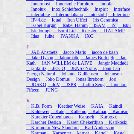
Innermost
Innersmile Furniture
Innofa
Innolux
Inox Schleiftechnik
Inspirit
Interface
interlubke
Internoitaliano
Interstuhl
Intertime
IP44.de
Iqual
Iren Uffici
Iris Ceramica
Isabel Burgin
Isabel Hamm
ISAM
iSi
Isku
isle lounge
Isomi Ltd
it design
ITALAMP
Itlas
Iulite
IVANKA
IXC.
J
JAB Anstoetz
Jacco Maris
jacob de baan
Jake Dyson
Jaloumatic
James Burleigh
Jan
Kath
JAN WILLEM de LAIVE
Jangir Maddadi
jankurtz
JEE-O
JENSENplus
Joan Lao
Energa Natural
Johanna Gullichsen
Johanson
Design
Joko Domus
Jonas Ihreborn
Jori
JOSKO
JoV
JSPR
Judith Seng
Junction
Fifteen
JUNG
K
K.B. Form
Kaether Weise
KAIA
Kaindl
Kaldewei
Kale
Kallemo
Kalmar
Kamism
Karakter Copenhagen
Karasek
Karboxx
Karcher Design
Karen Chekerdjian
Karikoski
Karimoku New Standard
Karl Andersson
Karman
Karpenter
karpet
Kartell
Kastel