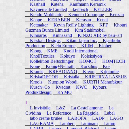
Kasthall
Kateha
Kaufmann Keramik
Kaynemaile Limited
keilbach
KELLER
Kendo Mobiliario
Kenneth Cobonpue
Kenzan
Keope
KERABEN
Kerasan
Kettal
Kettnaker
Kevin Reilly Lighting
KFF
Khouri
Guzman Bunce Limited
Kim Stahlmobel
Kinnarps
Kinnasand
KINZO AIR by bau+art
Kisskalt Designs
Kitani Japan Inc.
Kjærholm
Production
Klein Europe
KLIM
Klober
Klong
KME
Knoll International
KnollTextiles
Kokuyo
Koleksiyon
Kollektion Bertschinger
KOMOT
KOMTECH
Kone
Konig+Neurath
Korzilius
Kos
Kramis
KREADIANO
Kreon
Kriptonite
KriskaDECOR
Kristalia
KRISTIINA LASSUS
Krools
Kuopion Woodi
KURTH Manufaktur
Kusch+Co
Kvadrat
KWC
Kyburz
Produktdesign
KYMO
L
L Invisibile
L&Z
La Castellamonte
La
Cividina
La Reference
La Riggiola
Label
labo creme brulee
LABOFA
LADP
LAGO
LAGRAMA
Lambert
Laminam
Lamm
LAMP
Lampa
Lampert, Richard
Lange