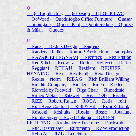
Q
QC Lightfactory
QisDesign
QLOCKTWO
QoWood
Quadrifoglio Office Furniture
Quasar
qubing.de
Qui est Paul
Quinti Sedute
Quinze
& Milan
Quodes
R
Radar
Radius Design
Ragnars
Randers+Radius
Raum B Architektur
raumplus
RAVAIOLI LEGNAMI
Rechteck
Red Edition
Red Stitch
Redwitz
Refin
Reflect+
Reflex
Reggiani
REHAU
Resident
REUBER
HENNING
Rex
Rex Kralj
Rexa Design
Rexite
rform
RIBAG
Rich Brilliant Willing.
Richlite Company
Richter
Ridea
Rieder
Rietveld by Rietveld
Riga Chair
Rimadesio
Rimex Metals
Ritzwell
Riva 1920
Rivelin
RiZZ
Roberti Rattan
ROCA
Roda
rohi
Rolf Benz Contract
Roll & Hill
Rom & Tonik
Rosconi
Roshults
Rossin
Rosso
Rotaliana
Rothlisberger
Royal Botania
RUBEN
LIGHTING
Rubinetterie Treemme
Ruckstuhl
Rud. Rasmussen
Ruttimann
RVW Production
Rybo As
RZB - Leuchten