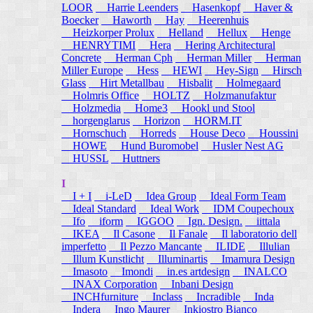
LOOR
Harrie Leenders
Hasenkopf
Haver &
Boecker
Haworth
Hay
Heerenhuis
Heizkorper Prolux
Helland
Hellux
Henge
HENRYTIMI
Hera
Hering Architectural
Concrete
Herman Cph
Herman Miller
Herman
Miller Europe
Hess
HEWI
Hey-Sign
Hirsch
Glass
Hirt Metallbau
Hisbalit
Holmegaard
Holmris Office
HOLTZ
Holzmanufaktur
Holzmedia
Home3
Hookl und Stool
horgenglarus
Horizon
HORM.IT
Hornschuch
Horreds
House Deco
Houssini
HOWE
Hund Buromobel
Husler Nest AG
HUSSL
Huttners
I
I + I
i-LeD
Idea Group
Ideal Form Team
Ideal Standard
Ideal Work
IDM Coupechoux
Ifo
iform
IGGOO
Ign. Design.
iittala
IKEA
Il Casone
Il Fanale
Il laboratorio dell
imperfetto
Il Pezzo Mancante
ILIDE
Illulian
Illum Kunstlicht
Illuminartis
Imamura Design
Imasoto
Imondi
in.es artdesign
INALCO
INAX Corporation
Inbani Design
INCHfurniture
Inclass
Incradible
Inda
Indera
Ingo Maurer
Inkiostro Bianco