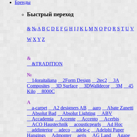
Бренды
Быстрый переход
&
№
A
B
C
D
E
F
G
H
I
J
K
L
M
N
O
P
Q
R
S
T
U
V
W
X
Y
Z
&
&TRADITION
№
14oraitaliana
2Form Design
2tec2
3A
Composites
3D Surface
3DWalldecor
3M
45
Kilo
8000C
A
a-carpet
A2 designers AB
aaro
Abate Zanetti
Absolut Bad
Absolut Lighting
ABV
Accademia
Accente
Accento
Acerbis
ACO Haustechnik
acousticpearls
Ad Hoc
addinterior
adeco
adele-c
Adelphi Paper
Hangings
Admonter
aeris
AG Land
Agape