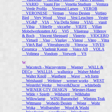
VARIO
Vauni Fire
Venetia Studium
Ventura
Verde Profilo
Vermund Larsen
VEROB
VERONESE
Verpan
Verso Design
Vertigo
Bird
Very Wood
Vesoi
Vest Leuchten
Vestre
VG&P
VIA
Via Della Spiga
VIAL
viasit
Vibia
Vibieffe
viccarbe
VIEFE
Vifian
Mobelwerkstatten AG
Vij5
Vilagrasa
Villeroy
& Boch
Vincent Sheppard
Vinterio
VIOCERO
Virtuell
Viso
Visplay
Vistosi
Viteo
Vitra
VitrA Bad
Vitrealspecchi
Vitrocsa
VIVES
Ceramica
Vladimir Kagan
Voice AB
VOLA
Volimea
Vondom
Vorwerk
VS
W
Wacotech - Wacosystems
Wagner
WALL &
DECo
WALLIA
wallunica
Walser Mobel
Walter Knoll
Wastberg
Wave
wb form
Weishaupl
Weitzner
werner works
WEST
Westeifel Werke
Wever&Ducre
whitebeds
WIENER GTV DESIGN
Wiesner-Hager
Wilde + Spieth
Wildspirit
Wilkhahn
Willowlamp
WINI Buromobel
Wintons Teak
Wittmann
Wobedo Design
Wogg
Wohr
Woka
Wolfsgruber
Wood & Washi