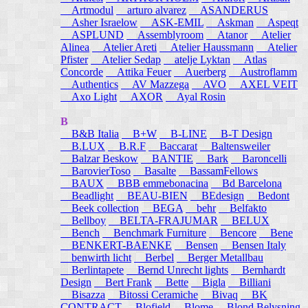
Artmodul
arturo alvarez
ASANDERUS
Asher Israelow
ASK-EMIL
Askman
Aspeqt
ASPLUND
Assemblyroom
Atanor
Atelier
Alinea
Atelier Areti
Atelier Haussmann
Atelier
Pfister
Atelier Sedap
atelje Lyktan
Atlas
Concorde
Attika Feuer
Auerberg
Austroflamm
Authentics
AV Mazzega
AVO
AXEL VEIT
Axo Light
AXOR
Ayal Rosin
B
B&B Italia
B+W
B-LINE
B-T Design
B.LUX
B.R.F
Baccarat
Baltensweiler
Balzar Beskow
BANTIE
Bark
Baroncelli
BarovierToso
Basalte
BassamFellows
BAUX
BBB emmebonacina
Bd Barcelona
Beadlight
BEAU-BIEN
BEdesign
Bedont
Beek collection
BEGA
behr
Belfakto
Bellboy
BELTA-FRAJUMAR
BELUX
Bench
Benchmark Furniture
Bencore
Bene
BENKERT-BAENKE
Bensen
Bensen Italy
benwirth licht
Berbel
Berger Metallbau
Berlintapete
Bernd Unrecht lights
Bernhardt
Design
Bert Frank
Bette
Bigla
Billiani
Bisazza
Bitossi Ceramiche
Bivaq
BK
CONTRACT
Blofield
Blome
Blond Belysning