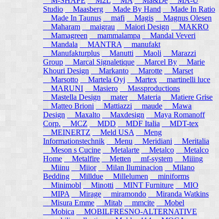
M-SHAPE
M2L
MA
Ma&De
MA-U
Studio
Maasberg
Made By Hand
Made In Ratio
Made In Taunus
mafi
Magis
Magnus Olesen
Maharam
maigrau
Maiori Design
MAKRO
Mamagreen
mammalampa
Mandal Veveri
Mandala
MANTRA
manufakt
Manufakturplus
Manutti
Maoli
Marazzi
Group
Marcal Signaletique
Marcel By
Marie
Khouri Design
Markanto
Marotte
Marset
Marsotto
Martela Oyj
Martex
martinelli luce
MARUNI
Masiero
Massproductions
Mastella Design
mater
Materia
Matiere Grise
Matteo Brioni
Mattiazzi
maude
Mawa
Design
Maxalto
Maxdesign
Maya Romanoff
Corp.
MCZ
MDD
MDF Italia
MDT-tex
MEINERTZ
Meld USA
Meng
Informationstechnik
Menu
Meridiani
Meritalia
Meson s Cucine
Metalarte
Metalco
Metalco
Home
Metalfire
Metten
mf-system
Miiing
Miinu
Miior
Milan Iluminacion
Milano
Bedding
Milldue
Millelumen
miniforms
Minimobl
Minotti
MINT Furniture
MIO
MIPA
Mirage
miramondo
Miranda Watkins
Misura Emme
Mitab
mmcite
Mobel
Mobica
MOBILFRESNO-ALTERNATIVE