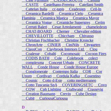
Case Furniture
CASSECROUTE
Cassina
CASTE
Castelhano-Ferreira
Catellani Smith
Cattelan Italia
cc-tapis
Ceadesign
Ceil-In
Ceramica Bardelli
Ceramica Cielo
Ceramica
Flaminia
Ceramica Magica
Ceramica Mayor
Ceramica Vogue
Ceramiche Supergres
Cerim
Cerruti Baleri
Cesar Arredamenti
chameledeon
CHAT-BOARD
Cherner
Chevalier edition
CHEVILLOTTE
Chiccham
Chivasso
Christian Fischbacher
Christine Kroncke
ChronArte
CINIER
CiniNils
Citygarten
ClassiCon
Claybrook Interiors Ltd.
Clou
Coalesse
Cobalti
Cocomosaic
Cocoon Fires
CODIS BATH
Cole
Colebrook
colect
complexma
Concept Urbain
CONCRETE
WALL
Conde House
Conde House Europe
Conglomerate
Contempo Italia
COR
Cor
Unum
Cordivari
Cordula Kafka
Cosentino
Cosmic
Cotto d-Este
cotto mediterraneo
Cotto Tuscania SpA
COVERINGSETC
Covo
COW
Cph Lighting
Craftwand
Crassevig
Creation Baumann
Crevin
Cube Design
Cubit
CuriousaCuriousa
D