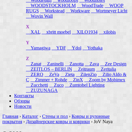
Woodesign
woodloops
Woodnotes
WOODSTOCKHOLM
WoodTrade
WOOP
RUGS
Workstead
Workware
Wortmeyer Licht
Wovin Wall
X
XAL
xbritt moebel
XILO1934
xilobis
Y
Yamagiwa
YDF
Ydol
Yothaka
Z
Zanat
Zaninelli
Zanotta
Zava
Zee Design
ZEITLOS – BERLIN
Zeitraum
Zeritalia
ZERO
ZeVa
Zieta
ZilenZio
Zilio Aldo &
C
Zimmer + Rohde
ZinX
Zoom by Mobimex
Zucchetti
Zuco
Zumtobel Lighting
ZUZUNAGA
Контакты
Обзоры
Новости
Главная
›
Каталог
›
Стены и пол
›
Ковры и рулонные
покрытия
›
Дизайнерские ковры и коврики
›
JoV Naya