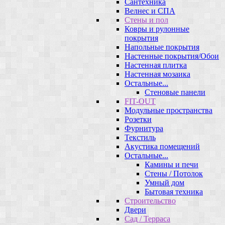
Сантехника
Велнес и СПА
Стены и пол
Ковры и рулонные
покрытия
Напольные покрытия
Настенные покрытия/Обои
Настенная плитка
Настенная мозаика
Остальные...
Стеновые панели
FIT-OUT
Модульные пространства
Розетки
Фурнитура
Текстиль
Акустика помещений
Остальные...
Камины и печи
Стены / Потолок
Умный дом
Бытовая техника
Строительство
Двери
Сад / Терраса