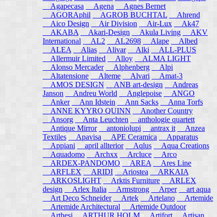
Agapecasa
Agena
Agnes Bernet
AGORAphil
AGROB BUCHTAL
Ahrend
Aico Design
Air Division
Air-Lux
Ak47
AKABA
Akari-Design
Akula Living
AKV
International
AL2
AL2698
Alape
Albed
ALEA
Alias
Alivar
Alki
ALL-PLUS
Allermuir Limited
Alloy
ALMA LIGHT
Alonso Mercader
Alphenberg
Alpi
Altatensione
Alteme
Alvari
Amat-3
AMOS DESIGN
ANB art-design
Andreas
Janson
Andreu World
Anglepoise
ANGO
Anker
Ann Idstein
Ann Sacks
Anna Torfs
ANNE KYYRO QUINN
Another Country
Ansorg
Anta Leuchten
anthologie quartett
Antique Mirror
antoniolupi
antrax it
Anzea
Textiles
Apavisa
APE Ceramica
Apparatus
Appiani
april allterior
Aqlus
Aqua Creations
Aquadomo
Archxx
Arcluce
Arco
ARDEX-PANDOMO
AREA
Ares Line
ARFLEX
ARIDI
Ariostea
ARKAIA
ARKOSLIGHT
Arktis Furniture
ARLEX
design
Arlex Italia
Armstrong
Arper
art aqua
Art Deco Schneider
Artek
Artelano
Artemide
Artemide Architectural
Artemide Outdoor
Arthesi
ARTHUR HOLM
Artifort
Artisan