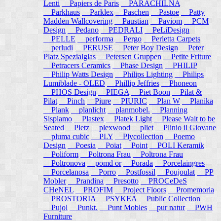
Lenti
Papiers de Paris
PARACHILNA
Parkhaus
Parklex
Paschen
Pastoe
Patty
Madden Wallcovering
Paustian
Paviom
PCM
Design
Pedano
PEDRALI
PeLiDesign
PELLE
performa
Pergo
Perletta Carpets
perludi
PERUSE
Peter Boy Design
Peter
Platz Spezialglas
Petersen Gruppen
Petite Friture
Petracers Ceramics
Phase Design
PHILIP
Philip Watts Design
Philips Lighting
Philips
Lumiblade - OLED
Phillip Jeffries
Phoneon
PHOS Design
PIEGA
Piet Boon
Pilat &
Pilat
Pinch
Piure
PIURIC
Plan W
Planika
Plank
planlicht
planmobel.
Planning
Sisplamo
Plastex
Platek Light
Please Wait to be
Seated
Pletz
plexwood
pliet
Plinio il Giovane
pluma cubic
PLY
Plycollection
Poemo
Design
Poesia
Poiat
Point
POLI Keramik
Poliform
Poltrona Frau
Poltrona Frau
Poltronova
pomd or
Porada
Porcelaingres
Porcelanosa
Porro
Postfossil
Poujoulat
PP
Mobler
Prandina
Presotto
PROCeDeS
CHeNEL
PROFIM
Project Floors
Promemoria
PROSTORIA
PSYKEA
Public Collection
Pujol
Punkt.
Punt Mobles
pur natur
PWH
Furniture