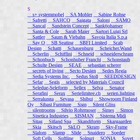
S
s+ systemmobel
SA Mobler
Sabine Rohse
Safretti
SAHCO
Saigata
Saloni
SAMO
Sancal
Sandstein Concept
Sanktjohanser
Santa & Cole
Sarah Maier
Sartori Luigi Srl
Sattler
Saum & Viebahn
Savoia Italia S.p.a
Say O
SB Seating
SBFI Limited
Scab
Design
Schatti
Schauenburg
Scheicher.Wand
Scherlin
Schiffini
Schneid
schneiderschram
Schonbuch
Schonhuber Franchi
Schonstaub
Schulte Design
SEAE
sebastian scherer
secrets of living
Secto Design
Sedes Regia
Sedia Systems Inc.
Sedus Stoll
SEEDDESIGN
Sefar
Segis
selected by Materials Council
Seledue-Seleform
Sellex
Selva
Senator
Serafini
Serax
Serielimitee.ch
serien.lighting
Serralunga
Sevasa
Shibui
Showroom Finland
Oy
Sibast Furniture
Sign
Silent Gliss
silentrooms
Silvio Rohrmoser
Simes
Simon
Sinetica Industries
SISMAN
Sistema Midi
Sitag
Sitland Spa
Skandiform
Skargaarden
Skia
Skitsch
SkLO
Skram
Sky-Frame
Slalom
Slamp
Slide
Snaidero
Soeder
Soft Cells
Softline
Solpuri
SONIA
Sovet