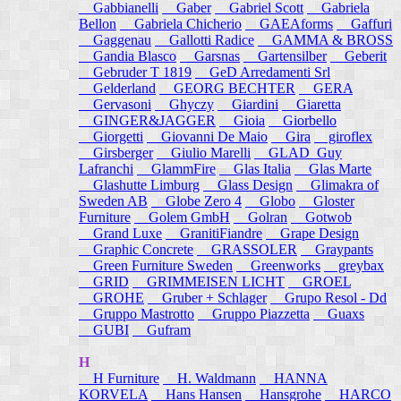
Gabbianelli
Gaber
Gabriel Scott
Gabriela
Bellon
Gabriela Chicherio
GAEAforms
Gaffuri
Gaggenau
Gallotti Radice
GAMMA & BROSS
Gandia Blasco
Garsnas
Gartensilber
Geberit
Gebruder T 1819
GeD Arredamenti Srl
Gelderland
GEORG BECHTER
GERA
Gervasoni
Ghyczy
Giardini
Giaretta
GINGER&JAGGER
Gioia
Giorbello
Giorgetti
Giovanni De Maio
Gira
giroflex
Girsberger
Giulio Marelli
GLAD_Guy
Lafranchi
GlammFire
Glas Italia
Glas Marte
Glashutte Limburg
Glass Design
Glimakra of
Sweden AB
Globe Zero 4
Globo
Gloster
Furniture
Golem GmbH
Golran
Gotwob
Grand Luxe
GranitiFiandre
Grape Design
Graphic Concrete
GRASSOLER
Graypants
Green Furniture Sweden
Greenworks
greybax
GRID
GRIMMEISEN LICHT
GROEL
GROHE
Gruber + Schlager
Grupo Resol - Dd
Gruppo Mastrotto
Gruppo Piazzetta
Guaxs
GUBI
Gufram
H
H Furniture
H. Waldmann
HANNA
KORVELA
Hans Hansen
Hansgrohe
HARCO