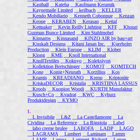
Kasthall
Kateha
Kaufmann Keramik
Kaynemaile Limited
keilbach
KELLER
Kendo Mobiliario
Kenneth Cobonpue
Kenzan
Keope
KERABEN
Kerasan
Kettal
Kettnaker
Kevin Reilly Lighting
KFF
Khouri
Guzman Bunce Limited
Kim Stahlmobel
Kinnarps
Kinnasand
KINZO AIR by bau+art
Kisskalt Designs
Kitani Japan Inc.
Kjærholm
Production
Klein Europe
KLIM
Klober
Klong
KME
Knoll International
KnollTextiles
Kokuyo
Koleksiyon
Kollektion Bertschinger
KOMOT
KOMTECH
Kone
Konig+Neurath
Korzilius
Kos
Kramis
KREADIANO
Kreon
Kriptonite
KriskaDECOR
Kristalia
KRISTIINA LASSUS
Krools
Kuopion Woodi
KURTH Manufaktur
Kusch+Co
Kvadrat
KWC
Kyburz
Produktdesign
KYMO
L
L Invisibile
L&Z
La Castellamonte
La
Cividina
La Reference
La Riggiola
Label
labo creme brulee
LABOFA
LADP
LAGO
LAGRAMA
Lambert
Laminam
Lamm
LAMP
Lampa
Lampert, Richard
Lange