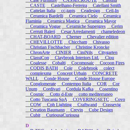
Case Furniture
CASSECROUTE
Cassina
CASTE
Castelhano-Ferreira
Catellani Smith
Cattelan Italia
cc-tapis
Ceadesign
Ceil-In
Ceramica Bardelli
Ceramica Cielo
Ceramica
Flaminia
Ceramica Magica
Ceramica Mayor
Ceramica Vogue
Ceramiche Supergres
Cerim
Cerruti Baleri
Cesar Arredamenti
chameledeon
CHAT-BOARD
Cherner
Chevalier edition
CHEVILLOTTE
Chiccham
Chivasso
Christian Fischbacher
Christine Kroncke
ChronArte
CINIER
CiniNils
Citygarten
ClassiCon
Claybrook Interiors Ltd.
Clou
Coalesse
Cobalti
Cocomosaic
Cocoon Fires
CODIS BATH
Cole
Colebrook
colect
complexma
Concept Urbain
CONCRETE
WALL
Conde House
Conde House Europe
Conglomerate
Contempo Italia
COR
Cor
Unum
Cordivari
Cordula Kafka
Cosentino
Cosmic
Cotto d-Este
cotto mediterraneo
Cotto Tuscania SpA
COVERINGSETC
Covo
COW
Cph Lighting
Craftwand
Crassevig
Creation Baumann
Crevin
Cube Design
Cubit
CuriousaCuriousa
D