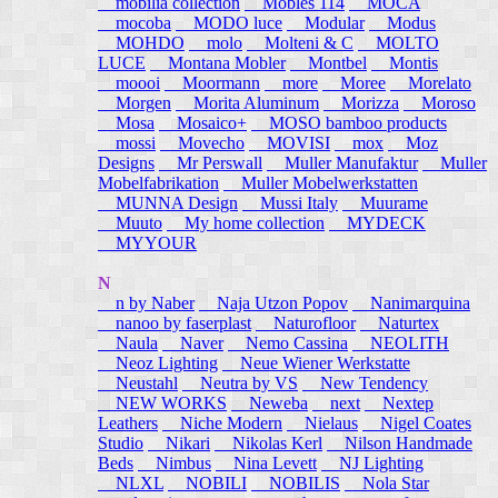
mobilia collection
Mobles 114
MOCA
mocoba
MODO luce
Modular
Modus
MOHDO
molo
Molteni & C
MOLTO
LUCE
Montana Mobler
Montbel
Montis
moooi
Moormann
more
Moree
Morelato
Morgen
Morita Aluminum
Morizza
Moroso
Mosa
Mosaico+
MOSO bamboo products
mossi
Movecho
MOVISI
mox
Moz
Designs
Mr Perswall
Muller Manufaktur
Muller
Mobelfabrikation
Muller Mobelwerkstatten
MUNNA Design
Mussi Italy
Muurame
Muuto
My home collection
MYDECK
MYYOUR
N
n by Naber
Naja Utzon Popov
Nanimarquina
nanoo by faserplast
Naturofloor
Naturtex
Naula
Naver
Nemo Cassina
NEOLITH
Neoz Lighting
Neue Wiener Werkstatte
Neustahl
Neutra by VS
New Tendency
NEW WORKS
Neweba
next
Nextep
Leathers
Niche Modern
Nielaus
Nigel Coates
Studio
Nikari
Nikolas Kerl
Nilson Handmade
Beds
Nimbus
Nina Levett
NJ Lighting
NLXL
NOBILI
NOBILIS
Nola Star