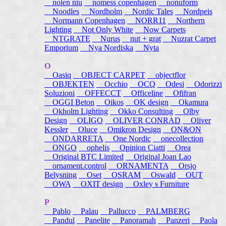
nolen niu
nomess copenhagen
nonuform
Noodles
Nordholm
Nordic Tales
Nordpeis
Normann Copenhagen
NORR11
Northern
Lighting
Not Only White
Now Carpets
NTGRATE
Nurus
nut + grat
Nuzrat Carpet
Emporium
Nya Nordiska
Nyta
O
Oasiq
OBJECT CARPET
objectflor
OBJEKTEN
Occhio
OCQ
Odesi
Odorizzi
Soluzioni
OFFECCT
Officeline
Ofifran
OGGI Beton
Oikos
OK design
Okamura
Okholm Lighting
Okko Consulting
Olby
Design
OLIGO
OLIVER CONRAD
Oliver
Kessler
Oluce
Omikron Design
ON&ON
ONDARRETA
One Nordic
onecollection
ONGO
ophelis
Opinion Ciatti
Orea
Original BTC Limited
Original Joan Lao
ornament.control
ORNAMENTA
Orsjo
Belysning
Oset
OSRAM
Oswald
OUT
OWA
OXIT design
Oxley s Furniture
P
Pablo
Palau
Pallucco
PALMBERG
Pandul
Panelite
Panoramah
Panzeri
Paola