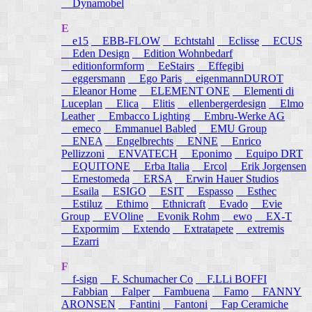
Dynamobel
E
e15
EBB-FLOW
Echtstahl
Eclisse
ECUS
Eden Design
Edition Wohnbedarf
editionformform
EeStairs
Effegibi
eggersmann
Ego Paris
eigenmannDUROT
Eleanor Home
ELEMENT ONE
Elementi di
Luceplan
Elica
Elitis
ellenbergerdesign
Elmo
Leather
Embacco Lighting
Embru-Werke AG
emeco
Emmanuel Babled
EMU Group
ENEA
Engelbrechts
ENNE
Enrico
Pellizzoni
ENVATECH
Eponimo
Equipo DRT
EQUITONE
Erba Italia
Ercol
Erik Jorgensen
Ernestomeda
ERSA
Erwin Hauer Studios
Esaila
ESIGO
ESIT
Espasso
Esthec
Estiluz
Ethimo
Ethnicraft
Evado
Evie
Group
EVOline
Evonik Rohm
ewo
EX-T
Expormim
Extendo
Extratapete
extremis
Ezarri
F
f-sign
F. Schumacher Co
F.LLi BOFFI
Fabbian
Falper
Fambuena
Famo
FANNY
ARONSEN
Fantini
Fantoni
Fap Ceramiche