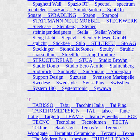
Spaghetti Wall
Spazio RT
Spectral
spectrum
meubelen
spHaus
Spindegarden
Spot On
Square
SPRADLING
Staron
Starpool
STATTMANN NEUE MOEBEL
STECKWERK
Steelcase
Steinberg
Steiner
steininger.designers
Stella
Stellar Works
Steng Licht
Stepevi
Steuler Fliesen GmbH
stglicht
Stickbee
Stilo
STILTREU
Sto AG
Stockinger
StoneslikeStones
Stouby
Strahle
strasserthun
Streetlife
string furniture
STRUCTURELAB
STUA
Studio Brovhn
Studio Domo
Studio Eero Aarnio
Stuhrenberg
Sudbrock
Sunbrella
SunSquare
Supergrau
Support Design
Suzusan
Svensson Markspelle
Swedese
Swedstyle
Swiss Plus
Swissflex
System 180
Systemtronic
Sywawa
T
TABISSO
Tabu
Tacchini Italia
Tai Ping
TAKEHOMEDESIGN
TAL
talsee
Tante
Lotte
Targetti
TEAM 7
team by wellis
TECE
TECNO
Tecnoline
Tecnolumen
TECTA
Tekhne
tela-design
Temas V
Terence
Woodgate
Terratinta Ceramiche
Terzani
Texaa
The Modern Fan
thesign
THIBAULT VAN