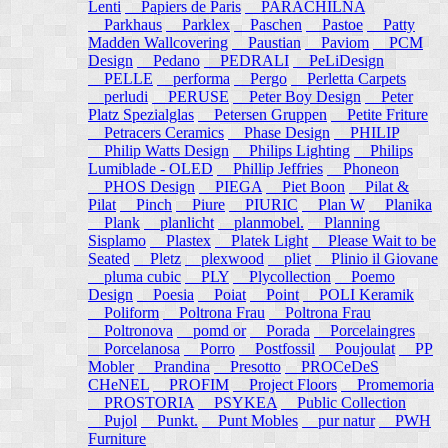
Lenti
Papiers de Paris
PARACHILNA
Parkhaus
Parklex
Paschen
Pastoe
Patty
Madden Wallcovering
Paustian
Paviom
PCM
Design
Pedano
PEDRALI
PeLiDesign
PELLE
performa
Pergo
Perletta Carpets
perludi
PERUSE
Peter Boy Design
Peter
Platz Spezialglas
Petersen Gruppen
Petite Friture
Petracers Ceramics
Phase Design
PHILIP
Philip Watts Design
Philips Lighting
Philips
Lumiblade - OLED
Phillip Jeffries
Phoneon
PHOS Design
PIEGA
Piet Boon
Pilat &
Pilat
Pinch
Piure
PIURIC
Plan W
Planika
Plank
planlicht
planmobel.
Planning
Sisplamo
Plastex
Platek Light
Please Wait to be
Seated
Pletz
plexwood
pliet
Plinio il Giovane
pluma cubic
PLY
Plycollection
Poemo
Design
Poesia
Poiat
Point
POLI Keramik
Poliform
Poltrona Frau
Poltrona Frau
Poltronova
pomd or
Porada
Porcelaingres
Porcelanosa
Porro
Postfossil
Poujoulat
PP
Mobler
Prandina
Presotto
PROCeDeS
CHeNEL
PROFIM
Project Floors
Promemoria
PROSTORIA
PSYKEA
Public Collection
Pujol
Punkt.
Punt Mobles
pur natur
PWH
Furniture