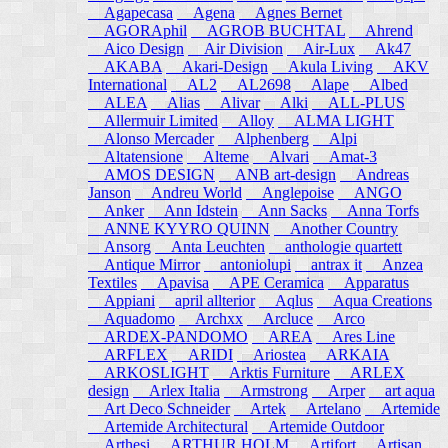
Agapecasa
Agena
Agnes Bernet
AGORAphil
AGROB BUCHTAL
Ahrend
Aico Design
Air Division
Air-Lux
Ak47
AKABA
Akari-Design
Akula Living
AKV
International
AL2
AL2698
Alape
Albed
ALEA
Alias
Alivar
Alki
ALL-PLUS
Allermuir Limited
Alloy
ALMA LIGHT
Alonso Mercader
Alphenberg
Alpi
Altatensione
Alteme
Alvari
Amat-3
AMOS DESIGN
ANB art-design
Andreas
Janson
Andreu World
Anglepoise
ANGO
Anker
Ann Idstein
Ann Sacks
Anna Torfs
ANNE KYYRO QUINN
Another Country
Ansorg
Anta Leuchten
anthologie quartett
Antique Mirror
antoniolupi
antrax it
Anzea
Textiles
Apavisa
APE Ceramica
Apparatus
Appiani
april allterior
Aqlus
Aqua Creations
Aquadomo
Archxx
Arcluce
Arco
ARDEX-PANDOMO
AREA
Ares Line
ARFLEX
ARIDI
Ariostea
ARKAIA
ARKOSLIGHT
Arktis Furniture
ARLEX
design
Arlex Italia
Armstrong
Arper
art aqua
Art Deco Schneider
Artek
Artelano
Artemide
Artemide Architectural
Artemide Outdoor
Arthesi
ARTHUR HOLM
Artifort
Artisan