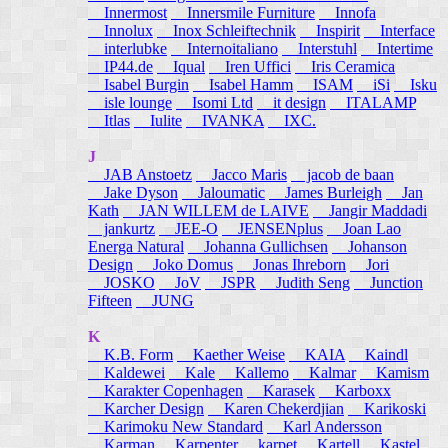
Innermost
Innersmile Furniture
Innofa
Innolux
Inox Schleiftechnik
Inspirit
Interface
interlubke
Internoitaliano
Interstuhl
Intertime
IP44.de
Iqual
Iren Uffici
Iris Ceramica
Isabel Burgin
Isabel Hamm
ISAM
iSi
Isku
isle lounge
Isomi Ltd
it design
ITALAMP
Itlas
Iulite
IVANKA
IXC.
J
JAB Anstoetz
Jacco Maris
jacob de baan
Jake Dyson
Jaloumatic
James Burleigh
Jan
Kath
JAN WILLEM de LAIVE
Jangir Maddadi
jankurtz
JEE-O
JENSENplus
Joan Lao
Energa Natural
Johanna Gullichsen
Johanson
Design
Joko Domus
Jonas Ihreborn
Jori
JOSKO
JoV
JSPR
Judith Seng
Junction
Fifteen
JUNG
K
K.B. Form
Kaether Weise
KAIA
Kaindl
Kaldewei
Kale
Kallemo
Kalmar
Kamism
Karakter Copenhagen
Karasek
Karboxx
Karcher Design
Karen Chekerdjian
Karikoski
Karimoku New Standard
Karl Andersson
Karman
Karpenter
karpet
Kartell
Kastel