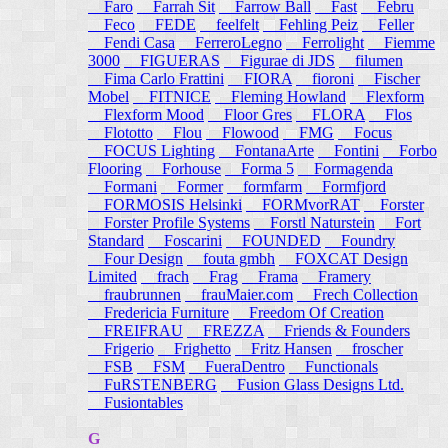
Faro
Farrah Sit
Farrow Ball
Fast
Febru
Feco
FEDE
feelfelt
Fehling Peiz
Feller
Fendi Casa
FerreroLegno
Ferrolight
Fiemme
3000
FIGUERAS
Figurae di JDS
filumen
Fima Carlo Frattini
FIORA
fioroni
Fischer
Mobel
FITNICE
Fleming Howland
Flexform
Flexform Mood
Floor Gres
FLORA
Flos
Flototto
Flou
Flowood
FMG
Focus
FOCUS Lighting
FontanaArte
Fontini
Forbo
Flooring
Forhouse
Forma 5
Formagenda
Formani
Former
formfarm
Formfjord
FORMOSIS Helsinki
FORMvorRAT
Forster
Forster Profile Systems
Forstl Naturstein
Fort
Standard
Foscarini
FOUNDED
Foundry
Four Design
fouta gmbh
FOXCAT Design
Limited
frach
Frag
Frama
Framery
fraubrunnen
frauMaier.com
Frech Collection
Fredericia Furniture
Freedom Of Creation
FREIFRAU
FREZZA
Friends & Founders
Frigerio
Frighetto
Fritz Hansen
froscher
FSB
FSM
FueraDentro
Functionals
FuRSTENBERG
Fusion Glass Designs Ltd.
Fusiontables
G