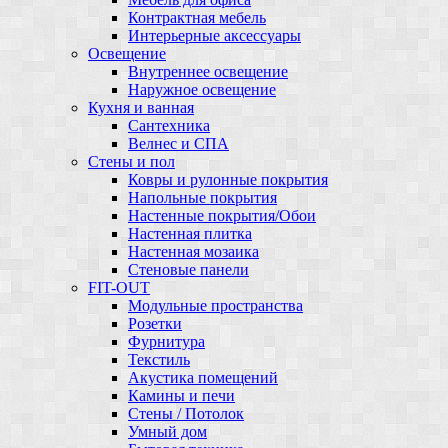
Контрактная мебель
Интерьерные аксессуары
Освещение
Внутреннее освещение
Наружное освещение
Кухня и ванная
Сантехника
Велнес и СПА
Стены и пол
Ковры и рулонные покрытия
Напольные покрытия
Настенные покрытия/Обои
Настенная плитка
Настенная мозаика
Стеновые панели
FIT-OUT
Модульные пространства
Розетки
Фурнитура
Текстиль
Акустика помещений
Камины и печи
Стены / Потолок
Умный дом