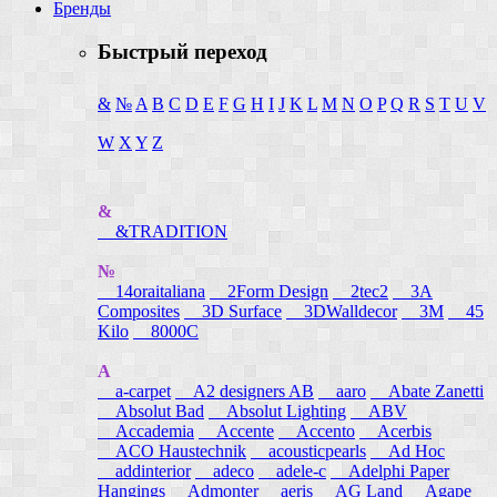
Бренды
Быстрый переход
&
№
A
B
C
D
E
F
G
H
I
J
K
L
M
N
O
P
Q
R
S
T
U
V
W
X
Y
Z
&
&TRADITION
№
14oraitaliana
2Form Design
2tec2
3A
Composites
3D Surface
3DWalldecor
3M
45
Kilo
8000C
A
a-carpet
A2 designers AB
aaro
Abate Zanetti
Absolut Bad
Absolut Lighting
ABV
Accademia
Accente
Accento
Acerbis
ACO Haustechnik
acousticpearls
Ad Hoc
addinterior
adeco
adele-c
Adelphi Paper
Hangings
Admonter
aeris
AG Land
Agape