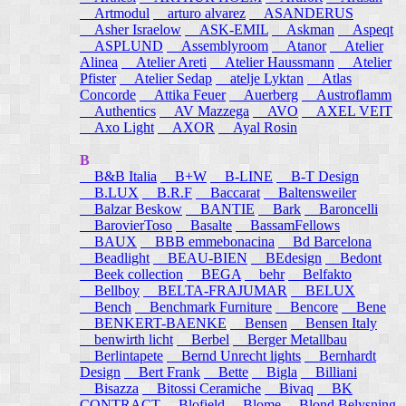
Artmodul
arturo alvarez
ASANDERUS
Asher Israelow
ASK-EMIL
Askman
Aspeqt
ASPLUND
Assemblyroom
Atanor
Atelier
Alinea
Atelier Areti
Atelier Haussmann
Atelier
Pfister
Atelier Sedap
atelje Lyktan
Atlas
Concorde
Attika Feuer
Auerberg
Austroflamm
Authentics
AV Mazzega
AVO
AXEL VEIT
Axo Light
AXOR
Ayal Rosin
B
B&B Italia
B+W
B-LINE
B-T Design
B.LUX
B.R.F
Baccarat
Baltensweiler
Balzar Beskow
BANTIE
Bark
Baroncelli
BarovierToso
Basalte
BassamFellows
BAUX
BBB emmebonacina
Bd Barcelona
Beadlight
BEAU-BIEN
BEdesign
Bedont
Beek collection
BEGA
behr
Belfakto
Bellboy
BELTA-FRAJUMAR
BELUX
Bench
Benchmark Furniture
Bencore
Bene
BENKERT-BAENKE
Bensen
Bensen Italy
benwirth licht
Berbel
Berger Metallbau
Berlintapete
Bernd Unrecht lights
Bernhardt
Design
Bert Frank
Bette
Bigla
Billiani
Bisazza
Bitossi Ceramiche
Bivaq
BK
CONTRACT
Blofield
Blome
Blond Belysning