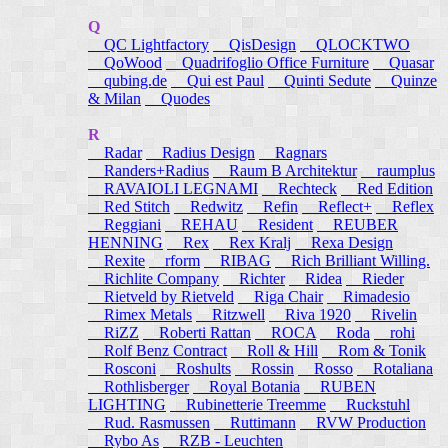
Q
QC Lightfactory
QisDesign
QLOCKTWO
QoWood
Quadrifoglio Office Furniture
Quasar
qubing.de
Qui est Paul
Quinti Sedute
Quinze
& Milan
Quodes
R
Radar
Radius Design
Ragnars
Randers+Radius
Raum B Architektur
raumplus
RAVAIOLI LEGNAMI
Rechteck
Red Edition
Red Stitch
Redwitz
Refin
Reflect+
Reflex
Reggiani
REHAU
Resident
REUBER
HENNING
Rex
Rex Kralj
Rexa Design
Rexite
rform
RIBAG
Rich Brilliant Willing.
Richlite Company
Richter
Ridea
Rieder
Rietveld by Rietveld
Riga Chair
Rimadesio
Rimex Metals
Ritzwell
Riva 1920
Rivelin
RiZZ
Roberti Rattan
ROCA
Roda
rohi
Rolf Benz Contract
Roll & Hill
Rom & Tonik
Rosconi
Roshults
Rossin
Rosso
Rotaliana
Rothlisberger
Royal Botania
RUBEN
LIGHTING
Rubinetterie Treemme
Ruckstuhl
Rud. Rasmussen
Ruttimann
RVW Production
Rybo As
RZB - Leuchten