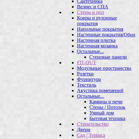
Сантехника
Велнес и СПА
Стены и пол
Ковры и рулонные
покрытия
Напольные покрытия
Настенные покрытия/Обои
Настенная плитка
Настенная мозаика
Остальные...
Стеновые панели
FIT-OUT
Модульные пространства
Розетки
Фурнитура
Текстиль
Акустика помещений
Остальные...
Камины и печи
Стены / Потолок
Умный дом
Бытовая техника
Строительство
Двери
Сад / Терраса