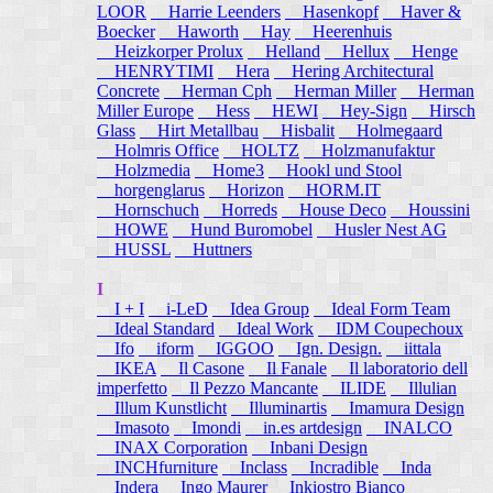
LOOR
Harrie Leenders
Hasenkopf
Haver &
Boecker
Haworth
Hay
Heerenhuis
Heizkorper Prolux
Helland
Hellux
Henge
HENRYTIMI
Hera
Hering Architectural
Concrete
Herman Cph
Herman Miller
Herman
Miller Europe
Hess
HEWI
Hey-Sign
Hirsch
Glass
Hirt Metallbau
Hisbalit
Holmegaard
Holmris Office
HOLTZ
Holzmanufaktur
Holzmedia
Home3
Hookl und Stool
horgenglarus
Horizon
HORM.IT
Hornschuch
Horreds
House Deco
Houssini
HOWE
Hund Buromobel
Husler Nest AG
HUSSL
Huttners
I
I + I
i-LeD
Idea Group
Ideal Form Team
Ideal Standard
Ideal Work
IDM Coupechoux
Ifo
iform
IGGOO
Ign. Design.
iittala
IKEA
Il Casone
Il Fanale
Il laboratorio dell
imperfetto
Il Pezzo Mancante
ILIDE
Illulian
Illum Kunstlicht
Illuminartis
Imamura Design
Imasoto
Imondi
in.es artdesign
INALCO
INAX Corporation
Inbani Design
INCHfurniture
Inclass
Incradible
Inda
Indera
Ingo Maurer
Inkiostro Bianco