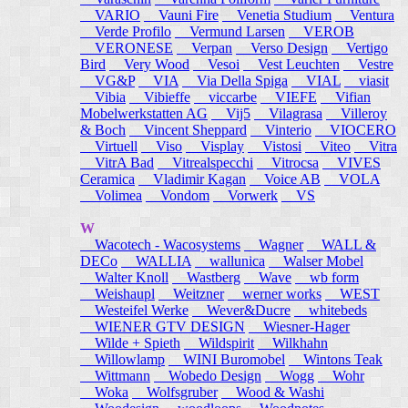
VARIO
Vauni Fire
Venetia Studium
Ventura
Verde Profilo
Vermund Larsen
VEROB
VERONESE
Verpan
Verso Design
Vertigo
Bird
Very Wood
Vesoi
Vest Leuchten
Vestre
VG&P
VIA
Via Della Spiga
VIAL
viasit
Vibia
Vibieffe
viccarbe
VIEFE
Vifian
Mobelwerkstatten AG
Vij5
Vilagrasa
Villeroy
& Boch
Vincent Sheppard
Vinterio
VIOCERO
Virtuell
Viso
Visplay
Vistosi
Viteo
Vitra
VitrA Bad
Vitrealspecchi
Vitrocsa
VIVES
Ceramica
Vladimir Kagan
Voice AB
VOLA
Volimea
Vondom
Vorwerk
VS
W
Wacotech - Wacosystems
Wagner
WALL &
DECo
WALLIA
wallunica
Walser Mobel
Walter Knoll
Wastberg
Wave
wb form
Weishaupl
Weitzner
werner works
WEST
Westeifel Werke
Wever&Ducre
whitebeds
WIENER GTV DESIGN
Wiesner-Hager
Wilde + Spieth
Wildspirit
Wilkhahn
Willowlamp
WINI Buromobel
Wintons Teak
Wittmann
Wobedo Design
Wogg
Wohr
Woka
Wolfsgruber
Wood & Washi