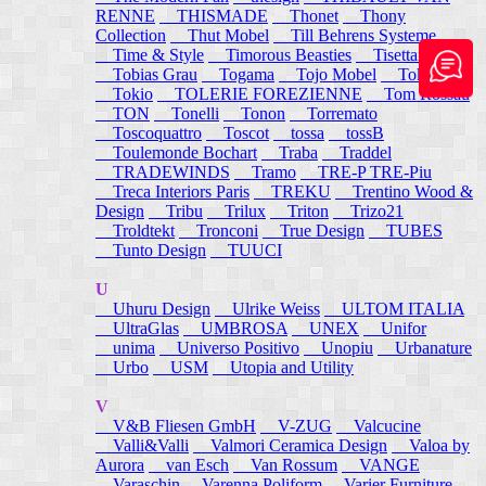
RENNE
THISMADE
Thonet
Thony
Collection
Thut Mobel
Till Behrens Systeme
Time & Style
Timorous Beasties
Tisettanta
Tobias Grau
Togama
Tojo Mobel
Token
Tokio
TOLERIE FOREZIENNE
Tom Rossau
TON
Tonelli
Tonon
Torremato
Toscoquattro
Toscot
tossa
tossB
Toulemonde Bochart
Traba
Traddel
TRADEWINDS
Tramo
TRE-P TRE-Piu
Treca Interiors Paris
TREKU
Trentino Wood &
Design
Tribu
Trilux
Triton
Trizo21
Troldtekt
Tronconi
True Design
TUBES
Tunto Design
TUUCI
U
Uhuru Design
Ulrike Weiss
ULTOM ITALIA
UltraGlas
UMBROSA
UNEX
Unifor
unima
Universo Positivo
Unopiu
Urbanature
Urbo
USM
Utopia and Utility
V
V&B Fliesen GmbH
V-ZUG
Valcucine
Valli&Valli
Valmori Ceramica Design
Valoa by
Aurora
van Esch
Van Rossum
VANGE
Varaschin
Varenna Poliform
Varier Furniture