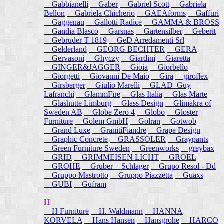
Gabbianelli
Gaber
Gabriel Scott
Gabriela
Bellon
Gabriela Chicherio
GAEAforms
Gaffuri
Gaggenau
Gallotti Radice
GAMMA & BROSS
Gandia Blasco
Garsnas
Gartensilber
Geberit
Gebruder T 1819
GeD Arredamenti Srl
Gelderland
GEORG BECHTER
GERA
Gervasoni
Ghyczy
Giardini
Giaretta
GINGER&JAGGER
Gioia
Giorbello
Giorgetti
Giovanni De Maio
Gira
giroflex
Girsberger
Giulio Marelli
GLAD_Guy
Lafranchi
GlammFire
Glas Italia
Glas Marte
Glashutte Limburg
Glass Design
Glimakra of
Sweden AB
Globe Zero 4
Globo
Gloster
Furniture
Golem GmbH
Golran
Gotwob
Grand Luxe
GranitiFiandre
Grape Design
Graphic Concrete
GRASSOLER
Graypants
Green Furniture Sweden
Greenworks
greybax
GRID
GRIMMEISEN LICHT
GROEL
GROHE
Gruber + Schlager
Grupo Resol - Dd
Gruppo Mastrotto
Gruppo Piazzetta
Guaxs
GUBI
Gufram
H
H Furniture
H. Waldmann
HANNA
KORVELA
Hans Hansen
Hansgrohe
HARCO