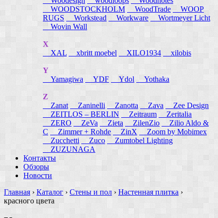
Woodesign
woodloops
Woodnotes
WOODSTOCKHOLM
WoodTrade
WOOP
RUGS
Workstead
Workware
Wortmeyer Licht
Wovin Wall
X
XAL
xbritt moebel
XILO1934
xilobis
Y
Yamagiwa
YDF
Ydol
Yothaka
Z
Zanat
Zaninelli
Zanotta
Zava
Zee Design
ZEITLOS – BERLIN
Zeitraum
Zeritalia
ZERO
ZeVa
Zieta
ZilenZio
Zilio Aldo &
C
Zimmer + Rohde
ZinX
Zoom by Mobimex
Zucchetti
Zuco
Zumtobel Lighting
ZUZUNAGA
Контакты
Обзоры
Новости
Главная
›
Каталог
›
Стены и пол
›
Настенная плитка
›
красного цвета