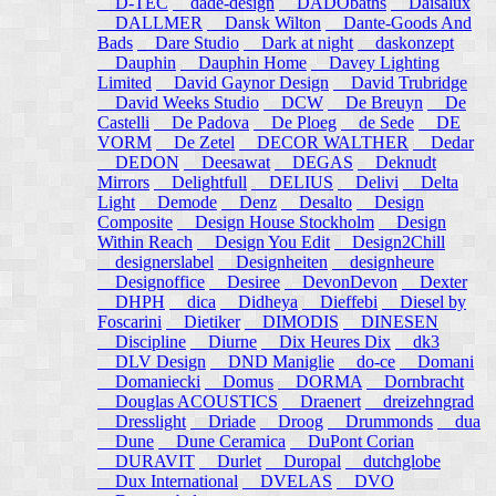
D-TEC
dade-design
DADObaths
Daisalux
DALLMER
Dansk Wilton
Dante-Goods And
Bads
Dare Studio
Dark at night
daskonzept
Dauphin
Dauphin Home
Davey Lighting
Limited
David Gaynor Design
David Trubridge
David Weeks Studio
DCW
De Breuyn
De
Castelli
De Padova
De Ploeg
de Sede
DE
VORM
De Zetel
DECOR WALTHER
Dedar
DEDON
Deesawat
DEGAS
Deknudt
Mirrors
Delightfull
DELIUS
Delivi
Delta
Light
Demode
Denz
Desalto
Design
Composite
Design House Stockholm
Design
Within Reach
Design You Edit
Design2Chill
designerslabel
Designheiten
designheure
Designoffice
Desiree
DevonDevon
Dexter
DHPH
dica
Didheya
Dieffebi
Diesel by
Foscarini
Dietiker
DIMODIS
DINESEN
Discipline
Diurne
Dix Heures Dix
dk3
DLV Design
DND Maniglie
do-ce
Domani
Domaniecki
Domus
DORMA
Dornbracht
Douglas ACOUSTICS
Draenert
dreizehngrad
Dresslight
Driade
Droog
Drummonds
dua
Dune
Dune Ceramica
DuPont Corian
DURAVIT
Durlet
Duropal
dutchglobe
Dux International
DVELAS
DVO