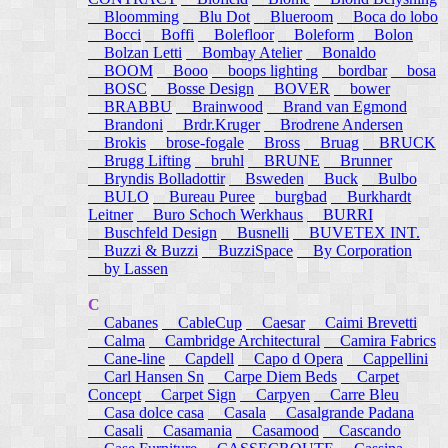
Bloomming
Blu Dot
Blueroom
Boca do lobo
Bocci
Boffi
Bolefloor
Boleform
Bolon
Bolzan Letti
Bombay Atelier
Bonaldo
BOOM
Booo
boops lighting
bordbar
bosa
BOSC
Bosse Design
BOVER
bower
BRABBU
Brainwood
Brand van Egmond
Brandoni
Brdr.Kruger
Brodrene Andersen
Brokis
brose-fogale
Bross
Bruag
BRUCK
Brugg Lifting
bruhl
BRUNE
Brunner
Bryndis Bolladottir
Bsweden
Buck
Bulbo
BULO
Bureau Puree
burgbad
Burkhardt
Leitner
Buro Schoch Werkhaus
BURRI
Buschfeld Design
Busnelli
BUVETEX INT.
Buzzi & Buzzi
BuzziSpace
By Corporation
by Lassen
C
Cabanes
CableCup
Caesar
Caimi Brevetti
Calma
Cambridge Architectural
Camira Fabrics
Cane-line
Capdell
Capo d Opera
Cappellini
Carl Hansen Sn
Carpe Diem Beds
Carpet
Concept
Carpet Sign
Carpyen
Carre Bleu
Casa dolce casa
Casala
Casalgrande Padana
Casali
Casamania
Casamood
Cascando