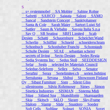
S
s+ systemmobel
SA Mobler
Sabine Rohse
Safretti
SAHCO
Saigata
Saloni
SAMO
Sancal
Sandstein Concept
Sanktjohanser
Santa & Cole
Sarah Maier
Sartori Luigi Srl
Sattler
Saum & Viebahn
Savoia Italia S.p.a
Say O
SB Seating
SBFI Limited
Scab
Design
Schatti
Schauenburg
Scheicher.Wand
Scherlin
Schiffini
Schneid
schneiderschram
Schonbuch
Schonhuber Franchi
Schonstaub
Schulte Design
SEAE
sebastian scherer
secrets of living
Secto Design
Sedes Regia
Sedia Systems Inc.
Sedus Stoll
SEEDDESIGN
Sefar
Segis
selected by Materials Council
Seledue-Seleform
Sellex
Selva
Senator
Serafini
Serax
Serielimitee.ch
serien.lighting
Serralunga
Sevasa
Shibui
Showroom Finland
Oy
Sibast Furniture
Sign
Silent Gliss
silentrooms
Silvio Rohrmoser
Simes
Simon
Sinetica Industries
SISMAN
Sistema Midi
Sitag
Sitland Spa
Skandiform
Skargaarden
Skia
Skitsch
SkLO
Skram
Sky-Frame
Slalom
Slamp
Slide
Snaidero
Soeder
Soft Cells
Softline
Solpuri
SONIA
Sovet