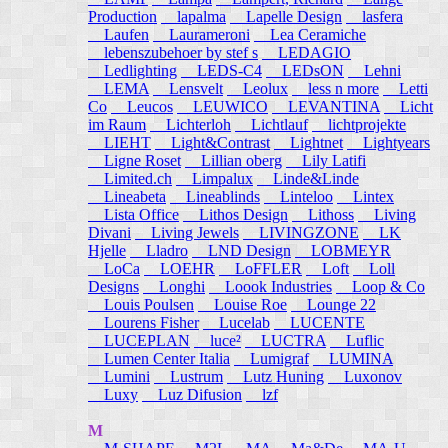
Production
lapalma
Lapelle Design
lasfera
Laufen
Laurameroni
Lea Ceramiche
lebenszubehoer by stef s
LEDAGIO
Ledlighting
LEDS-C4
LEDsON
Lehni
LEMA
Lensvelt
Leolux
less n more
Letti
Co
Leucos
LEUWICO
LEVANTINA
Licht
im Raum
Lichterloh
Lichtlauf
lichtprojekte
LIEHT
Light&Contrast
Lightnet
Lightyears
Ligne Roset
Lillian oberg
Lily Latifi
Limited.ch
Limpalux
Linde&Linde
Lineabeta
Lineablinds
Linteloo
Lintex
Lista Office
Lithos Design
Lithoss
Living
Divani
Living Jewels
LIVINGZONE
LK
Hjelle
Lladro
LND Design
LOBMEYR
LoCa
LOEHR
LoFFLER
Loft
Loll
Designs
Longhi
Loook Industries
Loop & Co
Louis Poulsen
Louise Roe
Lounge 22
Lourens Fisher
Lucelab
LUCENTE
LUCEPLAN
luce²
LUCTRA
Luflic
Lumen Center Italia
Lumigraf
LUMINA
Lumini
Lustrum
Lutz Huning
Luxonov
Luxy
Luz Difusion
lzf
M