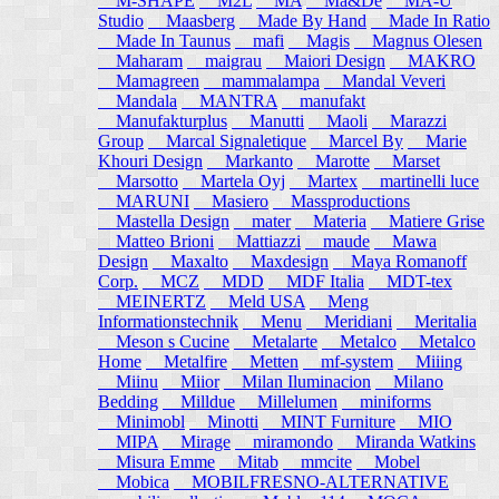
M-SHAPE
M2L
MA
Ma&De
MA-U
Studio
Maasberg
Made By Hand
Made In Ratio
Made In Taunus
mafi
Magis
Magnus Olesen
Maharam
maigrau
Maiori Design
MAKRO
Mamagreen
mammalampa
Mandal Veveri
Mandala
MANTRA
manufakt
Manufakturplus
Manutti
Maoli
Marazzi
Group
Marcal Signaletique
Marcel By
Marie
Khouri Design
Markanto
Marotte
Marset
Marsotto
Martela Oyj
Martex
martinelli luce
MARUNI
Masiero
Massproductions
Mastella Design
mater
Materia
Matiere Grise
Matteo Brioni
Mattiazzi
maude
Mawa
Design
Maxalto
Maxdesign
Maya Romanoff
Corp.
MCZ
MDD
MDF Italia
MDT-tex
MEINERTZ
Meld USA
Meng
Informationstechnik
Menu
Meridiani
Meritalia
Meson s Cucine
Metalarte
Metalco
Metalco
Home
Metalfire
Metten
mf-system
Miiing
Miinu
Miior
Milan Iluminacion
Milano
Bedding
Milldue
Millelumen
miniforms
Minimobl
Minotti
MINT Furniture
MIO
MIPA
Mirage
miramondo
Miranda Watkins
Misura Emme
Mitab
mmcite
Mobel
Mobica
MOBILFRESNO-ALTERNATIVE