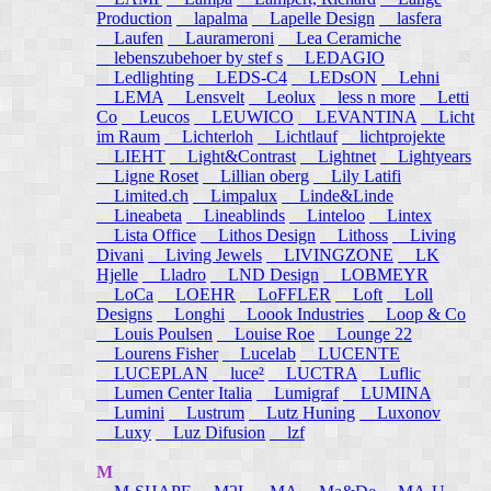
Production
lapalma
Lapelle Design
lasfera
Laufen
Laurameroni
Lea Ceramiche
lebenszubehoer by stef s
LEDAGIO
Ledlighting
LEDS-C4
LEDsON
Lehni
LEMA
Lensvelt
Leolux
less n more
Letti
Co
Leucos
LEUWICO
LEVANTINA
Licht
im Raum
Lichterloh
Lichtlauf
lichtprojekte
LIEHT
Light&Contrast
Lightnet
Lightyears
Ligne Roset
Lillian oberg
Lily Latifi
Limited.ch
Limpalux
Linde&Linde
Lineabeta
Lineablinds
Linteloo
Lintex
Lista Office
Lithos Design
Lithoss
Living
Divani
Living Jewels
LIVINGZONE
LK
Hjelle
Lladro
LND Design
LOBMEYR
LoCa
LOEHR
LoFFLER
Loft
Loll
Designs
Longhi
Loook Industries
Loop & Co
Louis Poulsen
Louise Roe
Lounge 22
Lourens Fisher
Lucelab
LUCENTE
LUCEPLAN
luce²
LUCTRA
Luflic
Lumen Center Italia
Lumigraf
LUMINA
Lumini
Lustrum
Lutz Huning
Luxonov
Luxy
Luz Difusion
lzf
M