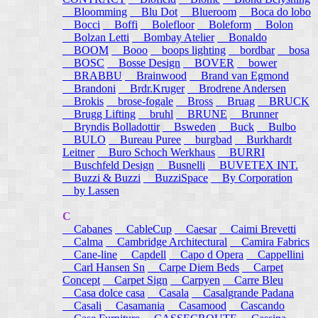
Bloomming
Blu Dot
Blueroom
Boca do lobo
Bocci
Boffi
Bolefloor
Boleform
Bolon
Bolzan Letti
Bombay Atelier
Bonaldo
BOOM
Booo
boops lighting
bordbar
bosa
BOSC
Bosse Design
BOVER
bower
BRABBU
Brainwood
Brand van Egmond
Brandoni
Brdr.Kruger
Brodrene Andersen
Brokis
brose-fogale
Bross
Bruag
BRUCK
Brugg Lifting
bruhl
BRUNE
Brunner
Bryndis Bolladottir
Bsweden
Buck
Bulbo
BULO
Bureau Puree
burgbad
Burkhardt
Leitner
Buro Schoch Werkhaus
BURRI
Buschfeld Design
Busnelli
BUVETEX INT.
Buzzi & Buzzi
BuzziSpace
By Corporation
by Lassen
C
Cabanes
CableCup
Caesar
Caimi Brevetti
Calma
Cambridge Architectural
Camira Fabrics
Cane-line
Capdell
Capo d Opera
Cappellini
Carl Hansen Sn
Carpe Diem Beds
Carpet
Concept
Carpet Sign
Carpyen
Carre Bleu
Casa dolce casa
Casala
Casalgrande Padana
Casali
Casamania
Casamood
Cascando