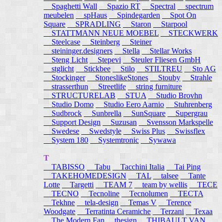
Spaghetti Wall
Spazio RT
Spectral
spectrum
meubelen
spHaus
Spindegarden
Spot On
Square
SPRADLING
Staron
Starpool
STATTMANN NEUE MOEBEL
STECKWERK
Steelcase
Steinberg
Steiner
steininger.designers
Stella
Stellar Works
Steng Licht
Stepevi
Steuler Fliesen GmbH
stglicht
Stickbee
Stilo
STILTREU
Sto AG
Stockinger
StoneslikeStones
Stouby
Strahle
strasserthun
Streetlife
string furniture
STRUCTURELAB
STUA
Studio Brovhn
Studio Domo
Studio Eero Aarnio
Stuhrenberg
Sudbrock
Sunbrella
SunSquare
Supergrau
Support Design
Suzusan
Svensson Markspelle
Swedese
Swedstyle
Swiss Plus
Swissflex
System 180
Systemtronic
Sywawa
T
TABISSO
Tabu
Tacchini Italia
Tai Ping
TAKEHOMEDESIGN
TAL
talsee
Tante
Lotte
Targetti
TEAM 7
team by wellis
TECE
TECNO
Tecnoline
Tecnolumen
TECTA
Tekhne
tela-design
Temas V
Terence
Woodgate
Terratinta Ceramiche
Terzani
Texaa
The Modern Fan
thesign
THIBAULT VAN