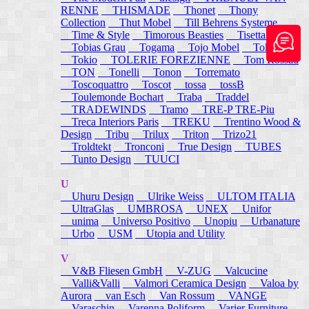
RENNE
THISMADE
Thonet
Thony
Collection
Thut Mobel
Till Behrens Systeme
Time & Style
Timorous Beasties
Tisettanta
Tobias Grau
Togama
Tojo Mobel
Token
Tokio
TOLERIE FOREZIENNE
Tom Rossau
TON
Tonelli
Tonon
Torremato
Toscoquattro
Toscot
tossa
tossB
Toulemonde Bochart
Traba
Traddel
TRADEWINDS
Tramo
TRE-P TRE-Piu
Treca Interiors Paris
TREKU
Trentino Wood &
Design
Tribu
Trilux
Triton
Trizo21
Troldtekt
Tronconi
True Design
TUBES
Tunto Design
TUUCI
U
Uhuru Design
Ulrike Weiss
ULTOM ITALIA
UltraGlas
UMBROSA
UNEX
Unifor
unima
Universo Positivo
Unopiu
Urbanature
Urbo
USM
Utopia and Utility
V
V&B Fliesen GmbH
V-ZUG
Valcucine
Valli&Valli
Valmori Ceramica Design
Valoa by
Aurora
van Esch
Van Rossum
VANGE
Varaschin
Varenna Poliform
Varier Furniture