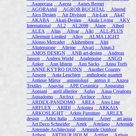
Agapecasa
Agena
Agnes Bernet
AGORAphil
AGROB BUCHTAL
Ahrend
Aico Design
Air Division
Air-Lux
Ak47
AKABA
Akari-Design
Akula Living
AKV
International
AL2
AL2698
Alape
Albed
ALEA
Alias
Alivar
Alki
ALL-PLUS
Allermuir Limited
Alloy
ALMA LIGHT
Alonso Mercader
Alphenberg
Alpi
Altatensione
Alteme
Alvari
Amat-3
AMOS DESIGN
ANB art-design
Andreas
Janson
Andreu World
Anglepoise
ANGO
Anker
Ann Idstein
Ann Sacks
Anna Torfs
ANNE KYYRO QUINN
Another Country
Ansorg
Anta Leuchten
anthologie quartett
Antique Mirror
antoniolupi
antrax it
Anzea
Textiles
Apavisa
APE Ceramica
Apparatus
Appiani
april allterior
Aqlus
Aqua Creations
Aquadomo
Archxx
Arcluce
Arco
ARDEX-PANDOMO
AREA
Ares Line
ARFLEX
ARIDI
Ariostea
ARKAIA
ARKOSLIGHT
Arktis Furniture
ARLEX
design
Arlex Italia
Armstrong
Arper
art aqua
Art Deco Schneider
Artek
Artelano
Artemide
Artemide Architectural
Artemide Outdoor
Arthesi
ARTHUR HOLM
Artifort
Artisan