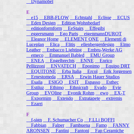
Dynamobel
E
e15
EBB-FLOW
Echtstahl
Eclisse
ECUS
Eden Design
Edition Wohnbedarf
editionformform
EeStairs
Effegibi
eggersmann
Ego Paris
eigenmannDUROT
Eleanor Home
ELEMENT ONE
Elementi di
Luceplan
Elica
Elitis
ellenbergerdesign
Elmo
Leather
Embacco Lighting
Embru-Werke AG
emeco
Emmanuel Babled
EMU Group
ENEA
Engelbrechts
ENNE
Enrico
Pellizzoni
ENVATECH
Eponimo
Equipo DRT
EQUITONE
Erba Italia
Ercol
Erik Jorgensen
Ernestomeda
ERSA
Erwin Hauer Studios
Esaila
ESIGO
ESIT
Espasso
Esthec
Estiluz
Ethimo
Ethnicraft
Evado
Evie
Group
EVOline
Evonik Rohm
ewo
EX-T
Expormim
Extendo
Extratapete
extremis
Ezarri
F
f-sign
F. Schumacher Co
F.LLi BOFFI
Fabbian
Falper
Fambuena
Famo
FANNY
ARONSEN
Fantini
Fantoni
Fap Ceramiche