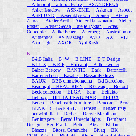
Artmodul
arturo alvarez
ASANDERUS
Asher Israelow
ASK-EMIL
Askman
Aspeqt
ASPLUND
Assemblyroom
Atanor
Atelier
Alinea
Atelier Areti
Atelier Haussmann
Atelier
Pfister
Atelier Sedap
atelje Lyktan
Atlas
Concorde
Attika Feuer
Auerberg
Austroflamm
Authentics
AV Mazzega
AVO
AXEL VEIT
Axo Light
AXOR
Ayal Rosin
B
B&B Italia
B+W
B-LINE
B-T Design
B.LUX
B.R.F
Baccarat
Baltensweiler
Balzar Beskow
BANTIE
Bark
Baroncelli
BarovierToso
Basalte
BassamFellows
BAUX
BBB emmebonacina
Bd Barcelona
Beadlight
BEAU-BIEN
BEdesign
Bedont
Beek collection
BEGA
behr
Belfakto
Bellboy
BELTA-FRAJUMAR
BELUX
Bench
Benchmark Furniture
Bencore
Bene
BENKERT-BAENKE
Bensen
Bensen Italy
benwirth licht
Berbel
Berger Metallbau
Berlintapete
Bernd Unrecht lights
Bernhardt
Design
Bert Frank
Bette
Bigla
Billiani
Bisazza
Bitossi Ceramiche
Bivaq
BK
CONTRACT
Blofield
Blome
Blond Belysning