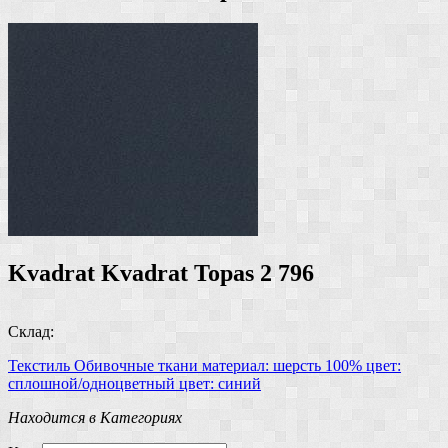
Kvadrat Kvadrat Topas 2 796
Склад:
Текстиль
Обивочные ткани
материал: шерсть 100%
цвет:
сплошной/одноцветный
цвет: синий
Находится в Категориях