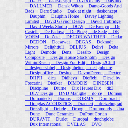
D-TEC
dade-design
DADObaths
Daisalux
DALLMER
Dansk Wilton
Dante-Goods And
Bads
Dare Studio
Dark at night
daskonzept
Dauphin
Dauphin Home
Davey Lighting
Limited
David Gaynor Design
David Trubridge
David Weeks Studio
DCW
De Breuyn
De
Castelli
De Padova
De Ploeg
de Sede
DE
VORM
De Zetel
DECOR WALTHER
Dedar
DEDON
Deesawat
DEGAS
Deknudt
Mirrors
Delightfull
DELIUS
Delivi
Delta
Light
Demode
Denz
Desalto
Design
Composite
Design House Stockholm
Design
Within Reach
Design You Edit
Design2Chill
designerslabel
Designheiten
designheure
Designoffice
Desiree
DevonDevon
Dexter
DHPH
dica
Didheya
Dieffebi
Diesel by
Foscarini
Dietiker
DIMODIS
DINESEN
Discipline
Diurne
Dix Heures Dix
dk3
DLV Design
DND Maniglie
do-ce
Domani
Domaniecki
Domus
DORMA
Dornbracht
Douglas ACOUSTICS
Draenert
dreizehngrad
Dresslight
Driade
Droog
Drummonds
dua
Dune
Dune Ceramica
DuPont Corian
DURAVIT
Durlet
Duropal
dutchglobe
Dux International
DVELAS
DVO