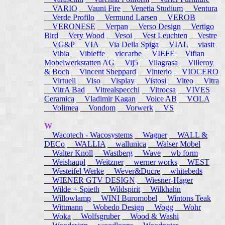
VARIO
Vauni Fire
Venetia Studium
Ventura
Verde Profilo
Vermund Larsen
VEROB
VERONESE
Verpan
Verso Design
Vertigo
Bird
Very Wood
Vesoi
Vest Leuchten
Vestre
VG&P
VIA
Via Della Spiga
VIAL
viasit
Vibia
Vibieffe
viccarbe
VIEFE
Vifian
Mobelwerkstatten AG
Vij5
Vilagrasa
Villeroy
& Boch
Vincent Sheppard
Vinterio
VIOCERO
Virtuell
Viso
Visplay
Vistosi
Viteo
Vitra
VitrA Bad
Vitrealspecchi
Vitrocsa
VIVES
Ceramica
Vladimir Kagan
Voice AB
VOLA
Volimea
Vondom
Vorwerk
VS
W
Wacotech - Wacosystems
Wagner
WALL &
DECo
WALLIA
wallunica
Walser Mobel
Walter Knoll
Wastberg
Wave
wb form
Weishaupl
Weitzner
werner works
WEST
Westeifel Werke
Wever&Ducre
whitebeds
WIENER GTV DESIGN
Wiesner-Hager
Wilde + Spieth
Wildspirit
Wilkhahn
Willowlamp
WINI Buromobel
Wintons Teak
Wittmann
Wobedo Design
Wogg
Wohr
Woka
Wolfsgruber
Wood & Washi