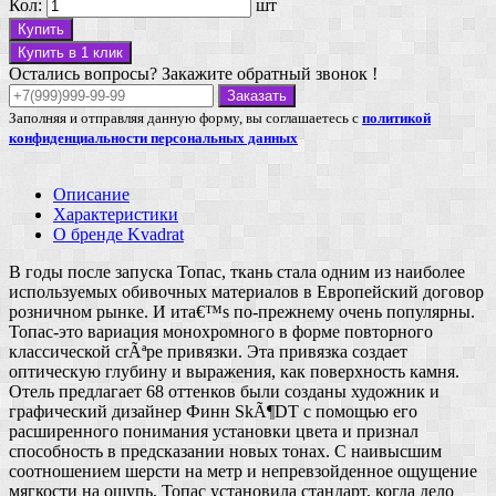
Кол:
шт
Купить
Купить в 1 клик
Остались вопросы? Закажите обратный звонок !
Заказать
Заполняя и отправляя данную форму, вы соглашаетесь с
политикой
конфиденциальности персональных данных
Описание
Характеристики
О бренде Kvadrat
В годы после запуска Топас, ткань стала одним из наиболее
используемых обивочных материалов в Европейский договор
розничном рынке. И ита€™s по-прежнему очень популярны.
Топас-это вариация монохромного в форме повторного
классической crÃªpe привязки. Эта привязка создает
оптическую глубину и выражения, как поверхность камня.
Отель предлагает 68 оттенков были созданы художник и
графический дизайнер Финн SkÃ¶DT с помощью его
расширенного понимания установки цвета и признал
способность в предсказании новых тонах. С наивысшим
соотношением шерсти на метр и непревзойденное ощущение
мягкости на ощупь, Топас установила стандарт, когда дело