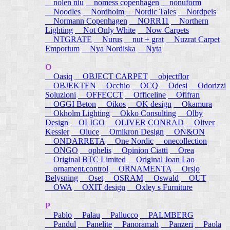
nolen niu
nomess copenhagen
nonuform
Noodles
Nordholm
Nordic Tales
Nordpeis
Normann Copenhagen
NORR11
Northern
Lighting
Not Only White
Now Carpets
NTGRATE
Nurus
nut + grat
Nuzrat Carpet
Emporium
Nya Nordiska
Nyta
O
Oasiq
OBJECT CARPET
objectflor
OBJEKTEN
Occhio
OCQ
Odesi
Odorizzi
Soluzioni
OFFECCT
Officeline
Ofifran
OGGI Beton
Oikos
OK design
Okamura
Okholm Lighting
Okko Consulting
Olby
Design
OLIGO
OLIVER CONRAD
Oliver
Kessler
Oluce
Omikron Design
ON&ON
ONDARRETA
One Nordic
onecollection
ONGO
ophelis
Opinion Ciatti
Orea
Original BTC Limited
Original Joan Lao
ornament.control
ORNAMENTA
Orsjo
Belysning
Oset
OSRAM
Oswald
OUT
OWA
OXIT design
Oxley s Furniture
P
Pablo
Palau
Pallucco
PALMBERG
Pandul
Panelite
Panoramah
Panzeri
Paola