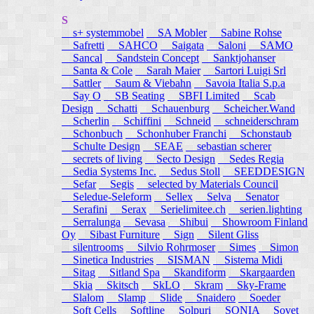
S
s+ systemmobel
SA Mobler
Sabine Rohse
Safretti
SAHCO
Saigata
Saloni
SAMO
Sancal
Sandstein Concept
Sanktjohanser
Santa & Cole
Sarah Maier
Sartori Luigi Srl
Sattler
Saum & Viebahn
Savoia Italia S.p.a
Say O
SB Seating
SBFI Limited
Scab
Design
Schatti
Schauenburg
Scheicher.Wand
Scherlin
Schiffini
Schneid
schneiderschram
Schonbuch
Schonhuber Franchi
Schonstaub
Schulte Design
SEAE
sebastian scherer
secrets of living
Secto Design
Sedes Regia
Sedia Systems Inc.
Sedus Stoll
SEEDDESIGN
Sefar
Segis
selected by Materials Council
Seledue-Seleform
Sellex
Selva
Senator
Serafini
Serax
Serielimitee.ch
serien.lighting
Serralunga
Sevasa
Shibui
Showroom Finland
Oy
Sibast Furniture
Sign
Silent Gliss
silentrooms
Silvio Rohrmoser
Simes
Simon
Sinetica Industries
SISMAN
Sistema Midi
Sitag
Sitland Spa
Skandiform
Skargaarden
Skia
Skitsch
SkLO
Skram
Sky-Frame
Slalom
Slamp
Slide
Snaidero
Soeder
Soft Cells
Softline
Solpuri
SONIA
Sovet