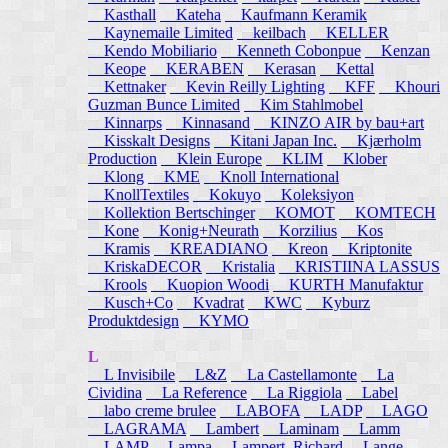
Kasthall
Kateha
Kaufmann Keramik
Kaynemaile Limited
keilbach
KELLER
Kendo Mobiliario
Kenneth Cobonpue
Kenzan
Keope
KERABEN
Kerasan
Kettal
Kettnaker
Kevin Reilly Lighting
KFF
Khouri
Guzman Bunce Limited
Kim Stahlmobel
Kinnarps
Kinnasand
KINZO AIR by bau+art
Kisskalt Designs
Kitani Japan Inc.
Kjærholm
Production
Klein Europe
KLIM
Klober
Klong
KME
Knoll International
KnollTextiles
Kokuyo
Koleksiyon
Kollektion Bertschinger
KOMOT
KOMTECH
Kone
Konig+Neurath
Korzilius
Kos
Kramis
KREADIANO
Kreon
Kriptonite
KriskaDECOR
Kristalia
KRISTIINA LASSUS
Krools
Kuopion Woodi
KURTH Manufaktur
Kusch+Co
Kvadrat
KWC
Kyburz
Produktdesign
KYMO
L
L Invisibile
L&Z
La Castellamonte
La
Cividina
La Reference
La Riggiola
Label
labo creme brulee
LABOFA
LADP
LAGO
LAGRAMA
Lambert
Laminam
Lamm
LAMP
Lampa
Lampert, Richard
Lange