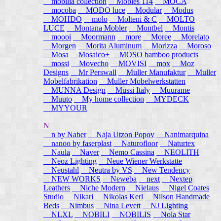
mobilia collection
Mobles 114
MOCA
mocoba
MODO luce
Modular
Modus
MOHDO
molo
Molteni & C
MOLTO
LUCE
Montana Mobler
Montbel
Montis
moooi
Moormann
more
Moree
Morelato
Morgen
Morita Aluminum
Morizza
Moroso
Mosa
Mosaico+
MOSO bamboo products
mossi
Movecho
MOVISI
mox
Moz
Designs
Mr Perswall
Muller Manufaktur
Muller
Mobelfabrikation
Muller Mobelwerkstatten
MUNNA Design
Mussi Italy
Muurame
Muuto
My home collection
MYDECK
MYYOUR
N
n by Naber
Naja Utzon Popov
Nanimarquina
nanoo by faserplast
Naturofloor
Naturtex
Naula
Naver
Nemo Cassina
NEOLITH
Neoz Lighting
Neue Wiener Werkstatte
Neustahl
Neutra by VS
New Tendency
NEW WORKS
Neweba
next
Nextep
Leathers
Niche Modern
Nielaus
Nigel Coates
Studio
Nikari
Nikolas Kerl
Nilson Handmade
Beds
Nimbus
Nina Levett
NJ Lighting
NLXL
NOBILI
NOBILIS
Nola Star