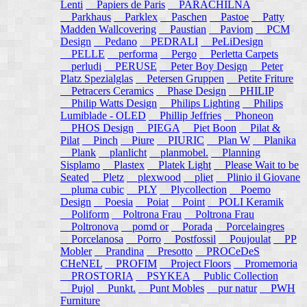
Lenti
Papiers de Paris
PARACHILNA
Parkhaus
Parklex
Paschen
Pastoe
Patty
Madden Wallcovering
Paustian
Paviom
PCM
Design
Pedano
PEDRALI
PeLiDesign
PELLE
performa
Pergo
Perletta Carpets
perludi
PERUSE
Peter Boy Design
Peter
Platz Spezialglas
Petersen Gruppen
Petite Friture
Petracers Ceramics
Phase Design
PHILIP
Philip Watts Design
Philips Lighting
Philips
Lumiblade - OLED
Phillip Jeffries
Phoneon
PHOS Design
PIEGA
Piet Boon
Pilat &
Pilat
Pinch
Piure
PIURIC
Plan W
Planika
Plank
planlicht
planmobel.
Planning
Sisplamo
Plastex
Platek Light
Please Wait to be
Seated
Pletz
plexwood
pliet
Plinio il Giovane
pluma cubic
PLY
Plycollection
Poemo
Design
Poesia
Poiat
Point
POLI Keramik
Poliform
Poltrona Frau
Poltrona Frau
Poltronova
pomd or
Porada
Porcelaingres
Porcelanosa
Porro
Postfossil
Poujoulat
PP
Mobler
Prandina
Presotto
PROCeDeS
CHeNEL
PROFIM
Project Floors
Promemoria
PROSTORIA
PSYKEA
Public Collection
Pujol
Punkt.
Punt Mobles
pur natur
PWH
Furniture