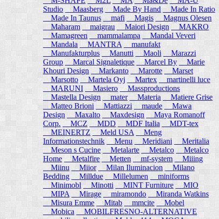
M-SHAPE
M2L
MA
Ma&De
MA-U
Studio
Maasberg
Made By Hand
Made In Ratio
Made In Taunus
mafi
Magis
Magnus Olesen
Maharam
maigrau
Maiori Design
MAKRO
Mamagreen
mammalampa
Mandal Veveri
Mandala
MANTRA
manufakt
Manufakturplus
Manutti
Maoli
Marazzi
Group
Marcal Signaletique
Marcel By
Marie
Khouri Design
Markanto
Marotte
Marset
Marsotto
Martela Oyj
Martex
martinelli luce
MARUNI
Masiero
Massproductions
Mastella Design
mater
Materia
Matiere Grise
Matteo Brioni
Mattiazzi
maude
Mawa
Design
Maxalto
Maxdesign
Maya Romanoff
Corp.
MCZ
MDD
MDF Italia
MDT-tex
MEINERTZ
Meld USA
Meng
Informationstechnik
Menu
Meridiani
Meritalia
Meson s Cucine
Metalarte
Metalco
Metalco
Home
Metalfire
Metten
mf-system
Miiing
Miinu
Miior
Milan Iluminacion
Milano
Bedding
Milldue
Millelumen
miniforms
Minimobl
Minotti
MINT Furniture
MIO
MIPA
Mirage
miramondo
Miranda Watkins
Misura Emme
Mitab
mmcite
Mobel
Mobica
MOBILFRESNO-ALTERNATIVE