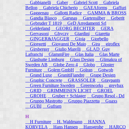
Gabbianelli
Gaber
Gabriel Scott
Gabriela
Bellon
Gabriela Chicherio
GAEAforms
Gaffuri
Gaggenau
Gallotti Radice
GAMMA & BROSS
Gandia Blasco
Garsnas
Gartensilber
Geberit
Gebruder T 1819
GeD Arredamenti Srl
Gelderland
GEORG BECHTER
GERA
Gervasoni
Ghyczy
Giardini
Giaretta
GINGER&JAGGER
Gioia
Giorbello
Giorgetti
Giovanni De Maio
Gira
giroflex
Girsberger
Giulio Marelli
GLAD_Guy
Lafranchi
GlammFire
Glas Italia
Glas Marte
Glashutte Limburg
Glass Design
Glimakra of
Sweden AB
Globe Zero 4
Globo
Gloster
Furniture
Golem GmbH
Golran
Gotwob
Grand Luxe
GranitiFiandre
Grape Design
Graphic Concrete
GRASSOLER
Graypants
Green Furniture Sweden
Greenworks
greybax
GRID
GRIMMEISEN LICHT
GROEL
GROHE
Gruber + Schlager
Grupo Resol - Dd
Gruppo Mastrotto
Gruppo Piazzetta
Guaxs
GUBI
Gufram
H
H Furniture
H. Waldmann
HANNA
KORVELA
Hans Hansen
Hansgrohe
HARCO