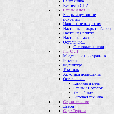
Сантехника
Велнес и СПА
Стены и пол
Ковры и рулонные
покрытия
Напольные покрытия
Настенные покрытия/Обои
Настенная плитка
Настенная мозаика
Остальные...
Стеновые панели
FIT-OUT
Модульные пространства
Розетки
Фурнитура
Текстиль
Акустика помещений
Остальные...
Камины и печи
Стены / Потолок
Умный дом
Бытовая техника
Строительство
Двери
Сад / Терраса