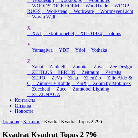
Woodesign
woodloops
Woodnotes
WOODSTOCKHOLM
WoodTrade
WOOP
RUGS
Workstead
Workware
Wortmeyer Licht
Wovin Wall
X
XAL
xbritt moebel
XILO1934
xilobis
Y
Yamagiwa
YDF
Ydol
Yothaka
Z
Zanat
Zaninelli
Zanotta
Zava
Zee Design
ZEITLOS – BERLIN
Zeitraum
Zeritalia
ZERO
ZeVa
Zieta
ZilenZio
Zilio Aldo &
C
Zimmer + Rohde
ZinX
Zoom by Mobimex
Zucchetti
Zuco
Zumtobel Lighting
ZUZUNAGA
Контакты
Обзоры
Новости
Главная
›
Каталог
›
Kvadrat Kvadrat Topas 2 796
Kvadrat Kvadrat Topas 2 796