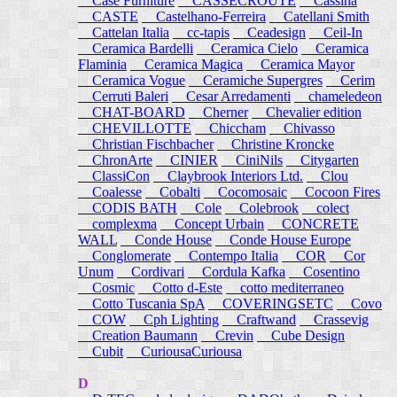
Case Furniture
CASSECROUTE
Cassina
CASTE
Castelhano-Ferreira
Catellani Smith
Cattelan Italia
cc-tapis
Ceadesign
Ceil-In
Ceramica Bardelli
Ceramica Cielo
Ceramica
Flaminia
Ceramica Magica
Ceramica Mayor
Ceramica Vogue
Ceramiche Supergres
Cerim
Cerruti Baleri
Cesar Arredamenti
chameledeon
CHAT-BOARD
Cherner
Chevalier edition
CHEVILLOTTE
Chiccham
Chivasso
Christian Fischbacher
Christine Kroncke
ChronArte
CINIER
CiniNils
Citygarten
ClassiCon
Claybrook Interiors Ltd.
Clou
Coalesse
Cobalti
Cocomosaic
Cocoon Fires
CODIS BATH
Cole
Colebrook
colect
complexma
Concept Urbain
CONCRETE
WALL
Conde House
Conde House Europe
Conglomerate
Contempo Italia
COR
Cor
Unum
Cordivari
Cordula Kafka
Cosentino
Cosmic
Cotto d-Este
cotto mediterraneo
Cotto Tuscania SpA
COVERINGSETC
Covo
COW
Cph Lighting
Craftwand
Crassevig
Creation Baumann
Crevin
Cube Design
Cubit
CuriousaCuriousa
D