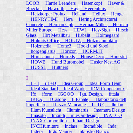
LOOR
Harrie Leenders
Hasenkopf
Haver &
Boecker
Haworth
Hay
Heerenhuis
Heizkorper Prolux
Helland
Hellux
Henge
HENRYTIMI
Hera
Hering Architectural
Concrete
Herman Cph
Herman Miller
Herman
Miller Europe
Hess
HEWI
Hey-Sign
Hirsch
Glass
Hirt Metallbau
Hisbalit
Holmegaard
Holmris Office
HOLTZ
Holzmanufaktur
Holzmedia
Home3
Hookl und Stool
horgenglarus
Horizon
HORM.IT
Hornschuch
Horreds
House Deco
Houssini
HOWE
Hund Buromobel
Husler Nest AG
HUSSL
Huttners
I
I + I
i-LeD
Idea Group
Ideal Form Team
Ideal Standard
Ideal Work
IDM Coupechoux
Ifo
iform
IGGOO
Ign. Design.
iittala
IKEA
Il Casone
Il Fanale
Il laboratorio dell
imperfetto
Il Pezzo Mancante
ILIDE
Illulian
Illum Kunstlicht
Illuminartis
Imamura Design
Imasoto
Imondi
in.es artdesign
INALCO
INAX Corporation
Inbani Design
INCHfurniture
Inclass
Incradible
Inda
Indera
Ingo Maurer
Inkiostro Bianco