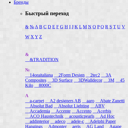
Бренды
Быстрый переход
&
№
A
B
C
D
E
F
G
H
I
J
K
L
M
N
O
P
Q
R
S
T
U
V
W
X
Y
Z
&
&TRADITION
№
14oraitaliana
2Form Design
2tec2
3A
Composites
3D Surface
3DWalldecor
3M
45
Kilo
8000C
A
a-carpet
A2 designers AB
aaro
Abate Zanetti
Absolut Bad
Absolut Lighting
ABV
Accademia
Accente
Accento
Acerbis
ACO Haustechnik
acousticpearls
Ad Hoc
addinterior
adeco
adele-c
Adelphi Paper
Hangings
Admonter
aeris
AG Land
Agape