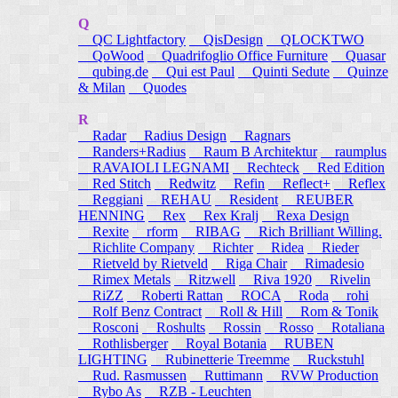
Q
QC Lightfactory
QisDesign
QLOCKTWO
QoWood
Quadrifoglio Office Furniture
Quasar
qubing.de
Qui est Paul
Quinti Sedute
Quinze
& Milan
Quodes
R
Radar
Radius Design
Ragnars
Randers+Radius
Raum B Architektur
raumplus
RAVAIOLI LEGNAMI
Rechteck
Red Edition
Red Stitch
Redwitz
Refin
Reflect+
Reflex
Reggiani
REHAU
Resident
REUBER
HENNING
Rex
Rex Kralj
Rexa Design
Rexite
rform
RIBAG
Rich Brilliant Willing.
Richlite Company
Richter
Ridea
Rieder
Rietveld by Rietveld
Riga Chair
Rimadesio
Rimex Metals
Ritzwell
Riva 1920
Rivelin
RiZZ
Roberti Rattan
ROCA
Roda
rohi
Rolf Benz Contract
Roll & Hill
Rom & Tonik
Rosconi
Roshults
Rossin
Rosso
Rotaliana
Rothlisberger
Royal Botania
RUBEN
LIGHTING
Rubinetterie Treemme
Ruckstuhl
Rud. Rasmussen
Ruttimann
RVW Production
Rybo As
RZB - Leuchten