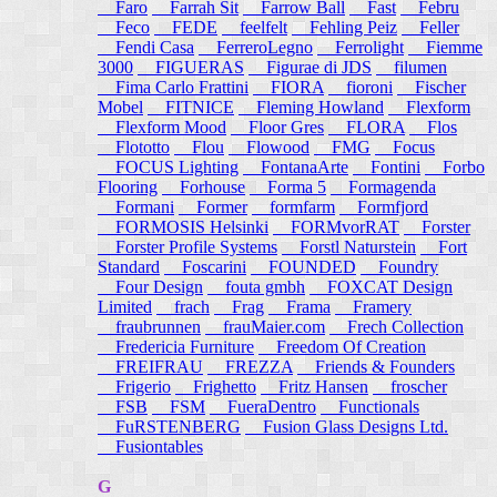
Faro
Farrah Sit
Farrow Ball
Fast
Febru
Feco
FEDE
feelfelt
Fehling Peiz
Feller
Fendi Casa
FerreroLegno
Ferrolight
Fiemme
3000
FIGUERAS
Figurae di JDS
filumen
Fima Carlo Frattini
FIORA
fioroni
Fischer
Mobel
FITNICE
Fleming Howland
Flexform
Flexform Mood
Floor Gres
FLORA
Flos
Flototto
Flou
Flowood
FMG
Focus
FOCUS Lighting
FontanaArte
Fontini
Forbo
Flooring
Forhouse
Forma 5
Formagenda
Formani
Former
formfarm
Formfjord
FORMOSIS Helsinki
FORMvorRAT
Forster
Forster Profile Systems
Forstl Naturstein
Fort
Standard
Foscarini
FOUNDED
Foundry
Four Design
fouta gmbh
FOXCAT Design
Limited
frach
Frag
Frama
Framery
fraubrunnen
frauMaier.com
Frech Collection
Fredericia Furniture
Freedom Of Creation
FREIFRAU
FREZZA
Friends & Founders
Frigerio
Frighetto
Fritz Hansen
froscher
FSB
FSM
FueraDentro
Functionals
FuRSTENBERG
Fusion Glass Designs Ltd.
Fusiontables
G