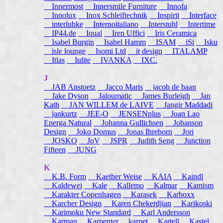
Innermost
Innersmile Furniture
Innofa
Innolux
Inox Schleiftechnik
Inspirit
Interface
interlubke
Internoitaliano
Interstuhl
Intertime
IP44.de
Iqual
Iren Uffici
Iris Ceramica
Isabel Burgin
Isabel Hamm
ISAM
iSi
Isku
isle lounge
Isomi Ltd
it design
ITALAMP
Itlas
Iulite
IVANKA
IXC.
J
JAB Anstoetz
Jacco Maris
jacob de baan
Jake Dyson
Jaloumatic
James Burleigh
Jan
Kath
JAN WILLEM de LAIVE
Jangir Maddadi
jankurtz
JEE-O
JENSENplus
Joan Lao
Energa Natural
Johanna Gullichsen
Johanson
Design
Joko Domus
Jonas Ihreborn
Jori
JOSKO
JoV
JSPR
Judith Seng
Junction
Fifteen
JUNG
K
K.B. Form
Kaether Weise
KAIA
Kaindl
Kaldewei
Kale
Kallemo
Kalmar
Kamism
Karakter Copenhagen
Karasek
Karboxx
Karcher Design
Karen Chekerdjian
Karikoski
Karimoku New Standard
Karl Andersson
Karman
Karpenter
karpet
Kartell
Kastel