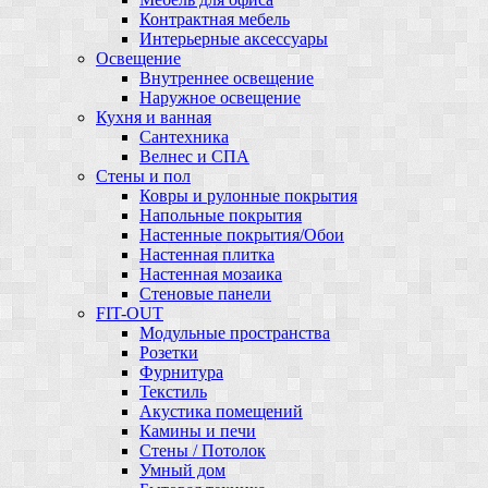
Контрактная мебель
Интерьерные аксессуары
Освещение
Внутреннее освещение
Наружное освещение
Кухня и ванная
Сантехника
Велнес и СПА
Стены и пол
Ковры и рулонные покрытия
Напольные покрытия
Настенные покрытия/Обои
Настенная плитка
Настенная мозаика
Стеновые панели
FIT-OUT
Модульные пространства
Розетки
Фурнитура
Текстиль
Акустика помещений
Камины и печи
Стены / Потолок
Умный дом