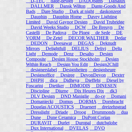
D-TEC
dade-design
DADObaths
Daisalux
DALLMER
Dansk Wilton
Dante-Goods And
Bads
Dare Studio
Dark at night
daskonzept
Dauphin
Dauphin Home
Davey Lighting
Limited
David Gaynor Design
David Trubridge
David Weeks Studio
DCW
De Breuyn
De
Castelli
De Padova
De Ploeg
de Sede
DE
VORM
De Zetel
DECOR WALTHER
Dedar
DEDON
Deesawat
DEGAS
Deknudt
Mirrors
Delightfull
DELIUS
Delivi
Delta
Light
Demode
Denz
Desalto
Design
Composite
Design House Stockholm
Design
Within Reach
Design You Edit
Design2Chill
designerslabel
Designheiten
designheure
Designoffice
Desiree
DevonDevon
Dexter
DHPH
dica
Didheya
Dieffebi
Diesel by
Foscarini
Dietiker
DIMODIS
DINESEN
Discipline
Diurne
Dix Heures Dix
dk3
DLV Design
DND Maniglie
do-ce
Domani
Domaniecki
Domus
DORMA
Dornbracht
Douglas ACOUSTICS
Draenert
dreizehngrad
Dresslight
Driade
Droog
Drummonds
dua
Dune
Dune Ceramica
DuPont Corian
DURAVIT
Durlet
Duropal
dutchglobe
Dux International
DVELAS
DVO