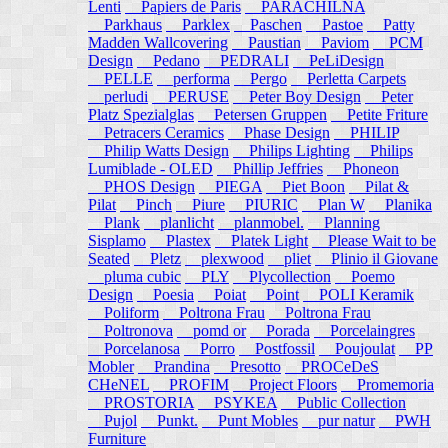
Lenti
Papiers de Paris
PARACHILNA
Parkhaus
Parklex
Paschen
Pastoe
Patty
Madden Wallcovering
Paustian
Paviom
PCM
Design
Pedano
PEDRALI
PeLiDesign
PELLE
performa
Pergo
Perletta Carpets
perludi
PERUSE
Peter Boy Design
Peter
Platz Spezialglas
Petersen Gruppen
Petite Friture
Petracers Ceramics
Phase Design
PHILIP
Philip Watts Design
Philips Lighting
Philips
Lumiblade - OLED
Phillip Jeffries
Phoneon
PHOS Design
PIEGA
Piet Boon
Pilat &
Pilat
Pinch
Piure
PIURIC
Plan W
Planika
Plank
planlicht
planmobel.
Planning
Sisplamo
Plastex
Platek Light
Please Wait to be
Seated
Pletz
plexwood
pliet
Plinio il Giovane
pluma cubic
PLY
Plycollection
Poemo
Design
Poesia
Poiat
Point
POLI Keramik
Poliform
Poltrona Frau
Poltrona Frau
Poltronova
pomd or
Porada
Porcelaingres
Porcelanosa
Porro
Postfossil
Poujoulat
PP
Mobler
Prandina
Presotto
PROCeDeS
CHeNEL
PROFIM
Project Floors
Promemoria
PROSTORIA
PSYKEA
Public Collection
Pujol
Punkt.
Punt Mobles
pur natur
PWH
Furniture