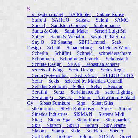
S
s+ systemmobel
SA Mobler
Sabine Rohse
Safretti
SAHCO
Saigata
Saloni
SAMO
Sancal
Sandstein Concept
Sanktjohanser
Santa & Cole
Sarah Maier
Sartori Luigi Srl
Sattler
Saum & Viebahn
Savoia Italia S.p.a
Say O
SB Seating
SBFI Limited
Scab
Design
Schatti
Schauenburg
Scheicher.Wand
Scherlin
Schiffini
Schneid
schneiderschram
Schonbuch
Schonhuber Franchi
Schonstaub
Schulte Design
SEAE
sebastian scherer
secrets of living
Secto Design
Sedes Regia
Sedia Systems Inc.
Sedus Stoll
SEEDDESIGN
Sefar
Segis
selected by Materials Council
Seledue-Seleform
Sellex
Selva
Senator
Serafini
Serax
Serielimitee.ch
serien.lighting
Serralunga
Sevasa
Shibui
Showroom Finland
Oy
Sibast Furniture
Sign
Silent Gliss
silentrooms
Silvio Rohrmoser
Simes
Simon
Sinetica Industries
SISMAN
Sistema Midi
Sitag
Sitland Spa
Skandiform
Skargaarden
Skia
Skitsch
SkLO
Skram
Sky-Frame
Slalom
Slamp
Slide
Snaidero
Soeder
Soft Cells
Softline
Solpuri
SONIA
Sovet