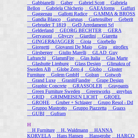
Gabbianelli
Gaber
Gabriel Scott
Gabriela
Bellon
Gabriela Chicherio
GAEAforms
Gaffuri
Gaggenau
Gallotti Radice
GAMMA & BROSS
Gandia Blasco
Garsnas
Gartensilber
Geberit
Gebruder T 1819
GeD Arredamenti Srl
Gelderland
GEORG BECHTER
GERA
Gervasoni
Ghyczy
Giardini
Giaretta
GINGER&JAGGER
Gioia
Giorbello
Giorgetti
Giovanni De Maio
Gira
giroflex
Girsberger
Giulio Marelli
GLAD_Guy
Lafranchi
GlammFire
Glas Italia
Glas Marte
Glashutte Limburg
Glass Design
Glimakra of
Sweden AB
Globe Zero 4
Globo
Gloster
Furniture
Golem GmbH
Golran
Gotwob
Grand Luxe
GranitiFiandre
Grape Design
Graphic Concrete
GRASSOLER
Graypants
Green Furniture Sweden
Greenworks
greybax
GRID
GRIMMEISEN LICHT
GROEL
GROHE
Gruber + Schlager
Grupo Resol - Dd
Gruppo Mastrotto
Gruppo Piazzetta
Guaxs
GUBI
Gufram
H
H Furniture
H. Waldmann
HANNA
KORVELA
Hans Hansen
Hansgrohe
HARCO