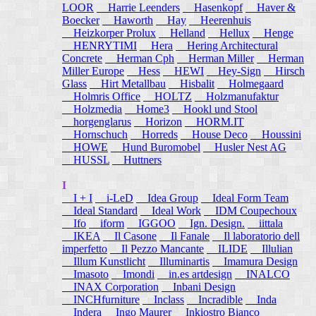
LOOR
Harrie Leenders
Hasenkopf
Haver &
Boecker
Haworth
Hay
Heerenhuis
Heizkorper Prolux
Helland
Hellux
Henge
HENRYTIMI
Hera
Hering Architectural
Concrete
Herman Cph
Herman Miller
Herman
Miller Europe
Hess
HEWI
Hey-Sign
Hirsch
Glass
Hirt Metallbau
Hisbalit
Holmegaard
Holmris Office
HOLTZ
Holzmanufaktur
Holzmedia
Home3
Hookl und Stool
horgenglarus
Horizon
HORM.IT
Hornschuch
Horreds
House Deco
Houssini
HOWE
Hund Buromobel
Husler Nest AG
HUSSL
Huttners
I
I + I
i-LeD
Idea Group
Ideal Form Team
Ideal Standard
Ideal Work
IDM Coupechoux
Ifo
iform
IGGOO
Ign. Design.
iittala
IKEA
Il Casone
Il Fanale
Il laboratorio dell
imperfetto
Il Pezzo Mancante
ILIDE
Illulian
Illum Kunstlicht
Illuminartis
Imamura Design
Imasoto
Imondi
in.es artdesign
INALCO
INAX Corporation
Inbani Design
INCHfurniture
Inclass
Incradible
Inda
Indera
Ingo Maurer
Inkiostro Bianco