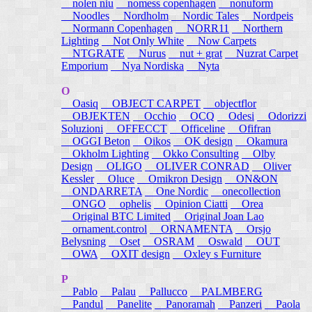
nolen niu
nomess copenhagen
nonuform
Noodles
Nordholm
Nordic Tales
Nordpeis
Normann Copenhagen
NORR11
Northern
Lighting
Not Only White
Now Carpets
NTGRATE
Nurus
nut + grat
Nuzrat Carpet
Emporium
Nya Nordiska
Nyta
O
Oasiq
OBJECT CARPET
objectflor
OBJEKTEN
Occhio
OCQ
Odesi
Odorizzi
Soluzioni
OFFECCT
Officeline
Ofifran
OGGI Beton
Oikos
OK design
Okamura
Okholm Lighting
Okko Consulting
Olby
Design
OLIGO
OLIVER CONRAD
Oliver
Kessler
Oluce
Omikron Design
ON&ON
ONDARRETA
One Nordic
onecollection
ONGO
ophelis
Opinion Ciatti
Orea
Original BTC Limited
Original Joan Lao
ornament.control
ORNAMENTA
Orsjo
Belysning
Oset
OSRAM
Oswald
OUT
OWA
OXIT design
Oxley s Furniture
P
Pablo
Palau
Pallucco
PALMBERG
Pandul
Panelite
Panoramah
Panzeri
Paola