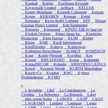
Kasthall
Kateha
Kaufmann Keramik
Kaynemaile Limited
keilbach
KELLER
Kendo Mobiliario
Kenneth Cobonpue
Kenzan
Keope
KERABEN
Kerasan
Kettal
Kettnaker
Kevin Reilly Lighting
KFF
Khouri
Guzman Bunce Limited
Kim Stahlmobel
Kinnarps
Kinnasand
KINZO AIR by bau+art
Kisskalt Designs
Kitani Japan Inc.
Kjærholm
Production
Klein Europe
KLIM
Klober
Klong
KME
Knoll International
KnollTextiles
Kokuyo
Koleksiyon
Kollektion Bertschinger
KOMOT
KOMTECH
Kone
Konig+Neurath
Korzilius
Kos
Kramis
KREADIANO
Kreon
Kriptonite
KriskaDECOR
Kristalia
KRISTIINA LASSUS
Krools
Kuopion Woodi
KURTH Manufaktur
Kusch+Co
Kvadrat
KWC
Kyburz
Produktdesign
KYMO
L
L Invisibile
L&Z
La Castellamonte
La
Cividina
La Reference
La Riggiola
Label
labo creme brulee
LABOFA
LADP
LAGO
LAGRAMA
Lambert
Laminam
Lamm
LAMP
Lampa
Lampert, Richard
Lange