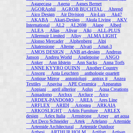
Agapecasa
Agena
Agnes Bernet
AGORAphil
AGROB BUCHTAL
Ahrend
Aico Design
Air Division
Air-Lux
Ak47
AKABA
Akari-Design
Akula Living
AKV
International
AL2
AL2698
Alape
Albed
ALEA
Alias
Alivar
Alki
ALL-PLUS
Allermuir Limited
Alloy
ALMA LIGHT
Alonso Mercader
Alphenberg
Alpi
Altatensione
Alteme
Alvari
Amat-3
AMOS DESIGN
ANB art-design
Andreas
Janson
Andreu World
Anglepoise
ANGO
Anker
Ann Idstein
Ann Sacks
Anna Torfs
ANNE KYYRO QUINN
Another Country
Ansorg
Anta Leuchten
anthologie quartett
Antique Mirror
antoniolupi
antrax it
Anzea
Textiles
Apavisa
APE Ceramica
Apparatus
Appiani
april allterior
Aqlus
Aqua Creations
Aquadomo
Archxx
Arcluce
Arco
ARDEX-PANDOMO
AREA
Ares Line
ARFLEX
ARIDI
Ariostea
ARKAIA
ARKOSLIGHT
Arktis Furniture
ARLEX
design
Arlex Italia
Armstrong
Arper
art aqua
Art Deco Schneider
Artek
Artelano
Artemide
Artemide Architectural
Artemide Outdoor
Arthesi
ARTHUR HOLM
Artifort
Artisan