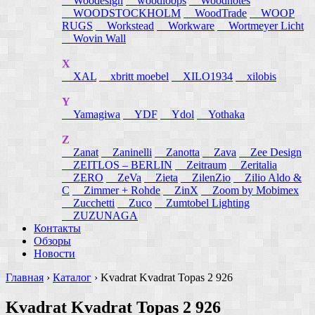
Woodesign
woodloops
Woodnotes
WOODSTOCKHOLM
WoodTrade
WOOP
RUGS
Workstead
Workware
Wortmeyer Licht
Wovin Wall
X
XAL
xbritt moebel
XILO1934
xilobis
Y
Yamagiwa
YDF
Ydol
Yothaka
Z
Zanat
Zaninelli
Zanotta
Zava
Zee Design
ZEITLOS – BERLIN
Zeitraum
Zeritalia
ZERO
ZeVa
Zieta
ZilenZio
Zilio Aldo &
C
Zimmer + Rohde
ZinX
Zoom by Mobimex
Zucchetti
Zuco
Zumtobel Lighting
ZUZUNAGA
Контакты
Обзоры
Новости
Главная
›
Каталог
›
Kvadrat Kvadrat Topas 2 926
Kvadrat Kvadrat Topas 2 926