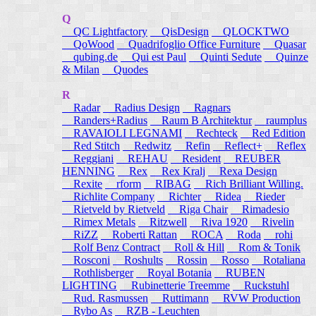
Q
QC Lightfactory
QisDesign
QLOCKTWO
QoWood
Quadrifoglio Office Furniture
Quasar
qubing.de
Qui est Paul
Quinti Sedute
Quinze
& Milan
Quodes
R
Radar
Radius Design
Ragnars
Randers+Radius
Raum B Architektur
raumplus
RAVAIOLI LEGNAMI
Rechteck
Red Edition
Red Stitch
Redwitz
Refin
Reflect+
Reflex
Reggiani
REHAU
Resident
REUBER
HENNING
Rex
Rex Kralj
Rexa Design
Rexite
rform
RIBAG
Rich Brilliant Willing.
Richlite Company
Richter
Ridea
Rieder
Rietveld by Rietveld
Riga Chair
Rimadesio
Rimex Metals
Ritzwell
Riva 1920
Rivelin
RiZZ
Roberti Rattan
ROCA
Roda
rohi
Rolf Benz Contract
Roll & Hill
Rom & Tonik
Rosconi
Roshults
Rossin
Rosso
Rotaliana
Rothlisberger
Royal Botania
RUBEN
LIGHTING
Rubinetterie Treemme
Ruckstuhl
Rud. Rasmussen
Ruttimann
RVW Production
Rybo As
RZB - Leuchten