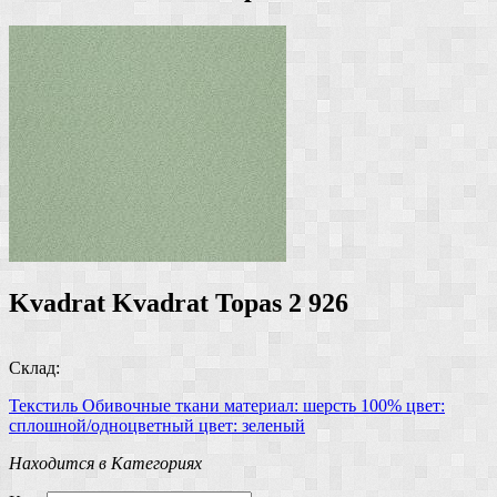
Kvadrat Kvadrat Topas 2 926
Склад:
Текстиль
Обивочные ткани
материал: шерсть 100%
цвет:
сплошной/одноцветный
цвет: зеленый
Находится в Категориях