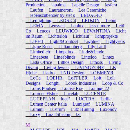
Production
lapalma
Lapelle Design
lasfera
Laufen
Laurameroni
Lea Ceramiche
lebenszubehoer by stef s
LEDAGIO
Ledlighting
LEDS-C4
LEDsON
Lehni
LEMA
Lensvelt
Leolux
less n more
Letti
Co
Leucos
LEUWICO
LEVANTINA
Licht
im Raum
Lichterloh
Lichtlauf
lichtprojekte
LIEHT
Light&Contrast
Lightnet
Lightyears
Ligne Roset
Lillian oberg
Lily Latifi
Limited.ch
Limpalux
Linde&Linde
Lineabeta
Lineablinds
Linteloo
Lintex
Lista Office
Lithos Design
Lithoss
Living
Divani
Living Jewels
LIVINGZONE
LK
Hjelle
Lladro
LND Design
LOBMEYR
LoCa
LOEHR
LoFFLER
Loft
Loll
Designs
Longhi
Loook Industries
Loop & Co
Louis Poulsen
Louise Roe
Lounge 22
Lourens Fisher
Lucelab
LUCENTE
LUCEPLAN
luce²
LUCTRA
Luflic
Lumen Center Italia
Lumigraf
LUMINA
Lumini
Lustrum
Lutz Huning
Luxonov
Luxy
Luz Difusion
lzf
M