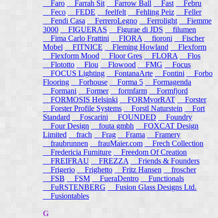
Faro
Farrah Sit
Farrow Ball
Fast
Febru
Feco
FEDE
feelfelt
Fehling Peiz
Feller
Fendi Casa
FerreroLegno
Ferrolight
Fiemme
3000
FIGUERAS
Figurae di JDS
filumen
Fima Carlo Frattini
FIORA
fioroni
Fischer
Mobel
FITNICE
Fleming Howland
Flexform
Flexform Mood
Floor Gres
FLORA
Flos
Flototto
Flou
Flowood
FMG
Focus
FOCUS Lighting
FontanaArte
Fontini
Forbo
Flooring
Forhouse
Forma 5
Formagenda
Formani
Former
formfarm
Formfjord
FORMOSIS Helsinki
FORMvorRAT
Forster
Forster Profile Systems
Forstl Naturstein
Fort
Standard
Foscarini
FOUNDED
Foundry
Four Design
fouta gmbh
FOXCAT Design
Limited
frach
Frag
Frama
Framery
fraubrunnen
frauMaier.com
Frech Collection
Fredericia Furniture
Freedom Of Creation
FREIFRAU
FREZZA
Friends & Founders
Frigerio
Frighetto
Fritz Hansen
froscher
FSB
FSM
FueraDentro
Functionals
FuRSTENBERG
Fusion Glass Designs Ltd.
Fusiontables
G