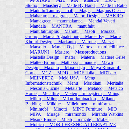
M-SHAPE
M2L
MA
Ma&De
MA-U
Studio
Maasberg
Made By Hand
Made In Ratio
Made In Taunus
mafi
Magis
Magnus Olesen
Maharam
maigrau
Maiori Design
MAKRO
Mamagreen
mammalampa
Mandal Veveri
Mandala
MANTRA
manufakt
Manufakturplus
Manutti
Maoli
Marazzi
Group
Marcal Signaletique
Marcel By
Marie
Khouri Design
Markanto
Marotte
Marset
Marsotto
Martela Oyj
Martex
martinelli luce
MARUNI
Masiero
Massproductions
Mastella Design
mater
Materia
Matiere Grise
Matteo Brioni
Mattiazzi
maude
Mawa
Design
Maxalto
Maxdesign
Maya Romanoff
Corp.
MCZ
MDD
MDF Italia
MDT-tex
MEINERTZ
Meld USA
Meng
Informationstechnik
Menu
Meridiani
Meritalia
Meson s Cucine
Metalarte
Metalco
Metalco
Home
Metalfire
Metten
mf-system
Miiing
Miinu
Miior
Milan Iluminacion
Milano
Bedding
Milldue
Millelumen
miniforms
Minimobl
Minotti
MINT Furniture
MIO
MIPA
Mirage
miramondo
Miranda Watkins
Misura Emme
Mitab
mmcite
Mobel
Mobica
MOBILFRESNO-ALTERNATIVE