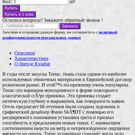
Кол:
шт
Купить
Купить в 1 клик
Остались вопросы? Закажите обратный звонок !
Заказать
Заполняя и отправляя данную форму, вы соглашаетесь с
политикой
конфиденциальности персональных данных
Описание
Характеристики
О бренде Kvadrat
В годы после запуска Топас, ткань стала одним из наиболее
используемых обивочных материалов в Европейский договор
розничном рынке. И ита€™s по-прежнему очень популярны.
Топас-это вариация монохромного в форме повторного
классической crÃªpe привязки. Эта привязка создает
оптическую глубину и выражения, как поверхность камня.
Отель предлагает 68 оттенков были созданы художник и
графический дизайнер Финн SkÃ¶DT с помощью его
расширенного понимания установки цвета и признал
способность в предсказании новых тонах. С наивысшим
соотношением шерсти на метр и непревзойденное ощущение
мягкости на ощупь, Топас установила стандарт, когда дело