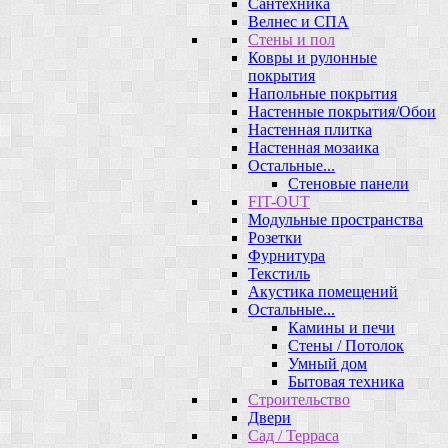
Сантехника
Велнес и СПА
Стены и пол
Ковры и рулонные
покрытия
Напольные покрытия
Настенные покрытия/Обои
Настенная плитка
Настенная мозаика
Остальные...
Стеновые панели
FIT-OUT
Модульные пространства
Розетки
Фурнитура
Текстиль
Акустика помещений
Остальные...
Камины и печи
Стены / Потолок
Умный дом
Бытовая техника
Строительство
Двери
Сад / Терраса