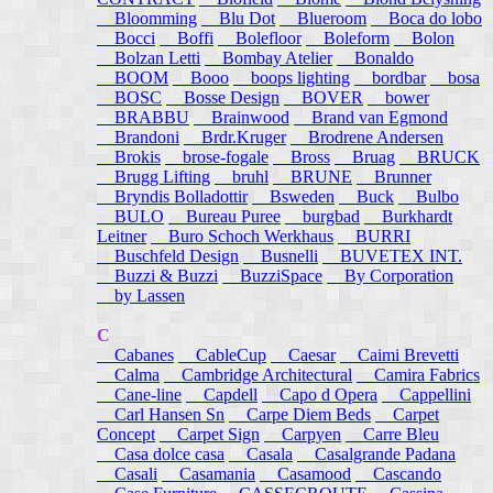
Bloomming
Blu Dot
Blueroom
Boca do lobo
Bocci
Boffi
Bolefloor
Boleform
Bolon
Bolzan Letti
Bombay Atelier
Bonaldo
BOOM
Booo
boops lighting
bordbar
bosa
BOSC
Bosse Design
BOVER
bower
BRABBU
Brainwood
Brand van Egmond
Brandoni
Brdr.Kruger
Brodrene Andersen
Brokis
brose-fogale
Bross
Bruag
BRUCK
Brugg Lifting
bruhl
BRUNE
Brunner
Bryndis Bolladottir
Bsweden
Buck
Bulbo
BULO
Bureau Puree
burgbad
Burkhardt
Leitner
Buro Schoch Werkhaus
BURRI
Buschfeld Design
Busnelli
BUVETEX INT.
Buzzi & Buzzi
BuzziSpace
By Corporation
by Lassen
C
Cabanes
CableCup
Caesar
Caimi Brevetti
Calma
Cambridge Architectural
Camira Fabrics
Cane-line
Capdell
Capo d Opera
Cappellini
Carl Hansen Sn
Carpe Diem Beds
Carpet
Concept
Carpet Sign
Carpyen
Carre Bleu
Casa dolce casa
Casala
Casalgrande Padana
Casali
Casamania
Casamood
Cascando