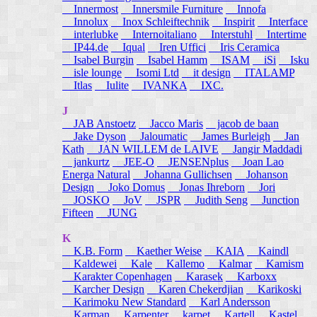
Innermost
Innersmile Furniture
Innofa
Innolux
Inox Schleiftechnik
Inspirit
Interface
interlubke
Internoitaliano
Interstuhl
Intertime
IP44.de
Iqual
Iren Uffici
Iris Ceramica
Isabel Burgin
Isabel Hamm
ISAM
iSi
Isku
isle lounge
Isomi Ltd
it design
ITALAMP
Itlas
Iulite
IVANKA
IXC.
J
JAB Anstoetz
Jacco Maris
jacob de baan
Jake Dyson
Jaloumatic
James Burleigh
Jan
Kath
JAN WILLEM de LAIVE
Jangir Maddadi
jankurtz
JEE-O
JENSENplus
Joan Lao
Energa Natural
Johanna Gullichsen
Johanson
Design
Joko Domus
Jonas Ihreborn
Jori
JOSKO
JoV
JSPR
Judith Seng
Junction
Fifteen
JUNG
K
K.B. Form
Kaether Weise
KAIA
Kaindl
Kaldewei
Kale
Kallemo
Kalmar
Kamism
Karakter Copenhagen
Karasek
Karboxx
Karcher Design
Karen Chekerdjian
Karikoski
Karimoku New Standard
Karl Andersson
Karman
Karpenter
karpet
Kartell
Kastel