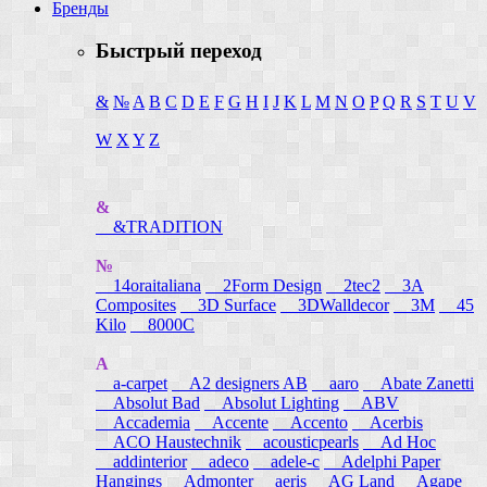
Бренды
Быстрый переход
&
№
A
B
C
D
E
F
G
H
I
J
K
L
M
N
O
P
Q
R
S
T
U
V
W
X
Y
Z
&
&TRADITION
№
14oraitaliana
2Form Design
2tec2
3A
Composites
3D Surface
3DWalldecor
3M
45
Kilo
8000C
A
a-carpet
A2 designers AB
aaro
Abate Zanetti
Absolut Bad
Absolut Lighting
ABV
Accademia
Accente
Accento
Acerbis
ACO Haustechnik
acousticpearls
Ad Hoc
addinterior
adeco
adele-c
Adelphi Paper
Hangings
Admonter
aeris
AG Land
Agape