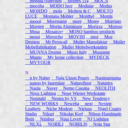
mobilia collection
Mobles 114
MOCA
mocoba
MODO luce
Modular
Modus
MOHDO
molo
Molteni & C
MOLTO
LUCE
Montana Mobler
Montbel
Montis
moooi
Moormann
more
Moree
Morelato
Morgen
Morita Aluminum
Morizza
Moroso
Mosa
Mosaico+
MOSO bamboo products
mossi
Movecho
MOVISI
mox
Moz
Designs
Mr Perswall
Muller Manufaktur
Muller
Mobelfabrikation
Muller Mobelwerkstatten
MUNNA Design
Mussi Italy
Muurame
Muuto
My home collection
MYDECK
MYYOUR
N
n by Naber
Naja Utzon Popov
Nanimarquina
nanoo by faserplast
Naturofloor
Naturtex
Naula
Naver
Nemo Cassina
NEOLITH
Neoz Lighting
Neue Wiener Werkstatte
Neustahl
Neutra by VS
New Tendency
NEW WORKS
Neweba
next
Nextep
Leathers
Niche Modern
Nielaus
Nigel Coates
Studio
Nikari
Nikolas Kerl
Nilson Handmade
Beds
Nimbus
Nina Levett
NJ Lighting
NLXL
NOBILI
NOBILIS
Nola Star