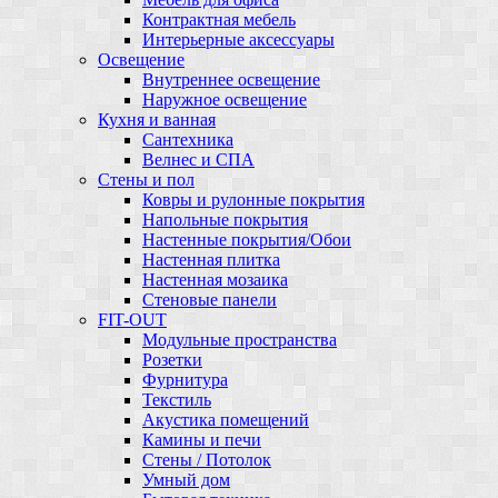
Контрактная мебель
Интерьерные аксессуары
Освещение
Внутреннее освещение
Наружное освещение
Кухня и ванная
Сантехника
Велнес и СПА
Стены и пол
Ковры и рулонные покрытия
Напольные покрытия
Настенные покрытия/Обои
Настенная плитка
Настенная мозаика
Стеновые панели
FIT-OUT
Модульные пространства
Розетки
Фурнитура
Текстиль
Акустика помещений
Камины и печи
Стены / Потолок
Умный дом