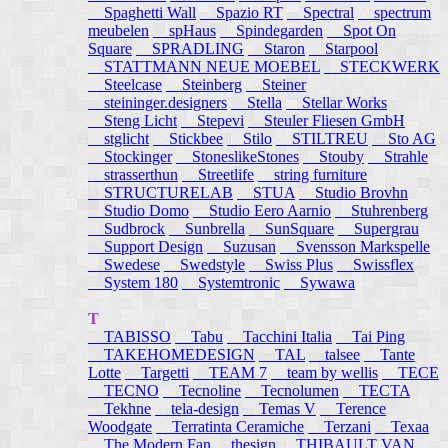
Spaghetti Wall
Spazio RT
Spectral
spectrum
meubelen
spHaus
Spindegarden
Spot On
Square
SPRADLING
Staron
Starpool
STATTMANN NEUE MOEBEL
STECKWERK
Steelcase
Steinberg
Steiner
steininger.designers
Stella
Stellar Works
Steng Licht
Stepevi
Steuler Fliesen GmbH
stglicht
Stickbee
Stilo
STILTREU
Sto AG
Stockinger
StoneslikeStones
Stouby
Strahle
strasserthun
Streetlife
string furniture
STRUCTURELAB
STUA
Studio Brovhn
Studio Domo
Studio Eero Aarnio
Stuhrenberg
Sudbrock
Sunbrella
SunSquare
Supergrau
Support Design
Suzusan
Svensson Markspelle
Swedese
Swedstyle
Swiss Plus
Swissflex
System 180
Systemtronic
Sywawa
T
TABISSO
Tabu
Tacchini Italia
Tai Ping
TAKEHOMEDESIGN
TAL
talsee
Tante
Lotte
Targetti
TEAM 7
team by wellis
TECE
TECNO
Tecnoline
Tecnolumen
TECTA
Tekhne
tela-design
Temas V
Terence
Woodgate
Terratinta Ceramiche
Terzani
Texaa
The Modern Fan
thesign
THIBAULT VAN