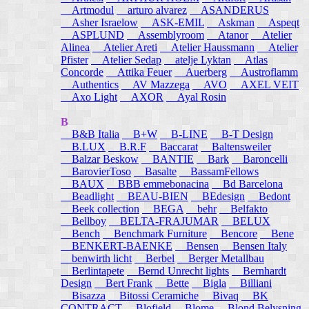
Artmodul
arturo alvarez
ASANDERUS
Asher Israelow
ASK-EMIL
Askman
Aspeqt
ASPLUND
Assemblyroom
Atanor
Atelier
Alinea
Atelier Areti
Atelier Haussmann
Atelier
Pfister
Atelier Sedap
atelje Lyktan
Atlas
Concorde
Attika Feuer
Auerberg
Austroflamm
Authentics
AV Mazzega
AVO
AXEL VEIT
Axo Light
AXOR
Ayal Rosin
B
B&B Italia
B+W
B-LINE
B-T Design
B.LUX
B.R.F
Baccarat
Baltensweiler
Balzar Beskow
BANTIE
Bark
Baroncelli
BarovierToso
Basalte
BassamFellows
BAUX
BBB emmebonacina
Bd Barcelona
Beadlight
BEAU-BIEN
BEdesign
Bedont
Beek collection
BEGA
behr
Belfakto
Bellboy
BELTA-FRAJUMAR
BELUX
Bench
Benchmark Furniture
Bencore
Bene
BENKERT-BAENKE
Bensen
Bensen Italy
benwirth licht
Berbel
Berger Metallbau
Berlintapete
Bernd Unrecht lights
Bernhardt
Design
Bert Frank
Bette
Bigla
Billiani
Bisazza
Bitossi Ceramiche
Bivaq
BK
CONTRACT
Blofield
Blome
Blond Belysning