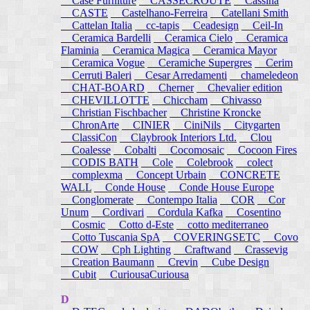
Case Furniture
CASSECROUTE
Cassina
CASTE
Castelhano-Ferreira
Catellani Smith
Cattelan Italia
cc-tapis
Ceadesign
Ceil-In
Ceramica Bardelli
Ceramica Cielo
Ceramica
Flaminia
Ceramica Magica
Ceramica Mayor
Ceramica Vogue
Ceramiche Supergres
Cerim
Cerruti Baleri
Cesar Arredamenti
chameledeon
CHAT-BOARD
Cherner
Chevalier edition
CHEVILLOTTE
Chiccham
Chivasso
Christian Fischbacher
Christine Kroncke
ChronArte
CINIER
CiniNils
Citygarten
ClassiCon
Claybrook Interiors Ltd.
Clou
Coalesse
Cobalti
Cocomosaic
Cocoon Fires
CODIS BATH
Cole
Colebrook
colect
complexma
Concept Urbain
CONCRETE
WALL
Conde House
Conde House Europe
Conglomerate
Contempo Italia
COR
Cor
Unum
Cordivari
Cordula Kafka
Cosentino
Cosmic
Cotto d-Este
cotto mediterraneo
Cotto Tuscania SpA
COVERINGSETC
Covo
COW
Cph Lighting
Craftwand
Crassevig
Creation Baumann
Crevin
Cube Design
Cubit
CuriousaCuriousa
D