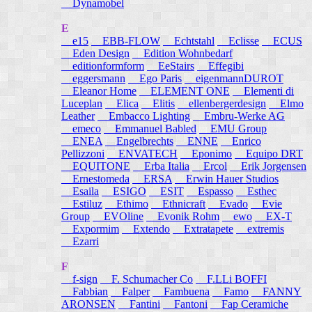
Dynamobel
E
e15
EBB-FLOW
Echtstahl
Eclisse
ECUS
Eden Design
Edition Wohnbedarf
editionformform
EeStairs
Effegibi
eggersmann
Ego Paris
eigenmannDUROT
Eleanor Home
ELEMENT ONE
Elementi di
Luceplan
Elica
Elitis
ellenbergerdesign
Elmo
Leather
Embacco Lighting
Embru-Werke AG
emeco
Emmanuel Babled
EMU Group
ENEA
Engelbrechts
ENNE
Enrico
Pellizzoni
ENVATECH
Eponimo
Equipo DRT
EQUITONE
Erba Italia
Ercol
Erik Jorgensen
Ernestomeda
ERSA
Erwin Hauer Studios
Esaila
ESIGO
ESIT
Espasso
Esthec
Estiluz
Ethimo
Ethnicraft
Evado
Evie
Group
EVOline
Evonik Rohm
ewo
EX-T
Expormim
Extendo
Extratapete
extremis
Ezarri
F
f-sign
F. Schumacher Co
F.LLi BOFFI
Fabbian
Falper
Fambuena
Famo
FANNY
ARONSEN
Fantini
Fantoni
Fap Ceramiche