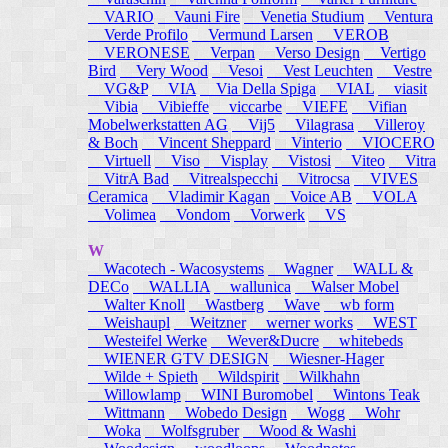
VARIO
Vauni Fire
Venetia Studium
Ventura
Verde Profilo
Vermund Larsen
VEROB
VERONESE
Verpan
Verso Design
Vertigo
Bird
Very Wood
Vesoi
Vest Leuchten
Vestre
VG&P
VIA
Via Della Spiga
VIAL
viasit
Vibia
Vibieffe
viccarbe
VIEFE
Vifian
Mobelwerkstatten AG
Vij5
Vilagrasa
Villeroy
& Boch
Vincent Sheppard
Vinterio
VIOCERO
Virtuell
Viso
Visplay
Vistosi
Viteo
Vitra
VitrA Bad
Vitrealspecchi
Vitrocsa
VIVES
Ceramica
Vladimir Kagan
Voice AB
VOLA
Volimea
Vondom
Vorwerk
VS
W
Wacotech - Wacosystems
Wagner
WALL &
DECo
WALLIA
wallunica
Walser Mobel
Walter Knoll
Wastberg
Wave
wb form
Weishaupl
Weitzner
werner works
WEST
Westeifel Werke
Wever&Ducre
whitebeds
WIENER GTV DESIGN
Wiesner-Hager
Wilde + Spieth
Wildspirit
Wilkhahn
Willowlamp
WINI Buromobel
Wintons Teak
Wittmann
Wobedo Design
Wogg
Wohr
Woka
Wolfsgruber
Wood & Washi