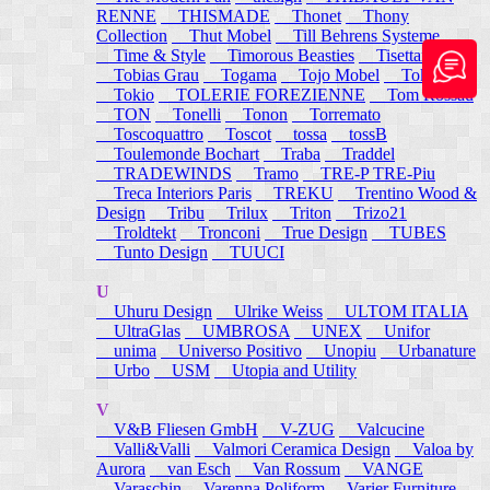
RENNE
THISMADE
Thonet
Thony
Collection
Thut Mobel
Till Behrens Systeme
Time & Style
Timorous Beasties
Tisettanta
Tobias Grau
Togama
Tojo Mobel
Token
Tokio
TOLERIE FOREZIENNE
Tom Rossau
TON
Tonelli
Tonon
Torremato
Toscoquattro
Toscot
tossa
tossB
Toulemonde Bochart
Traba
Traddel
TRADEWINDS
Tramo
TRE-P TRE-Piu
Treca Interiors Paris
TREKU
Trentino Wood &
Design
Tribu
Trilux
Triton
Trizo21
Troldtekt
Tronconi
True Design
TUBES
Tunto Design
TUUCI
U
Uhuru Design
Ulrike Weiss
ULTOM ITALIA
UltraGlas
UMBROSA
UNEX
Unifor
unima
Universo Positivo
Unopiu
Urbanature
Urbo
USM
Utopia and Utility
V
V&B Fliesen GmbH
V-ZUG
Valcucine
Valli&Valli
Valmori Ceramica Design
Valoa by
Aurora
van Esch
Van Rossum
VANGE
Varaschin
Varenna Poliform
Varier Furniture