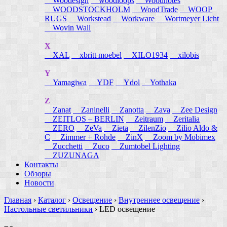
Woodesign
woodloops
Woodnotes
WOODSTOCKHOLM
WoodTrade
WOOP
RUGS
Workstead
Workware
Wortmeyer Licht
Wovin Wall
X
XAL
xbritt moebel
XILO1934
xilobis
Y
Yamagiwa
YDF
Ydol
Yothaka
Z
Zanat
Zaninelli
Zanotta
Zava
Zee Design
ZEITLOS – BERLIN
Zeitraum
Zeritalia
ZERO
ZeVa
Zieta
ZilenZio
Zilio Aldo &
C
Zimmer + Rohde
ZinX
Zoom by Mobimex
Zucchetti
Zuco
Zumtobel Lighting
ZUZUNAGA
Контакты
Обзоры
Новости
Главная
›
Каталог
›
Освещение
›
Внутреннее освещение
›
Настольные светильники
›
LED освещение