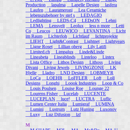
Production
lapalma
Lapelle Design
lasfera
Laufen
Laurameroni
Lea Ceramiche
lebenszubehoer by stef s
LEDAGIO
Ledlighting
LEDS-C4
LEDsON
Lehni
LEMA
Lensvelt
Leolux
less n more
Letti
Co
Leucos
LEUWICO
LEVANTINA
Licht
im Raum
Lichterloh
Lichtlauf
lichtprojekte
LIEHT
Light&Contrast
Lightnet
Lightyears
Ligne Roset
Lillian oberg
Lily Latifi
Limited.ch
Limpalux
Linde&Linde
Lineabeta
Lineablinds
Linteloo
Lintex
Lista Office
Lithos Design
Lithoss
Living
Divani
Living Jewels
LIVINGZONE
LK
Hjelle
Lladro
LND Design
LOBMEYR
LoCa
LOEHR
LoFFLER
Loft
Loll
Designs
Longhi
Loook Industries
Loop & Co
Louis Poulsen
Louise Roe
Lounge 22
Lourens Fisher
Lucelab
LUCENTE
LUCEPLAN
luce²
LUCTRA
Luflic
Lumen Center Italia
Lumigraf
LUMINA
Lumini
Lustrum
Lutz Huning
Luxonov
Luxy
Luz Difusion
lzf
M