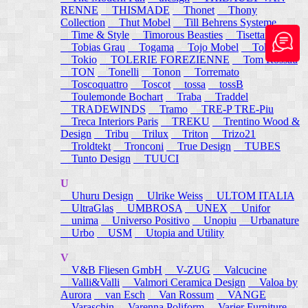
RENNE
THISMADE
Thonet
Thony
Collection
Thut Mobel
Till Behrens Systeme
Time & Style
Timorous Beasties
Tisettanta
Tobias Grau
Togama
Tojo Mobel
Token
Tokio
TOLERIE FOREZIENNE
Tom Rossau
TON
Tonelli
Tonon
Torremato
Toscoquattro
Toscot
tossa
tossB
Toulemonde Bochart
Traba
Traddel
TRADEWINDS
Tramo
TRE-P TRE-Piu
Treca Interiors Paris
TREKU
Trentino Wood &
Design
Tribu
Trilux
Triton
Trizo21
Troldtekt
Tronconi
True Design
TUBES
Tunto Design
TUUCI
U
Uhuru Design
Ulrike Weiss
ULTOM ITALIA
UltraGlas
UMBROSA
UNEX
Unifor
unima
Universo Positivo
Unopiu
Urbanature
Urbo
USM
Utopia and Utility
V
V&B Fliesen GmbH
V-ZUG
Valcucine
Valli&Valli
Valmori Ceramica Design
Valoa by
Aurora
van Esch
Van Rossum
VANGE
Varaschin
Varenna Poliform
Varier Furniture