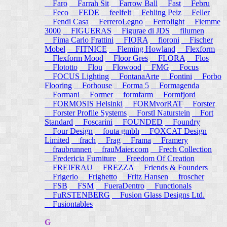
Faro
Farrah Sit
Farrow Ball
Fast
Febru
Feco
FEDE
feelfelt
Fehling Peiz
Feller
Fendi Casa
FerreroLegno
Ferrolight
Fiemme
3000
FIGUERAS
Figurae di JDS
filumen
Fima Carlo Frattini
FIORA
fioroni
Fischer
Mobel
FITNICE
Fleming Howland
Flexform
Flexform Mood
Floor Gres
FLORA
Flos
Flototto
Flou
Flowood
FMG
Focus
FOCUS Lighting
FontanaArte
Fontini
Forbo
Flooring
Forhouse
Forma 5
Formagenda
Formani
Former
formfarm
Formfjord
FORMOSIS Helsinki
FORMvorRAT
Forster
Forster Profile Systems
Forstl Naturstein
Fort
Standard
Foscarini
FOUNDED
Foundry
Four Design
fouta gmbh
FOXCAT Design
Limited
frach
Frag
Frama
Framery
fraubrunnen
frauMaier.com
Frech Collection
Fredericia Furniture
Freedom Of Creation
FREIFRAU
FREZZA
Friends & Founders
Frigerio
Frighetto
Fritz Hansen
froscher
FSB
FSM
FueraDentro
Functionals
FuRSTENBERG
Fusion Glass Designs Ltd.
Fusiontables
G