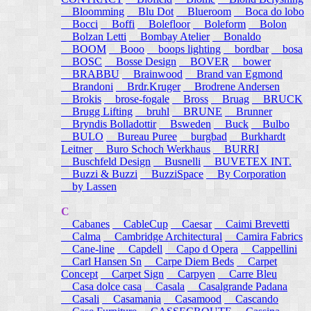
Bloomming
Blu Dot
Blueroom
Boca do lobo
Bocci
Boffi
Bolefloor
Boleform
Bolon
Bolzan Letti
Bombay Atelier
Bonaldo
BOOM
Booo
boops lighting
bordbar
bosa
BOSC
Bosse Design
BOVER
bower
BRABBU
Brainwood
Brand van Egmond
Brandoni
Brdr.Kruger
Brodrene Andersen
Brokis
brose-fogale
Bross
Bruag
BRUCK
Brugg Lifting
bruhl
BRUNE
Brunner
Bryndis Bolladottir
Bsweden
Buck
Bulbo
BULO
Bureau Puree
burgbad
Burkhardt
Leitner
Buro Schoch Werkhaus
BURRI
Buschfeld Design
Busnelli
BUVETEX INT.
Buzzi & Buzzi
BuzziSpace
By Corporation
by Lassen
C
Cabanes
CableCup
Caesar
Caimi Brevetti
Calma
Cambridge Architectural
Camira Fabrics
Cane-line
Capdell
Capo d Opera
Cappellini
Carl Hansen Sn
Carpe Diem Beds
Carpet
Concept
Carpet Sign
Carpyen
Carre Bleu
Casa dolce casa
Casala
Casalgrande Padana
Casali
Casamania
Casamood
Cascando