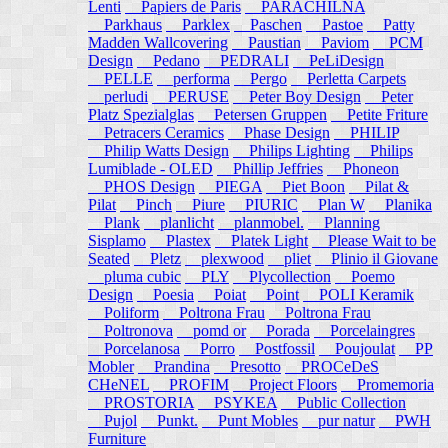
Lenti
Papiers de Paris
PARACHILNA
Parkhaus
Parklex
Paschen
Pastoe
Patty
Madden Wallcovering
Paustian
Paviom
PCM
Design
Pedano
PEDRALI
PeLiDesign
PELLE
performa
Pergo
Perletta Carpets
perludi
PERUSE
Peter Boy Design
Peter
Platz Spezialglas
Petersen Gruppen
Petite Friture
Petracers Ceramics
Phase Design
PHILIP
Philip Watts Design
Philips Lighting
Philips
Lumiblade - OLED
Phillip Jeffries
Phoneon
PHOS Design
PIEGA
Piet Boon
Pilat &
Pilat
Pinch
Piure
PIURIC
Plan W
Planika
Plank
planlicht
planmobel.
Planning
Sisplamo
Plastex
Platek Light
Please Wait to be
Seated
Pletz
plexwood
pliet
Plinio il Giovane
pluma cubic
PLY
Plycollection
Poemo
Design
Poesia
Poiat
Point
POLI Keramik
Poliform
Poltrona Frau
Poltrona Frau
Poltronova
pomd or
Porada
Porcelaingres
Porcelanosa
Porro
Postfossil
Poujoulat
PP
Mobler
Prandina
Presotto
PROCeDeS
CHeNEL
PROFIM
Project Floors
Promemoria
PROSTORIA
PSYKEA
Public Collection
Pujol
Punkt.
Punt Mobles
pur natur
PWH
Furniture