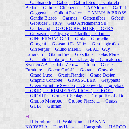
Gabbianelli
Gaber
Gabriel Scott
Gabriela
Bellon
Gabriela Chicherio
GAEAforms
Gaffuri
Gaggenau
Gallotti Radice
GAMMA & BROSS
Gandia Blasco
Garsnas
Gartensilber
Geberit
Gebruder T 1819
GeD Arredamenti Srl
Gelderland
GEORG BECHTER
GERA
Gervasoni
Ghyczy
Giardini
Giaretta
GINGER&JAGGER
Gioia
Giorbello
Giorgetti
Giovanni De Maio
Gira
giroflex
Girsberger
Giulio Marelli
GLAD_Guy
Lafranchi
GlammFire
Glas Italia
Glas Marte
Glashutte Limburg
Glass Design
Glimakra of
Sweden AB
Globe Zero 4
Globo
Gloster
Furniture
Golem GmbH
Golran
Gotwob
Grand Luxe
GranitiFiandre
Grape Design
Graphic Concrete
GRASSOLER
Graypants
Green Furniture Sweden
Greenworks
greybax
GRID
GRIMMEISEN LICHT
GROEL
GROHE
Gruber + Schlager
Grupo Resol - Dd
Gruppo Mastrotto
Gruppo Piazzetta
Guaxs
GUBI
Gufram
H
H Furniture
H. Waldmann
HANNA
KORVELA
Hans Hansen
Hansgrohe
HARCO