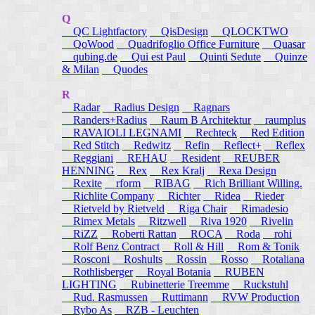
Q
QC Lightfactory
QisDesign
QLOCKTWO
QoWood
Quadrifoglio Office Furniture
Quasar
qubing.de
Qui est Paul
Quinti Sedute
Quinze
& Milan
Quodes
R
Radar
Radius Design
Ragnars
Randers+Radius
Raum B Architektur
raumplus
RAVAIOLI LEGNAMI
Rechteck
Red Edition
Red Stitch
Redwitz
Refin
Reflect+
Reflex
Reggiani
REHAU
Resident
REUBER
HENNING
Rex
Rex Kralj
Rexa Design
Rexite
rform
RIBAG
Rich Brilliant Willing.
Richlite Company
Richter
Ridea
Rieder
Rietveld by Rietveld
Riga Chair
Rimadesio
Rimex Metals
Ritzwell
Riva 1920
Rivelin
RiZZ
Roberti Rattan
ROCA
Roda
rohi
Rolf Benz Contract
Roll & Hill
Rom & Tonik
Rosconi
Roshults
Rossin
Rosso
Rotaliana
Rothlisberger
Royal Botania
RUBEN
LIGHTING
Rubinetterie Treemme
Ruckstuhl
Rud. Rasmussen
Ruttimann
RVW Production
Rybo As
RZB - Leuchten