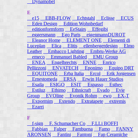
Dynamobel
E
e15
EBB-FLOW
Echtstahl
Eclisse
ECUS
Eden Design
Edition Wohnbedarf
editionformform
EeStairs
Effegibi
eggersmann
Ego Paris
eigenmannDUROT
Eleanor Home
ELEMENT ONE
Elementi di
Luceplan
Elica
Elitis
ellenbergerdesign
Elmo
Leather
Embacco Lighting
Embru-Werke AG
emeco
Emmanuel Babled
EMU Group
ENEA
Engelbrechts
ENNE
Enrico
Pellizzoni
ENVATECH
Eponimo
Equipo DRT
EQUITONE
Erba Italia
Ercol
Erik Jorgensen
Ernestomeda
ERSA
Erwin Hauer Studios
Esaila
ESIGO
ESIT
Espasso
Esthec
Estiluz
Ethimo
Ethnicraft
Evado
Evie
Group
EVOline
Evonik Rohm
ewo
EX-T
Expormim
Extendo
Extratapete
extremis
Ezarri
F
f-sign
F. Schumacher Co
F.LLi BOFFI
Fabbian
Falper
Fambuena
Famo
FANNY
ARONSEN
Fantini
Fantoni
Fap Ceramiche