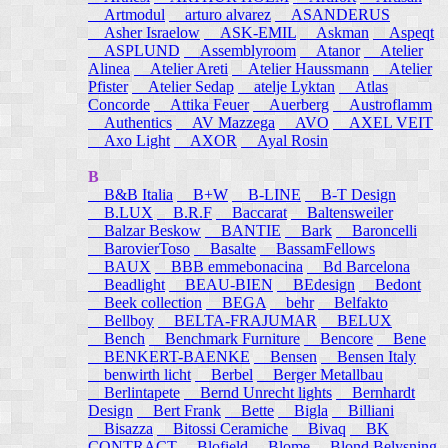
Artmodul
arturo alvarez
ASANDERUS
Asher Israelow
ASK-EMIL
Askman
Aspeqt
ASPLUND
Assemblyroom
Atanor
Atelier
Alinea
Atelier Areti
Atelier Haussmann
Atelier
Pfister
Atelier Sedap
atelje Lyktan
Atlas
Concorde
Attika Feuer
Auerberg
Austroflamm
Authentics
AV Mazzega
AVO
AXEL VEIT
Axo Light
AXOR
Ayal Rosin
B
B&B Italia
B+W
B-LINE
B-T Design
B.LUX
B.R.F
Baccarat
Baltensweiler
Balzar Beskow
BANTIE
Bark
Baroncelli
BarovierToso
Basalte
BassamFellows
BAUX
BBB emmebonacina
Bd Barcelona
Beadlight
BEAU-BIEN
BEdesign
Bedont
Beek collection
BEGA
behr
Belfakto
Bellboy
BELTA-FRAJUMAR
BELUX
Bench
Benchmark Furniture
Bencore
Bene
BENKERT-BAENKE
Bensen
Bensen Italy
benwirth licht
Berbel
Berger Metallbau
Berlintapete
Bernd Unrecht lights
Bernhardt
Design
Bert Frank
Bette
Bigla
Billiani
Bisazza
Bitossi Ceramiche
Bivaq
BK
CONTRACT
Blofield
Blome
Blond Belysning