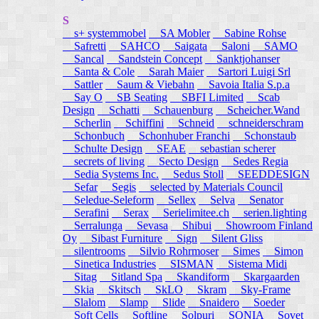
S
s+ systemmobel
SA Mobler
Sabine Rohse
Safretti
SAHCO
Saigata
Saloni
SAMO
Sancal
Sandstein Concept
Sanktjohanser
Santa & Cole
Sarah Maier
Sartori Luigi Srl
Sattler
Saum & Viebahn
Savoia Italia S.p.a
Say O
SB Seating
SBFI Limited
Scab
Design
Schatti
Schauenburg
Scheicher.Wand
Scherlin
Schiffini
Schneid
schneiderschram
Schonbuch
Schonhuber Franchi
Schonstaub
Schulte Design
SEAE
sebastian scherer
secrets of living
Secto Design
Sedes Regia
Sedia Systems Inc.
Sedus Stoll
SEEDDESIGN
Sefar
Segis
selected by Materials Council
Seledue-Seleform
Sellex
Selva
Senator
Serafini
Serax
Serielimitee.ch
serien.lighting
Serralunga
Sevasa
Shibui
Showroom Finland
Oy
Sibast Furniture
Sign
Silent Gliss
silentrooms
Silvio Rohrmoser
Simes
Simon
Sinetica Industries
SISMAN
Sistema Midi
Sitag
Sitland Spa
Skandiform
Skargaarden
Skia
Skitsch
SkLO
Skram
Sky-Frame
Slalom
Slamp
Slide
Snaidero
Soeder
Soft Cells
Softline
Solpuri
SONIA
Sovet