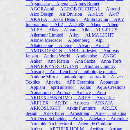
Agapecasa
Agena
Agnes Bernet
AGORAphil
AGROB BUCHTAL
Ahrend
Aico Design
Air Division
Air-Lux
Ak47
AKABA
Akari-Design
Akula Living
AKV
International
AL2
AL2698
Alape
Albed
ALEA
Alias
Alivar
Alki
ALL-PLUS
Allermuir Limited
Alloy
ALMA LIGHT
Alonso Mercader
Alphenberg
Alpi
Altatensione
Alteme
Alvari
Amat-3
AMOS DESIGN
ANB art-design
Andreas
Janson
Andreu World
Anglepoise
ANGO
Anker
Ann Idstein
Ann Sacks
Anna Torfs
ANNE KYYRO QUINN
Another Country
Ansorg
Anta Leuchten
anthologie quartett
Antique Mirror
antoniolupi
antrax it
Anzea
Textiles
Apavisa
APE Ceramica
Apparatus
Appiani
april allterior
Aqlus
Aqua Creations
Aquadomo
Archxx
Arcluce
Arco
ARDEX-PANDOMO
AREA
Ares Line
ARFLEX
ARIDI
Ariostea
ARKAIA
ARKOSLIGHT
Arktis Furniture
ARLEX
design
Arlex Italia
Armstrong
Arper
art aqua
Art Deco Schneider
Artek
Artelano
Artemide
Artemide Architectural
Artemide Outdoor
Arthesi
ARTHUR HOLM
Artifort
Artisan