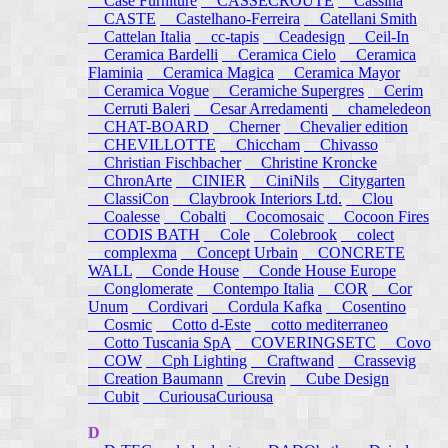
Case Furniture
CASSECROUTE
Cassina
CASTE
Castelhano-Ferreira
Catellani Smith
Cattelan Italia
cc-tapis
Ceadesign
Ceil-In
Ceramica Bardelli
Ceramica Cielo
Ceramica
Flaminia
Ceramica Magica
Ceramica Mayor
Ceramica Vogue
Ceramiche Supergres
Cerim
Cerruti Baleri
Cesar Arredamenti
chameledeon
CHAT-BOARD
Cherner
Chevalier edition
CHEVILLOTTE
Chiccham
Chivasso
Christian Fischbacher
Christine Kroncke
ChronArte
CINIER
CiniNils
Citygarten
ClassiCon
Claybrook Interiors Ltd.
Clou
Coalesse
Cobalti
Cocomosaic
Cocoon Fires
CODIS BATH
Cole
Colebrook
colect
complexma
Concept Urbain
CONCRETE
WALL
Conde House
Conde House Europe
Conglomerate
Contempo Italia
COR
Cor
Unum
Cordivari
Cordula Kafka
Cosentino
Cosmic
Cotto d-Este
cotto mediterraneo
Cotto Tuscania SpA
COVERINGSETC
Covo
COW
Cph Lighting
Craftwand
Crassevig
Creation Baumann
Crevin
Cube Design
Cubit
CuriousaCuriousa
D