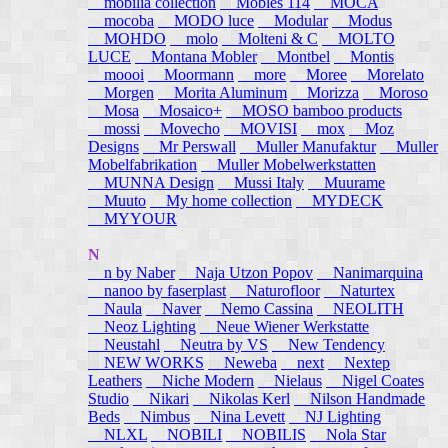
mobilia collection
Mobles 114
MOCA
mocoba
MODO luce
Modular
Modus
MOHDO
molo
Molteni & C
MOLTO
LUCE
Montana Mobler
Montbel
Montis
moooi
Moormann
more
Moree
Morelato
Morgen
Morita Aluminum
Morizza
Moroso
Mosa
Mosaico+
MOSO bamboo products
mossi
Movecho
MOVISI
mox
Moz
Designs
Mr Perswall
Muller Manufaktur
Muller
Mobelfabrikation
Muller Mobelwerkstatten
MUNNA Design
Mussi Italy
Muurame
Muuto
My home collection
MYDECK
MYYOUR
N
n by Naber
Naja Utzon Popov
Nanimarquina
nanoo by faserplast
Naturofloor
Naturtex
Naula
Naver
Nemo Cassina
NEOLITH
Neoz Lighting
Neue Wiener Werkstatte
Neustahl
Neutra by VS
New Tendency
NEW WORKS
Neweba
next
Nextep
Leathers
Niche Modern
Nielaus
Nigel Coates
Studio
Nikari
Nikolas Kerl
Nilson Handmade
Beds
Nimbus
Nina Levett
NJ Lighting
NLXL
NOBILI
NOBILIS
Nola Star