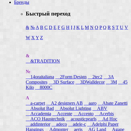
Бренды
Быстрый переход
&
№
A
B
C
D
E
F
G
H
I
J
K
L
M
N
O
P
Q
R
S
T
U
V
W
X
Y
Z
&
&TRADITION
№
14oraitaliana
2Form Design
2tec2
3A
Composites
3D Surface
3DWalldecor
3M
45
Kilo
8000C
A
a-carpet
A2 designers AB
aaro
Abate Zanetti
Absolut Bad
Absolut Lighting
ABV
Accademia
Accente
Accento
Acerbis
ACO Haustechnik
acousticpearls
Ad Hoc
addinterior
adeco
adele-c
Adelphi Paper
Hangings
Admonter
aeris
AG Land
Agape