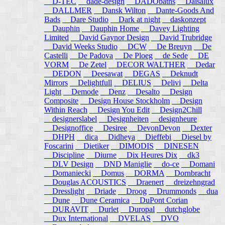
D-TEC
dade-design
DADObaths
Daisalux
DALLMER
Dansk Wilton
Dante-Goods And
Bads
Dare Studio
Dark at night
daskonzept
Dauphin
Dauphin Home
Davey Lighting
Limited
David Gaynor Design
David Trubridge
David Weeks Studio
DCW
De Breuyn
De
Castelli
De Padova
De Ploeg
de Sede
DE
VORM
De Zetel
DECOR WALTHER
Dedar
DEDON
Deesawat
DEGAS
Deknudt
Mirrors
Delightfull
DELIUS
Delivi
Delta
Light
Demode
Denz
Desalto
Design
Composite
Design House Stockholm
Design
Within Reach
Design You Edit
Design2Chill
designerslabel
Designheiten
designheure
Designoffice
Desiree
DevonDevon
Dexter
DHPH
dica
Didheya
Dieffebi
Diesel by
Foscarini
Dietiker
DIMODIS
DINESEN
Discipline
Diurne
Dix Heures Dix
dk3
DLV Design
DND Maniglie
do-ce
Domani
Domaniecki
Domus
DORMA
Dornbracht
Douglas ACOUSTICS
Draenert
dreizehngrad
Dresslight
Driade
Droog
Drummonds
dua
Dune
Dune Ceramica
DuPont Corian
DURAVIT
Durlet
Duropal
dutchglobe
Dux International
DVELAS
DVO