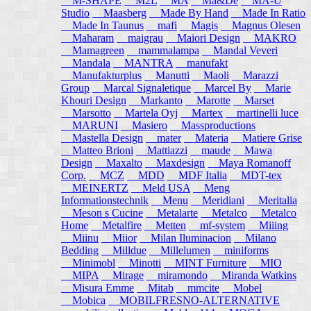
M-SHAPE
M2L
MA
Ma&De
MA-U
Studio
Maasberg
Made By Hand
Made In Ratio
Made In Taunus
mafi
Magis
Magnus Olesen
Maharam
maigrau
Maiori Design
MAKRO
Mamagreen
mammalampa
Mandal Veveri
Mandala
MANTRA
manufakt
Manufakturplus
Manutti
Maoli
Marazzi
Group
Marcal Signaletique
Marcel By
Marie
Khouri Design
Markanto
Marotte
Marset
Marsotto
Martela Oyj
Martex
martinelli luce
MARUNI
Masiero
Massproductions
Mastella Design
mater
Materia
Matiere Grise
Matteo Brioni
Mattiazzi
maude
Mawa
Design
Maxalto
Maxdesign
Maya Romanoff
Corp.
MCZ
MDD
MDF Italia
MDT-tex
MEINERTZ
Meld USA
Meng
Informationstechnik
Menu
Meridiani
Meritalia
Meson s Cucine
Metalarte
Metalco
Metalco
Home
Metalfire
Metten
mf-system
Miiing
Miinu
Miior
Milan Iluminacion
Milano
Bedding
Milldue
Millelumen
miniforms
Minimobl
Minotti
MINT Furniture
MIO
MIPA
Mirage
miramondo
Miranda Watkins
Misura Emme
Mitab
mmcite
Mobel
Mobica
MOBILFRESNO-ALTERNATIVE