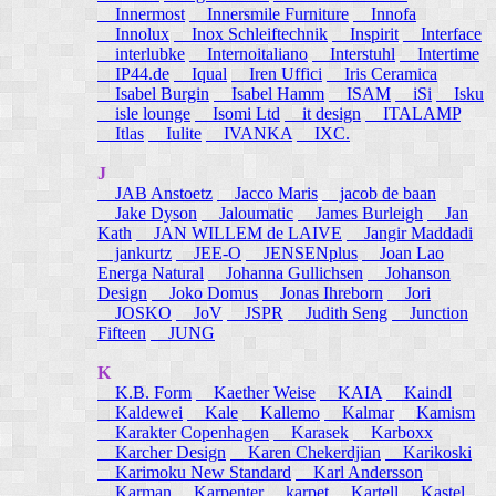
Innermost
Innersmile Furniture
Innofa
Innolux
Inox Schleiftechnik
Inspirit
Interface
interlubke
Internoitaliano
Interstuhl
Intertime
IP44.de
Iqual
Iren Uffici
Iris Ceramica
Isabel Burgin
Isabel Hamm
ISAM
iSi
Isku
isle lounge
Isomi Ltd
it design
ITALAMP
Itlas
Iulite
IVANKA
IXC.
J
JAB Anstoetz
Jacco Maris
jacob de baan
Jake Dyson
Jaloumatic
James Burleigh
Jan
Kath
JAN WILLEM de LAIVE
Jangir Maddadi
jankurtz
JEE-O
JENSENplus
Joan Lao
Energa Natural
Johanna Gullichsen
Johanson
Design
Joko Domus
Jonas Ihreborn
Jori
JOSKO
JoV
JSPR
Judith Seng
Junction
Fifteen
JUNG
K
K.B. Form
Kaether Weise
KAIA
Kaindl
Kaldewei
Kale
Kallemo
Kalmar
Kamism
Karakter Copenhagen
Karasek
Karboxx
Karcher Design
Karen Chekerdjian
Karikoski
Karimoku New Standard
Karl Andersson
Karman
Karpenter
karpet
Kartell
Kastel