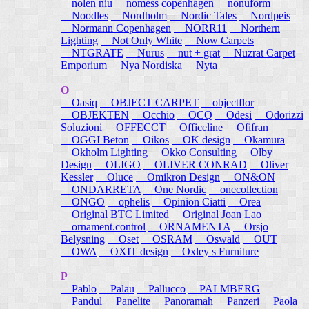
nolen niu
nomess copenhagen
nonuform
Noodles
Nordholm
Nordic Tales
Nordpeis
Normann Copenhagen
NORR11
Northern
Lighting
Not Only White
Now Carpets
NTGRATE
Nurus
nut + grat
Nuzrat Carpet
Emporium
Nya Nordiska
Nyta
O
Oasiq
OBJECT CARPET
objectflor
OBJEKTEN
Occhio
OCQ
Odesi
Odorizzi
Soluzioni
OFFECCT
Officeline
Ofifran
OGGI Beton
Oikos
OK design
Okamura
Okholm Lighting
Okko Consulting
Olby
Design
OLIGO
OLIVER CONRAD
Oliver
Kessler
Oluce
Omikron Design
ON&ON
ONDARRETA
One Nordic
onecollection
ONGO
ophelis
Opinion Ciatti
Orea
Original BTC Limited
Original Joan Lao
ornament.control
ORNAMENTA
Orsjo
Belysning
Oset
OSRAM
Oswald
OUT
OWA
OXIT design
Oxley s Furniture
P
Pablo
Palau
Pallucco
PALMBERG
Pandul
Panelite
Panoramah
Panzeri
Paola