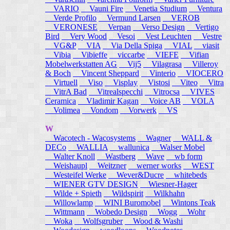
VARIO
Vauni Fire
Venetia Studium
Ventura
Verde Profilo
Vermund Larsen
VEROB
VERONESE
Verpan
Verso Design
Vertigo
Bird
Very Wood
Vesoi
Vest Leuchten
Vestre
VG&P
VIA
Via Della Spiga
VIAL
viasit
Vibia
Vibieffe
viccarbe
VIEFE
Vifian
Mobelwerkstatten AG
Vij5
Vilagrasa
Villeroy
& Boch
Vincent Sheppard
Vinterio
VIOCERO
Virtuell
Viso
Visplay
Vistosi
Viteo
Vitra
VitrA Bad
Vitrealspecchi
Vitrocsa
VIVES
Ceramica
Vladimir Kagan
Voice AB
VOLA
Volimea
Vondom
Vorwerk
VS
W
Wacotech - Wacosystems
Wagner
WALL &
DECo
WALLIA
wallunica
Walser Mobel
Walter Knoll
Wastberg
Wave
wb form
Weishaupl
Weitzner
werner works
WEST
Westeifel Werke
Wever&Ducre
whitebeds
WIENER GTV DESIGN
Wiesner-Hager
Wilde + Spieth
Wildspirit
Wilkhahn
Willowlamp
WINI Buromobel
Wintons Teak
Wittmann
Wobedo Design
Wogg
Wohr
Woka
Wolfsgruber
Wood & Washi