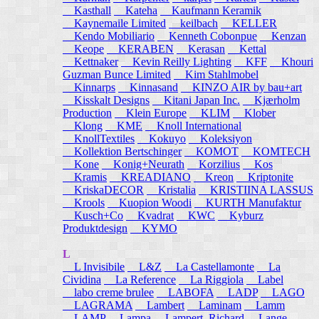
Kasthall
Kateha
Kaufmann Keramik
Kaynemaile Limited
keilbach
KELLER
Kendo Mobiliario
Kenneth Cobonpue
Kenzan
Keope
KERABEN
Kerasan
Kettal
Kettnaker
Kevin Reilly Lighting
KFF
Khouri
Guzman Bunce Limited
Kim Stahlmobel
Kinnarps
Kinnasand
KINZO AIR by bau+art
Kisskalt Designs
Kitani Japan Inc.
Kjærholm
Production
Klein Europe
KLIM
Klober
Klong
KME
Knoll International
KnollTextiles
Kokuyo
Koleksiyon
Kollektion Bertschinger
KOMOT
KOMTECH
Kone
Konig+Neurath
Korzilius
Kos
Kramis
KREADIANO
Kreon
Kriptonite
KriskaDECOR
Kristalia
KRISTIINA LASSUS
Krools
Kuopion Woodi
KURTH Manufaktur
Kusch+Co
Kvadrat
KWC
Kyburz
Produktdesign
KYMO
L
L Invisibile
L&Z
La Castellamonte
La
Cividina
La Reference
La Riggiola
Label
labo creme brulee
LABOFA
LADP
LAGO
LAGRAMA
Lambert
Laminam
Lamm
LAMP
Lampa
Lampert, Richard
Lange