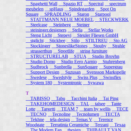
Spaghetti Wall
Spazio RT
Spectral
spectrum
meubelen
spHaus
Spindegarden
Spot On
Square
SPRADLING
Staron
Starpool
STATTMANN NEUE MOEBEL
STECKWERK
Steelcase
Steinberg
Steiner
steininger.designers
Stella
Stellar Works
Steng Licht
Stepevi
Steuler Fliesen GmbH
stglicht
Stickbee
Stilo
STILTREU
Sto AG
Stockinger
StoneslikeStones
Stouby
Strahle
strasserthun
Streetlife
string furniture
STRUCTURELAB
STUA
Studio Brovhn
Studio Domo
Studio Eero Aarnio
Stuhrenberg
Sudbrock
Sunbrella
SunSquare
Supergrau
Support Design
Suzusan
Svensson Markspelle
Swedese
Swedstyle
Swiss Plus
Swissflex
System 180
Systemtronic
Sywawa
T
TABISSO
Tabu
Tacchini Italia
Tai Ping
TAKEHOMEDESIGN
TAL
talsee
Tante
Lotte
Targetti
TEAM 7
team by wellis
TECE
TECNO
Tecnoline
Tecnolumen
TECTA
Tekhne
tela-design
Temas V
Terence
Woodgate
Terratinta Ceramiche
Terzani
Texaa
The Modern Fan
thesign
THIBAULT VAN