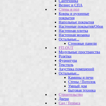
Сантехника
Велнес и СПА
Стены и пол
Ковры и рулонные
покрытия
Напольные покрытия
Настенные покрытия/Обои
Настенная плитка
Настенная мозаика
Остальные...
Стеновые панели
FIT-OUT
Модульные пространства
Розетки
Фурнитура
Текстиль
Акустика помещений
Остальные...
Камины и печи
Стены / Потолок
Умный дом
Бытовая техника
Строительство
Двери
Сад / Терраса