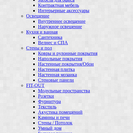
Контрактная мебель
Интерьерные аксессуары
Освещение
Внутреннее освещение
Наружное освещение
Кухня и ванная
Сантехника
Велнес и СПА
Стены и пол
Ковры и рулонные покрытия
Напольные покрытия
Настенные покрытия/Обои
Настенная плитка
Настенная мозаика
Стеновые панели
FIT-OUT
Модульные пространства
Розетки
Фурнитура
Текстиль
Акустика помещений
Камины и печи
Стены / Потолок
Умный дом