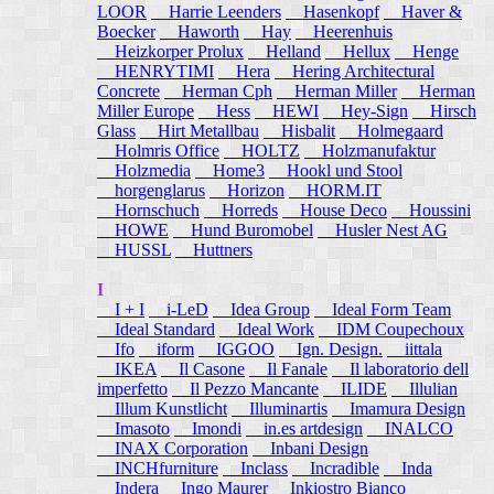
LOOR
Harrie Leenders
Hasenkopf
Haver &
Boecker
Haworth
Hay
Heerenhuis
Heizkorper Prolux
Helland
Hellux
Henge
HENRYTIMI
Hera
Hering Architectural
Concrete
Herman Cph
Herman Miller
Herman
Miller Europe
Hess
HEWI
Hey-Sign
Hirsch
Glass
Hirt Metallbau
Hisbalit
Holmegaard
Holmris Office
HOLTZ
Holzmanufaktur
Holzmedia
Home3
Hookl und Stool
horgenglarus
Horizon
HORM.IT
Hornschuch
Horreds
House Deco
Houssini
HOWE
Hund Buromobel
Husler Nest AG
HUSSL
Huttners
I
I + I
i-LeD
Idea Group
Ideal Form Team
Ideal Standard
Ideal Work
IDM Coupechoux
Ifo
iform
IGGOO
Ign. Design.
iittala
IKEA
Il Casone
Il Fanale
Il laboratorio dell
imperfetto
Il Pezzo Mancante
ILIDE
Illulian
Illum Kunstlicht
Illuminartis
Imamura Design
Imasoto
Imondi
in.es artdesign
INALCO
INAX Corporation
Inbani Design
INCHfurniture
Inclass
Incradible
Inda
Indera
Ingo Maurer
Inkiostro Bianco